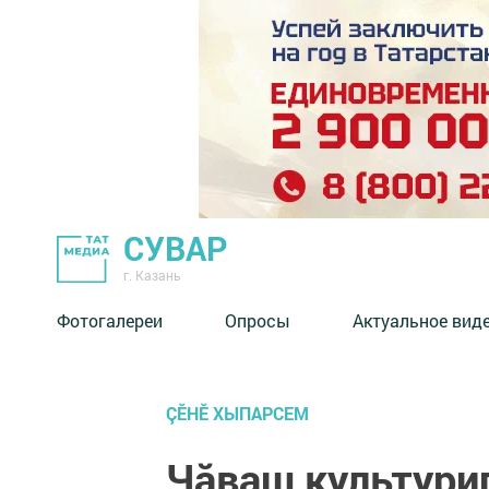
СУВАР
г. Казань
Фотогалереи
Опросы
Актуальное вид
ÇӖНӖ ХЫПАРСЕМ
Чăваш культурип