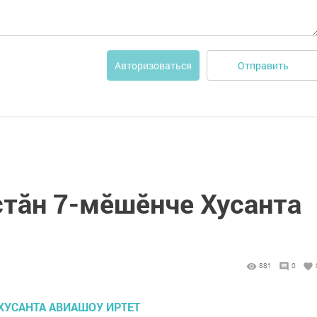
Отправить
Авторизоваться
стӑн 7-мӗшӗнче Хусанта
881
0