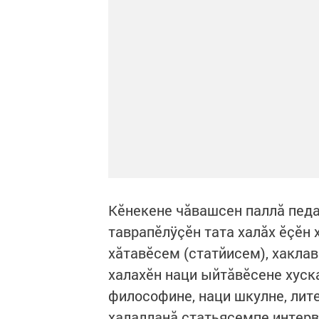
Кĕнекене чăвашсен паллă педаг
таврапĕлÿçĕн тата халăх ĕçĕн
хăтавĕсем (статйисем), хакла
халахĕн наци ыйтăвĕсене хуска
философине, наци шкулне, лите
халалланă статьясемпе интер