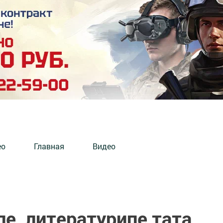
ео
Главная
Видео
е, литературипе тата