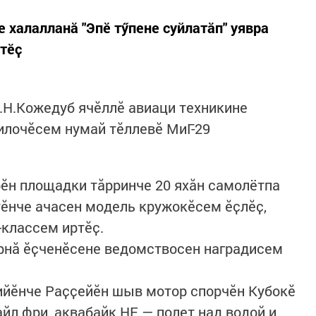
 халалланӑ "Эпӗ тӳпене суйлатӑп" уявра
тӗҫ
.Н.Кожедуб ячӗллӗ авиаци техникине
илочӗсем нумай тӗллевӗ МиГ-29
ӗн площадки тӑрринче 20 яхӑн самолётпа
ӑтӗнче ачасен модель кружокӗсем ӗҫлӗҫ,
классем иртӗҫ.
нӑ ӗҫченӗсене ведомствосен наградисем
ийӗнче Раҫҫейӗн шыв мотор спорчӗн Кубокӗ
йл фри, аквабайк HF — полет над водой и