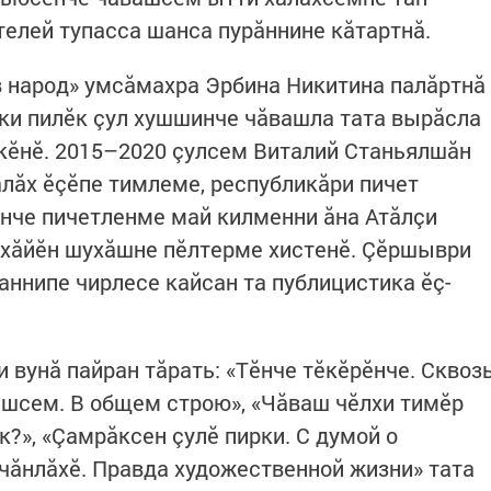
телей тупасса шанса пурăннине кăтартнă.
 в народ» умсăмахра Эрбина Никитина палăртнă
ки пилĕк çул хушшинче чăвашла тата вырăсла
кĕнĕ. 2015–2020 çулсем Виталий Станьялшăн
ăлăх ĕçĕпе тимлеме, республикăри пичет
нче пичетленме май килменни ăна Атăлçи
 хăйĕн шухăшне пĕлтерме хистенĕ. Çĕршыври
нипе чирлесе кайсан та публицистика ĕç-
и вунă пайран тăрать: «Тĕнче тĕкĕрĕнче. Сквоз
ăшсем. В общем строю», «Чăваш чĕлхи тимĕр
к?», «Çамрăксен çулĕ пирки. С думой о
чăнлăхĕ. Правда художественной жизни» тата