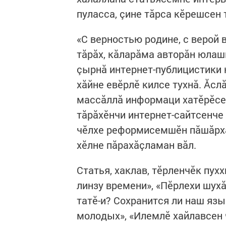
пуласса, çине тăрса кĕрешсен 
«С верностью родине, с верой
тăрăх, кăларăма авторăн юлаш
çырнă интернет-публицистики 
хăйне евĕрлĕ килсе тухнă. Ăсл
массăллă информаци хатĕрĕсе
тăрăхĕнчи интернет-сайтсенче
чĕлхе реформисемшĕн пăшăрхан
хĕлне пăрахăçламан вăл.
Статья, хаклав, тĕрленчĕк пухх
линзу времени», «Пĕрлехи шух
татĕ-и? Сохранится ли наш язы
молодых», «Илемлĕ хайлавсен 