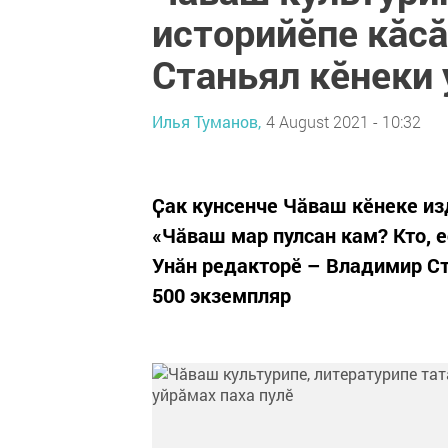
историйĕпе кăс
Станьял кĕнеки 
Илья Туманов,
4 August 2021 - 10:32
Ҫак кунсенче Чăваш кĕнеке из
«Чăваш мар пулсан кам? Кто, е
Унăн редакторĕ – Владимир Ст
500 экземпляр