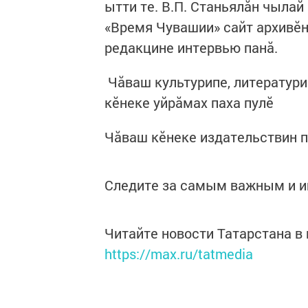
ытти те. В.П. Станьялăн чылай
«Время Чувашии» сайт архивĕнч
редакцине интервью панă.
Чăваш культурипе, литератур
кĕнеке уйрăмах паха пулĕ
Чӑваш кӗнеке издательствин 
Следите за самым важным и 
Читайте новости Татарстана 
https://max.ru/tatmedia