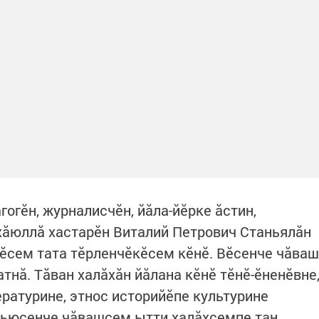
огĕн, журналисчĕн, йăла-йĕрке ăстин,
 хăюллă хастарĕн Виталий Петрович Станьялăн
вĕсем тата тĕрленчĕкĕсем кĕнĕ. Вĕсенче чăваш
тнă. Тăван халăхăн йăлана кĕнĕ тĕнĕ-ĕненĕвне
ратурине, этнос историйĕпе культурине
вьюсенче чăвашсем ытти халăхсемпе тан