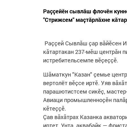
Раҫҫейӗн сывлӑш флочӗн кунне
"Стрижсем" маҫтӑрлӑхне кӑтар
Раҫҫей Сывлӑш ҫар вӑйӗсен И
кӑтартакан 237-мӗш центрӑн п
истребительсемпе вӗҫеҫҫӗ.
Шӑматкун "Казан" ҫемье центр
вертолёт вӗҫсе иртӗ. Уяв вӑх
парашютистсем сикӗҫ, мастер-
Авиаци промышленноҫӗн палӑр
кӗтеҫҫӗ.
Ҫав вӑхӑтрах Казанка акватор
иртет. Унта аквабайк — фриста