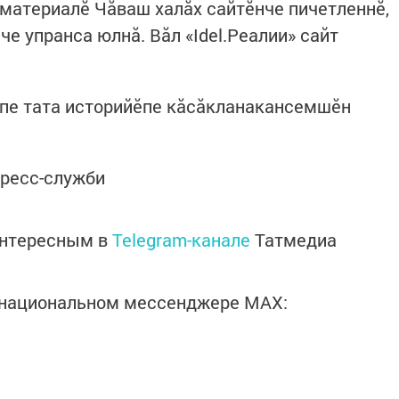
 материалĕ Чăваш халăх сайтĕнче пичетленнĕ,
е упранса юлнă. Вăл «Idel.Реалии» сайт
ипе тата историйĕпе кăсăкланакансемшĕн
пресс-служби
интересным в
Telegram-канале
Татмедиа
в национальном мессенджере MАХ: