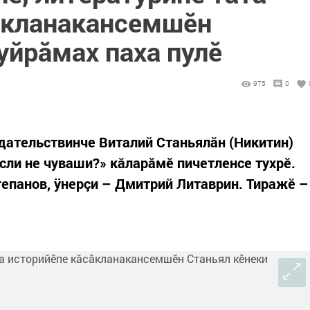
ăкланакансемшĕн
уйрăмах паха пулĕ
975
0
дательствинче Виталий Станьялăн (Никитин)
сли не чуваши?» кăларăмĕ пичетленсе тухрĕ.
епанов, ÿнерçи – Дмитрий Литаврин. Тиражĕ –