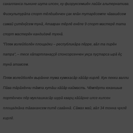
сахалланса пынине шута илсен, ку физруксемшӗн лайӑх альтернатива.
Физкультурӑпа спорт тӗлӗшӗнчен ҫак ялӑн тутарӗсемпе чӑвашӗсем
самай ҫитӗнӳсем тунӑ, Атавран тӗрлӗ енӗпе 9 спорт мастерӗ тата
спорт мастерӗн кандидачӗ тухнӑ.
"Пляж волейболӗн площадки – республикӑра пӗрре, вӑл та пирӗн
патра",
–
тесе хӑпартланаҫҫӗ спонсорсенчен укҫа пуҫтарса ырӑ ӗҫ
тунӑ атавсем.
Пляж волейболӗн вырăнне тума кумккасăр хăйăр кирлӗ. Кун пекки валли
Пăва тăрăхӗнчи тăмпа хутăш хăйăр каймасть. Чӗмпӗрти юханшыв
порт
ӗнчен пӗр муклашкасăр шурă кварц хăйăрне илсе килсен
площадкăна тăвакансем питӗ савăннă. Сăмах май, вăл 34 тонна чухлӗ
кирлӗ.