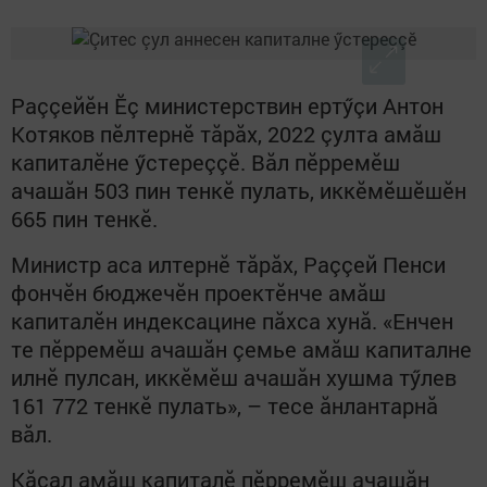
Раççейӗн Ӗç министерствин ертӳçи Антон
Котяков пӗлтернӗ тăрăх, 2022 çулта амăш
капиталӗне ӳстереççӗ. Вăл пӗрремӗш
ачашăн 503 пин тенкӗ пулать, иккӗмӗшӗшӗн
665 пин тенкӗ.
Министр аса илтернӗ тăрăх, Раççей Пенси
фончӗн бюджечӗн проектӗнче амăш
капиталӗн индексацине пăхса хунă. «Енчен
те пӗрремӗш ачашăн çемье амăш капиталне
илнӗ пулсан, иккӗмӗш ачашăн хушма тӳлев
161 772 тенкӗ пулать», – тесе ăнлантарнă
вăл.
Кăçал амăш капиталӗ пӗрремӗш ачашăн