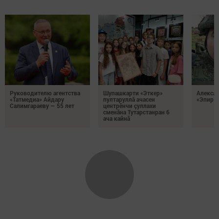
Руководителю агентства
Шупашкарти «Эткер»
Алекса
«Татмедиа» Айдару
пултаруллă ачасен
«Эпир ç
Салимгараеву — 55 лет
центрӗнчи çуллахи
сменăна Тутарстанран 6
ача кайнă