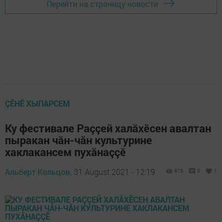
Перейти на страницу новости
ÇӖНӖ ХЫПАРСЕМ
Ку фестивале Раççей халăхӗсен авалтан
пыракан чăн-чăн культурине
хаклакансем пухăнаççӗ
Альберт Кольцов,
31 August 2021 - 12:19
976
0
1