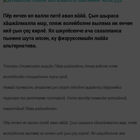
Пӗр енчен ял валли питӗ аван вăйă. Ҫын шыраса
хӑшкӑлмалла мар, пляж волейболне выляма ик енчен
икӗ ҫын ҫеҫ кирлӗ. Ял шкулӗсенче ача сахалланса
пынине шута илсен, ку физруксемшӗн лайӑх
альтернатива.
Токиори Олимпиада хыҫҫӑн Пӑва районӗнчи Атав ялӗнче пляж
волейболӗн площадкине туса хунӑ.
Нумай пулмасть атавсем ҫак спорт тӗсӗпе вырӑнти пӗрремӗш
турнира та ирттерме пултарнӑ. Унта
вунпӗр
команда хутшӑннӑ
,
тваттăшӗ Пăва районӗнчен
.
Пӗр енчен ял валли питӗ аван вăйă.
Ҫын шыраса хӑшкӑлмалла мар, пляж
волейболне выляма ик енчен икӗ ҫын ҫеҫ кирлӗ. Ял шкулӗсенче ача