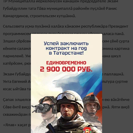
ТР Муниципаллă йӗркеленӳсен канашӗн председателӗ Экзам
Губайдуллин тата Пăва муниципаллă районӗн пуçлăхӗ Ранис
Камартдинов, строительсем хутшăннă.
Сельсовета уçма пухăннă халăха хăнасем республикăра Президент
программисем еплерех пурнăçланни çинчен кӗскен каласа панă.
Элшел çӗрӗсене сухалакан «Заря» агрофирма ертӳçисем çӗнӗ çурта
кӗнипе саламласа ял хутлăхӗн пуçлăхне Валерий Сюрмина картина
парнеленӗ. Унсăр пуçне пӗрремӗш класа каякан 12 ачана шкул
хатӗрӗсем, рюкзаксем панă.
Экзам Губайдуллин Элшелӗнчи Тăхăрьял музейӗпе те паллашнă.
Унта Евгений Афанасьев истори управçи вырнаçнă культура çуртне
юсас ыйтăва та тепӗр хут çӗкленӗ.
Çапах элшелсене шыв çукки тарăхтарать. Çуркуннехи ею вăхăтӗнче
Сӗве ӗнтӗ виççӗмӗш çул сарăлмасть, пуссенчи шыв тарнă. Ялти виçӗ
скважинăран пӗри кăна ӗçлет.
«Ялав» хаçат редакцийӗн сăнӳкерчӗкӗсем