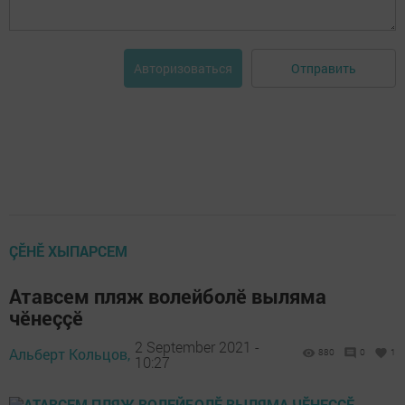
Отправить
Авторизоваться
ÇӖНӖ ХЫПАРСЕМ
Атавсем пляж волейболӗ выляма
чӗнеççӗ
2 September 2021 -
Альберт Кольцов,
880
0
1
10:27