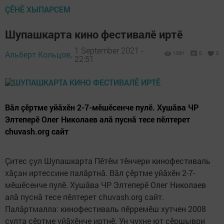
ÇӖНӖ ХЫПАРСЕМ
Шупашкарта кино фестивалӗ иртӗ
1 September 2021 -
Альберт Кольцов,
1561
0
0
22:51
Вӑл ҫӗртме уйӑхӗн 2-7-мӗшӗсенче пулӗ. Хушӑва ЧР
Элтеперӗ Олег Николаев алӑ пуснӑ тесе пӗлтерет
chuvash.org сайт
Ҫитес ҫул Шупашкарта Пӗтӗм тӗнчери кинофестиваль
хӑҫан иртессине палӑртнӑ. Вӑл ҫӗртме уйӑхӗн 2-7-
мӗшӗсенче пулӗ. Хушӑва ЧР Элтеперӗ Олег Николаев
алӑ пуснӑ тесе пӗлтерет chuvash.org сайт.
Палӑртмалла: кинофестиваль пӗрремӗш хутчен 2008
ҫулта ҫӗртме уйӑхӗнче иртнӗ. Ун чухне ют ҫӗршыври