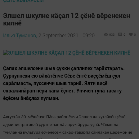
Элшел шкулне кăçал 12 çӗнӗ вӗренекен
килнӗ
Илья Туманов,
2 September 2021 - 09:20
933
0
0
Çапах элшелсене шыв çукки çаплипех тарăхтарать.
Çуркуннехи ею вăхăтӗнче Сӗве ӗнтӗ виççӗмӗш çул
сарăлмасть, пуссенчи шыв тарнă. Ялти виçӗ
скважинăран пӗри кăна ӗçлет. Унччен тунă тасату
ӗçӗсем ăнăçлах пулман.
Августăн 30-мӗшӗнче Пăва районӗнчи Элшел ял хутлăхӗн çӗнӗ
административлă çуртне чаплă лару-тăрура уçнă. Чăвашла
тумланнă культура ӗçченӗсем çăкăр-тăварпа сăйлакан церемоние