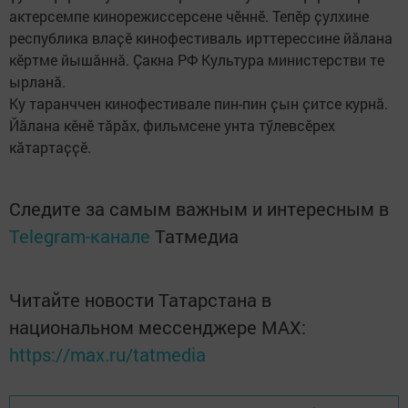
актерсемпе кинорежиссерсене чӗннӗ. Тепӗр ҫулхине
республика влаҫӗ кинофестиваль ирттерессине йӑлана
кӗртме йышӑннӑ. Ҫакна РФ Культура министерстви те
ырланӑ.
Ку таранччен кинофестивале пин-пин ҫын ҫитсе курнӑ.
Йӑлана кӗнӗ тӑрӑх, фильмсене унта тӳлевсӗрех
кӑтартаҫҫӗ.
Следите за самым важным и интересным в
Telegram-канале
Татмедиа
Читайте новости Татарстана в
национальном мессенджере MАХ:
https://max.ru/tatmedia