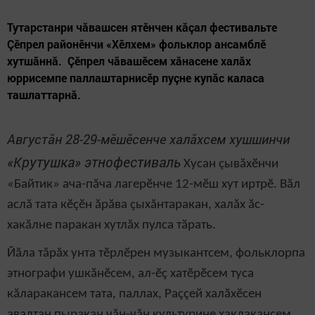
Тутарстанри чăвашсен ятӗнчен кăçал фестивальте
Çӗпрел районӗнчи «Хӗлхем» фольклор ансамблӗ
хутшăннă. Çӗпрел чăвашӗсем хăнасене халăх
юррисемпе паллаштарнисӗр пуçне купăс каласа
ташлаттарнă.
Августăн 28-29-мӗшӗсенче халăхсем хушшинчи
«Крутушка» этнофестиваль
Хусан çывăхӗнчи
«Байтик» ача-пăча лагерӗнче 12-мӗш хут иртрӗ. Вăл
аслă тата кӗçӗн ăрăва çыхăнтаракан, халăх ăс-
хакăлне паракан хутлăх пулса тăрать.
Йăла тăрăх унта тӗрлӗрен музыкантсем, фольклорпа
этнографи ушкăнӗсем, ал-ӗç хатӗрӗсем туса
кăларакансем тата, паллах, Раççей халăхӗсен
авалтан пыракан чăн-чăн культурине хаклакансем