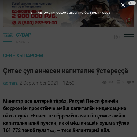
5
Автоматическое закрытие баннера через
СУВАР
16+
г. Казань
ÇӖНӖ ХЫПАРСЕМ
Çитес çул аннесен капиталне ӳстереççӗ
admin,
2 September 2021 - 12:59
884
0
0
Министр аса илтернӗ тăрăх, Раççей Пенси фончӗн
бюджечӗн проектӗнче амăш капиталӗн индексацине
пăхса хунă. «Енчен те пӗрремӗш ачашăн çемье амăш
капиталне илнӗ пулсан, иккӗмӗш ачашăн хушма тӳлев
161 772 тенкӗ пулать», – тесе ăнлантарнă вăл.