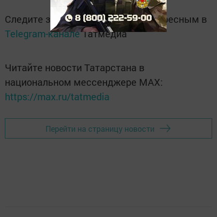
Следите за самым важным и интересным в
Telegram-канале
Татмедиа
Читайте новости Татарстана в
национальном мессенджере MАХ:
https://max.ru/tatmedia
Перейти на страницу новости