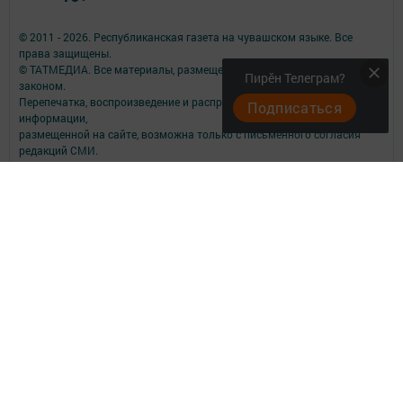
© 2011 - 2026. Республиканская газета на чувашском языке. Все
права защищены.
© ТАТМЕДИА. Все материалы, размещенные на сайте, защищены
Пирӗн Телеграм?
законом.
Перепечатка, воспроизведение и распространение в любом объеме
Подписаться
информации,
размещенной на сайте, возможна только с письменного согласия
редакций СМИ.
При поддержке Республиканского агентства по печати и массовым
коммуникациям.
Наименование СМИ: «Сувар»
№ свидетельства о регистрации СМИ, дата: ЭЛ № ФС 77 - 67940 от
06.12.2016
выдано Федеральной службой по надзору в сфере связи,
информационных технологий и массовых коммуникаций
ФИО главного редактора: Трифонова Ирина Федоровна
Адрес редакции: 420066, а/я 64, г. Казань, ул. Декабристов, д. 2
Телефон редакции: (843) 518-33-75; E-mail: suvar@mail.ru
Эл.почта для сообщений о фактах коррупции: suvar.dir@tatmedia.com
Учредитель СМИ: АО «ТАТМЕДИА»
Антикоррупционная политика
АО «ТАТМЕДИА» использует «cookie»
для персонализации сервисов и