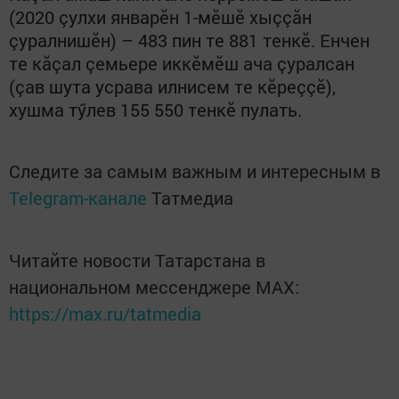
(2020 çулхи январӗн 1-мӗшӗ хыççăн
çуралнишӗн) – 483 пин те 881 тенкӗ. Енчен
те кăçал çемьере иккӗмӗш ача çуралсан
(çав шута усрава илнисем те кӗреççӗ),
хушма тӳлев 155 550 тенкӗ пулать.
Следите за самым важным и интересным в
Telegram-канале
Татмедиа
Читайте новости Татарстана в
национальном мессенджере MАХ:
https://max.ru/tatmedia