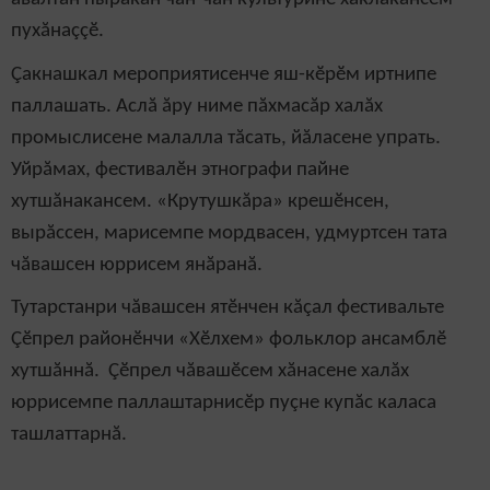
пухăнаççӗ.
Çакнашкал мероприятисенче яш-кӗрӗм иртнипе
паллашать. Аслă ăру ниме пăхмасăр халăх
промыслисене малалла тăсать, йăласене упрать.
Уйрăмах, фестивалӗн этнографи пайне
хутшăнакансем. «Крутушкăра» крешӗнсен,
вырăссен, марисемпе мордвасен, удмуртсен тата
чăвашсен юррисем янăранă.
Тутарстанри чăвашсен ятӗнчен кăçал фестивальте
Çӗпрел районӗнчи «Хӗлхем» фольклор ансамблӗ
хутшăннă. Çӗпрел чăвашӗсем хăнасене халăх
юррисемпе паллаштарнисӗр пуçне купăс каласа
ташлаттарнă.