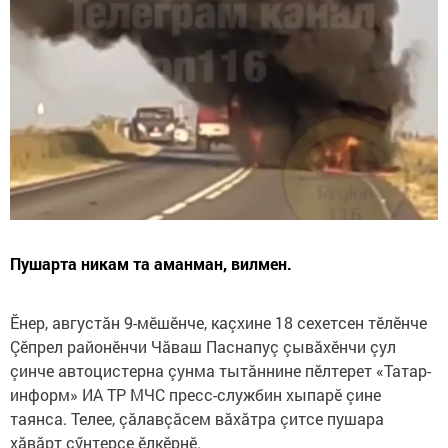
Пушарта никам та аманман, вилмен.
Ӗнер, августăн 9-мӗшӗнче, каçхине 18 сехетсен тӗлӗнче
Çӗпрел районӗнчи Чăваш Паснапуç çывăхӗнчи çул
çинче автоцистерна çунма тытăннине пӗлтерет «Татар-
информ» ИА ТР МЧС пресс-службин хыпарӗ çине
таянса. Телее, çăлавçăсем вăхăтра çитсе пушара
хăвăрт сӳнтерсе ӗлкӗрнӗ.