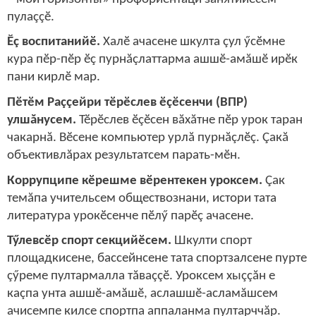
пулаççӗ.
Ӗç воспитанийӗ.
Халӗ ачасене шкулта çул ӳсӗмне
кура пӗр-пӗр ӗç пурнăçлаттарма ашшӗ-амăшӗ ирӗк
пани кирлӗ мар.
Пӗтӗм Раççейри тӗрӗслев ӗçӗсенчи (ВПР)
улшăнусем.
Тӗрӗслев ӗçӗсен вăхăтне пӗр урок таран
чакарнă. Вӗсене компьютер урлă пурнăçлӗç. Çакă
об
ъ
ективлăрах результатсем парать-мӗн.
Коррупципе кӗрешме вӗрентекен уроксем.
Çак
темăпа учительсем об
щ
ествознани, истори тата
литература урокӗсенче пӗлӳ парӗç ачасене.
Тӳлевсӗр спорт секцийӗсем.
Шкулти спорт
пло
щ
адкисене, бассейнсене тата спортзалсене пурте
çӳреме пултармалла тăваççӗ. Уроксем хыççăн е
каçпа унта ашшӗ-амăшӗ, аслашшӗ-асламăшсем
ачисемпе килсе спортпа аппаланма пултарччăр.