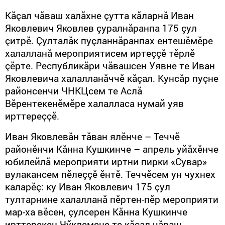
Кăçал чăваш халăхне çутта кăларнă Иван
Яковлевич Яковлев çуралнăранпа 175 çул
çитрӗ. Çулталăк пуçланнăранпах ентешӗмӗре
халалланă мероприятисем иртеççӗ тӗрлӗ
çӗрте. Республикăри чăвашсен Уявне те Иван
Яковлевича халалланăччӗ кăçал. Кунсăр пуçне
районсенчи ЧНКЦсем те Аслă
Вӗрентекенӗмӗре халалласа нумай уяв
ирттереççӗ.
Иван Яковлевăн тăван ялӗнче – Теччӗ
районӗнчи Кăнна Кушкинче – апрель уйăхӗнче
юбилейлă мероприяти иртни пирки «Сувар»
вулакансем пӗлеççӗ ӗнтӗ. Теччӗсем ун чухнех
каларӗç: ку Иван Яковлевич 175 çул
тултарнине халалланă пӗртен-пӗр мероприяти
мар-ха вӗсен, çулсерен Кăнна Кушкинче
ирттерекен Чӳклемене те кăçал чăваш