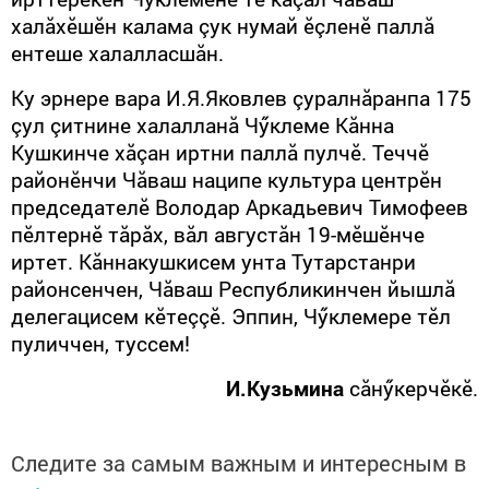
халăхӗшӗн калама çук нумай ӗçленӗ паллă
ентеше халалласшăн.
Ку эрнере вара И.Я.Яковлев çуралнăранпа 175
çул çитнине халалланă Чӳклеме Кăнна
Кушкинче хăçан иртни паллă пулчӗ. Теччӗ
районӗнчи Чăваш наципе культура центрӗн
председателӗ Володар Аркадьевич Тимофеев
пӗлтернӗ тăрăх, вăл августăн 19-мӗшӗнче
иртет. Кăннакушкисем унта Тутарстанри
районсенчен, Чăваш Республикинчен йышлă
делегацисем кӗтеççӗ. Эппин, Чӳклемере тӗл
пуличчен, туссем!
И.Кузьмина
сăнӳкерчӗкӗ.
Следите за самым важным и интересным в