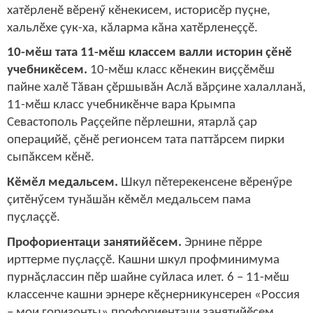
хатӗрленӗ вӗренӳ кӗнекисем, историсӗр пуçне,
хальлӗхе çук-ха, кăларма кăна хатӗрленеççӗ.
10-мӗш тата 11-мӗш классем валли историн çӗнӗ
учебникӗсем.
10-мӗш класс кӗнекин виççӗмӗш
пайне халӗ Тăван çӗршывăн Аслă вăрçине халалланă,
11-мӗш класс учебникӗнче вара Крымпа
Севастополь Раççейпе пӗрлешни, ятарлă çар
операцийӗ, çӗнӗ регионсем тата паттăрсем пирки
сыпăксем кӗнӗ.
Кӗмӗл медальсем.
Шкул пӗтерекенсене вӗренӳре
çитӗнӳсем тунăшăн кӗмӗл медальсем пама
пуçлаççӗ.
Профориентаци занятийӗсем.
Эрнине пӗрре
ирттерме пуçлаççӗ. Кашни шкул профминимума
пурнăçлассин пӗр шайне суйласа илет. 6 – 11-мӗш
классенче кашни эрнере кӗçнерникунсерен «Россия
– мои горизонты» профориентаци занятийӗсем