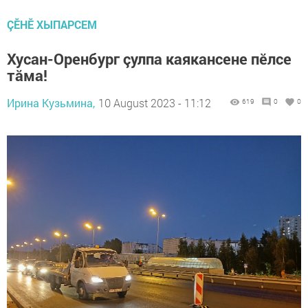
ÇӖНӖ ХЫПАРСЕМ
Хусан-Оренбург çулпа каякансене пӗлсе
тăма!
Ирина Кузьмина,
10 August 2023 - 11:12
619
0
0