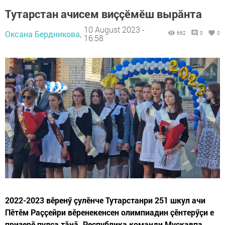
Тутарстан ачисем виççĕмĕш вырăнта
10 August 2023 -
Оксана Бердникова,
662
0
0
16:58
2022-2023 вӗренӳ ҫулӗнче Тутарстанри 251 шкул ачи
Пӗтӗм Раҫҫейри вĕренекенсен олимпиадин ҫӗнтерӳҫи е
призерĕ пулса тăнă. Республика команди Мускавпа