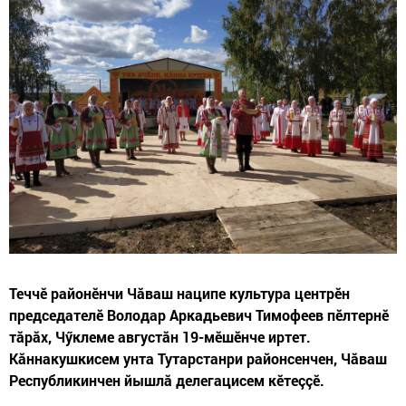
Теччӗ районӗнчи Чăваш наципе культура центрӗн
председателӗ Володар Аркадьевич Тимофеев пӗлтернӗ
тăрăх, Чӳклеме августăн 19-мӗшӗнче иртет.
Кăннакушкисем унта Тутарстанри районсенчен, Чăваш
Республикинчен йышлă делегацисем кӗтеççӗ.