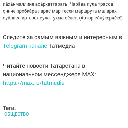
пăхăнмаллине асăрхаттарать. Чарăва пула трасса
çинче пробкăра ларас мар тесен маршрута маларах
суйласа иртерех çула тухма сӗнет. (Автор сăнӳкерчӗкӗ).
Следите за самым важным и интересным в
Telegram-канале
Татмедиа
Читайте новости Татарстана в
национальном мессенджере MАХ:
https://max.ru/tatmedia
Теги:
ОБЩЕСТВО