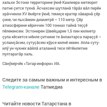
хальхи Эстони территорине ӳкнӗ Каалияра метеорит
патне çитсе тухнă. Ăсчахсем шутланă тăрăх вăл пирӗн
эрăчченхи XV ӗмӗрте ӳкнӗ, темиçе кратер хăварнă çӗр
çине, чи пысăккин диаметрӗ – 110 метр. Çӗр
атмосферине кӗриччен 100 тоннах тайнă теççӗ
пӗлекенсем. Эстонирен Швейцарие 1,5 пин килметр
çула кӗскетсе мӗнле çитнине те ăнлантарса параççӗ –
усламçăсем, сутуçăсем кӳрсе килнӗ иккен. Апла суту-
илӳ ун чухнех вăйлă аталаннă тесе пӗтӗмлетме
пултаратăр халь.
Сăнӳкерчӗк «Татар-информ» ИА.
Следите за самым важным и интересным в
Telegram-канале
Татмедиа
Читайте новости Татарстана в