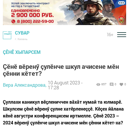
СУВАР
16+
г. Казань
ÇӖНӖ ХЫПАРСЕМ
Çӗнӗ вӗренӳ çулӗнче шкул ачисене мӗн
çӗнни кӗтет?
10 August 2023 -
Вера Александрова,
657
0
0
17:28
Çуллахи каникул вӗçлениччен вăхăт нумай та юлмарӗ.
Шкулсем çӗнӗ вӗренӳ çулне хатӗрленеççӗ. Кӗçех йăлана
кӗнӗ августри конференцисем иртмелле. Çӗнӗ 2023 –
2024 вӗренӳ çулӗнче шкул ачисене мӗн çӗнни кӗтет-ха?