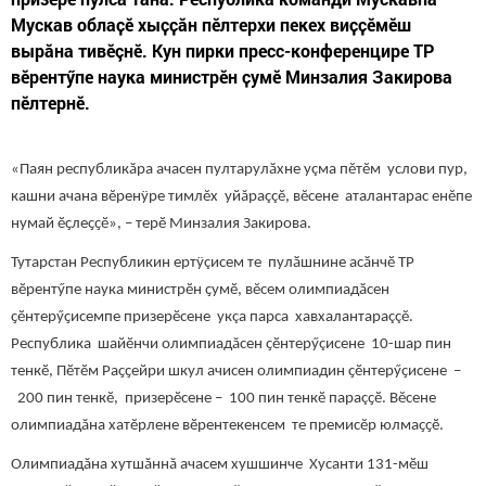
Мускав облаҫӗ хыҫҫӑн пĕлтерхи пекех виҫҫӗмӗш
вырӑна тивĕçнĕ. Кун пирки пресс-конференцире ТР
вӗрентӳпе наука министрӗн ҫумӗ Минзалия Закирова
пӗлтернӗ.
«Паян республикӑра ачасен пултарулӑхне уçма пĕтĕм услови пур,
кашни ачана вĕренÿре тимлĕх уйăраççĕ, вĕсене аталантарас енĕпе
нумай ӗҫлеҫҫӗ», – терӗ Минзалия Закирова.
Тутарстан Республикин ертÿçисем те пулӑшнине асӑнчӗ ТР
вӗрентӳпе наука министрӗн ҫумӗ, вĕсем олимпиадӑсен
ҫӗнтерӳҫисемпе призерӗсене укçа парса хавхалантараççĕ.
Республика шайӗнчи олимпиадăсен ҫӗнтерӳçисене 10-шар пин
тенкӗ, Пӗтӗм Раҫҫейри шкул ачисен олимпиадин ҫӗнтерӳҫисене –
200 пин тенкӗ, призерӗсене – 100 пин тенкӗ параçҫӗ. Вĕсене
олимпиадăна хатĕрлене вӗрентекенсем те премисĕр юлмаҫҫӗ.
Олимпиадăна хутшăннă ачасем хушшинче Хусанти 131-мӗш