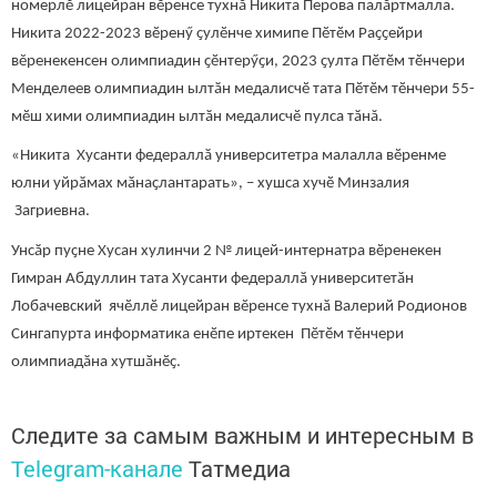
номерлӗ лицейран вӗренсе тухнӑ Никита Перова палӑртмалла.
Никита 2022-2023 вӗренӳ ҫулӗнче химипе Пӗтӗм Раҫҫейри
вĕренекенсен олимпиадин ҫӗнтерӳҫи, 2023 ҫулта Пӗтӗм тӗнчери
Менделеев олимпиадин ылтӑн медалисчӗ тата Пӗтӗм тӗнчери 55-
мӗш хими олимпиадин ылтӑн медалисчӗ пулса тӑнă.
«Никита Хусанти федераллӑ университетра малалла вӗренме
юлни уйрӑмах мӑнаҫлантарать», – хушса хучӗ Минзалия
Загриевна.
Унсӑр пуҫне Хусан хулинчи 2 № лицей-интернатра вӗренекен
Гимран Абдуллин тата Хусанти федераллӑ университетӑн
Лобачевский ячӗллӗ лицейран вӗренсе тухнӑ Валерий Родионов
Сингапурта информатика енӗпе иртекен Пӗтӗм тӗнчери
олимпиадӑна хутшӑнӗҫ.
Следите за самым важным и интересным в
Telegram-канале
Татмедиа