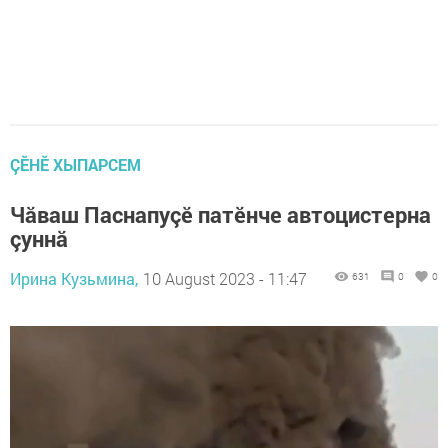
ÇӖНӖ ХЫПАРСЕМ
Чăваш Паснапуçӗ патӗнче автоцистерна
çуннă
Ирина Кузьмина,
10 August 2023 - 11:47
631
0
0