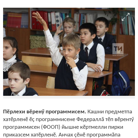
Пӗрлехи вӗренӳ программисем.
Кашни предметпа
хатӗрленӗ ӗç программисене Федераллă тӗп вӗрентӳ
программисен (ФООП) йышне кӗртмелли пирки
приказсем хатӗрленӗ. Анчах çӗнӗ программăпа