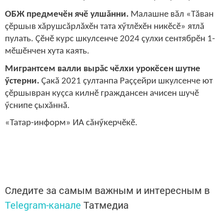
ОБЖ предмечӗн ячӗ улшăнни.
Малашне вăл «Тăван
çӗршыв хăрушсăрлăхӗн тата хӳтлӗхӗн никӗсӗ» ятлă
пулать. Çӗнӗ курс шкулсенче 2024 çулхи сентябрӗн 1-
мӗшӗнчен хута каять.
Мигрантсем валли вырăс чӗлхи урокӗсен шутне
ӳстерни.
Çакă 2021 çултанпа Раççейри шкулсенче ют
çӗршывран куçса килнӗ граждансен ачисен шучӗ
ӳснипе çыхăннă.
«Татар-информ» ИА сăнӳкерчӗкӗ.
Следите за самым важным и интересным в
Telegram-канале
Татмедиа