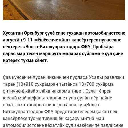
Хусантан Оренбург çулӗ çине тухакан автомобилистсене
августăн 9-11-мӗшӗсенче кăшт кансӗртерех пулассине
пӗлтерет «Волго-Вятскуправтодор» ФКУ. Пробкăра
ларас мар тесен маршрута маларах суйлама е çул çине
иртерех тухма сӗнет.
Çав кунсенче Хусан чиккинчен пуçласа Усады развязки
таран (10+910 çухрăмран тытăнса 13+700 çухăрма
çитиччен) хăвăртлăха чакарма тивет. Çула тӗпрен
юсанă май асфальт сарнине пула çулăн пӗр пайне
вăхăтлăха тăвăрлатнипе çыхăннă ку. «Волго-
Вятскуправтодор» ФКУ представителӗсем çакăн пек
кансӗрлӗхе тӳсме тивнишӗн каçару ыйтнă май
автомобилистсене вăхăтлăх çул знакӗсемпе паллисене