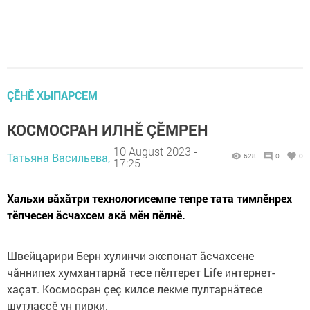
ÇӖНӖ ХЫПАРСЕМ
КОСМОСРАН ИЛНӖ ÇӖМРЕН
10 August 2023 -
Татьяна Васильева,
628
0
0
17:25
Хальхи вăхăтри технологисемпе тепре тата тимлӗнрех
тӗпчесен ăсчахсем акă мӗн пӗлнӗ.
Швейцарири Берн хулинчи экспонат ăсчахсене
чăннипех хумхантарнă тесе пӗлтерет Life интернет-
хаçат. Космосран çеç килсе лекме пултарнăтесе
шутлаççӗ ун пирки.