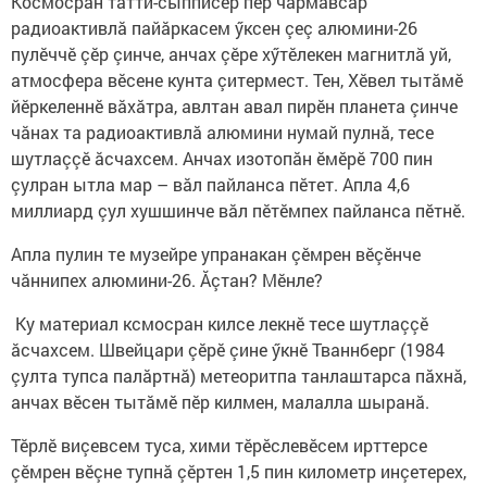
Космосран татти-сыпписӗр пӗр чăрмавсăр
радиоактивлă пайăркасем ӳксен çеç алюмини-26
пулӗччӗ çӗр çинче, анчах çӗре хӳтӗлекен магнитлă уй,
атмосфера вӗсене кунта çитермест. Тен, Хӗвел тытăмӗ
йӗркеленнӗ вăхăтра, авлтан авал пирӗн планета çинче
чăнах та радиоактивлă алюмини нумай пулнă, тесе
шутлаççӗ ăсчахсем. Анчах изотопăн ӗмӗрӗ 700 пин
çулран ытла мар – вăл пайланса пӗтет. Апла 4,6
миллиард çул хушшинче вăл пӗтӗмпех пайланса пӗтнӗ.
Апла пулин те музейре упранакан çӗмрен вӗçӗнче
чăннипех алюмини-26. Ăçтан? Мӗнле?
Ку материал ксмосран килсе лекнӗ тесе шутлаççӗ
ăсчахсем. Швейцари çӗрӗ çине ӳкнӗ Тваннберг (1984
çулта тупса палăртнă) метеоритпа танлаштарса пăхнă,
анчах вӗсен тытăмӗ пӗр килмен, малалла шыранă.
Тӗрлӗ виçевсем туса, хими тӗрӗслевӗсем ирттерсе
çӗмрен вӗçне тупнă çӗртен 1,5 пин километр инçетерех,