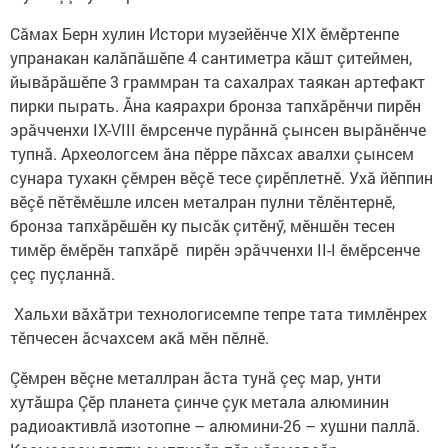
Сăмах Берн хулин Истори музейӗнче XIX ӗмӗртенпе
упранакан калăпăшӗпе 4 сантиметра кăшт çитеймен,
йывăрăшӗпе 3 граммран та сахалрах таякан артефакт
пирки пырать. Ăна каярахри бронза тапхăрӗнчи пирӗн
эрăчченхи IX-VIII ӗмрсенче пурăннă çынсен вырăнӗнче
тупнă. Археологсем ăна пӗрре пăхсах авалхи çынсем
сунара тухакн çӗмрен вӗçӗ тесе çирӗплетнӗ. Ухă йӗппин
вӗçӗ пӗтӗмӗшле илсен металран пулни тӗлӗнтернӗ,
бронза тапхăрӗшӗн ку пысăк çитӗнӳ, мӗншӗн тесен
тимӗр ӗмӗрӗн тапхăрӗ пирӗн эрăчченхи II-I ӗмӗрсенче
çеç пуçланнă.
Хальхи вăхăтри технологисемпе тепре тата тимлӗнрех
тӗпчесен ăсчахсем акă мӗн пӗлнӗ.
Çӗмрен вӗçне металлран ăста тунă çеç мар, унти
хутăшра Çӗр планета çинче çук метала алюминин
радиоактивлă изотопне – алюмини-26 – хушни паллă.