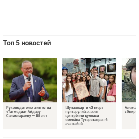
Топ 5 новостей
Руководителю агентства
Шупашкарти «Эткер»
Алекса
«Татмедиа» Айдару
пултаруллă ачасен
«Эпир ç
Салимгараеву — 55 лет
центрӗнчи çуллахи
сменăна Тутарстанран 6
ача кайнă