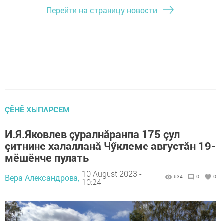
Перейти на страницу новости
ÇӖНӖ ХЫПАРСЕМ
И.Я.Яковлев çуралнăранпа 175 çул
çитнине халалланă Чӳклеме августăн 19-
мӗшӗнче пулать
10 August 2023 -
Вера Александрова,
634
0
0
10:24