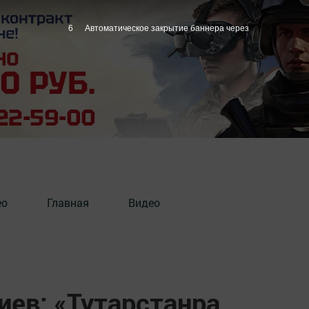
5
Автоматическое закрытие баннера через
ео
Главная
Видео
иев: «Тутарстанра