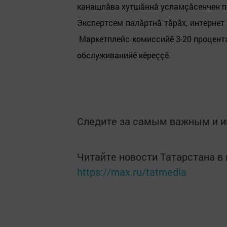
канашлăва хутшăннă усламçăсенчен п
Экспертсем палăртнă тăрăх, интернет 
Маркетплейс комиссийӗ 3-20 процента 
обслуживанийӗ кӗреççӗ.
Следите за самым важным и 
Читайте новости Татарстана 
https://max.ru/tatmedia