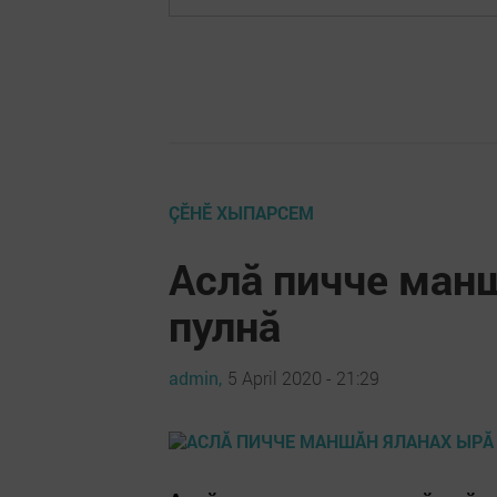
ÇӖНӖ ХЫПАРСЕМ
Аслă пичче ман
пулнă
admin,
5 April 2020 - 21:29