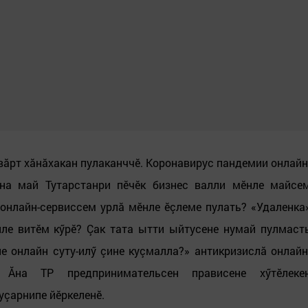
вăрт хăнăхакан пулаканччӗ. Коронавирус пандемии онлайн
вна май Тутарстанри пӗчӗк бизнес валли мӗнле майсе
 онлайн-сервиссем урлă мӗнле ӗçлеме пулать? «Удаленка
ле витӗм кӳрӗ? Çак тата ытти ыйтусене нумай пулмаст
е онлайн суту-илӳ çине куçмалла?» антикризислă онлайн
 Ăна ТР предпринимательсен прависене хӳтӗлеке
уçарнипе йӗркеленӗ.