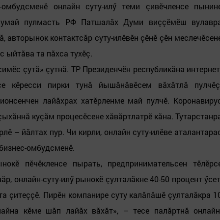
-омбудсменӗ онлайн суту-илӳ теми çивӗчленсе пынин
 нумай пулмасть РФ Патшалăх Думи виççӗмӗш вулавр
, авторынок контактсăр суту-илӗвӗн çӗнӗ çӗн меслечӗсен
с ыйтăва та пăхса тухӗç.
симӗс çутă» çутнă. ТР Президенчӗн республикăна интернет
се кӗресси пирки тунă йышăнăвӗсем вăхăтлă пулчӗç
гионсенчен лайăхрах хатӗрленме май пулчӗ. Коронавиру
ыхăннă куçăм процесӗсене хăвăртлатрӗ кăна. Тутарстанр
рлӗ – йăлтах пур. Чи кирли, онлайн суту-илӗве аталантара
ТР бизнес-омбудсменӗ.
ынокӗ пӗчӗкленсе пырать, предпринимательсен тӗлӗрс
, онлайн-суту-илӳ рынокӗ çулталăкне 40-50 процент ӳсет
а çитеççӗ. Пирӗн компанире суту калăпăшӗ çулталăкра 1
лайна кӗме шăп лайăх вăхăт», – тесе палăртнă онлайн