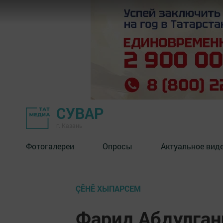
СУВАР
г. Казань
Фотогалереи
Опросы
Актуальное вид
ÇӖНӖ ХЫПАРСЕМ
Фарид Абдулган