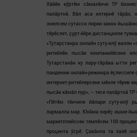
Хăйӗн кӳртӗм сăмахӗнче ТР бизнес
палăртнă. Вăл аса илтернӗ тăрăх,
эмелсем сутасси пирки закон йышăннă
тӗрӗслет, çурт-йӗре дистанцилле туяна
«Тутарстанра онлайн суту-илӳ валли «
ритейлӗн пысăк компанийӗсене ил
Тутарстанăн ку лару-тăрăва ытти ре
пандемии онлайн-режимра ӗçлессипе ç
интернет-ритейлерсене мӗнле тӗрев ки
пысăк кăмăл пур», – тесе палăртнă 
«Пӗтӗм тӗнчипе йăлари суту-илӳ р
лармалла мар. Юхăма хирӗç ишме йывăр
маркетплейссен темпӗсем 100 процент
процента ӳсрӗ. Çавăнпа та халӗ он