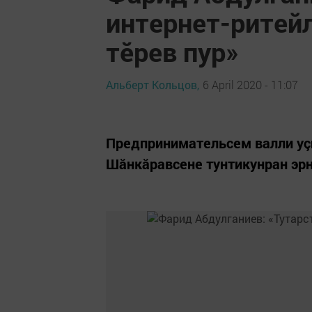
интернет-ритей
тӗрев пур»
Альберт Кольцов,
6 April 2020 - 11:07
Предпринимательсем валли уçн
Шăнкăравсене тунтикунран эрн