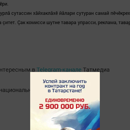
ӗри.
урлă сутассин хăйхаклăхӗ йăлари сутуран самай пӗчӗкрех
çитет. Çак комисси шутне тавара упрасси, реклама, тава
интересным в
Telegram-канале
Татмедиа
в национальном мессенджере MАХ: