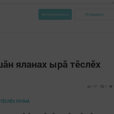
Отправить
Авторизоваться
шăн яланах ырă тӗслӗх
1197
0