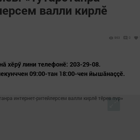
лерсем валли кирлӗ
963
0
ă хӗрӳ лини телефонӗ: 203-29-08.
екунччен 09:00-тан 18:00-чен йышăнаççӗ.