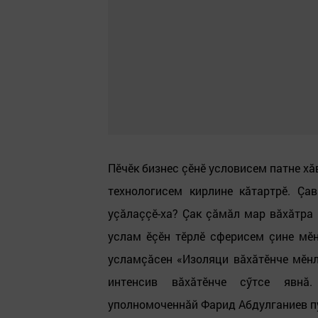
Пӗчӗк бизнес çӗнӗ условисем патне хă
технологисем кирлине кăтартрӗ. Çа
уçăлаççӗ-ха? Çак çăмăл мар вăхăтра
услам ӗçӗн тӗрлӗ сферисем çине мӗн
усламçăсен «Изоляци вăхăтӗнче мӗнл
интенсив вăхăтӗнче сӳтсе явнă.
уполномоченнăй Фарид Абдулганиев п