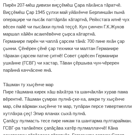
Пирӗн 207-мӗш дивизи виççӗмӗш Çара пăхăнса тăратчӗ.
Виççӗмӗш Çар 1945 çулхи май уйăхӗнче Берлиншăн пынă
операцире чи пысăк паттăрлăх кăтартнă, Рейхстага илнӗ чух
вӗсен пайӗ чи пысăкки пулнă теççӗ. Кун çинчен Г.К.Жуков
маршал хăйӗн асаилӗвӗнче çырса кăтартнă.
Германире пирӗн чи чаплă çарсем тăнă: 700 пине яхăн çар
çынни. Çӗнӗрен çӗнӗ çар техники чи малтан Германире
тăракан çарсем патне çитнӗ! Совет çарӗсен Германири
ушкăнне (ГСВГ) чи хастар, Тăван çӗршыва чун-чӗререн
парăннă каччăсене янă.
Тăшман ту хыçӗнче мар
Пире тăшмана кирек хăш вăхăтра та шанчăклăн хурав пама
вӗрентнӗ. Тăшман çумрах пулнă-çке-ха, аякри ту хыçӗнче
мар, сӗм вăрман хыçӗнче те мар, тупăран персе тивертмелли
хутлăхра çеç! Эпир яланах сыхă пулнă.
Çапăçу пулмасть тесе пире никам та шантарма пултарайман.
ГСВГ-ра талăкӗпех çапăçăва хатӗр пулмаллаччӗ! Кăна