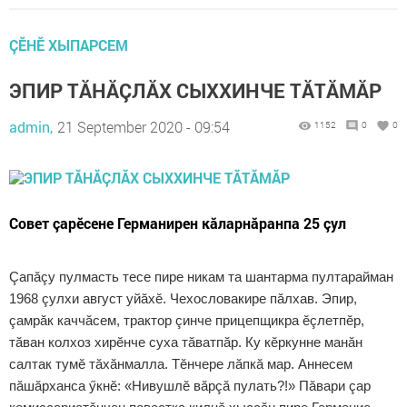
ÇӖНӖ ХЫПАРСЕМ
ЭПИР ТĂНĂÇЛĂХ СЫХХИНЧЕ ТĂТĂМĂР
admin,
21 September 2020 - 09:54
1152
0
0
Cовет çарӗсене Германирен кăларнăранпа 25 çул
Çапăçу пулмасть тесе пире никам та шантарма пултарайман
1968 çулхи август уйăхӗ. Чехословакире пăлхав. Эпир,
çамрăк каччăсем, трактор çинче прицепщикра ӗçлетпӗр,
тăван колхоз хирӗнче суха тăватпăр. Ку кӗркунне манăн
салтак тумӗ тăхăнмалла. Тӗнчере лăпкă мар. Аннесем
пăшăрханса ӳкнӗ: «Нивушлӗ вăрçă пулать?!» Пăвари çар