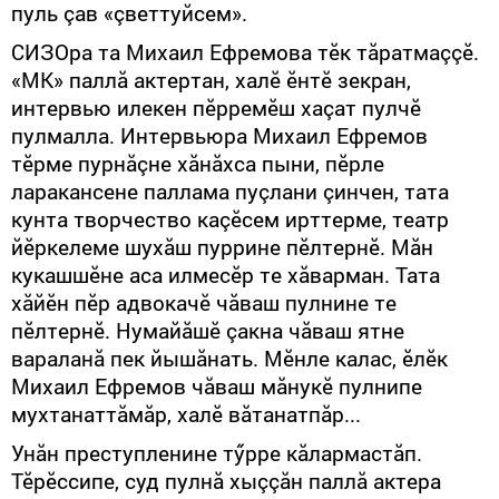
пуль çав «çветтуйсем».
СИЗОра та Михаил Ефремова тӗк тăратмаççӗ.
«МК» паллă актертан, халӗ ӗнтӗ зекран,
интервью илекен пӗрремӗш хаçат пулчӗ
пулмалла. Интервьюра Михаил Ефремов
тӗрме пурнăçне хăнăхса пыни, пӗрле
ларакансене паллама пуçлани çинчен, тата
кунта творчество каçӗсем ирттерме, театр
йӗркелеме шухăш пуррине пӗлтернӗ. Мăн
кукашшӗне аса илмесӗр те хăварман. Тата
хăйӗн пӗр адвокачӗ чăваш пулнине те
пӗлтернӗ. Нумайăшӗ çакна чăваш ятне
вараланă пек йышăнать. Мӗнле калас, ӗлӗк
Михаил Ефремов чăваш мăнукӗ пулнипе
мухтанаттăмăр, халӗ вăтанатпăр...
Унăн преступленине тӳрре кăлармастăп.
Тӗрӗссипе, суд пулнă хыççăн паллă актера