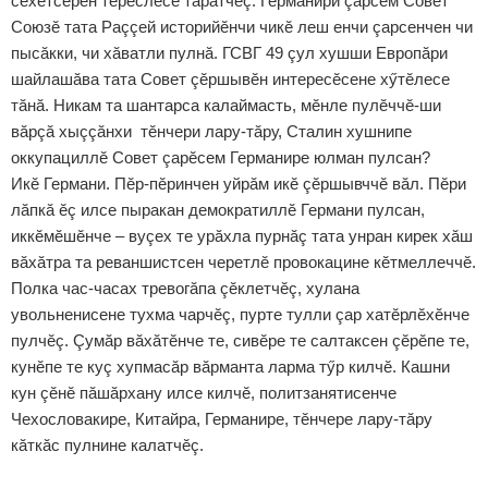
сехетсерен тӗрӗслесе тăратчӗç. Германири çарсем Совет
Союзӗ тата Раççей историйӗнчи чикӗ леш енчи çарсенчен чи
пысăкки, чи хăватли пулнă. ГСВГ 49 çул хушши Европăри
шайлашăва тата Совет çӗршывӗн интересӗсене хӳтӗлесе
тăнă. Никам та шантарса калаймасть, мӗнле пулӗччӗ-ши
вăрçă хыççăнхи тӗнчери лару-тăру, Сталин хушнипе
оккупациллӗ Совет çарӗсем Германире юлман пулсан?
Икӗ Германи. Пӗр-пӗринчен уйрăм икӗ çӗршывччӗ вăл. Пӗри
лăпкă ӗç илсе пыракан демократиллӗ Германи пулсан,
иккӗмӗшӗнче – вуçех те урăхла пурнăç тата унран кирек хăш
вăхăтра та реваншистсен черетлӗ провокацине кӗтмеллеччӗ.
Полка час-часах тревогăпа çӗклетчӗç, хулана
увольненисене тухма чарчӗç, пурте тулли çар хатӗрлӗхӗнче
пулчӗç. Çумăр вăхăтӗнче те, сивӗре те салтаксен çӗрӗпе те,
кунӗпе те куç хупмасăр вăрманта ларма тӳр килчӗ. Кашни
кун çӗнӗ пăшăрхану илсе килчӗ, политзанятисенче
Чехословакире, Китайра, Германире, тӗнчере лару-тăру
кăткăс пулнине калатчӗç.