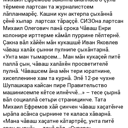
тӗрмене лартсан та журналистсем
лăпланмарӗç. Кашни кун актерпа çыхăннă
çӗнӗ хыпар лартсах тăраççӗ. СИЗОна лартсан
Михаил Олегович панă срока Чăваш Енри
колонире ирттерме кăмăл пуррине пӗлтернӗ.
Çакна вăл хăйӗн мăн кукашшӗ Иван Яковлев
чăваш халăх çынни пулнипе çыхăнтарнă.
«Унта ман тымарсем... Ман мăн кукаçей питӗ
паллă çын, чăваш халăхӗн просветителӗ
пулнă. Чăвашсем ăна мӗн тери юратнине,
хисепленине хам та курнă. Эпӗ 12-ре чухне
Шупашкара кайсан пире Правительство
машинисемпе кӗтсе илнӗччӗ...» – тесе çырнă
вăл социаллă сетьри страницинче. Тата
Михаил Ефремов хăй çинчен чăваш хаçатӗнче
ырăпа асăнса çырнине те каласа хăварнă.
«Мана чăваш хаçатне кăтартрӗç, унта питӗ
аван çырнă», – тенӗ вăл. «Сувара»