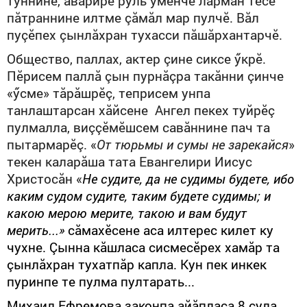
туннине, аварире руль умӗнче ларман тесе
пăтраннине илтме çăмăл мар пулчӗ. Вăл
пуçӗпех çынлăхран тухасси пăшăрхантарчӗ.
Общество, паллах, актер çине сиксе ӳкрӗ.
Пӗрисем паллă çын пурнăçра такăнни çинче
«ӳсме» тăрăшрӗç, теприсем унпа
танлаштарсан хăйсене Ангел пекех туйрӗç
пулмалла, виççӗмӗшсем савăннине пач та
пытармарӗç. «
От тюрьмы и сумы не зарекайся
»
текен каларăша тата Евангелири Иисус
Христосăн «
Не судите, да не судимы будете, ибо
каким судом судите, таким будете судимы; и
какою мерою мерите, такою и вам будут
мерить
..
.
»
сăмахӗсене аса илтерес килет ку
чухне. Çынна кăшласа сисмесӗрех хамăр та
çынлăхран тухатпăр капла. Кун пек инкек
пуринпе те пулма пултарать...
Михаил Ефремова законпа айăпласа 8 çула