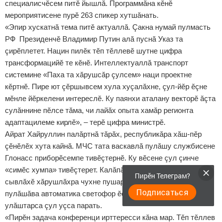
специалисчӗсем питӗ йышлă. Программăна кӗнӗ
мероприятисене пурӗ 263 спикер хутшăнать.
«Эпир хускатнă тема питӗ актуаллă. Çакна нумай пулмасть
РФ Президенчӗ Владимир Путин алă пуснă Указ та
çирӗплетет. Нацин пилӗк тӗп тӗллевӗ шутне цифра
трансформацийӗ те кӗнӗ. Интеллектуаллă транспорт
системине «Паха та хăрушсăр çулсем» наци проектне
кӗртнӗ. Пире ют çӗршывсем хула хуçалăхне, çул-йӗр ӗçне
мӗнле йӗркелени интереслӗ. Ку паянхи аталану векторӗ ăçта
сулăннине пӗлсе тăма, чи лайăх опыта хамăр регионта
адаптацилеме кирлӗ», – терӗ цифра министрӗ.
Айрат Хайруллин палăртнă тăрăх, республикăра хăш-пӗр
çӗнӗлӗх хута кайнă. МЧС тата васкавлă пулăшу службисене
Глонасс приборӗсемпе тивӗçтернӗ. Ку вӗсене çул çинче
«симӗс хумпа» тивӗçтерет. Калăпăр, пушар тухнă е çын
Пирӗн Телеграм?
сывлăхӗ хăрушлăхра чухне пушар машинине е васкавлă
Подписаться
пулăшăва автоматика светофор ӗçне вӗсене кирлӗ пек
улăштарса çул уçса парать.
«Пирӗн задача конференци ирттересси кăна мар. Тӗп тӗллев