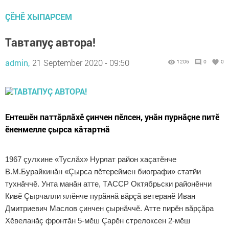
ÇӖНӖ ХЫПАРСЕМ
Тавтапуç автора!
admin,
21 September 2020 - 09:50
1206
0
0
Ентешӗн паттăрлăхӗ çинчен пӗлсен, унăн пурнăçне питӗ
ӗненмелле çырса кăтартнă
1967 çулхине «Туслăх» Нурлат район хаçатӗнче
В.М.Бурайкинăн «Çырса пӗтереймен биографи» статйи
тухнăччӗ. Унта манăн атте, ТАССР Октябрьски районӗнчи
Кивӗ Çырчалли ялӗнче пурăннă вăрçă ветеранӗ Иван
Дмитриевич Маслов çинчен çырнăччӗ. Атте пирӗн вăрçăра
Хӗвеланăç фронтăн 5-мӗш Çарӗн стрелоксен 2-мӗш