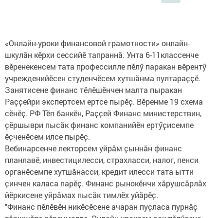
«Онлайн-уроки финансовой грамотности» онлайн-
шкулӑн кӗрхи сессийӗ тапраннӑ. Унта 6-11классенче
вӗренекенсем тата профессилле пӗлӳ паракан вӗрентӳ
учрежденийӗсен студенчӗсем хутшӑнма пултараҫҫӗ.
Занятисене финанс тӗлӗшӗнчен малта пыракан
Раҫҫейри экспертсем ертсе пырӗҫ. Вӗренме 19 схема
сӗнӗҫ. РФ Тӗп банкӗн, Раҫҫей Финанс министерствин,
ҫӗршыври пысӑк финанс компанийӗн ертӳҫисемпе
ӗҫченӗсем илсе пырӗҫ.
Вебинарсенче лекторсем уйрӑм ҫыннӑн финанс
планлавӗ, инвестицилесси, страхласси, налог, пенси
органӗсемпе хутшӑнасси, кредит илесси тата ытти
ҫинчен каласа парӗҫ. Финанс рынокӗнчи хӑрушсӑрлӑх
йӗркисене уйрӑмах пысӑк тимлӗх уйӑрӗҫ.
"Финанс пӗлӗвӗн никӗсӗсене ачаран пуҫласа пурнӑҫ