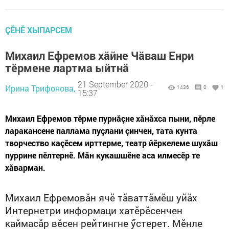
ÇӖНӖ ХЫПАРСЕМ
Михаил Ефремов хăйне Чăваш Енри
тӗрмене лартма ыйтнă
21 September 2020 -
Ирина Трифонова,
1436
0
1
15:37
Михаил Ефремов тӗрме пурнăçне хăнăхса пыни, пӗрле
ларакансене паллама пуçлани çинчен, тата кунта
творчество каçӗсем ирттерме, театр йӗркелеме шухăш
пуррине пӗлтернӗ. Мăн кукашшӗне аса илмесӗр те
хăварман.
Михаил Ефремов
ăн ячӗ тăваттăмӗш уйăх
Интернетри информаци хатӗрӗсенчен
каймасăр вӗсен рейтингне ӳстерет. Мӗнле