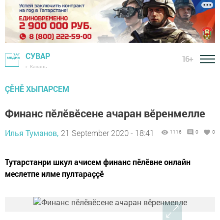
СУВАР
16+
г. Казань
ÇӖНӖ ХЫПАРСЕМ
Финанс пӗлӗвӗсене ачаран вӗренмелле
Илья Туманов,
21 September 2020 - 18:41
1116
0
0
Тутарстанри шкул ачисем финанс пӗлӗвне онлайн
меслетпе илме пултараҫҫӗ