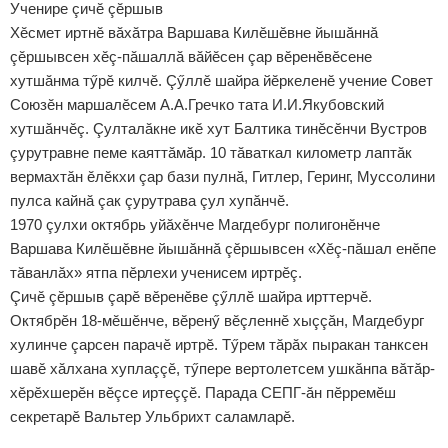
Ученире çичӗ çӗршыв
Хӗсмет иртнӗ вăхăтра Варшава Килӗшӗвне йышăннă
çӗршывсен хӗç-пăшаллă вăйӗсен çар вӗренӗвӗсене
хутшăнма тӳрӗ килчӗ. Çӳллӗ шайра йӗркеленӗ учение Совет
Союзӗн маршалӗсем А.А.Гречко тата И.И.Якубовский
хутшăнчӗç. Çулталăкне икӗ хут Балтика тинӗсӗнчи Вустров
çурутравне пеме каяттăмăр. 10 тăваткал километр лаптăк
вермахтăн ӗлӗкхи çар бази пулнă, Гитлер, Геринг, Муссолини
пулса кайнă çак çурутрава çул хупăнчӗ.
1970 çулхи октябрь уйăхӗнче Магдебург полигонӗнче
Варшава Килӗшӗвне йышăннă çӗршывсен «Хӗç-пăшал енӗпе
тăванлăх» ятпа пӗрлехи ученисем иртрӗç.
Çичӗ çӗршыв çарӗ вӗренӗве çӳллӗ шайра ирттерчӗ.
Октябрӗн 18-мӗшӗнче, вӗренӳ вӗçленнӗ хыççăн, Магдебург
хулинче çарсен парачӗ иртрӗ. Тӳрем тăрăх пыракан танксен
шавӗ хăлхана хуплаççӗ, тӳпере вертолетсем ушкăнпа вăтăр-
хӗрӗхшерӗн вӗçсе иртеççӗ. Парада СЕПГ-ăн пӗрремӗш
секретарӗ Вальтер Ульбрихт саламларӗ.