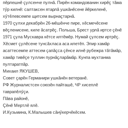
пӗрлешнӗ çулсенче пулнă. Пирӗн командованин хирӗç тăма
тӳр килнӗ: салтаксен ятарлă ушкăнӗсене йӗркеленӗ,
хӳтӗлевсемпе щитсем вырнаçтарнă.
1970 çулхи декабрӗн 26-мӗшӗнче пире, хӗсмечӗсене
вӗçленисене, киле ăсатрӗç. Польша, Брест урлă иртсе çӗнӗ
1971 çула Мускавра кӗтсе илтӗмӗр. Нумай çулсем иртрӗç.
Хӗсмет çулӗсене тунсăхласа аса илетӗп. Эпир хамăр
асаттесемпе аттесем çапăçса çӗнсе илнӗ рубежра тăтăмăр,
хамăр тивӗçе туллин пурнăçларăмăр. Кунпа мухтанма
пултаратпăр.
Михаил ЯКУШЕВ,
Совет çарӗн Германири ушкăнӗн ветеранӗ.
РФ Журналистсен союзӗн пайташӗ, ЧР хисеплӗ
таврапӗлӳçи.
Пăва районӗ,
Çӗнӗ Мертлӗ ялӗ.
И.Кузьмина, К.Малышев сăнӳкерчӗкӗсем.