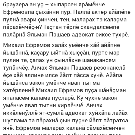
браузера ан уç – хыпарсен ярăмӗнче
Ефремовпа çыхăнни пур. Паллă актер айăпӗпе
пулнă авари çинчен, тен, маларах та калаçма
пăрахӗччӗç-и? Таçтан тӗрлӗ скандалсемпе
палăрнă Эльман Пашаев адвокат сиксе тухрӗ.
Михаил Ефремов халăх умӗнче хăй айăпне
йышăннă, каçару ыйтнă хыççăн, пурте мар
пулин те, çапах ун çынлăхне шанакансем
тупăнчӗç. Анчах Эльман Пашаев резонанслă
ӗçе хăй аллине илсе йăлт пăсса хучӗ. Айăпа
йышăнса закон умӗнче явап тытма
хатӗрленнӗ Михаил Ефремов пуçа шăнăçман
япаласем калама пуçларӗ. Ку чухне закон
умӗнче явап тытни кирлӗччӗ. Анчах
иккӗленӳллӗ ят-сумлă адвокат хуйхăпа лайăх
шутлама та пăрахнă çын пуçне йăлт пăтратса
ячӗ. Ефремов маларах каланă сăмахӗсенчен