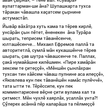
вулаттарман-ши ăна? Шупашкарта тухса
тăракан чăвашла хаçатсем çырнине
астумастăп.
Йывăр вăхăтра хуть кама та тӗрев кирлӗ,
унсăрăн çын пӗтет, ӗненекен ăна Турăра
шырать, теприсем тăванӗсенче,
юлташӗсенче... Михаил Ефремов паллă та
авторитетлă, сумлă мăн кукашшӗнче тӗрев
шырать, çав шутра чăвашсенче те. Паллах,
çакă нумайăшне килӗшмен. «Пире хамăрăн
зексем те çитеççӗ», «Мӗншӗн çынлăхран
тухсан тин хăйсем чăваш пулнине аса илеççӗ»,
«Яковлева кун пек тăванӗшӗн намăс пулӗччӗ»,
тата ытти те. Тӗрӗссипе, кун пек
комментарисене вӗçне çити вулама хал та
çитмест. Мӗн чухлӗ хаярлăх, усаллăх унта?!
Çӳлерех асăннă пӗр каларăша та пӗлмеççӗ