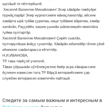
шухăшӗ те пӗлтерӗшлӗ.
Хисеплӗ Валентин Михайлович! Эсир хăвăрăн тивӗçӗре
пурнăçларăр! Эпир нурлатсемпе мăнаçланатпăр, вӗсене
хамăрта ырă туйăм çуратма, наци туйăмне вăратма, хамăр
халăхăн, Раççейӗн, кашни çыннăн шăписемшӗн яваплăха
туйма пултартăр.
Хисеплӗ Валентин Михайлович! Çирӗп сывлăх,
пултарулăхра ăнăçу сунатпăр. Хăвăрăн юбилейӗр тӗлне çӗнӗ
кӗнекепе савăнтарасса кӗтетпӗр.
Н.И.ИВАНОВА,
ТР тава тивӗçлӗ учителӗ,
Тăван çӗршывăн хӳтӗлевçисене ӗмӗр асра хăварассипе
ӗçлекен комиссин тата ТР Вăрçă ветеранӗсемпе çар
службин ветерансен комитечӗн пайташӗ.
Следите за самым важным и интересным в