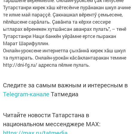
тӑршшӗпе вӗренмелле. Онлайн-уроксем ҫак пӗлӳсене
Тутарстанри кирек хӑш кӗтесӗнче пурӑнакан шкул ачине
те илме май параҫҫӗ. Ҫакнашкал вӗрентӳ ҫемьесене,
пӗлӗшсене сарӑлать. Ҫавӑнпа та кӗрхи сессире
ытларах вӗренекен хутшӑнсан аванрах пулать", – тенӗ
Тутарстанри Наци банкӗн уйрӑмне ертсе пыракан
Марат Шарифуллин.
Онлайн-уроксене интернетпа ҫыхӑннӑ кирек хӑш шкул
та пултарать. Онлайн-урокӑн кӑсӑклантаракан темине
http://dni-fg.ru/ адреспа пӗлме пулать.
Следите за самым важным и интересным в
Telegram-канале
Татмедиа
Читайте новости Татарстана в
национальном мессенджере MАХ:
https://max.ru/tatmedia