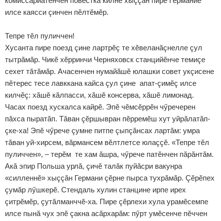
комиссариатӗнчен повестка килнӗ хыççăн пире Германие
илсе каясси çинчен пӗлтӗмӗр.
Тепре тӗл пуличчен!
Хусанта пире поезд çине лартрӗç те хӗвеланăçнелле çул
тытрăмăр. Чикӗ хӗрринчи Черняховск станцийӗнче темиçе
сехет тăтăмăр. Ачасенчен нумайăшӗ юлашки совет укçисене
пӗтерес тесе лавккана кайса çул çине апат-çимӗç илсе
килчӗç: хăшӗ кăлпасси, хăшӗ консерва, хăшӗ лимонад.
Часах поезд хускалса кайрӗ. Эпӗ чӗмсӗррӗн чӳречерен
пăхса пыратăп. Тăван çӗршывран пӗрремӗш хут уйрăлатăп-
çке-ха! Эпӗ чӳрече çумне питпе çыпçăнсах лартăм: умра
тăван уй-хирсем, вăрмансем вӗлтлетсе юлаççӗ. «Тепре тӗл
пуличчен», – терӗм те хам ăшра, чӳрече патӗнчен пăрăнтăм.
Акă эпир Польша урлă, çичӗ талăк пуйăсри вакунра
«силленнӗ» хыççăн Германи çӗрне пырса тухрăмăр. Çӗрӗпех
çумăр лӳшкерӗ. Стендаль хулин станцине ирпе ирех
çитрӗмӗр, çутăлманччӗ-ха. Пире çӗрлехи хула урамӗсемпе
илсе пынă чух эпӗ çакна асăрхарăм: пӳрт умӗсенче пӗччен