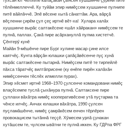
тухсан ют чӗлхепе калаçакан çынсен хушшинче çӳрени питӗ
тӗлӗнмеллеччӗ. Ку туйăм эпир нимӗçсем хушшинче пулнипе
питӗ вăйлăччӗ. Эпӗ вӗсене хытă сăнаттăм. Ара, вăрçă
вӗçленни çирӗм çул çеç иртнӗ вӗт-ха! Хулара халăх
хушшинче вырăс салтакӗсене «шăл хăйракан» нимӗçсем те
пулнă, паллах. Çакă пире асăрхануллă пулма хистетчӗ.
Çӗнтерӳ кунӗ
Майăн 9-мӗшӗнче пире Бург хулине масар çине илсе
каятчӗç. Кунта вăрçăн юлашки çапăçăвӗсенче пуç хунă
вырăс салтакӗсене пытарнă. Нимӗçсем питӗ те тирпейлӗ
пăхса тăратчӗç вилтăприсене (ку енӗпе пирӗн халăхăн
нимӗçсенчен тӗслӗх илмелли пурах).
Эпир хӗсмет иртнӗ 1968–1970 çулсенче командовани нимӗç
влаçӗсемпе туслă çыхăнура пулнă. Салтаксене пире
çуллахи вăхăтра нимӗç кооперативӗсене утă пуçтарма та
чӗнсе илчӗç. Анчах юлашки вăхăтра, 1990 çулсен
пуçламăшӗнче, нимӗç çамрăкӗсем енчен тӗрлӗрен
провокацисем тытăннă теççӗ. Хӳмесем урлă çунакан
хутăшсем те, чулсем ывăтни те пулнă иккен. Ку ГДРпа ФРГ