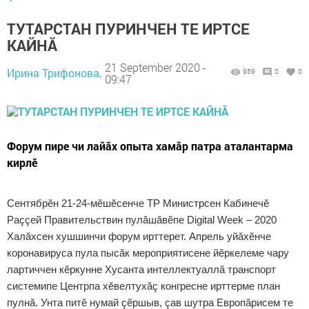
ТУТАРСТАН ПУРИНЧЕН ТЕ ИРТСЕ
КАЙНĂ
21 September 2020 -
Ирина Трифонова,
959
0
0
09:47
Форум пире чи лайăх опыта хамăр патра аталантарма
кирлӗ
Сентябрӗн 21-24-мӗшӗсенче ТР Министрсен Кабинечӗ
Раççей Правительствин пулăшăвӗпе Digital Week – 2020
Халăхсен хушшинчи форум ирттерет. Апрель уйăхӗнче
коронавируса пула пысăк мероприятисене йӗркелеме чару
лартиччен кӗркунне Хусанта интеллектуаллă транспорт
системипе Центрпа хӗвелтухăç конгресне ирттерме план
пулнă. Унта питӗ нумай çӗршыв, çав шутра Европăрисем те