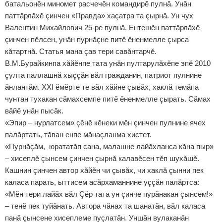
батальонӗн миномет расчечӗн командирӗ пулнă. Унăн
паттăрлăхӗ çинчен «Правда» хаçатра та çырнă. Ун чух
Валентин Михайлович 25-ре пулнă. Ентешӗн паттăрлăхӗ
çинчен пӗлсен, унăн пурнăçне питӗ ӗненмелле çырса
кăтартнă. Статья мана çав тери савăнтарчӗ.
В.М.Бурайкинпа хăйӗнпе тата унăн пултарулăхӗпе эпӗ 2010
çулта паллашнă хыççăн вăл гражданин, патриот пулнине
ăнлантăм. XXI ӗмӗрте те вăл хăйне çывăх, хаклă темăпа
чунтан тухакан сăмахсемпе питӗ ӗненмелле çырать. Сăмах
вăйӗ унăн пысăк.
«Эпир – нурлатсем» çӗнӗ кӗнеки мӗн çинчен пулнине ячех
палăртать, тăван енпе мăнаçланма хистет.
«Пурнăçăм, юрататăп сана, малашне лайăхланса кăна пыр»
– хисеплӗ çынсем çинчен çырнă калавӗсен тӗп шухăшӗ.
Кашнин çинчен автор хăйӗн чи çывăх, чи хаклă çынни пек
каласа парать, ыттисем асăрхаманнине уççăн палăртса:
«Мӗн тери лайăх вăл Çӗр тата ун çинче пурăнакан çынсем!»
– тенӗ пек туйăнать. Автора чăнах та шанатăн, вăл каласа
панă çынсене хисеплеме пуçлатăн. Уншăн вулаканăн