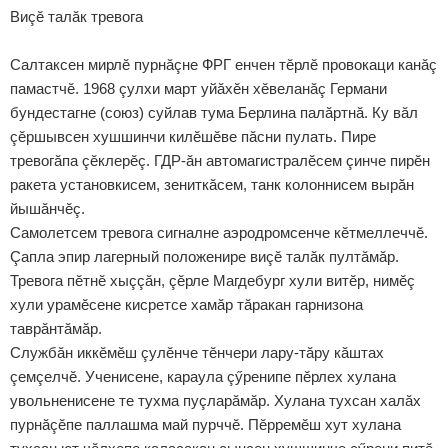
Виçӗ талăк тревога
Салтаксен мирлӗ пурнăçне ФРГ енчен тӗрлӗ провокаци канăç
памастчӗ. 1968 çулхи март уйăхӗн хӗвеланăç Германи
бундестагне (союз) суйлав тума Берлина палăртнă. Ку вăл
çӗршывсен хушшинчи килӗшӗве пăсни пулать. Пире
тревогăпа çӗклерӗç. ГДР-ăн автомагистралӗсем çинче пирӗн
ракета установкисем, зениткăсем, танк колоннисем вырăн
йышăнчӗç.
Самолетсем тревога сигналне аэродромсенче кӗтмеллеччӗ.
Çапла эпир лагерный положенире виçӗ талăк пултăмăр.
Тревога пӗтнӗ хыççăн, çӗрле Магдебург хули витӗр, нимӗç
хули урамӗсене кисретсе хамăр тăракан гарнизона
таврăнтăмăр.
Службăн иккӗмӗш çулӗнче тӗнчери лару-тăру кăштах
çемçелчӗ. Ученисене, караула çӳренипе пӗрлех хулана
увольненисене те тухма пуçларăмăр. Хулана тухсан халăх
пурнăçӗпе паллашма май пурччӗ. Пӗрремӗш хут хулана