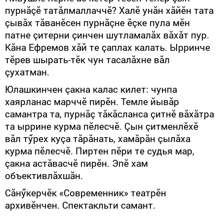
пурнăçӗ татăлмаллаччӗ? Халӗ унăн хăйӗн тата
çывăх тăванӗсен пурнăçне ӗçке пула мӗн
патне çитерни çинчен шутламалăх вăхăт пур.
Кăна Ефремов хăй те çаплах калать. Ырринче
тӗрев шырать-тӗк чун тасалăхне вăл
çухатман.
Юлашкинчен çакна калас килет: чунпа
хаярланас марччӗ пирӗн. Темле йывăр
самантра та, пурнăç тăкăсланса çитнӗ вăхăтра
та ыррине курма пӗлесчӗ. Çын çитменлӗхӗ
вăл тӳрех куçа тăрăнать, хамăрăн çылăха
курма пӗлесчӗ. Пиртен пӗри те судья мар,
çакна астăвасчӗ пирӗн. Эпӗ хам
объективлăхшăн.
Сăнӳкерчӗк «Современник» театрӗн
архивӗнчен. Спектакльти самант.