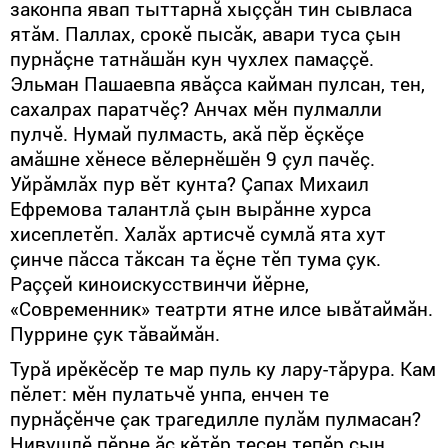
законпа явап тыттарнă хыççăн тин сывласа
ятăм. Паллах, срокӗ пысăк, авари туса çын
пурнăçне татнăшăн кун чухлех памаççӗ.
Эльман Пашаевпа явăçса кайман пулсан, тен,
сахалрах паратчӗç? Анчах мӗн пулмалли
пулчӗ. Нумай пулмасть, акă пӗр ӗçкӗçе
амăшне хӗнесе вӗлернӗшӗн 9 çул пачӗç.
Уйрăмлăх пур вӗт кунта? Çапах Михаил
Ефремова талантлă çын вырăнне хурса
хисеплетӗп. Халăх артисчӗ сумлă ята хут
çинче пăсса тăксан та ӗçне тӗп тума çук.
Раççей киноискусствинчи йӗрне,
«Современник» театрти ятне илсе ывăтаймăн.
Пуррине çук тăваймăн.
Турă ирӗкӗсӗр те мар пуль ку лару-тăрура. Кам
пӗлет: мӗн пулатьчӗ унпа, енчен те
пурнăçӗнче çак трагедилле пулăм пулмасан?
Нивушлӗ пӗрне ăс кӗтӗр тесен тепӗр çын