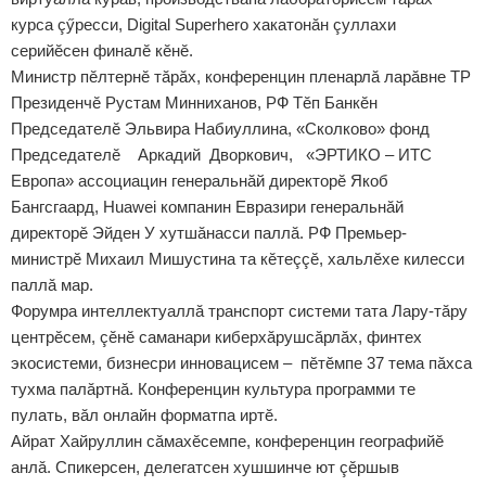
курса çӳресси, Digital Superhero хакатонăн çуллахи
серийӗсен финалӗ кӗнӗ.
Министр пӗлтернӗ тăрăх, конференцин пленарлă ларăвне ТР
Президенчӗ Рустам Минниханов, РФ Тӗп Банкӗн
Председателӗ Эльвира Набиуллина, «Сколково» фонд
Председателӗ Аркадий Дворкович, «ЭРТИКО – ИТС
Европа» ассоциацин генеральнăй директорӗ Якоб
Бангсгаард, Huawei компанин Евразири генеральнăй
директорӗ Эйден У хутшăнасси паллă. РФ Премьер-
министрӗ Михаил Мишустина та кӗтеççӗ, хальлӗхе килесси
паллă мар.
Форумра интеллектуаллă транспорт системи тата Лару-тăру
центрӗсем, çӗнӗ саманари киберхăрушсăрлăх, финтех
экосистеми, бизнесри инновацисем – пӗтӗмпе 37 тема пăхса
тухма палăртнă. Конференцин культура программи те
пулать, вăл онлайн форматпа иртӗ.
Айрат Хайруллин сăмахӗсемпе, конференцин географийӗ
анлă. Спикерсен, делегатсен хушшинче ют çӗршыв