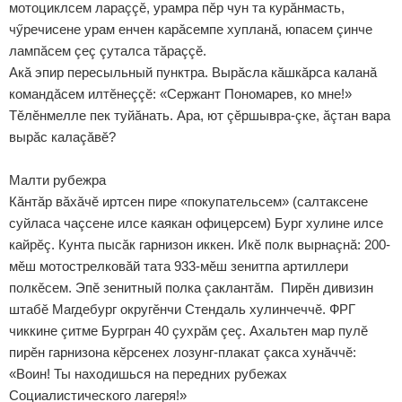
мотоциклсем лараççӗ, урамра пӗр чун та курăнмасть,
чӳречисене урам енчен карăсемпе хупланă, юпасем çинче
лампăсем çеç çуталса тăраççӗ.
Акă эпир пересыльный пунктра. Вырăсла кăшкăрса каланă
командăсем илтӗнеççӗ: «Сержант Пономарев, ко мне!»
Тӗлӗнмелле пек туйăнать. Ара, ют çӗршывра-çке, ăçтан вара
вырăс калаçăвӗ?
Малти рубежра
Кăнтăр вăхăчӗ иртсен пире «покупательсем» (салтаксене
суйласа чаçсене илсе каякан офицерсем) Бург хулине илсе
кайрӗç. Кунта пысăк гарнизон иккен. Икӗ полк вырнаçнă: 200-
мӗш мотострелковăй тата 933-мӗш зенитпа артиллери
полкӗсем. Эпӗ зенитный полка çаклантăм. Пирӗн дивизин
штабӗ Магдебург округӗнчи Стендаль хулинчеччӗ. ФРГ
чиккине çитме Бургран 40 çухрăм çеç. Ахальтен мар пулӗ
пирӗн гарнизона кӗрсенех лозунг-плакат çакса хунăччӗ:
«Воин! Ты находишься на передних рубежах
Социалистического лагеря!»