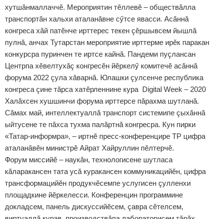
хутшăнмаллаччӗ. Мероприятин тӗллевӗ – обществăлла
транспортăн хальхи аталанăвне сӳтсе явасси. Асăннă
конгреса хăй патӗнче ирттерес текен çӗршывсем йышлă
пулнă, анчах Тутарстан мероприятие ирттерме ирӗк паракан
конкурсра пуринчен те иртсе кайнă. Пандеми пуçлансан
Центрпа хӗвелтухăç конгресӗн йӗркелӳ комитечӗ асăннă
форума 2022 çула хăварнă. Юлашки çулсенче республика
конгреса çине тăрса хатӗрленнине кура Digital Week – 2020
Халăхсен хушшинчи форума ирттерсе пăрахма шутланă.
Сăмах май, интеллектуаллă транспорт системипе çыхăннă
ыйтусене те пăхса тухма палăртнă конгресра. Кун пирки
«Татар-информра», – иртнӗ пресс-конференцире ТР цифра
аталанăвӗн министрӗ Айрат Хайруллин пӗлтерчӗ.
Форум миссийӗ – наукăн, технологисене шутласа
кăларакансен тата усă куракансен коммуникацийӗн, цифра
трансформацийӗн продукчӗсемпе услугисен çулленхи
площадкине йӗркелесси. Конференцин программине
докладсем, панель дискуссийӗсем, çавра сӗтелсем,
виртуаллă курав, производствăпа лабораторисем тăрăх