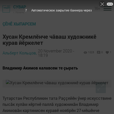
СУВАР
16+
6
Автоматическое закрытие баннера через
г. Казань
ÇӖНӖ ХЫПАРСЕМ
Хусан Кремлӗнче чӑваш художникӗ
курав йӗркелет
20 November 2020 -
Альберт Кольцов,
1025
0
1
18:19
Владимир Акимов калавсем те ҫырать
Тутарстан Республикин тата Раҫҫейӗн ӳнер искусствине
пысӑк хулӑм кӗртнӗ паллӑ художникӑн Владимир
Акимовӑн картинисен куравӗ ноябрӗн 27-мӗшӗнче