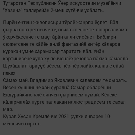
Тутарстан Республикин Ӳнер искусствин музейĕнчи
"Хазинэ" галлерейӑн 2-мӗш хутӗнче уҫӑлать.
Пирӗн ентеш живописьри тӗрлӗ жанрпа ӗҫлет. Вӑл
ҫырнӑ портретсенче те, пейзажсенсе те, сюрреализма
ӳкерчӗксенче те маҫтӑрӑн алли сисӗнет. Библири
сюжетсене те хӑйӗн анлӑ фантазийӗ витӗр кӑларса
куракан умне хӑрамасӑр тӑратать вӑл. Унӑн
картинисене хупа-ху пӗчченлӗхре юлса пӑхма кӑмӑллӑ.
Шухӑшлаттараҫҫӗ вӗсем, пӗр-пӗр лайӑх калав е сӑвӑ
пекех.
Сӑмах май, Владимир Яковлевич калавсем те ҫырать.
Вӗсен хушшинче хӑй ҫуралнӑ Самар облаҫӗнчи
Ендурайкино ялӗ ҫинчен ҫырнисем нумай. Кӗнеке
кӑлармалӑх пурте паллакан иллюстрацисем те сахал
мар.
Курав Хусан Кремлӗнче 2021 ҫулхи январӗн 10-
мӗшӗччен иртет.