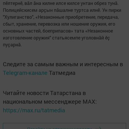
пӗлтернӗ, вӑл ӑна килне илсе килсе унтан обрез тунӑ.
Полицейскисем арҫын пӑшалне туртса илнӗ. Ун пирки
"Хулиганство", «Незаконные приобретение, передача,
сбыт, хранение, перевозка или ношение оружия, его
основных частей, боеприпасов» тата «Незаконное
изготовление оружия" статьясемпе уголовнӑй ӗҫ
пуҫарнӑ.
Следите за самым важным и интересным в
Telegram-канале
Татмедиа
Читайте новости Татарстана в
национальном мессенджере MАХ:
https://max.ru/tatmedia