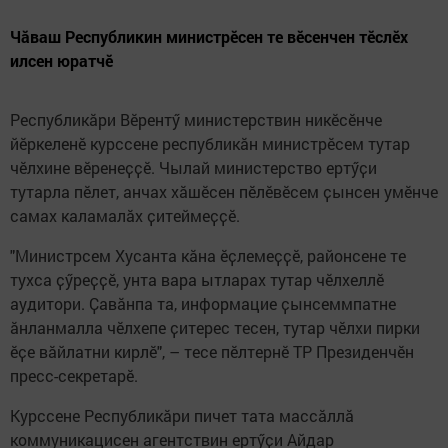
Чӑваш Республикин министрӗсен те вӗсенчен тӗслӗх
илсен юратчӗ
Республикӑри Вӗрентӳ министерствин никӗсӗнче
йӗркеленӗ курссене республикӑн министрӗсем тутар
чӗлхине вӗренеҫҫӗ. Чылай министерство ертӳҫи
тутарла пӗлет, анчах хӑшӗсен пӗлӗвӗсем ҫынсен умӗнче
самах каламалӑх ҫитеймеҫҫӗ.
"Министрсем Хусанта кӑна ӗҫлемеҫҫӗ, районсене те
тухса ҫӳреҫҫӗ, унта вара ытларах тутар чӗлхеллӗ
аудитори. Ҫавӑнпа та, информацие ҫынсеммпатне
ӑнланмалла чӗлхепе ҫитерес тесен, тутар чӗлхи пирки
ӗҫе вӑйлатни кирлӗ", – тесе пӗлтернӗ ТР Президенчӗн
пресс-секретарӗ.
Курссене Республикӑри пичет тата массӑллӑ
коммуникацисен агентствин ертӳҫи Айдар