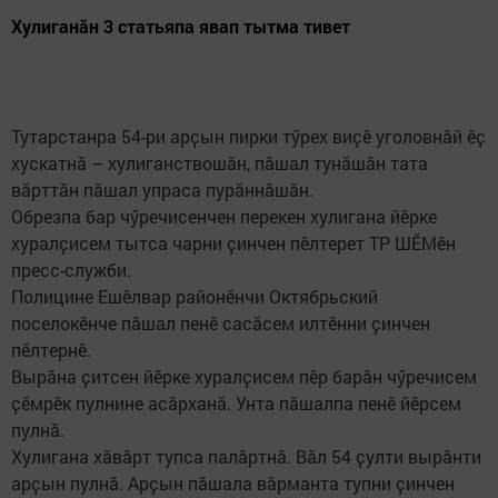
Хулиганӑн 3 статьяпа явап тытма тивет
Тутарстанра 54-ри арҫын пирки тӳрех виҫӗ уголовнӑй ӗҫ
хускатнӑ – хулиганствошӑн, пӑшал тунӑшӑн тата
вӑрттӑн пӑшал упраса пурӑннӑшӑн.
Обрезпа бар чӳречисенчен перекен хулигана йӗрке
хуралҫисем тытса чарни ҫинчен пӗлтерет ТР ШӖМӗн
пресс-служби.
Полицине Ешӗлвар районӗнчи Октябрьский
поселокӗнче пӑшал пенӗ сасӑсем илтӗнни ҫинчен
пӗлтернӗ.
Вырӑна ҫитсен йӗрке хуралҫисем пӗр барӑн чӳречисем
ҫӗмрӗк пулнине асӑрханӑ. Унта пӑшалпа пенӗ йӗрсем
пулнӑ.
Хулигана хӑвӑрт тупса палӑртнӑ. Вӑл 54 ҫулти вырӑнти
арҫын пулнӑ. Арҫын пӑшала вӑрманта тупни ҫинчен