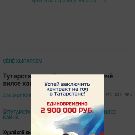
Перейти на страницу новости
ÇӖНӖ ХЫПАРСЕМ
Тутарстан тата Хусан митрополичӗ
вилсе кайнӑ
20 November 2020 -
Альберт Кольцов,
1670
0
2
11:00
Хурлӑхлӑ хыпар