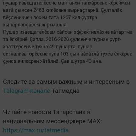
пушар извещателӗсене малтанхи тапхӑрсене кӗреймен
ватӑ ҫынсен 2463 килӗсене вырнаҫтарнӑ. Ҫулталӑк
вӗҫлениччен вӗсем тата 1267 кил-ҫуртра
хыпарлавҫӑсем лартмалла.
Пушар извещателӗсем хӑйсен эффективлӑхне кӑтартма
та ӗлкӗрнӗ. Ҫапла, 2016-2020 ҫулсенче пурнан ҫурт-
хваттерсенче тухнӑ 49 пушарта, пушар
сигнализаторӗсене пула 103 ҫын вӑхӑтлӑ тухса ӗлкӗрсе
ҫунса вилесрен хӑтӑлнӑ. Ҫав шутра 43 ача.
Следите за самым важным и интересным в
Telegram-канале
Татмедиа
Читайте новости Татарстана в
национальном мессенджере MАХ:
https://max.ru/tatmedia