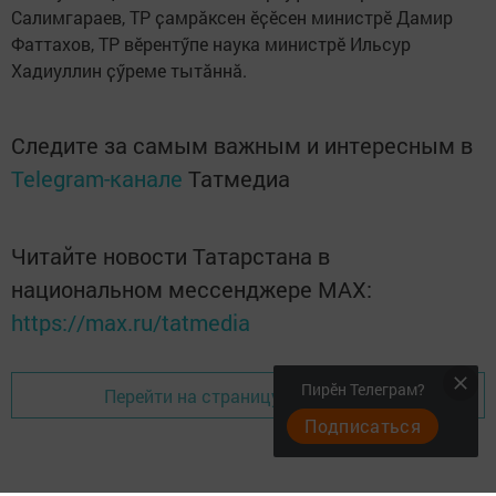
Салимгараев, ТР ҫамрӑксен ӗҫӗсен министрӗ Дамир
Фаттахов, ТР вӗрентӳпе наука министрӗ Ильсур
Хадиуллин ҫӳреме тытӑннӑ.
Следите за самым важным и интересным в
Telegram-канале
Татмедиа
Читайте новости Татарстана в
национальном мессенджере MАХ:
https://max.ru/tatmedia
Пирӗн Телеграм?
Перейти на страницу новости
Подписаться