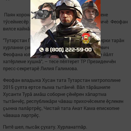
Паян коронавирус инфекцийӗн йывӑрлӑхӗсене
тӳсеймесӗр Хусан тата Тутарстан митрополичӗ Феофан
вилсе кайнӑ.
"Тутарстан Президенчӗ митрополит вилни пирки тарӑн
хурланни ҫинчен пӗлтерет. Рустам Нургалиевич
Феофана юлашки ҫула тивӗҫлӗн ӑсатас тесе йӑлт
хатӗрлеме хушнӑ", – тесе пӗлтерет ТР Президенчӗн
пресс-секретарӗ Лилия Галимова.
Феофан владыка Хусан тата Тутарстан митрополине
2015 ҫулта ертсе пыма тытӑнчӗ. Вӑл тӑрӑшнипе
Хусанти Турӑ амӑш соборне ҫӗнӗрен хӑпартма
тытӑнчӗҫ, республикӑри чӑваш прихочӗсемпе ӗҫлекен
ҫынна палӑртрӗҫ, Чистай тата Анат Кама епископне
чӑваша лартрӗҫ.
Питӗ шел, пысӑк ҫухату. Хурланатпӑр.