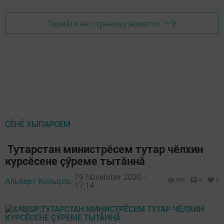
Перейти на страницу новости
ÇӖНӖ ХЫПАРСЕМ
Тутарстан министрӗсем тутар чӗлхин
курсӗсене ҫӳреме тытӑннӑ
19 November 2020 -
Альберт Кольцов,
834
0
0
17:14