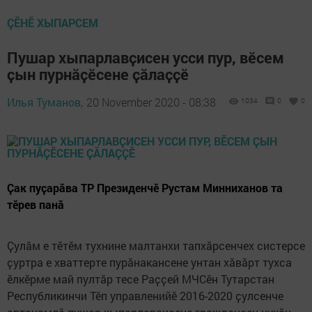
ÇӖНӖ ХЫПАРСЕМ
Пушар хыпарлавҫисен усси пур, вӗсем
ҫын пурнӑҫӗсене ҫӑлаҫҫӗ
Илья Туманов,
20 November 2020 - 08:38
1034
0
0
Ҫак пуҫарӑва ТР Президенчӗ Рустам Минниханов та
тӗрев панӑ
Ҫулӑм е тӗтӗм тухнине малтанхи тапхӑрсенчех систерсе
ҫуртра е хваттерте пурӑнакансене унтан хӑвӑрт тухса
ӗлкӗрме май пултӑр тесе Раҫҫей МЧСӗн Тутарстан
Республикинчи Тӗп управленийӗ 2016-2020 ҫулсенче