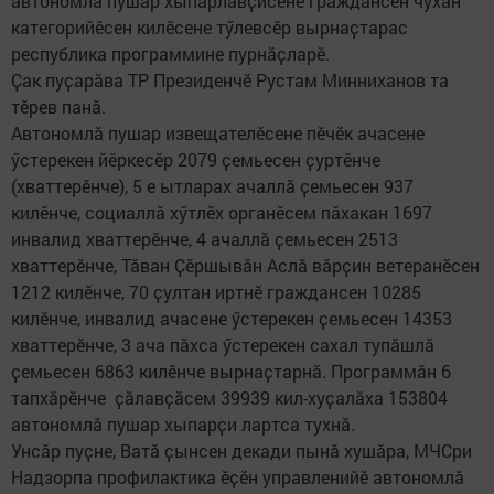
автономлӑ пушар хыпарлавҫисене граждансен чухӑн
категорийӗсен килӗсене тӳлевсӗр вырнаҫтарас
республика программине пурнӑҫларӗ.
Ҫак пуҫарӑва ТР Президенчӗ Рустам Минниханов та
тӗрев панӑ.
Автономлӑ пушар извещателӗсене пӗчӗк ачасене
ӳстерекен йӗркесӗр 2079 ҫемьесен ҫуртӗнче
(хваттерӗнче), 5 е ытларах ачаллӑ ҫемьесен 937
килӗнче, социаллӑ хӳтлӗх органӗсем пӑхакан 1697
инвалид хваттерӗнче, 4 ачаллӑ ҫемьесен 2513
хваттерӗнче, Тӑван Ҫӗршывӑн Аслӑ вӑрҫин ветеранӗсен
1212 килӗнче, 70 ҫултан иртнӗ граждансен 10285
килӗнче, инвалид ачасене ӳстерекен ҫемьесен 14353
хваттерӗнче, 3 ача пӑхса ӳстерекен сахал тупӑшлӑ
ҫемьесен 6863 килӗнче вырнаҫтарнӑ. Программӑн 6
тапхӑрӗнче ҫӑлавҫӑсем 39939 кил-хуҫалӑха 153804
автономлӑ пушар хыпарҫи лартса тухнӑ.
Унсӑр пуҫне, Ватӑ ҫынсен декади пынӑ хушӑра, МЧСри
Надзорпа профилактика ӗҫӗн управленийӗ автономлӑ