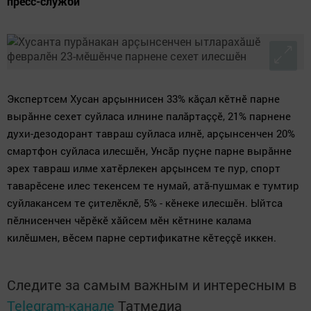
пресс-служби
Экспертсем Хусан арçыннисен 33% кăçал кӗтнӗ парне
вырăнне сехет суйласа илнине палăртаççӗ,
21% парнене
духи-дезодорант тавраш суйласа илнӗ, арçынсенчен 20%
смартфон суйласа илесшӗн, Унсăр пуçне парне вырăнне
эрех тавраш илме хатӗрлекен арçынсем те пур, спорт
таварӗсене илес текенсем те нумай, атă-пушмак е тумтир
суйлакансем те çителӗклӗ, 5% - кӗнеке илесшӗн. Ыйтса
пӗлнисенчен чӗрӗкӗ хăйсем мӗн кӗтнине калама
килӗшмен, вӗсем парне сертификатне кӗтеççӗ иккен.
Следите за самым важным и интересным в
Telegram-канале
Татмедиа