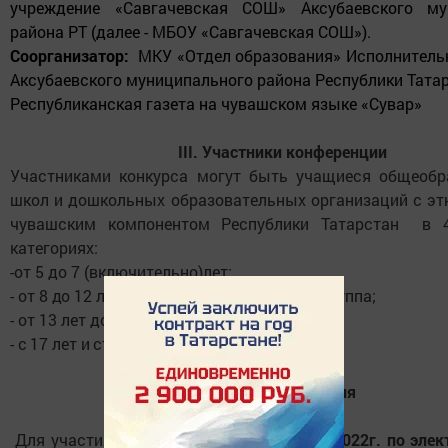
учреждение «
Савгачевская СОШ» Аксубаевского му
района РТ (далее - МБОУ «Савгачевская СОШ»).
Соорганизатор:
МКУ «Отдел образования» Исполнитель
Аксубаевского муниципального района Республики Тата
Республиканская газета на чувашском языке «Сувар»
III. Участники конференции
Участниками конкурса могут быть учащиеся общеобр
школ и дошкольных образовательных организаций с э
чувашским компонентом Республики Татарстан в 
категориях:
-от 5 до 7 (включительно)лет;
- от 8 до 12 лет (включительно) младшая группа;
- от 13 лет до 16 лет (средняя) группа;
- с
17 лет и старше (старшая) группа.
IV. Условия участия
Для участия в нем необходимо
до 25.02.2022г. по эле