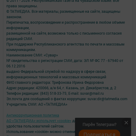
© 2011 - 2026. Республиканская газета на чувашском языке. Все
права защищены.
© ТАТМЕДИА. Все материалы, размещенные на сайте, защищены
законом.
Перепечатка, воспроизведение и распространение в любом объеме
информации,
размещенной на сайте, возможна только с письменного согласия
редакций СМИ.
При поддержке Республиканского агентства по печати и массовым
коммуникациям.
Наименование СМИ: «Сувар»
№ свидетельства о регистрации СМИ, дата: ЭЛ № ФС 77 - 67940 от
06.12.2016
выдано Федеральной службой по надзору в сфере связи,
информационных технологий и массовых коммуникаций
ФИО главного редактора: Трифонова Ирина Федоровна
Адрес редакции: 420066, а/я 64, г. Казань, ул. Декабристов, д. 2
Телефон редакции: (843) 518-33-75; E-mail: suvar@mail.ru
Эл.почта для сообщений о фактах коррупции: suvar.dir@tatmedia.com
Учредитель СМИ: АО «ТАТМЕДИА»
Антикоррупционная политика
АО «ТАТМЕДИА» использует «cookie»
для персонализации сервисов и
Пирӗн Телеграм?
удобства пользователей сайтом.
Использование «cookie» можно отменить в настройках браузера.
Подписаться