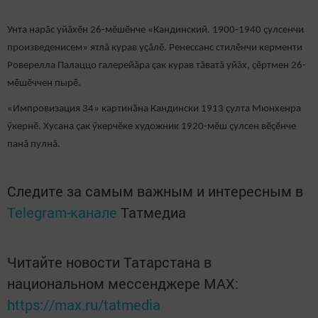
Унта нарăс уйăхӗн 26-мӗшӗнче «Кандинский. 1900-1940 çулсенчи
произведенисем» ятлă курав уçăлӗ. Ренессанс стилӗнчи керменти
Роверелла Палаццо галерейăра çак курав тăватă уйăх, çӗртмен 26-
мӗшӗччен пырӗ.
«Импровизация 34» картинăна Кандински 1913 çулта Мюнхенра
ӳкернӗ. Хусана çак ӳкерчӗке художник 1920-мӗш çулсен вӗçӗнче
панă пулнă.
Следите за самым важным и интересным в
Telegram-канале
Татмедиа
Читайте новости Татарстана в
национальном мессенджере MАХ:
https://max.ru/tatmedia