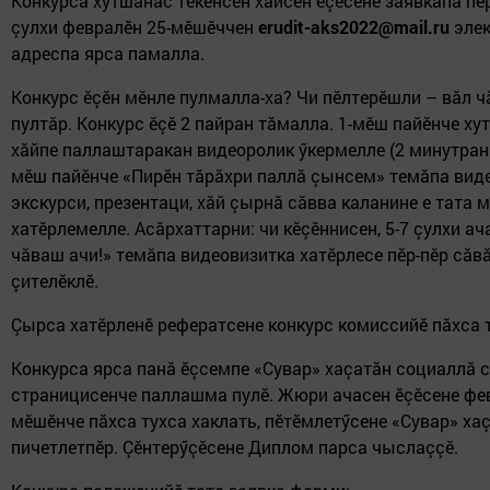
Конкурса хутшăнас текенсен хăйсен ӗçӗсене заявкăпа пӗ
çулхи февралӗн 25-мӗшӗччен
erudit-aks2022@mail.ru
элек
адреспа ярса памалла.
Конкурс ӗçӗн мӗнле пулмалла-ха? Чи пӗлтерӗшли – вăл 
пултăр. Конкурс ӗçӗ 2 пайран тăмалла. 1-мӗш пайӗнче х
хăйпе паллаштаракан видеоролик ӳкермелле (2 минутран 
мӗш пайӗнче «Пирӗн тăрăхри паллă çынсем» темăпа виде
экскурси, презентаци, хăй çырнă сăвва каланине е тата м
хатӗрлемелле. Асăрхаттарни: чи кӗçӗннисен, 5-7 çулхи ач
чăваш ачи!» темăпа видеовизитка хатӗрлесе пӗр-пӗр сăвă
çителӗклӗ.
Çырса хатӗрленӗ рефератсене конкурс комиссийӗ пăхса 
Конкурса ярса панă ӗçсемпе «Сувар» хаçатăн социаллă 
страницисенче паллашма пулӗ. Жюри ачасен ӗçӗсене фев
мӗшӗнче пăхса тухса хаклать, пӗтӗмлетӳсене «Сувар» ха
пичетлетпӗр. Çӗнтерӳçӗсене Диплом парса чыслаççӗ.