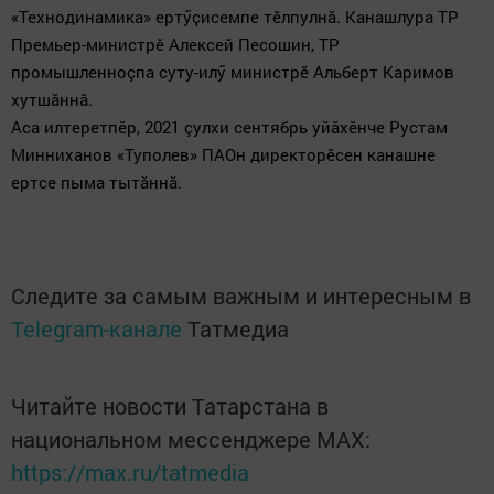
«Технодинамика»
ертӳçисемпе тӗлпулнă. Канашлура ТР
Премьер-министрӗ Алексей Песошин, ТР
промышленноçпа суту-илӳ министрӗ Альберт Каримов
хутшăннă.
Аса илтеретпӗр, 2021 çулхи сентябрь уйăхӗнче Рустам
Минниханов «Туполев» ПАОн директорӗсен канашне
ертсе пыма тытăннă.
Следите за самым важным и интересным в
Telegram-канале
Татмедиа
Читайте новости Татарстана в
национальном мессенджере MАХ:
https://max.ru/tatmedia