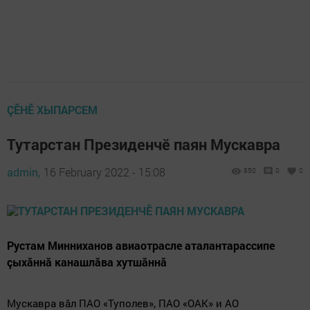
ÇӖНӖ ХЫПАРСЕМ
Тутарстан Президенчӗ паян Мускавра
admin,
16 February 2022 - 15:08
850
0
0
Рустам Минниханов авиаотрасле аталантарассипе
çыхăннă канашлăва хутшăннă
Мускавра вăл
ПАО «Туполев», ПАО «ОАК» и АО