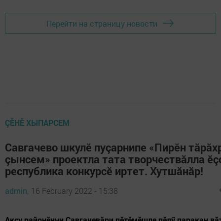
Перейти на страницу новости
ÇӖНӖ ХЫПАРСЕМ
Савгачево шкулӗ пуçарнипе «Пирӗн тăрăх
çынсем» проектла тата творчествăлла ӗç
республика конкурсӗ иртет. Хутшăнăр!
admin,
16 February 2022 - 15:38
Аксу районӗнчи Савгачевăри пӗтӗмӗшле пӗлӳ паракан в