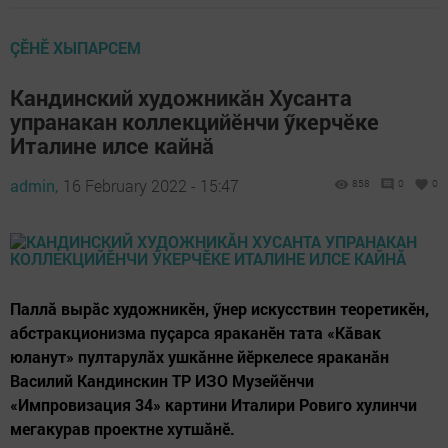
ÇӖНӖ ХЫПАРСЕМ
Кандинский художникăн Хусанта
упранакан коллекцийӗнчи ӳкерчӗке
Италине илсе кайнă
admin,
16 February 2022 - 15:47
858
0
0
Паллă вырăс художникӗн, ӳнер искусствин теоретикӗн,
абстракционизма пуçарса яраканӗн тата «Кăвак
юланут» пултарулăх ушкăнне йӗркелесе яраканăн
Василий Кандинскин ТР ИЗО Музейӗнчи
«Импровизация 34» картини Италири Ровиго хулинчи
мегакурав проектне хутшăнӗ.