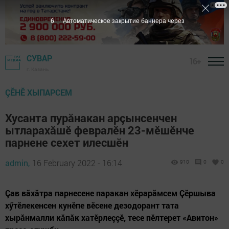
5
Автоматическое закрытие баннера через
СУВАР
16+
г. Казань
ÇӖНӖ ХЫПАРСЕМ
Хусанта пурăнакан арçынсенчен
ытларахăшӗ февралӗн 23-мӗшӗнче
парнене сехет илесшӗн
admin,
16 February 2022 - 16:14
910
0
0
Çав вăхăтра парнесене паракан хӗрарăмсем Çӗршыва
хӳтӗлекенсен кунӗпе вӗсене дезодорант тата
хырăнмалли кăпăк хатӗрлеççӗ, тесе пӗлтерет «Авитон»