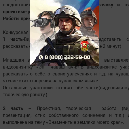
предоставить в оргкомитет Конкурса
заявку и т
проектные работы.
Работы принимаются на чувашском языке.
Конкурсная работа состоит из 2 частей:
1 часть
-Видеовизитка участника (представить с
рассказать о себе и т.д. Видеоролик не более 2 минут)
Младшая возрастная группа ( 5-7 лет) выставляе
видеовизитку «Эп –чăваш ачи!».В видеовизитке уча
рассказать о себе, о своих увлечениях и т.д. на чува
чтение стихотворения на чувашском языке.
Остальные участники готовят обе части(видеовизитк
творческую работу.)
2 часть
– Проектная, творческая работа (виде
презентация, стих собственного сочинения и т.д.)
выполнена на тему «Знаменитые земляки моего края».