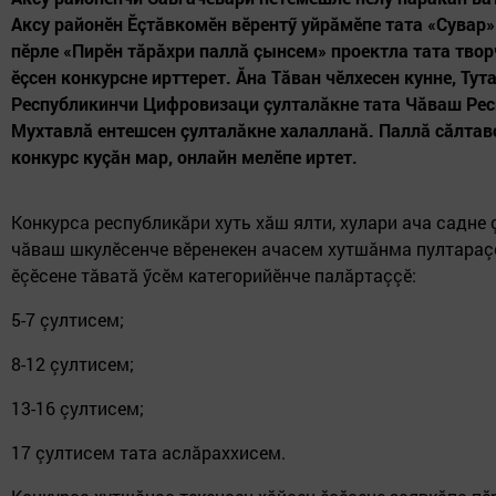
Аксу районӗн Ӗçтăвкомӗн вӗрентӳ уйрăмӗпе тата «Сувар»
пӗрле «Пирӗн тăрăхри паллă çынсем» проектла тата тво
ӗçсен конкурсне ирттерет. Ăна Тăван чӗлхесен кунне, Тут
Республикинчи Цифровизаци çулталăкне тата Чăваш Ре
Мухтавлă ентешсен çулталăкне халалланă. Паллă сăлтав
конкурс куçăн мар, онлайн мелӗпе иртет.
Конкурса республикăри хуть хăш ялти, хулари ача садне 
чăваш шкулӗсенче вӗренекен ачасем хутшăнма пултараç
ӗçӗсене тăватă ӳсӗм категорийӗнче палăртаççӗ:
5-7 çултисем;
8-12 çултисем;
13-16 çултисем;
17 çултисем тата аслăраххисем.