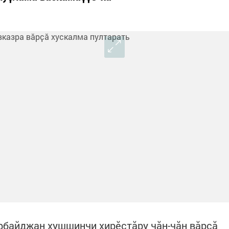
рбайджан хушшинчи хирӗҫтӑру чӑн-чӑн вӑрҫӑ