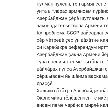
пулман пулсан, тен армянсене
унта ытларах армянсем пурӑнс
Азербайджан ҫӗрӗ шутланать. 
законодательствопа Армени те
Ку проблема СССР вӑйсӑрланса
ҫӗр чӗтревӗ ҫеҫ ун вӑхӑтне ка
ҫи Карабахра референдум ирт
Азербайджан ҫакна Армени йӗр
тупӑ сасси илтӗнме тытӑнать.
вӑйлӑрах пулса Азербайджан ҫ
ҫӗршывсем йышӑнма васкаман 
яраҫҫӗ.
Хальхи вӑхӑтра Азербайджанӑн
Экономика тӗлӗшӗнчен те икӗ 
енсем пеме чарӑнса мирлӗ кал