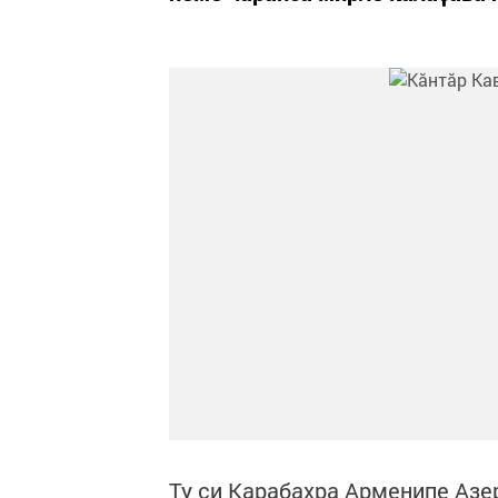
Ту ҫи Карабахра Арменипе Азе