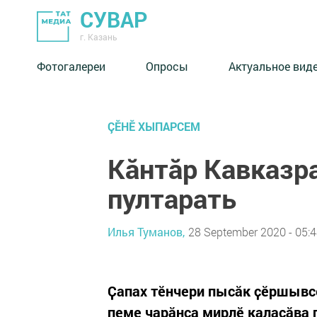
СУВАР
г. Казань
Фотогалереи
Опросы
Актуальное вид
ÇӖНӖ ХЫПАРСЕМ
Кӑнтӑр Кавказр
пултарать
Илья Туманов,
28 September 2020 - 05:
Ҫапах тӗнчери пысӑк ҫӗршывсе
пеме чарӑнса мирлӗ калаҫӑва 