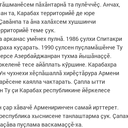
 тӑшманӗсем пӑхӑнтарнӑ та пулӗччӗҫ. Анчах,
ан та, Карабах территорийӗ де юре
Ҫавӑнпа та ӑна халӑхсем хушшинчи
рриторийӗ теме ҫук.
 арканас умӗнех пулнӑ. 1986 ҫулхи Спитакри
яраха куҫарать. 1990 ҫулсен пуҫламӑшӗнче Ту
терсе Азербайджанран тухма йышӑнаҫҫӗ.
келенӗ тесе айӑплать кӳршине. Карабахра
 Ун чухнехи хӗҫпӑшаллӑ хирӗҫтӑрура Армени
арӗсене каялла чактарать. Ҫапла ытти
Ту ҫи Карабах республикине йӗркелесе
 ҫар хӑвачӗ Армениринчен самай ирттерет.
республика хыснисене танлаштарма ҫук. Ҫапа
аҫӑва пуҫлама васкамаҫҫӗ-ха.