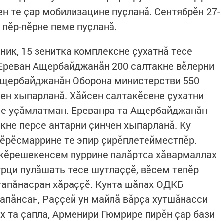
ен те ҫар мобилизацине пуҫланӑ. Сентябрӗн 27-
пӗр-пӗрне пеме пуҫланӑ.
тник, 15 зенитка комплексне ҫухатнӑ тесе
 Ереван Ащербайджанӑн 200 салтакне вӗлерни
 Ащербайджанӑн Оборона министерстви 550
чен хыпарланӑ. Хӑйсен салтакӗсене ҫухатни
е уҫӑмлатман. Ереванра та Ащербайджанӑн
кне персе антарни ҫинчен хыпарланӑ. Ку
 тӗрӗсмаррине те эпир ҫирӗплетейместпӗр.
 кӗрешекенсем пуррине палӑртса хӑвармаллах
рци пулӑшать тесе шутлаҫҫӗ, вӗсем тепӗр
тапӑнасран хӑраҫҫӗ. Кунта шӑпах ОДКБ
тапӑнсан, Раҫҫей ун майлӑ вӑрҫа хутшӑнасси
ах та ҫапла, Арменири Гюмрире пирӗн ҫар бази