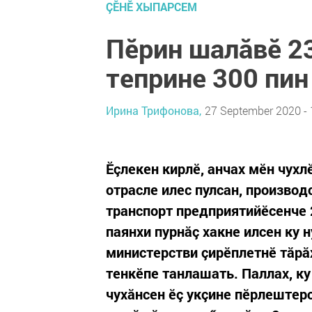
ÇӖНӖ ХЫПАРСЕМ
Пӗрин шалăвӗ 23
теприне 300 пин
Ирина Трифонова,
27 September 2020 - 
Ӗçлекен кирлӗ, анчах мӗн чухл
отрасле илес пулсан, производс
транспорт предприятийӗсенче 
паянхи пурнăç хакне илсен ку 
министерстви çирӗплетнӗ тăрăх
тенкӗпе танлашать. Паллах, ку
чухăнсен ӗç укçине пӗрлештер