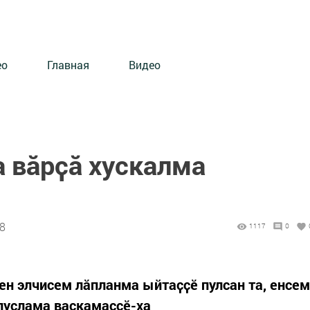
ео
Главная
Видео
а вӑрҫӑ хускалма
48
1117
0
н элчисем лӑпланма ыйтаҫҫӗ пулсан та, енсем
пуҫлама васкамаҫҫӗ-ха