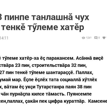
 пинпе танлашнă чух
 тенкӗ тӳлеме хатӗр
14:11
1241
0
ӗ тӳлеме хатӗр-ха ӗç паракансем. Асăннă виçӗ
твăра 23 пин, строительствăра 32 пин,
27 пин тенкӗ тӳлеме шантараççӗ. Паллах,
нумай мар. Ӗçпе ӗçлӗх тата социаллă хӳтлӗх
, вăтам ӗç укçи Тутарстанра паян 38 пин
 чăн пурнăçпа килсе тăмасть. Пуянсемпе
сен,паллах, çакăн пек цифра куратпăр. Камсен