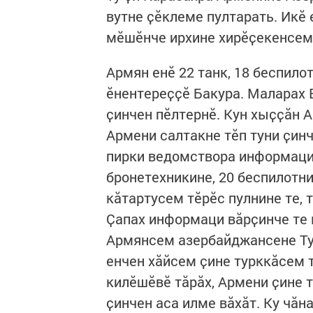
вутне ҫӗклеме пултарать. Икӗ 
мӗшӗнче ирхине хирӗҫекенсем 
Армян енӗ 22 танк, 18 беспило
ӗнентереҫҫӗ Бакура. Маларах
ҫинчен пӗлтернӗ. Кун хыҫҫӑн
Армени салтакне тӗп туни ҫин
пирки ведомствора информаци
бронетехникине, 20 беспилотни
кӑтартусем тӗрӗс пулнине те,
Ҫапах информаци вӑрҫинче те
Армянсем азербайджансене Ту
енчен хӑйсем ҫине турккӑсем 
килӗшӗвӗ тӑрӑх, Армени ҫине 
ҫинчен аса илме вӑхӑт. Ку чӑн