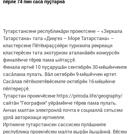
пӗрле 74 пин сасӑ пуҫтарнӑ
Тутарстансене республикӑри проектсене – «Зеркала
Татарстана» тата «Диңгез – Море Татарстана» –
кластерсене Пӗтӗмраҫҫейри туризмпа рекреаци
кластерӗсен тата экотуризм аталанӑвӗн конкурсӗн
финалӗнче тӗрев пама ыйтаҫҫӗ.
Финала иртнӗ 10 пуҫарушӑн сентябрӗн 30-мӗшӗнченпе
сасӑлама пулать. Вӑл октябрӗн 9-мӗшӗччен иртет.
Сасӑлав пӗтӗмлетӗвӗсемпе октябрӗн 16-мӗшӗнче
пӗлтереҫҫӗ.
Тутарстан проекчӗсене https://priroda.life/geography/
сайтӑн "География" уйрӑмӗнче тӗрев пама пулать.
Анчах малтан электронлӑ почта е социаллӑ сетьсем
урлӑ авторизаци иртмелле.
Иртнинче тутарстансен сассисем пулӑшнипе
республика проекчӗсем малти вырӑн йышӑннӑ. Вӗсем