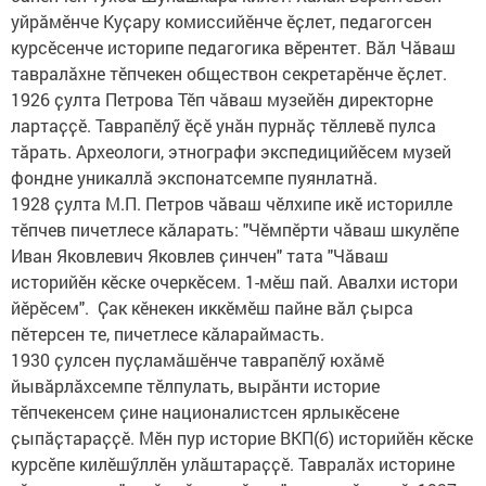
уйрӑмӗнче Куҫару комиссийӗнче ӗҫлет, педагогсен
курсӗсенче историпе педагогика вӗрентет. Вӑл Чӑваш
тавралӑхне тӗпчекен обществон секретарӗнче ӗҫлет.
1926 ҫулта Петрова Тӗп чӑваш музейӗн директорне
лартаҫҫӗ. Таврапӗлӳ ӗҫӗ унӑн пурнӑҫ тӗллевӗ пулса
тӑрать. Археологи, этнографи экспедицийӗсем музей
фондне уникаллӑ экспонатсемпе пуянлатнӑ.
1928 ҫулта М.П. Петров чӑваш чӗлхипе икӗ историлле
тӗпчев пичетлесе кӑларать: "Чӗмпӗрти чӑваш шкулӗпе
Иван Яковлевич Яковлев ҫинчен" тата "Чӑваш
историйӗн кӗске очеркӗсем. 1-мӗш пай. Авалхи истори
йӗрӗсем". Ҫак кӗнекен иккӗмӗш пайне вӑл ҫырса
пӗтерсен те, пичетлесе кӑлараймасть.
1930 ҫулсен пуҫламӑшӗнче таврапӗлӳ юхӑмӗ
йывӑрлӑхсемпе тӗлпулать, вырӑнти историе
тӗпчекенсем ҫине националистсен ярлыкӗсене
ҫыпӑҫтараҫҫӗ. Мӗн пур историе ВКП(б) историйӗн кӗске
курсӗпе килӗшӳллӗн улӑштараҫҫӗ. Тавралӑх историне