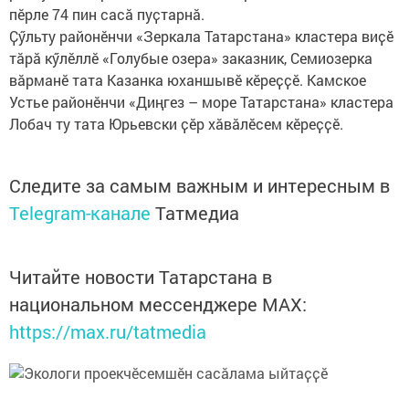
пӗрле 74 пин сасӑ пуҫтарнӑ.
Ҫӳльту районӗнчи «Зеркала Татарстана» кластера виҫӗ
тӑрӑ кӳлӗллӗ «Голубые озера» заказник, Семиозерка
вӑрманӗ тата Казанка юханшывӗ кӗреҫҫӗ. Камское
Устье районӗнчи «Диңгез – море Татарстана» кластера
Лобач ту тата Юрьевски ҫӗр хӑвӑлӗсем кӗреҫҫӗ.
Следите за самым важным и интересным в
Telegram-канале
Татмедиа
Читайте новости Татарстана в
национальном мессенджере MАХ:
https://max.ru/tatmedia