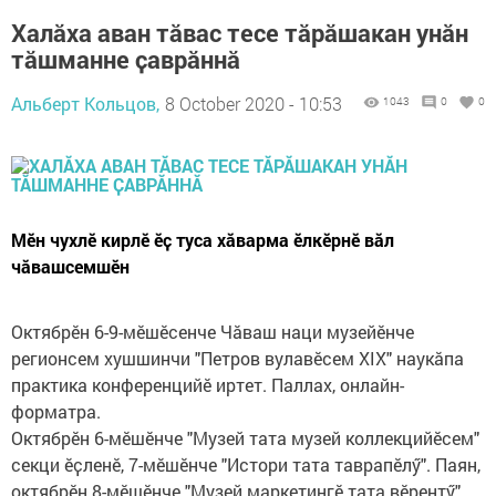
Халӑха аван тӑвас тесе тӑрӑшакан унӑн
тӑшманне ҫаврӑннӑ
Альберт Кольцов,
8 October 2020 - 10:53
1043
0
0
Мӗн чухлӗ кирлӗ ӗҫ туса хӑварма ӗлкӗрнӗ вӑл
чӑвашсемшӗн
Октябрӗн 6-9-мӗшӗсенче Чӑваш наци музейӗнче
регионсем хушшинчи "Петров вулавӗсем XIX" наукӑпа
практика конференцийӗ иртет. Паллах, онлайн-
форматра.
Октябрӗн 6-мӗшӗнче "Музей тата музей коллекцийӗсем"
секци ӗҫленӗ, 7-мӗшӗнче "Истори тата таврапӗлӳ". Паян,
октябрӗн 8-мӗшӗнче "Музей маркетингӗ тата вӗрентӳ"