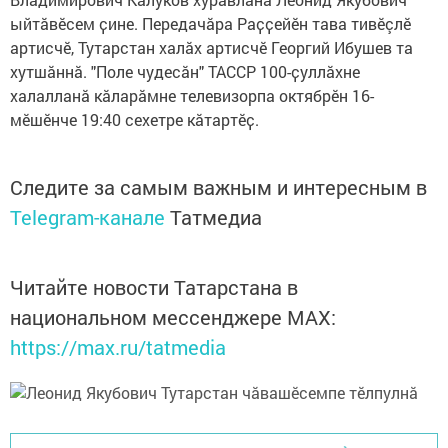
ыйтӑвӗсем ҫине. Передачӑра Раҫҫейӗн тава тивӗçлӗ
артисчӗ, Тутарстан халӑх артисчӗ Георгий Ибушев та
хутшӑннӑ. "Поле чудесӑн" ТАССР 100-ҫуллӑхне
халалланӑ кӑларӑмне телевизорпа октябрӗн 16-
мӗшӗнче 19:40 сехетре кӑтартӗҫ.
Следите за самым важным и интересным в
Telegram-канале
Татмедиа
Читайте новости Татарстана в
национальном мессенджере MАХ:
https://max.ru/tatmedia