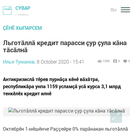
СУВАР
16+
г. Казань
ÇӖНӖ ХЫПАРСЕМ
Льготӑллӑ кредит парасси ҫур ҫула кӑна
тӑсӑлнӑ
Илья Туманов,
8 October 2020 - 15:41
1050
0
0
Антикризислӑ тӗрев пурнӑҫа кӗнӗ вӑхӑтра,
республикӑра унпа 1159 усламҫӑ усӑ курса 3,1 млрд
тенкӗлӗх кредит илнӗ
Октябрӗн 1-мӗшӗнче Раҫҫейре 0% парӑнакан льготӑллӑ