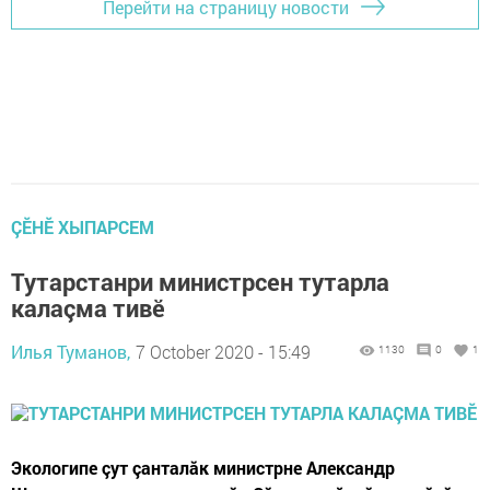
Перейти на страницу новости
ÇӖНӖ ХЫПАРСЕМ
Тутарстанри министрсен тутарла
калаçма тивӗ
Илья Туманов,
7 October 2020 - 15:49
1130
0
1
Экологипе çут çанталăк министрне Александр