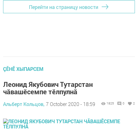
Перейти на страницу новости
ÇӖНӖ ХЫПАРСЕМ
Леонид Якубович Тутарстан
чӑвашӗсемпе тӗлпулнӑ
Альберт Кольцов,
7 October 2020 - 18:59
1825
0
2