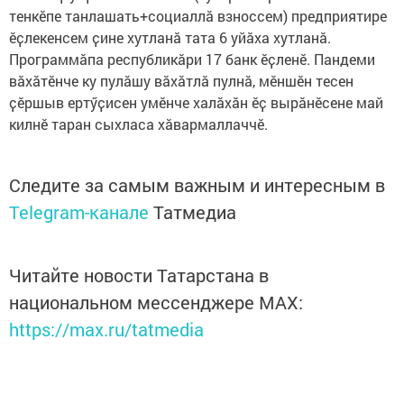
тенкӗпе танлашать+социаллӑ взноссем) предприятире
ӗҫлекенсем ҫине хутланӑ тата 6 уйӑха хутланӑ.
Программӑпа республикӑри 17 банк ӗҫленӗ. Пандеми
вӑхӑтӗнче ку пулӑшу вӑхӑтлӑ пулнӑ, мӗншӗн тесен
ҫӗршыв ертӳҫисен умӗнче халӑхӑн ӗҫ вырӑнӗсене май
килнӗ таран сыхласа хӑвармаллаччӗ.
Следите за самым важным и интересным в
Telegram-канале
Татмедиа
Читайте новости Татарстана в
национальном мессенджере MАХ:
https://max.ru/tatmedia