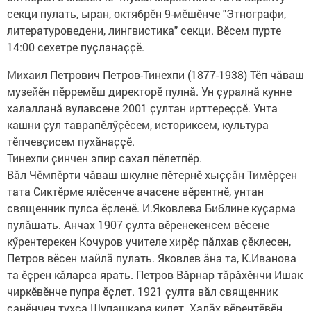
секци пулать, ыран, октябрӗн 9-мӗшӗнче "Этнографи,
литературоведени, лингвистика" секци. Вӗсем пурте
14:00 сехетре пуҫланаҫҫӗ.
Михаил Петрович Петров-Тинехпи (1877-1938) Тӗп чӑваш
музейӗн пӗрремӗш директорӗ пулнӑ. Ун ҫуралнӑ кунне
халалланӑ вулавсене 2001 ҫултан ирттереҫҫӗ. Унта
кашни ҫул таврапӗлӳҫӗсем, историксем, культура
тӗпчевҫисем пухӑнаҫҫӗ.
Тинехпи ҫинчен эпир сахал пӗлетпӗр.
Вӑл Чӗмпӗрти чӑваш шкулне пӗтернӗ хыҫҫӑн Тимӗрҫен
тата Сиктӗрме ялӗсенче ачасене вӗрентнӗ, унтан
священник пулса ӗҫленӗ. И.Яковлева Библине куҫарма
пулӑшать. Анчах 1907 ҫулта вӗренекенсем вӗсене
кӳрентерекен Кочуров учителе хирӗҫ пӑлхав ҫӗклесен,
Петров вӗсен майлӑ пулать. Яковлев ӑна та, К.Иванова
та ӗҫрен кӑларса ярать. Петров Вӑрнар тӑрӑхӗнчи Ишак
чиркӗвӗнче пупра ӗҫлет. 1921 ҫулта вӑл священник
санӗнчен тухса Шупашкара килет. Халӑх вӗрентӗвӗн