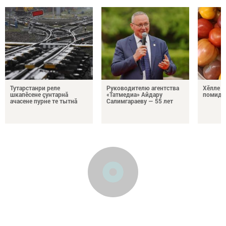
Тутарстанри реле
Руководителю агентства
Хӗлле в
шкапӗсене çунтарнă
«Татмедиа» Айдару
помидо
ачасене пурне те тытнă
Салимгараеву — 55 лет