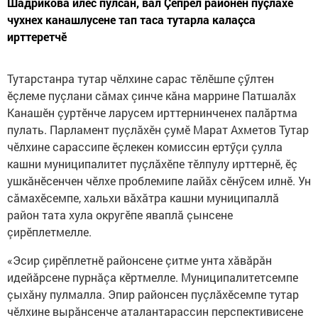
Шадрикова илес пулсан, вăл Çӗпрел районӗн пуçлăхӗ
чухнех канашлусене тап таса тутарла калаçса
ирттеретчӗ
Тутарстанра тутар ч
ӗлхине сарас тӗлӗшпе çӳлтен
ӗçлеме пуçлани сăмах çинче кăна маррине Патшалăх
Канашӗн çуртӗнче ларусем ирттернинченех палăртма
пулать. Парламент пуçлăхӗн çумӗ Марат Ахметов Тутар
чӗлхине сарассипе ӗçлекен комиссин ертӳçи çулла
кашни муниципалитет пуçлăхӗпе тӗлпулу ирттернӗ, ӗç
ушкăнӗсенчен чӗлхе проблемипе лайăх сӗнӳсем илнӗ. Ун
сăмахӗсемпе, хальхи вăхăтра кашни муниципаллă
район тата хула округӗпе яваплă çынсене
çирӗплетмелле.
«Эсир çирӗплетнӗ районсене çитме унта хăвăрăн
идейăрсене пурнăçа кӗртмелле. Муниципалитетсемпе
çыхăну пулмалла. Эпир районсен пуçлăхӗсемпе тутар
чӗлхине вырăнсенче аталантарассин перспективисене