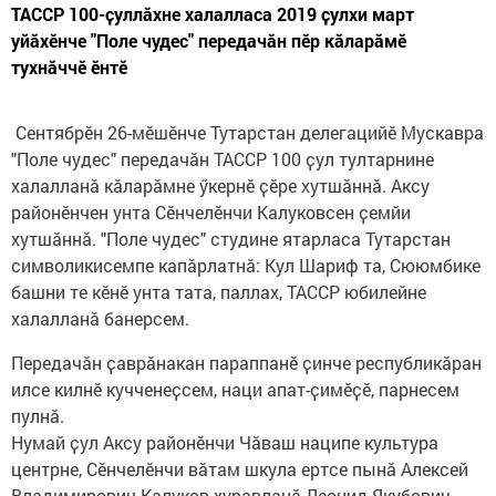
ТАССР 100-ҫуллӑхне халалласа 2019 ҫулхи март
уйӑхӗнче "Поле чудес" передачӑн пӗр кӑларӑмӗ
тухнӑччӗ ӗнтӗ
Сентябрӗн 26-мӗшӗнче Тутарстан делегацийӗ Мускавра
"Поле чудес" передачӑн ТАССР 100 ҫул тултарнине
халалланӑ кӑларӑмне ӳкернӗ ҫӗре хутшӑннӑ. Аксу
районӗнчен унта Сӗнчелӗнчи Калуковсен ҫемйи
хутшӑннӑ. "Поле чудес" студине ятарласа Тутарстан
символикисемпе капӑрлатнӑ: Кул Шариф та, Сююмбике
башни те кӗнӗ унта тата, паллах, ТАССР юбилейне
халалланӑ банерсем.
Передачӑн ҫаврӑнакан параппанӗ ҫинче республикӑран
илсе килнӗ кучченеҫсем, наци апат-ҫимӗҫӗ, парнесем
пулнӑ.
Нумай ҫул Аксу районӗнчи Чӑваш наципе культура
центрне, Сӗнчелӗнчи вӑтам шкула ертсе пынӑ Алексей
Владимирович Калуков хуравланӑ Леонид Якубович