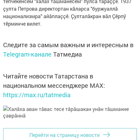
тӗпчекенсем "халӑх тӑшманӗсем" пулса тӑраҫҫӗ. 1937
ҫулта Петрова директортан кӑларса "буржуаллӑ
национализмра" айӑплаҫҫӗ. Ҫулталӑкран вӑл Ҫӗрпӳ
тӗрминче вилет.
Следите за самым важным и интересным в
Telegram-канале
Татмедиа
Читайте новости Татарстана в
национальном мессенджере MАХ:
https://max.ru/tatmedia
Перейти на страницу новости