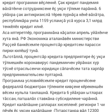
кредит программи вӗҫленнӗ. Ҫак кредит пандемия
вӑхӑтӗнче сотрудниксене ӗҫ укҫи тӳлеме парӑннӑ. 6
уйӑхра ҫак антикризислӑ тӗрев пурнӑҫа кӗнӗ вӑхӑтра,
республикӑра унпа 1159 усламҫӑ усӑ курса 3,1 млрд
тенкӗлӗх кредит илнӗ.
Аса илтеретпӗр, программӑна кӑҫалхи апрель уйӑхӗнче
хута янӑ. РФ Экономика аталанӑвӗн министерстви
Раҫҫей банкӗсемпе процентсӑр кредитсем парасси
пирки килӗшӳ тунӑ.
Льготӑллӑ, процентсӑр кредита предприятире ӗҫ укҫи
тӳлмешкӗн коронавирус пандеминчен уйрӑмах хур
тӳснӗ отрасльсенчи юридици сӑпачӗсем тата харпӑр
предпринимательсем пултарнӑ.
Программа условийӗсемпе кредит проценчӗсене
федераллӑ бюджетран тӳленипе кивҫене кӗрекеншӗн
вӗсем нульпа танлашнӑ. Кредита 6 уйӑхран ытларах
тӑссан, патшалӑх ставкӑна субсидилеме чарӑннӑ.
Кредит калӑпӑшне ҫапларах хисепленӗ: регионри 1 чи
пӗчӗк ӗҫ укҫин калӑпӑшне (Тутарстанра вӑл 12300