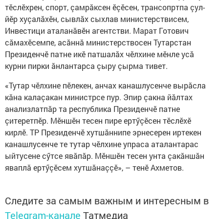
тӗслӗхрен, спорт, çамрăксен ӗçӗсен, трансопртпа çул-
йӗр хуçалăхӗн, сывлăх сыхлав министерствисем,
Инвестици аталанăвӗн агентстви. Марат Готович
сăмахӗсемпе, асăннă министерствосен Тутарстан
Президенчӗ патне икӗ патшалăх чӗлхине мӗнле усă
курни пирки ăнлантарса çыру çырма тивет.
«Тутар чӗлхине пӗлекен, анчах канашлусенче вырăсла
кăна калаçакан министрсе пур. Эпир çакна йăлтах
анализлатпăр та республика Президенчӗ патне
çитеретпӗр. Мӗншӗн тесен пире ертӳçӗсен тӗслӗхӗ
кирлӗ. ТР Президенчӗ хутшăннипе эрнесерен иртекен
канашлусенче те тутар чӗлхине упраса аталантарас
ыйтусене сӳтсе явăпăр. Мӗншӗн тесен унта çакăншăн
яваплă ертӳçӗсем хутшăнаççӗ», – тенӗ Ахметов.
Следите за самым важным и интересным в
Telegram-канале
Татмедиа