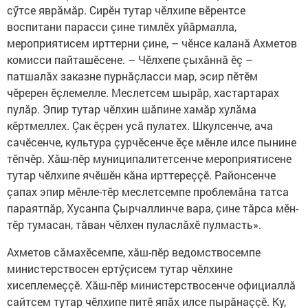
сӳтсе яврăмăр. Сирӗн тутар чӗлхипе вӗрентсе
воспитани парасси çине тимлӗх уйăрмалла,
мероприятисем ирттерни çине, – чӗнсе каланă Ахметов
комисси пайташӗсене. – Чӗлхепе çыхăннă ӗç –
патшалăх заказне пурнăçласси мар, эсир пӗтӗм
чӗререн ӗçлемелле. Меслетсем шырăр, хастартарах
пулăр. Эпир тутар чӗлхин шăпине хамăр хулăма
кӗртмеллех. Çак ӗçрен усă пулатех. Шкулсенче, ача
сачӗсенче, культура çурчӗсенче ӗçе мӗнле илсе пынине
тӗпчӗр. Хăш-пӗр муниципалитетсенче мероприятисене
тутар чӗлхипе ячӗшӗн кăна ирттереççӗ. Районсенче
çапах эпир мӗнле-тӗр меслетсемпе проблемăна татса
параятпăр, Хусанпа Çырчаллинче вара, çине тăрса мӗн-
тӗр тумасан, тăван чӗлхен пуласлăхӗ пулмасть».
Ахметов сăмах
ӗсемпе, хăш-пӗр ведомствосемпе
министерствосен ертӳçисем тутар чӗлхине
хисеплемеççӗ. Хăш-пӗр министерствосенче официаллă
сайтсем тутар чӗлхипе питӗ япăх илсе пырăнаççӗ. Ку,