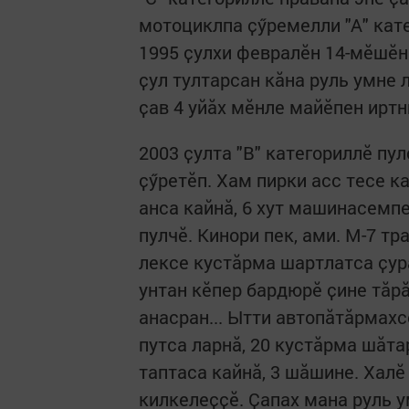
мотоциклпа ҫӳремелли "А" кат
1995 ҫулхи февралӗн 14-мӗшӗнч
ҫул тултарсан кӑна руль умне 
ҫав 4 уйӑх мӗнле майӗпен иртн
2003 ҫулта "В" категориллӗ пу
ҫӳретӗп. Хам пирки асс тесе к
анса кайнӑ, 6 хут машинасемпе
пулчӗ. Кинори пек, ами. М-7 т
лексе кустӑрма шартлатса ҫур
унтан кӗпер бардюрӗ ҫине тӑрӑ
анасран... Ытти автопӑтӑрмахс
путса ларнӑ, 20 кустӑрма шӑта
таптаса кайнӑ, 3 шӑшине. Хал
килкелеҫҫӗ. Ҫапах мана руль 