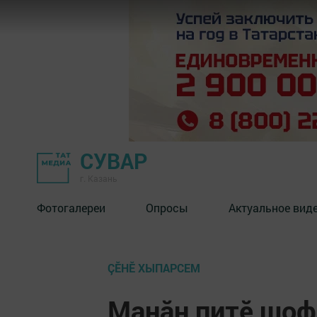
СУВАР
г. Казань
Фотогалереи
Опросы
Актуальное вид
ÇӖНӖ ХЫПАРСЕМ
Манӑн питӗ шоф