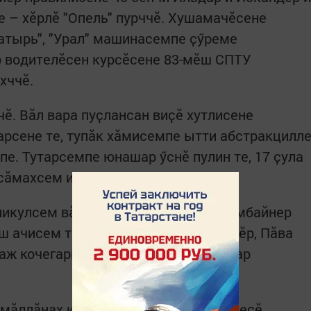
е – хӗрлӗ "Опель" пурччӗ. Хушамачӗсене
атырь", "Урал" машинасемпе ҫӳреме
ар водителӗсен курсӗсене 83-мӗш СПТУ
хччӗ.
ӗ. Вӑл вара пуҫлансан виҫӗ хутлисене
арсене те, тупӑк хӑмисемпе ытти абстракцилл
пе. Тутарсемпе юнашар ӳснӗ пулин те, 17 ҫула
 сӑмахсем илтмен.
икулсем вӑхӑтӗнче тракторист е комбайнер
ш ачисем техникӑна лайӑх пӗлеттӗмӗр, Пӑва
раж кочегаркине искра илме пӗрре мар
ӑмӑллӑнах илтӗм, ял путпулӗн кучченеҫӗ