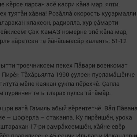
е кӗрсе ларсан эсӗ касри кӑна мар, ялти,
ех туятӑн хӑвна! Розӑллӑ скорость куҫармалли
кӑларакан клаксон, радиолла, хур ҫӑмарти
ейкисем! Ҫак КамАЗ номерне эпӗ кӑна мар,
рле вӑратсан та йӑнӑшмасӑр калаять: 51-12
 ытти троечниксем пекех Пӑвари военкомат
. Пирӗн Тӑхӑрьялта 1990 ҫулсен пуҫламӑшӗнче
ститута-мӗне каякан ҫукпа пӗрехчӗ. Ҫапла
 пуринчен те ытларах пулса тӑтӑмӑр.
шри ватӑ Гамиль абый вӗрентетчӗ. Вӑл Пӑван
ме – шоферла – стаканпа. Ку пирӗншӗн, урока
штаракан 17-ри ҫамрӑксемшӗн, хӑйне евӗр
-йӗр правилисене 45-сенчи Ильдар-и Искандер-и