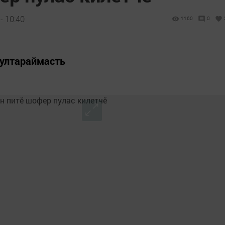
- 10:40
1160
0
пултараймасть