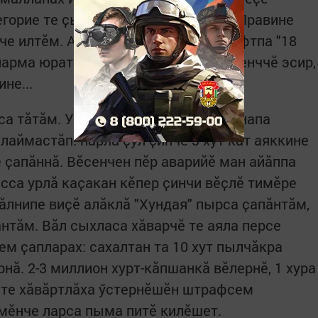
егорие те ҫыртарчӗ документ ҫине. Правине
е илтӗм. Анчах унта аяла вӗтӗ шрифтпа "18
ларма юрать" тесе ҫырса хунӑ. Пӗлсенччӗ эсир,
ине...
лса тӑтӑм. Унтанпа ӗнтӗ 4-мӗш машинапа
алаймастӑп: пӑрлӑ ҫул ҫинче 3 хут кат аяккине
 ҫапӑннӑ. Вӗсенчен пӗр аварийӗ ман айӑппа
расса урлӑ каҫакан кӗпер ҫинчи вӗҫлӗ тимӗре
ӑлнипе виҫӗ алӑклӑ "Хундая" пырса ҫапӑнтӑм,
нтӑм. Вӑл сыхласа хӑварчӗ те аяла персе
ем ҫапларах: сахалтан та 10 хут пылчӑкра
рнӑ. 2-3 миллион хурт-кӑпшанкӑ вӗлернӗ, 1 хура
ӗ те хӑвӑртлӑха ӳстернӗшӗн штрафсем
умӗнче ларса пыма питӗ килӗшет.