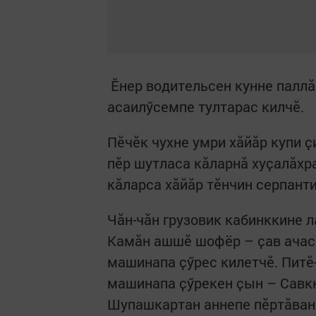
Ӗнер водительсен кунне паллӑ
асаилӳсемпе тултарас килчӗ.
Пӗчӗк чухне умри хӑйӑр купи 
пӗр шутласа кӑларнӑ хуҫалӑхра
кӑларса хӑйӑр тӗнчин серпант
Чӑн-чӑн грузовик кабинккине 
Камӑн ашшӗ шофёр – ҫав ачасе
машинапа ҫӳрес килетчӗ. Питӗ
машинапа ҫӳрекен ҫын – Савкк
Шупашкартан аннепе пӗртӑван