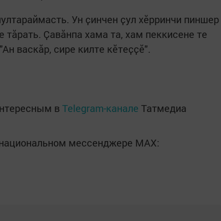
пултараймасть. Ун ҫинчен ҫул хӗрринчи пиншер
е тӑрать. Ҫавӑнпа хама та, хам пеккисене те
Ан васкӑр, сире килте кӗтеҫҫӗ".
интересным в
Telegram-канале
Татмедиа
в национальном мессенджере MАХ: