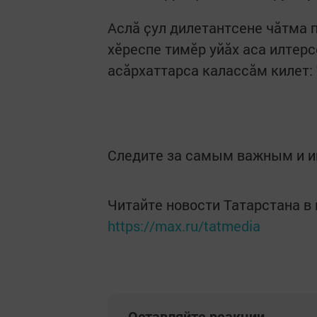
Аслӑ ҫул дилетантсене чӑтма 
хӗреспе тимӗр уйӑх аса илтерс
асӑрхаттарса калассӑм килет: "
Следите за самым важным и 
Читайте новости Татарстана 
https://max.ru/tatmedia
Оставляйте реакции