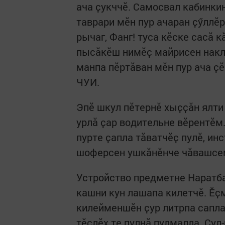
ача ҫукччӗ. Самосвал кабинкин
таврари мӗн пур ачаран ҫӳллӗр
рычаг, Фанг! туса кӗске сасӑ 
пысӑкӗш нимӗҫ майрисен накл
манпа пӗртӑван мӗн пур ача ҫӗ
ЧУИ.
Эпӗ шкул пӗтернӗ хыҫҫӑн ялти
урлӑ ҫар водительне вӗрентӗм
пурте ҫапла тӑватчӗҫ пулӗ, ин
шоферсен ушкӑнӗнче чӑвашсем
Устройство предметне Наратба
кашни кун лашапа килетчӗ. Ӗҫ
килейменшӗн ҫур литрпа сапла
тӗслӗх те пулнӑ пулмалла. Ҫул