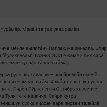
 турӑмӑр. Манӑн та ҫак уява хамӑн
ҫинче мӗнле вылятӑн? Паллах, машиналла. Эпир
 "ӗҫлекенсем", ГАЗ-53, ЗИЛ е КамАЗ пек сасӑ
инӗсемпе туслӑн хӑвалаттӑмӑр.
ларса руль пӑркаласси – шӑпӑрланӑн ӗмӗчӗ.
не питӗ ӑмсанаттӑм. Хамӑн та пысӑк пулсан
-питӗ. Пирӗн Пӳркелӗнчи Октябрь кассинче
а Туля тете кӑначчӗ. Сайра хутра
 Мишшук кукка килсен вара пиртен телейлӗ