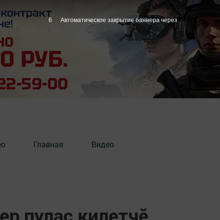
5
Автоматическое закрытие баннера через
ео
Главная
Видео
ер пулас килетчӗ