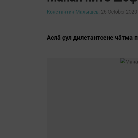
Константин Малышев,
26 October 2020 
Аслӑ ҫул дилетантсене чӑтма 