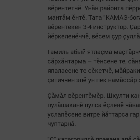
вӗрентетчӗ. Унӑн районта пӗрр
мантӑм ӗнтӗ. Тата "КАМАЗ-бог
вӗрентекен 3-4 инструктор. Ҫ
йӗркеленӗччӗ, вӗсем ҫур ҫуллӑ
Гамиль абый ятлаҫма маҫтӑрчч
сӑрхӑнтарма – тӗнсене те, сӑн
япаласене те сӗкетчӗ, мӑйраки
ҫитиччен эпӗ ун пек намӑссӑр
Ҫӑмӑл вӗрентӗмӗр. Шкулти кан
пулӑшаканӗ пулса ӗҫленӗ чӑва
услапӗсене витре йӑттарса га
чуптарнӑ.
"С" категориллӗ правана эпӗ ҫ