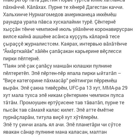
пӑхнӑччӗ. Кӑлӑхах. Пурне те хӗнерӗ Дагестан каччи.
Хальхинче Нурмагомедов американеца иккӗмӗш
раундра урапа пӑвса хускалайми турӗ. Ҫӗнтернӗ
хыҫҫӑн тӗнче чемпионӗ июль уйӑхӗнче коронавирусран
вилсе кайнӑ ашшӗне асӑнса куҫҫуль кӑларнӑ тесе
ҫыраҫҫӗ журналистсем. Каярах, интервью вӑхӑтӗнче
"Ӑмӑрткайӑк" хӑйӗн ҫапӑҫакан карьерине вӗҫлесси
пирки пӗлтернӗ.
"Паян эпӗ ҫак ҫапӑҫу маншӑн юлашки пулнине
пӗлтеретӗп. Эпӗ пӗртен-пӗр япала пирки ыйтатӑп –
"Виҫе категорине пӑхмасӑр" рейтингри пӗрремӗш
вырӑн. Эпӗ ҫакна тивӗҫрӗм, UFC-ра 13 хут, ММА-ра 29
хут мала тухса эпӗ никам ҫӗнтермен чемпион пулса
тӑтӑм. Промоушен ертӳҫисене тав тӑватӑп, пурне те
пысӑк тав сӑмахӗ калас килет. Эпӗ атте ӗмӗтне
пурнӑҫларӑм, титула виҫӗ хут хӳтӗлерӗм.
Эпӗ ту ҫинчи ахаль ял ачи. Эпӗ планетӑри чи сӳтсе
явакан сӑнар пулнине мана каласан, малтан