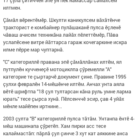
17 ҫула ҫитиччен эпӗ ун пек намӑссӑр сӑмахсем
илтмен.
Ҫӑмӑл вӗрентӗмӗр. Шкулти каникулсем вӑхӑтӗнче
тракторист е комбайнер пулӑшаканӗ пулса ӗҫленӗ
чӑваш ачисем техникӑна лайӑх пӗлеттӗмӗр, Пӑва
услапӗсене витре йӑттарса гараж кочегаркине искра
илме пӗрре мар чуптарнӑ.
"С" категориллӗ правана эпӗ ҫӑмӑллӑнах илтӗм, ял
путпулӗн кучченеҫӗ мотоциклпа ҫӳремелли "А"
категорие те ҫыртарчӗ документ ҫине. Правине 1995
ҫулхи февралӗн 14-мӗшӗнче илтӗм. Анчах унта аяла
вӗтӗ шрифтпа "18 ҫул тултарсан кӑна руль умне ларма
юрать" тесе ҫырса хунӑ. Пӗлсенччӗ эсир, ҫав 4 уйӑх
мӗнле майӗпен иртнине...
2003 ҫулта "В" категориллӗ пулса тӑтӑм. Унтанпа ӗнтӗ 4-
мӗш машинапа ҫӳретӗп. Хам пирки асс тесе
калаймастӑп: пӑрлӑ ҫул ҫинче 3 хут кат аяккине анса