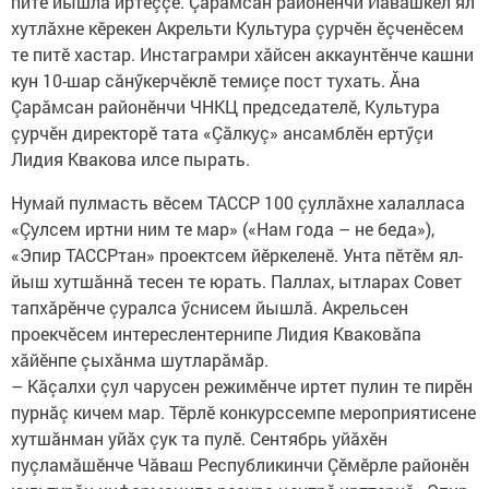
питӗ йышлă иртеççӗ. Çарăмсан районӗнчи Йăвашкел ял
хутлăхне кӗрекен Акрельти Культура çурчӗн ӗçченӗсем
те питӗ хастар. Инстаграмри хăйсен аккаунтӗнче кашни
кун 10-шар сăнӳкерчӗклӗ темиçе пост тухать. Ăна
Çарăмсан районӗнчи ЧНКЦ председателӗ, Культура
çурчӗн директорӗ тата «Çăлкуç» ансамблӗн ертӳçи
Лидия Квакова илсе пырать.
Нумай пулмасть вӗсем ТАССР 100 çуллăхне халалласа
«Çулсем иртни ним те мар» («Нам года – не беда»),
«Эпир ТАССРтан» проектсем​ йӗркеленӗ. Унта пӗтӗм ял-
йыш хутшăннă тесен те юрать. Паллах, ытларах Совет
тапхăрӗнче çуралса ӳснисем йышлă. Акрельсен
проекчӗсем интереслентернипе Лидия Кваковăпа
хăйӗнпе çыхăнма шутларăмăр.
– Кăçалхи çул чарусен режимӗнче иртет пулин те пирӗн
пурнăç кичем мар. Тӗрлӗ конкурссемпе мероприятисене
хутшăнман уйăх çук та пулӗ. Сентябрь уйăхӗн
пуçламăшӗнче Чăваш Республикинчи Çӗмӗрле районӗн