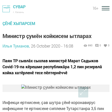
СУВАР
16+
г. Казань
ÇӖНӖ ХЫПАРСЕМ
Министр ҫумӗн койкисем ытларах
Илья Туманов,
26 October 2020 - 16:08
990
0
0
Паян ТР сывлӑх сыхлав министрӗ Марат Садыков
Covid-19-па кӗрешме республикӑра 1,2 пин резервлӑ
койка хатӗрленӗ тесе пӗлтернӗччӗ
Инфекци ертнисене, ҫав шутра ҫӗнӗ коронавирус
инфекцине те ертнисене сиплеме Тутарстанра 3,5 пин