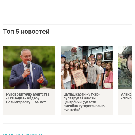
Топ 5 новостей
Руководителю агентства
Шупашкарти «Эткер»
Алекса
«Татмедиа» Айдару
пултаруллă ачасен
«Эпир ç
Салимгараеву — 55 лет
центрӗнчи çуллахи
сменăна Тутарстанран 6
ача кайнă