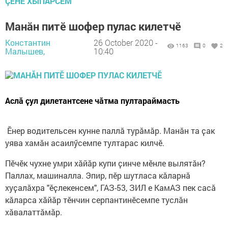
ÇӖНӖ ХЫПАРСЕМ
Манӑн питӗ шофер пулас килетчӗ
Константин
26 October 2020 -
1163
0
2
Малышев,
10:40
Аслӑ ҫул дилетантсене чӑтма пултараймасть
Ӗнер водительсен кунне паллӑ турӑмӑр. Манӑн та ҫак
уява хамӑн асаилӳсемпе тултарас килчӗ.
Пӗчӗк чухне умри хӑйӑр купи ҫинче мӗнле вылятӑн?
Паллах, машиналла. Эпир, пӗр шутласа кӑларнӑ
хуҫалӑхра "ӗҫлекенсем", ГАЗ-53, ЗИЛ е КамАЗ пек сасӑ
кӑларса хӑйӑр тӗнчин серпантинӗсемпе туслӑн
хӑвалаттӑмӑр.