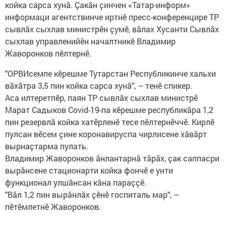
койка сарса хунӑ. Ҫакӑн ҫинчен «Татар-информ»
информаци агентствинче иртнӗ пресс-конференцире ТР
сывлӑх сыхлав министрӗн ҫумӗ, вӑлах Хусанти Сывлӑх
сыхлав управленийӗн началтникӗ Владимир
Жаворонков пӗлтернӗ.
"ОРВИсемпе кӗрешме Тутарстан Республикинче хальхи
вӑхӑтра 3,5 пин койка сарса хунӑ", – тенӗ спикер.
Аса илтеретпӗр, паян ТР сывлӑх сыхлав министрӗ
Марат Садыков Covid-19-па кӗрешме республикӑра 1,2
пин резервлӑ койка хатӗрленӗ тесе пӗлтернӗччӗ. Кирлӗ
пулсан вӗсем ҫине коронавируспа чирлисене хӑвӑрт
вырнаҫтарма пулать.
Владимир Жаворонков ӑнлантарнӑ тӑрӑх, ҫак саппасри
вырӑнсене стационарти койка фончӗ е унти
функционал улшӑнсан кӑна параҫҫӗ.
"Вӑл 1,2 пин вырӑнлӑх ҫӗнӗ госпиталь мар", –
пӗтӗмлетнӗ Жаворонков.