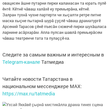
овацисен ӑшне путарни пирки каламасан та юрать пулӗ
ӗнтӗ. Кӗтнӗ чӑваш халӑхӗ ку премьерӑна, кӗтнӗ.
Залран тухнӑ чухне партерти чи хыҫалти ретре питне
маска хыҫне пытарнӑ шурӑ ҫуҫлӗ чӑваш драматургӗ
Арсений Тарасов ҫӗнӗ пъесӑн сюжечӗ пирки шухӑшласа
ларнине асӑрхарӑм. Апла пулсан шавлӑ премьерӑсем
чӑваш театренче тата та пулаҫҫӗ-ха.
Следите за самым важным и интересным в
Telegram-канале
Татмедиа
Читайте новости Татарстана в
национальном мессенджере MАХ:
https://max.ru/tatmedia