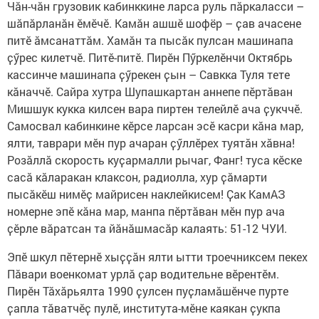
Чӑн-чӑн грузовик кабинккине ларса руль пӑркаласси –
шӑпӑрланӑн ӗмӗчӗ. Камӑн ашшӗ шофёр – ҫав ачасене
питӗ ӑмсанаттӑм. Хамӑн та пысӑк пулсан машинапа
ҫӳрес килетчӗ. Питӗ-питӗ. Пирӗн Пӳркелӗнчи Октябрь
кассинче машинапа ҫӳрекен ҫын – Савкка Туля тете
кӑначчӗ. Сайра хутра Шупашкартан аннепе пӗртӑван
Мишшук кукка килсен вара пиртен телейлӗ ача ҫукччӗ.
Самосвал кабинкине кӗрсе ларсан эсӗ касри кӑна мар,
ялти, таврари мӗн пур ачаран ҫӳллӗрех туятӑн хӑвна!
Розӑллӑ скорость куҫармалли рычаг, Фанг! туса кӗске
сасӑ кӑларакан клаксон, радиолла, хур ҫӑмарти
пысӑкӗш нимӗҫ майрисен наклейкисем! Ҫак КамАЗ
номерне эпӗ кӑна мар, манпа пӗртӑван мӗн пур ача
ҫӗрле вӑратсан та йӑнӑшмасӑр калаять: 51-12 ЧУИ.
Эпӗ шкул пӗтернӗ хыҫҫӑн ялти ытти троечниксем пекех
Пӑвари военкомат урлӑ ҫар водительне вӗрентӗм.
Пирӗн Тӑхӑрьялта 1990 ҫулсен пуҫламӑшӗнче пурте
ҫапла тӑватчӗҫ пулӗ, института-мӗне каякан ҫукпа