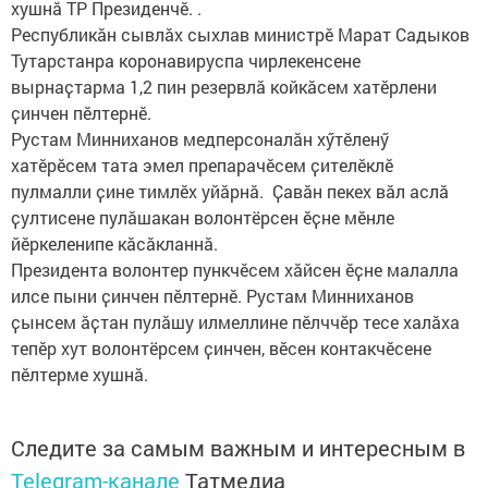
хушнӑ ТР Президенчӗ. .
Республикӑн сывлӑх сыхлав министрӗ Марат Садыков
Тутарстанра коронавируспа чирлекенсене
вырнаҫтарма 1,2 пин резервлӑ койкӑсем хатӗрлени
ҫинчен пӗлтернӗ.
Рустам Минниханов медперсоналӑн хӳтӗленӳ
хатӗрӗсем тата эмел препарачӗсем ҫителӗклӗ
пулмалли ҫине тимлӗх уйӑрнӑ. Ҫавӑн пекех вӑл аслӑ
ҫултисене пулӑшакан волонтёрсен ӗҫне мӗнле
йӗркеленипе кӑсӑкланнӑ.
Президента волонтер пункчӗсем хӑйсен ӗҫне малалла
илсе пыни ҫинчен пӗлтернӗ. Рустам Минниханов
ҫынсем ӑҫтан пулӑшу илмеллине пӗлччӗр тесе халӑха
тепӗр хут волонтёрсем ҫинчен, вӗсен контакчӗсене
пӗлтерме хушнӑ.
Следите за самым важным и интересным в
Telegram-канале
Татмедиа