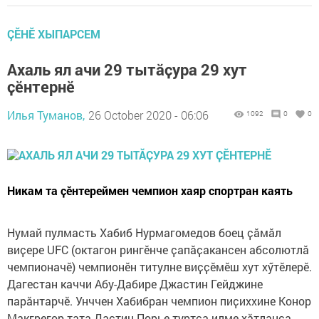
ÇӖНӖ ХЫПАРСЕМ
Ахаль ял ачи 29 тытӑҫура 29 хут
ҫӗнтернӗ
Илья Туманов,
26 October 2020 - 06:06
1092
0
0
Никам та ҫӗнтереймен чемпион хаяр спортран каять
Нумай пулмасть Хабиб Нурмагомедов боец ҫӑмӑл
виҫере UFC (октагон рингӗнче ҫапӑҫакансен абсолютлӑ
чемпионачӗ) чемпионӗн титулне виҫҫӗмӗш хут хӳтӗлерӗ.
Дагестан каччи Абу-Дабире Джастин Гейджине
парӑнтарчӗ. Унччен Хабибран чемпион пиҫиххине Конор
Макгрегор тата Дастин Порье туртса илме хӑтланса