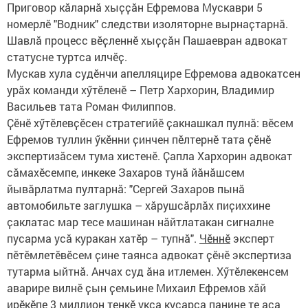
Приговор кӑларнӑ хыҫҫӑн Ефремова Мускаври 5
номерлӗ "Водник" следстви изоляторне вырнаҫтарнӑ.
Шавлӑ процесс вӗҫленнӗ хыҫҫӑн Пашаевран адвокат
статусне туртса илчӗҫ.
Мускав хула судӗнчи апелляцире Ефремова адвокатсен
урӑх команди хӳтӗленӗ – Петр Хархорин, Владимир
Васильев тата Роман Филиппов.
Ҫӗнӗ хӳтӗлевҫӗсен стратегийӗ ҫакнашкал пулнӑ: вӗсем
Ефремов туллин ӳкӗнни ҫинчен пӗлтернӗ тата ҫӗнӗ
экспертизӑсем тума хистенӗ. Ҫапла Хархорин адвокат
сӑмахӗсемпе, инкеке Захаров тунӑ йӑнӑшсем
йывӑрлатма пултарнӑ: "Сергей Захаров пынӑ
автомобильте заглушка – хӑрушсӑрлӑх пиҫиххине
ҫаклатас мар тесе машинан нӑйтлатакан сигналне
пусарма усӑ куракан хатӗр – тупнӑ".
Чӗннӗ
эксперт
пӗтӗмлетӗвӗсем ҫине таянса адвокат ҫӗнӗ экспертиза
тутарма ыйтнӑ. Анчах суд ӑна итлемен. Хӳтӗлекенсем
аварире вилнӗ ҫын ҫемьине Михаил Ефремов хӑй
ирӗкӗпе 3 миллион тенкӗ укҫа куҫарса панине те аса