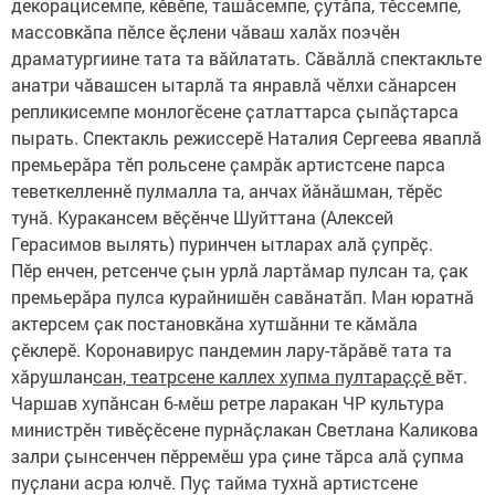
декорацисемпе, кӗвӗпе, ташӑсемпе, ҫутӑпа, тӗссемпе,
массовкӑпа пӗлсе ӗҫлени чӑваш халӑх поэчӗн
драматургиине тата та вӑйлатать. Сӑвӑллӑ спектакльте
анатри чӑвашсен ытарлӑ та янравлӑ чӗлхи сӑнарсен
репликисемпе монлогӗсене ҫатлаттарса ҫыпӑҫтарса
пырать. Спектакль режиссерӗ Наталия Сергеева яваплӑ
премьерӑра тӗп рольсене ҫамрӑк артистсене парса
теветкелленнӗ пулмалла та, анчах йӑнӑшман, тӗрӗс
тунӑ. Куракансем вӗҫӗнче Шуйттана (Алексей
Герасимов вылять) пуринчен ытларах алӑ ҫупрӗҫ.
Пӗр енчен, ретсенче ҫын урлӑ лартӑмар пулсан та, ҫак
премьерӑра пулса курайнишӗн савӑнатӑп. Ман юратнӑ
актерсем ҫак постановкӑна хутшӑнни те кӑмӑла
ҫӗклерӗ. Коронавирус пандемин лару-тӑрӑвӗ тата та
хӑрушлан
сан, театрсене каллех хупма пултараҫҫӗ
вӗт.
Чаршав хупӑнсан 6-мӗш ретре ларакан ЧР культура
министрӗн тивӗҫӗсене пурнӑҫлакан Светлана Каликова
залри ҫынсенчен пӗрремӗш ура ҫине тӑрса алӑ ҫупма
пуҫлани асра юлчӗ. Пуҫ тайма тухнӑ артистсене