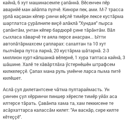
кайнӑ, 6 хут машинасемпе ҫапӑннӑ. Вӗсенчен пӗр
аварийӗ ман айӑппа пулчӗ. Кинори пек, ами. М-7 трасса
урлӑ каҫакан кӗпер ҫинчи вӗҫлӗ тимӗре лексе кустӑрма
шартлатса ҫурӑлнипе виҫӗ алӑклӑ "Хундая" пырса
ҫапӑнтӑм, унтан кӗпер бардюрӗ ҫине тӑрӑнтӑм. Вӑл
сыхласа хӑварчӗ те аяла персе анасран... Ытти
автопӑтӑрмахсем ҫапларах: сахалтан та 10 хут
пылчӑкра путса ларнӑ, 20 кустӑрма шӑтарнӑ. 2-3
миллион хурт-кӑпшанкӑ вӗлернӗ, 1 хура таптаса кайнӑ, 3
шӑшине. Халӗ те хӑвӑртлӑха ӳстернӗшӗн штрафсем
килкелеҫҫӗ. Ҫапах мана руль умӗнче ларса пыма питӗ
килӗшет.
Аслӑ ҫул дилетантсене чӑтма пултараймасть. Ун
ҫинчен ҫул хӗрринчи пиншер хӗреспе тимӗр уйӑх аса
илтерсе тӑрать. Ҫавӑнпа хама та, хам пеккисене те
асӑрхаттарса калассӑм килет: "Ан васкӑр, сире килте
кӗтеҫҫӗ".