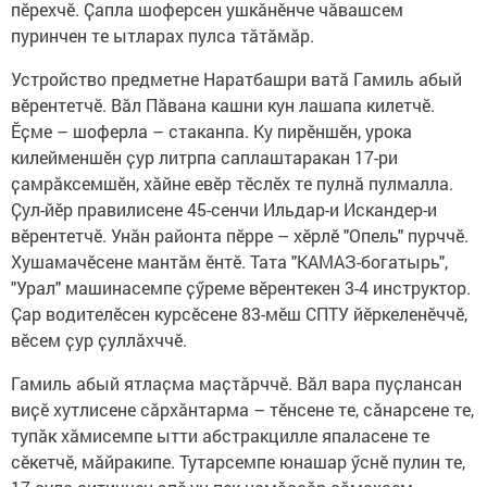
пӗрехчӗ. Ҫапла шоферсен ушкӑнӗнче чӑвашсем
пуринчен те ытларах пулса тӑтӑмӑр.
Устройство предметне Наратбашри ватӑ Гамиль абый
вӗрентетчӗ. Вӑл Пӑвана кашни кун лашапа килетчӗ.
Ӗҫме – шоферла – стаканпа. Ку пирӗншӗн, урока
килейменшӗн ҫур литрпа саплаштаракан 17-ри
ҫамрӑксемшӗн, хӑйне евӗр тӗслӗх те пулнӑ пулмалла.
Ҫул-йӗр правилисене 45-сенчи Ильдар-и Искандер-и
вӗрентетчӗ. Унӑн районта пӗрре – хӗрлӗ "Опель" пурччӗ.
Хушамачӗсене мантӑм ӗнтӗ. Тата "КАМАЗ-богатырь",
"Урал" машинасемпе ҫӳреме вӗрентекен 3-4 инструктор.
Ҫар водителӗсен курсӗсене 83-мӗш СПТУ йӗркеленӗччӗ,
вӗсем ҫур ҫуллӑхччӗ.
Гамиль абый ятлаҫма маҫтӑрччӗ. Вӑл вара пуҫлансан
виҫӗ хутлисене сӑрхӑнтарма – тӗнсене те, сӑнарсене те,
тупӑк хӑмисемпе ытти абстракцилле япаласене те
сӗкетчӗ, мӑйракипе. Тутарсемпе юнашар ӳснӗ пулин те,