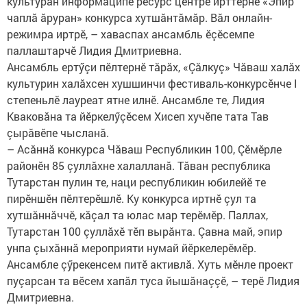
культурăн информаципе ресурс центрӗ ирттернӗ «Эпир
чаплă ăруран» конкурса​ хутшăнтăмăр. Вăл онлайн-
режимра иртрӗ, – хаваспах ансамбль ӗçӗсемпе
паллаштарчӗ Лидия Дмитриевна.
Ансамбль ертӳçи пӗлтернӗ тăрăх, «Çăлкуç» Чăваш халăх
культурин халăхсен хушшинчи фестиваль-конкурсӗнче I
степеньлӗ лауреат ятне илнӗ. Ансамбле те, Лидия
Кваковăна та йӗркелӳçӗсем Хисеп хучӗпе тата Тав
çырăвӗпе чысланă.
– Асăннă конкурса Чăваш Республикин 100, Çӗмӗрле
районӗн 85 çуллăхне халалланă. Тăван республика
Тутарстан пулин те, наци республикин юбилейӗ те
пирӗншӗн пӗлтерӗшлӗ. Ку конкурса иртнӗ çул та
хутшăннăччӗ, кăçал та юлас мар терӗмӗр. Паллах,
Тутарстан 100 çуллăхӗ тӗп вырăнта. Çавна май, эпир
унпа çыхăннă мероприяти нумай йӗркелерӗмӗр.
Ансамбле çӳрекенсем питӗ активлă. Хуть мӗнле проект
пуçарсан та вӗсем хапăл туса йышăнаççӗ, – терӗ Лидия
Дмитриевна.