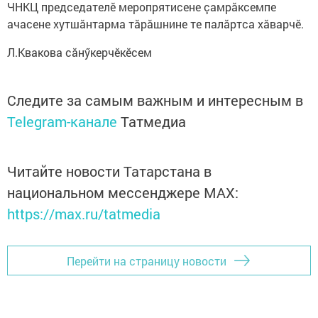
ЧНКЦ председателӗ меропрятисене çамрăксемпе
ачасене хутшăнтарма тăрăшнине те палăртса хăварчӗ.
Л.Квакова сăнӳкерчӗкӗсем
Следите за самым важным и интересным в
Telegram-канале
Татмедиа
Читайте новости Татарстана в
национальном мессенджере MАХ:
https://max.ru/tatmedia
Перейти на страницу новости