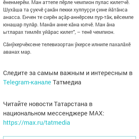
ӗненмерӗм. Ман аттепе пӗрле чемпион пулас килетчӗ.
Шухӑша та ҫукчӗ ҫакӑн пекки хулпуҫҫи ҫине йӑтӑнса
анасса. Енчен те сирӗн аҫӑр-аннӗрсем пур-тӑк, вӗсемпе
юнашар пулӑр. Манӑн анне кӑна юлчӗ. Ман ӑна
ытларах тимлӗх уйӑрас килет", – тенӗ чемпион.
Сӑнӳкерчӗксене телевизортан ӳкерсе илнипе пахалӑхӗ
аванах мар.
Следите за самым важным и интересным в
Telegram-канале
Татмедиа
Читайте новости Татарстана в
национальном мессенджере MАХ:
https://max.ru/tatmedia