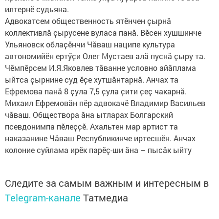
илтернӗ судьяна.
Адвокатсем общественность ятӗнчен ҫырнӑ
коллективлӑ ҫырусене вуласа панӑ. Вӗсен хушшинче
Ульяновск облаҫӗнчи Чӑваш наципе культура
автономийӗн ертӳҫи Олег Мустаев алӑ пуснӑ ҫыру та.
Чӗмпӗрсем И.Я.Яковлев тӑванне условно айӑплама
ыйтса ҫырнине суд ӗҫе хутшӑнтарнӑ. Анчах та
Ефремова панӑ 8 ҫула 7,5 ҫула ҫити ҫеҫ чакарнӑ.
Михаил Ефремовӑн пӗр адвокачӗ Владимир Васильев
чӑваш. Обществора ӑна ытларах Болгарский
псевдонимпа пӗлеҫҫӗ. Ахальтен мар артист та
наказанине Чӑваш Республикинче иртесшӗн. Анчах
колоние суйлама ирӗк парӗҫ-ши ӑна – пысӑк ыйту
Следите за самым важным и интересным в
Telegram-канале
Татмедиа