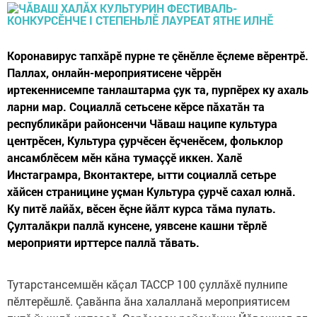
Коронавирус тапхăрӗ пурне те çӗнӗлле ӗçлеме вӗрентрӗ.
Паллах, онлайн-мероприятисене чӗррӗн
иртекеннисемпе танлаштарма çук та, пурпӗрех ку ахаль
ларни мар. Социаллă сетьсене кӗрсе пăхатăн та
республикăри районсенчи Чăваш наципе культура
центрӗсен, Культура çурчӗсен ӗçченӗсем, фольклор
ансамблӗсем мӗн кăна тумаççӗ иккен. Халӗ
Инстаграмра, Вконтактере, ытти социаллă сетьре
хăйсен страницине уçман Культура çурчӗ сахал юлнă.
Ку питӗ лайăх, вӗсен ӗçне йăлт курса тăма пулать.
Çулталăкри паллă кунсене, уявсене кашни тӗрлӗ
мероприяти ирттерсе паллă тăвать.
Тутарстансемшӗн кăçал ТАССР 100 çуллăхӗ пулнипе
пӗлтерӗшлӗ. Çавăнпа ăна халалланă мероприятисем