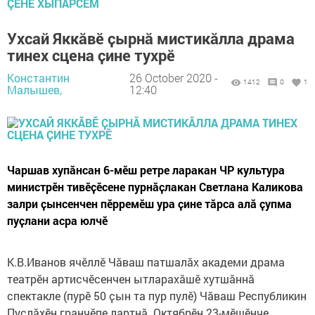
ÇӖНӖ ХЫПАРСЕМ
Ухсай Яккӑвӗ ҫырнӑ мистикӑлла драма
тинех сцена ҫине тухрӗ
Константин
26 October 2020 -
1412
0
1
Малышев,
12:40
Чаршав хупӑнсан 6-мӗш ретре ларакан ЧР культура
министрӗн тивӗҫӗсене пурнӑҫлакан Светлана Каликова
залри ҫынсенчен пӗрремӗш ура ҫине тӑрса алӑ ҫупма
пуҫлани асра юлчӗ
К.В.Иванов ячӗллӗ Чӑваш патшалӑх академи драма
театрӗн артисчӗсенчен ытларахӑшӗ хутшӑннӑ
спектакле (пурӗ 50 ҫын та пур пулӗ) Чӑваш Республикин
Пуҫлӑхӗн гранчӗпе лартнӑ. Октябрӗн 23-мӗшӗнче