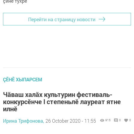
Перейти на страницу новости
ÇӖНӖ ХЫПАРСЕМ
Чăваш халăх культурин фестиваль-
конкурсӗнче I степеньлӗ лауреат ятне
илнӗ
Ирина Трифонова,
26 October 2020 - 11:55
915
0
0