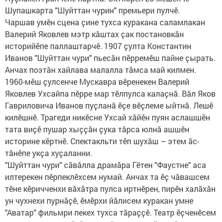
Шупашкарта "Шуйттан чурин" премьери пулчӗ.
Чаршав умӗн сцена ҫине тухса куракана саламлакан
Валерий Яковлев мэтр кӑштах ҫак постановкӑн
историйӗпе паллаштарчӗ. 1907 ҫулта Константин
Иванов "Шуйттан чури" пьесӑн пӗрремӗш пайне ҫырать.
Анчах поэтӑн хайлава малалла тӑмса май килмен.
1960-мӗш ҫулсенче Мускавра вӗренекен Валерий
Яковлев Ухсайпа пӗрре мар тӗлпулса калаҫнӑ. Вӑл Яков
Гавриловича Иванов пуҫланӑ ӗҫе вӗҫлеме ыйтнӑ. Лешӗ
килӗшнӗ. Трагеди никӗсне Ухсай хӑйӗн пуян аслашшӗн
тата виҫӗ пушар хыҫҫӑн ҫука тӑрса юлнӑ ашшӗн
историне кӗртнӗ. Спектакльти тӗп шухӑш – этем ӑс-
тӑнӗпе укҫа хуҫаланни.
"Шуйттан чури" сӑвӑлла драмӑра Гётен "Фаустне" аса
илтерекен пӗрпеклӗхсем нумай. Анчах та ӗҫ чӑвашсем
тӗне кӗричченхи вӑхӑтра пулса иртнӗрен, пирӗн халӑхӑн
ун чухнехи пурнӑҫӗ, ӗмӗрхи йӑлисем куракан умне
"Аватар" фильмри пекех тухса тӑраҫҫӗ. Театр ӗҫченӗсем