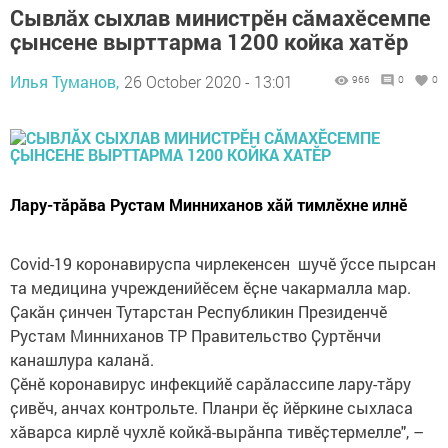
Сывлӑх сыхлав министрӗн сӑмахӗсемпе
ҫынсене вырттарма 1200 койка хатӗр
Илья Туманов,
26 October 2020 - 13:01
966
0
0
Лару-тӑрӑва Рустам Минниханов хӑй тимлӗхне илнӗ
Covid-19 коронавируспа чирлекенсен шучӗ ӳссе пырсан
та медицина учрежденийӗсем ӗҫне чакармалла мар.
Ҫакӑн ҫинчен Тутарстан Республикин Президенчӗ
Рустам Минниханов ТР Правительство Ҫуртӗнчи
канашлура каланӑ.
Ҫӗнӗ коронавирус инфекцийӗ сарӑлассипе лару-тӑру
ҫивӗч, анчах контрольте. Планри ӗҫ йӗркине сыхласа
хӑварса кирлӗ чухлӗ койкӑ-вырӑнпа тивӗҫтермелле", –