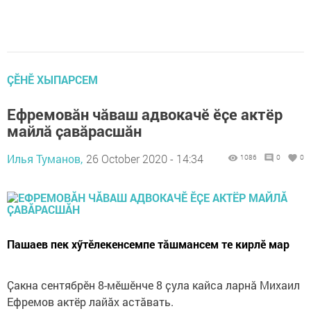
ÇӖНӖ ХЫПАРСЕМ
Ефремовӑн чӑваш адвокачӗ ӗҫе актёр
майлӑ ҫавӑрасшӑн
Илья Туманов,
26 October 2020 - 14:34
1086
0
0
Пашаев пек хӳтӗлекенсемпе тӑшмансем те кирлӗ мар
Ҫакна сентябрӗн 8-мӗшӗнче 8 ҫула кайса ларнӑ Михаил
Ефремов актёр лайӑх астӑвать.