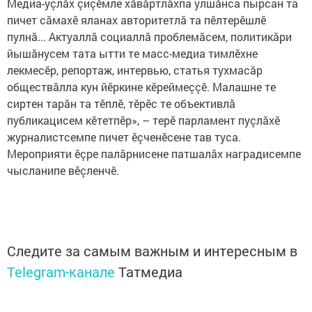
Медиа-уçлăх çиçӗмле хăвăртлăхпа улшăнса пырсан та
пичет сăмахӗ яланах авторитетлă та пӗлтерӗшлӗ
пулнă... Актуаллă социаллă проблемăсем, политикăри
йышăнусем тата ытти те масс-медиа тимлӗхне
лекмесӗр, репортаж, интервью, статья тухмасăр
обществăлла кун йӗркине кӗреймеççӗ. Малашне те
сиртен тарăн та тӗплӗ, тӗрӗс те объективлă
публикацисем кӗтетпӗр», – терӗ парламент пуçлăхӗ
журналистсемпе пичет ӗçченӗсене тав туса.
Мероприяти ӗçре палăрнисене патшалăх наградисемпе
чысланипе вӗçленчӗ.
Следите за самым важным и интересным в
Telegram-канале
Татмедиа