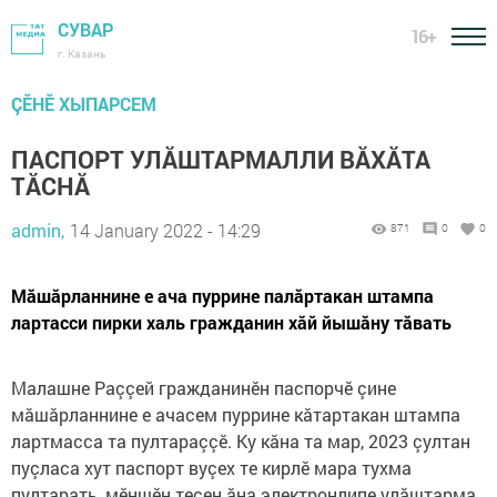
СУВАР
16+
г. Казань
ÇӖНӖ ХЫПАРСЕМ
ПАСПОРТ УЛĂШТАРМАЛЛИ ВĂХĂТА
ТĂСНĂ
admin,
14 January 2022 - 14:29
871
0
0
Мăшăрланнине е ача пуррине палăртакан штампа
лартасси пирки халь гражданин хăй йышăну тăвать
Малашне Раççей гражданинӗн паспорчӗ çине
мăшăрланнине е ачасем пуррине кăтартакан штампа
лартмасса та пултараççӗ. Ку кăна та мар, 2023 çултан
пуçласа хут паспорт вуçех те кирлӗ мара тухма
пултарать, мӗншӗн тесен ăна электронлипе улăштарма