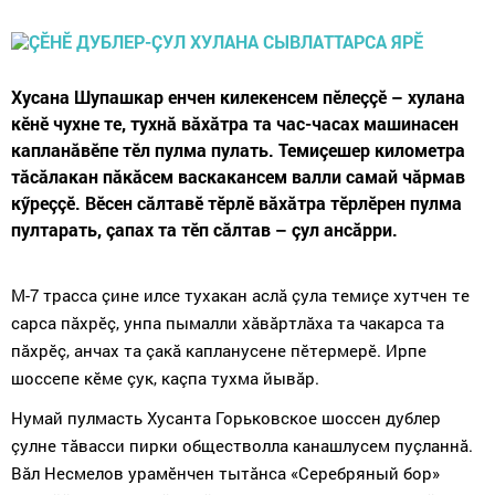
Хусана Шупашкар енчен килекенсем пӗлеççӗ – хулана
кӗнӗ чухне те, тухнă вăхăтра та час-часах машинасен
капланăвӗпе тӗл пулма пулать. Темиçешер километра
тăсăлакан пăкăсем васкакансем валли самай чăрмав
кӳреççӗ. Вӗсен сăлтавӗ тӗрлӗ вăхăтра тӗрлӗрен пулма
пултарать, çапах та тӗп сăлтав – çул ансăрри.
М-7 трасса çине илсе тухакан аслă çула темиçе хутчен те
сарса пăхрӗç, унпа пымалли хăвăртлăха та чакарса та
пăхрӗç, анчах та çакă капланусене пӗтермерӗ. Ирпе
шоссепе кӗме çук, каçпа тухма йывăр.
Нумай пулмасть Хусанта Горьковское шоссен дублер
çулне тăвасси пирки обществолла канашлусем пуçланнă.
Вăл Несмелов урамӗнчен тытăнса «Серебряный бор»