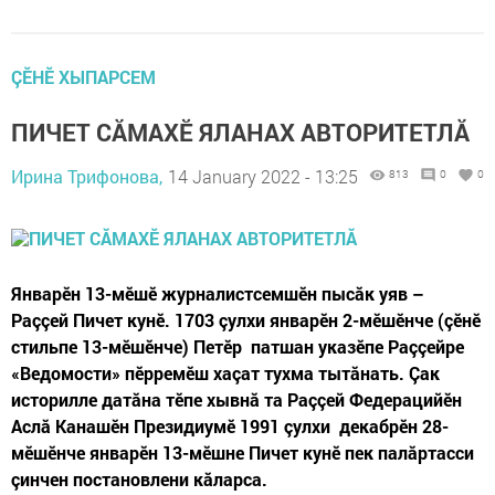
ÇӖНӖ ХЫПАРСЕМ
ПИЧЕТ СĂМАХӖ ЯЛАНАХ АВТОРИТЕТЛĂ
Ирина Трифонова,
14 January 2022 - 13:25
813
0
0
Январӗн 13-мӗшӗ журналистсемшӗн пысăк уяв –
Раççей Пичет кунӗ. 1703 çулхи январӗн 2-мӗшӗнче (çӗнӗ
стильпе 13-мӗшӗнче) Петӗр патшан указӗпе Раççейре
«Ведомости» пӗрремӗш хаçат тухма тытăнать. Çак
историлле датăна тӗпе хывнă та Раççей Федерацийӗн
Аслă Канашӗн Президиумӗ 1991 çулхи декабрӗн 28-
мӗшӗнче январӗн 13-мӗшне Пичет кунӗ пек палăртасси
çинчен постановлени кăларса.