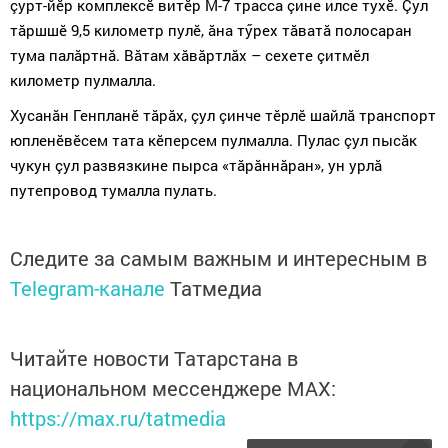
çурт-йӗр комплексӗ витӗр М
-7
трасса çине илсе тухӗ. Çул
тăршшӗ 9,5 километр пулӗ, ăна тӳрех тăватă полосаран
тума палăртнă. Вăтам хăвăртлăх – сехете çитмӗл
километр пулмалла.
Хусанăн Генпланӗ тăрăх, çул çинче тӗрлӗ шайлă транспорт
юпленӗвӗсем тата кӗперсем пулмалла. Пулас çул пысăк
чукун çул развязкине пырса «тăрăннăран», ун урлă
путепровод тумалла пулать.
Следите за самым важным и интересным в
Telegram-канале
Татмедиа
Читайте новости Татарстана в
национальном мессенджере MАХ:
https://max.ru/tatmedia