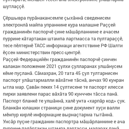
шутлаççӗ.
Çӗршывра пурăнакансемпе çыхăннă сведенисем
электронлă майпа упраннине кура малашне Раççей
гражданинӗн паспорчӗ çине мăшăрланнине е ачасем
пуррине кăтартакан штампа лартмасса та пултараççӗ,
тесе пӗлтернӗ ТАСС информаци агентствине РФ Шалти
ӗçсен министерствин пресс-центрӗ.
Раççей Федерацийӗн гражданинӗн паспорчӗ çинчен
калакан положение 2021 çулхи çулларанах улшăнусем
кӗме пуçланă. Сăмахран, 20 тата 45 çул тултарнисен
паспорт улăштармалли вăхăтне тăснă, анчах 90 кунран
ытла мар. Çавăн пекех 14 çултисене те паспорт илесси
пирки заявлени парас вăхăта 90 кунччен тăсса панă.
Паспорт бланкӗ те улшăннă, халӗ унта «харпăр код» çук.
Бланкăн юлашки страници çине документ хуçи валли
мӗнпур кирлӗ информацие вырнаçтарма тытăннă.
Унсăр пуçне гражданин паспортра мăшăрланнине е ача
пуррине палăртакан штампа лартасси, маларах панă