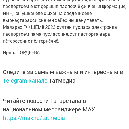
паспортсем е ют çӗршыв паспорчӗ çинчен информацие,
ИНН, юн ушкăнӗпе çыхăннă сведенисене
вырнаçтарасси çинчен хăйех йышăну тăвать.
Маларах РФ ШӖМӗ 2023 çултан пуçласа электронлă
паспортсем пама пуçлассине, хут паспорта вара
пӗтерессине пӗлтернӗччӗ.
Ирина ГОРДЕЕВА.
Следите за самым важным и интересным в
Telegram-канале
Татмедиа
Читайте новости Татарстана в
национальном мессенджере MАХ:
https://max.ru/tatmedia