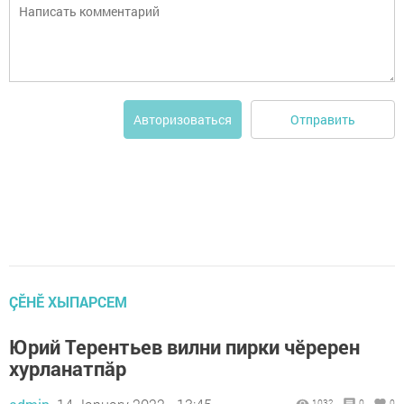
Отправить
Авторизоваться
ÇӖНӖ ХЫПАРСЕМ
Юрий Терентьев вилни пирки чӗререн
хурланатпăр
1032
0
0