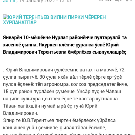
admin,
14 January 2022 - 13:45
Январӗн 10-мӗшӗнче Нурлат районӗнче пултаруллă та
хисеплӗ çынпа, Якуркел ялӗнче çуралса ӳснӗ Юрий
Владимирович Терентьевпа ӗмӗрлӗхех сывпуллашрӗç
. Юрий Владимирович çулӗсемпе ватах та марччӗ, 72
çулпа пыратчӗ. 30 çула яхăн вăл тӗрлӗ çӗрте ертӳçӗ
пулса ӗçленӗ: тӗп агрономра, колхоз председателӗнче,
15 çул район пуçлăхӗн çумӗнче. Унсăр пуçне Чăваш
наципе культура центрӗн ӗçне те хастар хутшăннă.
Тăван халăхшăн нумай ырă ӗç тунă Юрий
Владимирович.
Эпир те Ю.В.Терентьев пиртен ӗмӗрлӗхех уйрăлса
кайнишӗн унăн çемйипе, çывăх тăванӗсемпе,
юлташӗсемпе, ӗçтешӗсемпе пӗрле тарăннăн хурланнине