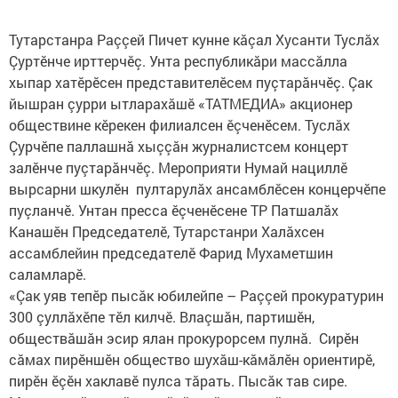
Тутарстанра Раççей Пичет кунне кăçал Хусанти Туслăх
Çуртӗнче ирттерчӗç. Унта республикăри массăлла
хыпар хатӗрӗсен представителӗсем пуçтарăнчӗç. Çак
йышран çурри ытларахăшӗ «ТАТМЕДИА» акционер
обществине кӗрекен филиалсен ӗçченӗсем. Туслăх
Çурчӗпе паллашнă хыççăн журналистсем концерт
залӗнче пуçтарăнчӗç. Мероприяти Нумай нациллӗ
вырсарни шкулӗн пултарулăх ансамблӗсен концерчӗпе
пуçланчӗ. Унтан пресса ӗçченӗсене ТР Патшалăх
Канашӗн Председателӗ, Тутарстанри Халăхсен
ассамблейин председателӗ Фарид Мухаметшин
саламларӗ.
«Çак уяв тепӗр пысăк юбилейпе – Раççей прокуратурин
300 çуллăхӗпе тӗл килчӗ. Влаçшăн, партишӗн,
обществăшăн эсир ялан прокурорсем пулнă. Сирӗн
сăмах пирӗншӗн общество шухăш-кăмăлӗн ориентирӗ,
пирӗн ӗçӗн хаклавӗ пулса тăрать. Пысăк тав сире.