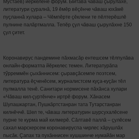
Мустаев) йӗркеленӗ форум. Ыйтăва чăваш çырулăхӗ,
литератури çуралнă, 19 ӗмӗр вӗçӗнче чăваш юхăмӗ
пуçланнă хулара – Чӗмпӗрте çӗклени те пӗлтерӗшлӗ
пулнине палăртмалла. Тепӗр çул чăваш çырулăхне 150
çул çитет.
Коронавирус пандемине пăхмасăр ентешсем тӗлпулăва
онлайн-форматпа йӗркелес темен. Литературăпа
тӳрреммӗн çыхăннисем: çыравçăсемпе поэтсем,
литература ӗçченӗсем, журналистсем куçа-куçăн тӗл
пулмалла тенӗ. Санитари нормисене пăхăнса хулари
«Чăваш кил-çуртӗнче» иртрӗ форум. Хăнасем
Шупашкартан, Пушкăртстанран тата Тутарстанран
килнӗччӗ. Шел те, чăваш литературин шурсухалӗсене
пурне те курма май килмерӗ. Сăлтавӗ паллă – çулӗсем
сахал марскерсем коронавируспа чирлес хăрушлăх
пысăк. Çапах та пухăннисен хушшинче нумайăн мар