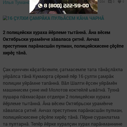
Илья Туманов,
30 October 2020 - 18:34
1204
0
0
2 полицейски хураха йӗрлеме тытӑннӑ. Ӑна вӗсем
Октябрьски урамӗнче хӑваласа ҫитнӗ. Анчах
преступник парӑнасшӑн пулман, полицейскисене ҫӗҫӗпе
хирӗҫ тӑнӑ.
Ҫак кунччен кӑҫатӑсемпе, ҫатмасемпе тата тӑнӑҫлӑхпа
уйрӑлса тӑнӑ Кукморта ҫӗрккӗ пӗр 16 ҫулти ҫамрӑк
полиции уйрӑмне тапӑннӑ. Вӑл Шалти ӗҫсен уйрӑмӗн
машинисем ҫине икӗ Молотов коктейлӗ ывӑтнӑ. Тухнӑ
пушара пӑхмасӑрах отделри 2 полицейски хураха
йӗрлеме тытӑннӑ. Ӑна вӗсем Октябрьски урамӗнче
хӑваласа ҫитнӗ. Анчах преступник парӑнасшӑн пулман,
полицейскисене ҫӗҫӗпе хирӗҫ тӑнӑ. Пӗрне суранлатма
та пултарнӑ. Тепӗр йӗрке хуралҫин хурах парӑнманнине