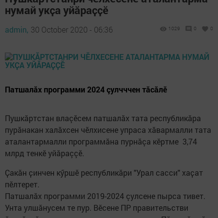
нумай укҫа уйӑраҫҫӗ
admin,
30 October 2020 - 06:36
1029
0
0
Патшалăх программи 2024 çулчччен тӑсӑлӗ
Пушкăртстан влаçĕсем патшалăх тата республикăра
пурăнакан халăхсен чĕлхисене упраса хăвармалли тата
аталантармалли программăна пурнăçа кĕртме 3,74
млрд тенкĕ уйăраççĕ.
Ҫакӑн ҫинчен кӳршӗ республикӑри "Урал сасси" хаҫат
пӗлтерет.
Патшалăх программи 2019-2024 çулсене пырса тивет.
Унта улшăнусем те пур. Вĕсене ПР правительстви