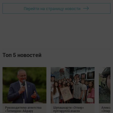
Перейти на страницу новости
Топ 5 новостей
Руководителю агентства
Шупашкарти «Эткер»
Алекса
«Татмедиа» Айдару
пултаруллă ачасен
«Эпир ç