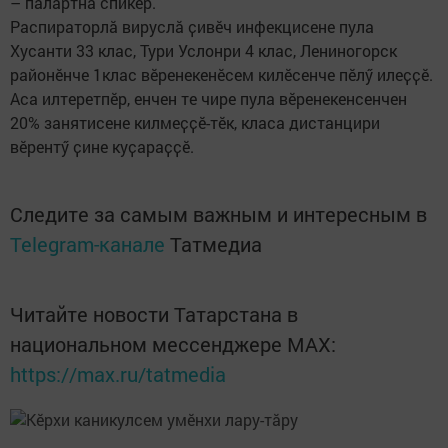
– палӑртнӑ спикер.
Распираторлӑ вируслӑ ҫивӗч инфекцисене пула
Хусанти 33 клас, Тури Услонри 4 клас, Лениногорск
районӗнче 1клас вӗренекенӗсем килӗсенче пӗлӳ илеҫҫӗ.
Аса илтеретпӗр, енчен те чире пула вӗренекенсенчен
20% занятисене килмеҫҫӗ-тӗк, класа дистанцири
вӗрентӳ ҫине куҫараҫҫӗ.
Следите за самым важным и интересным в
Telegram-канале
Татмедиа
Читайте новости Татарстана в
национальном мессенджере MАХ:
https://max.ru/tatmedia