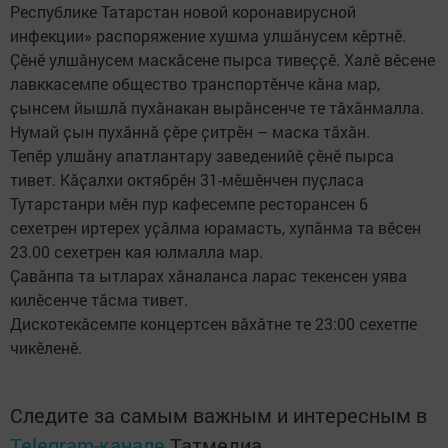
Республике Татарстан новой коронавирусной
инфекции» распоряжение хушма улшӑнусем кӗртнӗ.
Ҫӗнӗ улшӑнусем маскӑсене пырса тивеҫҫӗ. Халӗ вӗсене
лавккасемпе общество транспортӗнче кӑна мар,
ҫынсем йышлӑ пухӑнакан вырӑнсенче те тӑхӑнмалла.
Нумай ҫын пухӑннӑ ҫӗре ҫитрӗн – маска тӑхӑн.
Тепӗр улшӑну апатлантару заведенийӗ ҫӗнӗ пырса
тивет. Кӑҫалхи октябрӗн 31-мӗшӗнчен пуҫласа
Тутарстанри мӗн пур кафесемпе ресторансен 6
сехетрен иртерех уҫӑлма юрамасть, хупӑнма та вӗсен
23.00 сехетрен кая юлмалла мар.
Ҫавӑнпа та ытларах хӑналанса ларас текенсен уява
килӗсенче тӑсма тивет.
Дискотекӑсемпе концертсен вӑхӑтне те 23:00 сехетпе
чикӗленӗ.
Следите за самым важным и интересным в
Telegram-канале
Татмедиа