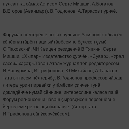
пулсан та, сăмах ăстисем Серте Мишши, А.Богатов,
В.Егоров (Аванмарт), В.Родионов, А.Тарасов пурччӗ.
Форумăн пӗлтерӗшӗ пысăк пулнине Ульяновск облаçӗн
кӗпӗрнаттăрӗн наци ыйтăвӗсемпе ӗçлекен çумӗ
С.Паховский, ЧНК вице-президенчӗ В.Тяпкин, Серте
Мишши, «Хыпар» Издательство çурчӗн, «Сувар», «Урал
сасси» хаçат, «Тăван Атăл» журнал тӗп редакторӗсем
И.Вашуркина, И.Трифонова, Ю.Михайлов, А.Тарасов
тата ыттисем пӗлтерчӗç. В.Родионов профессор чăваш
литературин пирвайхи утăмӗсем çинчен тунă
докладӗнче нумай çӗннине, интереслине каласа пачӗ.
Форум регионсенчи чăваш çыравçисен пӗрлешӗвне
йӗркелеме резолюци йышăнчӗ. (Автор тата
И.Трифонова сăнӳкерчӗкӗсем).