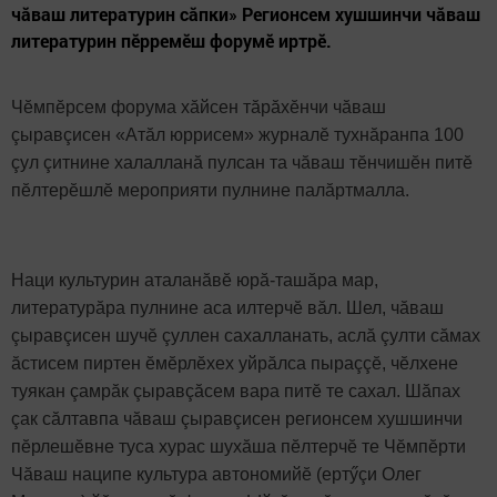
чăваш литературин сăпки» Регионсем хушшинчи чăваш
литературин пӗрремӗш форумӗ иртрӗ.
Чӗмпӗрсем форума хăйсен тăрăхӗнчи чăваш
çыравçисен «Атăл юррисем» журналӗ тухнăранпа 100
çул çитнине халалланă пулсан та чăваш тӗнчишӗн питӗ
пӗлтерӗшлӗ мероприяти пулнине палăртмалла.
Наци культурин аталанăвӗ юрă-ташăра мар,
литературăра пулнине аса илтерчӗ вăл. Шел, чăваш
çыравçисен шучӗ çуллен сахалланать, аслă çулти сăмах
ăстисем пиртен ӗмӗрлӗхех уйрăлса пыраççӗ, чӗлхене
туякан çамрăк çыравçăсем вара питӗ те сахал. Шăпах
çак сăлтавпа чăваш çыравçисен регионсем хушшинчи
пӗрлешӗвне туса хурас шухăша пӗлтерчӗ те Чӗмпӗрти
Чăваш наципе культура автономийӗ (ертӳçи Олег