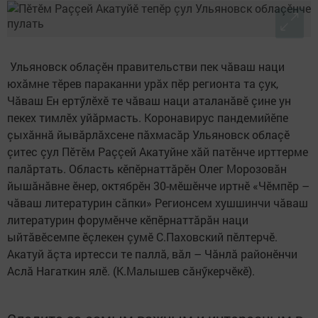
Ульяновск облаçӗн правительстви пек чăваш наци
юхăмне тӗрев параканни урăх пӗр регионта та çук,
Чăваш Ен ертӳлӗхӗ те чăваш наци аталанăвӗ çине ун
пекех тимлӗх уйăрмасть. Коронавирус пандемийӗпе
çыхăннă йывăрлăхсене пăхмасăр Ульяновск облаçӗ
çитес çул Пӗтӗм Раççей Акатуйне хăй патӗнче ирттерме
палăртать. Область кӗпӗрнаттăрӗн Олег Морозовăн
йышăнăвне ӗнер, октябрӗн 30-мӗшӗнче иртнӗ «Чӗмпӗр –
чăваш литературин сăпки» Регионсем хушшинчи чăваш
литературин форумӗнче кӗпӗрнаттăрăн наци
ыйтăвӗсемпе ӗçлекен çумӗ С.Паховский пӗлтерчӗ.
Акатуй ăçта иртесси те паллă, вăл – Чăнлă районӗнчи
Аслă Нагаткин ялӗ. (К.Малышев сăнӳкерчӗкӗ).