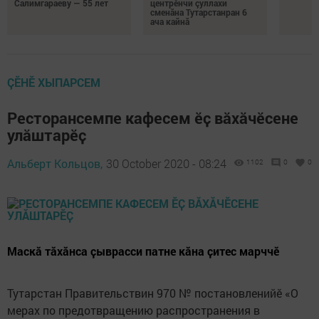
Салимгараеву — 55 лет
центрӗнчи çуллахи
сменăна Тутарстанран 6
ача кайнă
ÇӖНӖ ХЫПАРСЕМ
Ресторансемпе кафесем ӗҫ вӑхӑчӗсене
улӑштарӗҫ
Альберт Кольцов,
30 October 2020 - 08:24
1102
0
0
Маскӑ тӑхӑнса ҫыврасси патне кӑна ҫитес марччӗ
Тутарстан Правительствин 970 № постановленийӗ «О
мерах по предотвращению распространения в