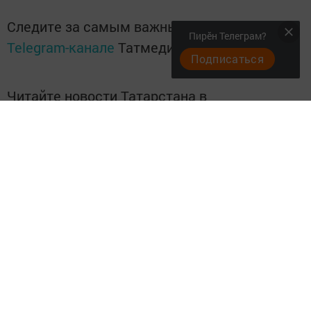
Следите за самым важным и интересным в
Пирӗн Телеграм?
Telegram-канале
Татмедиа
Подписаться
Читайте новости Татарстана в
национальном мессенджере MАХ:
https://max.ru/tatmedia
Перейти на страницу новости