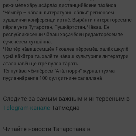
режимӗпе хӑрушсӑрлӑх дистанцийӗсене пӑхӑнса
"Чӗмпӗр – чӑваш литературин сӑпки" регионсем
хушшинчи конференци иртнӗ. Вырӑнти литераторсемпе
пӗрле унта Тутарстан, Пушкӑртстан, Чӑваш Ен
республикисенчи чӑваш хаҫачӗсен редакторӗсемпе
ӗҫченӗсем хутшӑннӑ.
Чӗмпӗр чӑвашсемшӗн Яковлев пӗрремӗш халӑх шкулӗ
уҫнӑ вӑхӑтра та, халӗ те чӑваш культурипе литератури
аталанӑвӗн центрӗ пулса тӑрать.
Тӗлпулӑва чӗмпӗрсем "Атӑл юрри" журнал тухма
пуҫланнӑранпа 100 ҫул ҫитнине халалланӑ
Следите за самым важным и интересным в
Telegram-канале
Татмедиа
Читайте новости Татарстана в