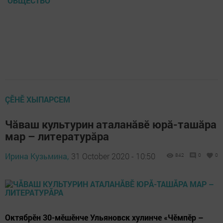
ОБЩЕСТВО
ÇӖНӖ ХЫПАРСЕМ
Чăваш культурин аталанăвӗ юрă-ташăра
мар – литературăра
Ирина Кузьмина,
31 October 2020 - 10:50
842
0
0
Октябрӗн 30-мӗшӗнче Ульяновск хулинче «Чӗмпӗр –