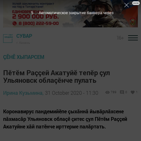
4
Автоматическое закрытие баннера через
СУВАР
16+
г. Казань
ÇӖНӖ ХЫПАРСЕМ
Пӗтӗм Раççей Акатуйӗ тепӗр çул
Ульяновск облаçӗнче пулать
Ирина Кузьмина,
31 October 2020 - 11:30
789
0
1
Коронавирус пандемийӗпе çыхăннă йывăрлăхсене
пăхмасăр Ульяновск облаçӗ çитес çул Пӗтӗм Раççей
Акатуйне хăй патӗнче ирттерме палăртать.