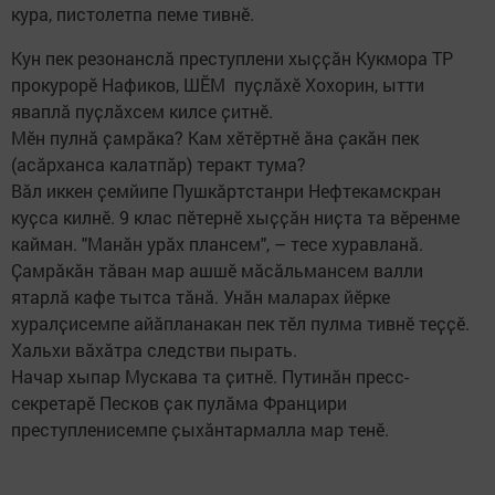
кура, пистолетпа пеме тивнӗ.
Кун пек резонанслӑ преступлени хыҫҫӑн Кукмора ТР
прокурорӗ Нафиков, ШӖМ пуҫлӑхӗ Хохорин, ытти
яваплӑ пуҫлӑхсем килсе ҫитнӗ.
Мӗн пулнӑ ҫамрӑка? Кам хӗтӗртнӗ ӑна ҫакӑн пек
(асӑрханса калатпӑр) теракт тума?
Вӑл иккен ҫемйипе Пушкӑртстанри Нефтекамскран
куҫса килнӗ. 9 клас пӗтернӗ хыҫҫӑн ниҫта та вӗренме
кайман. "Манӑн урӑх плансем", – тесе хуравланӑ.
Ҫамрӑкӑн тӑван мар ашшӗ мӑсӑльмансем валли
ятарлӑ кафе тытса тӑнӑ. Унӑн маларах йӗрке
хуралҫисемпе айӑпланакан пек тӗл пулма тивнӗ теҫҫӗ.
Хальхи вӑхӑтра следстви пырать.
Начар хыпар Мускава та ҫитнӗ. Путинӑн пресс-
секретарӗ Песков ҫак пулӑма Францири
преступленисемпе ҫыхӑнтармалла мар тенӗ.