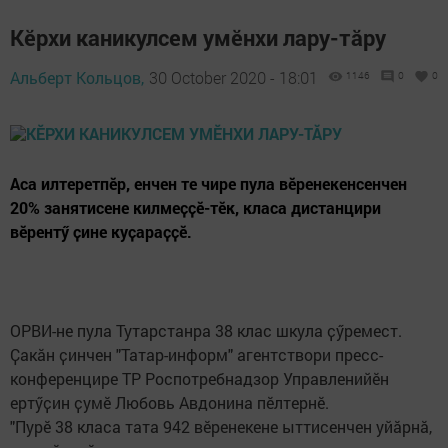
Кӗрхи каникулсем умӗнхи лару-тӑру
Альберт Кольцов,
30 October 2020 - 18:01
1146
0
0
Аса илтеретпӗр, енчен те чире пула вӗренекенсенчен
20% занятисене килмеҫҫӗ-тӗк, класа дистанцири
вӗрентӳ ҫине куҫараҫҫӗ.
ОРВИ-не пула Тутарстанра 38 клас шкула ҫӳремест.
Ҫакӑн ҫинчен "Татар-информ" агентствори пресс-
конференцире ТР Роспотребнадзор Управленийӗн
ертӳҫин ҫумӗ Любовь Авдонина пӗлтернӗ.
"Пурӗ 38 класа тата 942 вӗренекене ыттисенчен уйӑрнӑ,