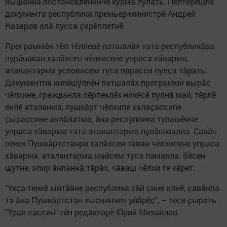
йышăннă постановленинче курма пулать. Пĕлтерĕшлĕ
документа республика премьер-министрĕ Андрей
Назаров алă пусса çирĕплетнĕ.
Программăн тĕп тĕллевĕ патшалăх тата республикăра
пурăнакан халăхсен чĕлхисене упраса хăварма,
аталантарма условисем туса парасси пулса тăрать.
Документпа килĕшÿллĕн патшалăх программи вырăс
чĕлхине, гражданла пĕрпеклĕх никĕсĕ пулнă май, тĕрлĕ
енлĕ аталанма, пушкăрт чĕлхипе калаçассипе
çырассине анлăлатма, ăна респуплика тулашĕнче
упраса хăварма тата аталантарма пулăшмалла. Çавăн
пекех Пушкăртстанри халăхсен тăван чĕлхисене упраса
хăварма, аталантарма майсем туса памалла. Вӗсен
шутне, эпир ӑнланнӑ тӑрӑх, чӑваш чӗлхи те кӗрет.
"Укçа-тенкĕ ыйтăвне республика хăй çине илнĕ, çавăнпа
та ăна Пушкăртстан хыснинчен уйăрĕç", – тесе ҫырать
"Урал сассин" тӗп редакторӗ Юрий Михайлов.