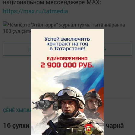
национальном мессенджере MАХ:
https://max.ru/tatmedia
Перейти на страницу новости
ÇӖНӖ ХЫПАРСЕМ
16 ҫулхи ҫамрӑка пульӑсем кӑна чарнӑ