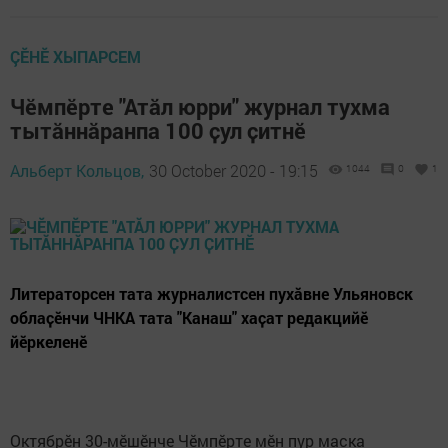
ÇӖНӖ ХЫПАРСЕМ
Чӗмпӗрте "Атӑл юрри" журнал тухма
тытӑннӑранпа 100 ҫул ҫитнӗ
Альберт Кольцов,
30 October 2020 - 19:15
1044
0
1
Литераторсен тата журналистсен пухӑвне Ульяновск
облаҫӗнчи ЧНКА тата "Канаш" хаҫат редакцийӗ
йӗркеленӗ
Октябрӗн 30-мӗшӗнче Чӗмпӗрте мӗн пур маска