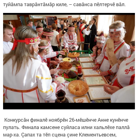
туйӑмпа таврӑнтӑмӑр киле, – савăнса пӗлтерчӗ вăл.
Конкурсăн финалӗ ноябрӗн 26-мӗшӗнче Анне кунӗнче
пулать. Финала камсене суйласа илни хальлӗхе паллă
мар-ха. Çапах та тӗп сцена çине Клементьевсем,