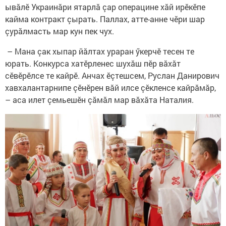
ывăлӗ Украинăри ятарлă çар операцине хăй ирӗкӗпе
кайма контракт çырать. Паллах, атте-анне чӗри шар
çурăлмасть мар кун пек чух.
– Мана çак хыпар йӑлтах ураран ӳкерчӗ тесен те
юрать. Конкурса хатӗрленес шухӑш пӗр вӑхӑт
сӗвӗрӗлсе те кайрӗ. Анчах ӗçтешсем, Руслан Данирович
хавхалантарнипе çӗнӗрен вӑй илсе çӗкленсе кайрӑмăр,
– аса илет çемьешӗн çăмăл мар вăхăта Наталия.