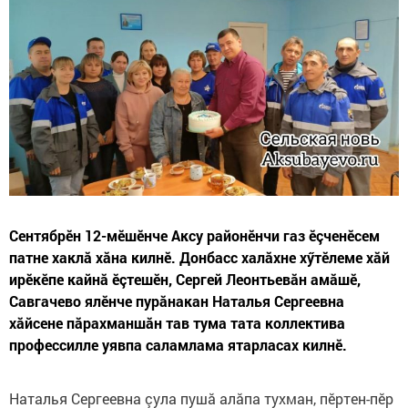
Сентябрӗн 12-мӗшӗнче Аксу районӗнчи газ ӗçченӗсем
патне хаклă хăна килнӗ. Донбасс халăхне хӳтӗлеме хăй
ирӗкӗпе кайнă ӗçтешӗн, Сергей Леонтьевăн амăшӗ,
Савгачево ялӗнче пурăнакан Наталья Сергеевна
хăйсене пăрахманшăн тав тума тата коллектива
профессилле уявпа саламлама ятарласах килнӗ.
Наталья Сергеевна çула пушă алăпа тухман, пӗртен-пӗр