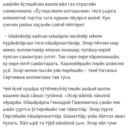
ывăлӗн ӗçтешӗсем валли вăл газ отраслӗн
символикипе, «Ӗçтешсемпе юлташсене» тесе çырса
илемлетнӗ тортпа тата курник пӗçерсе килнӗ. Кун
çинчен район хаçачӗн сайчӗ пӗлтерет.
– Ывăлăмăр кайсан мăшăрпа иксӗмӗр мӗнле
пурăнăпăр-ши тесе пăшăрхантăмăр. Эпир пӗччен мар
иккен, коллективăр яланах юнашар, пулăшу кирлӗ
пулсан самантрах çитет. Тав сире пире пăрахманшăн,
ку пире питӗ савăнтарать. Кашнийӗршӗн пирӗн алăксем
уçă. Эсир килни пысăк уяв пирӗншӗн,– тенӗ Наталья
Сергеевна коллектива тав туса.
Чей ӗçнӗ хушăра хӳтӗлевçӗ-ӗçтешӗн амăшӗ валли
кашнин ăшă сăмах тупăннă. «Эсир вăйлă, хăюллă
хӗрарăм. Мăшăрăрпа Геннадий Павловичпа çакăн пек
ывăл çуртса ӳстернӗшӗн тав тăватпăр. Эпир пурте
Сергейшӗн пăшăрханатпăр. Шанатпăр, унăн йăлтах аван
пулать. Вăл ырă та тӳрӗ кăмăллă çын. Эсир кӗл туни