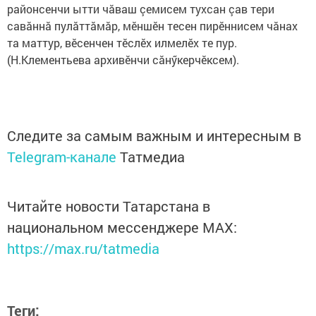
районсенчи ытти чăваш çемисем тухсан çав тери
савăннă пулăттăмăр, мӗншӗн тесен пирӗннисем чăнах
та маттур, вӗсенчен тӗслӗх илмелӗх те пур.
(Н.Клементьева архивӗнчи сăнӳкерчӗксем).
Следите за самым важным и интересным в
Telegram-канале
Татмедиа
Читайте новости Татарстана в
национальном мессенджере MАХ:
https://max.ru/tatmedia
Теги: