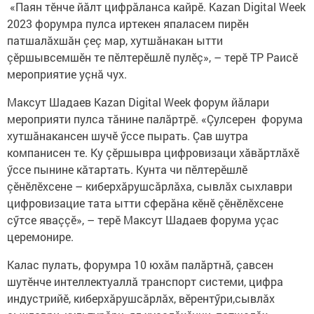
«Паян тӗнче йăлт цифрăланса кайрӗ. Kazan Digital Week
2023 форумра пулса иртекен япаласем пирӗн
патшалăхшăн çеç мар, хутшăнакан ытти
çӗршывсемшӗн те пӗлтерӗшлӗ пулӗç», – терӗ ТР Раисӗ
мероприятие уçнă чух.
Максут Шадаев Kazan Digital Week форум йăлари
мероприяти пулса тăнине палăртрӗ. «Çулсерен форума
хутшăнакансен шучӗ ӳссе пырать. Çав шутра
компанисен те. Ку çӗршывра цифровизаци хăвăртлăхӗ
ӳссе пынине кăтартать. Кунта чи пӗлтерӗшлӗ
çӗнӗлӗхсене – киберхăрушсăрлăха, сывлăх сыхлаври
цифровизацие тата ытти сферăна кӗнӗ çӗнӗлӗхсене
сӳтсе яваççӗ», – терӗ Максут Шадаев форума уçас
церемонире.
Калас пулать, форумра 10 юхăм палăртнă, çавсен
шутӗнче интеллектуаллă транспорт системи, цифра
индустрийӗ, киберхăрушсăрлăх, вӗрентӳри,сывлăх