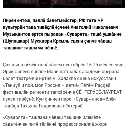
Пирӗн ентеш, паллă балетмейстер, РФ тата ЧР
культурăн тава тивӗçлӗ ӗçченӗ Анатолий Николаевич
Музыкантов ертсе пыракан «Суварята» ташă ушкăнне
(Шупашкар) Мускаври Кремль сцени çинче чăваш
ташшине ташлама чӗннӗ.
Çак чыса пӗчӗк ташăçăсем сентябрӗн 15-16-мӗшӗсенче
Эрик Сапеев ячӗллӗ Мари патшалăх академи оперăпа
балет театрӗнче иртнӗ VI Халăхпа сцена искусствин
«Танцуй и пой, моя Россия – дети!» Пӗтӗм Раççей
фестивалӗн регионти тапхăрӗнче ÇӖНТЕРӲÇӖ-ЛАУРЕАТ
пулса тивӗçнӗ. Кун çинчен пире «Сувар» ансамблӗн
ташăçи Татьяна Гаврилова пӗлтерчӗ.
«Суварята» ташланă чăваш ташшин илемӗпе
хăватӗнчен питӗ тӗлӗннӗ профессионаллă жюри