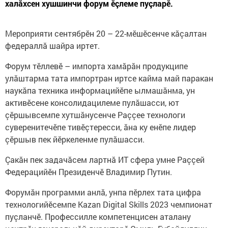
халăхсен хушшинчи форум ӗçлеме пуçларĕ.
Мероприяти сентябрӗн 20 – 22-мӗшӗсенче кăçалтан
федераллă шайра иртет.
Форум тӗллевӗ – импорта хамăрăн продукципе
улăштарма тата импортран иртсе кайма май паракан
наукăпа техника информацийӗпе ылмашăнма, ун
активӗсене консолидацилеме пулăшасси, ют
çӗршывсемпе хутшăнусенче Раççее технологи
суверенитечӗпе тивӗçтересси, ăна ку енӗпе лидер
çӗршыв пек йӗркеленме пулăшасси.
Çакăн пек задачăсем лартнă ИТ сфера умне Раççей
Федерацийӗн Президенчӗ Владимир Путин.
Форумăн программи анлă, унпа пӗрлех тата цифра
технологийӗсемпе Kazan Digital Skills 2023 чемпионат
пуçланчӗ. Профессилле компетенцисен аталану