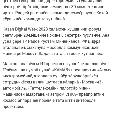
центрӗн генеральнăй директорӗ Эмиль Губайдуллин
пӗлтернӗ тăрăх кăçалхи чемпионат 30 компетенципе
иртет. Раççей регионӗсен командисемсӗр пуçне Китай
çӗршывӗн команди те хутшăннă.
Kazan Digital Week 2023 халăхсен хушшинчи форум
сентябрӗн 20-мӗшӗнче ирхине 8 сехетрех пуçланчӗ. Ăна
уçнă çӗре ТР Раисӗ Рустам Минниханов, РФ цифра
аталанăвӗн, çыхăнупа массăлла коммуникацисен
министрӗ Максут Шадаев тата ыттисем хутшăнчӗç.
Малтанласа вӗсем ИТ-проектсен куравӗпе паллашрӗç.
Тӗлӗнмелли нумай пулчӗ: «КАМАЗ» предприятин «Атом»
электромобилӗ, ятарласа çул-йӗр хăрушсăрлăхӗн
сотрудникӗсем валли шутласа кăларнă «Москвич3»
автомобиль, «Таттелекомăн» пилотсăр мини-
машинисен ăмăртăвӗ, «Газпром СПКА» предприятин
космос аппарачӗн проекчӗ тата ытти интереслӗ
проектсем.