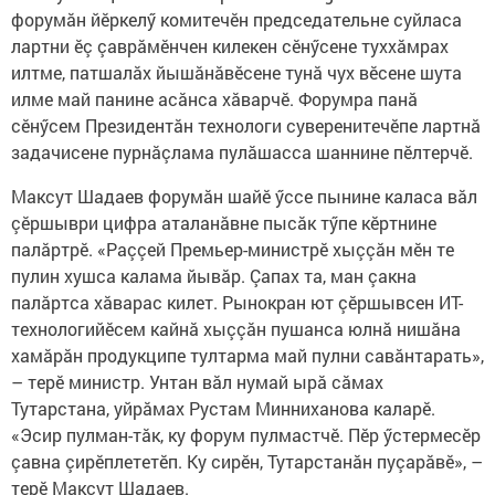
форумăн йӗркелӳ комитечӗн председательне суйласа
лартни ӗç çаврăмӗнчен килекен сӗнӳсене туххăмрах
илтме, патшалăх йышăнăвӗсене тунă чух вӗсене шута
илме май панине асăнса хăварчӗ. Форумра панă
сӗнӳсем Президентăн технологи суверенитечӗпе лартнă
задачисене пурнăçлама пулăшасса шаннине пӗлтерчӗ.
Максут Шадаев форумăн шайӗ ӳссе пынине каласа вăл
çӗршыври цифра аталанăвне пысăк тӳпе кӗртнине
палăртрӗ. «Раççей Премьер-министрӗ хыççăн мӗн те
пулин хушса калама йывăр. Çапах та, ман çакна
палăртса хăварас килет. Рынокран ют çӗршывсен ИТ-
технологийӗсем кайнă хыççăн пушанса юлнă нишăна
хамăрăн продукципе тултарма май пулни савăнтарать»,
– терӗ министр. Унтан вăл нумай ырă сăмах
Тутарстана, уйрăмах Рустам Минниханова каларӗ.
«Эсир пулман-тăк, ку форум пулмастчӗ. Пӗр ӳстермесӗр
çавна çирӗплететӗп. Ку сирӗн, Тутарстанăн пуçарăвӗ», –
терӗ Максут Шадаев.