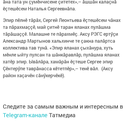
ăна тата ун çумӗнчисене çитетех»,– ăшшăн калаçнă
ӗçтешӗсем Наталья Сергеевнăпа.
Эпир пӗлнӗ тăрăх, Сергей Леонтьева ӗçтешӗсем чăнах
та пăрахмаççӗ, май çитнӗ таран яланах пулăшма
тăрăшаççӗ. Малашне те пăрахмӗç. Аксу РЭГС ертӳçи
Александр Мартынов хальхинче те çакна палăртса
коллектива тав тунă. «Эпир яланах çыхăнура, хуть
мӗнле ыйту пулсан та шăнкăравлăр, пулăшма яланах
хатӗр эпир. Ывăлăра, хамăрăн ӗçтеше Сергее эпир
Çӗнтерӳпе таврăнасса кӗтетпӗр»,– тенӗ вăл. (Аксу
район хаçачӗн сăнӳкерчӗкӗ).
Следите за самым важным и интересным в
Telegram-канале
Татмедиа