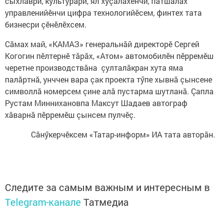
сыхлаври, культурăри, ял хуçалăхӗнчи, патшалăх
управленийӗнчи цифра технологийӗсем, финтех тата
бизнесри çӗнӗлӗхсем.
Сăмах май, «КАМАЗ» генеральнăй директорӗ Сергей
Когогин пӗлтернӗ тăрăх, «Атом» автомобилӗн пӗрремӗш
черетне производствăна çулталăкран хута яма
палăртнă, унччен вара çак проекта тӳпе хывнă çынсене
символлă номерсем çине алă пустарма шутланă. Çапла
Рустам Миннихановпа Максут Шадаев автограф
хăварнă пӗрремӗш çынсем пулчӗç.
Сăнӳкерчӗксем «Татар-информ» ИА тата авторăн.
Следите за самым важным и интересным в
Telegram-канале
Татмедиа