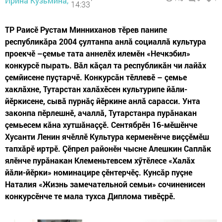
Ирина Кузьмина,
14:33
ТР Раисӗ Рустам Минниханов тӗрев панипе
республикăра 2004 çултанпа анлă социаллă культура
проекчӗ –çемье тата аннелӗх илемӗн «Нечкэбил»
конкурсӗ пырать. Вăл кăçал та республикăн чи лайăх
çемйисене пуçтарчӗ. Конкурсăн тӗллевӗ – çемье
хаклăхне, Тутарстан халăхӗсен культурипе йăли-
йӗркисене, сывă пурнăç йӗркине анлă сарасси. Унта
законпа пӗрлешнӗ, ачаллă, Тутарстанра пурăнакан
çемьесем кăна хутшăнаççӗ. Сентябрӗн 16-мӗшӗнче
Хусанти Ленин ячӗллӗ Культура керменӗнче виççӗмӗш
тапхăрӗ иртрӗ. Çӗпрел районӗн чысне Алешкин Саплăк
ялӗнче пурăнакан Клеменьтевсем хӳтӗлесе «Халăх
йăли-йӗрки» номинацире çӗнтерчӗç. Кунсăр пуçне
Наталия «Жизнь замечательной семьи» сочиненисен
конкурсӗнче те мала тухса Диплома тивӗçрӗ.