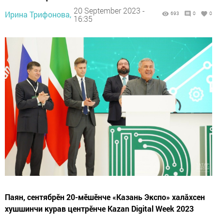
20 September 2023 -
Ирина Трифонова,
693
0
0
16:35
Паян, сентябрĕн 20-мĕшĕнче «Казань Экспо» халăхсен
хушшинчи курав центрӗнче Kazan Digital Week 2023