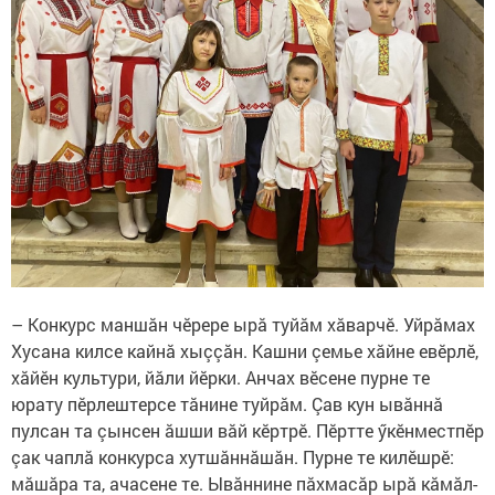
– Конкурс маншӑн чӗрере ырӑ туйӑм хӑварчӗ. Уйрӑмах
Хусана килсе кайнӑ хыççӑн. Кашни çемье хӑйне евӗрлӗ,
хӑйӗн культури, йӑли йӗрки. Анчах вӗсене пурне те
юрату пӗрлештерсе тӑнине туйрӑм. Çав кун ывӑннӑ
пулсан та çынсен ӑшши вăй кӗртрӗ. Пӗртте ӳкӗнместпӗр
çак чаплӑ конкурса хутшӑннӑшӑн. Пурне те килӗшрӗ:
мӑшӑра та, ачасене те. Ывӑннине пӑхмасӑр ырӑ кӑмӑл-