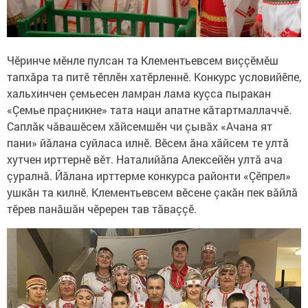
Чӗринче мӗнле пулсан та Клементьевсем виççӗмӗш
тапхăра та питӗ тӗплӗн хатӗрленнӗ. Конкурс условийӗпе,
хальхинчен çемьесен ламран лама куçса пыракан
«Çемье праçникне» тата наци апатне кăтартмаллаччӗ.
Саплăк чăвашӗсем хăйсемшӗн чи çывăх «Ачана ят
пани» йăлана суйласа илнӗ. Вӗсем ăна хăйсем те ултă
хутчен ирттернӗ вӗт. Наталийăпа Алексейӗн ултă ача
çуралнă. Йăлана ирттерме конкурса районти «Çӗпрел»
ушкăн та килнӗ. Клементьевсем вӗсене çакăн пек вăйлă
тӗрев панăшăн чӗререн тав тăваççӗ.