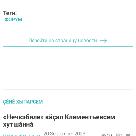
Теги:
ФОРУМ
Перейти на страницу новости
ÇӖНӖ ХЫПАРСЕМ
«Нечкэбиле» кăçал Клементьевсем
хутшăннă
20 September 2023 -
718
0
1