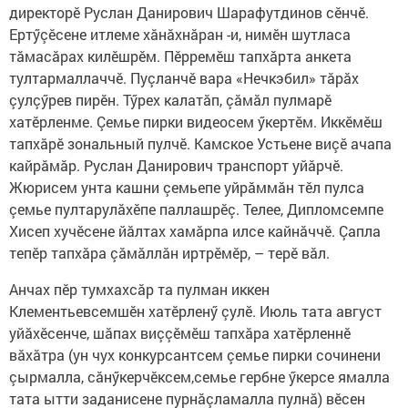
директорӗ Руслан Данирович Шарафутдинов сӗнчӗ.
Ертӳçӗсене итлеме хӑнӑхнӑран -и, нимӗн шутласа
тӑмасӑрах килӗшрӗм. Пӗрремӗш тапхӑрта анкета
тултармаллаччӗ. Пуçланчӗ вара «Нечкэбил» тăрăх
çулçӳрев пирӗн. Тӳрех калатӑп, çӑмӑл пулмарӗ
хатӗрленме. Çемье пирки видеосем ӳкертӗм. Иккӗмӗш
тапхăрӗ зональный пулчӗ. Камское Устьене виçӗ ачапа
кайрӑмӑр. Руслан Данирович транспорт уйӑрчӗ.
Жюрисем унта кашни çемьепе уйрăммăн тӗл пулса
çемье пултарулӑхӗпе паллашрӗç. Телее, Дипломсемпе
Хисеп хучӗсене йӑлтах хамăрпа илсе кайнӑччӗ. Çапла
тепӗр тапхăра çӑмӑллӑн иртрӗмӗр, – терӗ вăл.
Анчах пӗр тумхахсăр та пулман иккен
Клементьевсемшӗн хатӗрленӳ çулӗ. Июль тата август
уйăхӗсенче, шăпах виççӗмӗш тапхăра хатӗрленнӗ
вăхăтра (ун чух конкурсантсем çемье пирки сочинени
çырмалла, сăнӳкерчӗксем,семье гербне ӳкерсе ямалла
тата ытти заданисене пурнăçламалла пулнă) вӗсен