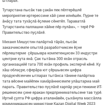
ытларах.
Тутарстана пысăк тав çакăн пек пӗлтерӗшлӗ
мероприятие иртерессине хăй çине илнӗшӗн. Пурне те
ăнăçу тата тухăçлă ӗçлеме сӗнетӗп. Тараватлă
Тутарстанпа паллашни хăйне пӗр пулăм», – терӗ РФ
Правительство пуçлăхӗ.
Михаил Мишустин палăртнă тăрăх, пысăк
заказчиксемпе опытлă разработчиксен ӗçне
пӗрлештерме çӗршывра компетенцисен 33 индустри
центрне хута янă. Çак тытăма 300 яхăн отрасль
организацийӗ тата 700 яхăн профиль эксперчӗ кӗнӗ. Ку
хăш облаçре, сферăра ют çӗршывсен цифра
продукчӗсенчен ытларах тытăнса тăнине палăртма
тата вӗсене майӗпен хамăрăннисемпе улăштарма май
парать. Правительство пуçлăхӗ харпăр укçи-тенкине ИТ-
решенисем çине яракан предпринимательсене тав турӗ.
Иртнӗ çулта РФ цифра аталанăвӗн, çыхăнупа массăлла
коммуникацисен министрне Kazan Digital Week 2023