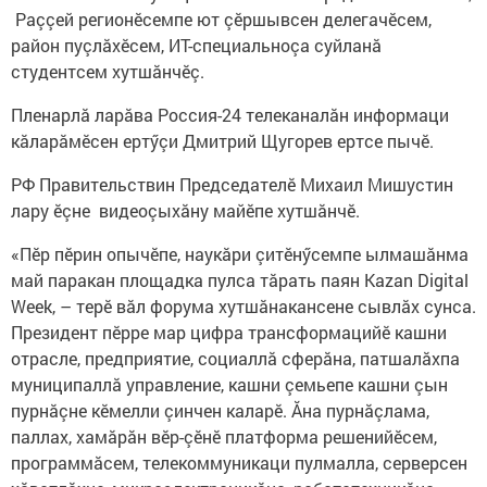
Раççей регионӗсемпе ют çӗршывсен делегачӗсем,
район пуçлăхӗсем, ИТ-специальноçа суйланă
студентсем хутшăнчӗç.
Пленарлă ларăва Россия-24 телеканалăн информаци
кăларăмӗсен ертӳçи Дмитрий Щугорев ертсе пычӗ.
РФ Правительствин Председателӗ Михаил Мишустин
лару ӗçне видеоçыхăну майӗпе хутшăнчӗ.
«Пӗр пӗрин опычӗпе, наукăри çитӗнӳсемпе ылмашăнма
май паракан площадка пулса тăрать паян Kazan Digital
Week, – терӗ вăл форума хутшăнакансене сывлăх сунса.
Президент пӗрре мар цифра трансформацийӗ кашни
отрасле, предприятие, социаллă сферăна, патшалăхпа
муниципаллă управление, кашни çемьепе кашни çын
пурнăçне кӗмелли çинчен каларӗ. Ăна пурнăçлама,
паллах, хамăрăн вӗр-çӗнӗ платформа решенийӗсем,
программăсем, телекоммуникаци пулмалла, серверсен