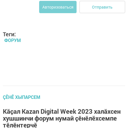
Отправить
Авторизоваться
Теги:
ФОРУМ
ÇӖНӖ ХЫПАРСЕМ
Кăҫал Kazan Digital Week 2023 халăхсен
хушшинчи форум нумай ҫӗнӗлӗхсемпе
тĕлĕнтерчĕ