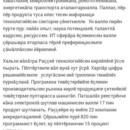
хăватлăхне, микроэлектроникăна, робототехникăна,
энергетикăпа транспорта аталантармалла. Паллах, пӗр-
пӗр продукта туса илес тесен информаци
технологийӗсен секторне çӗнетмелле. Ун валли пирӗн
пурте пур: лайăх опыт, наука потенциалӗ, талантлă
кадрсем, ресурссем. ИТ сферăра ӗçлекенсем валли
çӗршывра ятарласа тӗрлӗ преференцисемпе
çăмăллăхсем йӗркеленӗ.
Хальхи вăхăтра Раççей технологийӗсен кирлӗлӗхӗ ӳссе
пырать. Пӗлтӗртенпе вăл вунă хут ӳсрӗ. Харпăр цифра
решенийӗсемпе услугăсене икӗ триллион тенкӗлӗх
пурнăçланă. Программа тивӗçтерӗвӗпе ӗçлекен
производительсем рынока кирлӗ продукципе çителӗклӗ
тивӗçтерме пултарасса шанатăп. Патшалăх реестрӗнче
кăна электронлă шутлав машинисем валли 17 пин
продукт шутланать. Раççейре ку енӗпе 22 компание
аккредитациленӗ. Çӗршывӗпе пурӗ 820 пин
программист ӗçлет, ку пӗлтӗрхинчен 15 процент