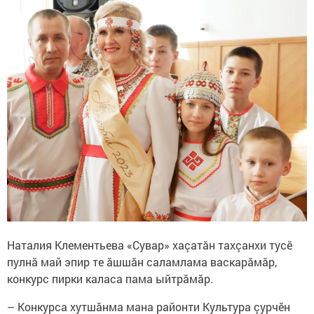
Наталия Клементьева «Сувар» хаçатăн тахçанхи тусӗ
пулнă май эпир те ăшшăн саламлама васкарăмăр,
конкурс пирки каласа пама ыйтрăмăр.
– Конкурса хутшӑнма мана районти Культура çурчӗн