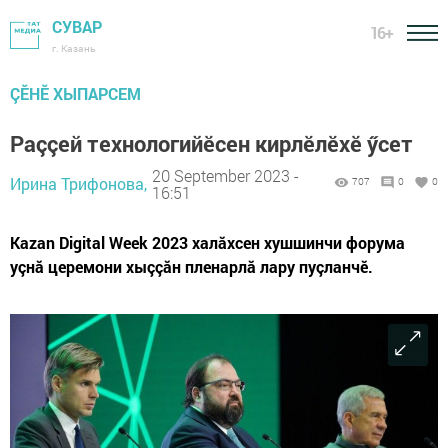
СУВАР
16+
г. Казань
ÇӖНӖ ХЫПАРСЕМ
Раççей технологийӗсен кирлӗлӗхӗ ӳсет
20 September 2023 -
Ирина Трифонова,
707
0
0
16:51
Kazan Digital Week 2023 халăхсен хушшинчи форума
уçнă церемони хыççăн пленарлă лару пуçланчӗ.