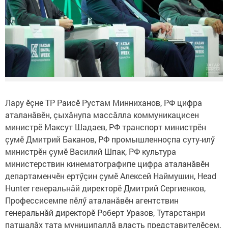
Лару ӗçне ТР Раисӗ Рустам Минниханов, РФ цифра
аталанăвӗн, çыхăнупа массăлла коммуникацисен
министрӗ Максут Шадаев, РФ транспорт министрӗн
çумӗ Дмитрий Баканов, РФ промышленноçпа суту-илӳ
министрӗн çумӗ Василий Шпак, РФ культура
министерствин кинематографипе цифра аталанăвӗн
департаменчӗн ертӳçин çумӗ Алексей Наймушин, Head
Hunter генеральнăй директорӗ Дмитрий Сергиенков,
Профессисемпе пӗлӳ аталанăвӗн агентствин
генеральнăй директорӗ Роберт Уразов, Тутарстанри
патшалăх тата муниципаллă власть представителӗсем,