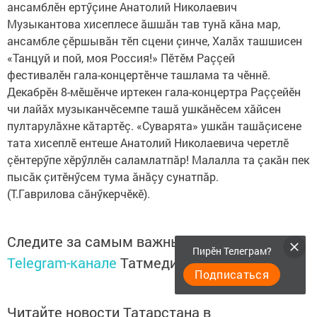
ансамблӗн ертӳçине Анатолий Николаевич
Музыкантова хисеплесе ăшшăн тав тунă кăна мар,
ансамбле çӗршывăн тӗп сцени çинче, Халăх ташшисен
«Танцуй и пой, моя Россия!» Пӗтӗм Раççей
фестивалӗн гала-концертӗнче ташлама та чӗннӗ.
Декабрӗн 8-мӗшӗнче иртекен гала-концертра Раççейӗн
чи лайăх музыканчӗсемпе ташă ушкăнӗсем хăйсен
пултарулăхне кăтартӗç. «Суварята» ушкăн ташăçисене
тата хисеплӗ ентеше Анатолий Николаевича черетлӗ
çӗнтерӳпе хӗрӳллӗн саламлатпăр! Малалла та çакăн пек
пысăк çитӗнӳсем тума ăнăçу сунатпăр.
(Т.Гаврилова сăнӳкерчӗкӗ).
Следите за самым важным и интересным в
Пирӗн Телеграм?
Telegram-канале
Татмедиа
Подписаться
Читайте новости Татарстана в