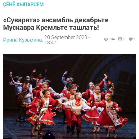
ÇӖНӖ ХЫПАРСЕМ
«Суварята» ансамбль декабрьте
Мускавра Кремльте ташлать!
20 September 2023 -
Ирина Кузьмина,
734
0
1
13:47