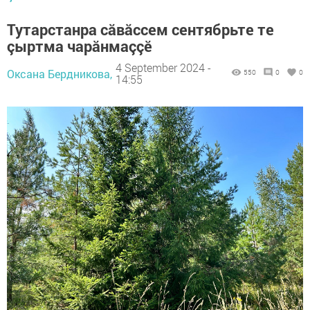
Тутарстанра сăвăссем сентябрьте те
çыртма чарăнмаççĕ
4 September 2024 -
Оксана Бердникова,
550
0
0
14:55