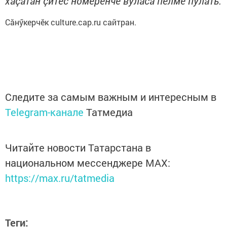
хаçатăн çитес номерĕнче вуласа пĕлме пулать.
Сăнӳкерчӗк culture.cap.ru сайтран.
Следите за самым важным и интересным в
Telegram-канале
Татмедиа
Читайте новости Татарстана в
национальном мессенджере MАХ:
https://max.ru/tatmedia
Теги: