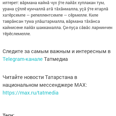
илтерет: вăрмана кайнă чух ӳте лайăх хуплакан тум,
урана çӳллӗ кунчаллă атă тăхăнмалла, уçă ӳте ятарлă
хатӗрсемпе — репеллентсемпе — сӗрмелле. Киле
таврăнсан тума улăштармалла, вăрмана тăхăнса
кайнисене лайăх шаккамалла. Çи-пуçа сăвăс ларнинчен
тĕрĕслемелле.
Следите за самым важным и интересным в
Telegram-канале
Татмедиа
Читайте новости Татарстана в
национальном мессенджере MАХ:
https://max.ru/tatmedia
Теги: