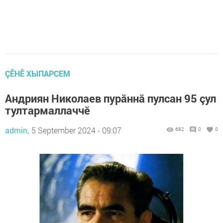
ÇӖНӖ ХЫПАРСЕМ
Андриян Николаев пурăннă пулсан 95 çул
тултармаллаччĕ
admin,
5 September 2024 - 09:07
682
0
0