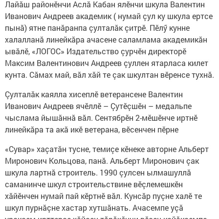
Лайăш районӗнчи Аслă Кабан ялӗнчи шкула Валентин
Иванович Андреев академик ( нумай çул ку шкула ертсе
пынă) ятне панăранпа çулталăк çитрӗ. Пӗлӳ кунне
халалланă линейкăра ачасене саламлама академикăн
ывăлӗ, «ЛОГОС» Издательство çурчӗн директорӗ
Максим Валентинович Андреев çуллен ятарласа килет
кунта. Сăмах май, вăл хăй те çак шкултан вӗренсе тухнă.
Çулталăк каялла хисеплӗ ветерансене Валентин
Иванович Андреев ячӗллӗ – Çутӗçшӗн – медальпе
чыслама йышăннă вăл. Сентябрӗн 2-мӗшӗнче иртнӗ
линейкăра та акă икӗ ветерана, вӗсенчен пӗрне
«Сувар» хаçатăн тусне, темиçе кӗнеке авторне Альберт
Миронович Кольцова, панă. Альберт Миронович çак
шкула лартнă строитель. 1990 çулсен ылмашуллă
саманинче шкул строительствине вӗçлемешкӗн
хăйӗнчен нумай пай кӗртнӗ вăл. Кунсăр пуçне халӗ те
шкул пурнăçне хастар хутшăнать. Ачасемпе уçă