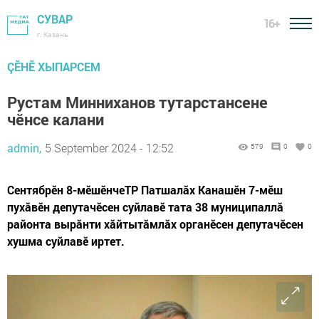
СУВАР
16+
г. Казань
ÇӖНӖ ХЫПАРСЕМ
Рустам Минниханов тутарстансене
чӗнсе калани
admin,
5 September 2024 - 12:52
579
0
0
Сентябрӗн 8-мӗшӗнчеТР Патшалăх Канашӗн 7-мӗш
пухăвӗн депутачӗсен суйлавӗ тата 38 муниципаллă
районта вырăнти хăйтытăмлăх органӗсен депутачӗсен
хушма суйлавӗ иртет.