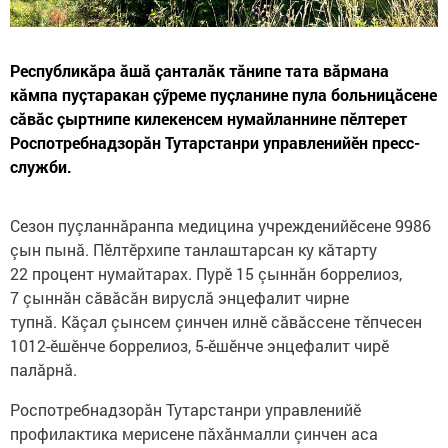
Республикăра ăшă çанталăк тăнипе тата вăрмана
кăмпа пуçтаракан çӳреме пуçланине пула больницăсене
сăвăс çыртнипе килекенсем нумайланнине пĕлтерет
Роспотребнадзорăн Тутарстанри управленийӗн пресс-
служби.
Сезон пуçланнăранпа медицина учрежденийĕсене 9986
çын пынă. Пĕлтĕрхипе танлаштарсан ку кăтарту
22 процент нумайтарах. Пурĕ 15 çыннăн боррелиоз,
7 çыннăн сăвăсăн вируслă энцефалит чирне
тупнă. Кăçал çынсем çинчен илнĕ сăвăссене тӗпчесен
1012-ӗшӗнче боррелиоз, 5-ĕшĕнче энцефалит чирĕ
палăрнă.
Роспотребнадзорăн Тутарстанри управленийĕ
профилактика мерисене пăхăнмалли çинчен аса