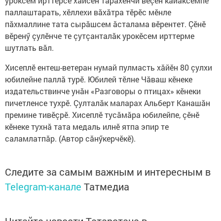
уроксем ирттерсе хăйсен тăрăхӗнчи вӗçен кайăксемпе
паллаштарать, хӗллехи вăхăтра тӗрӗс мӗнле
пăхмаллине тата сырăшсем ăсталама вӗрентет. Çӗнӗ
вӗренӳ çулӗнче те çутçанталăк урокӗсем ирттерме
шутлать вăл.
Хисеплӗ ентеш-ветеран нумай пулмасть хăйӗн 80 çулхи
юбилейне паллă турӗ. Юбилей тӗлне Чăваш кӗнеке
издательствинче унăн «Разговоры о птицах» кӗнеки
пичетленсе тухрӗ. Çулталăк маларах Альберт Канашăн
премине тивӗçрӗ. Хисеплӗ тусăмăра юбилейпе, çӗнӗ
кӗнеке тухнă тата медаль илнӗ ятпа эпир те
саламлатпăр. (Автор сăнӳкерчӗкӗ).
Следите за самым важным и интересным в
Telegram-канале
Татмедиа
Читайте новости Татарстана в