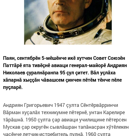
Паян, сентябрӗн 5-мӗшӗнче икӗ хутчен Совет Союзĕн
Паттӑрĕ ята тивӗçнӗ авиаци генерал-майорĕ Андриян
Николаев çуралнăранпа 95 çул çитет. Вӑл уçлӑха
хӑпарнӑ хыççӑн чӑвашсем çинчен пӗтӗм тӗнче пӗле
пуçларӗ.
Андриян Григорьевич 1947 çулта Сĕнтĕрвăрринчи
Вăрман хуçалăх техникумне пĕтернĕ, унтан Карелире
тăрăшнă. 1950 çулта çар авиаци училищине пĕтерсен
Мускав çар округĕн сывлăшран тапăнасран хӳтĕлекен
чаçĕнче летчик-истребитель пулнă. 1960 çулта