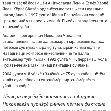
тава тивĕçлĕ ĕçсемшĕн А.Николаева Ленин, Ĕçлĕх Хĕрлĕ
Ялав, Хĕрлĕ Çăлтăр орденĕсемпе тата ытти медальпе
наградăланă. 1997 çулта Чăваш Республикин хисеплĕ
гражданинĕ ят парса чысланă. Пысăк наградăсем тата
та нумай унăн.
Андриян Григорьевич Николаев Чăваш Ен
аталанăвĕшĕн, тăван халăхăмăрăн ырлăхĕшĕн каласа
пĕтерме çук нумай ырă ĕç тунă, ырми-канми ĕçленĕ.
Чăваш наци конгресĕ никĕсленнинче те паллă
ентешĕмĕр тӳпи пысăк. 1992 çулта ЧНК пĕрремĕш Аслă
Пухăвĕнче ăна Мăн Канаш пайташне суйланă.
2004 çулхи утă уйăхĕн 3-мĕшĕнче 75 çула кайса пĕтĕм
халăх сума сăвакан ентешĕмĕр пиртен ĕмĕрлĕхех
уйрăлса кайрĕ...
Тĕнчери виççĕмĕш космонавтăн Андриян
Николаевăн пурнăçĕ çинчен пĕлмен фактсене