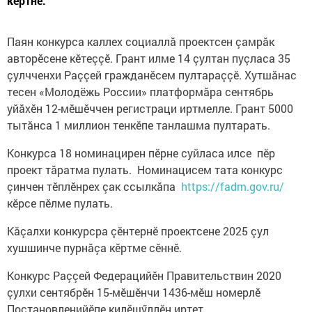
кӗртнӗ.
Паян конкурса каллех социаллӑ проектсен çамрӑк
авторӗсене кӗтеççӗ. Грант илме 14 çултан пуçласа 35
çулчченхи Раççей гражданӗсем пултараççӗ. Хутшӑнас
тесен «Молодёжь России» платформӑра сентябрь
уйăхӗн 12-мӗшӗччен регистраци иртмелле. Грант 5000
тытăнса 1 миллион тенкӗпе танлашма пултарать.
Конкурса 18 номинацирен пӗрне суйласа илсе пӗр
проект тӑратма пулать. Номинацисем тата конкурс
çинчен тӗплӗнрех çак ссылкăпа
https://fadm.gov.ru/
кӗрсе пӗлме пулать.
Кӑçалхи конкурсра çӗнтернӗ проектсене 2025 çул
хушшинче пурнăçа кӗртме сӗннӗ.
Конкурс Раççей Федерацийӗн Правительствин 2020
çулхи сентябрӗн 15-мӗшӗнчи 1436-мӗш номерлӗ
Постановленийӗпе килӗшӳллӗн иртет.