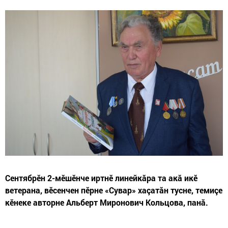
Сентябрӗн 2-мӗшӗнче иртнӗ линейкăра та акă икӗ
ветерана, вӗсенчен пӗрне «Сувар» хаçатăн тусне, темиçе
кӗнеке авторне Альберт Миронович Кольцова, панă.