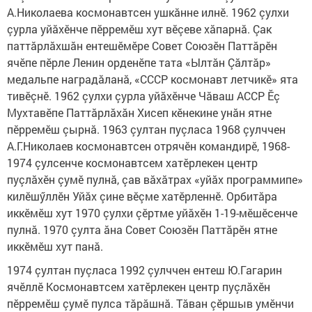
А.Николаева космонавтсен ушкăнне илнĕ. 1962 çулхи
çурла уйăхĕнче пĕрремĕш хут вĕçеве хăпарнă. Çак
паттăрлăхшăн ентешĕмĕре Совет Союзĕн Паттӑрĕн
ячĕпе пĕрле Ленин орденĕпе тата «Ылтăн Çăлтăр»
медальпе наградăланă, «СССР космонавт летчикĕ» ята
тивĕçнĕ. 1962 çулхи çурла уйăхĕнче Чăваш АССР Ĕç
Мухтавĕпе Паттăрлăхăн Хисеп кĕнекине унӑн ятне
пĕрремĕш çырнӑ. 1963 çултан пуçласа 1968 çулччен
А.Г.Николаев космонавтсен отрячĕн командирĕ, 1968-
1974 çулсенче космонавтсем хатĕрлекен центр
пуçлăхĕн çумĕ пулнă, çав вăхăтрах «уйăх программипе»
килĕшӳллĕн Уйăх çине вĕçме хатĕрленнĕ. Орбитăра
иккĕмĕш хут 1970 çулхи çĕртме уйăхĕн 1-19-мĕшĕсенче
пулнă. 1970 çулта ăна Совет Союзĕн Паттӑрӗн ятне
иккĕмĕш хут панă.
1974 çултан пуçласа 1992 çулччен ентеш Ю.Гагарин
ячĕллĕ Космонавтсем хатĕрлекен центр пуçлăхĕн
пĕрремĕш çумĕ пулса тăрăшнă. Тăван çĕршыв умĕнчи