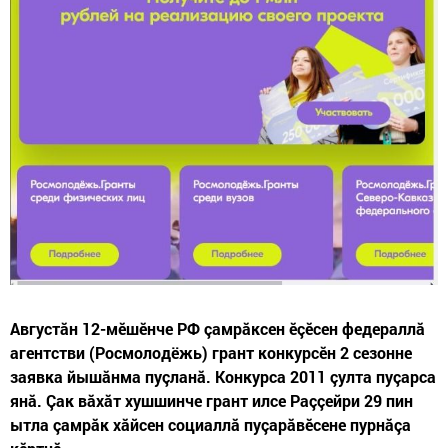
Августӑн 12-мӗшӗнче РФ çамрăксен ӗçӗсен федераллă
агентстви (Росмолодёжь) грант конкурсӗн 2 сезонне
заявка йышӑнма пуçланă. Конкурса 2011 çулта пуçарса
янă. Çак вăхăт хушшинче грант илсе Раççейри 29 пин
ытла çамрӑк хӑйсен социаллӑ пуçарӑвӗсене пурнӑçа