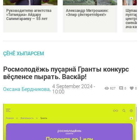
Руководителю агентства
Александр Митрошкин:
Шупашк
«Татмедиа» Айдару
«Эпир çӗнтеретпӗрех!»
пултару
Салимгараеву — 55 лет
центрӗн
сменăна
ача кай
ÇӖНӖ ХЫПАРСЕМ
Росмолодёжь пуçарнă Гранты конкурс
вӗçленсе пырать. Васкăр!
4 September 2024 -
Оксана Бердникова,
627
0
0
10:00