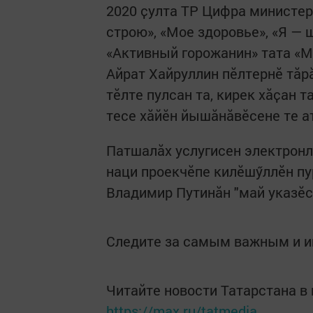
2020 ҫулта ТР Цифра министер
строю», «Мое здоровье», «Я — 
«Активный горожанин» тата «М
Айрат Хайруллин пӗлтернӗ тӑр
тӗлте пулсан та, кирек хӑҫан 
тесе хӑйӗн йышӑнӑвӗсене те а
Патшалӑх услугисен электрон
наци проекчӗпе килӗшӳллӗн пу
Владимир Путинӑн "май указӗ
Следите за самым важным и 
Читайте новости Татарстана 
https://max.ru/tatmedia