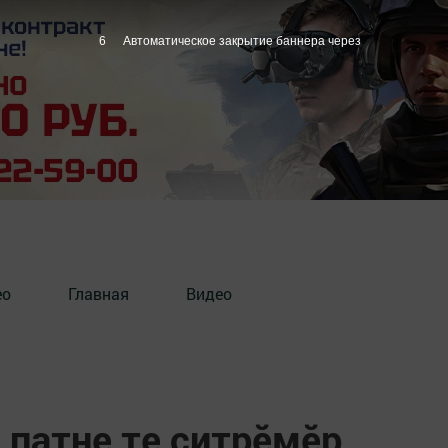
5
Автоматическое закрытие баннера через
ео
Главная
Видео
 патне те ҫитрӗмӗр