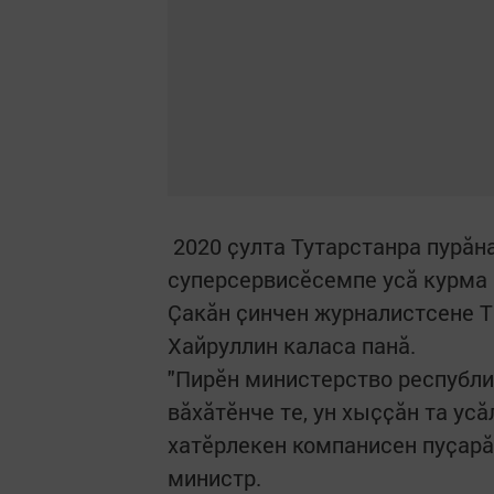
2020 ҫулта Тутарстанра пурӑн
суперсервисӗсемпе усӑ курма
Ҫакӑн ҫинчен журналистсене Т
Хайруллин каласа панӑ.
"Пирӗн министерство республ
вӑхӑтӗнче те, ун хыҫҫӑн та ус
хатĕрлекен компанисен пуҫарӑ
министр.