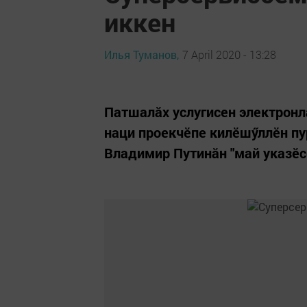
иккен
Илья Туманов,
7 April 2020 - 13:28
Патшалӑх услугисен электронл
наци проекчӗпе килӗшӳллӗн пу
Владимир Путинӑн "май указӗс