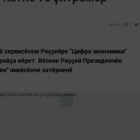
831
0
ӑ сервисӗсем Раҫҫейре "Цифра экономики"
рнӑҫа кӗрет. Вӗсене Раҫҫей Президенчӗн
ен" никӗсӗнче хатӗрленӗ