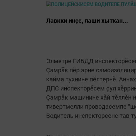
Лавкки инҫе, лаши хыткан...
Элметре ГИБДД инспекторӗсем
Ҫамрӑк пӗр эрне самоизоляцир
кайма тухнине пӗлтернӗ. Анчах
ДПС инспекторӗсем ҫул хӗррин
Ҫамрӑк машинине хӑй тӗллӗн н
тивертмелли проводасемпе "ш
Водитель инспекторсене тав ту