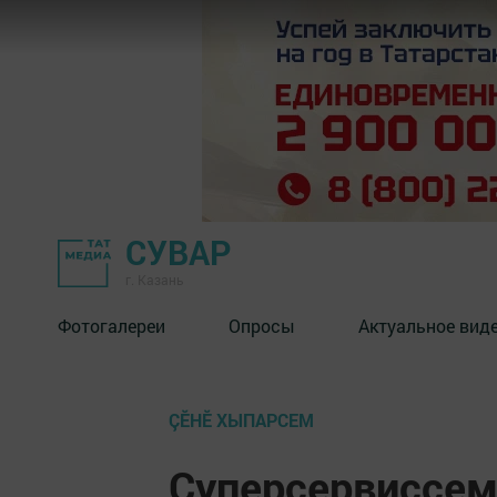
СУВАР
г. Казань
Фотогалереи
Опросы
Актуальное вид
ÇӖНӖ ХЫПАРСЕМ
Суперсервиссем