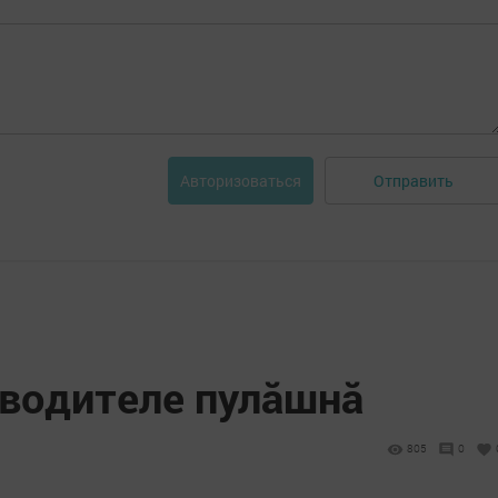
Отправить
Авторизоваться
водителе пулӑшнӑ
805
0