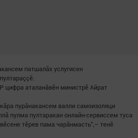
акансем патшалӑх услугисен
 пултараҫҫӗ.
Р цифра аталанăвӗн министрӗ Айрат
икӑра пурӑнакансем валли самоизоляци
ӑллӑ пулма пултаракан онлайн-сервиссем туса
вӗсене тӗрев пама чарӑнмасть",– тенӗ