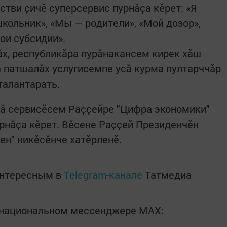
стви ҫичӗ суперсервис пурнӑҫа кӗрет: «Я
школьник», «Мы — родители», «Мой дозор»,
ои субсидии».
ӑх, республикӑра пурӑнакансем кирек хăш
та патшалӑх услугисемпе усӑ курма пултарччӑр
талантарать.
лӑ сервисӗсем Раҫҫейре "Цифра экономики"
рнӑҫа кӗрет. Вӗсене Раҫҫей Президенчӗн
сен" никӗсӗнче хатӗрленӗ.
интересным в
Telegram-канале
Татмедиа
в национальном мессенджере MАХ: