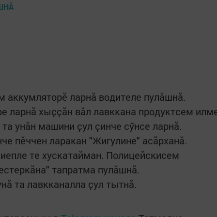
 аккумляторӗ ларнӑ водителе пулӑшнӑ.
е ларнӑ хыҫҫӑн вӑл лавккана продуктсем илм
 та унӑн машини ҫул ҫинче сӳнсе ларнӑ.
че пӗччен ларакан "Жигулине" асӑрханӑ.
иепле те хускатайман. Полицейскисем
естеркӑна" тапратма пулӑшнӑ.
нӑ та лавкканалла ҫул тытнӑ.