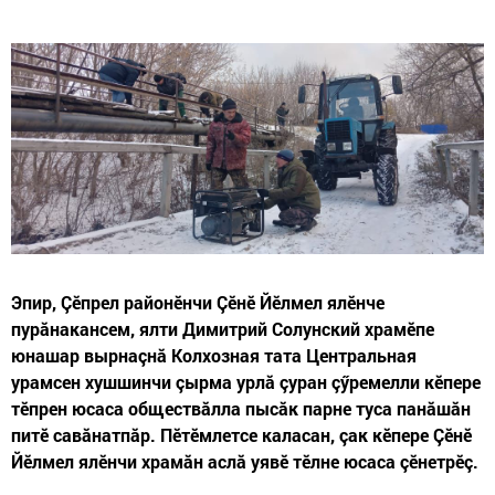
Эпир, Çӗпрел районӗнчи Çӗнӗ Йӗлмел ялӗнче
пурӑнакансем, ялти Димитрий Солунский храмӗпе
юнашар вырнаçнă Колхозная тата Центральная
урамсен хушшинчи çырма урлă çуран çӳремелли кӗпере
тӗпрен юсаса обществӑлла пысӑк парне туса панӑшӑн
питӗ савӑнатпӑр. Пӗтӗмлетсе каласан, çак кӗпере Çӗнӗ
Йӗлмел ялӗнчи храмӑн аслӑ уявӗ тӗлне юсаса çӗнетрӗç.