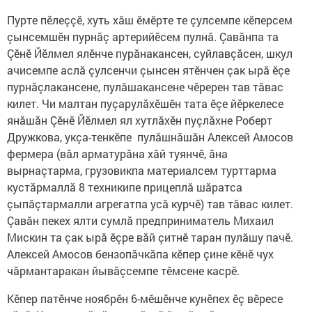
Пурте пӗлеççӗ, хуть хăш ӗмӗрте те çулсемпе кӗперсем
çынсемшӗн пурнӑç артерийӗсем пулнă. Çавăнпа та
Çӗнӗ Йӗлмел ялӗнче пурӑнакансен, суйлавçӑсен, шкул
ачисемпе аслă çулсенчи çынсен ятӗнчен çак ырă ӗçе
пурнăçлакансене, пулăшакансене чӗререн тав тăвас
килет. Чи малтан пуçарулӑхӗшӗн тата ӗçе йӗркелесе
янăшăн Çӗнӗ Йӗлмел ял хутлăхӗн пуçлăхне Роберт
Дружкова, укçа-тенкӗпе пулӑшнăшăн Алексей Амосов
фермера (вăл арматурăна хăй туянчӗ, ӑна
вырнаçтарма, грузовикпа материалсем турттарма
кустӑрмаллă 8 техникипе прицеплă шӑратса
çыпăçтармалли агрегатпа усӑ курчӗ) тав тăвас килет.
Çавӑн пекех ялти сумлă предприниматель Михаил
Мискин та çак ырӑ ӗçре вăй çитнӗ таран пулăшу пачӗ.
Алексей Амосов бензопăчкӑпа кӗпер çине кӗнӗ чух
чăрмантаракан йывӑçсемпе тӗмсене касрӗ.
Кӗпер патӗнче ноябрӗн 6-мӗшӗнче кунӗпех ӗç вӗресе