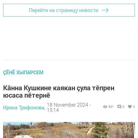
Перейти на страницу новости
ÇӖНӖ ХЫПАРСЕМ
Кăнна Кушкине каякан çула тӗпрен
юсаса пӗтернӗ
18 November 2024 -
Ирина Трифонова,
501
0
0
15:14