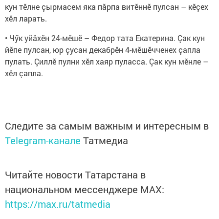
кун тӗлне çырмасем яка пăрпа витӗннӗ пулсан – кӗçех
хӗл ларать.
• Чӳк уйăхӗн 24-мӗшӗ – Федор тата Екатерина. Çак кун
йӗпе пулсан, юр çусан декабрӗн 4-мӗшӗчченех çапла
пулать. Çиллӗ пулни хӗл хаяр пуласса. Çак кун мӗнле –
хӗл çапла.
Следите за самым важным и интересным в
Telegram-канале
Татмедиа
Читайте новости Татарстана в
национальном мессенджере MАХ:
https://max.ru/tatmedia