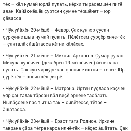
тӗк – хӗл нумай юрлă пулать, кӗрхи тырăсемшӗн питӗ
аван. Кайăк-кӗшӗк çуртсен çумне тӗршӗнет – юр
çăвасса.
• Чӳк уйăхӗн 20-мӗшӗ – Федор. Çак кун юр çусан
çуркунне шыв нумай пулать. Пӗлӗтсем çурçӗр енче-тӗк
– çанталăк ăшăтасса кӗтни кăлăхах.
• Чӳк уйăхӗн 21-мӗшӗ – Михаил Архангел. Çумăр çусан
Микула кунӗччен (декабрӗн 19-мӗшӗччен) йӗпе-сапа
пулать. Çак кун чиркӳре чан çапнине илтни – телее. Юр
çурӗ-тӗк – эппин хӗл çитрӗ.
• Чӳк уйăхӗн 22-мӗшӗ – Матрона. Иртен пуçласа каçчен
уяр çанталăк тăрсан вăл виçӗ эрнене тăсăлать.
Йывăçсене пас тытнă-тăк – сивӗтессе, тӗтре –
ăшăтасса.
• Чӳк уйăхӗн 23-мӗшӗ – Ераст тата Родион. Ирхине
таврана çăра тӗтре карса илнӗ-тӗк – кӗçех ăшăтать. Çак