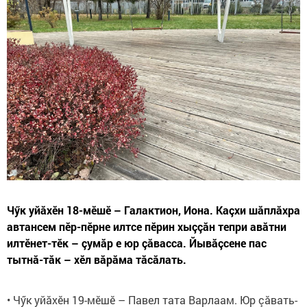
Чӳк уйăхӗн 18-мӗшӗ – Галактион, Иона. Каçхи шăплăхра
автансем пӗр-пӗрне илтсе пӗрин хыççăн тепри авăтни
илтӗнет-тӗк – çумăр е юр çăвасса. Йывăçсене пас
тытнă-тăк – хӗл вăрăма тăсăлать.
• Чӳк уйăхӗн 19-мӗшӗ – Павел тата Варлаам. Юр çăвать-