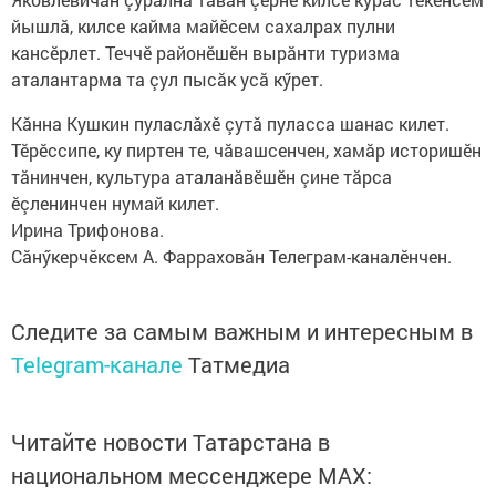
йышлă, килсе кайма майӗсем сахалрах пулни
кансӗрлет. Теччӗ районӗшӗн вырăнти туризма
аталантарма та çул пысăк усă кӳрет.
Кăнна Кушкин пуласлăхӗ çутă пуласса шанас килет.
Тӗрӗссипе, ку пиртен те, чăвашсенчен, хамăр историшӗн
тăнинчен, культура аталанăвӗшӗн çине тăрса
ӗçленинчен нумай килет.
Ирина Трифонова.
Сăнӳкерчӗксем А. Фарраховăн Телеграм-каналӗнчен.
Следите за самым важным и интересным в
Telegram-канале
Татмедиа
Читайте новости Татарстана в
национальном мессенджере MАХ: