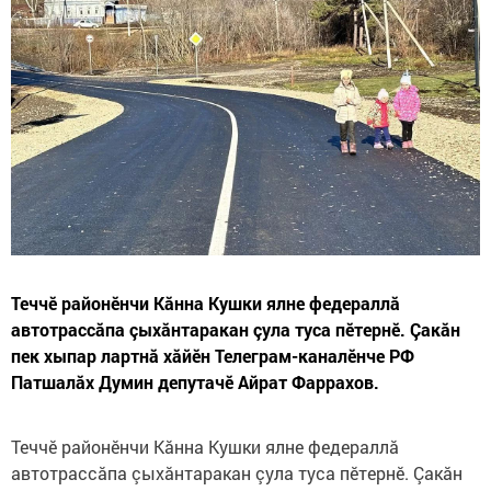
Теччӗ районӗнчи Кăнна Кушки ялне федераллă
автотрассăпа çыхăнтаракан çула туса пӗтернӗ. Çакăн
пек хыпар лартнă хăйӗн Телеграм-каналӗнче РФ
Патшалăх Думин депутачӗ Айрат Фаррахов.
Теччӗ районӗнчи Кăнна Кушки ялне федераллă
автотрассăпа çыхăнтаракан çула туса пӗтернӗ. Çакăн