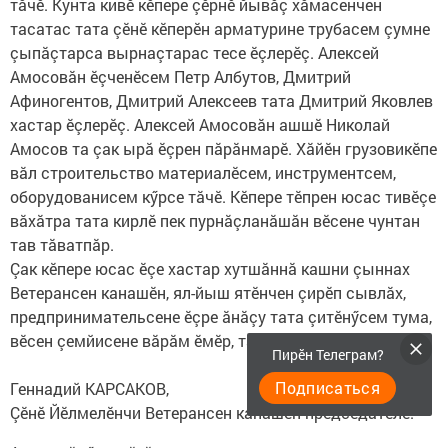
тăчӗ. Кунта кивӗ кӗпере çӗрнӗ йывăç хăмасенчен
тасатас тата çӗнӗ кӗперӗн арматурине трубасем çумне
çыпăçтарса вырнаçтарас тесе ӗçлерӗç. Алексей
Амосовӑн ӗçченӗсем Петр Албутов, Дмитрий
Афиногентов, Дмитрий Алексеев тата Дмитрий Яковлев
хастар ӗçлерӗç. Алексей Амосовӑн ашшӗ Николай
Амосов та çак ырӑ ӗçрен пӑрӑнмарӗ. Хӑйӗн грузовикӗпе
вӑл строительство материалӗсем, инструментсем,
оборудованисем кӳрсе тăчӗ. Кӗпере тӗпрен юсас тивӗçе
вӑхӑтра тата кирлӗ пек пурнӑçланӑшӑн вӗсене чунтан
тав тӑватпăр.
Çак кӗпере юсас ӗçе хастар хутшăннă кашни çыннах
Ветерансен канашӗн, ял-йыш ятӗнчен çирӗп сывлӑх,
предпринимательсене ӗçре ӑнӑçу тата çитӗнӳсем тума,
вӗсен çемйисене вăрăм ӗмӗр, тӑнӑçлӑх сунатӑп.
Пирӗн Телеграм?
Подписаться
Геннадий КАРСАКОВ,
Çӗнӗ Йӗлмелӗнчи Ветерансен канашӗн председателӗ.