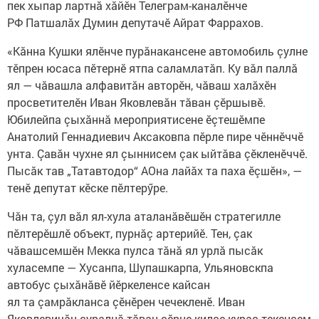
пек хыпар лартнă хăйӗн Телеграм-каналӗнче
РФ Патшалăх Думин депутачӗ Айрат Фаррахов.
«Кăнна Кушки ялӗнче пурăнакансене автомобиль çулне
тӗпрен юсаса пӗтернӗ ятпа саламлатăп. Ку вăл паллă
ял — чăвашла алфавитăн авторӗн, чăваш халăхӗн
просветителӗн Иван Яковлевăн тăван çӗршывӗ.
Юбилейпа çыхăннă мероприятисене ӗçтешӗмпе
Анатолий Геннадиевич Аксаковпа пӗрле пире чӗннӗччӗ
унта. Çавăн чухне ял çыннисем çак ыйтăва çӗкленӗччӗ.
Пысăк тав „Татавтодор“ АОна лайăх та паха ӗçшӗн», —
тенӗ депутат кӗске пӗлтерӳре.
Чăн та, çул вăл ял-хула аталанăвӗшӗн стратегилле
пӗлтерӗшлӗ объект, пурнăç артерийӗ. Тен, çак
чăвашсемшӗн Мекка пулса тăнă ял урлă пысăк
хуласемпе — Хусанпа, Шупашкарпа, Ульяновскпа
автобус çыхăнăвӗ йӗркеленсе кайсан
ял та çамрăкланса çӗнӗрен чечекленӗ. Иван
Яковлевичăн çуралнă тăван çӗрне килсе курас текенсем