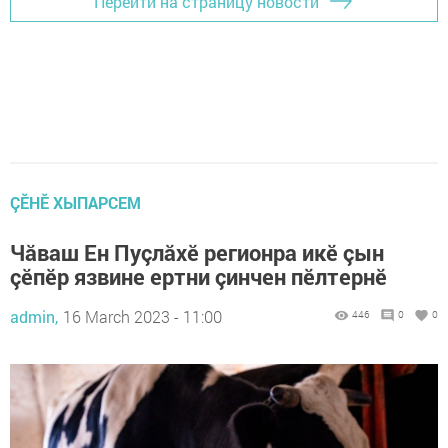
Перейти на страницу новости
ÇӖНӖ ХЫПАРСЕМ
Чăваш Ен Пуçлăхӗ регионра икӗ çын
çӗпӗр язвине ертни çинчен пӗлтернӗ
admin,
16 March 2023 - 11:00
446
0
0