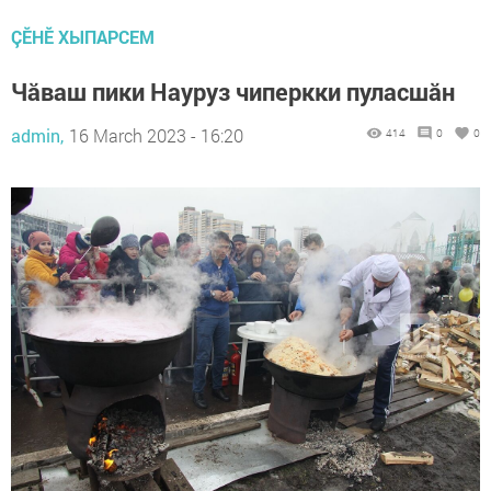
ÇӖНӖ ХЫПАРСЕМ
Чăваш пики Науруз чиперкки пуласшăн
admin,
16 March 2023 - 16:20
414
0
0