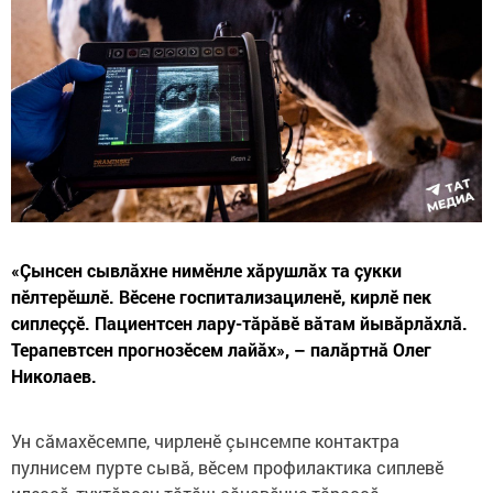
«Çынсен сывлăхне нимӗнле хăрушлăх та çукки
пӗлтерӗшлӗ. Вӗсене госпитализациленӗ, кирлӗ пек
сиплеççӗ. Пациентсен лару-тăрăвӗ вăтам йывăрлăхлă.
Терапевтсен прогнозӗсем лайăх», – палăртнă Олег
Николаев.
Ун сăмахӗсемпе, чирленӗ çынсемпе контактра
пулнисем пурте сывă, вӗсем профилактика сиплевӗ