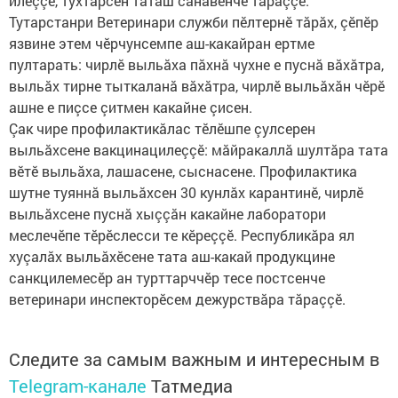
илеççӗ, тухтăрсен тăтăш сăнавӗнче тăраççӗ.
Тутарстанри Ветеринари служби пӗлтернӗ тăрăх, çӗпӗр
язвине этем чӗрчунсемпе аш-какайран ертме
пултарать: чирлӗ выльăха пăхнă чухне е пуснă вăхăтра,
выльăх тирне тыткаланă вăхăтра, чирлӗ выльăхăн чӗрӗ
ашне е пиçсе çитмен какайне çисен.
Çак чире профилактикăлас тӗлӗшпе çулсерен
выльăхсене вакцинацилеççӗ: мăйракаллă шултăра тата
вӗтӗ выльăха, лашасене, сыснасене. Профилактика
шутне туяннă выльăхсен 30 кунлăх карантинӗ, чирлӗ
выльăхсене пуснă хыççăн какайне лаборатори
меслечӗпе тӗрӗслесси те кӗреççӗ. Республикăра ял
хуçалăх выльăхӗсене тата аш-какай продукцине
санкцилемесӗр ан турттарччӗр тесе постсенче
ветеринари инспекторӗсем дежурствăра тăраççӗ.
Следите за самым важным и интересным в
Telegram-канале
Татмедиа