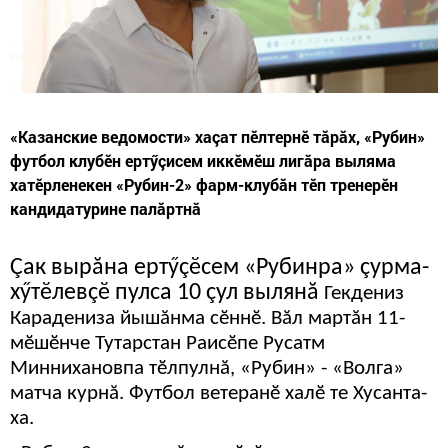
«Казанские ведомости» хаçат пӗлтернӗ тăрăх, «Рубин»
футбол клубӗн ертӳçисем иккӗмӗш лигăра выляма
хатӗрленекен «Рубин-2» фарм-клубăн тӗп тренерӗн
кандидатурине палăртнă
Çак вырăна ертӳçӗсем «Рубинра» çурма-
хӳтӗлевçӗ пулса 10 çул вылянă
Гекдениз
Карадениза йышăнма сӗннӗ. Вăл мартăн 11-
мӗшӗнче Тутарстан Раисӗпе Русатм
Миннихановпа тӗлпулнă, «Рубин» - «Волга»
матча курнă. Футбол ветеранӗ халӗ те Хусанта-
ха.