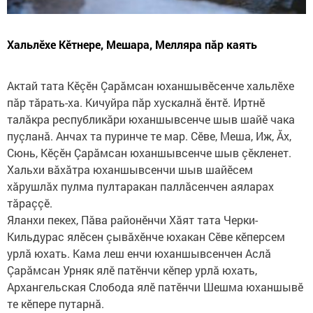
Хальлӗхе Кӗтнере, Мешара, Мелляра пăр каять
Актай тата Кӗçӗн Çарăмсан юханшывӗсенче хальлӗхе
пăр тăрать-ха. Кичуйра пăр хускалнă ӗнтӗ. Иртнӗ
талăкра республикăри юханшывсенче шыв шайӗ чака
пуçланă. Анчах та пуринче те мар. Сӗве, Меша, Иж, Ăх,
Сюнь, Кӗçӗн Çарăмсан юханшывсенче шыв çӗкленет.
Хальхи вăхăтра юханшывсенчи шыв шайӗсем
хăрушлăх пулма пултаракан паллăсенчен аяларах
тăраççӗ.
Яланхи пекех, Пăва районӗнчи Хăят тата Черки-
Кильдурас ялӗсен çывăхӗнче юхакан Сӗве кӗперсем
урлă юхать. Кама леш енчи юханшывсенчен Аслă
Çарăмсан Урняк ялӗ патӗнчи кӗпер урлă юхать,
Архангельская Слобода ялӗ патӗнчи Шешма юханшывӗ
те кӗпере путарнă.