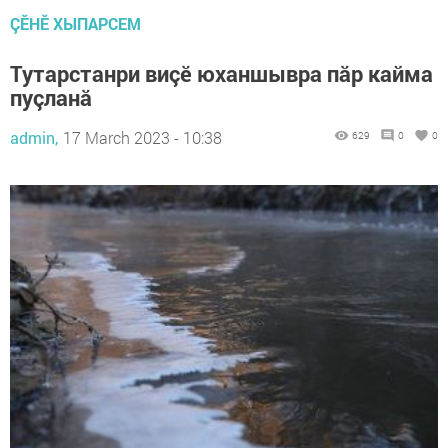
ÇӖНӖ ХЫПАРСЕМ
Тутарстанри виçӗ юханшывра пăр кайма
пуçланă
admin,
17 March 2023 - 10:38
629
0
0