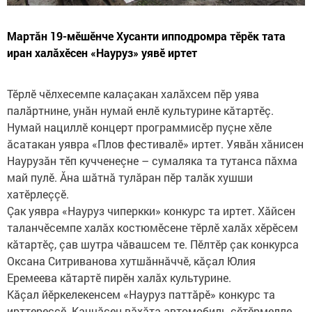
Мартăн 19-мӗшӗнче Хусанти ипподромра тӗрӗк тата
иран халăхӗсен «Науруз» уявӗ иртет
Тӗрлӗ чӗлхесемпе калаçакан халăхсем пӗр уява
палăртнине, унăн нумай енлӗ культурине кăтартӗç.
Нумай нациллӗ концерт программисӗр пуçне хӗле
ăсатакан уявра «Плов фестивалӗ» иртет. Уявăн хăнисен
Наурузăн тӗп кучченеçне – сумаляка та тутанса пăхма
май пулӗ. Ăна шăтнă тулăран пӗр талăк хушши
хатӗрлеççӗ.
Çак уявра «Науруз чиперкки» конкурс та иртет. Хăйсен
таланчӗсемпе халăх костюмӗсене тӗрлӗ халăх хӗрӗсем
кăтартӗç, çав шутра чăвашсем те. Пӗлтӗр çак конкурса
Оксана Ситриванова хутшăннăччӗ, кăçал Юлия
Еремеева кăтартӗ пирӗн халăх культурине.
Кăçал йӗркелекенсем «Науруз паттăрӗ» конкурс та
ирттереççӗ. Каччăсен вăхăта автомобиль сӗтӗрмелле