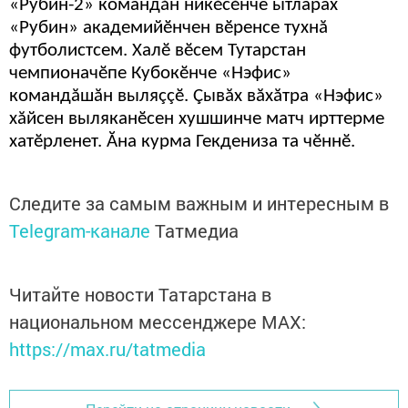
«Рубин-2» командăн никӗсӗнче ытларах
«Рубин» академийӗнчен вӗренсе тухнă
футболистсем. Халӗ вӗсем Тутарстан
чемпионачӗпе Кубокӗнче «Нэфис»
командăшăн выляççӗ. Çывăх вăхăтра «Нэфис»
хăйсен выляканӗсен хушшинче матч ирттерме
хатӗрленет. Ăна курма Гекдениза та чӗннӗ.
Следите за самым важным и интересным в
Telegram-канале
Татмедиа
Читайте новости Татарстана в
национальном мессенджере MАХ:
https://max.ru/tatmedia