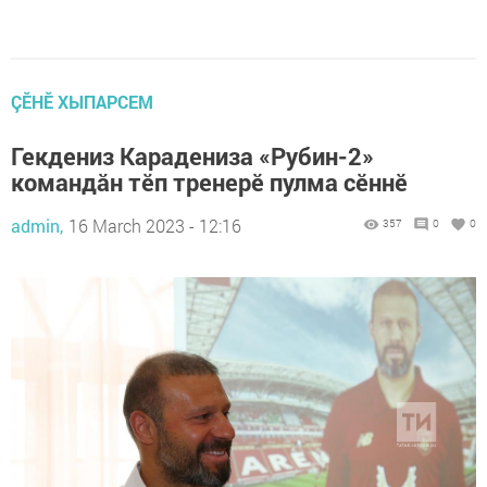
ÇӖНӖ ХЫПАРСЕМ
Гекдениз Карадениза «Рубин-2»
командăн тӗп тренерӗ пулма сӗннӗ
admin,
16 March 2023 - 12:16
357
0
0