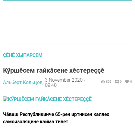
ÇӖНӖ ХЫПАРСЕМ
Кӳршӗсем гайкăсене хӗстереççӗ
3 November 2020 -
Альберт Кольцов,
806
0
0
09:40
Чăваш Республикинче 65-рен иртнисен каллех
самоизоляцине кайма тивет