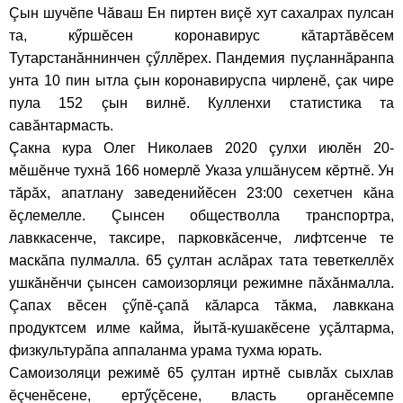
Çын шучӗпе Чăваш Ен пиртен виçӗ хут сахалрах пулсан
та, кӳршӗсен коронавирус кăтартăвӗсем
Тутарстанăннинчен çӳллӗрех. Пандемия пуçланнăранпа
унта 10 пин ытла çын коронавируспа чирленӗ, çак чире
пула 152 çын вилнӗ. Кулленхи статистика та
савăнтармасть.
Çакна кура Олег Николаев 2020 çулхи июлӗн 20-
мӗшӗнче тухнă 166 номерлӗ Указа улшăнусем кӗртнӗ. Ун
тăрăх, апатлану заведенийӗсен 23:00 сехетчен кăна
ӗçлемелле. Çынсен обществолла транспортра,
лавккасенче, таксире, парковкăсенче, лифтсенче те
маскăпа пулмалла. 65 çултан аслăрах тата теветкеллӗх
ушкăнӗнчи çынсен самоизорляци режимне пăхăнмалла.
Çапах вӗсен çӳпӗ-çапă кăларса тăкма, лавккана
продуктсем илме кайма, йытă-кушакӗсене уçăлтарма,
физкультурăпа аппаланма урама тухма юрать.
Самоизоляци режимӗ 65 çултан иртнӗ сывлăх сыхлав
ӗçченӗсене, ертӳçӗсене, власть органӗсемпе