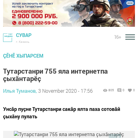
СУВАР
16+
г. Казань
ÇӖНӖ ХЫПАРСЕМ
Тутарстанри 755 яла интернетпа
ҫыхӑнтарӗҫ
Илья Туманов,
3 November 2020 - 17:56
805
0
0
Унсӑр пуҫне Тутарстанри сакӑр ялта паха сотовӑй
ҫыхӑну пулать