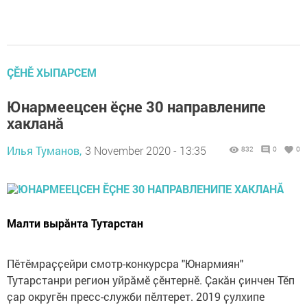
ÇӖНӖ ХЫПАРСЕМ
Юнармеецсен ӗҫне 30 направленипе
хакланӑ
Илья Туманов,
3 November 2020 - 13:35
832
0
0
Малти вырӑнта Тутарстан
Пӗтӗмраҫҫейри смотр-конкурсра "Юнармиян"
Тутарстанри регион уйрӑмӗ ҫӗнтернӗ. Ҫакӑн ҫинчен Тӗп
ҫар округӗн пресс-служби пӗлтерет. 2019 ҫулхипе