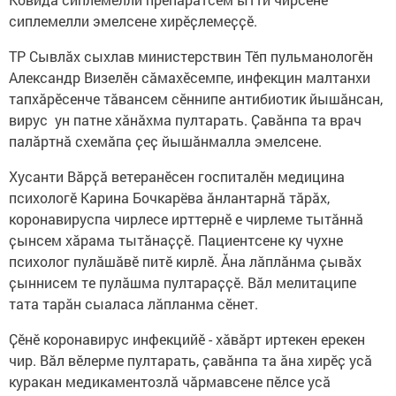
сиплемелли эмелсене хирӗҫлемеҫҫӗ.
ТР Сывлӑх сыхлав министерствин Тӗп пульманологӗн
Александр Визелӗн сӑмахӗсемпе, инфекцин малтанхи
тапхӑрӗсенче тӑвансем сӗннипе антибиотик йышӑнсан,
вирус ун патне хӑнӑхма пултарать. Ҫавӑнпа та врач
палӑртнӑ схемӑпа ҫеҫ йышӑнмалла эмелсене.
Хусанти Вӑрҫӑ ветеранӗсен госпиталӗн медицина
психологӗ Карина Бочкарёва ӑнлантарнӑ тӑрӑх,
коронавируспа чирлесе ирттернӗ е чирлеме тытӑннӑ
ҫынсем хӑрама тытӑнаҫҫӗ. Пациентсене ку чухне
психолог пулӑшӑвӗ питӗ кирлӗ. Ӑна лӑплӑнма ҫывӑх
ҫыннисем те пулӑшма пултараҫҫӗ. Вӑл мелитаципе
тата тарӑн сыаласа лӑпланма сӗнет.
Ҫӗнӗ коронавирус инфекцийӗ - хӑвӑрт иртекен ерекен
чир. Вӑл вӗлерме пултарать, ҫавӑнпа та ӑна хирӗҫ усӑ
куракан медикаментозлӑ чӑрмавсене пӗлсе усӑ