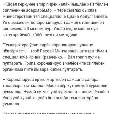
–Кӑҫал керкунне эпир пирӗн халӑх йышлӑн хӑй тӗллӗн
сипленнине асӑрхарӑмӑр, – терӗ сывлӑх сыхлав
министерствин тӗп специалисчӗ Диана Абдулганиева.
Ун сӑмахӗсемпе, коронавирусӑн ҫӑмӑл стадийӗнчен
сиплемелли 3 меслет пур. Унсӑр пуҫне кашни ҫул
категорийӗшӗн хӑйӗн лечени методики.
"Температура ӳсни сирӗн коронавирус пулнине
пӗлтӗрмест, – терӗ Раҫҫей Минздравӗн штатра тӑман
специалисчӗ Ирина Кравченко. – Вӑл грипп пулма
пултарать. Грипа коронавирус эмелӗсемпе сиплесен
организма питӗ йывӑра килме пултарать.
– Коронавируса ертес мар тесен сӑмсапа ҫӑвара
тасалӑхра тытмалла. Маска пӗр хутчен усӑ курмалли
пулмалла. Нумай хутчен усӑ курмалли – илемшӗн кӑна.
Унпа усӑ курнӑ хыҫҫӑн ӑна пысӑк температурӑпа
ҫумалла.
Ковида сиплемелли препаратсем ытти чирсене