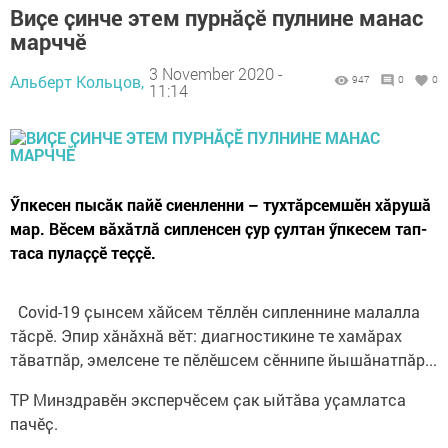
Виҫе ҫинче этем пурнӑҫӗ пулнине манас
марччӗ
3 November 2020 -
Альберт Кольцов,
947
0
0
11:14
Ӳпкесен пысӑк пайӗ сиенленни – тухтӑрсемшӗн хӑрушӑ
мар. Вӗсем вӑхӑтлӑ сипленсен ҫур ҫултан ӳпкесем тап-
таса пулаҫҫӗ теҫҫӗ.
Covid-19 ҫынсем хӑйсем тӗллӗн сипленнине малалла
тӑсрӗ. Эпир хӑнӑхнӑ вӗт: диагностикине те хамӑрах
тӑватпӑр, эмелсене те пӗлӗшсем сӗннипе йышӑнатпӑр...
ТР Минздравӗн эксперчӗсем ҫак ыйтӑва уҫамлатса
пачӗҫ.