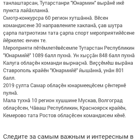
танлаштарсан, Тутарстанри "Юнармин" вырӑнӗ икӗ
пункта лайӑхланнӑ.
Смотр-конкурсра 60 регион хутшӑннӑ. Вӗсен
командисене 30 направленипе хакланӑ, ҫав шутра
ҫарпа патриотизм тата ҫарпа спорт мероприятийӗсене
йӗркелес енчен те.
Мероприяти пӗтӗмлетӗвӗсемпе Тутарстан Республикин
"Юнармийӗ" 1089 балл пухнӑ. Ун хыҫҫӑн 848 балл пухнӑ
Калуга облаҫӗн команди вырнаҫнӑ. Виҫҫӗмӗш вырăна
Ставрополь крайӗн "Юнармийӗ" йышӑннӑ, унӑн 801
балл.
2019 ҫулта Самар облаҫӗн юнармеецӗсем ҫӗнтернӗ
пулнӑ.
Мала тухнӑ 10 регион хушшине Мускав, Волгоград
облаҫӗсен, Чӑваш Республикин, Красноярск крайӗн,
Кемерово тата Ростов облаҫӗсен командисем кӗнӗ.
Следите за самым важным и интересным в