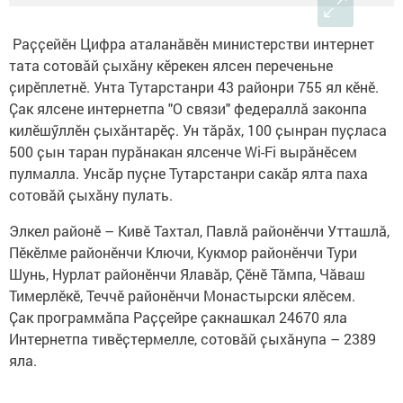
Раҫҫейӗн Цифра аталанӑвӗн министерстви интернет
тата сотовӑй ҫыхӑну кӗрекен ялсен переченьне
ҫирӗплетнӗ. Унта Тутарстанри 43 районри 755 ял кӗнӗ.
Ҫак ялсене интернетпа "О связи" федераллӑ законпа
килӗшӳллӗн ҫыхӑнтарӗҫ. Ун тӑрӑх, 100 ҫынран пуҫласа
500 ҫын таран пурӑнакан ялсенче Wi-Fi вырӑнӗсем
пулмалла. Унсӑр пуҫне Тутарстанри сакӑр ялта паха
сотовӑй ҫыхӑну пулать.
Элкел районӗ – Кивӗ Тахтал, Павлӑ районӗнчи Утташлӑ,
Пӗкӗлме районӗнчи Ключи, Кукмор районӗнчи Тури
Шунь, Нурлат районӗнчи Ялавӑр, Ҫӗнӗ Тӑмпа, Чӑваш
Тимерлӗкӗ, Теччӗ районӗнчи Монастырски ялӗсем.
Ҫак программӑпа Раҫҫейре ҫакнашкал 24670 яла
Интернетпа тивӗҫтермелле, сотовӑй ҫыхӑнупа – 2389
яла.