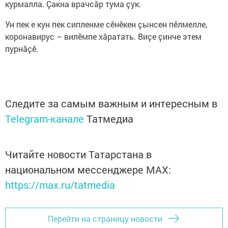
курмалла. Ҫакна врачсӑр тума ҫук.
Ун пек е кун пек сипленме сӗнӗкен ҫынсен пӗлмелле,
коронавирус – вилӗмпе хӑратать. Виҫе ҫинче этем
пурнӑҫӗ.
Следите за самым важным и интересным в
Telegram-канале
Татмедиа
Читайте новости Татарстана в
национальном мессенджере MАХ:
https://max.ru/tatmedia
Перейти на страницу новости