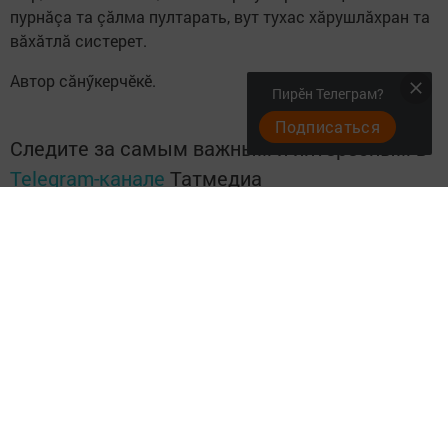
пурнăçа та çăлма пултарать, вут тухас хăрушлăхран та
вăхăтлă систерет.
Автор сăнӳкерчӗкӗ.
Пирӗн Телеграм?
Подписаться
Следите за самым важным и интересным в
Telegram-канале
Татмедиа
Читайте новости Татарстана в
национальном мессенджере MАХ:
https://max.ru/tatmedia
Перейти на страницу новости