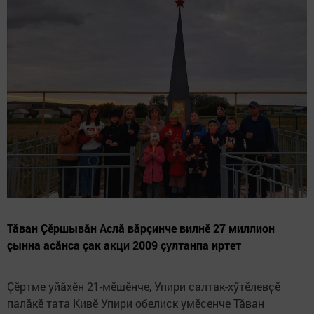
Тӑван Ҫӗршывӑн Аслӑ вӑрҫинче вилнӗ 27 миллион
ҫынна асӑнса ҫак акци 2009 ҫултанпа иртет
Ҫӗртме уйӑхӗн 21-мӗшӗнче, Упири салтак-хӳтӗлевҫӗ
палӑкӗ тата Кивӗ Упири обелиск умӗсенче Тӑван