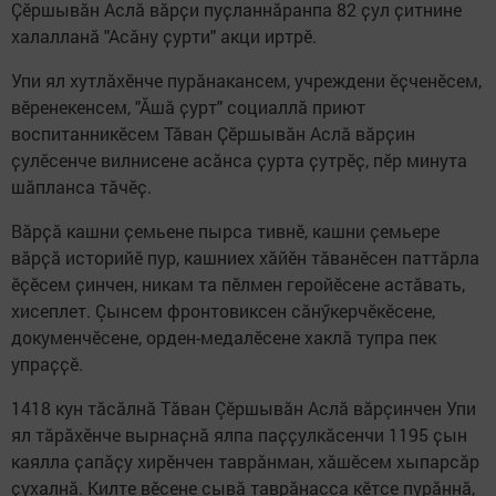
Ҫӗршывӑн Аслӑ вӑрҫи пуҫланнӑранпа 82 ҫул ҫитнине
халалланӑ "Асӑну ҫурти" акци иртрӗ.
Упи ял хутлӑхӗнче пурӑнакансем, учреждени ӗҫченӗсем,
вӗренекенсем, "Ӑшӑ ҫурт" социаллӑ приют
воспитанникӗсем Тӑван Ҫӗршывӑн Аслӑ вӑрҫин
ҫулӗсенче вилнисене асӑнса ҫурта ҫутрӗҫ, пӗр минута
шӑпланса тӑчӗҫ.
Вӑрҫӑ кашни ҫемьене пырса тивнӗ, кашни ҫемьере
вӑрҫӑ историйӗ пур, кашниех хӑйӗн тăванӗсен паттӑрла
ӗҫӗсем ҫинчен, никам та пӗлмен геройӗсене астӑвать,
хисеплет. Çынсем фронтовиксен сӑнӳкерчӗкӗсене,
докуменчӗсене, орден-медалӗсене хаклӑ тупра пек
упраҫҫӗ.
1418 кун тăсăлнă Тăван Çӗршывăн Аслă вăрçинчен Упи
ял тӑрӑхĕнче вырнаҫнӑ ялпа паҫҫулкăсенчи​ 1195 ҫын
каялла ҫапӑҫу хирӗнчен таврӑнман, хӑшӗсем хыпарсӑр
ҫухалнӑ. Килте вӗсене сывӑ таврӑнасса кӗтсе пурӑннӑ,