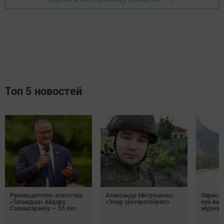
Топ 5 новостей
Руководителю агентства
Александр Митрошкин:
Лариса 
«Татмедиа» Айдару
«Эпир çӗнтеретпӗрех!»
чун кил
Салимгараеву — 55 лет
журнали