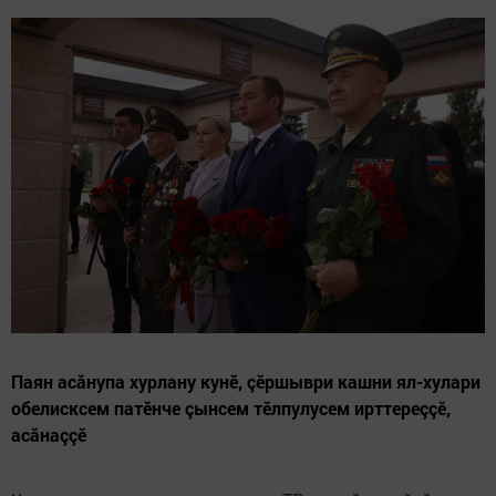
Паян асăнупа хурлану кунӗ, çӗршыври кашни ял-хулари
обелисксем патӗнче çынсем тӗлпулусем ирттереççӗ,
асăнаççӗ