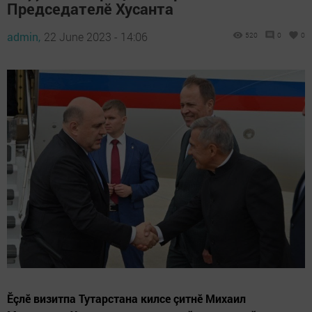
Председателӗ Хусанта
admin,
22 June 2023 - 14:06
520
0
0
Ӗçлӗ визитпа Тутарстана килсе çитнӗ Михаил