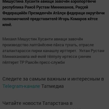
Мишустина Хусанти авиаци завочӗн аэропортӗнче
республика Раисӗ Рустам Минниханов, Раççей
Федерацийӗн Президенчӗн Атăлçи федераци округӗнчи
полномочиллӗ представителӗ Игорь Комаров кӗтсе
илнӗ.
Михаил Мишустин Хусанти авиаци завочӗн
производство лаптăкӗсене пăхса тухать, отрасле
аталантарасси пирки канашлу ирттерет. Унтан Рустам
Миннихановпа икӗ енлӗ тӗлпулу иртесси çинчен
пӗлтерет ТР Раисӗн пресс-служби
Следите за самым важным и интересным в
Telegram-канале
Татмедиа
Читайте новости Татарстана в