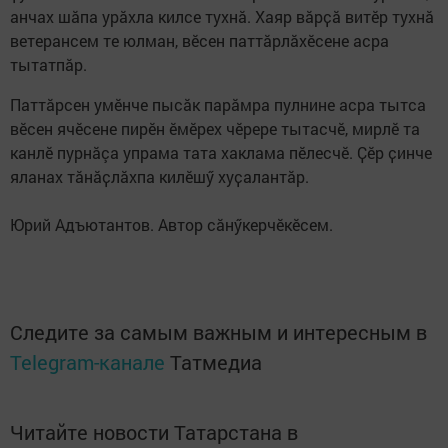
анчах шӑпа урӑхла килсе тухнӑ. Хаяр вӑрҫӑ витӗр тухнӑ
ветерансем те юлман, вӗсен паттӑрлӑхӗсене асра
тытатпӑр.
Паттăрсен умĕнче пысăк парăмра пулнине асра тытса
вĕсен ячĕсене пирĕн ĕмĕрех чĕрере тытасчĕ, мирлĕ та
канлĕ пурнăçа упрама тата хаклама пĕлесчĕ. Ҫӗр ҫинче
яланах тӑнӑҫлӑхпа килӗшӳ хуҫалантӑр.
Юрий Адъютантов. Автор сăнӳкерчӗкӗсем.
Следите за самым важным и интересным в
Telegram-канале
Татмедиа
Читайте новости Татарстана в