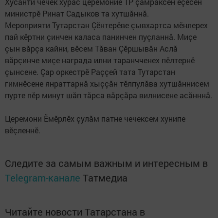
Хусанти чечек хурас церемоние ТР çамрăксен ӗçӗсен
министрӗ Ринат Садыков та хутшăннă.
Мероприяти Тутарстан Çӗнтерӗве çывхартса мӗнлерех
пай кӗртни çинчен каласа панинчен пуçланнă. Миçе
çын вăрçа кайни, вӗсем Тăван Çӗршывăн Аслă
вăрçинче миçе награда илни таранчченех пӗлтернӗ
çынсене. Çар оркестрӗ Раççей тата Тутарстан
гимнӗсене янраттарнă хыççăн тӗлпулăва хутшăннисем
пурте пӗр минут шăп тăрса вăрçăра вилнисене асăнннă.
Церемони Ӗмӗрлӗх çулăм патне чечексем хунипе
вӗçленнӗ.
Следите за самым важным и интересным в
Telegram-канале
Татмедиа
Читайте новости Татарстана в