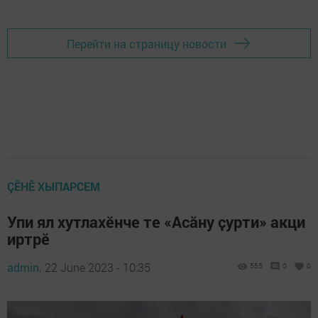
Перейти на страницу новости
ÇӖНӖ ХЫПАРСЕМ
Упи ял хутлахӗнче те «Асӑну ҫурти» акци
иртрӗ
admin,
22 June 2023 - 10:35
555
0
0