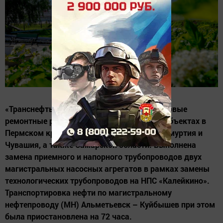
«Транснефть – Прикамье» завершило плановые
ремонтные работы на производственных объектах в
Пермском крае, Республиках Татарстан, Удмуртия и
Чувашия, а также Самарской области. Выполнена
замена приемного и напорного трубопроводов двух
магистральных насосных агрегатов в рамках замены
технологических трубопроводов на НПС «Калейкино».
Транспортировка нефти по магистральному
нефтепроводу (МН) Альметьевск – Куйбышев при этом
была приостановлена на 72 часа.