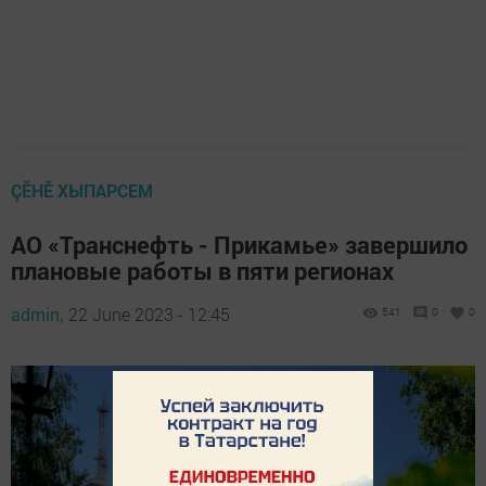
ÇӖНӖ ХЫПАРСЕМ
АО «Транснефть - Прикамье» завершило
плановые работы в пяти регионах
admin,
22 June 2023 - 12:45
541
0
0