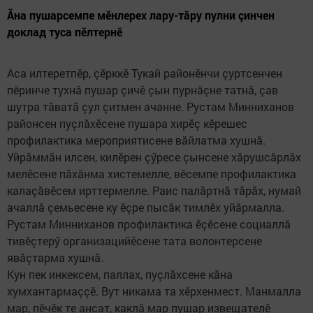
Ăна пушарсемпе мӗнлерех лару-тăру пулни çинчен
доклад туса пӗлтернӗ
Аса илтеретпӗр, çӗрккӗ Тукай районӗнчи çуртсенчен
пӗринче тухнă пушар çичӗ çын пурнăçне татнă, çав
шутра тăватă çул çитмен ачанне. Рустам Минниханов
районсен пуçлăхӗсене пушара хирӗç кӗрешес
профилактика мероприятисене вăйлатма хушнă.
Уйрăммăн илсен, килӗрен çӳресе çынсене хăрушсăрлăх
мелӗсене пăхăнма хистемелле, вӗсемпе профилактика
калаçăвӗсем ирттермелле. Раис палăртнă тăрăх, нумай
ачаллă çемьесене ку ӗçре пысăк тимлӗх уйăрмалла.
Рустам Минниханов профилактика ӗçӗсене социаллă
тивӗçтерӳ организацийӗсене тата волонтерсене
явăçтарма хушнă.
Кун пек инкексем, паллах, пуçлăхсене кăна
хумхантармаççӗ. Вут никама та хӗрхенмест. Манмалла
мар, пӗчӗк те ансат, каклă мар пушар извещателӗ