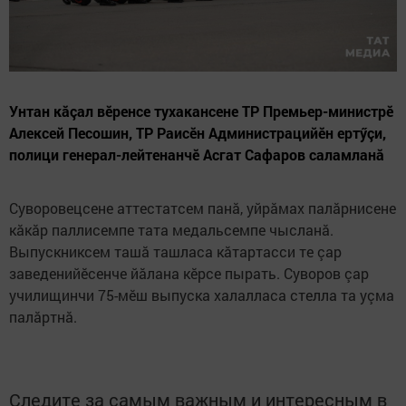
Унтан кăçал вӗренсе тухакансене ТР Премьер-министрӗ
Алексей Песошин, ТР Раисӗн Администрацийӗн ертӳçи,
полици генерал-лейтенанчӗ Асгат Сафаров саламланă
Суворовецсене аттестатсем панă, уйрăмах палăрнисене
кăкăр паллисемпе тата медальсемпе чысланă.
Выпускниксем ташă ташласа кăтартасси те çар
заведенийӗсенче йăлана кӗрсе пырать. Суворов çар
училищинчи 75-мӗш выпуска халалласа стелла та уçма
палăртнă.
Следите за самым важным и интересным в