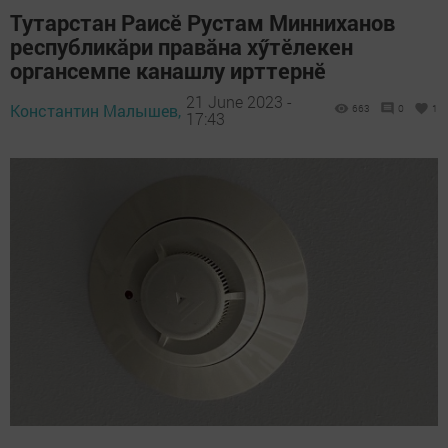
Тутарстан Раисӗ Рустам Минниханов
республикăри правăна хӳтӗлекен
органсемпе канашлу ирттернӗ
21 June 2023 -
Константин Малышев,
663
0
1
17:43