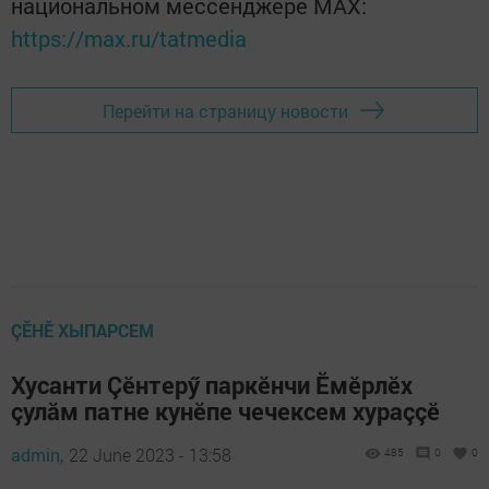
национальном мессенджере MАХ:
https://max.ru/tatmedia
Перейти на страницу новости
ÇӖНӖ ХЫПАРСЕМ
Хусанти Çӗнтерӳ паркӗнчи Ӗмӗрлӗх
çулăм патне кунӗпе чечексем хураççӗ
admin,
22 June 2023 - 13:58
485
0
0