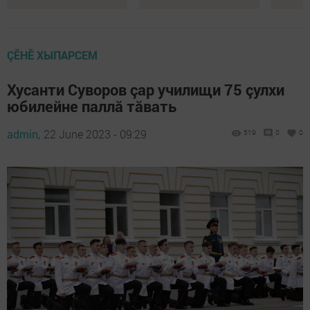
ÇӖНӖ ХЫПАРСЕМ
Хусанти Суворов çар училищи 75 çулхи
юбилейне паллă тăвать
admin,
22 June 2023 - 09:29
519
0
0