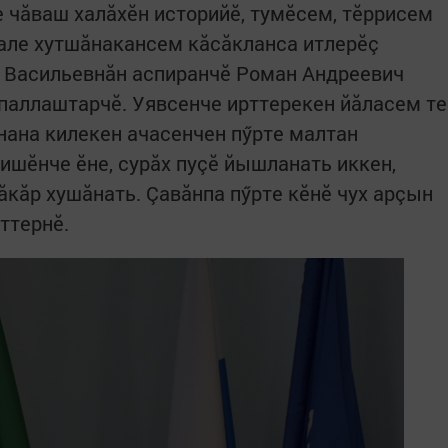
 чăваш халăхӗн историйӗ, тумӗсем, тӗррисем
вале хутшăнакансем кăсăкланса итлерӗç
 Васильевнăн аспиранчӗ Роман Андреевич
паллаштарчӗ. Уявсенче ирттерекен йăласем те
ăнана килекен ачасенчен пӳрте малтан
ишӗнче ӗне, сурăх пуçӗ йышланать иккен,
ăкăр хушăнать. Çавăнпа пӳрте кӗнӗ чух арçын
ттернӗ.