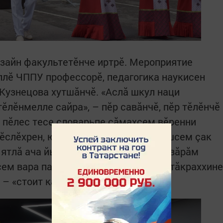
зайн факультетӗнче иртрӗ. Мероприятие
лӗ ЧППУ профессорӗ, педагогика наукисен
Кузнецова хутшăнчӗ. «Аслă шкул наци
ӗлӗнмелле сайра», – пӗр савăнчӗ, пӗр тӗлӗнчӗ
 пӗлес тесе словарьпе сăмахсем вӗренни
Тӗслӗхрен, юман, вырăсла дуб. Чăвашсем çак
ятлă ача йывăç пекех вăйлă, çирӗп, вăрăм
ем вара пачах урăхла: çын ăсӗпе катăкраххине
– «стоит как дубина».