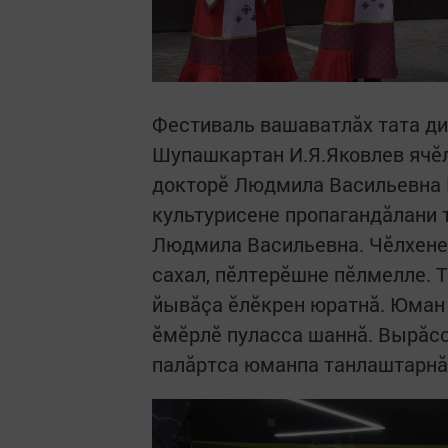
Фестиваль вашаватлăх тата ди
Шупашкартан И.Я.Яковлев ячӗл
докторӗ Людмила Васильевна 
культурисене пропагандăлани т
Людмила Васильевна. Чӗлхене
сахал, пӗлтерӗшне пӗлмелле. 
йывăçа ӗлӗкрен юратнă. Юман 
ӗмӗрлӗ пуласса шаннă. Вырăсс
палăртса юманпа танлаштарнă 