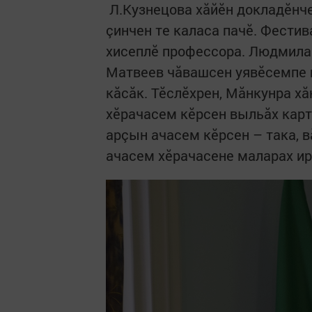
Л.Кузнецова хăйӗн докладӗнче
çинчен те каласа пачӗ. Фести
хисеплӗ профессора. Людмила
Матвеев чăвашсен уявӗсемпе 
кăсăк. Тӗслӗхрен, Мăнкунра х
хӗрачасем кӗрсен выльăх карт
арçын ачасем кӗрсен – така, в
ачасем хӗрачасене маларах ир