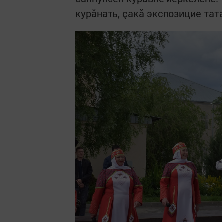
курăнать, çакă экспозицие тат