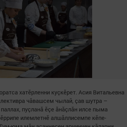
юратса хатӗрленни куçкӗрет. Асия Витальевна
лективра чăвашсем чылай, çав шутра –
 паллах, пуçланă ӗçе ăнăçлăн илсе пыма
тӗррипе илемлетнӗ алшăллисемпе кӗпе-
 Тум-юма мăн асаннесен арчинчен кăларни