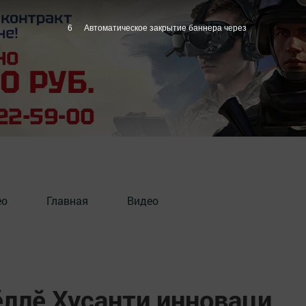
4
Автоматическое закрытие баннера через
ео
Главная
Видео
ӗллӗ Хусанти инноваци