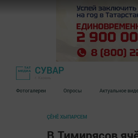
СУВАР
г. Казань
Фотогалереи
Опросы
Актуальное вид
ÇӖНӖ ХЫПАРСЕМ
В.Тимирясов яч