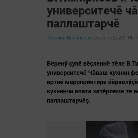
университечӗ ч
паллаштарчӗ
Татьяна Васильева,
25 June 2023 - 08:1
Вӗренӳ çулӗ вӗçленнӗ тӗле В.
университечӗ Чăваш кухнин ф
иртнӗ мероприятире йӗркелӳçӗс
кухнинчи апата хатӗрлеме те 
паллаштарчӗç.