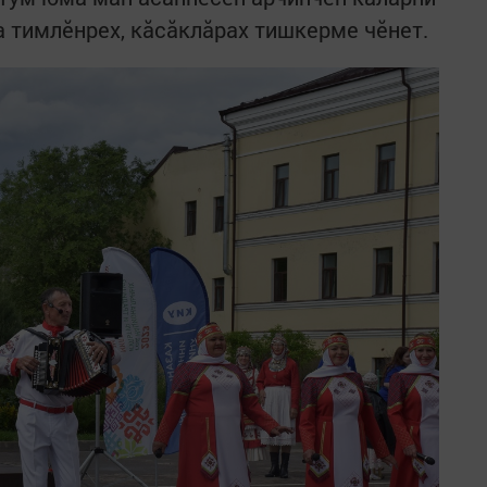
а тимлӗнрех, кăсăклăрах тишкерме чӗнет.