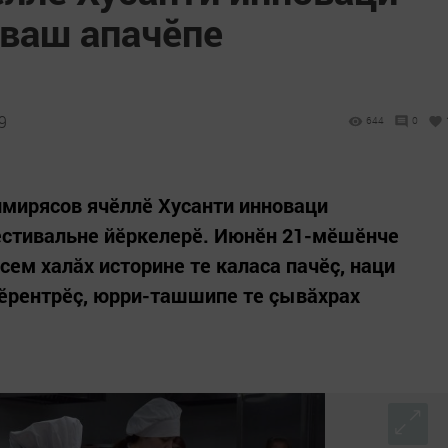
ăваш апачӗпе
9
644
0
Тимирясов ячӗллӗ Хусанти инноваци
естивальне йӗркелерӗ. Июнӗн 21-мӗшӗнче
ем халăх историне те каласа пачӗç, наци
вӗрентрӗç, юрри-ташшипе те çывăхрах