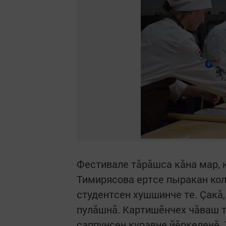
Фестивале тăрăшса кăна мар, 
Тимирясова ертсе пыракан кол
студентсен хушшинче те. Çакă,
пулăшнă. Картишӗнчех чăваш 
саппунсен куравне йӗркеленӗ.