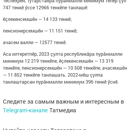
Тӗслӗхрен, Тутарстанра пурӑнмалли минимум тепӗр çул
747 тенкӗ ӳссе 12966 тенкӗпе танлашӗ:
ӗçлекенсемшĕн — 14 133 тенкӗ;
пенсионерсемшӗн — 11 151 тенкӗ;
ачасем валли — 12577 тенкӗ.
Аса илтеретпӗр, 2023 çулта республикӑра пурӑнмалли
минимум 12 219 тенкĕпе, ӗçлекенсемшĕн — 13 319
тенкӗпе, пенсионерсемшӗн — 10 508 тенкӗпе, ачасемшӗн
— 11 852 тенкӗпе танлашать. 2022-мӗш çулпа
танлаштарсан пурӑнмалли минимум 396 тенкӗ ӳснӗ.
Следите за самым важным и интересным в
Telegram-канале
Татмедиа