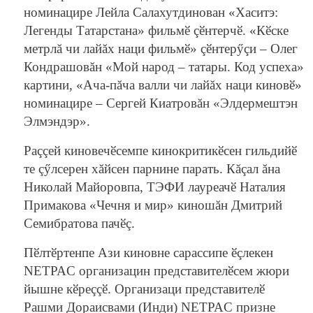
номинацире Лейла Салахутдинован «Хаситэ:
Легенды Татарстана» фильмӗ çӗнтерчӗ. «Кӗске
метрлă чи лайăх наци фильмӗ» çӗнтерӳçи – Олег
Кондрашовăн «Мой народ – татары. Код успеха»
картини, «Ача-пăча валли чи лайăх наци киновӗ»
номинацире – Сергей Киатровăн «Элдермештэн
Элмэндэр».
Раççей киновечӗсемпе кинокритикӗсен гильдийӗ
те çӳлсерен хăйсен парнине парать. Кăçал ăна
Николай Майоровпа, ТЭФИ лауреачӗ Наталия
Примакова «Чечня и мир» киношăн Дмитрий
Семибратова пачӗç.
Пӗлтӗртенпе Ази киновне сарассипе ӗçлекен
NETPAC организацин представителӗсем жюри
йышне кӗреççӗ. Организаци представителӗ
Рашми Дораисвами (Инди) NETPAC призне