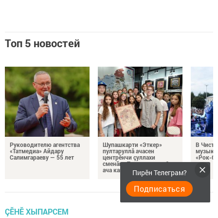
Топ 5 новостей
Руководителю агентства
Шупашкарти «Эткер»
В Чисто
«Татмедиа» Айдару
пултаруллă ачасен
музыка
Салимгараеву — 55 лет
центрӗнчи çуллахи
«Рок-бе
сменăна Тутарстанран 6
ача кайнă
Пирӗн Телеграм?
Подписаться
ÇӖНӖ ХЫПАРСЕМ