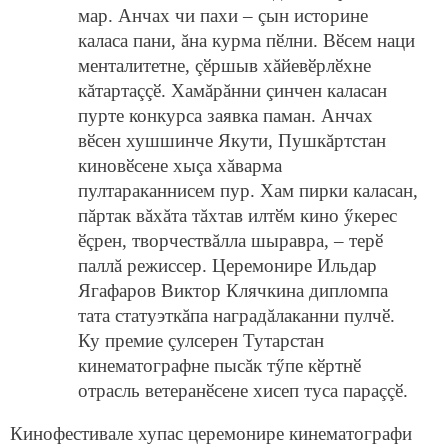
мар. Анчах чи пахи – çын историне
каласа пани, ăна курма пӗлни. Вӗсем наци
менталитетне, çӗршыв хăйевӗрлӗхне
кăтартаççӗ. Хамăрăнни çинчен каласан
пурте конкурса заявка паман. Анчах
вӗсен хушшинче Якути, Пушкăртстан
киновӗсене хыçа хăварма
пултараканнисем пур. Хам пирки каласан,
пăртак вăхăта тăхтав илтӗм кино ӳкерес
ӗçрен, творчествăлла шыравра, – терӗ
паллă режиссер. Церемонире Ильдар
Ягафаров Виктор Клячкина дипломпа
тата статуэткăпа наградăлаканни пулчӗ.
Ку премие çулсерен Тутарстан
кинематографне пысăк тӳпе кӗртнӗ
отрасль ветеранӗсене хисеп туса параççӗ.
Кинофестивале хупас церемонире кинематографи