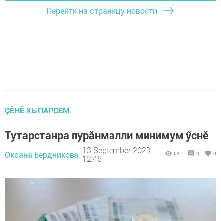
Перейти на страницу новости
ÇӖНӖ ХЫПАРСЕМ
Тутарстанра пурӑнмалли минимум ӳснĕ
13 September 2023 -
Оксана Бердникова,
637
0
0
12:46