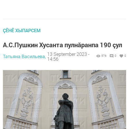
ÇӖНӖ ХЫПАРСЕМ
А.С.Пушкин Хусанта пулнăранпа 190 çул
13 September 2023 -
Татьяна Васильева,
576
0
0
14:56