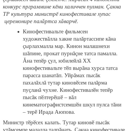
конкурс прграммине кӗни халиччен пулман. Çакна
ТР культура министрӗ кинофестивале хупас
церемонире палăртса хăварчӗ.
Кинофестивальте фильмсен
художествăлла хакне палăртассипе кăна
çырлахмалла мар. Кинон малашнехи
шăпине, прокат пурнăçне татса памалла.
Ăна тепӗр çул, юбилейлă ХХ
кинофестивальте тӗп вырăна хурса татса
парасса шанатăп. Уйрăмах пысăк
пахалăхлă тутар киновӗсем палăрма
пуçланă чухне. Кинофестивалӗн тепӗр
пысăк пӗлтерӗшӗ – вăл
кинематографистсемшӗн шкул пулса тăни
– терӗ Ирада Аюпова.
Министр тӗрӗсех калать. Тутар киновӗ пысăк
утăмсемпе малалла талпăнать. Çакна кинофестивале