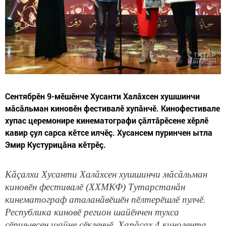
Сентябрӗн 9-мӗшӗнче Хусанти Халăхсен хушшинчи
мăсăльман киновӗн фестивалӗ хупăнчӗ. Кинофестивале
хупас церемонире кинематографи çăлтăрӗсене хӗрлӗ
кавир çул сарса кӗтсе илчӗç. Хусансем пуринчен ытла
Эмир Кустурицăна кӗтрӗç.
Кăçалхи Хусанти Халăхсен хушшинчи мăсăльман
киновӗн фестивалӗ (ХХМКФ) Тутарстанăн
кинематограф аталанăвӗшӗн пӗлтерӗшлӗ пулчӗ.
Республика киновӗ регион шайӗнчен тухса
çӗршывсен шайне çӗкленчӗ. Харăсах 4 кинолента