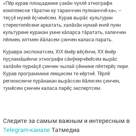
«Пӗр курав площадкине çакăн чухлӗ этнографи
комплексне тăратни ку таранччен пулманччӗ-ха», –
теççӗ музей ӗçченӗсем. Курав вырăс культурин
стереотипӗсене аркатать, халăхăн нумай енлӗ пуян
культурине куракан умне кăларса тăратать, халиччен
пӗлмен, илтмен йăласем çинчен каласа парать.
Куравра экспонатсем, XIX ӗмӗр вӗçӗнчи, XX ӗмӗр
пуçламăшӗнчи этнографи сăнӳкерчӗкӗсем вырăс
халăхӗн пурнăçӗ çинчен чылай çӗннине пӗлтерӗç пире.
Курав программине лекцисем те кӗртнӗ. Тӗрлӗ
регионсенче пурăнакан вырăссен йăлисем çинчен,
тумӗсем çинчен каласа парӗç экспертсем.
Следите за самым важным и интересным в
Telegram-канале
Татмедиа