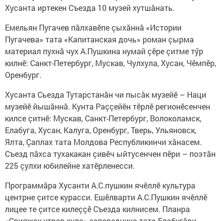
Хусанта иртекен Съезда 10 музей хутшăнать.
Емельян Пугачев пăлхавӗпе çыхăннă «Истории
Пугачева» тата «Капитанская дочь» роман çырма
материал пухнă чух А.Пушкина нумай çӗре çитме тӳр
килнӗ: Санкт-Петербург, Мускав, Чулхула, Хусан, Чӗмпӗр,
Оренбург.
Хусанта Сьезда Тутарстанăн чи пысăк музейӗ – Наци
музейӗ йышăннă. Кунта Раççейӗн тӗрлӗ регионӗсенчен
килсе çитнӗ: Мускав, Санкт-Петербург, Волоколамск,
Елабуга, Хусан, Калуга, Оренбург, Тверь, Ульяновск,
Ялта, Çаплах тата Молдова Республикинчи хăнасем.
Съезд пăхса тухакакан çивӗч ыйтусенчен пӗри – поэтăн
225 çулхи юбилейне хатӗрленесси.
Программăра Хусанти А.С.пушкин ячӗллӗ культура
центрне çитсе курасси. Ешӗлварти А.С.Пушкин ячӗллӗ
лицее те çитсе килеççӗ Съезда килнисем. Планра
«Свияжск утрав-хула» заповедника тата Елабугăри