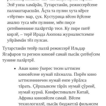
Эпӗ унпа хамăрăн, Тутарстанăн, режиссерӗсене
паллаштарасшăн. Ăçта та пулин хута кӗрсе
«тӗртме» мар, çук. Кустурица вӗсен ӗçӗсене
анализ туса мӗн пулнине, мӗн пиçсе
çитейменнине палăрттăр тесе. Ку пире питӗ
кирлӗ, – терӗ Ирада Аюпова журналистсемпе
уйрăммăн тӗл пулсан.
Тутарстанăн тепӗр паллă режиссерӗ Ильдар
Ягафаров та регион киновӗ самай пысăк çитӗнӳсем
тунине палăртрӗ.
Аван кино ӳкерес тесен ыттисен
киновӗсене нумай пăхмалла. Пирӗн кино
ыттисеннинчен нумай енпе уйрăлса
тăрать. Çӗршывсем тăрăх нумай çӳренӗ,
нумай курнă. Кинфестивальте Китай,
Африка киновӗсем самай. Вӗсем
технологиллӗ, пысăк бюджетлă фильмсем