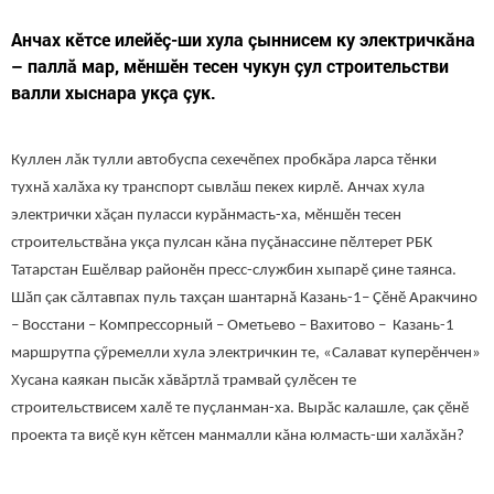
Анчах кӗтсе илейӗç-ши хула çыннисем ку электричкăна
– паллă мар, мӗншӗн тесен чукун çул строительстви
валли хыснара укçа çук.
Куллен лăк тулли автобуспа сехечӗпех пробкăра ларса тӗнки
тухнă халăха ку транспорт сывлăш пекех кирлӗ. А
нчах хула
электрички хăçан пуласси курăнмасть-ха, мӗншӗн тесен
строительствăна укçа пулсан кăна пуçăнассине пӗлтерет РБК
Татарстан Ешӗлвар районӗн пресс-службин хыпарӗ çине таянса.
Шăп çак сăлтавпах пуль тахçан шантарнă Казань-1– Çӗнӗ Аракчино
– Восстани – Компрессорный – Ометьево – Вахитово – Казань-1
маршрутпа çӳремелли хула электричкин те, «Салават куперӗнчен»
Хусана каякан пысăк хăвăртлă трамвай çулӗсен те
строительствисем халӗ те пуçланман-ха. Вырăс калашле, çак çӗнӗ
проекта та виçӗ кун кӗтсен манмалли кăна юлмасть-ши халăхăн?