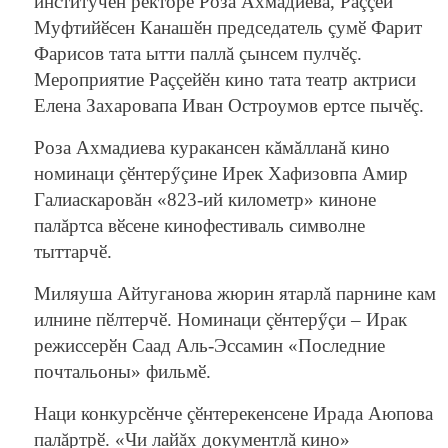
институчӗн ректорӗ Роза Ахмадиева, Раççей
Муфтийӗсен Канашӗн председатель çумӗ Фарит
Фарисов тата ытти паллă çынсем пулчӗç.
Мероприятие Раççейӗн кино тата театр актриси
Елена Захаровапа Иван Остроумов ертсе пычӗç.
Роза Ахмадиева куракансен кăмăлланă кино
номинаци çӗнтерӳçине Ирек Хафизовпа Амир
Галиаскаровăн «823-ий километр» киноне
палăртса вӗсене кинофестиваль символне
тыттарчӗ.
Миляуша Айтуганова жюрин ятарлă парнине кам
илнине пӗлтерчӗ. Номинаци çӗнтерӳçи – Ирак
режиссерӗн Саад Аль-Эссамин «Последние
почтальоны» фильмӗ.
Наци конкурсӗнче çӗнтерекенсене Ирада Аюпова
палăртрӗ. «Чи лайăх документлă кино»