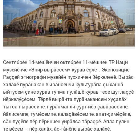
Сентябрӗн 14-мӗшӗнчен октябрӗн 11-мӗшчен ТР Наци
музейӗнче «Эпир-вырăссем» курав ӗçлет. Экспозицие
Раççей этнографи музейӗн пуххинчен йӗркеленӗ. Вырăс
халăхӗ пурăнакан вырăнсенчи культурăпа çыхăннă
ыйтусем çине хурав тупма пулăшӗ курав тесе шутлаççӗ
йӗркелӳçӗсем. Тӗрлӗ вырăнта пурăнакансем хуçалăх
тытса пырассипе, пурăнмалли çурт-йӗр çавăрассипе,
йăлисемпе, тумӗсемпе, калаçăвӗсемпе, апат-çимӗçӗпе,
сăн-пуçӗпе пӗр-пӗринчен уйрăлса тăраççӗ. Апла пулин
те вӗсем – пӗр халăх, ăс-тăнӗпе вырăс халăхӗ.