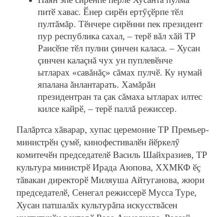
питӗ хавас. Ӗнер сирӗн ертӳçӗрпе тӗл
пултăмăр. Тӗнчере сирӗнни пек президент
пур республика сахал, – терӗ вăл хăй ТР
Раисӗпе тӗл пулни çинчен каласа. – Хусан
çинчен калаçнă чух ун пуплевӗнче
ытларах «савăнăç» сăмах пулчӗ. Ку нумай
япалана ăнлантарать. Хамăрăн
президентран та çак сăмаха ытларах илтес
килсе кайрӗ, – терӗ паллă режиссер.
Палăртса хăварар, хупас церемоние ТР Премьер-
министрӗн çумӗ, кинофестивалӗн йӗркелӳ
комитечӗн председателӗ Василь Шайхразиев, ТР
культура министрӗ Ирада Аюпова, ХХМКФ ӗç
тăвакан директорӗ Миляуша Айтуганова, жюри
председателӗ, Сенегал режиссерӗ Мусса Туре,
Хусан патшалăх культурăпа искусствăсен