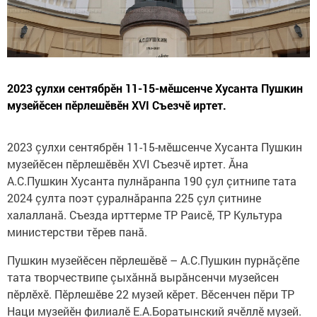
2023 çулхи сентябрӗн 11-15-мӗшсенче Хусанта Пушкин
музейӗсен пӗрлешӗвӗн XVI Съезчӗ иртет.
2023 çулхи сентябрӗн 11-15-мӗшсенче Хусанта Пушкин
музейӗсен пӗрлешӗвӗн XVI Съезчӗ иртет. Ăна
А.С.Пушкин Хусанта пулнăранпа 190 çул çитнипе тата
2024 çулта поэт çуралнăранпа 225 çул çитнине
халалланă. Съезда ирттерме ТР Раисӗ, ТР Культура
министерстви тӗрев панă.
Пушкин музейӗсен пӗрлешӗвӗ – А.С.Пушкин пурнăçӗпе
тата творчествипе çыхăннă вырăнсенчи музейсен
пӗрлӗхӗ. Пӗрлешӗве 22 музей кӗрет. Вӗсенчен пӗри ТР
Наци музейӗн филиалӗ Е.А.Боратынский ячӗллӗ музей.