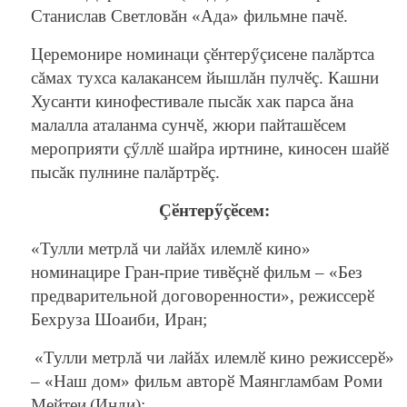
Станислав Светловăн «Ада» фильмне пачӗ.
Церемонире номинаци çӗнтерӳçисене палăртса
сăмах тухса калакансем йышлăн пулчӗç. Кашни
Хусанти кинофестивале пысăк хак парса ăна
малалла аталанма сунчӗ, жюри пайташӗсем
мероприяти çӳллӗ шайра иртнине, киносен шайӗ
пысăк пулнине палăртрӗç.
Çӗнтерӳçӗсем:
«Тулли метрлă чи лайăх илемлӗ кино»
номинацире Гран-прие тивӗçнӗ фильм –
«Без
предварительной договоренности»
, режиссерӗ
Бехруза Шоаиби
, Иран;
«Тулли метрлă чи лайăх илемлӗ кино режиссерӗ»
–
«Наш дом»
фильм авторӗ
Маянгламбам Роми
Мейтеи
(Инди)
;