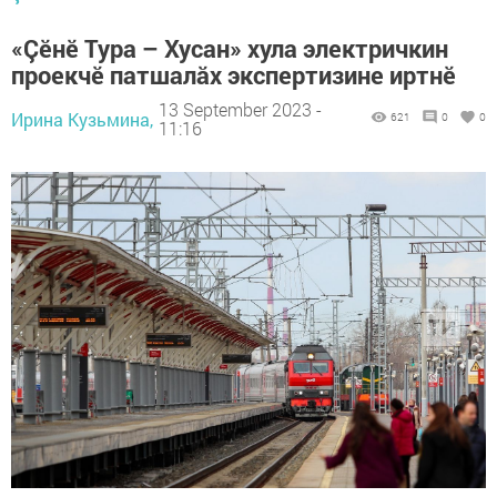
«Çӗнӗ Тура – Хусан» хула электричкин
проекчӗ патшалăх экспертизине иртнӗ
13 September 2023 -
Ирина Кузьмина,
621
0
0
11:16