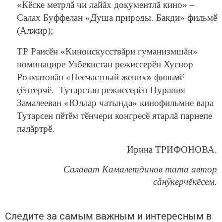
«Кӗске метрлă чи лайăх документлă кино» –
Салах Буффелан
«Душа природы. Бакди»
фильмӗ
(Алжир)
;
ТР Раисӗн «Киноискусствăри гуманизмшăн»
номинацире Узбекистан режиссерӗн Хуснор
Розматовăн «Несчастный жених» фильмӗ
çӗнтерчӗ. Тутарстан режиссерӗн Нурания
Замалееван «Юллар чатында» кинофильмне вара
Тутарсен пӗтӗм тӗнчери конгресӗ ятарлă парнепе
палăртрӗ.
Ирина ТРИФОНОВА.
Салават Камалетдинов тата автор
сăнӳкерчӗкӗсем.
Следите за самым важным и интересным в