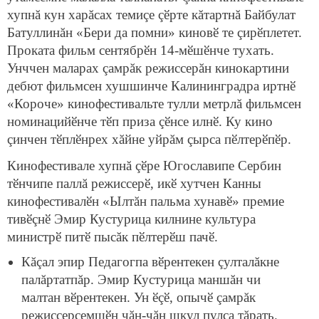
хупнă кун харăсах темиçе çӗрте кăтартнă Байбулат
Батуллинăн «Бери да помни» киновӗ те çирӗплетет.
Проката фильм сентябрӗн 14-мӗшӗнче тухать.
Унччен маларах çамрăк режиссерăн кинокартини
дебют фильмсен хушшинче Калининградра иртнӗ
«Короче» кинофестивальте тулли метрлă фильмсен
номинацийӗнче тӗп приза çӗнсе илнӗ. Ку кино
çинчен тӗплӗнрех хăйне уйрăм çырса пӗлтерӗпӗр.
Кинофестивале хупнă çӗре Югославипе Сербин
тӗнчипе паллă режиссерӗ, икӗ хутчен Канны
кинофестивалӗн «Ылтăн пальма хунавӗ» премие
тивӗçнӗ Эмир Кустурица килнине культура
министрӗ питӗ пысăк пӗлтерӗш пачӗ.
Кăçал эпир Педагогпа вӗрентекен çулталăкне
палăртатпăр. Эмир Кустурица маншăн чи
малтан вӗрентекен. Ун ӗçӗ, опычӗ çамрăк
режиссерсемшӗн чăн-чăн шкул пулса тăрать.