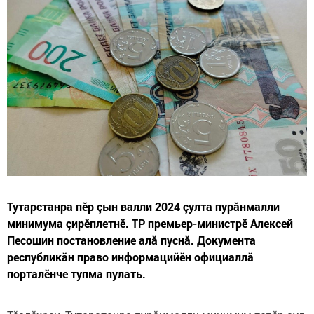
Тутарстанра пĕр çын валли 2024 çулта пурӑнмалли
минимума çирӗплетнӗ. ТР премьер-министрӗ Алексей
Песошин постановление алӑ пуснӑ. Документа
республикӑн право информацийӗн официаллӑ
порталӗнче тупма пулать.