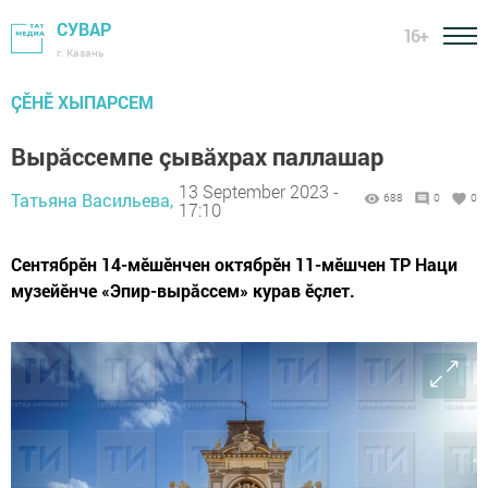
СУВАР
16+
г. Казань
ÇӖНӖ ХЫПАРСЕМ
Вырăссемпе çывăхрах паллашар
13 September 2023 -
Татьяна Васильева,
688
0
0
17:10
Сентябрӗн 14-мӗшӗнчен октябрӗн 11-мӗшчен ТР Наци
музейӗнче «Эпир-вырăссем» курав ӗçлет.