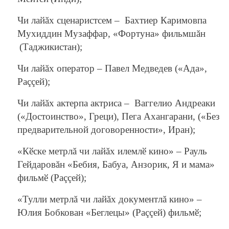
Чи лайăх сценаристсем –
Бахтиер Каримов
па
Мухиддин Музаффар
,
«Фортуна»
фильмшăн
(Таджикистан)
;
Чи лайăх оператор –
Павел Медведев
(
«Ада»
,
Раççей);
Чи лайăх актерпа актриса –
Ваггелио Андреаки
(
«Достоинство»
,
Греци)
,
Пега Ахангарани,
(
«Без
предварительной договоренности»
,
Иран);
«Кӗске метрлă чи лайăх илемлӗ кино» – Рауль
Гейдаровăн
«Бебия, Бабуа, Анзорик, Я и мама»
фильмӗ (Раççей);
«Тулли метрлă чи лайăх документлă кино» –
Юлия Бобкован
«Беглецы» (Р
аççей
)
фильмӗ;