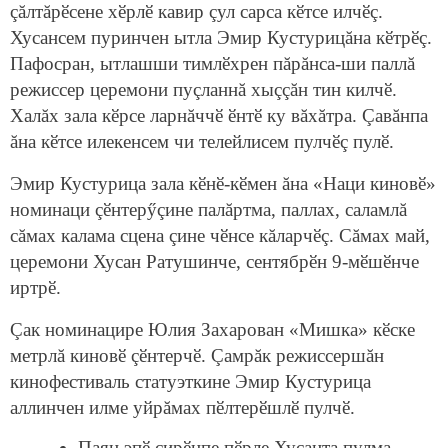
çăлтăрӗсене хӗрлӗ кавир çул сарса кӗтсе илчӗç.
Хусансем пуринчен ытла Эмир Кустурицăна кӗтрӗç.
Пафосран, ытлашши тимлӗхрен пăрăнса-ши паллă
режиссер церемони пуçланнă хыççăн тин килчӗ.
Халăх зала кӗрсе ларнăччӗ ӗнтӗ ку вăхăтра. Çавăнпа
ăна кӗтсе илекенсем чи телейлисем пулчӗç пулӗ.
Эмир Кустурица зала кӗнӗ-кӗмен ăна «Наци киновӗ»
номинаци çӗнтерӳçине палăртма, паллах, саламлă
сăмах калама сцена çине чӗнсе кăларчӗç. Сăмах май,
церемони Хусан Ратушинче, сентябрӗн 9-мӗшӗнче
иртрӗ.
Çак номинацире Юлия Захарован «Мишка» кӗске
метрлă киновӗ çӗнтерчӗ. Çамрăк режиссершăн
кинофестиваль статуэткине Эмир Кустурица
аллинчен илме уйрăмах пӗлтерӗшлӗ пулчӗ.
Паян эпӗ сирӗнпе пӗрле Хусанта пулма