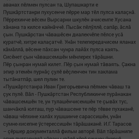
аванах пӗлмен пулсан та, Шупашкарти е
Пушкăртстанри пухусенче пӗрре мар тӗл пулса калаçнă.
Пӗррехинче вӗсем Вырсарни шкулӗн ачисемпе Хусана
хăнана та килсе кайнăччӗ. Пысăк пӗлӳллӗ, сапăр, ăслă
çын. Пушкăрстан чăвашӗсен диалекчӗпе пӗлсе усă
куратчӗ, хитре калаçатчӗ. Унăн телепередачисем яланах
кăмăллă, вӗсене пăхсан чунра лайăх пулса каять.
Сисӗнет çын чăвашсемшӗн мӗнлерех тăрăшни.
Пӗр çынран нумай килет. Пӗр çын нумай тăваять. Çакна
эпир этемӗн пурнăç çулӗ вӗçленчен тин хаклама
тытăнатпăр, шел пулин те.
«Пушкăртстанра Иван Григорьевича пĕлмен чăваш та
çук пулĕ. Вăл - Пушкăртстан Республикинче пурăнакан
чăвашсемшĕн те, ун тулашĕнчисемшĕн те çывăх тус,
шанчăклă юлташ, пур чăвашсене те пĕр тĕвве пухаканĕ,
чăваш чĕлхине халăх хушшинче сарассишĕн, унăн
сумне-хисепне ÿстерессишĕн тăрăшаканĕ. И.Г. Тарасов
– çĕршер документаллă фильм авторĕ. Вăл тăрăшнипе
эпир пултаруллă чăваш ывăлĕ-хĕрĕ çинчен ӳкернӗ