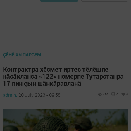
ÇӖНӖ ХЫПАРСЕМ
Контрактра хӗсмет иртес тӗлӗшпе
кăсăкланса «122» номерпе Тутарстанра
17 пин çын шăнкăравланă
admin,
20 July 2023 - 09:58
478
0
0