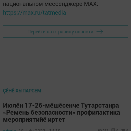
национальном мессенджере MАХ:
https://max.ru/tatmedia
Перейти на страницу новости
ÇӖНӖ ХЫПАРСЕМ
Июлӗн 17-26-мӗшӗсенче Тутарстанра
«Ремень безопасности» профилактика
мероприятийӗ иртет
admin,
18 July 2023 - 14:18
523
0
0