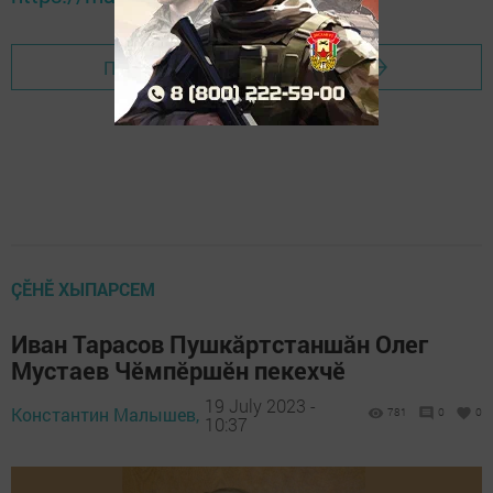
Перейти на страницу новости
ÇӖНӖ ХЫПАРСЕМ
Иван Тарасов Пушкăртстаншăн Олег
Мустаев Чӗмпӗршӗн пекехчӗ
19 July 2023 -
Константин Малышев,
781
0
0
10:37