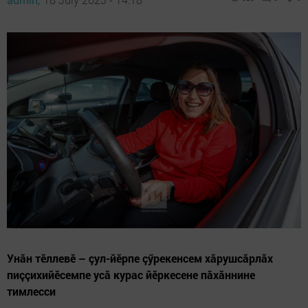
Унăн тӗллевӗ – çул-йӗрпе çӳрекенсем хăрушсăрлăх
пиççихийӗсемпе усă курас йӗркесене пăхăннине
тимлесси