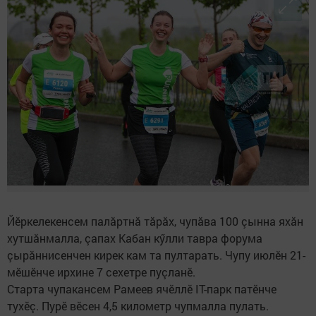
Йӗркелекенсем палăртнă тăрăх, чупăва 100 çынна яхăн
хутшăнмалла, çапах Кабан кӳлли тавра форума
çырăннисенчен кирек кам та пултарать. Чупу июлӗн 21-
мӗшӗнче ирхине 7 сехетре пуçланӗ.
Старта чупакансем Рамеев ячӗллӗ IT-парк патӗнче
тухӗç. Пурӗ вӗсен 4,5 километр чупмалла пулать.