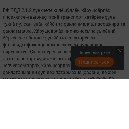
РФ ПДД 2.1.2 пункчӗпе килӗшӳллӗн, хăрушсăрлăх
пиçиххисем вырнаçтарнă транспорт хатӗрӗпе çула
тухнă пулсан, унăн хăйӗн те çакланмалла, пассажира та
çаклатмалла. Хăрушсăрлăх пиçиххисемпе çыхăннă
йӗркесене пăснине çул-йӗр инспекторӗсем
фотовидеофиксаци комплексӗсем пулăшнипе
çирӗплетӗç. Çулпа çӳрес йӗркесене пăснăшăн
Пирӗн Телеграм?
автотранспорт хуçисене штраф кӗтет.
Подписаться
Тӗпчевсем тăрăх, хăрушсăрлăх пиçиххийӗпе
çаклатăнманни çул-йӗр пăтăрмахне (аварие) лексен
малта ларса пыракансен пурнăçӗпе сылăхӗшӗн 50
процента, хыçалта ларса пыракансен – 25 процента
хăрушлăх кӳрет. Машина çӗкленсе çапăнчӗ-тӗк,
хăрушсăрлăх пиçиххипе çаклатăнни çын сывă юлма
пултарассине 5 хут ӳстерет.
Следите за самым важным и интересным в