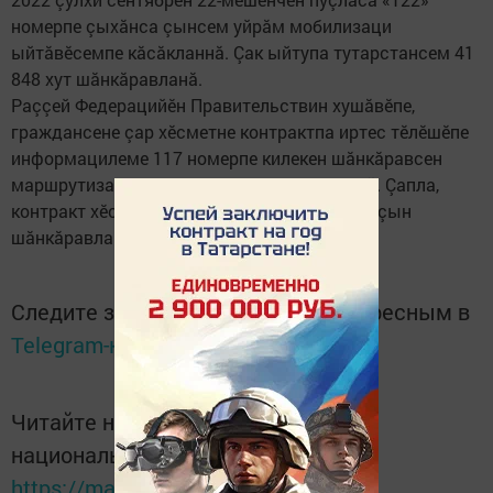
номерпе çыхăнса çынсем уйрăм мобилизаци
ыйтăвӗсемпе кăсăкланнă. Çак ыйтупа тутарстансем 41
848 хут шăнкăравланă.
Раççей Федерацийӗн Правительствин хушăвӗпе,
граждансене çар хӗсметне контрактпа иртес тӗлӗшӗпе
информацилеме 117 номерпе килекен шăнкăравсен
маршрутизацине «122» номер çине куçарнă. Çапла,
контракт хӗсмечӗ пирки çак номерпе 17057 çын
шăнкăравланă.
Следите за самым важным и интересным в
Telegram-канале
Татмедиа
Читайте новости Татарстана в
национальном мессенджере MАХ:
https://max.ru/tatmedia