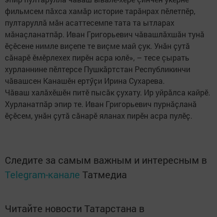
фильмсем пăхса хамăр историе тарăнрах пĕлетпĕр,
пултаруллă мăн асаттесемпе тата та ытларах
мăнаçланатпăр. Иван Григорьевич чăвашлăхшăн тунă
ĕçěсене нимле виçепе те виçме май çук. Унăн ҫутă
сăнарě ěмěрлехех пирěн асра юлě», – тесе çырать
хурланнине пӗлтерсе Пушкăртстан Республикинчи
чăвашсен Канашěн ертӳҫи Ирина Сухарева.
Чӑваш халӑхӗшӗн питӗ пысӑк ҫухату. Ир уйрăлса кайрӗ.
Хурланатпăр эпир те. Иван Григорьевич пурнӑҫланӑ
ӗҫӗсем, унӑн ҫутӑ сӑнарӗ яланах пирӗн асра пулӗҫ.
Следите за самым важным и интересным в
Telegram-канале
Татмедиа
Читайте новости Татарстана в