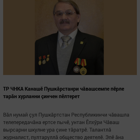
ТР ЧНКА Канашӗ Пушкăрстанри чăвашсемпе пӗрле
тарăн хурланни çинчен пӗлтерет
Вăл нумай çул Пушкăртстан Республикинчи чăвашла
телепередачăна ертсе пычӗ, унтан Ӗпхӳри Чăваш
вырсарни шкулне ура çине тăратрӗ. Талантлă
журналист, пултаруллă общество деятелӗ. Эпӗ ăна