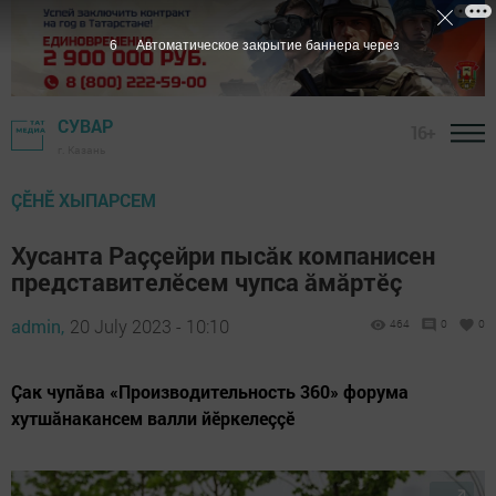
5
Автоматическое закрытие баннера через
СУВАР
16+
г. Казань
ÇӖНӖ ХЫПАРСЕМ
Хусанта Раççейри пысăк компанисен
представителӗсем чупса ăмăртӗç
admin,
20 July 2023 - 10:10
464
0
0
Çак чупăва «Производительность 360» форума
хутшăнакансем валли йӗркелеççӗ