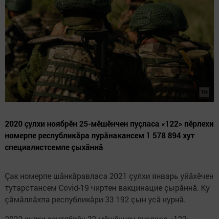
2020 çулхи ноябрӗн 25-мӗшӗнчен пуçласа «122» пӗрлехи
номерпе республикăра пурăнакансем 1 578 894 хут
специалистсемпе çыхăннă
Çак номерпе шăнкăравласа 2021 çулхи январь уйăхӗчен
тутарстансем Covid-19 чиртен вакцинацие çырăннă. Ку
çăмăллăхпа республикăри 33 192 çын усă курнă.
2022 çулхи сентябрӗн 22-мӗшӗнчен пуçласа «122»