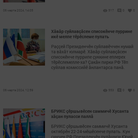
06 марта 2024, 14:05
517
0
0
Хăвăр суйлавçăсен списокӗнче пуррине
икӗ мелпе тӗрӗслеме пулать
Раççей Президенчӗн суйлавӗччен нумай
та вăхăт юлмарӗ. Хăвăр суйлавçăсен
списокӗнче пуррипе çуккине еплерех
тӗрӗслемелле-ха? Çакăн пирки РФ Тӗп
суйлав комиссийӗ ăнлантарса панă.
06 марта 2024, 12:59
553
0
0
БРИКС çӗршывӗсен саммичӗ Хусанта
хăçан пуласси паллă
БРИКС çӗршывӗсен саммичӗ Хусанта
октябрӗн 22-24-мӗшӗсенче пулать. Кун
çинчен РФ Президенчӗн пулăшуçи Юрий