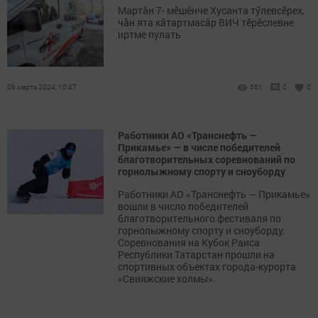
Мартăн 7- мӗшӗнче Хусанта тӳлевсӗрех,
чăн ята кăтартмасăр ВИЧ тӗрӗслевне
иртме пулать
06 марта 2024, 10:47
561
0
0
Работники АО «Транснефть —
Прикамье» — в числе победителей
благотворительных соревнований по
горнолыжному спорту и сноуборду
Работники АО «Транснефть — Прикамье»
вошли в число победителей
благотворительного фестиваля по
горнолыжному спорту и сноуборду.
Соревнования на Кубок Раиса
Республики Татарстан прошли на
спортивных объектах города-курорта
«Свияжские холмы».