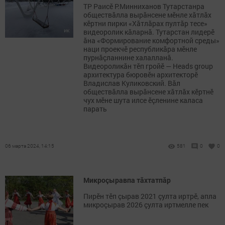
ТР Раисӗ Р.Минниханов Тутарстанра
обществăлла вырăнсене мӗнле хăтлăх
кӗртни пирки «Хăтлăрах пултăр тесе»
видеоролик кăларнă. Тутарстан лидерӗ
ăна «Формирование комфортной среды»
наци проекчӗ республикăра мӗнле
пурнăçланнине халалланă.
Видеороликăн тӗп гройӗ — Heads group
архитектура бюровӗн архитекторӗ
Владислав Куликовский. Вăл
обществăлла вырăнсене хăтлăх кӗртнӗ
чух мӗне шута илсе ӗçленине каласа
парать
06 марта 2024, 14:15
581
0
0
Микроçыравпа тăхтатпăр
Пирӗн тӗп çырав 2021 çулта иртрӗ, апла
микроçырав 2026 çулта иртмелле пек