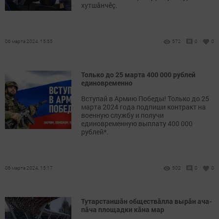
хутшӑнчӗç.
06 марта 2024, 15:55
572
0
0
Только до 25 марта 400 000 рублей
единовременно
Вступай в Армию Победы! Только до 25
марта 2024 года подпиши контракт на
военную службу и получи
единовременную выплату 400 000
рублей*.
06 марта 2024, 15:17
502
0
0
Тутарстаншăн обществăлла вырăн ача-
пăча площадки кăна мар