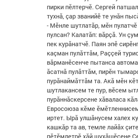
пирки пӗлтерчӗ. Сергей патшал
тухнă, çар званийӗ те унăн пыс
- Мӗнле шутлатăр, мӗн пулатч
пулсан? Калатăп: вăрçă. Ун ç
пек курăнатчӗ. Паян эпӗ сирӗ
каçман пулăттăм, Раççей тури
вăрманӗсенче пытанса автомат
ăсатнă пулăттăм, пирӗн тымарс
пурăнаймăттăм та. Акă мӗн кӗ
шутлакансем те пур, вӗсем ыт
пурăннăскерсене хăваласа кăла
Евросоюза кӗме ӗмӗтленнисем 
иртет. Ырă улшăнусем халех к
кашкăр та ав, темле лайăх çите
пӗтӗмлетрӗ хăй шухăшӗсене Се