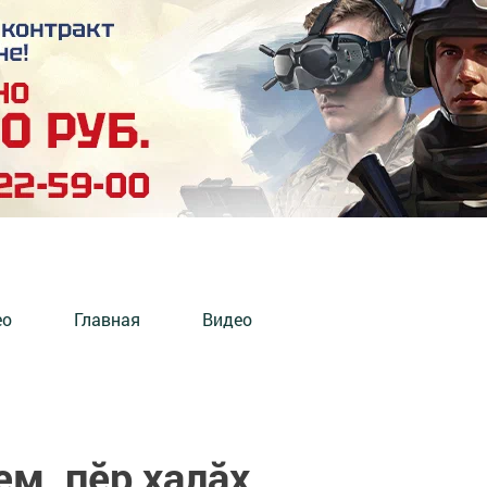
ео
Главная
Видео
ем, пӗр халăх