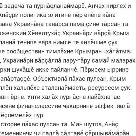
 задача та пурнăçланаймарӗ. Анчах кирлех-и
Анăçри политика элитине пӗр енӗпе кăна
рава Украинăна тавăрса пама çине тăрсан та
раженский Хӗвелтухăç Украинăри вăрçă Крым
ланнă тенипе вара нимле те килӗшме çук.
че сообществин тимлӗхне Крымран «хăпăтма»
, Украинăри вăрçăллă лару-тăру самай маларах
ирки шухăшӗ икке пайланчӗ. Пӗрисем ыррине
палăртаççӗ. Объективлă пăхас пулсан, Крым
ллӗн хальлӗхе аталанаймасть, ресурссем çук.
ш-пӗрне. Унти халăх пурнăçне лайăхлатас
онсене финанслассине чакарнине эффективлă
 ӗçлемелӗх пур.
 историе пăхас пулсан та. Ман шутпа, Анăç
теменнинчи чи паллă сăлтавӗ çӗршывăмăрăн