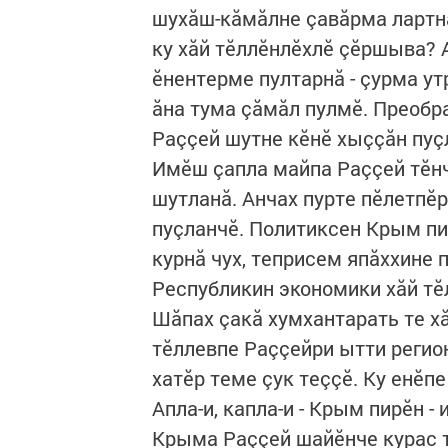
шухăш-кăмăлне çавăрма лартнă
ку хăй тӗллӗнлӗхлӗ çӗршыва? 
ӗнентерме пултарнă - çурма ут
ăна тума çăмăл пулмӗ. Преоб
Раççей шутне кӗнӗ хыççăн пуç
Имӗш çапла майпа Раççей тӗн
шутланă. Анчах пурте пӗлетпӗр
пуçланчӗ. Политиксен Крым п
курнă чух, теприсем япăххине 
Республикин экономики хăй тӗ
Шăпах çакă хумхантарать те хă
тӗллевпе Раççейри ытти реги
хатӗр теме çук теççӗ. Ку енӗпе
Апла-и, капла-и - Крым пи­рӗн -
Крыма Раççей шайӗнче курас 