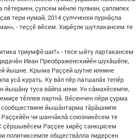
а пӗтермен, çулсем мӗнле пулман, çаплипех
çав тери нумай, 2014 çулчченхи пурнăçпа
ан», - теççӗ вӗсем. Хирӗçле шутлакансем те
литика триумфӗ-ши?» - тесе ыйту лартакансем
ндидачӗн Иван Преображенскийӗн шухăшӗпе,
ей йышне. Крыма Раççей шутне илнине
па усă курать. Ку вăл пӗр патшалăх тепӗр
н йышăну туса вăйпа илни. Ун сăмахӗсемпе,
емиçе тӗллев лартнă. Вӗсенчен пӗри çурма
че сообществине йышăнтарма тăрăшнипе
, Раççейӗн чи шанчăклă союзникӗсем те
ЕС çӗршывӗсем Раççее хирӗç санкцисем
ри политиксемпе обществăлла лидерсен