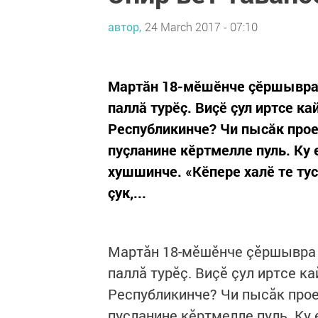
автор,
24 March 2017 - 07:10
Мартăн 18-мӗшӗнче çӗршывра
паллă турӗç. Виçӗ çул иртсе к
Республикинче? Чи пысăк прое
пуçланине кӗртмелле пуль. Ку
хушшинче. «Кӗпере халӗ те тус
çук,...
Мартăн 18-мӗшӗнче çӗршывра
паллă турӗç. Виçӗ çул иртсе к
Республикинче? Чи пысăк прое
пуçланине кӗртмелле пуль. Ку