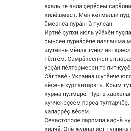
ахаль те анлă çӗрӗсем сарăлн
килӗшмест. Мӗн кӗтмелли пур, 
ăмсанса пурăннă пулсан.
Иртнӗ çулхи июль уйăхӗн пуçл
çынсен пурнăçӗпе паллашма м
шутӗнче мӗнле туйни интересл
пӗлтӗм. Çамрăксенчен ытларах
уççăн пӗлтермесен те пит-куçӗ
Сăлтавӗ - Украина шутӗнче юл
вӗсене хурлантарать. Крым тут
курма пулмарӗ. Пурте хавхала
кучченеçсем парса тултарчӗç. «
калаçрӗç вӗсем.
Севастополе паромпа каçнă чу
килчӗ. Эпӗ журналист пулнине