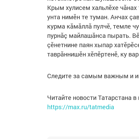
Крым хулисем хальлӗхе чăнах 
унта нимӗн те туман. Анчах çа
курма кăмăллă пулчӗ, темле чу
пурнăç майлашăнса пырать. Вӗ
çӗнетнине паян хыпар хатӗрӗсе
таврăннишӗн хӗпӗртенӗ, ку вар
Следите за самым важным и 
Читайте новости Татарстана 
https://max.ru/tatmedia