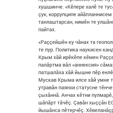
хушшинче. «Кӗпере халӗ те тус
çук, коррупципе айăпланнисем 
танлаштарсан, нимӗн те улшăнм
пайтах.
«Раççейшӗн ку чăнах та гео­по
те пур. Политика наукисен ка
Крым хăй ирӗкӗпе кӗмен Раçç
палăртма вăл «аннексия» сăмах
патшалăха хăй йышне пӗр енлӗ
Мускав Крыма илсе хăй умне т
утравăн паянхи статусне тӗн
çыхăннă. Анчах кӗтни пулмарӗ
шăпăрт тăчӗç. Çавăн хыççăн 
йышăнса пӗтерчӗç. Хӗвеланăç