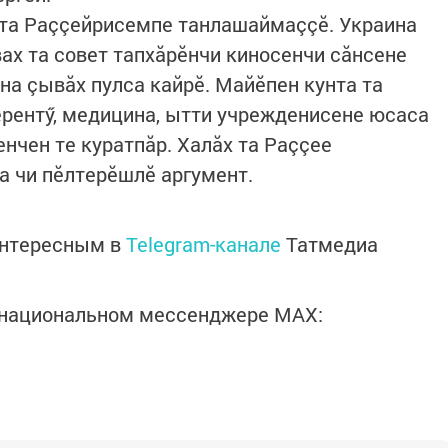
та Раççейрисемпе танла­шай­маççӗ. Украина
вах та совет тапхăрӗнчи киносенчи сăнсене
на çывăх пулса кайрӗ. Майӗпен кунта та
рентӳ, медицина, ытти учрежденисене юсаса
нчен те куратпăр. Халăх та Раççее
а чи пӗлтерӗшлӗ аргумент.
интересным в
Telegram-канале
Татмедиа
в национальном мессенджере MАХ: