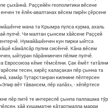
ипе çыхăннă. Раççейӗн геополитики вӗсене
енчен те ӗлӗк-авал­танах вӗсем пирӗн çӗрсене
амăшӗнче мана та Крымра пулса курма, ахаль
ай пулчӗ. Чи малтан çынсем хăйсене Раççей
ентерчӗ. Нумайăшӗнчен кун пирки ыйтса
ăшӗ кă­мăлсăр пулни сисӗнчӗ. Кăна вӗсем
нчен, ыйтуран пăрăннинчен пӗлме пулчӗ.
са Евросоюза кӗме тӗмсӗлни. Çак ӗмӗт татăлн
арӗсем тесен, хирӗç калаçакан пӗр çынна та
ннă, хамăр Тутарстанран килнине пӗлтерсен
Эпир вӗт тăвансем, пӗр халăх», - хӗпӗртесе
хне пӗр питӗ те интереслӗ çынпа паллашма тӳр
 пӗлсен, хăй хушаматне кăтартмалла марри