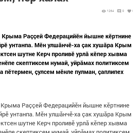
1264
0
 Крыма Раççей Федерацийӗн йышне кӗртнине
айрӗ унтанпа. Мӗн улшăнчӗ-ха çак хушăра Крым
ктсен шутне Керч проливӗ урлă кӗпер хывма
 енӗпе скептиксем нумай, уйрăмах политиксем
а пӗтермен, çулсем мӗнле пулман, çаплипех
 Крыма Раççей Федерацийӗн йышне кӗртнине
айрӗ унтанпа. Мӗн улшăнчӗ-ха çак хушăра Крым
ктсен шутне Керч проливӗ урлă кӗпер хывма
 енӗпе скептиксем нумай, уйрăмах политиксем