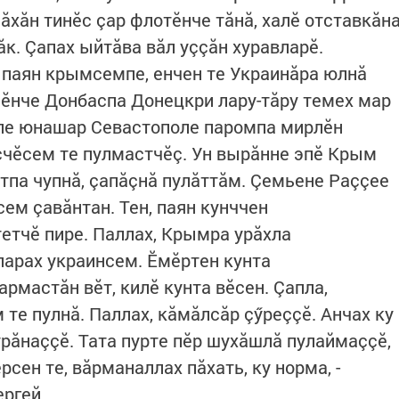
ăхăн тинӗс çар флотӗнче тăнă, халӗ отставкăн
ăк. Çапах ыйтăва вăл уççăн хуравларӗ.
ӗ паян крымсемпе, енчен те Украинăра юлнă
умӗнче Донбаспа Донецкри лару-тăру темех мар
нпе юнашар Севастополе паромпа мирлӗн
счӗсем те пулмастчӗç. Ун вырăнне эпӗ Крым
па чупнă, çапăçнă пулăттăм. Çемьене Раççее
ем çавăнтан. Тен, паян кунччен
тетчӗ пире. Паллах, Крымра урăхла
ларах украинсем. Ӗмӗртен кунта
рмастăн вӗт, килӗ кунта вӗсен. Çапла,
те пулнă. Паллах, кăмăлсăр çӳреççӗ. Анчах ку
урăнаççӗ. Тата пурте пӗр шухăшлă пулаймаççӗ,
рсен те, вăрманаллах пăхать, ку норма, -
ргей.