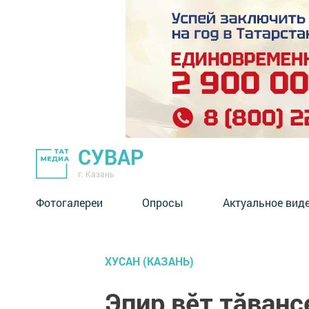
СУВАР
г. Казань
Фотогалереи
Опросы
Актуальное вид
ХУСАН (КАЗАНЬ)
Эпир вӗт тăванс