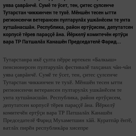
уява çаврăнчӗ. Сумӗ те ӳсет, тен, çитес çулсенче
Тутарстан чиккинчен те тухӗ. Мӗншӗн тесен ытти
регионсенчи ветерансен пултарулăх ушкăнӗсем те унта
хутшăнасшăн. Республика, район ертӳçисем, депутатсен
корпусӗ тӗрев параççӗ ăна. Йӗркелӳ комитечӗн ертӳçи
вара ТР Патшалăх Канашӗн Председателӗ Фарид...
Тутарстанра икӗ çулта пӗрре иртекен «Балкыш»
пенсионерсен пултарулăх фестивалӗ тахçанах чăн-чăн
уява çаврăнчӗ. Сумӗ те ӳсет, тен, çитес çулсенче
Тутарстан чиккинчен те тухӗ. Мӗншӗн тесен ытти
регионсенчи ветерансен пултарулăх ушкăнӗсем те
унта хутшăнасшăн. Республика, район ертӳçисем,
депутатсен корпусӗ тӗрев параççӗ ăна. Йӗркелӳ
комитечӗн ертӳçи вара ТР Патшалăх Канашӗн
Председателӗ Фарид Мухаметшин хăй. Куратпăр ӗнтӗ,
ватлăх пирӗн республикăра хисепре