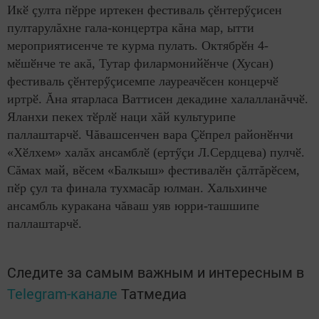
Икӗ çулта пӗрре иртекен фестиваль çӗнтерӳçисен
пултарулăхне гала-концертра кăна мар, ытти
мероприятисенче те курма пулать. Октябрӗн 4-
мӗшӗнче те акă, Тутар филармонийӗнче (Хусан)
фестиваль çӗнтерӳçисемпе лауреачӗсен концерчӗ
иртрӗ. Ăна ятарласа Ваттисен декадине халалланăччӗ.
Яланхи пекех тӗрлӗ наци хăй культурипе
паллаштарчӗ. Чăвашсенчен вара Çӗпрел районӗнчи
«Хӗлхем» халăх ансамблӗ (ертӳçи Л.Сердцева) пулчӗ.
Сăмах май, вӗсем «Балкыш» фестивалӗн çăлтăрӗсем,
пӗр çул та финала тухмасăр юлман. Хальхинче
ансамбль куракана чăваш уяв юрри-ташшипе
паллаштарчӗ.
Следите за самым важным и интересным в
Telegram-канале
Татмедиа