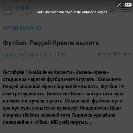
СУВАР
16+
5
Автоматическое закрытие баннера через
г. Казань
ХУСАН (КАЗАНЬ)
Футбол. Раççей Иранпа вылять
автор,
5 October 2017 - 11:59
1320
0
0
Октябрӗн 10-мӗшӗнче Хусанти «Казань-Арена»
стадионра черетлӗ футбол матчӗ пулать. Хальхинче
Раççей сборнăйӗ Иран сборнăйӗпе вылять. Футбол 19
сехетре пуçланать. Билетсене Kassir сайтра тата хула
кассисенче туянма пулать. Сăмах май, футбола пула
çав кун хула урамӗсене хупмаççӗ. Машинăсене Шыв
спорчӗн тӗсӗсен керменӗ тата Гаврилов урамӗнчи
парковкăна ( «Ибис» МБ умӗ) лартма...