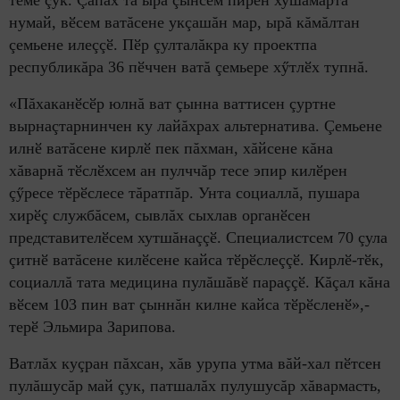
теме çук. Çапах та ырă çынсем пирӗн хушăмăрта
нумай, вӗсем ватăсене укçашăн мар, ырă кăмăлтан
çемьене илеççӗ. Пӗр çулталăкра ку проектпа
республикăра 36 пӗччен ватă çемьере хӳтлӗх тупнă.
«Пăхаканӗсӗр юлнă ват çынна ваттисен çуртне
вырнаçтарнинчен ку лайăхрах альтернатива. Çемьене
илнӗ ватăсене кирлӗ пек пăхман, хăйсене кăна
хăварнă тӗслӗхсем ан пулччăр тесе эпир килӗрен
çӳресе тӗрӗслесе тăратпăр. Унта социаллă, пушара
хирӗç службăсем, сывлăх сыхлав органӗсен
представителӗсем хутшăнаççӗ. Специалистсем 70 çула
çитнӗ ватăсене килӗсене кайса тӗрӗслеççӗ. Кирлӗ-тӗк,
социаллă тата медицина пулăшăвӗ параççӗ. Кăçал кăна
вӗсем 103 пин ват çыннăн килне кайса тӗрӗсленӗ»,-
терӗ Эльмира Зарипова.
Ватлăх куçран пăхсан, хăв урупа утма вăй-хал пӗтсен
пулăшусăр май çук, патшалăх пулушусăр хăвармасть,