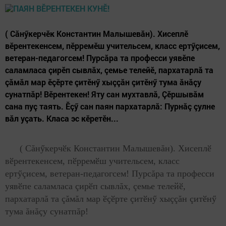
( Сăнӳкерчӗк Константин Малышевăн). Хисеплӗ
вӗрентекенсем, пӗрремӗш учительсем, класс ертӳçисем,
ветеран-педагогсем! Пурсăра та професси уявӗпе
саламласа çирӗп сывлăх, çемье телейӗ, пархатарлă та
çăмăл мар ӗçӗрте çитӗнӳ хыççăн çитӗнӳ тума ăнăçу
сунатпăр! Вӗрентекен! Яту сан мухтавлă, Çӗршывăм
сана пуç таять. Ӗçӳ сан паян пархатарлă: Пурнăç çулне
вăл уçать. Класа эс кӗретӗн...
( Сăнӳкерчӗк Константин Малышевăн). Хисеплӗ
вӗрентекенсем, пӗрремӗш учительсем, класс
ертӳçисем, ветеран-педагогсем! Пурсăра та професси
уявӗпе саламласа çирӗп сывлăх, çемье телейӗ,
пархатарлă та çăмăл мар ӗçӗрте çитӗнӳ хыççăн çитӗнӳ
тума ăнăçу сунатпăр!