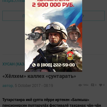
https://max.ru/tatmedia
Перейти на страницу новости
ХУСАН (КАЗАНЬ)
«Хӗлхем» каллех «çунтарать»
автор,
5 October 2017 - 08:19
1964
0
0
Тутарстанра икӗ çулта пӗрре иртекен «Балкыш»
пенсионерсен пултарулăх фестивалӗ тахçанах чăн-чăн