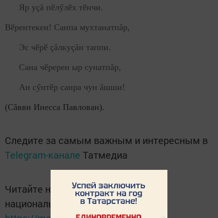
Яр уçă пӗлӳлӗх тӗнчи.
Вӗрентекен! Санпа мухтанатпăр,
Эс чӗрӗ çăлкуçăн таппи.
Сана чӗререн ыр сунатпăр,
Ан сӳнтӗр санра чун ăшши!
(Сăвви
Инесса Павлован).
Следите за самым важным и интересным в
Telegram-канале
Татмедиа
Читайте новости Татарстана в
национальном мессенджере MАХ: