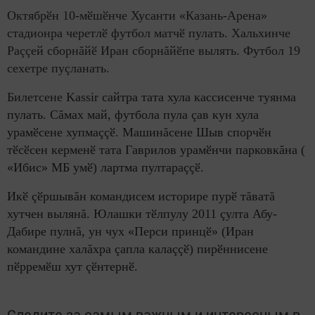
Октябрӗн 10-мӗшӗнче Хусанти «Казань-Арена»
стадионра черетлӗ футбол матчӗ пулать. Хальхинче
Раççей сборнăйӗ Иран сборнăйӗпе вылять. Футбол 19
сехетре пуçланать.
Билетсене
Kassir сайтра тата хула кассисенче туянма
пулать. Сăмах май, футбола пула çав кун хула
урамӗсене хупмаççӗ. Машинăсене Шыв спорчӗн
тӗсӗсен керменӗ тата Гаврилов урамӗнчи парковкăна (
«Ибис» МБ умӗ) лартма пултараççӗ.
Икӗ çӗршывăн командисем историре пурӗ тăватă
хутчен вылянă. Юлашки тӗлпулу 2011 çулта Абу-
Дабире пулнă, ун чух «Перси принцӗ» (Иран
командине халăхра çапла калаççӗ) пирӗннисене
пӗрремӗш хут çӗнтернӗ.
Следите за самым важным и интересным в