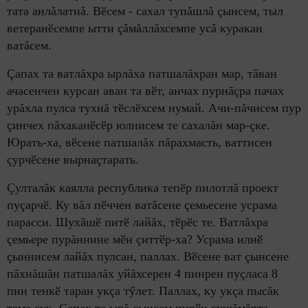
тата анлăлатнă. Вӗсем - сахал тупăшлă çынсем, тыл
ветеранӗсемпе ытти çăмăллăхсемпе усă куракан
ватăсем.
Çапах та ватлăхра ырлăха патшалăхран мар, тăван
ачасенчен курсан аван та вӗт, анчах пурнăçра пачах
урăхла пулса тухнă тӗслӗхсем нумай. Ачи-пăчисем пур
çинчех пăхаканӗсӗр юлнисем те сахалăн мар-çке.
Юрать-ха, вӗсене патшалăх пăрахмасть, ваттисен
çурчӗсене вырнаçтарать.
Çулталăк каялла республика тепӗр пилотлă проект
пуçарчӗ. Ку вăл пӗччен ватăсене çемьесене усрама
парасси. Шухăшӗ питӗ лайăх, тӗрӗс те. Ватлăхра
çемьере пурăннине мӗн çиттӗр-ха? Усрама илнӗ
çыннисем лайăх пулсан, паллах. Вӗсене ват çынсене
пăхнăшăн патшалăх уйăхсерен 4 пинрен пуçласа 8
пин тенкӗ таран укçа тӳлет. Паллах, ку укçа пысăк