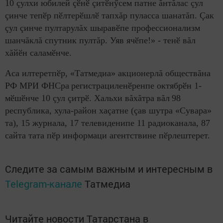
10 çулхи юбилей çӗнӗ çитӗнӳсем патне ăнтăлас çул
çинче тепӗр пӗлтерӗшлӗ тапхăр пуласса шанатăп. Çак
çул çинче пултарулăх шыравӗпе профессионализм
шанчăклă спутник пултăр. Уяв ячӗпе!» - тенӗ вăл
хăйӗн саламӗнче.
Аса илтеретпӗр, «Татмедиа» акционерлă обществăна
РФ МРИ ФНСра
регистрациленӗренпе октябрӗн 1-
мӗшӗнче 10 çул çитрӗ. Хальхи вăхăтра вăл
98
республика, хула-район хаçатне (çав шутра «Сувара»
та), 15 журнала, 17 телевиденипе 11 радиоканала, 87
сайта тата пӗр информаци агентствине пӗрлештерет.
Следите за самым важным и интересным в
Telegram-канале
Татмедиа
Читайте новости Татарстана в