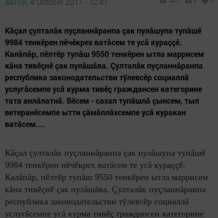
автор,
4 October 2017 - 12:41
1421
0
0
Кăçал çулталăк пуçланнăранпа çак пулăшупа тупăшӗ
9984 тенкӗрен пӗчӗкрех ватăсем те усă кураççӗ.
Калăпăр, пӗлтӗр тупăш 9550 тенкӗрен ытла маррисем
кăна тивӗçнӗ çак пулăшăва. Çулталăк пуçланнăранпа
республика законодательстви тӳлевсӗр социаллă
услугăсемпе усă курма тивӗç граждансен категорине
тата анлăлатнă. Вӗсем - сахал тупăшлă çынсем, тыл
ветеранӗсемпе ытти çăмăллăхсемпе усă куракан
ватăсем....
Кăçал çулталăк пуçланнăранпа çак пулăшупа тупăшӗ
9984 тенкӗрен пӗчӗкрех ватăсем те усă кураççӗ.
Калăпăр, пӗлтӗр тупăш 9550 тенкӗрен ытла маррисем
кăна тивӗçнӗ çак пулăшăва. Çулталăк пуçланнăранпа
республика законодательстви тӳлевсӗр социаллă
услугăсемпе усă курма тивӗç граждансен категорине