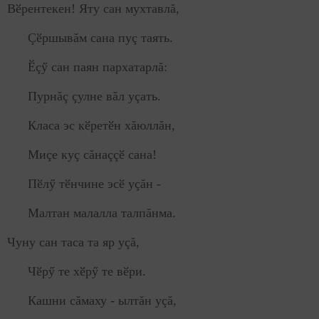
Вӗрентекен! Яту сан мухтавлă,
Çӗршывăм сана пуç таять.
Ӗçӳ сан паян пархатарлă:
Пурнăç çулне вăл уçать.
Класа эс кӗретӗн хăюллăн,
Миçе куç сăнаççӗ сана!
Пӗлӳ тӗнчине эсӗ уçăн -
Малтан малалла талпăнма.
Чуну сан таса та яр уçă,
Чӗрӳ
те хӗрӳ те вӗри.
Кашни сăмаху - ылтăн уçă,