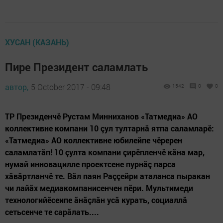
ХУСАН (КАЗАНЬ)
Пире Президент саламлать
автор,
5 October 2017 - 09:48
1542
0
0
ТР Президенчӗ Рустам Минниханов «Татмедиа» АО
коллективне компани 10 çул тултарнă ятпа саламларӗ:
«Татмедиа» АО коллективне юбилейпе чӗререн
саламлатăп! 10 çулта компани çирӗпленчӗ кăна мар,
нумай инновацилле проектсене пурнăç парса
хăвăртланчӗ те. Вăл паян Раççейри аталанса пыракан
чи лайăх медиакомпанисенчен пӗри. Мультимеди
технологийӗсеипе ăнăçлăн усă курать, социаллă
сетьсенче те сарăлать....