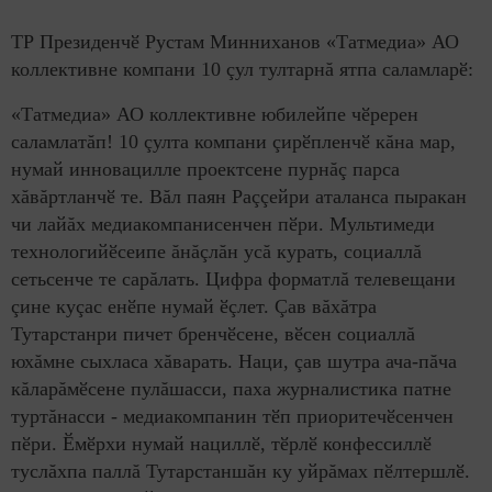
ТР Президенчӗ Рустам Минниханов «Татмедиа» АО
коллективне компани 10 çул тултарнă ятпа саламларӗ:
«Татмедиа» АО коллективне юбилейпе чӗререн
саламлатăп! 10 çулта компани çирӗпленчӗ кăна мар,
нумай инновацилле проектсене пурнăç парса
хăвăртланчӗ те. Вăл паян Раççейри аталанса пыракан
чи лайăх медиакомпанисенчен пӗри. Мультимеди
технологийӗсеипе ăнăçлăн усă курать, социаллă
сетьсенче те сарăлать. Цифра форматлă телевещани
çине куçас енӗпе нумай ӗçлет. Çав вăхăтра
Тутарстанри пичет бренчӗсене, вӗсен социаллă
юхăмне сыхласа хăварать. Наци, çав шутра ача-пăча
кăларăмӗсене пулăшасси, паха журналистика патне
туртăнасси - медиакомпанин тӗп приоритечӗсенчен
пӗри. Ӗмӗрхи нумай нациллӗ, тӗрлӗ конфессиллӗ
туслăхпа паллă Тутарстаншăн ку уйрăмах пӗлтершлӗ.