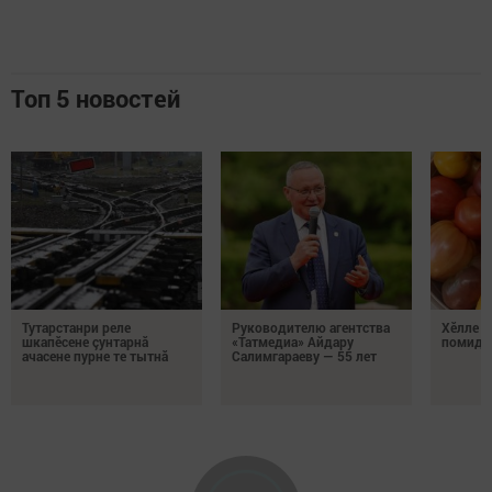
Топ 5 новостей
Тутарстанри реле
Руководителю агентства
Хӗлле в
шкапӗсене çунтарнă
«Татмедиа» Айдару
помидо
ачасене пурне те тытнă
Салимгараеву — 55 лет