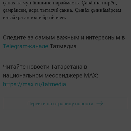
çапах та чун ăшшине параймасть. Çавăнпа пирӗн,
çамрăксен, асра тытасчӗ çакна. Çывăх çыннăмăрсем
ватлăхра ан юлччăр пӗччен.
Следите за самым важным и интересным в
Telegram-канале
Татмедиа
Читайте новости Татарстана в
национальном мессенджере MАХ:
https://max.ru/tatmedia
Перейти на страницу новости