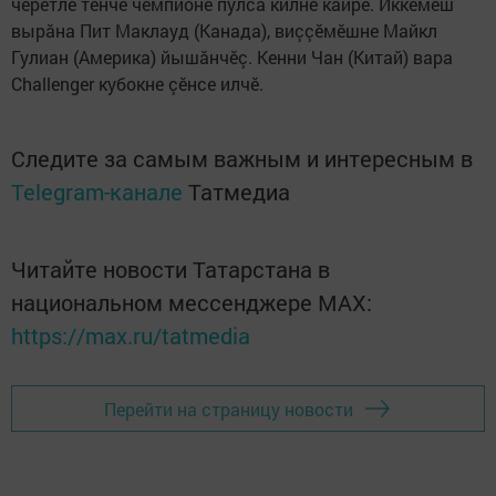
черетлӗ тӗнче чемпионӗ пулса килне кайрӗ. Иккӗмӗш
вырăна Пит Маклауд (Канада), виççӗмӗшне Майкл
Гулиан (Америка) йышăнчӗç. Кенни Чан (Китай) вара
Challenger кубокне çӗнсе илчӗ.
Следите за самым важным и интересным в
Telegram-канале
Татмедиа
Читайте новости Татарстана в
национальном мессенджере MАХ:
https://max.ru/tatmedia
Перейти на страницу новости