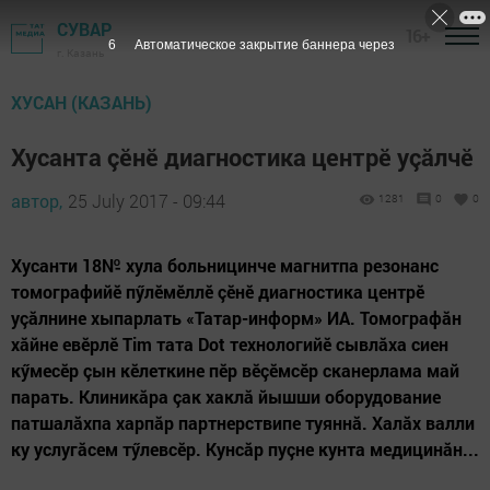
СУВАР
16+
5
Автоматическое закрытие баннера через
г. Казань
ХУСАН (КАЗАНЬ)
Хусанта çӗнӗ диагностика центрӗ уçăлчӗ
автор,
25 July 2017 - 09:44
1281
0
0
Хусанти 18№ хула больницинче магнитпа резонанс
томографийӗ пӳлӗмӗллӗ çӗнӗ диагностика центрӗ
уçăлнине хыпарлать «Татар-информ» ИА. Томографăн
хăйне евӗрлӗ Tim тата Dot технологийӗ сывлăха сиен
кӳмесӗр çын кӗлеткине пӗр вӗçӗмсӗр сканерлама май
парать. Клиникăра çак хаклă йышши оборудование
патшалăхпа харпăр партнерствипе туяннă. Халăх валли
ку услугăсем тӳлевсӗр. Кунсăр пуçне кунта медицинăн...