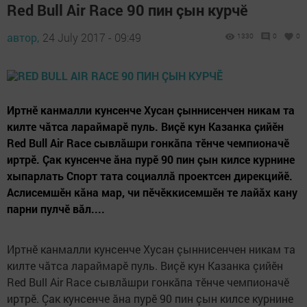
Red Bull Air Race 90 пин çын курчӗ
автор,
24 July 2017 - 09:49
1330
0
0
Иртнӗ канмалли кунсенче Хусан çыннисенчен никам та
килте чăтса лараймарӗ пуль. Виçӗ кун Казанка çийӗн
Red Bull Air Race сывлăшри гонкăпа тӗнче чемпионачӗ
иртрӗ. Çак кунсенче ăна пурӗ 90 пин çын килсе курнине
хыпарлать Спорт тата социаллă проектсен дирекцийӗ.
Аслисемшӗн кăна мар, чи пӗчӗккисемшӗн те лайăх кану
парни пулчӗ вăл....
Иртнӗ канмалли кунсенче Хусан çыннисенчен никам та
килте чăтса лараймарӗ пуль. Виçӗ кун Казанка çийӗн
Red Bull Air Race сывлăшри гонкăпа тӗнче чемпионачӗ
иртрӗ. Çак кунсенче ăна пурӗ 90 пин çын килсе курнине