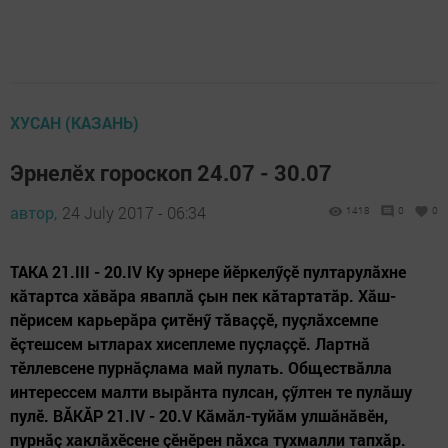
ХУСАН (КАЗАНЬ)
Эрнелӗх гороскоп 24.07 - 30.07
автор,
24 July 2017 - 06:34
1418
0
0
ТАКА 21.III - 20.IV Ку эрнере йӗркелӳçӗ пултарулăхне
кăтартса хăвăра яваплă çын пек кăтартатăр. Хăш-
пӗрисем карьерăра çитӗнӳ тăваççӗ, пуçлăхсемпе
ӗçтешсем ытларах хисеплеме пуçлаççӗ. Лартнă
тӗллевсене пурнăçлама май пулать. Обществăлла
интерессем малти вырăнта пулсан, çӳлтен те пулăшу
пулӗ. ВĂКĂР 21.IV - 20.V Кăмăл-туйăм улшăнăвӗн,
пурнăç хак­лăхӗсене çӗнӗрен пăхса тухмалли тапхăр.