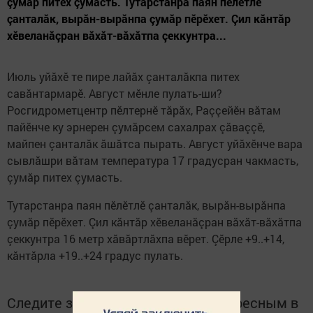
çумăр питех çумасть. Тутарстанра паян пӗлӗтлӗ
çанталăк, вырăн-вырăнпа çумăр пӗрӗхет. Çил кăнтăр
хӗвеланăçран вăхăт-вăхăтпа çеккунтра...
Июль уйăхӗ те пире лайăх çанталăкпа питех
савăнтармарӗ. Август мӗнле пулать-ши?
Росгидрометцентр пӗлтернӗ тăрăх, Раççейӗн вăтам
пайӗнче ку эрнерен çумăрсем сахалрах çăваççӗ,
майпен çанталăк ăшăтса пырать. Август уйăхӗнче вара
сывлăшри вăтам температура 17 градусран чакмасть,
çумăр питех çумасть.
Тутарстанра паян пӗлӗтлӗ çанталăк, вырăн-вырăнпа
çумăр пӗрӗхет. Çил кăнтăр хӗвеланăçран вăхăт-вăхăтпа
çеккунтра 16 метр хăвăртлăхпа вӗрет. Çӗрле +9..+14,
кăнтăрла +19..+24 градус пулать.
Следите за самым важным и интересным в