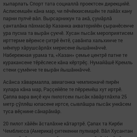
хыпарлать Спорт тата социаллă проектсен дирекцийӗ.
Аслисемшӗн кăна мар, чи пӗчӗккисемшӗн те лайăх кану
парни пулчӗ вăл. Вырсарникун та акă, çумăрлă
çанталăка пăхмасăр Казанка акваторийӗн çыранӗсенче
ура пусма та вырăн çукчӗ. Хусан пысăк мероприятисем
ирттерме вӗренсе çитрӗ ӗнтӗ, çавăнпа хальхинче те
мӗнпур хăрушсăрлăх мерисене йышăннăччӗ.
Набережная урама та, «Казан» çемье центрӗ патне те
куракансене тӗрӗслесе кăна кӗртрӗç. Нумайăшӗ Кремль
стени çумӗнче те вырăн йышăннăччӗ.
Асăнса хăвармалла, авиагонка чемпионачӗ пирӗн
хулара кăна мар, Раççейӗпе те пӗрремӗш хут иртрӗ.
Çапла вара виçӗ кун пилотсем пысăк хăвăртлăхпа 25
метр çӳллӗш юпасене иртсе, сывлăшра пысăк ункăсем
туса вӗçнине сăнарăмăр.
20 пилот хăйӗн ăсталăхне кăтартрӗ. Çапах та Кирби
Чемблисса (Америка) çитекенни пулмарӗ. Вăл Хусантан