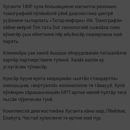
Хусанти 18№ хула больницинче магнитпа резонанс
томографийӗ пӳлӗмӗллӗ çӗнӗ диагностика центрӗ
уçăлнине хыпарлать «Татар-информ» ИА. Томографăн
хăйне евӗрлӗ Tim тата Dot технологийӗ сывлăха сиен
кӳмесӗр çын кӗлеткине пӗр вӗçӗмсӗр сканерлама май
парать.
Клиникăра çак хаклă йышши оборудование патшалăхпа
харпăр партнерствипе туяннă. Халăх валли ку
услугăсем тӳлевсӗр.
Кунсăр пуçне кунта медицинăн «ылтăн стандартпа»
онкошырав, «виртуаллă» колонископи те тăваççӗ. Хупă
пӳлӗмрен хăракансемшӗн МРТ иртме меллӗ пултăр тесе
пысăк чӳречесем тунă.
Комплекслă диагностикăна Хусанта кăна мар, Пӗкӗлме,
Елабуга, Чистай хулисенче те иртме май пур.