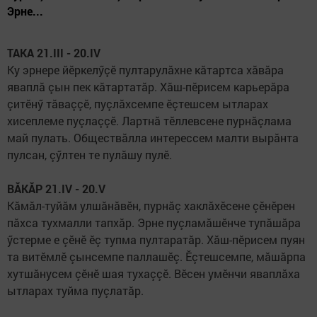
Эрне...
ТАКА 21.III - 20.IV
Ку эрнере йӗркелӳçӗ пултарулăхне кăтартса хăвăра
яваплă çын пек кăтартатăр. Хăш-пӗрисем карьерăра
çитӗнӳ тăваççӗ, пуçлăхсемпе ӗçтешсем ытларах
хисеплеме пуçлаççӗ. Лартнă тӗллевсене пурнăçлама
май пулать. Обществăлла интерессем малти вырăнта
пулсан, çӳлтен те пулăшу пулӗ.
ВĂКĂР 21.IV - 20.V
Кăмăл-туйăм улшăнăвӗн, пурнăç хак­лăхӗсене çӗнӗрен
пăхса тухмалли тапхăр. Эрне пуçламăшӗнче тупăшăра
ӳстерме е çӗнӗ ӗç тупма пултаратăр. Хăш-пӗрисем пуян
та витӗмлӗ çынсемпе паллашӗç. Ӗçтешсемпе, мăшăрпа
хутшăнусем çӗнӗ шая тухаççӗ. Вӗсен умӗнчи яваплăха
ытларах туйма пуçлатăр.