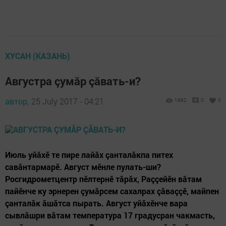
ХУСАН (КАЗАНЬ)
Августра çумăр çăвать-и?
автор,
25 July 2017 - 04:21
1692
0
0
Июль уйăхӗ те пире лайăх çанталăкпа питех
савăнтармарӗ. Август мӗнле пулать-ши?
Росгидрометцентр пӗлтернӗ тăрăх, Раççейӗн вăтам
пайӗнче ку эрнерен çумăрсем сахалрах çăваççӗ, майпен
çанталăк ăшăтса пырать. Август уйăхӗнче вара
сывлăшри вăтам температура 17 градусран чакмасть,