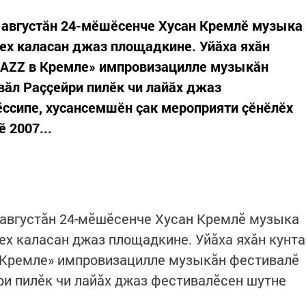
- августăн 24-мӗшӗсенче Хусан Кремлӗ музыка
ех каласан джаз площадкине. Уйăха яхăн
«JAZZ в Кремле» импровизацилле музыкăн
вăл Раççейри пилӗк чи лайăх джаз
ӗссипе, хусансемшӗн çак мероприяти çӗнӗлӗх
 2007...
- августăн 24-мӗшӗсенче Хусан Кремлӗ музыка
ех каласан джаз площадкине. Уйăха яхăн кунта
в Кремле» импровизацилле музыкăн фестивалӗ
йри пилӗк чи лайăх джаз фестивалӗсен шутне