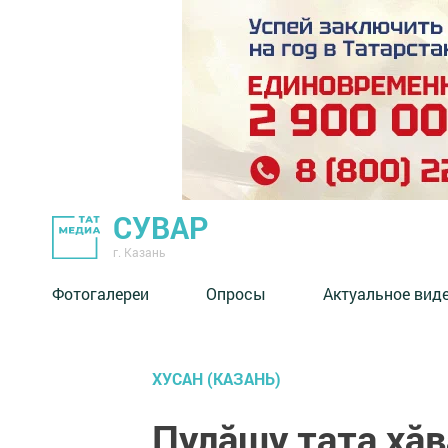
СУВАР
г. Казань
Фотогалереи
Опросы
Актуальное вид
ХУСАН (КАЗАНЬ)
Пулăшу тата хăв