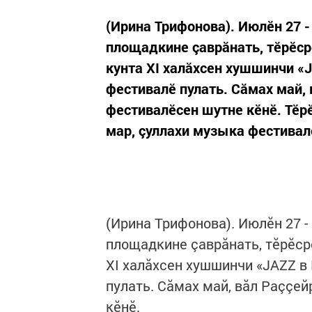
(Ирина Трифонова). Июлӗн 27 
площадкине çаврăнать, тӗрӗср
кунта XI халăхсен хушшинчи 
фестивалӗ пулать. Сăмах май, 
фестивалӗсен шутне кӗнӗ. Тӗр
мар, çуллахи музыка фестивалӗ
(Ирина Трифонова). Июлӗн 27 
площадкине çаврăнать, тӗрӗср
XI халăхсен хушшинчи «JAZZ 
пулать. Сăмах май, вăл Раççе
кӗнӗ.