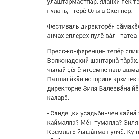
улăштармастпăр, яланхи пек т
пулать, - терӗ Ольга Скепнер.
Фестиваль директорӗн сăмахӗс
анчах еплерех пулӗ вăл - татс
Пресс-конференцин тепӗр спи
Волконадский шантарнă тăрăх
чылай çӗнӗ ятсемпе паллашма 
Патшалăхăн историпе архитект
директорне Зиля Валеевăна й
каларӗ.
- Сандецки усадьбинчен кайнă
каймалла? Мӗн тумалла? Зиля 
Кремльте йышăнма пулчӗ. Ку 