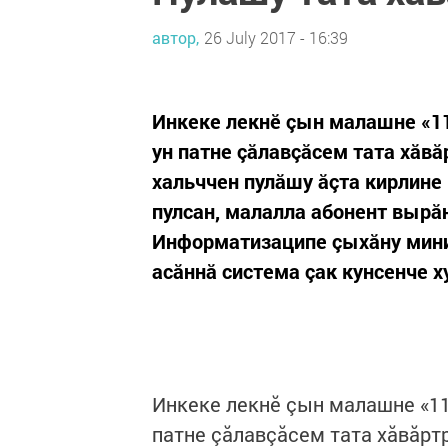
автор,
26 July 2017 - 16:39
Инкеке лекнӗ çын малашне «1
ун патне çăлавçăсем тата хăв
хальччен пулăшу ăçта кирлине
пулсан, малалла абонент вырăн
Информатизаципе çыхăну мини
асăннă система çак кунсенче ху
Инкеке лекнӗ çын малашне «11
патне çăлавçăсем тата хăвăрт