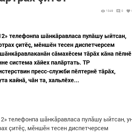
1349
0
12» телефонпа шăнкăравласа пулăшу ыйтсан,
ăртрах çитӗç, мӗншӗн тесен диспетчерсем
 шăнкăравлаканăн сăмахӗсем тăрăх кăна пӗлнӗ
не система хăйех палăртать. ТР
стерствин пресс-служби пӗлтернӗ тăрăх,
та кайнă, чăн та, хальлӗхе...
2» телефонпа шăнкăравласа пулăшу ыйтсан, у
рах çитӗç, мӗншӗн тесен диспетчерсем