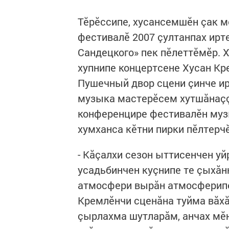
Тӗрӗссипе, хусансемшӗн çак м
фестивалӗ 2007 çултанпах ирте
Сандецкого» пек пӗлеттӗмӗр. 
хупнипе концертсене Хусан Кре
Пушечный двор сцени çинче ир
музыка мастерӗсем хутшăнаççӗ
конференцире фестивалӗн муз
хумханса кӗтни пирки пӗлтерчӗ
- Кăçалхи сезон ыттисенчен уй
усадьбинчен куçнипе те çыхăн
атмосфери вырăн атмосферипе
Кремлӗнчи сценăна туйма вăхă
çырлахма шутларăм, анчах мӗ