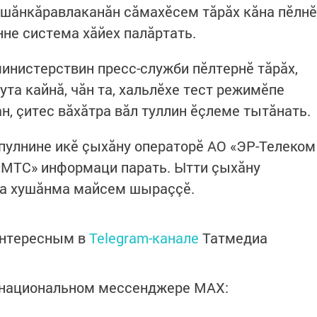
 шăнкăравлаканăн сăмахӗсем тăрăх кăна пӗлнӗ
нне система хăйех палăртать.
нистерствин пресс-служби пӗлтернӗ тăрăх,
ута кайнă, чăн та, хальлӗхе тест режимӗпе
ан, çитес вăхăтра вăл туллин ӗçлеме тытăнать.
 пулнине икӗ çыхăну операторӗ АО «ЭР-Телеком
 «МТС» информаци парать. Ытти çыхăну
на хушăнма майсем шыраççӗ.
интересным в
Telegram-канале
Татмедиа
в национальном мессенджере MАХ: