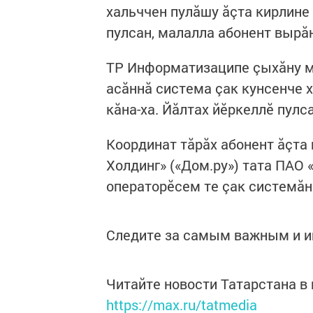
хальччен пулăшу ăçта кирлине
пулсан, малалла абонент вырă
ТР Информатизаципе çыхăну ми
асăннă система çак кунсенче х
кăна-ха. Йăлтах йӗркеллӗ пулс
Координат тăрăх абонент ăçта
Холдинг» («Дом.ру») тата ПАО
операторӗсем те çак системă
Следите за самым важным и 
Читайте новости Татарстана 
https://max.ru/tatmedia