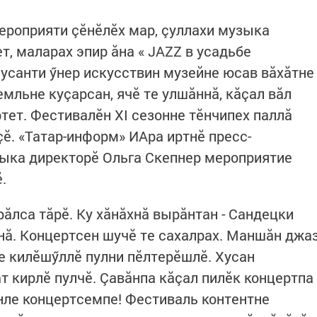
ероприяти çӗнӗлӗх мар, çуллахи музыка
т, маларах эпир ăна « JAZZ в усадьбе
Хусанти ӳнер искусствин музейне юсав вăхăтне
мльне куçарсан, ячӗ те улшăннă, кăçал вăл
тет. Фестивалӗн XI сезонне тӗнчипех паллă
. «Татар-информ» ИАра иртнӗ пресс-
ыка директорӗ Ольга Скепнер мероприятие
.
рăлса тăрӗ. Ку хăнăхнă вырăнтан - Сандецки
нă. Концертсен шучӗ те сахалрах. Маншăн джа
 килӗшӳллӗ пулни пӗлтерӗшлӗ. Хусан
т кирлӗ пулчӗ. Çавăнпа кăçал пилӗк концертпа
нле концертсемпе! Фестиваль контентне