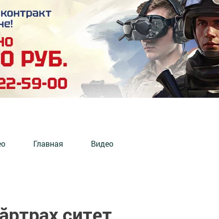
ео
Главная
Видео
ăртрах çитет