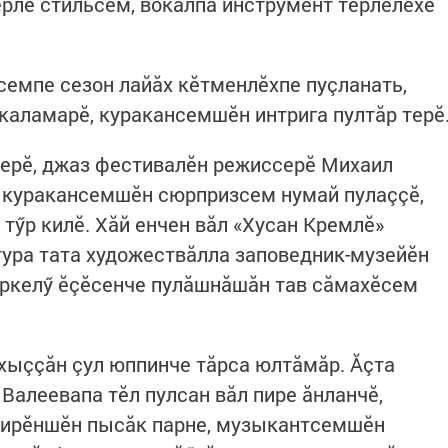
ӗрлӗ стильсем, вокалпа инструмент тӗрлӗлӗхӗ
емпе сезон лайăх кӗтменлӗхпе пуçланать,
а каламарӗ, куракансемшӗн интрига пултăр терӗ
керӗ, джаз фестивалӗн режиссерӗ Михаил
, куракансемшӗн сюрпризсем нумай пулаççӗ,
тӳр килӗ. Хăй енчен вăл «Хусан Кремлӗ»
ура тата художествăлла заповедник-музейӗн
ӗркелӳ ӗçӗсенче пулăшнăшăн тав сăмахӗсем
 хыççăн çул юппинче тăрса юлтăмăр. Ăçта
Валеевапа тӗл пулсан вăл пире ăнланчӗ,
пирӗншӗн пысăк парне, музыкантсемшӗн