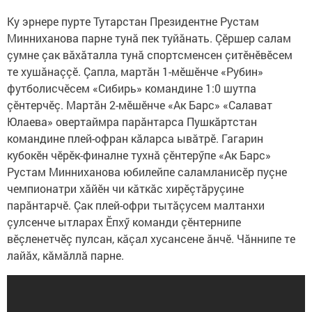
Ку эрнере пурте Тутарстан Президентне Рустам
Минниханова парне тунă пек туйăнать. Çӗршер салам
çумне çак вăхăталла тунă спортсменсен çитӗнӗвӗсем
те хушăнаççӗ. Çапла, мартăн 1-мӗшӗнче «Рубин»
футболисчӗсем «Сибирь» командине 1:0 шутпа
çӗнтерчӗç. Мартăн 2-мӗшӗнче «Ак Барс» «Салават
Юлаева» овертаймра парăнтарса Пушкăртстан
командине плей-офран кăларса ывăтрӗ. Гагарин
кубокӗн чӗрӗк-финалне тухнă çӗнтерӳпе «Ак Барс»
Рустам Минниханова юбилейпе саламланисӗр пуçне
чемпионатри хăйӗн чи кăткăс хирӗçтăруçине
парăнтарчӗ. Çак плей-офри тытăçусем малтанхи
çулсенче ытларах Ӗпхӳ команди çӗнтернипе
вӗçленетчӗç пулсан, кăçал хусансене ăнчӗ. Чăннипе те
лайăх, кăмăллă парне.