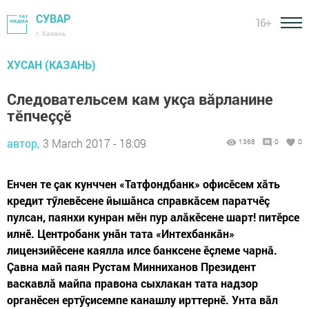
СУВАР
16+
г. Казань
ХУСАН (КАЗАНЬ)
Следовательсем кам укçа вăрланине
тӗпчеççӗ
автор,
3 March 2017 - 18:09
1368
0
0
Енчен те çак кунччен «Татфондбанк» офисӗсем хăть
кредит тӳлевӗсене йышăнса справкăсем паратчӗç
пулсан, паянхи кунран мӗн пур алăкӗсене шарт! питӗрсе
илнӗ. Центробанк унăн тата «Интехбанкăн»
лицензийӗсене каялла илсе банксене ӗçлеме чарнă.
Çавна май паян Рустам Минниханов Президент
васкавлă майпа правона сыхлакан тата надзор
органӗсен ертӳçисемпе канашлу ирттернӗ. Унта вăл