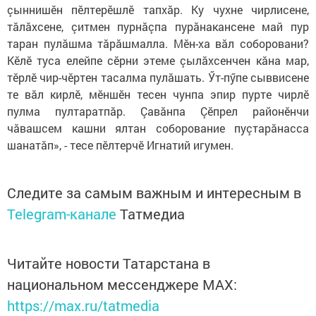
çыннишӗн пӗлтерӗшлӗ тапхăр. Ку чухне чирлисене,
тăлăхсене, çитмен пурнăçпа пурăнакансене май пур
таран пулăшма тăрăшмалла. Мӗн-ха вăл соборовани?
Кӗлӗ туса елейпе сӗрни этеме çылăхсенчен кăна мар,
тӗрлӗ чир-чӗртен тасалма пулăшать. Ӳт-пӳпе сыввисене
те вăл кирлӗ, мӗншӗн тесен чунпа эпир пурте чирлӗ
пулма пултаратпăр. Çавăнпа Çӗпрел районӗнчи
чăвашсем кашни ялтан соборование пуçтарăнасса
шанатăп», - тесе пӗлтерчӗ Игнатий игумен.
Следите за самым важным и интересным в
Telegram-канале
Татмедиа
Читайте новости Татарстана в
национальном мессенджере MАХ:
https://max.ru/tatmedia