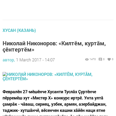
ХУСАН (КАЗАНЬ)
Николай Никоноров: «Килтӗм, куртăм,
çӗнтертӗм»
автор,
1 March 2017 - 14:07
1470
0
0
Февралӗн 27-мӗшӗнче Хусанти Туслăх Çуртӗнче
пӗрремӗш хут «Мистер Х» конкурс иртрӗ. Унта ултă
çамрăк - чăваш, сириец, узбек, армян, азербайджан,
таджик- хутшăнчӗ, вӗсенчен кашни хăйӗн наци ятне