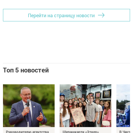
Перейти на страницу новости
Топ 5 новостей
Руководителю агентства
Шупашкарти «Эткер»
В Чисто