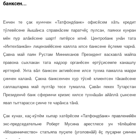
банксен...
Енчен те çак кунччен «Татфондбанк» офисӗсем хăть кредит
тӳлевӗсене йышăнса справкăсем паратчӗç пулсан, паянхи кунран
мӗн пур алăкӗсене шарт! питӗрсе илнӗ. Центробанк унăн тата
«Интехбанкăн» лицензийӗсене каялла илсе банксене ӗçлеме чарнă.
Çавна май паян Рустам Минниханов Президент васкавлă майпа
правона сыхлакан тата надзор органӗсен ертӳçисемпе канашлу
ирттернӗ. Унта вăл банксен активӗсене илсе тухма памалла марри
çинчен каланă. Çакна банксенчен хур тӳснӗ клиентсен тăкакӗсене
саплаштарма май пултăр тесе тумалла. Çавăн пекех Тутарстан
Президенчӗ банк сферинчи кризис килсе тухнăшăн айăплă çынсене
явап тыттарасси çинче те чарăнса тăнă.
Çак кунах, каç-кӳлӗм хыпар хатӗрӗсем
«Татфондбанк» правленийӗн
экс-председательне Роберт Мусина арестлесе ун тӗлӗшӗпе
«Мошенничество» статьяпа пуçиле (уголовнăй) ӗç пуçарни çинчен