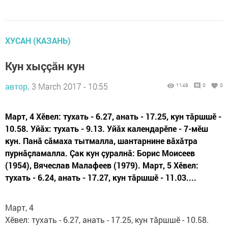
ХУСАН (КАЗАНЬ)
Кун хыççăн кун
автор,
3 March 2017 - 10:55
1149
0
0
Март, 4 Хӗвел: тухать - 6.27, анать - 17.25, кун тăршшӗ -
10.58. Уйăх: тухать - 9.13. Уйăх календарӗпе - 7-мӗш
кун. Панă сăмаха тытмалла, шантарнине вăхăтра
пурнăç­ламалла. Çак кун çуралнă: Борис Мои­сеев
(1954), Вячеслав Ма­лафеев (1979). Март, 5 Хӗвел:
тухать - 6.24, анать - 17.27, кун тăршшӗ - 11.03....
Март, 4
Хӗвел: тухать - 6.27, анать - 17.25, кун тăршшӗ - 10.58.