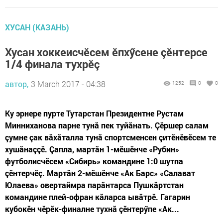
ХУСАН (КАЗАНЬ)
Хусан хоккеисчӗсем ӗпхӳсене çӗнтерсе
1/4 финала тухрӗç
автор,
3 March 2017 - 04:38
1252
0
0
Ку эрнере пурте Тутарстан Президентне Рустам
Минниханова парне тунă пек туйăнать. Çӗршер салам
çумне çак вăхăталла тунă спортсменсен çитӗнӗвӗсем те
хушăнаççӗ. Çапла, мартăн 1-мӗшӗнче «Рубин»
футболисчӗсем «Сибирь» командине 1:0 шутпа
çӗнтерчӗç. Мартăн 2-мӗшӗнче «Ак Барс» «Салават
Юлаева» овертаймра парăнтарса Пушкăртстан
командине плей-офран кăларса ывăтрӗ. Гагарин
кубокӗн чӗрӗк-финалне тухнă çӗнтерӳпе «Ак...