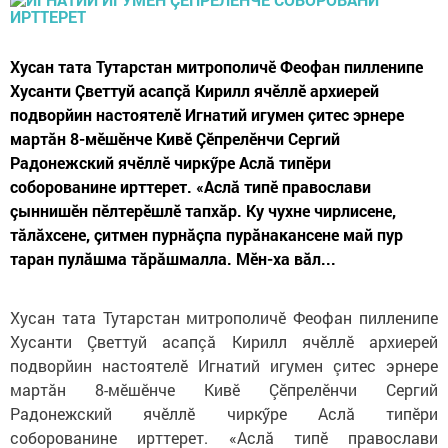
Хусан тата Тутарстан митрополичӗ Феофан пилленипе
Хусанти Çветтуй асапçă Кирилл ячӗллӗ архиерей
подворйин настоятелӗ Игнатий игумен çитес эрнере
мартăн 8-мӗшӗнче Кивӗ Çӗпрелӗнчи Сергий
Радонежский ячӗллӗ чиркӳре Аслă типӗри
соборованине ирттерет. «Аслă типӗ православи
çыннишӗн пӗлтерӗшлӗ тапхăр. Ку чухне чирлисене,
тăлăхсене, çитмен пурнăçпа пурăнакансене май пур
таран пулăшма тăрăшмалла. Мӗн-ха вăл...
Хусан тата Тутарстан митрополичӗ Феофан пилленипе
Хусанти Çветтуй асапçă Кирилл ячӗллӗ архиерей
подворйин настоятелӗ Игнатий игумен çитес эрнере
мартăн 8-мӗшӗнче Кивӗ Çӗпрелӗнчи Сергий
Радонежский ячӗллӗ чиркӳре Аслă типӗри
соборованине ирттерет. «Аслă типӗ православи