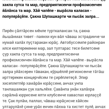
хакпа сутса та мар, предприятисенчи профкомсенчен
йăлăнса та мар. Хăй чапӗпе - вырăсла каласан -
популярăçӗпе. Çакна Шупашкарти чи пысăк залра...
Пирӗн çăлтăрсен мӗнле турткалансан та, çакна
йышăнмах тивет - паянхи кун вăл чăваш эстрадинче чи
нумай халăх пуçтаракан юрăç. Автобуссемпе районран
илсе килтерекенни мар, зал тултарас тесе билетсене
çур хакпа сутса та мар, предприятисенчи
профкомсенчен йăлăнса та мар. Хăй чапӗпе - вырăсла
каласан - популярăçӗпе. Çакна Шупашкарти чи пысăк
залра уйăхсерен тăвакан, кӳршӗллӗ регионсенче тăтăш
ирттерекен концерчӗсем те çирӗплетеçӗ. Эпир
хисеплетпӗр хамăрăн юрăçсене, анчах унпа
танлашаякан çук хальлӗхе. Çавăнпа унăн халăхра
сарăлнă юррисене ялти клубсенче хаваспах юрлаççӗ
те. Çак пулăм, паллах, чăваш юрăçисне хăйсен
ултарулăхӗ çине урăх енчен пăхма та хистет пулӗ, анчах