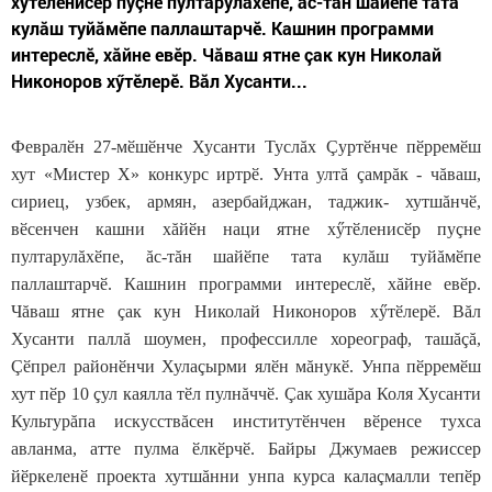
хӳтӗленисӗр пуçне пултарулăхӗпе, ăс-тăн шайӗпе тата
кулăш туйăмӗпе паллаштарчӗ. Кашнин программи
интереслӗ, хăйне евӗр. Чăваш ятне çак кун Николай
Никоноров хӳтӗлерӗ. Вăл Хусанти...
Февралӗн 27-мӗшӗнче Хусанти Туслăх Çуртӗнче пӗрремӗш
хут «Мистер Х» конкурс иртрӗ. Унта ултă çамрăк - чăваш,
сириец, узбек, армян, азербайджан, таджик- хутшăнчӗ,
вӗсенчен кашни хăйӗн наци ятне хӳтӗленисӗр пуçне
пултарулăхӗпе, ăс-тăн шайӗпе тата кулăш туйăмӗпе
паллаштарчӗ. Кашнин программи интереслӗ, хăйне евӗр.
Чăваш ятне çак кун Николай Никоноров хӳтӗлерӗ. Вăл
Хусанти паллă шоумен, профессилле хореограф, ташăçă,
Çӗпрел районӗнчи Хулаçырми ялӗн мăнукӗ. Унпа пӗрремӗш
хут пӗр 10 çул каялла тӗл пулнăччӗ. Çак хушăра Коля Хусанти
Культурăпа искусствăсен институтӗнчен вӗренсе тухса
авланма, атте пулма ӗлкӗрчӗ. Байры Джумаев режиссер
йӗркеленӗ проекта хутшăнни унпа курса калаçмалли тепӗр