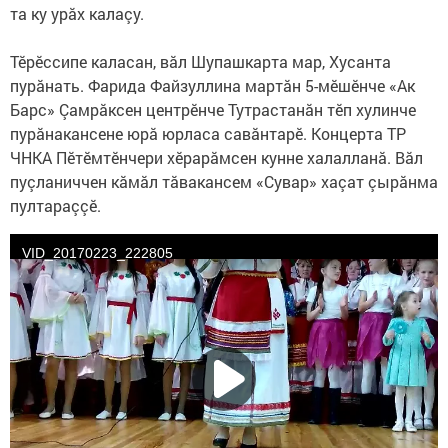
та ку урăх калаçу.
Тӗрӗссипе каласан, вăл Шупашкарта мар, Хусанта
пурăнать. Фарида Файзуллина мартăн 5-мӗшӗнче «Ак
Барс» Çамрăксен центрӗнче Тутрастанăн тӗп хулинче
пурăнакансене юрă юрласа савăнтарӗ. Концерта ТР
ЧНКА Пӗтӗмтӗнчери хӗрарăмсен кунне халалланă. Вăл
пуçланиччен кăмăл тăвакансем «Сувар» хаçат çырăнма
пултараççӗ.