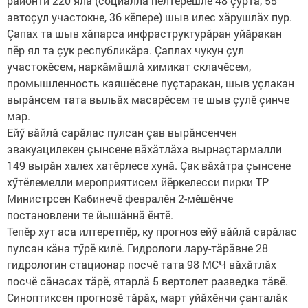
районти 220 яла (социаллă пӗлтерӗшлӗ 48 çурта, 55
автоçул участокне, 36 кӗпере) шыв илес хăрушлăх пур.
Çапах та шыв хăпарса инфраструктурăран уйăракан
пӗр ял та çук респуб­ликăра. Çаплах чукун çул
участокӗсем, наркăмăшлă химикат склачӗсем,
промышленность каяшӗсене пуçтаракан, шыв уçлакан
вырăнсем тата выльăх масарӗсем те шыв çулӗ çинче
мар.
Ейӳ вăйлă сарăлас пулсан çав вырăнсенчен
эвакуацилекен çынсене вăхăтлăха вырнаçтармалли
149 вырăн халех хатӗрлесе хунă. Çак вăхăтра çынсене
хӳтӗлемелли мероприятисем йӗркелесси пирки ТР
Министрсен Кабинечӗ февралӗн 2-мӗшӗнче
постановлени те йышăннă ӗнтӗ.
Тепӗр хут аса илтеретпӗр, ку прогноз ейӳ вăйлă сарăлас
пулсан кăна тӳрӗ килӗ. Гидрологи лару-тăрăвне 28
гидрологин стационар посчӗ тата 98 МСЧ вăхăтлăх
посчӗ сăнасах тăрӗ, ятарлă 5 вертолет разведка тăвӗ.
Синоптиксен прогнозӗ тăрăх, март уйăхӗнчи çанталăк