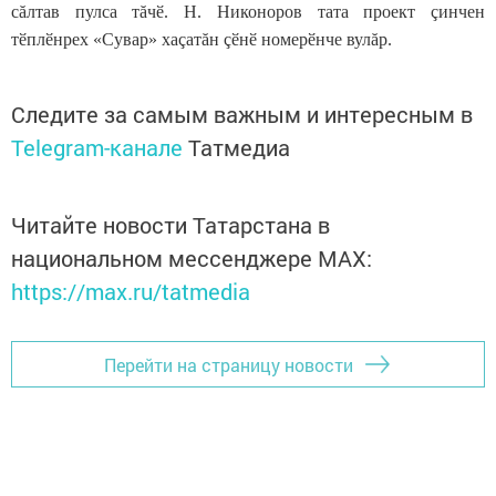
сăлтав пулса тăчӗ. Н. Никоноров тата проект çинчен
тӗплӗнрех «Сувар» хаçатăн çӗнӗ номерӗнче вулăр.
Следите за самым важным и интересным в
Telegram-канале
Татмедиа
Читайте новости Татарстана в
национальном мессенджере MАХ:
https://max.ru/tatmedia
Перейти на страницу новости