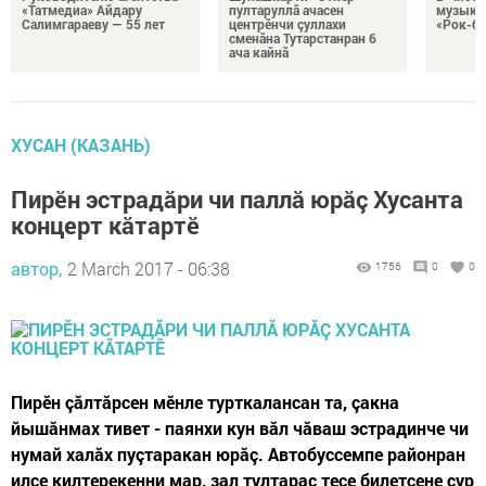
«Татмедиа» Айдару
пултаруллă ачасен
музыка
Салимгараеву — 55 лет
центрӗнчи çуллахи
«Рок-бе
сменăна Тутарстанран 6
ача кайнă
ХУСАН (КАЗАНЬ)
Пирӗн эстрадăри чи паллă юрăç Хусанта
концерт кăтартӗ
автор,
2 March 2017 - 06:38
1756
0
0
Пирӗн çăлтăрсен мӗнле турткалансан та, çакна
йышăнмах тивет - паянхи кун вăл чăваш эстрадинче чи
нумай халăх пуçтаракан юрăç. Автобуссемпе районран
илсе килтерекенни мар, зал тултарас тесе билетсене çур