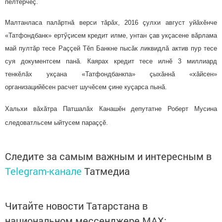
пӗлтерчӗç.
Малтанласа палăртнă верси тăрăх, 2016 çулхи август уйăхӗнче
«Татфондбанк» ертӳçисем кредит илме, унтан çав укçасене вăрлама
май пултăр тесе Раççей Тӗп Банкне пысăк ликвидлă актив пур тесе
суя документсем панă. Каярах кредит тесе илнӗ 3 миллиард
тенкӗлăх укçана «Татфондбанкпа» çыхăннă «хăйсен»
организацийӗсен расчет шучӗсем çине куçарса пынă.
Хальхи вăхăтра Патшалăх Канашӗн депутатне Роберт Мусина
следоватльсем ыйтусем параççӗ.
Следите за самым важным и интересным в
Telegram-канале
Татмедиа
Читайте новости Татарстана в
национальном мессенджере MАХ: