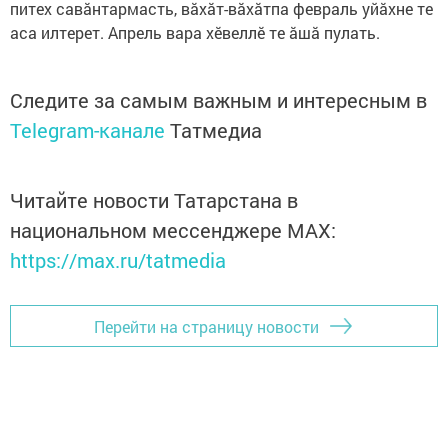
питех савăнтармасть, вăхăт-вăхăтпа февраль уйăхне те
аса илтерет. Апрель вара хӗвеллӗ те ăшă пулать.
Следите за самым важным и интересным в
Telegram-канале
Татмедиа
Читайте новости Татарстана в
национальном мессенджере MАХ:
https://max.ru/tatmedia
Перейти на страницу новости