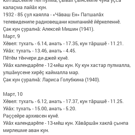
калаçма лайăх кун.
1932 - 85 çул каялла - «Чăваш Ен» Патшалăх
телевиденипе радиовещани компанийӗ йӗр­келеннӗ.
Çак кун çуралнă: Алексей Мишин (1941).
Март, 9
Хӗвел: тухать - 6.14, анать - 17.35, кун тăршшӗ - 11.21.
Уйăх: тухать - 13.46, анать - 4.45.
Пӗтӗм тӗнчери ди-джей кунӗ.
Уйăх календарӗпе - 12-мӗш кун. Ку кун хастар пулмалла,
ул­шăнусене хирӗç каймалла мар.
Çак кун çуралнă: Лариса Голубкина (1940).
Март, 10
Хӗвел: тухать - 6.12, анать - 17.37, кун тăршшӗ - 11.25.
Уйăх: тухать - 15.00, анать - 5.20.
Раççейре архивсен кунӗ.
Уйăх календарӗпе - 13-мӗш кун. Хăвăршăн хаклă çынпа
мирлешме аван кун.