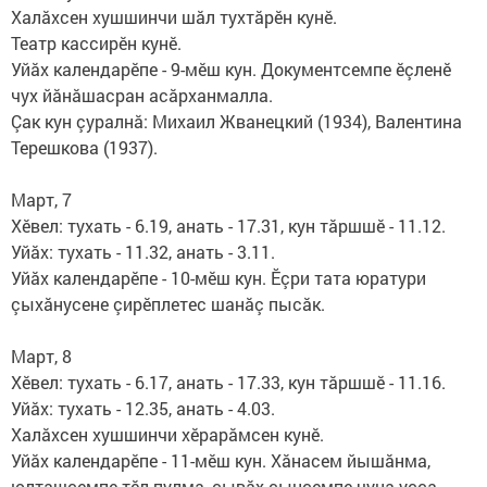
Халăхсен хушшинчи шăл тухтăрӗн кунӗ.
Театр кассирӗн кунӗ.
Уйăх календарӗпе - 9-мӗш кун. Документсемпе ӗçленӗ
чух йăнăшасран асăрханмалла.
Çак кун çуралнă: Михаил Жванецкий (1934), Валентина
Терешкова (1937).
Март, 7
Хӗвел: тухать - 6.19, анать - 17.31, кун тăршшӗ - 11.12.
Уйăх: тухать - 11.32, анать - 3.11.
Уйăх календарӗпе - 10-мӗш кун. Ӗçри тата юратури
çыхăнусене çирӗплетес шанăç пысăк.
Март, 8
Хӗвел: тухать - 6.17, анать - 17.33, кун тăршшӗ - 11.16.
Уйăх: тухать - 12.35, анать - 4.03.
Халăхсен хушшинчи хӗрарăмсен кунӗ.
Уйăх календарӗпе - 11-мӗш кун. Хăнасем йышăнма,
юлташсемпе тӗл пулма, çывăх çынсемпе чуна уçса