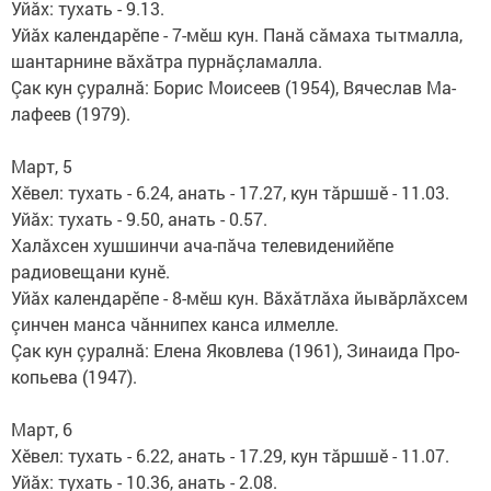
Уйăх: тухать - 9.13.
Уйăх календарӗпе - 7-мӗш кун. Панă сăмаха тытмалла,
шантарнине вăхăтра пурнăç­ламалла.
Çак кун çуралнă: Борис Мои­сеев (1954), Вячеслав Ма­
лафеев (1979).
Март, 5
Хӗвел: тухать - 6.24, анать - 17.27, кун тăршшӗ - 11.03.
Уйăх: тухать - 9.50, анать - 0.57.
Халăхсен хушшинчи ача-пăча телевиденийӗпе
радиовещани кунӗ.
Уйăх календарӗпе - 8-мӗш кун. Вăхăтлăха йывăрлăхсем
çинчен манса чăннипех канса илмелле.
Çак кун çуралнă: Елена Яков­лева (1961), Зинаида Про­
копьева (1947).
Март, 6
Хӗвел: тухать - 6.22, анать - 17.29, кун тăршшӗ - 11.07.
Уйăх: тухать - 10.36, анать - 2.08.