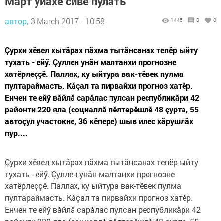
Март уйăхӗ сивӗ пулать
автор,
3 March 2017 - 10:58
1445
0
0
Çурхи хӗвел хытăрах пăхма тытăнсанах тепӗр ыйту
тухать - ейӳ. Çуллен унăн малтанхи прогнозне
хатӗрлеççӗ. Паллах, ку ыйтура вак-тӗвек пулма
пултараймасть. Кăçал та пирвайхи прогноз хатӗр.
Енчен те ейӳ вăйлă сарăлас пулсан республикăри 42
районти 220 яла (социаллă пӗлтерӗшлӗ 48 çурта, 55
автоçул участокне, 36 кӗпере) шыв илес хăрушлăх
пур....
Çурхи хӗвел хытăрах пăхма тытăнсанах тепӗр ыйту
тухать - ейӳ. Çуллен унăн малтанхи прогнозне
хатӗрлеççӗ. Паллах, ку ыйтура вак-тӗвек пулма
пултараймасть. Кăçал та пирвайхи прогноз хатӗр.
Енчен те ейӳ вăйлă сарăлас пулсан республикăри 42