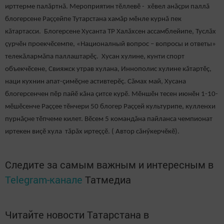
ирттерме палăртнă. Мероприятин тӗллевӗ - хӗвел анăçри паллă
блогерсене Раççейпе Тутарстана хамăр мӗнле курнă пек
кăтартасси. Блогерсене Хусанта ТР Халăхсен ассамблейипе, Туслăх
çурчӗн проекчӗсемпе, «Националный вопрос – вопросы и ответы»
телекăлармăпа паллаштарӗç. Хусан хулине, кунти спорт
объекчӗсене, Свияжск утрав хулана, Иннополис хулине кăтартӗç,
наци кухнин апат-çимӗçне астивтерӗç. Сăмах май, Хусана
блогерсенчен пӗр пайӗ кăна çитсе курӗ. Мӗншӗн тесен июнӗн 1-10-
мӗшӗсенче Раççее тӗнчери 50 блогер Раççей культурипе, кулленхи
пурнăçне тӗпчеме килет. Вӗсем 5 командăна пайланса чемпионат
иртекен виçӗ хула тăрăх иртеççӗ. ( Автор сăнӳкерчӗкӗ).
Следите за самым важным и интересным в
Telegram-канале
Татмедиа
Читайте новости Татарстана в