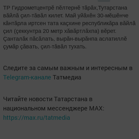
ТР Гидрометцентрӗ пӗлтернӗ тăрăх,Тутарстана
вăйлă çил-тăвăл килет. Май уйăхӗн 30-мӗшӗнче
кăнтăрла иртсен тата каçхине республикăра вăйлă
çил (çеккунтра 20 метр хăвăртлăхпа) вӗрет.
Çанталăк пăсăлать, вырăн-вырăнпа аслатиллӗ
çумăр çăвать, çил-тăвăл тухать.
Следите за самым важным и интересным в
Telegram-канале
Татмедиа
Читайте новости Татарстана в
национальном мессенджере MАХ:
https://max.ru/tatmedia