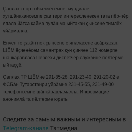
Çаплах спорт объекчӗсемпе, мундиале
хутшăнакансемпе çав тери интересленекен тата пӗр-пӗр
япала йăтса кайма пулăшма ыйтакан çынсене тимлӗх
уйăрмалла.
Енчен те çакăн пек çынсене е япаласене асăрхасан,
ШӖМ ӗçченӗсем самантрах кун çинчен 112 номерпе
шăнкăравласа Пӗрлехи диспетчер службине пӗлтерме
ыйтаççӗ.
Çаплах ТР ШӖМне 291-35-28, 291-23-40, 291-20-02 е
ФСБăн Тутарстанри уйрăмне 231-45-55, 231-49-00
телефонсемпе шăнкăравламалла. Информацие
анонимлă та пӗлтерме юрать.
Следите за самым важным и интересным в
Telegram-канале
Татмедиа