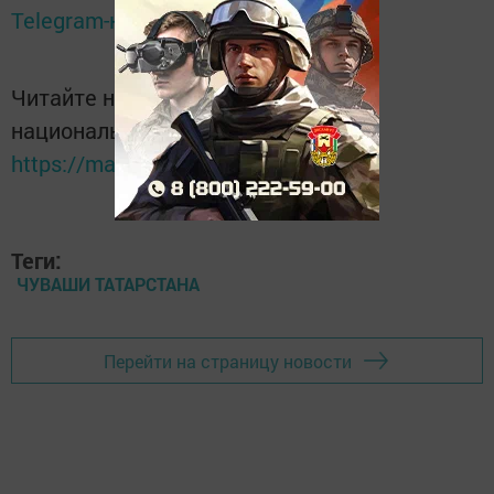
Telegram-канале
Татмедиа
Читайте новости Татарстана в
национальном мессенджере MАХ:
https://max.ru/tatmedia
Теги:
ЧУВАШИ ТАТАРСТАНА
Перейти на страницу новости