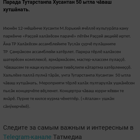
Парада Тутарстанпа Хусантан 50 ытла чăваш
хутшăнать.
Июнӗн 12-мӗшӗнче Хусанти М.Горький ячӗллӗ культурăпа кану
паркӗнче «Раççей халăхӗсен парачӗ» пӗтӗм Раççей акцийӗ иртет.
Ăна ТР Халăхӗсен ассамблейипе Туслăх çурчӗ пулăшнипе
ТР Çамрăксен ассамблейи хатӗрлет. Паркра тӗрлӗ халăхсен
шатерӗсен комплексӗ, ярмăрккăсем, мастер-классем пулаççӗ.
Чăвашсем те наци культурине тивӗçлипе кăтартма хатӗрленеççӗ.
Хальлӗхе паллă пулнă тăрăх, унта Тутарстанпа Хусантан 50 ытла
чăваш хутшăнать. Мероприяти тӗрлӗ халăх пултарулăх ушкăнӗсен
пысăк концерчӗпе вӗçленет. Концертра чăваш юрри-кӗвви те
янăрӗ. Пурне те килсе курма чӗнетпӗр. («Аталан» ушкăн
сăнӳкерчӗкӗ).
Следите за самым важным и интересным в
Telegram-канале
Татмедиа