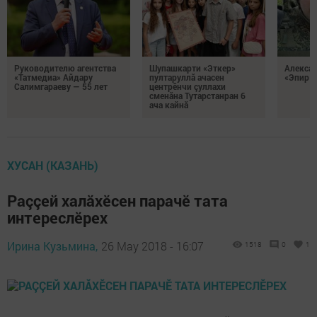
Руководителю агентства
Шупашкарти «Эткер»
Алекса
«Татмедиа» Айдару
пултаруллă ачасен
«Эпир ç
Салимгараеву — 55 лет
центрӗнчи çуллахи
сменăна Тутарстанран 6
ача кайнă
ХУСАН (КАЗАНЬ)
Раççей халăхӗсен парачӗ тата
интереслӗрех
Ирина Кузьмина,
26 May 2018 - 16:07
1518
0
1