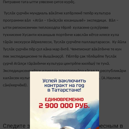
Питравне тата ытти уявсене çитсе курӗç.
Туслăх çурчӗн мундиаль вăхăтне хатӗрленӗ тепӗр культура
программи вăл «Атăл – тăнăçлăх юханшывӗ» экспедици. Вăл –
ытти регионсенчен теплоходпа тӗрлӗ хуласене çулçӳреве
тухнисене Хусанти юханшыв портӗнче хавслăн кӗтсе илесе хула
тăрăх экскурси йӗркелесси, Туслăх çурчӗпе паллаштарасси. Ку йăла
Туслăх çурчӗн пӗр çул кăна мар ӗнтӗ. Чемпионат вăхăтӗнче те кун
пек экспедицисене те йышăнаççӗ. Пӗлтӗр çак тӗлӗшӗпе Туслăх
çурчӗ Атăлçи тăрăхӗнчи культура центрӗпе килӗшӳ те тунă.
Экспедицисене кӗтсе илмелли программăра кăçал та республикăри
халăхсен культурипе паллаштаракан концерт пулать. (А.Наумов
сăнӳкерчӗкӗ).
Следите за самым важным и интересным в