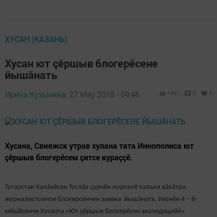
ХУСАН (КАЗАНЬ)
Хусан ют çӗршыв блогерӗсене
йышăнать
Ирина Кузьмина,
27 May 2018 - 09:46
1461
0
0
Хусана, Свияжск утрав хулана тата Иннополиса ют
çӗршыв блогерӗсем çитсе кураççӗ.
Тутарстан Халăхӗсен Туслăх çурчӗн порталӗ хальхи вăхăтра
журналистсемпе блогерсенчен заявка йышăнать. Июнӗн 4 – 6-
мӗшӗсенче Хусанта «Ют çӗршыв блогерӗсен экспедицийӗ»