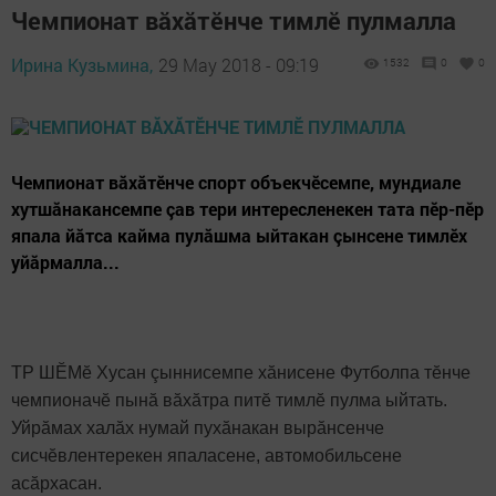
Чемпионат вăхăтӗнче тимлӗ пулмалла
Ирина Кузьмина,
29 May 2018 - 09:19
1532
0
0
Чемпионат вăхăтӗнче спорт объекчӗсемпе, мундиале
хутшăнакансемпе çав тери интересленекен тата пӗр-пӗр
япала йăтса кайма пулăшма ыйтакан çынсене тимлӗх
уйăрмалла...
ТР ШӖМӗ Хусан çыннисемпе хăнисене Футболпа тӗнче
чемпионачӗ пынă вăхăтра питӗ тимлӗ пулма ыйтать.
Уйрăмах халăх нумай пухăнакан вырăнсенче
сисчӗвлентерекен япаласене, автомобильсене
асăрхасан.