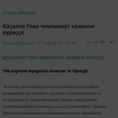
ХУСАН (КАЗАНЬ)
Кăçалхи Уява чемпионат хăнисем
кураççӗ
Ирина Кузьмина,
27 May 2018 - 09:58
1598
0
0
Уяв картине мундиаль хăнисем те тăраççӗ.
Футболпа тӗнче чемпионачӗ республикăри халăх уявӗсен
календарӗпе тӳр килнӗрен, мундиаль хăнисене вӗсемпе те
паллаштараççӗ. Çапла чемпионат хăнисем мари халăхӗн
республика шайӗнчи Çимӗкне, тутарсен Сабантуйне, чăвашсен
Уявне, Çырчаллинче вырăссен Иван Купалине, кӗрешӗнсен