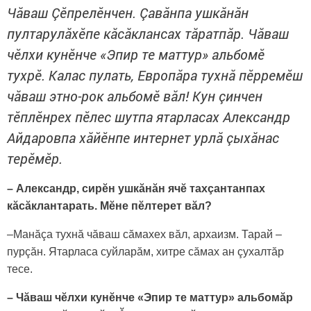
Чăваш Çӗпрелӗнчен. Çавăнпа ушкăнăн
пултарулăхӗпе кăсăклансах тăратпăр. Чăваш
чӗлхи кунӗнче «Эпир те маттур» альбомӗ
тухрӗ. Калас пулать, Европăра тухнă пӗрремӗш
чăваш этно-рок альбомӗ вăл! Кун çинчен
тӗплӗнрех пӗлес шутпа ятарласах Александр
Айдаровпа хăйӗнпе интернет урлă çыхăнас
терӗмӗр.
– Александр, сирӗн ушкăнăн ячӗ тахçантанпах
кăсăклантарать. Мӗне пӗлтерет вăл?
–Манăçа тухнă чăваш сăмахех вăл, архаизм. Тарай –
пурçăн. Ятарласа суйларăм, хитре сăмах ан çухалтăр
тесе.
– Чăваш чӗлхи кунӗнче «Эпир те маттур» альбомăр