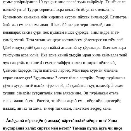
çемье çавăрнăранпа 10 çул çитнине паллă тума кайрăмăр. Тинӗс епле
илемлӗ унта! Турци сервиспа асра юлать ӗнтӗ: унта отельсенче
ӗçлекенсем канакана мӗн кирлине куçран пăхсах ăнланаççӗ. Египетра
ăшă, ачасемпе канма аван. Шыв айӗнче çав тери илемлӗ, санпа
юнашарах сысна çури пек пулăсем ишсе çӳреççӗ. Тайландра апат-
çимӗç тутлă. Тата унтан концерт костюмӗсем çӗлеттерсе килтӗм эпӗ.
Çӗвӗ индустрийӗ çав тери вăйлă аталаннă ку çӗршывра. Вьетнам вара
тайфунпа асра юлчӗ. Икӗ эрне каннă хыççăн ыран киле каймалла тенӗ
чух сасартăк ирхине 4 сехетре тайфун килесси пирки пӗлтерчӗç.
Çынсем хăраççӗ, таçта пытанса ларчӗç. Ман вара курман япалана
курас килет-çке! Будильнике 3 сехет тӗлне лартрăм. Эпир пурăнакан
çӳлти хутра питӗ пысăк чӳречеччӗ, вăт çавăнтан куç илмесӗр 3 сехет
хушши сăнарăм çутçанталăк епле алхаснине. Эп пурăнакан отель
тавра машинăсем , ӗнесем, тинӗсри акулăсем... вӗçе-вӗçе иртмерӗç,
паллах, анчах та хăма, тимӗр таткисем, пакетсем вӗçрӗç кăна.
– Ăнăçуллă кӗрекеçӗн (тамада) вăрттăнлăхӗ мӗнре-ши? Уява
пуçтарăннă халăх сиртен мӗн кӗтет? Тамада пулса ăçта чи инçе