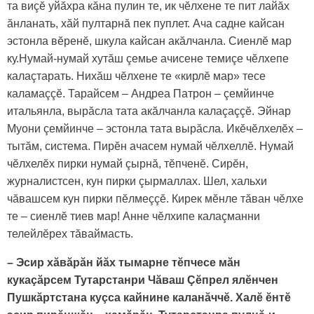
та виçӗ уйăхра кăна пулин те, ик чӗлхене те пит лайăх
ăнланать, хăй пултарнă пек пуплет. Ача садне кайсан
эстонла вӗренӗ, шкула кайсан акăлчанла. Сиенлӗ мар
ку.Нумай-нумай хутăш çемье ачисене темиçе чӗлхепе
калаçтарать. Нихăш чӗлхене те «кирлӗ мар» тесе
каламаççӗ. Тарайсем – Андреа Патрон – çемйинче
итальянла, вырăсла тата акăлчанла калаçаççӗ. Эйнар
Муони çемйинче – эстонла тата вырăсла. Икӗчӗлхелӗх –
тытăм, система. Пирӗн ачасем нумай чӗлхеллӗ. Нумай
чӗлхелӗх пирки нумай çырнă, тӗпченӗ. Сирӗн,
журналистсен, кун пирки çырмаллах. Шел, хальхи
чăвашсем кун пирки пӗлмеççӗ. Кирек мӗнле тăван чӗлхе
те – сиенлӗ тиев мар! Анне чӗлхипе калаçманни
телейлӗрех тăваймасть.
– Эсир хăвăрăн йăх тымарне тӗпчесе мăн
кукаçăрсем Тутарстанри Чăваш Çӗпрел ялӗнчен
Пушкăртстана куçса кайнине каланăччӗ. Халӗ ӗнтӗ