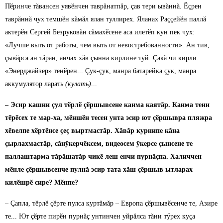
Пӗринче тăвансен уявӗнчен таврăнатпăр, çав тери ывăннă. Ӗçрен
таврăннă чух темшӗн кăмăл ялан туллирех. Яланах Раççейӗн паллă
актерӗн Сергей Безруковăн сăмахӗсене аса илетӗп кун пек чух:
«Лучше выть от работы, чем выть от невостребованности». Ан тив,
çывăрса ан тăран, анчах хăв çынна кирлине туй. Çакă чи кирли.
«Энерджайзер» тенӗрен... Çук-çук, манра батарейка çук, манра
аккумулятор ларать
(кулать)
...
– Эсир кашни çул тӗрлӗ çӗршывсене канма каятăр. Канма тени
тӗрӗсех те мар-ха, мӗншӗн тесен унта эсир ют çӗршывра пляжра
хӗвелпе хӗртӗнсе çеç выртмастăр. Хăвăр курнипе кăна
çырлахмастăр, сăнӳкерчӗксем, видеосем ӳкерсе çынсене те
паллаштарма тăрăшатăр чикӗ леш енчи пурнăçпа. Халиччен
мӗнле çӗршывсенче пулнă эсир тата хăш çӗршыв ытларах
килӗшрӗ сире? Мӗнпе?
– Çапла, тӗрлӗ çӗрте пулса куртăмăр – Европа çӗршывӗсенче те, Азире
те... Ют çӗрте пирӗн пурнăç унтинчен уйрăлса тăни тӳрех куçа