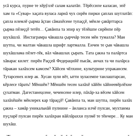
усă курса, пурне те хӗрӳллӗ салам калатăп. Тӗрӗссипе каласан, эпӗ
хам та «Сувар» хаçата вуласа ларнă чух сирӗн пирки çаплах шутлатăп:
çапла илемлӗ çырма ăçтан сăмахӗсене тупаççӗ, мӗнле çавăрттарса
çырма пӗлеççӗ тетӗп... Çавăнпа та эпир ку тӗлӗшпе сирӗнпе пӗр
шухăшлă. Инстаграмра чăвашла çырччăр тесен мӗн тумалла? Ман
шутпа, чи малтан чăвашла шрифт лартмалла. Енчен те çын чăвашла
шухăшлама пӗлет-тӗк, вăл чăвашлах çырать. Тата çакна та палăртса
хăварас килет: пирӗн Раççей Федерацийӗ пысăк, анчах та чи палăрса
тăракан халăхсем камсем? Хăйсен чӗлхине, культурине упракансем.
Тутарсенех илер ак. Хусан хули вӗт, ытти хуласемпе танлаштарсан,
кӗрлесе тăрать! Мӗншӗн? Мӗншӗн тесен халăхӗ хăйӗн хăйнеевӗрлӗхне
çухатман. Дагестанецсене, чеченсене илер, пăхăр-ха вӗсем хăйсен
халăхӗшӗн мӗнлерех кар тăраççӗ! Çавăнпа та, ман шутпа, пирӗн халăх
çакна – хамăр уникальнăй пулнине – ăнланса илчӗ пулсан, мухтанма
пуçларӗ пулсан пирӗн халăхран вăйлăраххи пулмӗ те тӗнчере... Ку ман
шухăш.