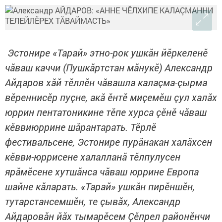
​​​​​​​
Эстонире «Тарай» этно-рок ушкăн йӗркеленӗ
чăваш каччи (Пушкăртстан мăнукӗ) Александр
Айдаров хăй тӗллӗн чăвашла калаçма-çырма
вӗреннисӗр пуçне, акă ӗнтӗ миçемӗш çул халăх
юррин пентатоникине тӗпе хурса çӗнӗ чăваш
кӗввиюррине шăрантарать. Тӗрлӗ
фестивальсене, Эстонире пурăнакан халăхсен
кӗвви-юррисене халалланă тӗлпулусен
ярăмӗсене хутшăнса чăваш юррине Европа
шайне кăларать. «Тарай» ушкăн пирӗншӗн,
тутарстансемшӗн, те çывăх, Александр
Айдаровăн йăх тымарӗсем Çӗпрел районӗнчи