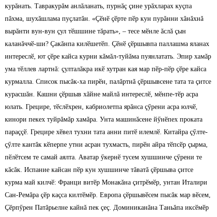
курăнать. Тавракурăм анлăланать, пурнăç çине урăхларах куçпа
пăхма, шухăшлама пуçлатăн. «Çӗнӗ çӗрте пӗр кун пурăнни хăнăхнă
вырăнти вун-вун çул тӗшшине тăрать», – тесе мӗнле ăслă çын
каланăччӗ-ши? Çакăнпа килӗшетӗп. Çӗнӗ çӗршывпа паллашма яланах
интереслӗ, ют çӗре кайса курни кăмăл-туйăма пуянлатать. Эпир хамăр
ума тӗллев лартнă: çулталăкра икӗ хутран кая мар пӗр-пӗр çӗре кайса
курмалла. Список пысăк-ха пирӗн, палăртнă çӗршывсене тата та çитсе
курасшăн. Кашни çӗршыв хăйне майлă интереслӗ, мӗнпе-тӗр асра
юлать. Грецире, тӗслӗхрен, кабриолетпа ярăнса çӳрени асра юлчӗ,
кинори пекех туйрăмăр хамăра. Унта машинăсене йӳнӗпех проката
параççӗ. Грецире хӗвел тухни тата анни питӗ илемлӗ. Китайра çӳлте-
çӳлте кантăк кӗперпе утни асран тухмасть, пирӗн айра тӗпсӗр çырма,
пӗлӗтсем те самай аялта. Аватар ӳкернӗ тусем хушшинче çӳрени те
кăсăк. Испание кайсан пӗр кун хушшинче тăватă çӗршыва çитсе
курма май килчӗ: Франци витӗр Монакăна çитрӗмӗр, унтан Италири
Сан-Ремăра çӗр каçса килтӗмӗр. Европа çӗршывӗсем пысăк мар вӗсем,
Çӗрпӳрен Патăрьелне кайнă пек çеç. Доминиканăна Таньăпа иксӗмӗр