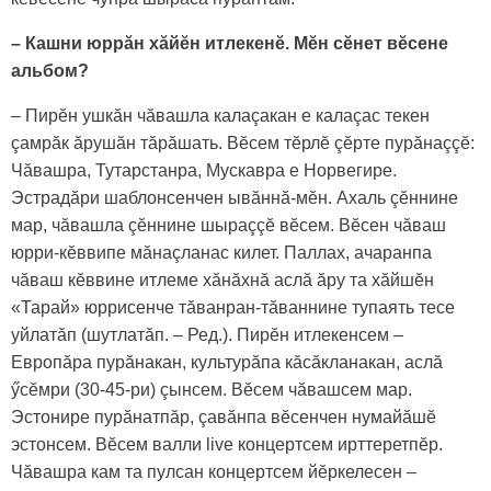
– Кашни юррăн хăйӗн итлекенӗ. Мӗн сӗнет вӗсене
альбом?
– Пирӗн ушкăн чăвашла калаçакан е калаçас текен
çамрăк ăрушăн тăрăшать. Вӗсем тӗрлӗ çӗрте пурăнаççӗ:
Чăвашра, Тутарстанра, Мускавра е Норвегире.
Эстрадăри шаблонсенчен ывăннă-мӗн. Ахаль çӗннине
мар, чăвашла çӗннине шырaççӗ вӗсем. Вӗсен чăваш
юрри-кӗввипе мăнаçланас килет. Паллах, ачаpанпа
чăваш кӗввине итлеме хăнăхнă аслă ăру та хăйшӗн
«Тарай» юррисенче тăванран-тăваннине тупаять тесе
уйлатăп (шутлатăп. – Ред.). Пирӗн итлекенсем –
Европăра пурăнакан, культурăпа кăсăкланакан, аслă
ӳсӗмри (30-45-ри) çынсем. Вӗсем чăвашсем мар.
Эстонире пурăнатпăр, çавăнпа вӗсенчен нумайăшӗ
эстонсем. Вӗсем валли live концертсем ирттеретпӗр.
Чăвашра кам та пулсан концертсем йӗркелесен –