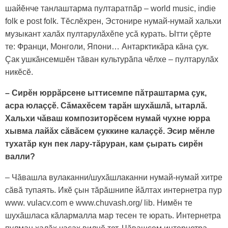
шайӗнче танлаштарма пултаратпăр – world music, indie
folk e post folk. Тӗслӗхрен, Эстонире нумай-нумай хальхи
музыкант халăх пултарулăхӗпе усă курать. Ытти çӗрте
те: Франци, Монголи, Япони… Антарктикăра кăна çук.
Çак ушкăнсемшӗн тăван культурăпа чӗлхе – пултарулăх
никӗсӗ.
– Сирӗн юррăрсене ыттисемпе пăтраштарма çук,
асра юлаççӗ. Сăмахӗсем тарăн шухăшлă, ытарлă.
Хальхи чăваш композиторӗсем нумай чухне юрра
хывма лайăх сăвăсем çуккине калаççӗ. Эсир мӗнле
тухатăр кун пек лару-тăруран, кам çырать сирӗн
валли?
– Чăвашла вулаканни/шухăшлаканни нумай-нумай хитре
сăвă тупаять. Икӗ çын тăрăшнипе йăлтах интернетра пур
www. vulacv.com e www.chuvash.org/ lib. Нимӗн те
шухăшласа кăлармалла мар тесен те юрать. Интернетра