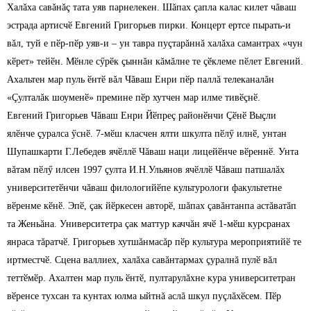
Халăха савăнăç тата уяв парнелекен. Шăпах çапла калас килет чăваш
эстрада артисчӗ Евгений Григорьев пирки. Концерт ертсе пырать-и
вăл, туй е пӗр-пӗр уяв-и – ун тавра пуçтарăннă халăха самантрах «чун
кӗрет» тейӗн. Мӗнле сӳрӗк çыннăн кăмăлне те çӗклеме пӗлет Евгений.
Ахальтен мар пуль ӗнтӗ вăл Чăваш Енри пӗр паллă телеканалăн
«Çулталăк шоуменӗ» премине пӗр хутчен мар илме тивӗçнӗ.
Евгений Григорьев Чăваш Енри Йӗпреç районӗнчи Çӗнӗ Выçли
ялӗнче çуралса ӳснӗ.
7-мӗш класчен ялти шкулта пӗлӳ илнӗ, унтан
Шупашкарти Г.Лебедев ячӗллӗ Чăваш наци лицейӗнче вӗреннӗ. Унта
вăтам пӗлӳ илсен 1997 çулта И.Н.Ульянов ячӗллӗ Чăваш патшалăх
университетӗнчи чăваш филологийӗпе культурологи факультетне
вӗренме кӗнӗ. Эпӗ, çак йӗркесен авторӗ, шăпах çавăнтанпа астăватăп
та Женьăна. Университетра çак маттур каччăн ячӗ 1-мӗш курсранах
янраса тăратчӗ. Григорьев хутшăнмасăр пӗр культура мероприятийӗ те
иртместчӗ. Сцена валлиех, халăха савăнтармах çуралнă пулӗ вăл
теттӗмӗр. Ахалтен мар пуль ӗнтӗ, пултарулăхне кура университетран
вӗренсе тухсан та кунтах юлма ыйтнă аслă шкул пуçлăхӗсем. Пӗр