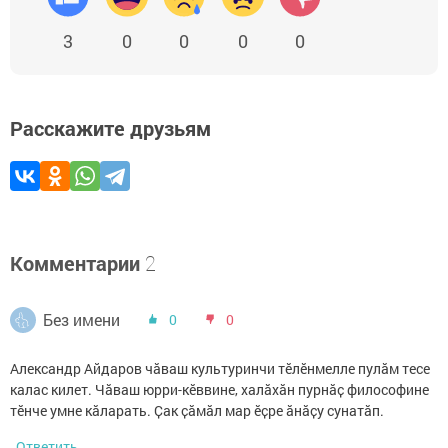
3
0
0
0
0
Расскажите друзьям
Комментарии
2
Без имени
0
0
Александр Айдаров чӑваш культуринчи тӗлӗнмелле пулӑм тесе
калас килет. Чӑваш юрри-кӗввине, халӑхӑн пурнӑҫ философине
тӗнче умне кӑларать. Ҫак ҫӑмӑл мар ӗҫре ӑнӑҫу сунатӑп.
Ответить