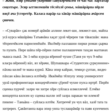
– Женя, эсир çемьепе ӳкерӗннӗ сăнӳкерчӗксем те час-час лартатăр
соцсетьре. Эсир ыттисемшӗн тӗслӗхлӗ çемье, мăшăрăрпа пӗрле
виçӗ ача ӳстеретӗр. Каласа парăр-ха хăвăр мăшăрăрпа ачăрсем
çинчен.
– «Суварăн» çак номерӗ арăмăн аллине лекет-ши, лекмест-ши, майпа
усă курса мăшăрăма Татьянăна хаçат урлă чӗререн тав тăвасшăн: мана
тӗпренчӗксем парнеленӗшӗн. Иксӗмӗр паллашни пирки роман çырма
та пулать. Пире шăпа пӗр-пӗрин патне паллашиччен тахçан малтанах
чышса пынă. Эп 1-мӗш курсра вӗреннӗ чухне (Таня ун чух 9-мӗш
класра вӗреннӗ) вăл, ял хӗрачи, Шупашкара «Студентсен çуркуннине»
пăхма килнӗ те мана курнă. Кăна эпир кайран, темиçе çултан, видео
пăхсан кăна ăнланса илтӗмӗр. Иккӗмӗш тӗлпулу эпир университет
урлă профориентаци концерчӗсемпе çӳренӗ чухне пулса иртрӗ. Пирӗн
сценка пурччӗ: залри чи хитре хӗре суйласа илмеллеччӗ. Елчӗке
концертпа килсен ку сценка валли эпӗ залра ларакан чи илемлӗ
пикене – Таньăна – суйласа илтӗм. Хитреччӗ ун чух вăл, халӗ тата та
хитререх. Çавăнтанпа вара эпир унпа туслашрăмăр та паян кунчченех