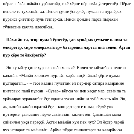
пӗрле шăкăл-шăкăл пурăнатпăр, икӗ хӗрпе пӗр ывăл ӳстеретпӗр. Пӗрле
пенсие те тухасшăн-ха. Пенси çулне ӳстерчӗç пулсан та пурпӗрех
пурăнса çитетпӗр пуль тетпӗр-ха. Пенси фондне парса пыракан
тӳлевсене каялла илесчӗ-ха...
– Пăхатăп та, эсир нумай ӗçлетӗр, çав хушăрах çемьепе канма та
ӗлкӗретӗр, сире «энерджайзер» батарейка лартса янă тейӗн. Ăçтан
пур çӗре те ӗлкӗретӗр?
– Эп ку ыйту çине хуравласшăн марччӗ. Енчен те ыйтатăрах пулсан –
калатăп. «Манăн клонсем пур. Эп харăс виçӗ-тăватă çӗрте пулма
пултаратăп...» – тесе каланă пулăттăм эп пӗр-пӗр сатира кăларăмне
интервью панă пулсан. «Сувар» вӗт-ха ун пек хаçат мар, çавăнпа та
урăхларах хуравлатăп: ӗçе юратса тусан ывăнни туйăнмасть вăл. Эп,
ак, каятăп хамăн юратнă ӗçе – концерт ертсе пыма, тӗрлӗ уяв
ирттерме, çынсемпе пӗрле савăнатăп, киленетӗп. Çакăншăн мана
çийӗнчен укçа параççӗ. Ăçтан ывăнăн кун пек чух? Эп ӗçсӗр ларнă
чух ытларах та ывăнатăп. Арăма пӗрре танлаштарса та каларăм-ха.