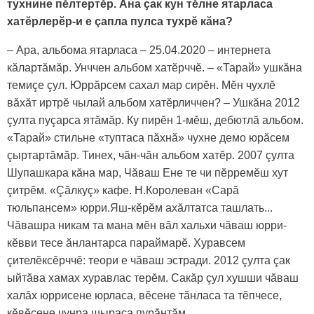
тухнине пӗлтертӗр. Ăна çак кун тӗлне ятарласа
хатӗрлерӗр-и е çапла пулса тухрӗ кăна?
– Ара, альбома ятарласа – 25.04.2020 – интернета
кăлартăмăр. Унччен альбом хатӗрччӗ. – «Тарай» ушкăна
темиçе çул. Юррăрсем сахал мар сирӗн. Мӗн чухлӗ
вăхăт иртрӗ чылай альбом хатӗрличчен? – Ушкăна 2012
çулта пуçарса ятăмăр. Ку пирӗн 1-мӗш, дебютлă альбом.
«Тарай» стильне «туптаса пăхнă» чухне демо юрăсем
çыртартăмăр. Тинех, чăн-чăн альбом хатӗр. 2007 çулта
Шупашкара кăна мар, Чăваш Ене те чи пӗрремӗш хут
çитрӗм. «Çăлкуç» кафе. Н.Королеван «Сарă
тюльпансем» юрри.Яш-кӗрӗм ахăлтатса ташлать...
Чăвашра никам та мана мӗн вăл хальхи чăваш юрри-
кӗвви тесе ăнлантарса параймарӗ. Хуравсем
çителӗксӗрччӗ: теори е чăваш эстради. 2012 çулта çак
ыйтăва хамах хуравлас терӗм. Сакăр çул хушши чăваш
халăх юррисене юрласа, вӗсене тăнласа та тӗпчесе,
кӗвӗсене чунра шыраса пурăнтăм.