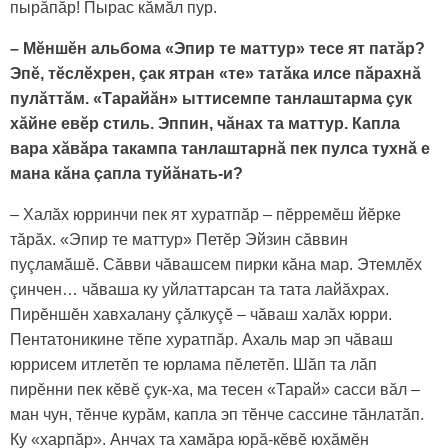
пырăпăр! Пырас кăмăл пур.
– Мӗншӗн альбома «Эпир те маттур» тесе ят патăр?
Эпӗ, тӗслӗхрен, çак ятран «те» татăка илсе пăрахнă
пулăттăм. «Тарайăн» ыттисемпе танлаштарма çук
хăйне евӗр стиль. Эппин, чăнах та маттур. Капла
вара хăвăра такампа танлаштарнă пек пулса тухнă е
мана кăна çапла туйăнать-и?
– Халăх юрринчи пек ят хуратпăр – пӗрремӗш йӗрке
тăрăх. «Эпир те маттур» Петӗр Эйзин сăввин
пуçламăшӗ. Сăвви чăвашсем пирки кăна мар. Этемлӗх
çинчен… чăваша ку уйлаттарcан та тата лайăхрах.
Пирӗншӗн хавхалану çăлкуçӗ – чăваш халăх юрри.
Пентатоникине тӗпе хуратпăр. Ахаль мар эп чăваш
юррисем итлетӗп те юрлама пӗлетӗп. Шăп та лăп
пирӗнни пек кӗвӗ çук-ха, ма тесен «Тарай» сасси вăл –
ман чун, тӗнче курăм, капла эп тӗнче сассине тăнлатăп.
Ку «харпăр». Aнчах та хамăpa юрă-кӗвӗ юхăмӗн