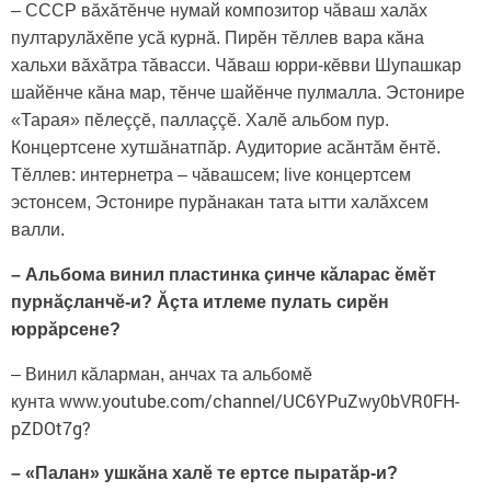
– СССР вăхăтӗнче нумай композитор чăваш халăх
пултарулăхӗпе усă курнă. Пирӗн тӗллев вара кăна
хальхи вăхăтра тăвасси. Чăваш юрри-кӗвви Шупашкар
шайӗнче кăна мар, тӗнче шайӗнче пулмалла. Эстонире
«Тарая» пӗлеççӗ, паллаççӗ. Халӗ альбом пур.
Концертсене хутшăнатпăр. Аудиторие асăнтăм ӗнтӗ.
Тӗллев: интернетра – чăвашсем; live концертсем
эстонсем, Эстонире пурăнакан тата ытти халăхсем
валли.
– Альбома винил пластинка çинче кăларас ӗмӗт
пурнăçланчӗ-и? Ăçта итлеме пулать сирӗн
юррăрсене?
– Винил кăларман, анчах та альбомӗ
www.youtube.com/channel/UC6YPuZwy0bVR0FH-
кунта
pZDOt7g?
– «Палан» ушкăна халӗ те ертсе пыратăр-и?