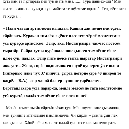
хуть кам та пултарать пек туйăнать мана. Е... Турă паниех-ши? Ман
асатте-асаннепе кукаçи-кукамайсем те шӳтлеме юратнă. Тен, вӗсенчен
те куçнă...
– Паян чăваш артисчӗсем йышлăн. Кашни хăй пӗлнӗ пек ӗçлет,
тăрăшать. Куракан тимлӗхне çӗнсе илес тесе тӗрлӗ меслетсемпе
усă кураççӗ артистсем. Эсир, акă, Инстаграмра час-час постсем
çыратăр. Сайра-хутра курăнкаланипе çынсен тимлӗхне çӗнсе
илме çук, паллах. Эсир питӗ пӗлсе тытса пыратăр Инстаграмри
аккаунта. Женя, сирӗн подписчиксен шучӗ кунсерен ӳссе пыни
(интервью илнӗ чух 37 пинччӗ, çырса пӗтернӗ çӗре 40 пинрен те
каçрӗ. – В.А.) эсир чаплă блогер пулнине çирӗплетет.
Вăрттăнлăхăра уçса парăр-ха, мӗнле мелсемпе тата меслетсемпе
усă куратăр халăх тимлӗхне çӗнсе илессинче?
– Манăн темле пысăк вăрттăнлăхах çук. Мӗн шутланине çырмалла,
мӗн туйнипе ыттисемпе пайланмалла. Чи кирли – çынпа çын пек
калаçмалла. Хăшӗ-пӗри мана эс паллă çын тесе калама пултарать.