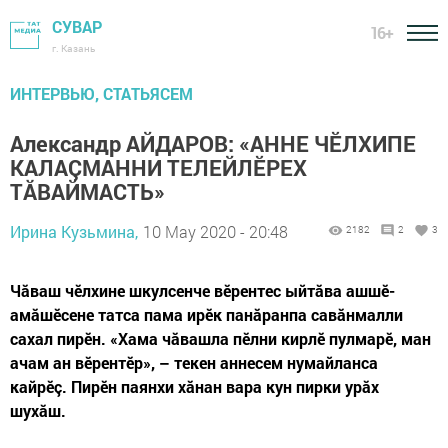
СУВАР
16+
г. Казань
ИНТЕРВЬЮ, СТАТЬЯСЕМ
Александр АЙДАРОВ: «АННЕ ЧӖЛХИПЕ
КАЛАÇМАННИ ТЕЛЕЙЛӖРЕХ
ТĂВАЙМАСТЬ»
Ирина Кузьмина,
10 May 2020 - 20:48
2182
2
3
Чăваш чӗлхине шкулсенче вӗрентес ыйтăва ашшӗ-
амăшӗсене татса пама ирӗк панăранпа савăнмалли
сахал пирӗн. «Хама чăвашла пӗлни кирлӗ пулмарӗ, ман
ачам ан вӗрентӗр», – текен аннесем нумайланса
кайрӗç. Пирӗн паянхи хăнан вара кун пирки урăх
шухăш.