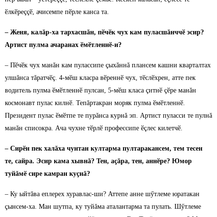
ӗлкӗреççӗ, ачисемпе пӗрле канса та.
– Женя, калăр-ха тархасшăн, пӗчӗк чух кам пуласшăнччӗ эсир?
Артист пулма ачаранах ӗмӗтленнӗ-и?
– Пӗчӗк чух манăн кам пулассипе çыхăннă плансем кашни кварталтах
улшăнса тăратчӗç. 4-мӗш класра вӗреннӗ чух, тӗслӗхрен, атте пек
водитель пулма ӗмӗтленнӗ пулсан, 5-мӗш класа çитнӗ çӗре манăн
космонавт пулас килнӗ. Тепăртакран моряк пулма ӗмӗтленнӗ.
Президент пулас ӗмӗтпе те пурăнса курнă эп. Артист пуласси те пулнă
манăн списокра. Ача чухне тӗрлӗ профессипе ӗçлес килетчӗ.
– Сирӗн пек халăха чунтан култарма пултаракансем, тем тесен
те, сайра. Эсир кама хывнă? Тен, аçăра, тен, аннӗре? Юмор
туйăмӗ сире камран куçнă?
– Ку ыйтăва еплерех хуравлас-ши? Аттепе анне шӳтлеме юратакан
çынсем-ха. Ман шутпа, ку туйăма аталантарма та пулать. Шӳтлеме