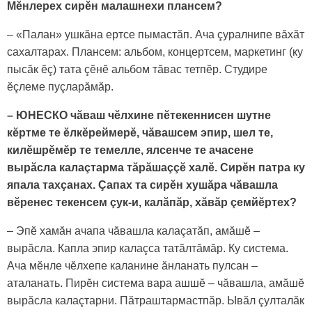
Мӗнлерех сирӗн малашнехи плансем?
– «Палан» ушкăна ертсе пымастăп. Ача çуралнипе вăхăт
сахалтарах. Плансем: альбом, концертсем, маркетинг (ку
пысăк ӗç) тата çӗнӗ альбом тăвас тетпӗр. Студиpе
ӗçлеме пуçларăмăр.
– ЮНЕСКО чăваш чӗлхине пӗтекеннисен шутне
кӗртме те ӗлкӗреймерӗ, чăвашсем эпир, шел те,
килӗшрӗмӗр те темелле, ялсенче те ачасене
вырăсла калаçтарма тăрăшаççӗ халӗ. Сирӗн патра ку
япала тахçанах. Çапах та сирӗн хушăра чăвашла
вӗренес текенсем çук-и, калăпăр, хăвăр çемйӗртех?
– Эпӗ хамăн ачапа чăвашла калаçатăп, амăшӗ –
вырăсла. Капла эпир калаçса татăлтăмăр. Ку система.
Ача мӗнле чӗлхепе каланине ăнланать пулсан –
аталанать. Пирӗн система вара ашшӗ – чăвашла, амăшӗ
вырăсла калаçтарни. Пăтраштармастпăр. Ывăл çулталăк