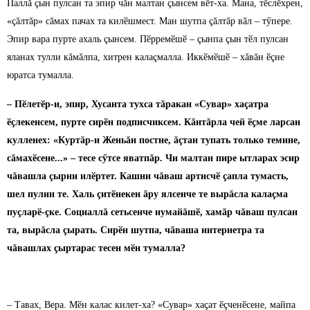
Паллă çын пулсан та эпир чăн малтан çынсем вӗт-ха. Мана, тӗслӗхрен,
«çăлтăр» сăмах пачах та килӗшмест. Ман шутпа çăлтăр вăл – тӳпере.
Эпир вара пурте ахаль çынсем. Пӗрремӗшӗ – çынпа çын тӗл пулсан
яланах тулли кăмăлпа, хитрен калаçмалла. Иккӗмӗшӗ – хăвăн ӗçне
юратса тумалла.
– Пӗлетӗр-и, эпир, Хусанта тухса тăракан «Сувар» хаçатра
ӗçлекенсем, пурте сирӗн подписчиксем. Кăнтăрла чей ӗçме ларсан
кулленех: «Куртăр-и Женьăн постне, ăçтан тупать только темине,
сăмахӗсене...» – тесе сӳтсе яватпăр. Чи малтан пире ытларах эсир
чăвашла çырни илӗртет. Кашни чăваш артисчӗ çапла тумасть,
шел пулин те. Халь çитӗнекен ăру ялсенче те вырăсла калаçма
пуçларӗ-çке. Социаллă сетьсенче нумайăшӗ, хамăр чăваш пулсан
та, вырăсла çырать. Сирӗн шутпа, чăваша интернетра та
чăвашлах çыртарас тесен мӗн тумалла?
– Тавах, Вера. Мӗн калас килет-ха? «Сувар» хаçат ӗçченӗсене, майпа