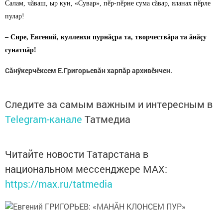
Салам, чăваш, ыр кун, «Сувар», пӗр-пӗрне сума сăвар, яланах пӗрле
пулар!
– Сире, Евгений, кулленхи пурнăçра та, творчествăра та ăнăçу
сунатпăр!
Сăнӳкерчӗксем Е.Григорьевăн харпăр архивӗнчен.
Следите за самым важным и интересным в
Telegram-канале
Татмедиа
Читайте новости Татарстана в
национальном мессенджере MАХ:
https://max.ru/tatmedia