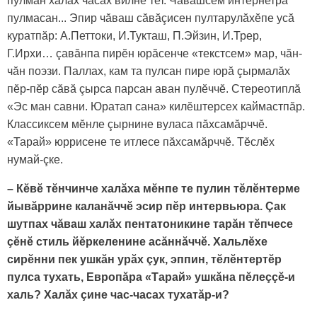
пулман халăх часах вилнӗ тет. Чăвашсем интернетра
пулмасан... Эпир чăваш сăвăçиceн пултарулăхӗпе усă
куратпăр: А.Петтоки, И.Тукташ, П.Эйзин, И.Трер,
Г.Ирхи… çавăнпа пирӗн юрăсенче «текстсем» мар, чăн-
чăн поэзи. Паллах, кам та пулсан пире юрă çырмалăх
пӗр-пӗр сăвă çырса парсан аван пулӗччӗ. Стереотиплă
«Эс ман савни. Юратап сана» килӗштерсех каймастпăр.
Классиксем мӗнле çырнине вуласа пăхсамăрччӗ.
«Тарай» юррисене те итлесе пăхсамăрччӗ. Тӗслӗх
нумай-çке.
– Кӗвӗ тӗнчинче халăха мӗнпе те пулин тӗлӗнтерме
йывăррине каланăччӗ эсир пӗр интервьюра. Çак
шутпах чăваш халăх пентатоникине тарăн тӗпчесе
çӗнӗ стиль йӗркеленине асăннăччӗ. Хальлӗхе
сирӗнни пек ушкăн урăх çук, эппин, тӗлӗнтертӗр
пулса тухать, Европăра «Тарай» ушкăна пӗлеççӗ-и
халь? Халăх çине час-часах тухатăр-и?