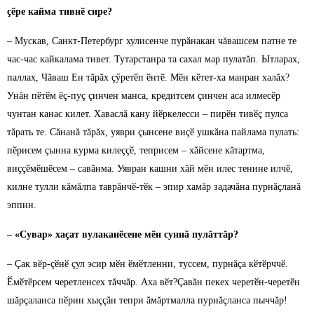
çӗре кайма тивнӗ сире?
– Мускав, Санкт-Петербург хулисенче пурăнакан чăвашсем патне те
час-час кайкалама тивет. Тутарстанра та сахал мар пулатăп. Ытларах,
паллах, Чăваш Ен тăрăх çӳретӗп ӗнтӗ. Мӗн кӗтет-ха манран халăх?
Унăн пӗтӗм ӗç-пуç çинчен манса, кредитсем çинчен аса илмесӗр
чунтан канас килет. Хаваслă кану йӗркелесси – пирӗн тивӗç пулса
тăрать те. Сăнанă тăрăх, уяври çынсене виçӗ ушкăна пайлама пулать:
пӗрисем çынна курма килеççӗ, теприсем – хăйсене кăтартма,
виççӗмӗшӗсем – савăнма. Уявран кашни хăй мӗн илес тенине илчӗ,
килне тулли кăмăлпа таврăнчӗ-тӗк – эпир хамăр задачăна пурнăçланă
эппин.
– «Сувар» хаçат вулаканӗсене мӗн суннă пулăттăр?
– Çак вӗр-çӗнӗ çул эсир мӗн ӗмӗтленни, туссем, пурнăçа кӗтӗрччӗ.
Ӗмӗтӗрсем черетленсех тăччăр. Аха вӗт?Çавăн пекех черетӗн-черетӗн
шăрçаланса пӗрин хыççăн тепри ăмăртмалла пурнăçланса пыччăр!