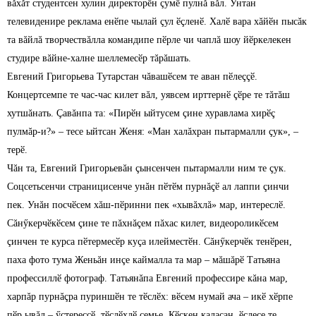
вăхăт студентсен хулин директорӗн çумӗ пулнă вăл. Унтан
телевиденире реклама енӗпе чылай çул ӗçленӗ. Халӗ вара хăйӗн пысăк
та вăйлă творчествăлла командипе пӗрле чи чаплă шоу йӗркелекен
студире вăйне-халне шеллемесӗр тăрăшать.
Евгений Григорьева Тутарстан чăвашӗсем те аван пӗлеççӗ.
Концертсемпе те час-час килет вăл, уявсем ирттернӗ çӗре те тăтăш
хутшăнать. Çавăнпа та: «Пирӗн ыйтусем çине хуравлама хирӗç
пулмăр-и?» – тесе ыйтсан Женя: «Ман халăхран пытармалли çук», –
терӗ.
Чăн та, Евгений Григорьевăн çынсенчен пытармалли ним те çук.
Соцсетьсенчи страницисенче унăн пӗтӗм пурнăçӗ ал лаппи çинчи
пек. Унăн посчӗсем хăш-пӗринни пек «хывăхлă» мар, интереслӗ.
Сăнӳкерчӗкӗсем çине те пăхнăçем пăхас килет, видеороликӗсем
çинчен те курса пӗтермесӗр куçа илейместӗн. Сăнӳкерчӗк тенӗрен,
паха фото тума Женьăн инçе каймалла та мар – мăшăрӗ Татьяна
профессиллӗ фотограф. Татьянăпа Евгений профессире кăна мар,
харпăр пурнăçра пуриншӗн те тӗслӗх: вӗсем нумай ача – икӗ хӗрпе
пӗр ывăл – ӳстереççӗ, тӗслӗхлӗ çемье. Кӗскен каласан, ӗçлесе те