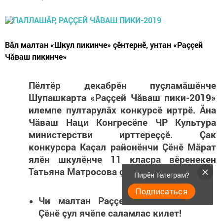
Вăл малтан «Шкул пикинче» çӗнтернӗ, унтан «Раççей
Чăваш пикинче»
Пӗлтӗр декабрӗн пуçламăшӗнче
Шупашкарта «Раççей Чăваш пики-2019»
илемпе пултарулăх конкурсӗ иртрӗ. Ăна
Чăваш Наци Конгресӗпе ЧР Культура
министерстви ирттереççӗ. Çак
конкурсра Каçал районӗнчи Çӗнӗ Мăрат
ялӗн шкулӗнче 11 класра вӗренекен
Татьяна Матросова çӗнтернӗ.
Пирӗн Телеграм?
Подписаться
Чи малтан Раççей Чăваш пикине
Çӗнӗ çул ячӗпе саламлас килет!