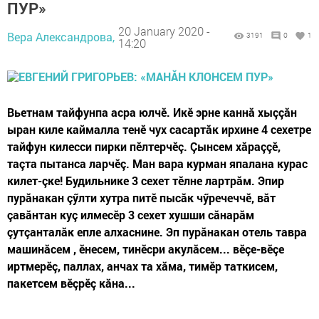
ПУР»
20 January 2020 -
Вера Александрова,
3191
0
1
14:20
Вьетнам тайфунпа асра юлчӗ. Икӗ эрне каннă хыççăн
ыран киле каймалла тенӗ чух сасартăк ирхине 4 сехетре
тайфун килесси пирки пӗлтерчӗç. Çынсем хăраççӗ,
таçта пытанса ларчӗç. Ман вара курман япалана курас
килет-çке! Будильнике 3 сехет тӗлне лартрăм. Эпир
пурăнакан çӳлти хутра питӗ пысăк чӳречеччӗ, вăт
çавăнтан куç илмесӗр 3 сехет хушши сăнарăм
çутçанталăк епле алхаснине. Эп пурăнакан отель тавра
машинăсем , ӗнесем, тинӗсри акулăсем... вӗçе-вӗçе
иртмерӗç, паллах, анчах та хăма, тимӗр таткисем,
пакетсем вӗçрӗç кăна...