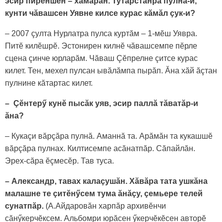
эсир пирӗншӗн – хамăрăн. Тутарстанра пулнă-и,
кунти чăвашсен Уявне килсе курас кăмăл çук-и?
– 2007 çулта Нурлатра пулса куртăм – 1-мӗш Уявра.
Питӗ килӗшрӗ. Эстонирен килнӗ чăвашсемпе пӗрле
сцена çинче юрларăм. Чăваш Çӗпрелне çитсе курас
килет. Тен, мехел пулсан ывăлăмпа пырăп. Ăна хăй ăçтан
пулнине кăтартас килет.
– Çӗнтерӳ кунӗ пысăк уяв, эсир паллă тăватăр-и
ăна?
– Кукаçи вăрçăра пулнă. Аманнă та. Арăмăн та кукашшӗ
вăрçăра пулнах. Килтисемпе асăнатпăр. Сăпайлăн.
Эреx-сăра ӗçмесӗр. Тав туса.
– Александр, тавах калаçушăн. Хăвăра тата ушкăна
малашне те çитӗнӳсем тума ăнăçу, çемьере телей
сунатпăр.
(А.Айдаровăн харпăр архивӗнчи
сăнӳкерчӗксем. Альбомри юрăсен ӳкерчӗкӗсен авторӗ