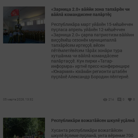
«Зарница 2.0» вăййи зона тапхăрӗн чи
вăйлă командисене палăртӗç
Республикăра март уйăхӗн 15-мӗшӗнчен
пуçласа апрель уйăхӗн 12-мӗшӗччен
«Зарница 2.0» çарпа патриотизм вăййин
виççӗмӗш сезонӗн муниципаллă
тапхăрӗсем иртеççӗ, вӗсен
пӗтӗмлетӗвӗсем тăрăх зонăри тура
хутшăнма чи вăйлă командăсене
палăртаççӗ. Кун пирки «Татар-
информра» иртнӗ пресс-конференцире
«Юнармия» юхăмăн регионти штабӗн
пуçлăхӗ Александр Бородин пӗлтернӗ.
05 марта 2026, 13:32
214
0
0
Республикӑри вожатӑйсен шкулӗ уçăлнă
Хусанта республикӑри вожатӑйсен
шкулӗ ӗçлеме пуçланă, унта вӗренме 700