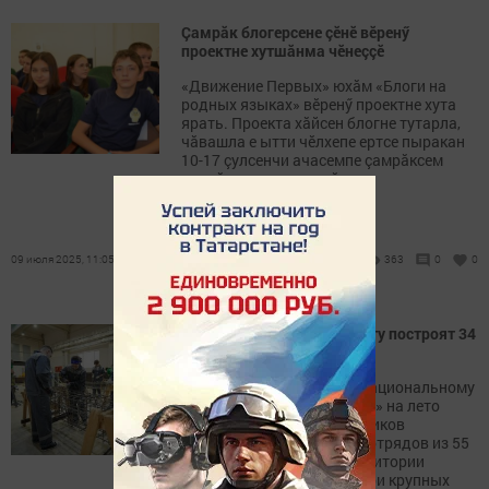
Çамрăк блогерсене çӗнӗ вӗренӳ
проектне хутшăнма чӗнеççӗ
«Движение Первых» юхăм «Блоги на
родных языках» вӗренӳ проектне хута
ярать. Проекта хăйсен блогне тутарла,
чăвашла е ытти чӗлхепе ертсе пыракан
10-17 çулсенчи ачасемпе çамрăксем
хутшăнма пултараççӗ.
09 июля 2025, 11:05
363
0
0
В Татарстане по нацпроекту построят 34
ФАПа до конца года
В Татарстане благодаря национальному
проекту «Молодежь и дети» на лето
трудоустроят 3750 участников
Российских студенческих отрядов из 55
регионов России – на территории
республики реализуется три крупных