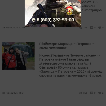
всероссийских трудовых проекта. Об
этом сообщили в Республиканском
центре студенческих трудовых отрядов.
28 июня 2025, 12:49
378
0
0
Пӗкӗлмере «Зарница – Петровка –
2025» чемпионат
Июнӗн 21-мӗшӗнче Пӗкӗлме районӗнчи
Петровка ялӗнче Тăван çӗршыв
хӳтӗлевçин çулталăкне тата Аслă
Çӗнтерӗвӗн 80 çулне халалласа
«Зарница – Петровка – 2025» пӗрремӗш
спортпа патриотизм чемпионачӗ иртрӗ.
24 июня 2025, 15:31
808
0
2