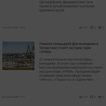
çӗнтерӳçӗсене, финалистсене тата
проекта хутшăнакансене чысласнă
церемони иртнӗ.
14 июля 2026, 14:20
100
0
0
Главной площадкой Дня молодежи в
Татарстане станет экстрим-парк
«УРАМ»
27 июня в Казани состоится День
молодежи. В этом году основным
местом проведения мероприятия станет
экстрим-парк «УРАМ». Праздник будет
посвящен трем ключевым темам:
«Мечта», «Гордость» и «Единство».
04 июня 2026, 11:17
213
0
0