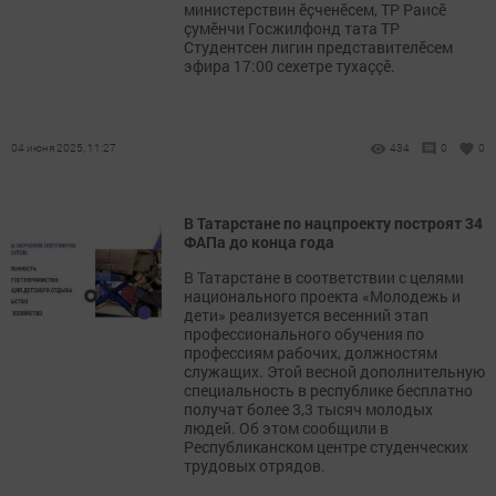
министерствин ӗçченӗсем, ТР Раисӗ
çумӗнчи Госжилфонд тата ТР
Студентсен лигин представителӗсем
эфира 17:00 сехетре тухаççӗ.
04 июня 2025, 11:27
434
0
0
В Татарстане по нацпроекту построят 34
ФАПа до конца года
В Татарстане в соответствии с целями
национального проекта «Молодежь и
дети» реализуется весенний этап
профессионального обучения по
профессиям рабочих, должностям
служащих. Этой весной дополнительную
специальность в республике бесплатно
получат более 3,3 тысяч молодых
людей. Об этом сообщили в
Республиканском центре студенческих
трудовых отрядов.