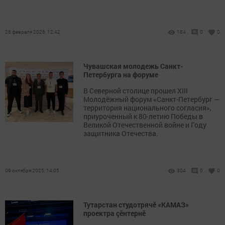
26 февраля 2026, 12:42
184
0
0
Чувашская молодежь Санкт-
Петербурга на форуме
В Северной столице прошел XIII
Молодёжный форум «Санкт-Петербург —
территория национального согласия»,
приуроченный к 80-летию Победы в
Великой Отечественной войне и Году
защитника Отечества.
09 октября 2025, 14:05
304
0
0
Тутарстан студотрячӗ «КАМАЗ»
проектра çӗнтернӗ