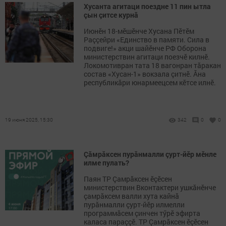
Хусанта агитаци поездне 11 пин ытла
çын çитсе курнă
Июнӗн 18-мӗшӗнче Хусана Пӗтӗм
Раççейри «Единство в памяти. Сила в
подвиге!» акци шайӗнче РФ Оборона
министерствин агитаци поезчӗ килнӗ.
Локомотивран тата 18 вагонран тăракан
состав «Хусан-1» вокзала çитнӗ. Ăна
республикăри юнармеецсем кӗтсе илнӗ.
19 июня 2025, 15:30
342
0
0
Çăмрăксен пурăнмалли çурт-йӗр мӗнле
илме пулать?
Паян ТР Çамрăксен ӗçӗсен
министерствин Вконтактери ушкăнӗнче
çамрăксем валли хута кайнă
пурăнмалли çурт-йӗр илмелли
программăсем çинчен тӳрӗ эфирта
каласа параççӗ. ТР Çамрăксен ӗçӗсен