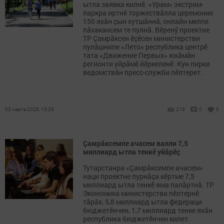
ытла заявка килнӗ. «Урам» экстрим-
паркра иртнӗ торжествăлла церемоние
150 яхӑн çын хутшӑннă, онлайн мелпе
пăхакансем те пулнă. Вӗренӳ проектне
ТР Çамрӑксен ӗçӗсен министерстви
пулӑшнипе «Лето» республика центрӗ
тата «Движение Первых» юхăмăн
регионти уйрӑмӗ йӗркеленӗ. Кун пирки
ведомствăн пресс-служби пӗлтерет.
03 марта 2026, 13:29
216
0
0
Çамрăксемпе ачасем валли 7,5
миллиард ытла тенкӗ уйăрӗç
Тутарстанра «Çамрăксемпе ачасем»
наци проектне пурнăçа кӗртме 7,5
миллиард ытла тенкӗ яма палăртнă. ТР
Экономика министерстви пӗлтернӗ
тăрăх, 5,8 миллиард ытла федераци
бюджетӗнчен, 1,7 миллиард тенке яхăн
республика бюджетӗнчен килет.