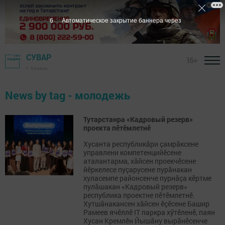
5
Автоматическое закрытие баннера через
СУВАР
16+
г. Казань
News by tag - молодежь
Тутарстанра «Кадровый резерв»
проекта пӗтӗмлетнӗ
Хусанта республикăри çамрăксене
управлени компетенцийӗсене
аталантарма, хăйсен проекчӗсене
йӗркелесе пуçарусене пурăнакан
хуласемпе районсенче пурнăçа кӗртме
пулăшакан «Кадровый резерв»
республика проектне пӗтӗмлетнӗ.
Хутшăнакансен хăйсен ӗçӗсене Башир
Рамеев ячӗллӗ IT паркра хӳтӗленӗ, паян
Хусан Кремлӗн Йышăну вырăнӗсенче