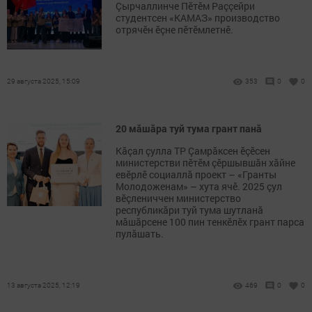
Çырчаллинче Пӗтӗм Раççейри
студентсен «КАМАЗ» производство
отрячӗн ӗçне пӗтӗмлетнӗ.
29 августа 2025, 15:09
353
0
0
20 мăшăра туй тума грант панă
Кăçал çулла ТР Çамрăксен ӗçӗсен
министерстви пӗтӗм çӗршывшăн хăйне
евӗрлӗ социаллă проект – «Гранты
Молодоженам» – хута ячӗ. 2025 çул
вӗçлениччен министерство
республикăри туй тума шутланă
мăшăрсене 100 пин тенкӗлӗх грант парса
пулăшать.
13 августа 2025, 12:19
469
0
0