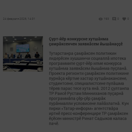
24 февраля 2026, 14:31
193
0
0
Çурт-йӗр конкурсне хутшăнма
çамрăксенчен заявкăсем йышăнаççӗ
Тутарстанра çамрăксен политикин
лидерӗсен хушшинчи социаллă ипотека
программипе çурт-йӗр илме конкурса
хутшăнма заявкăсем йышăнма пуçланă.
Проекта регионти çамрăксен политикине
пурнăçа кӗртме хастар хутшăнакансене,
студентсене, специалистсене пулăшма
тӗрев парас тесе хута янă. 2012 çултанпа
ТР Раисӗ Рустам Минниханов пуçарнă
программăпа çӗр-çӗр çамрăк
пурăнмалли условисене лайăхлатнă. Кун
пирки «Татар-информ» агентствăра
иртнӗ пресс-конференцире ТР çамрăксен
ӗçӗсен министрӗ Ринат Садыков каласа
пачӗ.