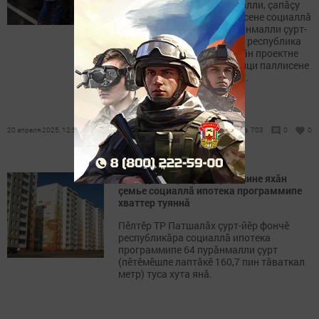
операцине хутшăннисем валли, çапăçу
хирӗнче пуç хунисен çемйисене социаллă
ипотека программипе пурăнмалли çурт-
йӗрпе тивӗçтересси çинчен республика
влаçӗ закон йышăнать. Унăн проектне
хатӗрленӗ, халь вăл коррупци паллисене
шыракан экспертиза иртет.
20 апреля 2025, 12:54
703
0
0
2023 çулта Тутарстанра 3 пине яхăн
çемье социаллă ипотека программипе
хваттер туяннă
Пӗлтӗр ТР Патшалăх çурт-йӗр фончӗ
республикăра социаллă ипотека
программипе 64 пурăнмалли çурт
(пӗтӗмӗшле лаптăкӗ 160,7 пин тăваткал
метр) туса хута янă.