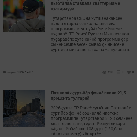
льготăллă ставкăпа хваттер илме
пултараççӗ
Тутарстанра СВОна хутшăнакансен
валли ятарлă социаллă ипотека
программи август уйăхӗнче ӗçлеме
пуçларӗ. ТР Раисӗ Рустам Минниханов
пуçарăвӗпе хута кайнă программа çар
çыннисемпе вӗсен çывăх çыннисене
çурт-йӗр ыйтăвне татса пама пулăшать.
06 марта 2026, 14:37
193
0
0
Патшалăх çурт-йӗр фончӗ плана 21,5
процента тултарнă
2026 çулта ТР Раисӗ çумӗнчи Патшалăх
çурт-йӗр фончӗ социаллă ипотека
программипе Тутарстанри 3123 çемьене
хваттерпе тивӗçтерет. Республикăра
кăçал пӗтӗмӗшле 108 çурт (150,6 пин
тăваткал метр) хăпартӗç.