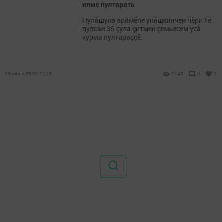
илме пултарать
Пулăшупа арăмӗпе упăшкинчен пӗри те
пулсан 35 çула çитмен çемьесем усă
курма пултараççӗ.
19 июля 2020, 12:26
1142
0
1