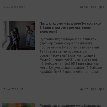
17 июня 2026, 10:22
140
0
0
Патшалăх çурт-йӗр фончӗ Тутарстанри
1,2 пин ытла çемьене хваттерпе
тивӗçтернӗ
Çулталăк пуçланнăранпа Патшалăх
çурт-йӗр фончӗ социаллă ипотека
программипе Тутарстанра пурăнакан
1279 çемье хăйӗн пурăнмалли
условийӗсене лайăхлатма пулăшнă.
Республикипе пурӗ 31 çурта хута янă,
пӗтӗмӗшле лаптăкӗ 65,1 пин тăваткал
метр. Ку çулталăкри планăн пӗтӗмӗшле
калăпăшӗн 43,2 проценчӗпе танлашать.
28 мая 2026, 11:30
123
0
0
Ятарлă çар операцине хутшăнакансем