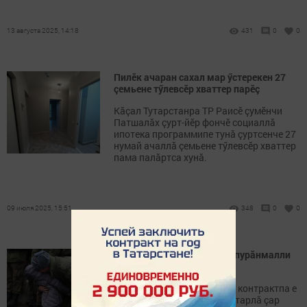
13 августа 2025, 14:18
431
0
0
Пилӗк ачаран сахал мар ӳстерекен 27
çемьене тӳлевсӗр хваттер парӗç
Кăçал Тутарстанра ТР Раисӗ çумӗнчи
Патшалăх çурт-йӗр фончӗ социаллă
ипотека программипе тунӑ çуртсенче 27
нумай ачаллă çемьене тӳлевсӗр хваттер
пама палăртса хунă.
09 июля 2025, 15:51
348
0
0
Хӳтӗлевçӗсене, çемйисене пурăнмалли
çурт-йӗр
Тутарстан Республикинчен контрактпа е
тулли мар мобилизаципе ятарлă çар