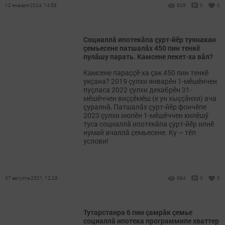
12 января 2024, 14:58
605
0
0
Социаллă ипотекăпа çурт-йӗр туянакан
çемьесене патшалăх 450 пин тенкӗ
пулăшу парать. Камсене лекет-ха вăл?
Камсене параççӗ-ха çак 450 пин тенкӗ
укçана? 2019 çулхи январӗн 1-мӗшӗнчен
пуçласа 2022 çулхи декабрӗн 31-
мӗшӗччен виççӗмӗш (е ун хыççăнхи) ача
çуралнă, Патшалăх çурт-йӗр фончӗпе
2023 çулхи июлӗн 1-мӗшӗччен килӗшӳ
туса социаллă ипотекăпа çурт-йӗр илнӗ
нумай ачаллă çемьесене. Ку – тӗп
услови!
07 августа 2021, 12:28
994
0
0
Тутарстанра 6 пин çамрăк çемье
социаллă ипотека программипе хваттер