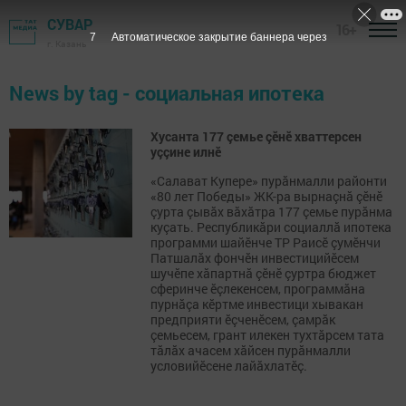
СУВАР
16+
7
Автоматическое закрытие баннера через
г. Казань
News by tag - социальная ипотека
Хусанта 177 çемье çӗнӗ хваттерсен
уççине илнӗ
«Салават Купере» пурăнмалли районти
«80 лет Победы» ЖК-ра вырнаçнă çӗнӗ
çурта çывăх вăхăтра 177 çемье пурăнма
куçать. Республикăри социаллă ипотека
программи шайӗнче ТР Раисӗ çумӗнчи
Патшалăх фончӗн инвестицийӗсем
шучӗпе хăпартнă çӗнӗ çуртра бюджет
сферинче ӗçлекенсем, программăна
пурнăçа кӗртме инвестици хывакан
предприяти ӗçченӗсем, çамрăк
çемьесем, грант илекен тухтăрсем тата
тăлăх ачасем хăйсен пурăнмалли
условийӗсене лайăхлатӗç.