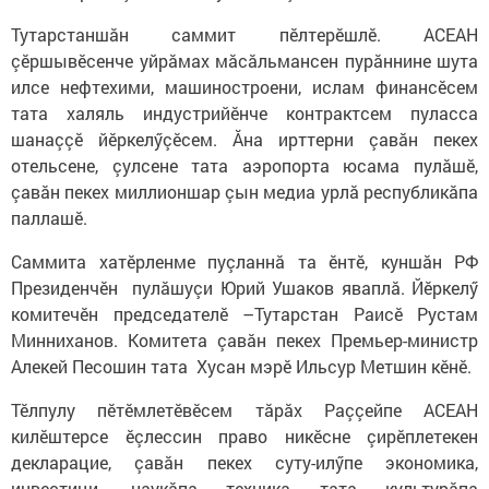
Тутарстаншăн саммит пӗлтерӗшлӗ. АСЕАН
çӗршывӗсенче уйрăмах мăсăльмансен пурăннине шута
илсе нефтехими, машиностроени, ислам финансӗсем
тата халяль индустрийӗнче контрактсем пуласса
шанаççӗ йӗркелӳçӗсем. Ăна ирттерни çавăн пекех
отельсене, çулсене тата аэропорта юсама пулăшӗ,
çавăн пекех миллионшар çын медиа урлă республикăпа
паллашӗ.
Саммита хатӗрленме пуçланнă та ӗнтӗ, куншăн РФ
Президенчӗн пулăшуçи Юрий Ушаков яваплă. Йӗркелӳ
комитечӗн председателӗ –Тутарстан Раисӗ Рустам
Минниханов. Комитета çавăн пекех Премьер-министр
Алекей Песошин тата Хусан мэрӗ Ильсур Метшин кӗнӗ.
Тӗлпулу пӗтӗмлетӗвӗсем тăрăх Раççейпе АСЕАН
килӗштерсе ӗçлессин право никӗсне çирӗплетекен
декларацие, çавăн пекех суту-илӳпе экономика,
инвестици, наукăпа техника тата культурăпа