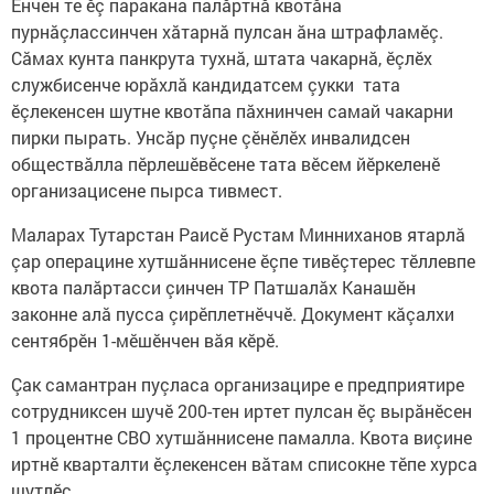
Енчен те ӗç паракана палӑртнӑ квотӑна
пурнӑçлассинчен хӑтарнă пулсан ăна штрафламӗç.
Сӑмах кунта панкрута тухнӑ, штата чакарнӑ, ӗçлӗх
службисенче юрăхлă кандидатсем çукки тата
ӗçлекенсен шутне квотăпа пăхнинчен самай чакарни
пирки пырать. Унсăр пуçне çӗнӗлӗх инвалидсен
обществӑлла пӗрлешӗвӗсене тата вӗсем йӗркеленӗ
организацисене пырса тивмест.
Маларах Тутарстан Раисӗ Рустам Минниханов ятарлӑ
çар операцине хутшӑннисене ӗçпе тивӗçтерес тӗллевпе
квота палăртасси çинчен ТР Патшалăх Канашӗн
законне алă пусса çирӗплетнӗччӗ. Документ кӑçалхи
сентябрӗн 1-мӗшӗнчен вӑя кӗрӗ.
Çак самантран пуçласа организацире е предприятире
сотрудниксен шучӗ 200-тен иртет пулсан ӗç вырăнӗсен
1 процентне СВО хутшӑннисене памалла. Квота виçине
иртнӗ кварталти ӗçлекенсен вӑтам списокне тӗпе хурса
шутлӗç.