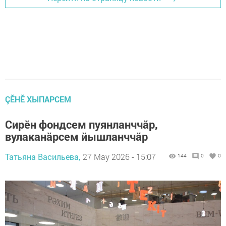
ÇӖНӖ ХЫПАРСЕМ
Сирӗн фондсем пуянланччăр,
вулаканăрсем йышланччăр
Татьяна Васильева,
27 May 2026 - 15:07
144
0
0