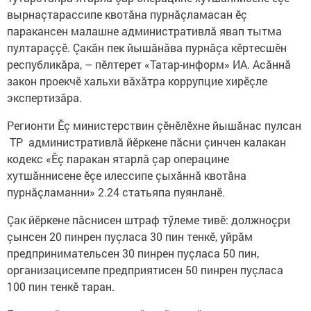
вырнаçтарассипе квотӑна пурнӑçламасан ӗç
паракансен малашне административлӑ явап тытма
пултараççӗ. Çакăн пек йышăнăва пурнăçа кӗртесшӗн
республикăра, – пӗлтерет «Татар-информ» ИА. Асăннă
закон проекчӗ хальхи вăхăтра коррупцие хирӗçле
экспертизăра.
Регионти Ӗç министерствин çӗнӗлӗхне йышăнас пулсан
ТР административлӑ йӗркене пӑсни çинчен калакан
кодекс «Ӗç паракан ятарлӑ çар операцине
хутшӑннисене ӗçе илессипе çыхăннă квотӑна
пурнăçламанни» 2.24 статьяпа пуянланӗ.
Çак йӗркене пăснисен штраф тӳлеме тивӗ: должноçри
çынсен 20 пинрен пуçласа 30 пин тенкӗ, уйрӑм
предпринимательсен 30 пинрен пуçласа 50 пин,
организацисемпе предприятисен 50 пинрен пуçласа
100 пин тенкӗ таран.