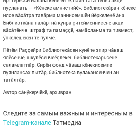
ирттересси йăлана кӗнӗ ӗнтӗ, паян тата тепӗр акци
пуçланать – «Кӗнеке амнистийӗ». Библиотекăран кӗнеке
илсе вăхăтра тавăрма маннисемшӗн йӗркеленӗ ăна.
Библиоткăна палăртнă кунра çитейменнисене акци
вăхăтӗнче штраф та памаççӗ, намăсланма та тивмест,
ӳпкелешекен те пулмӗ.
Пӗтӗм Раççейри Библиотекăсен кунӗпе эпир чăваш
ялӗсенче, шкулӗсенчеӗçлекен библиотекарьсене
саламлатпăр. Сирӗн фонд чăваш кӗнекисемпе
пуянлансах пытăр, библиотека вулакансенчен ан
татăлтăр.
Автор сăнӳкерчӗкӗ, архивран.
Следите за самым важным и интересным в
Telegram-канале
Татмедиа