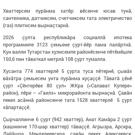
Хваттерсем пурăнма хатӗр: вӗсенче юсав тунă,
сантехника, датчиксем, счетчиксем тата электричество
(газ) плитисем вырнаçтарнă.
2026 çулта республикăра социаллă ипотека
программипе 3123 çемьене çурт-йӗр пама палăртнă.
Кун валли Тутарстан хулисемпе районӗсенче пӗтӗмӗшле
150,6 пин тăваткал метрлă 108 çурт тумалла.
Хусанта 774 хваттерлӗ 5 çурта туса пӗтернӗ, çывăх
вăхăтра çемьесем унта пурăнма куçаççӗ. Тăватă çӗнӗ
çурт «Çӗнтерӗве 80 çул» ЖКра («Салават Купере»
район), пӗри – «Гаилэ» микрорайонта вырнаçнă. Çавăн
пекех асăннă районсенче тата 1528 хваттерлӗ 5 çурт
хăпартаççӗ.
Çырчаллинче 6 çурт (942 хваттер), Анат Камăра 2 çурт
(кашнинче 170-шар хваттер) тăваççӗ. Агрызра, Арскра,
Лайăшра, Менделеевскра, çавăн пекех Алексеевск,