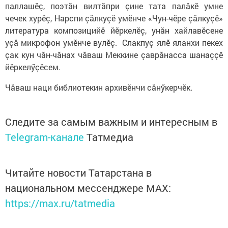
паллашӗç, поэтăн вилтăпри çине тата палăкĕ умне
чечек хурӗç, Нарспи çăлкуçĕ умĕнче «Чун-чĕре çăлкуçĕ»
литература композицийĕ йĕркелӗç, унăн хайлавĕсене
уçă микрофон умĕнче вулĕç. Слакпуç ялĕ яланхи пекех
çак кун чăн-чăнах чăваш Меккине çаврăнасса шанаççӗ
йӗркелӳçӗсем.
Чăваш наци библиотекин архивӗнчи сăнӳкерчӗк.
Следите за самым важным и интересным в
Telegram-канале
Татмедиа
Читайте новости Татарстана в
национальном мессенджере MАХ:
https://max.ru/tatmedia