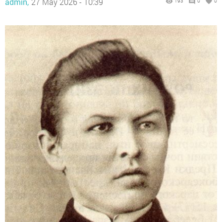
admin,
27 May 2026 - 10:39
193
0
0