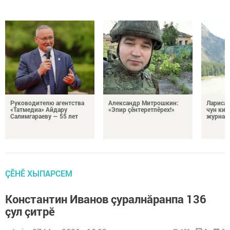
Руководителю агентства
Александр Митрошкин:
Лариса 
«Татмедиа» Айдару
«Эпир çӗнтеретпӗрех!»
чун кил
Салимгараеву — 55 лет
журнали
ÇӖНӖ ХЫПАРСЕМ
Константин Иванов çуралнăранпа 136
çул çитрӗ