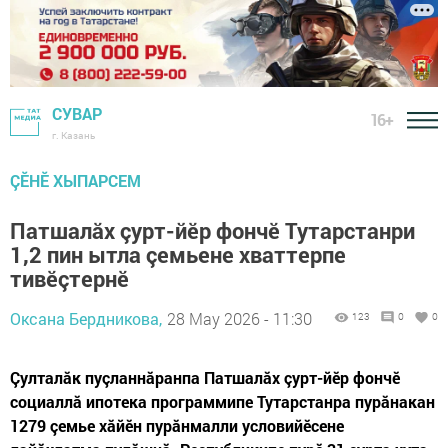
СУВАР
16+
г. Казань
ÇӖНӖ ХЫПАРСЕМ
Патшалăх çурт-йӗр фончӗ Тутарстанри
1,2 пин ытла çемьене хваттерпе
тивӗçтернӗ
Оксана Бердникова,
28 May 2026 - 11:30
123
0
0
Çулталăк пуçланнăранпа Патшалăх çурт-йӗр фончӗ
социаллă ипотека программипе Тутарстанра пурăнакан
1279 çемье хăйӗн пурăнмалли условийӗсене