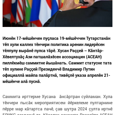
Июнӗн 17-мӗшӗнчен пуçласа 19-мӗшӗччен Тутарстанăн
тӗп хули каллех тӗнчери политика аренин лидерӗсен
тӗлпулу вырăнӗ пулса тăрӗ. Хусан Раççей – Кăнтăр-
Хӗвелтухăç Ази патшалăхӗсен ассоциацин (АСЕАН)
пиллӗкмӗш саммитне йышăнать. Саммит статусне тата
тӗп хулине Раççей Президенчӗ Владимир Путин
официаллă майпа палăртнă, тивӗçлӗ указа апрелӗн 21-
мӗшӗнче алă пуснă.
Саммита ирттерме Хусана ăнсăртран суйламан. Хула
тӗнчери пысăк мероприятисем йӗркелеме пултарнине
пӗрре мар кăтартса пачӗ, çав шутра 2024 çулта иртнӗ
БРИКС саммичӗ те. Кăçалхи саммита Раççейпе АСЕАН