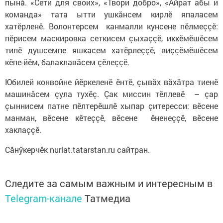
пынă. «Сети для своих», «Твори добро», «Айрат абы и
команда» тата ытти ушкăнсем кирлӗ япаласем
хатӗрленӗ. Волонтерсем канмалли кунсене пӗлмеççӗ:
пӗрисем маскировка сеткисем çыхаççӗ, иккӗмӗшӗсем
типӗ душсемпе яшкасем хатӗрлеççӗ, виççӗмӗшӗсем
кӗпе-йӗм, балаклавăсем çӗлеççӗ.
Юбилей конвойне йӗркеленӗ ӗнтӗ, çывăх вăхăтра тиенӗ
машинăсем çула тухӗç. Çак миссин тӗллевӗ – çар
çыннисем патне пӗлтерӗшлӗ хыпар çитересси: вӗсене
манман, вӗсене кӗтеççӗ, вӗсене ӗненеççӗ, вӗсене
хаклаççӗ.
Сăнӳкерчӗк nurlat.tatarstan.ru сайтран.
Следите за самым важным и интересным в
Telegram-канале
Татмедиа