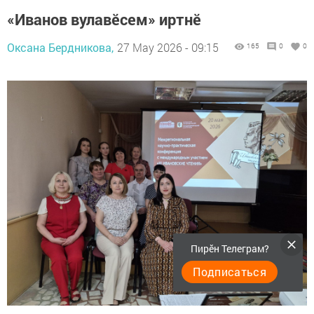
«Иванов вулавӗсем» иртнӗ
Оксана Бердникова,
27 May 2026 - 09:15
165
0
0
Пирӗн Телеграм?
Подписаться