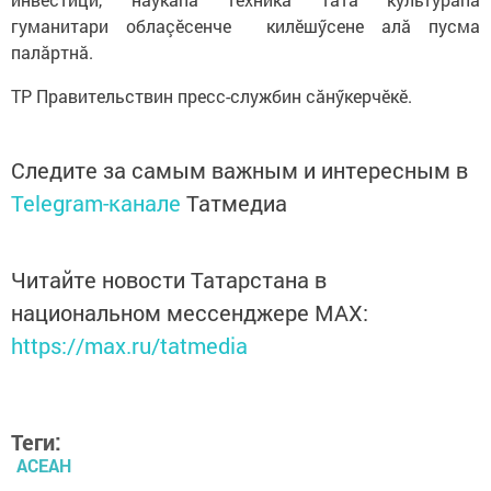
гуманитари облаçӗсенче килӗшӳсене алă пусма
палăртнă.
ТР Правительствин пресс-службин сăнӳкерчӗкӗ.
Следите за самым важным и интересным в
Telegram-канале
Татмедиа
Читайте новости Татарстана в
национальном мессенджере MАХ:
https://max.ru/tatmedia
Теги:
АСЕАН