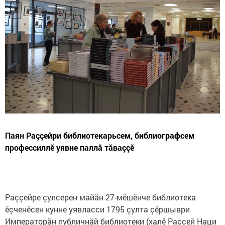
Паян Раççейри библиотекарьсем, библиографсем
профессиллӗ уявне паллă тăваççӗ
Раççейре çулсерен майăн 27-мӗшӗнче библиотека
ӗçченӗсен кунне уявласси 1795 çулта çӗршыври
Императорăн публичнăй библиотеки (халӗ Раççей Наци