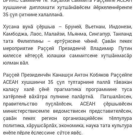
хушшинче дипломати хутшăнăвӗсем йӗркеленнӗренпе
35 çул çитнине халалланă.
Хусана вунă çӗршыв – Бруней, Вьетнам, Индонези,
Камбоджа, Лаос, Малайзи, Мьянма, Сингапур, Таиланд
тата Филиппины – ертӳçисене чӗннӗ. Çавăн пекех
мероприятие Раççей Президенчӗ Владимир Путин
килессе кӗтеççӗ, юлашки саммитсене хутшăнмасăр
юлман вăл.
Раççей Президенчӗн Канашçи Антон Кобяков Раççейпе
АСЕАН хушшинчи 35 çул тултарнине паллă тăвакан
калаçу халӗ çӗнӗ прагматика программине туса
хатӗрленӗ вăхăтра пулнине палăртнă. Патшалăхсен,
правительство пуçлăхӗсен, АСЕАН çӗршывӗсен
министерствисемпе ведомствисен представителӗсен,
çавăн пекех регион организацийӗсен тӗлпулура
политика, хăрушсăрлăх, экономика, наука тата культура
енӗпе пӗрле ӗçлессине сӳтсе явӗç.