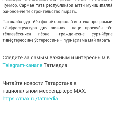
Кукмор, Сарман тата республикăри ытти муниципаллă
районсенче те строительство пырать.
Патшалăх çурт-йӗр фончӗ социаллă ипотека программи
«Инфраструктура для жизни» наци проекчӗн тӗп
тӗллевӗсенчен пӗрне –граждансене çурт-йӗрпе
тивӗçтерессине ӳстерессине – пурнăçлама май парать.
Следите за самым важным и интересным в
Telegram-канале
Татмедиа
Читайте новости Татарстана в
национальном мессенджере MАХ:
https://max.ru/tatmedia