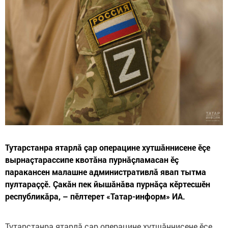
Тутарстанра ятарлӑ çар операцине хутшӑннисене ӗçе
вырнаçтарассипе квотӑна пурнӑçламасан ӗç
паракансен малашне административлӑ явап тытма
пултараççӗ. Çакăн пек йышăнăва пурнăçа кӗртесшӗн
республикăра, – пӗлтерет «Татар-информ» ИА.
Тутарстанра ятарлӑ çар операцине хутшӑннисене ӗçе