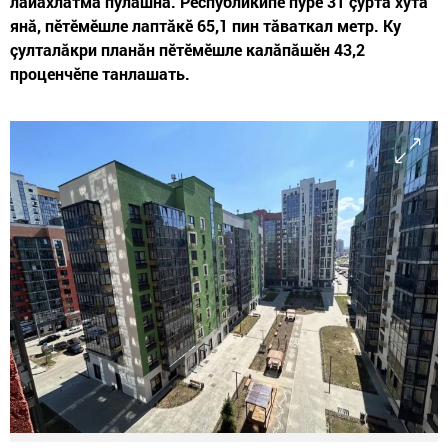
лайăхлатма пулăшнă. Республикипе пурӗ 31 çурта хута
янă, пӗтӗмӗшле лаптăкӗ 65,1 пин тăваткал метр. Ку
çулталăкри планăн пӗтӗмӗшле калăпăшӗн 43,2
проценчӗпе танлашать.