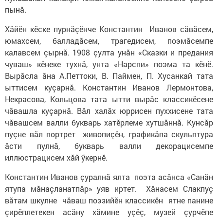
пынă.
Хăйӗн кӗске пурнăçӗнче Константин Иванов сăвăсем,
юмахсем, балладăсем, трагедисем, поэмăсемпе
калавсем çырнă. 1908 çулта унăн «Сказки и предания
чуваш» кӗнеке тухнă, унта «Нарспи» поэма та кӗнӗ.
Вырăсла ăна А.Петтоки, В. Паймен, П. Хусанкай тата
ыттисем куçарнă. Константин Иванов Лермонтова,
Некрасова, Кольцова тата ытти вырăс классикӗсене
чăвашла куçарнă. Вăл халăх юррисен пуххисене тата
чăвашсем валли букварь хатӗрлеме хутшăннă. Кунсăр
пуçне вăл портрет живопиçӗн, графикăпа скульптура
ăсти пулнă, букварь валли декорацисемпе
иллюстрацисем хăй ӳкернӗ.
Константин Иванов çуралнă ялта поэта асăнса «Санăн
ятупа мăнаçланатпăр» уяв иртет. Хăнасем Слакпуç
вăтам шкулне чăваш поэзийĕн классикĕн ятне панине
çирĕплетекен асăну хăмине уçӗç, музей çурчĕпе