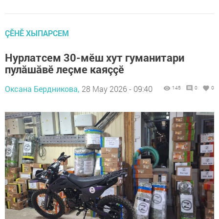
ÇӖНӖ ХЫПАРСЕМ
Нурлатсем 30-мӗш хут гуманитари
пулăшăвӗ леçме каяççӗ
Оксана Бердникова,
28 May 2026 - 09:40
145
0
0