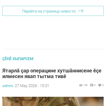
Перейти на страницу новости
ÇӖНӖ ХЫПАРСЕМ
Ятарлă çар операцине хутшăннисене ӗçе
илмесен явап тытма тивӗ
admin,
27 May 2026 - 15:31
149
0
0