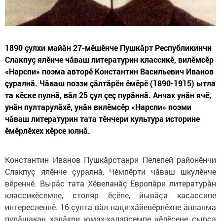
1890 çулхи майăн 27-мӗшӗнче Пушкăрт Республикинчи
Слакпуç ялӗнче чăваш литературин классикӗ, вилӗмсӗр
«Нарспи» поэма авторӗ Константин Васильевич Иванов
çуралнă. Чăваш поэзи çăлтăрĕн ĕмĕрĕ (1890-1915) ытла
та кĕске пулнă, вăл 25 çул çеç пурăннă. Анчах унăн ячĕ,
унăн пултарулăхӗ, унăн вилӗмсӗр «Нарспи» поэми
чăваш литературин тата тӗнчери культура историне
ĕмĕрлĕхех кĕрсе юлнă.
Константин Иванов Пушкăрстанри Пелепей районӗнчи
Слакпуç ялӗнче çуралнă, Чӗмпӗрти чăваш шкулӗнче
вӗреннӗ. Вырăс тата Хӗвеланăç Европăри литературăн
классикӗсемпе, столяр ӗçӗпе, йывăçа касассипе
интересленнӗ. 16 çулта вăл наци хăйевӗрлӗхне ăнланма
пулăшакан халăхри юмах-халапсемпе кӗлӗсене çырса