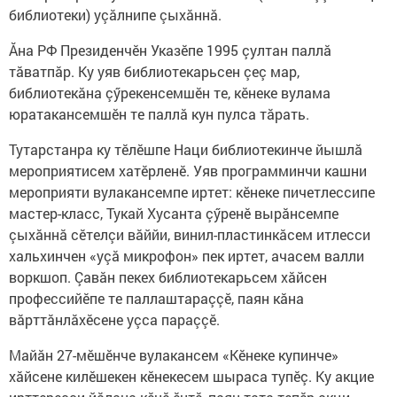
библиотеки) уçăлнипе çыхăннă.
Ăна РФ Президенчӗн Указӗпе 1995 çултан паллă
тăватпăр. Ку уяв библиотекарьсен çеç мар,
библиотекăна çӳрекенсемшӗн те, кӗнеке вулама
юратакансемшӗн те паллă кун пулса тăрать.
Тутарстанра ку тӗлӗшпе Наци библиотекинче йышлă
мероприятисем хатӗрленӗ. Уяв программинчи кашни
мероприяти вулакансемпе иртет: кӗнеке пичетлессипе
мастер-класс, Тукай Хусанта çӳренӗ вырăнсемпе
çыхăннă сӗтелçи вăййи, винил-пластинкăсем итлесси
хальхинчен «уçă микрофон» пек иртет, ачасем валли
воркшоп. Çавăн пекех библиотекарьсем хăйсен
профессийӗпе те паллаштараççӗ, паян кăна
вăрттăнлăхӗсене уçса параççӗ.
Майăн 27-мӗшӗнче вулакансем «Кӗнеке купинче»
хăйсене килӗшекен кӗнекесем шыраса тупӗç. Ку акцие