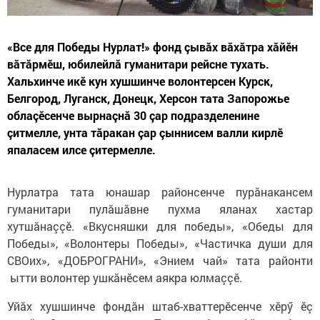
«Все для Победы Нурлат!» фонд çывăх вăхăтра хăйӗн
вăтăрмӗш, юбилейлă гуманитари рейсне тухать.
Хальхинче икӗ кун хушшинче волонтерсен Курск,
Белгород, Луганск, Донецк, Херсон тата Запорожье
облаçӗсенче вырнаçнă 30 çар подразделенине
çитмелле, унта тăракан çар çыннисем валли кирлӗ
япаласем илсе çитермелле.
Нурлатра тата юнашар районсенче пурăнакансем
гуманитари пулăшăвне пухма яланах хастар
хутшăнаççӗ. «Вкусняшки для победы», «Обеды для
Победы», «Волонтеры Победы», «Частичка души для
СВОих», «ДОБРОГРАНИ», «Энием чай» тата районти
ытти волонтер ушкăнӗсем аякра юлмаççӗ.
Уйăх хушшинче фондăн штаб-хваттерӗсенче хӗрӳ ӗç