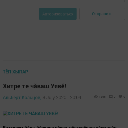
Отправить
Авторизоваться
ТӖП ХЫПАР
Хитре те чӑваш Уявӗ!
Альберт Кольцов,
8 July 2020 - 20:04
1366
0
0
Ваттисем йăла-йӗркене пӗлсе, пӗлтерӗшне пăсмасăр