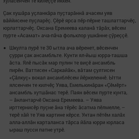
хуласенчен те килеççӗ иккен.
Çак хушăра уçланкăра пуçтарăннă ачасем уяв
вăййисене пуçларӗç. Çӗрӗ ярса пӗр-пӗрне ташлаттарчӗç,
юрлаттарчӗç. Оксана Еремеева каланă тăрăх, вӗсем
пурте «Асамат» ача-пăча фольклор ушкăнне çӳреççӗ.
Шкулта пурӗ те 30 ытла ача вӗренет, вӗсенчен
çурри çак ансамбльте. Кунти ял-йыш юрра-ташша
ăста. Ялӗ пысăк мар пулин те виçӗ ансамбль
пирӗн. Ваттисен «Саркайăк», вăтам çултисен
«Çăлкуç» вокал ансамблӗсем йӗркеленнӗ. Ытти
ялсенчен те килчӗç Уява, Емелькинăран «Çӗмӗрт»
ансамбль хутшăнас терӗ. Паян вӗсем пурте кунта,
– ăнлантарчӗ Оксана Еремеева. – Уява
ирттернисӗр пуçне ăна тӗрӗс ăсатма пӗлмелле, –
терӗ хăй те Уяв картине кӗрсе. Унтан пӗтӗм халăх
алла-аллăн карталанса тăрса йăла юрри юрласа
ыраш пусси патне утрӗ.