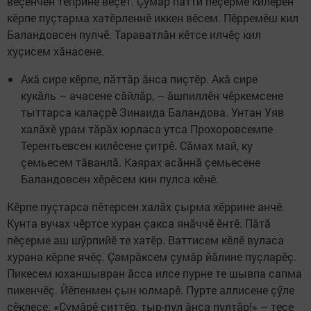
вӗçӗнчен теприне вӗçет. Çумăр пăтти пӗçерме килӗрен
кӗрпе пуçтарма хатӗрленнӗ иккен вӗсем. Пӗрремӗш кил
Баландовсен пулчӗ. Тараватлăн кӗтсе илчӗç кил
хуçисем хăнасене.
Акă сире кӗрпе, пăттăр ăнса пиçтӗр. Акă сире
кукăль – ачасене сăйлăр, – ăшпиллӗн чӗркемсене
тыттарса калаçрӗ Зинаида Баландова. Унтан Уяв
халăхӗ урам тăрăх юрласа утса Прохоровсемпе
Терентьевсен килӗсене çитрӗ. Сăмах май, ку
çемьесем тăванлă. Каярах асăннă çемьесене
Баландовсен хӗрӗсем кин пулса кӗнӗ.
Кӗрпе пуçтарса пӗтерсен халăх çырма хӗррине анчӗ.
Кунта вучах чӗртсе хуран çакса янăччӗ ӗнтӗ. Пăтă
пӗçерме аш шӳрпийӗ те хатӗр. Ваттисем кӗлӗ вуласа
хурана кӗрпе ячӗç. Çамрăксем çумăр йăлине пуçларӗç.
Пикесем юханшывран ăсса илсе пурне те шывпа сапма
пикенчӗç. Йӗпенмен çын юлмарӗ. Пурте аллисене çӳле
çӗклесе: «Çумăрӗ çиттӗр, тыр-пул ăнса пултăр!» – тесе