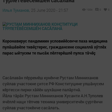
тӳрлетӗвӗсемшӗн сасӑланӑ
Илья Туманов,
25 June 2020 - 21:57
1004
0
0
Коронавирус пандемиин условийӗсенче паха медицина
пулӑшӑвӗпе тивӗҫтерес, граждансене социаллӑ хӳтлӗх
парас ыйтусем те пысӑк пӗлтерӗшлӗ пулса тӑчӗҫ
Сасӑлавӑн пӗрремӗш кунӗнче Рустам Минниханов
суйлав участокне ҫитсе РФ Конституцине улшӑнусем
кӗртесси пирки хӑйӗн шухӑшне палӑртнӑ.
Йӑла тӑрӑх Рустам Минниханов Хусанти А.Н.Туполев
ячӗллӗ наци тӗпчев техника университечӗн ҫуртӗнчи
суйлав участокӗнче сасӑлать.