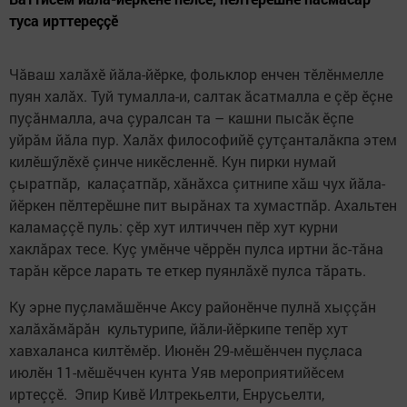
туса ирттереççӗ
Чăваш халăхӗ йăла-йӗрке, фольклор енчен тӗлӗнмелле
пуян халăх. Туй тумалла-и, салтак ăсатмалла е çӗр ӗçне
пуçăнмалла, ача çуралсан та – кашни пысăк ӗçпе
уйрăм йăла пур. Халăх философийӗ çутçанталăкпа этем
килӗшӳлӗхӗ çинче никӗсленнӗ. Кун пирки нумай
çыратпăр, калаçатпăр, хăнăхса çитнипе хăш чух йăла-
йӗркен пӗлтерӗшне пит вырăнах та хумастпăр. Ахальтен
каламаççӗ пуль: çӗр хут илтиччен пӗр хут курни
хаклăрах тесе. Куç умӗнче чӗррӗн пулса иртни ăс-тăна
тарăн кӗрсе ларать те еткер пуянлăхӗ пулса тăрать.
Ку эрне пуçламăшӗнче Аксу районӗнче пулнă хыççăн
халăхăмăрăн культурипе, йăли-йӗркипе тепӗр хут
хавхаланса килтӗмӗр. Июнӗн 29-мӗшӗнчен пуçласа
июлӗн 11-мӗшӗччен кунта Уяв мероприятийӗсем
иртеççӗ. Эпир Кивӗ Илтрекьелти, Енрусьелти,