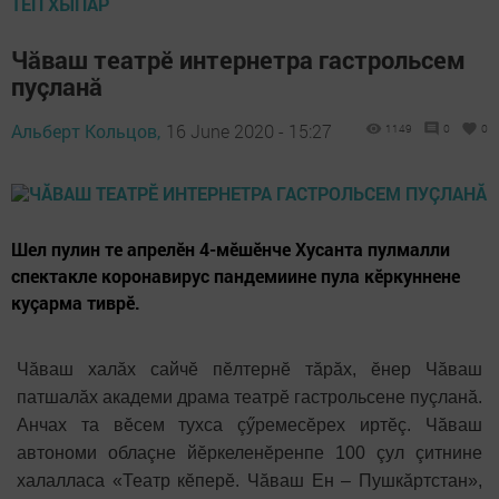
ТӖП ХЫПАР
Чăваш театрӗ интернетра гастрольсем
пуçланă
Альберт Кольцов,
16 June 2020 - 15:27
1149
0
0
Шел пулин те апрелӗн 4-мӗшӗнче Хусанта пулмалли
спектакле коронавирус пандемиине пула кӗркуннене
куçарма тиврӗ.
Чăваш халăх сайчӗ пӗлтернӗ тăрăх, ӗнер Чăваш
патшалăх академи драма театрӗ гастрольсене пуçланă.
Анчах та вӗсем тухса çӳремесӗрех иртӗç. Чăваш
автономи облаçне йӗркеленӗренпе 100 çул çитнине
халалласа «Театр кӗперӗ. Чăваш Ен – Пушкăртстан»,