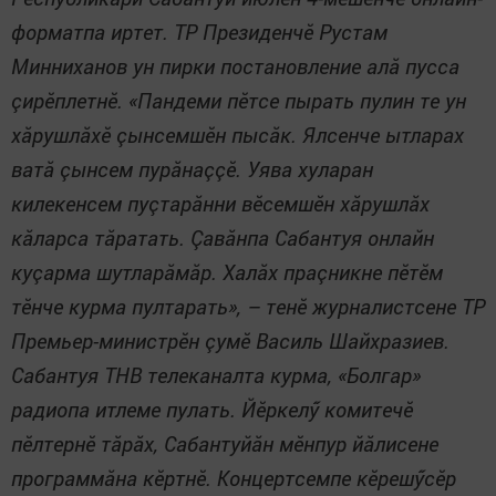
форматпа иртет. ТР Президенчӗ Рустам
Минниханов ун пирки постановление алă пусса
çирӗплетнӗ. «Пандеми пӗтсе пырать пулин те ун
хăрушлăхӗ çынсемшӗн пысăк. Ялсенче ытларах
ватă çынсем пурăнаççӗ. Уява хуларан
килекенсем пуçтарăнни вӗсемшӗн хăрушлăх
кăларса тăратать. Çавăнпа Сабантуя онлайн
куçарма шутларăмăр. Халăх праçникне пӗтӗм
тӗнче курма пултарать», – тенӗ журналистсене ТР
Премьер-министрӗн çумӗ Василь Шайхразиев.
Сабантуя ТНВ телеканалта курма, «Болгар»
радиопа итлеме пулать. Йӗркелӳ комитечӗ
пӗлтернӗ тăрăх, Сабантуйăн мӗнпур йăлисене
программăна кӗртнӗ. Концертсемпе кӗрешӳсӗр