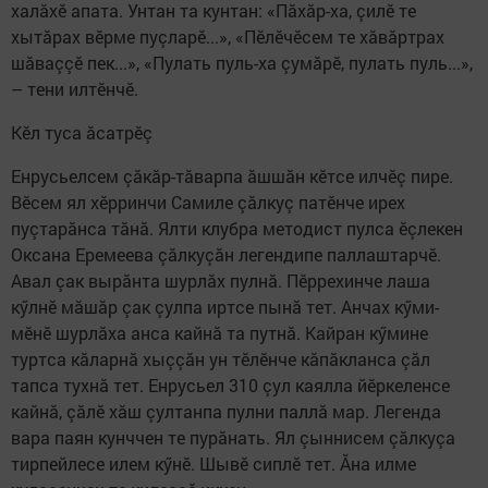
халăхӗ апата. Унтан та кунтан: «Пăхăр-ха, çилӗ те
хытăрах вӗрме пуçларӗ...», «Пӗлӗчӗсем те хăвăртрах
шăваççӗ пек...», «Пулать пуль-ха çумăрӗ, пулать пуль...»,
– тени илтӗнчӗ.
Кӗл туса ăсатрӗç
Енрусьелсем çăкăр-тăварпа ăшшăн кӗтсе илчӗç пире.
Вӗсем ял хӗрринчи Самиле çăлкуç патӗнче ирех
пуçтарăнса тăнă. Ялти клубра методист пулса ӗçлекен
Оксана Еремеева çăлкуçăн легендипе паллаштарчӗ.
Авал çак вырăнта шурлăх пулнă. Пӗррехинче лаша
кӳлнӗ мăшăр çак çулпа иртсе пынă тет. Анчах кӳми-
мӗнӗ шурлăха анса кайнă та путнă. Кайран кӳмине
туртса кăларнă хыççăн ун тӗлӗнче кăпăкланса çăл
тапса тухнă тет. Енрусьел 310 çул каялла йӗркеленсе
кайнă, çăлӗ хăш çултанпа пулни паллă мар. Легенда
вара паян кунччен те пурăнать. Ял çыннисем çăлкуçа
тирпейлесе илем кӳнӗ. Шывӗ сиплӗ тет. Ăна илме