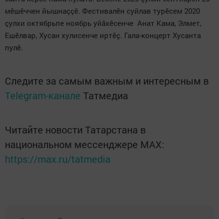
мӗшӗччен йышнаççӗ. Фестивалӗн суйлав турӗсем 2020
çулхи октябрьпе ноябрь уйăхӗсенче Анат Кама, Элмет,
Ешӗлвар, Хусан хулисенче иртӗç. Гала-концерт Хусанта
пулӗ.
Следите за самым важным и интересным в
Telegram-канале
Татмедиа
Читайте новости Татарстана в
национальном мессенджере MАХ:
https://max.ru/tatmedia