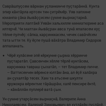
Саврăшпуçсем вăрман уçланкинче пуçтарăннă. Кунта
эпир кăнтăрла иртсен тин çитрӗмӗр. Уяв хапхине
юманпа çăка йывăççисем çумне вырнаçтарнă.
Мероприяти лаптăкӗ Уявăн хальхилле миниатюрине аса
илтерчӗ. Чи малтан йывăçран авса тунă япаласем куç
тӗлне пулчӗç: сăпка, карçинккасем, чечек савăчӗсем
тата ытти те. Ку ӗçпе пушă вăхăтра Владимир Сидоров
аппаланать.
Чӗрӗ хулăсене эпӗ кӗркунне çырма хӗрринче
пуçтаратăп. Çавсенчен хӗлле тӗрлӗ кунтăсем,
карçинкка тавраш çыхатăп, – тет Владимир пичче.
– Ваттисенчен вӗренсе юлтăм ăна, ал ӗçӗ халăхра
ан çухалтăр тесех. Хам та атьсене шкулти
кружокра вӗрентме тăрăшрăм, халӗ пенсире ӗнтӗ,
– кăмăллăн пуплерӗ ватă çын.
Ун çумне утарçăсем вырнаçнă, Валерипе Анна
Николаевсем. Валерий Зиновьевич ял хутлăхӗн пуçлăхӗ,