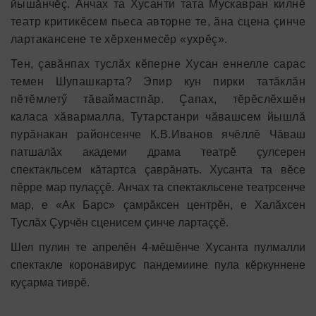
йышăнчӗç. Анчах та Хусанти тата Мускавран килнӗ
театр критикӗсем пьеса авторне те, ăна сцена çинче
лартакансене те хӗрхенмесӗр «ухрӗç».
Тен, çавăнпах туслăх кӗперне Хусан еннелле сарас
темен Шупашкарта? Эпир кун пирки татăклăн
пӗтӗмлетӳ тăваймастпăр. Çапах, тӗрӗслӗхшӗн
каласа хăвармалла, Тутарстанри чăвашсем йышлă
пурăнакан районсенче К.В.Иванов ячӗллӗ
Чăваш
патшалăх академи драма театрӗ çулсерен
спектакльсем кăтартса çаврăнать. Хусанта та вӗсе
пӗрре мар пулаççӗ. Анчах та спектакльсене театрсенче
мар, е «Ак Барс» çамрăксен центрӗн, е Халăхсен
Туслăх Çурчӗн сценисем çинче лартаççӗ.
Шел пулин те апрелӗн 4-мӗшӗнче Хусанта пулмалли
спектакле коронавирус пандемиине пула кӗркуннене
куçарма тиврӗ.