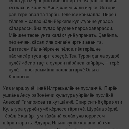
культура мероприятийӗ пек иртет. Кăçал кашни ял
хутлăхӗнче хăйӗн Уявӗ, хăйӗн йăли-йӗрки. Истори
çав тери авал та тарăн. Тӗлӗнсе каймалла. Пирӗн
тӗллев – халăх йăли-йӗркипе культурине упраса
хăварасси, ăна пулас ăрусене парса хăварасси.
Мӗншӗн тесен унта халăх чунӗ упранать. Çавăнпа,
пӗр енчен, кăçал Уяв онлайн иртни аван та.
Ваттисем йăла-йӗркене пӗлсе, пӗлтерӗшне
пăсмасăр туса ирттереççӗ. Тен, Турри çапла хушрӗ
пулӗ? «Эсир таçта çулран пăрăнса кайрăр», – терӗ
пулӗ, – программăпа паллаштарчӗ Ольга
Копанева.
Уяв маршручӗ Кивӗ Илтрекьелӗнче пуçланчӗ. Пирӗн
ушкăна Аксу районӗнчи культура уйрăмӗн пуçлăхӗ
Алексей Тимирясев та хутшăнчӗ. Эпир çитнӗ çӗре ялти
Культура çурчӗн умӗ кӗрлесе тăратчӗ. Шурăпа хӗрлӗ,
тӗрӗллӗ капăр тум тăхăннă халăх уяв юррисем
шăрантарать. Эдуард Ильин купăс калани пӗр ял