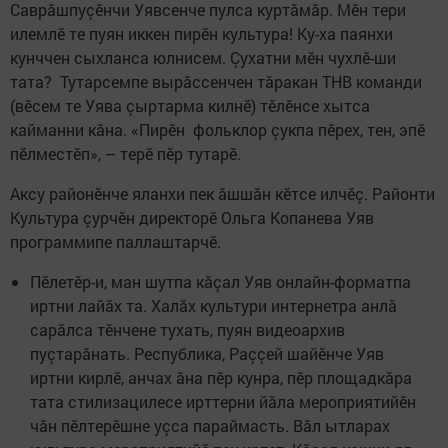
Саврăшпуçӗнчи Уявсенче пулса куртăмăр. Мӗн тери
илемлӗ те пуян иккен пирӗн культура! Ку-ха паянхи
кунччен сыхланса юлнисем. Çухатни мӗн чухлӗ-ши
тата? Тутарсемпе вырăссенчен тăракан ТНВ команди
(вӗсем те Уява çыртарма килнӗ) тӗлӗнсе хытса
кайманни кăна. «Пирӗн фольклор çукпа пӗрех, тен, эпӗ
пӗлместӗп», – терӗ пӗр тутарӗ.
Аксу районӗнче яланхи пек ăшшăн кӗтсе илчӗç. Районти
Культура çурчӗн директорӗ Ольга Копанева Уяв
программипе паллаштарчӗ.
Пӗлетӗр-и, ман шутпа кăçал Уяв онлайн-форматпа
иртни лайăх та. Халăх культури интернетра анлă
сарăлса тӗнчене тухать, пуян видеоархив
пуçтарăнать. Республика, Раççей шайӗнче Уяв
иртни кирлӗ, анчах ăна пӗр кунра, пӗр площадкăра
тата стилизацилесе ирттерни йăла мероприятийӗн
чăн пӗлтерӗшне уçса параймасть. Вăл ытларах