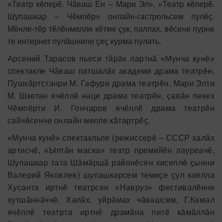
«Театр кӗперӗ. Чăваш Ен – Мари Эл», «Театр кӗперӗ.
Шупашкар – Чӗмпӗр» онлайн-гастрольсем пулӗç.
Мӗнле-тӗр тӗлӗнмелли кӗтме çук, паллах, вӗсене пурне
те интернет пулăшнипе çеç курма пулать.
Арсений
Тарасов
пьеси
тӑрӑх
лартнӑ
«
Мунча
кунӗ
»
спектакле
Чӑваш
патшалӑх
академи
драма
театрӗн
,
Пушкӑртстанри
М
.
Гафури
драма
театрӗн
,
Мари
Элти
М
.
Шкетан
ячӗллӗ
наци
драма
театрӗн
,
ҫавӑн
пекех
Чӗмпӗрти
И
.
Гончаров
ячӗллӗ
драма
театрӗн
сайчӗсенче
онлайн
мелпе
кӑтартрӗҫ
.
«
Мунча
кунӗ
»
спектакль
пе
(
режиссерӗ
–
СССР
халӑх
артисчӗ
, «
Ылтӑн
маска
»
театр
премийӗн
лауреачӗ
,
Шупашкар
тата
Шӑмӑршӑ
районӗсен
хисеплӗ
ҫынни
Валерий
Яковлев
) шупашкарсем темиçе çул каялла
Хусанта иртнӗ театрсен «Навруз» фестивалӗнче
хутшăннăччӗ. Халăх, уйрăмах чăвашсем, Г.Камал
ячӗллӗ театрта иртнӗ драмăна питӗ кăмăллăн