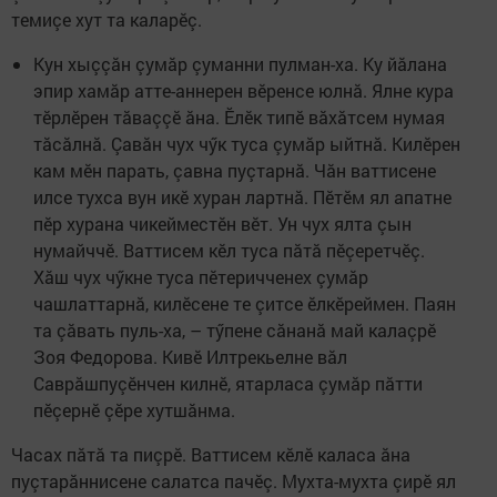
темиçе хут та каларӗç.
Кун хыççăн çумăр çуманни пулман-ха. Ку йăлана
эпир хамăр атте-аннерен вӗренсе юлнă. Ялне кура
тӗрлӗрен тăваççӗ ăна. Ӗлӗк типӗ вăхăтсем нумая
тăсăлнă. Çавăн чух чӳк туса çумăр ыйтнă. Килӗрен
кам мӗн парать, çавна пуçтарнă. Чăн ваттисене
илсе тухса вун икӗ хуран лартнă. Пӗтӗм ял апатне
пӗр хурана чикейместӗн вӗт. Ун чух ялта çын
нумайччӗ. Ваттисем кӗл туса пăтă пӗçеретчӗç.
Хăш чух чӳкне туса пӗтеричченех çумăр
чашлаттарнă, килӗсене те çитсе ӗлкӗреймен. Паян
та çăвать пуль-ха, – тӳпене сăнанă май калаçрӗ
Зоя Федорова. Кивӗ Илтрекьелне вăл
Саврăшпуçӗнчен килнӗ, ятарласа çумăр пăтти
пӗçернӗ çӗре хутшăнма.
Часах пăтă та пиçрӗ. Ваттисем кӗлӗ каласа ăна
пуçтарăннисене салатса пачӗç. Мухта-мухта çирӗ ял