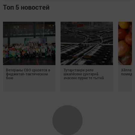
Топ 5 новостей
Ветераны СВО сразятся в
Тутарстанри реле
Хӗлле в
фиджитал-тактическом
шкапӗсене çунтарнă
помидо
бою
ачасене пурне те тытнă