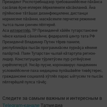
Президент Роспотребнадзор требованийӗсене пӑхӑнса
сасӑлав ӗҫне еплерех йӗркеленипе кӑсӑкланнӑ. Ӑна
пӳлӗмсене тӑтӑшах дезинфекцилени, дистанци
нормисене пӑхӑнни, маскӑсемпе перчетке режимне
тытса пыни ҫинчен пӗлтернӗ.
Аса
илтеретпӗр
, ТР Президенчӗ хӑйӗн тутарстансене
чӗнсе каланӑ сӑмахӗнче, федераллӑ центр тата РФ
Президенчӗ Владимир Путин тӗрев панипе,
республикӑра пысăк программӑсем пурнӑҫа кӗнине
палӑртнӑ. Паян Тутарстан чылай кӑтартупа регион-
лидер. Конституцири тӳрлетӳсем пур ҫитӗнӳсене
ҫирӗплетеҫҫӗ. Унсӑр пуҫне, коронавирус пандемиин
условийӗсенче паха медицина пулӑшӑвӗпе тивӗҫтерес,
граждансене социаллӑ хӳтлӗх парас ыйтусем те пысӑк
пӗлтерӗшлӗ пулса тӑчӗҫ.
Следите за самым важным и интересным в
Telegram-канале
Татмедиа