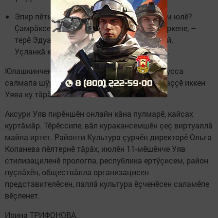
Эпир пӗтме памăпăр-ха, пирӗн хыççăн кам юлӗ?
Çамрăксем пит интересленмеççӗ йăла-йӗркепе, –
терӗ Эдуард Ильин купăсне тăсса янă май.
Уçланкă каллех юрă сассипе тулса ларчӗ.
Юлашкинчен саврăшпуçсем чӳк туса така пусса
салмапа шӳрпе пӗçерчӗç. Така яшкипе ăсатаççӗ иккен
Уява ку тăрăхсем.
Аксури Уяв пирӗншӗн онлайн кăна пулмарӗ, кайсах
куртăмăр. Тӗрӗссипе, вăл куракансемшӗн çеç виртуаллă
майпа иртет. Районти Культура çурчӗн директорӗ Ольга
Копанева пӗлтернӗ тăрăх, июлӗн 11-мӗшӗнче Уяв
стилизациленӗ прологпа, республика ертӳçисем, район
пуçлăхӗн, обществăлла организацисен
представителӗсен, паллă культура ӗçченӗсен саламӗпе
вӗçленет.
Ирина ТРИФОНОВА.