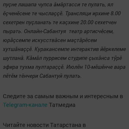
пуçне лашапа чупса ăмăртасси те пулать, ял
ӗçченӗсене те чыслаççӗ. Трансляци ирхине 8.00
сехетрен пуçланать те каçхине 20.00 сехетчен
пырать. Онлайн-Сабантуя театр артисчӗсем,
юрăçсемпе искусствăсен маçтăрӗсем
хутшăнаççӗ. Куракансемпе интерактив йӗркелеме
шутланă. Кăмăл пуррисем студипе çыхăнса тӳрӗ
эфира тухма пултараççӗ. Июлӗн 10-мӗшӗнче вара
пӗтӗм тӗнчери Сабантуй пулать.
Следите за самым важным и интересным в
Telegram-канале
Татмедиа
Читайте новости Татарстана в