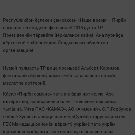
Республикăри ӗçлекен çамрăксен «Наше время – Пирӗн
самана» телевидени фестивалӗ 2013 çулта ТР
Президенчӗн тӗревӗпе йӗркеленсе кайнă. Ăна пурнăçа
кӗртекенӗ – «Созвездие-Йолдызлык» общество
организацийӗ.
Нумай пулмасть ТР вице-премьерӗ Альберт Каримов
фестивалӗн йӗркелӳ комитечӗн канашлăвне онлайн
меслетпе ирттернӗ.
Кăçал «Пирӗн самана» тата анлăрах иртмелле. Аса
илтеретпӗр, заявкăсене июлӗн 1-мӗшӗнче йышăнма
тытăннă. Унта ПАО «КАМАЗ», АО «Аммоний», С.П.Горбунов
ячӗллӗ Хусанти авиаци завочӗ, «Çул-йӗр хăрушсăрлăхӗ»
ГБУ, Мамадыш районӗн вӗрентӳ уйрăмӗ тата уйрăм
юрлакансем кăçалхи фестивале хутшăнасси паллă.