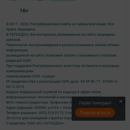
16+
© 2011 - 2026. Республиканская газета на чувашском языке. Все
права защищены.
© ТАТМЕДИА. Все материалы, размещенные на сайте, защищены
законом.
Перепечатка, воспроизведение и распространение в любом объеме
информации,
размещенной на сайте, возможна только с письменного согласия
редакций СМИ.
При поддержке Республиканского агентства по печати и массовым
коммуникациям.
Наименование СМИ: «Сувар»
№ свидетельства о регистрации СМИ, дата: ЭЛ № ФС 77 - 67940 от
06.12.2016
выдано Федеральной службой по надзору в сфере связи,
информационных технологий и массовых коммуникаций
ФИО главного редактора: Трифонова Ирина Федоровна
Пирӗн Телеграм?
Адрес редакции: 420066, а/я 64, г. Казань, ул. Декабристов, д. 2
Подписаться
Телефон редакции: (843) 518-33-75; E-mail: suvar@mail.ru
Эл.почта для сообщений о фактах коррупции: suvar.dir@tatmedia.com
Учредитель СМИ: АО «ТАТМЕДИА»