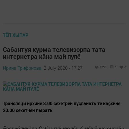
ТӖП ХЫПАР
Сабантуя курма телевизорпа тата
интернетра кăна май пулӗ
Ирина Трифонова,
2 July 2020 - 17:27
1254
0
0
Трансляци ирхине 8.00 сехетрен пуçланать те каçхине
20.00 сехетчен пырать
Республикăри Сабантуй июлӗн 4-мӗшӗнче онлайн-