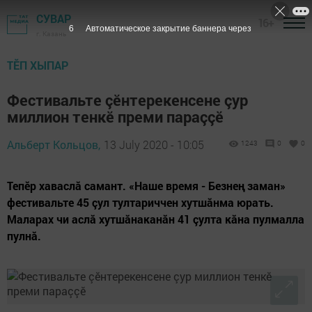
СУВАР
16+
4
Автоматическое закрытие баннера через
г. Казань
ТӖП ХЫПАР
Фестивальте çӗнтерекенсене çур
миллион тенкӗ преми параççӗ
Альберт Кольцов,
13 July 2020 - 10:05
1243
0
0
Тепӗр хаваслă самант. «Наше время - Безнең заман»
фестивальте 45 çул тултариччен хутшăнма юрать.
Маларах чи аслă хутшăнаканăн 41 çулта кăна пулмалла
пулнă.