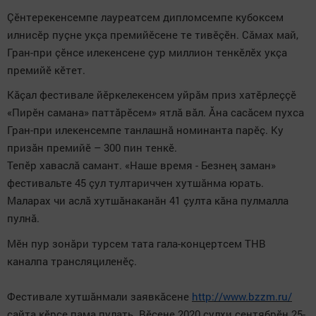
Çӗнтерекенсемпе лауреатсем дипломсемпе кубоксем
илнисӗр пуçне укçа премийӗсене те тивӗçӗн. Сăмах май,
Гран-при çӗнсе илекенсене çур миллион тенкӗлӗх укçа
премийӗ кӗтет.
Кăçал фестивале йӗркелекенсем уйрăм приз хатӗрлеççӗ
«Пирӗн самана» паттăрӗсем» ятлă вăл. Ăна сасăсем пухса
Гран-при илекенсемпе танлашнă номинанта парӗç. Ку
призăн премийӗ – 300 пин тенкӗ.
Тепӗр хаваслă самант. «
Наше время - Безнең заман»
фестивальте 45 çул тултариччен хутшăнма юрать.
Маларах чи аслă хутшăнаканăн 41 çулта кăна пулмалла
пулнă.
Мӗн пур зонăри турсем тата гала-концертсем ТНВ
каналпа трансляциленӗç.
Фестивале хутшăнмали заявкăсене
http://www.bzzm.ru/
сайта кӗрсе пама пулать. Вӗсене 2020 çулхи сентябрӗн 25-