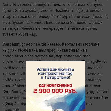
Анна Анатольевна шкулта педагог-организатор пулса
ӗçлет. Ялти сумлă çынсем. Иккӗшӗн те ӗçӗ çителӗклӗ.
Утар тытакансем пӗлеççӗ ӗнтӗ, хурт ӗрчетесси çăмăл ӗç
мар, нумай пӗлмелле. Николаевсем 23 вӗлле таранах
тытаççӗ. Мӗнле йăлт ӗлкӗреççӗ? Пылӗ вара тутлă,
тутанса куртăмăр.
Саврăшпуçсен Уявӗ хăйнеевӗр. Карталанса юрланă
хыççăн тӗрлӗ вăйă вылярӗç. Унтан хӗвел хăй
пайăркисене пӗр пуçтарнăн, пӗр сапаланă евӗр
карталанса утса хăйсем çеç ăнланмалла йăла турӗç те
ватă юман тавра пуçтарăнчӗç. Ăна ыталаса илсе кӗл
туса пил ыйтрӗç. Ял-йыша инкек-синкекрен сыхлама,
лайăх тухăç пама ыйтрӗç. Юрать ялсенче фольклор
ансамблӗсем пур, вӗсем пӗтме памаççӗ те йăласене.
Саврăшпуçӗнче ваттисенчен юлнă еткере Эдуард Ильин
ертсе пыракан «Саврăшпуç кинемийӗсем», Савгачевăра
«Çамрăк чӗресем» фольклор ушкăнӗсем тытса
пыраççӗ.