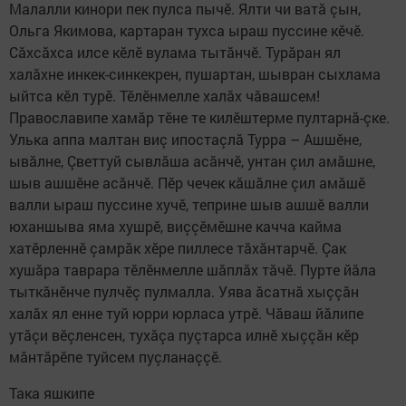
Малалли кинори пек пулса пычӗ. Ялти чи ватă çын,
Ольга Якимова, картаран тухса ыраш пуссине кӗчӗ.
Сăхсăхса илсе кӗлӗ вулама тытăнчӗ. Турăран ял
халăхне инкек-синкекрен, пушартан, шывран сыхлама
ыйтса кӗл турӗ. Тӗлӗнмелле халăх чăвашсем!
Православипе хамăр тӗне те килӗштерме пултарнă-çке.
Улька аппа малтан виç ипостаçлă Турра – Ашшӗне,
ывăлне, Çветтуй сывлăша асăнчӗ, унтан çил амăшне,
шыв ашшӗне асăнчӗ. Пӗр чечек кăшăлне çил амăшӗ
валли ыраш пуссине хучӗ, теприне шыв ашшӗ валли
юханшыва яма хушрӗ, виççӗмӗшне качча кайма
хатӗрленнӗ çамрăк хӗре пиллесе тăхăнтарчӗ. Çак
хушăра таврара тӗлӗнмелле шăплăх тăчӗ. Пурте йăла
тыткăнӗнче пулчӗç пулмалла. Уява ăсатнă хыççăн
халăх ял енне туй юрри юрласа утрӗ. Чăваш йăлипе
утăçи вӗçленсен, тухăçа пуçтарса илнӗ хыççăн кӗр
мăнтăрӗпе туйсем пуçланаççӗ.
Така яшкипе