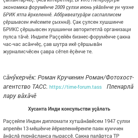
экономика форумӗнче 2009 çулхи июнь уйăхӗнче ун чухне
БРИК ятпа йркеленнӗ. Аббривеатурăри саспаллисем
çӗршывсен ячӗсемпе çыхннă
). Çак çулсен хушшинче
БРИКС çӗршывсен хушшинчи авторитетлă организаци
пулса тăчӗ. Индипе Раççейӗн бизнес-форумӗнче çакна
час-час асăнчӗç, çав шутра икӗ çӗршывăн
журналисчӗсен çавра сӗтел ӗçӗнче те.
ăнӳкерчӗк: Роман Кручинин Роман/Фотохост-
С
агентство ТАСС.
Пленарлă
https://time-forum.tass
лару вăхăчӗ
Хусанта Инди консульстви уçăлать
Раççейпе Индин дипломати хутшăнăвӗсем 1947 çулхи
апрелӗн 13-мӗшӗнче йӗркеленнӗренпе паян кунччен
ăнăçлă пурнăçланса пыраççӗ. Çакна палăртса ТР