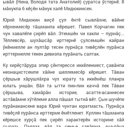
ывăл (Нина, Володя тата Анатолий) çуратса ӳстернӗ. 8
мăнукпа 6 кӗçӗн мăнук халӗ Мидюкинсен.
Юрий Мидюкин виçӗ çул ӗнтӗ сывлăхне, вăйне
хӗрхенмесӗр тăшманпа кӗрешет. Павел Корчагин пек
чун хавалӗпе çирӗп вăл. Этемшӗн чи хакли – пурнăç...
Тӗллевсӗр, шухăшсăр ирттернӗ çулсемшӗн кайран
ӳкӗнмелле ан пултăр тесен пурнăçа тивӗçлӗн пурăнса
ирттермелле текен девизпа пурăнать салтак.
Ку хирӗçтăрура эпир çӗнтерессе иккӗленмест, çавăнпа
неонацистсемпе хăйне шеллемесӗр кӗрешет. Тăван
çӗршыв хăрушлăхра чух юрату та иккӗмӗш планра
юлать уншăн. Вăл та ытти пин-пин каччă пек Тăван
çӗршыва, хамăрăн историе, асатте-асаннесен
астăвăмне хӳтӗлеме алла пăшал тытнă вӗт. Çын шучӗпе
пурăнакансене вара Юрий чунтан юратмасть. Пурнăçа
тивӗçлӗ пурăнса ирттерме ӗмӗтленет. Куллен тăшманпа
кӗрешсе хурçă пек çирӗп характерӗн историне хăй
çырать. Паллах, вăл та çемье çавăрма, ача-пăча