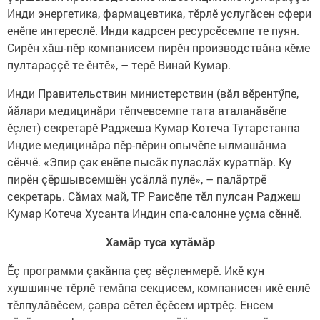
Инди энергетика, фармацевтика, тӗрлӗ услугăсен сфери
енӗпе интереслӗ. Инди кадрсен ресурсӗсемпе те пуян.
Сирӗн хăш-пӗр компанисем пирӗн производствăна кӗме
пултараççӗ те ӗнтӗ», – терӗ Винай Кумар.
Инди Правительствин министерствин (вăл вӗрентӳпе,
йăлари медицинăри тӗпчевсемпе тата аталанăвӗпе
ӗçлет) секретарӗ Раджеша Кумар Котеча Тутарстанпа
Индие медицинăра пӗр-пӗрин опычӗпе ылмашăнма
сӗнчӗ. «Эпир çак енӗпе пысăк пуласлăх куратпăр. Ку
пирӗн çӗршывсемшӗн усăллă пулӗ», – палăртрӗ
секретарь. Сăмах май, ТР Раисӗпе тӗл пулсан Раджеш
Кумар Котеча Хусанта Индин спа-салонне уçма сӗннӗ.
Хамăр туса хутăмăр
Ӗç программи çакăнпа çеç вӗçленмерӗ. Икӗ кун
хушшинче тӗрлӗ темăпа секцисем, компанисен икӗ енлӗ
тӗлпулăвӗсем, çавра сӗтел ӗçӗсем иртрӗç. Енсем