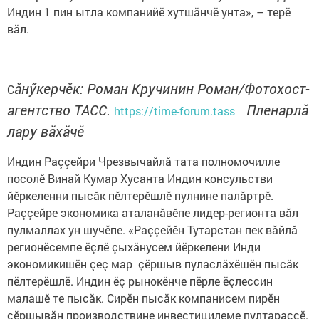
Индин 1 пин ытла компанийӗ хутшăнчӗ унта», – терӗ
вăл.
ăнӳкерчӗк: Роман Кручинин Роман/Фотохост-
С
агентство ТАСС.
Пленарлă
https://time-forum.tass
лару вăхăчӗ
Индин Раççейри Чрезвычайлă тата полномочилле
посолӗ Винай Кумар Хусанта Индин консульстви
йӗркеленни пысăк пӗлтерӗшлӗ пулнине палăртрӗ.
Раççейре экономика аталанăвӗпе лидер-регионта вăл
пулмаллах ун шучӗпе. «Раççейӗн Тутарстан пек вăйлă
регионӗсемпе ӗçлӗ çыхăнусем йӗркелени Инди
экономикишӗн çеç мар çӗршыв пуласлăхӗшӗн пысăк
пӗлтерӗшлӗ. Индин ӗç рынокӗнче пӗрле ӗçлессин
малашӗ те пысăк. Сирӗн пысăк компанисем пирӗн
çӗршывăн производствине инвестицилеме пултараççӗ.