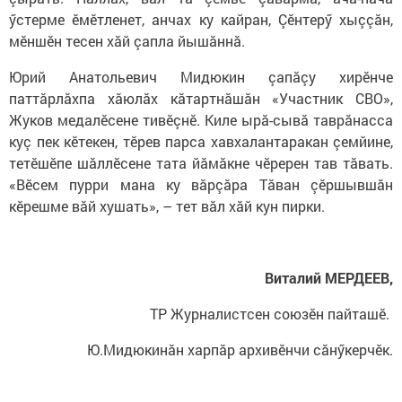
ӳстерме ӗмӗтленет, анчах ку кайран, Çӗнтерӳ хыççăн,
мӗншӗн тесен хăй çапла йышăннă.
Юрий Анатольевич Мидюкин çапăçу хирӗнче
паттăрлăхпа хăюлăх кăтартнăшăн «Участник СВО»,
Жуков медалӗсене тивӗçнӗ. Киле ырă-сывă таврăнасса
куç пек кӗтекен, тӗрев парса хавхалантаракан çемйине,
тетӗшӗпе шăллӗсене тата йăмăкне чӗререн тав тăвать.
«Вӗсем пурри мана ку вăрçăра Тăван çӗршывшăн
кӗрешме вăй хушать», – тет вăл хăй кун пирки.
Виталий МЕРДЕЕВ,
ТР Журналистсен союзӗн пайташӗ.
Ю.Мидюкинăн харпăр архивӗнчи сăнӳкерчӗк.