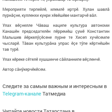
Мероприяти тирпейлӗ, илемлӗ иртрӗ. Хулан шавлă
пурнăçне, кулленхи кунри хӗвӗшӗве мантарчӗ вăл.
Улах вӗçнелле Чăваш наципе культура автономи
Канашӗн председателӗн пӗрремӗш çумӗ Константин
Малышев йӗркелӳçӗсене пурне те Хисеп хучӗсемпе
чысларӗ. Тăван культурăна упрас ӗçе тӳпе кӗртнӗшӗн
тав турӗ.
Улах кӗреке сӗтелӗ хушшинче сăйланнипе вӗçленчӗ.
Автор сăнӳкерчӗкӗсем.
Следите за самым важным и интересным в
Telegram-канале
Татмедиа
Читайте новости Татарстана в