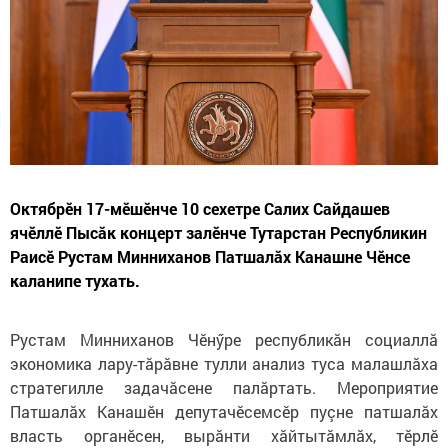
Октябрӗн 17-мӗшӗнче 10 сехетре Салих Сайдашев
ячӗллӗ Пысӑк концерт залӗнче Тутарстан Республикин
Раисӗ Рустам Минниханов Патшалăх Канашне Чӗнсе
каланипе тухать.
Рустам Минниханов Чӗнӳре республикăн социаллă
экономика лару-тăрăвне тулли анализ туса малашлăха
стратегилле задачăсене палăртать. Мероприятие
Патшалăх Канашӗн депутачӗсемсӗр пуçне патшалăх
власть органӗсен, вырăнти хăйтытăмлăх, тӗрлӗ