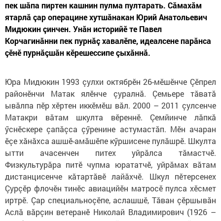
пек шăпа пиртен кашнин пулма пултарать. Сăмахăм
ятарлă çар операцине хутшăнакан Юрий Анатольевич
Мидюкин çинчен. Унăн историйӗ те Павел
Корчагинăнни пек пурнăç хавалӗпе, идеалсене парăнса
çӗнӗ пурнăçшăн кӗрешессипе çыхăннă.
Юра Мидюкин 1993 çулхи октябрӗн 26-мӗшӗнче Çӗпрел
райо­нӗнчи Матак ялӗнче çуралнă. Çемье­ре тăватă
ывăлпа пӗр хӗртен иккӗмӗш вăл. 2000 – 2011 çулсенче
Матакри вăтам шкулта вӗреннӗ. Çемйинче лăпкă
ӳснӗскере çапăçса çӳренине астумастăп. Мӗн ачаран
ӗçе хăнăхса ашшӗ-амăшӗпе кӳршисене пулăшрӗ. Шкулта
ытти ачасенчен питех уйрăлса тăмастчӗ.
Физкультурăра питӗ чупма юрататчӗ, уйрăмах вăтам
дистанцисенче кăтартăвӗ лайăхчӗ. Шкул пӗтерсенех
Çурçӗр флочӗн тинӗс авиацийӗн матросӗ пулса хӗсмет
ирт­рӗ. Çар специальноçӗпе, аслашшӗ, Тăван çӗршывăн
Аслă вăрçин ветеранӗ Николай Владимирович (1926 –