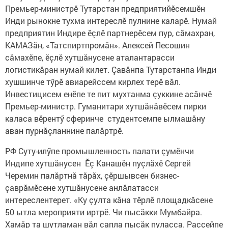
Премьер-министрӗ Тутарстан предприятийӗсемшӗн
Инди рынокне тухма интереслӗ пулнине каларӗ. Нумай
предприятин Индире ӗçлӗ партнерӗсем пур, сăмахран,
КАМАЗăн, «Татспиртпромăн». Алексей Песошин
сăмахӗпе, ӗçлӗ хутшăнусене аталантарасси
логистикăран нумай килет. Çавăнпа Тутарстанпа Инди
хушшинче тӳрӗ авиарейссем кирлех терӗ вăл.
Инвестицисем енӗпе те пит мухтанма çуккине асăнчӗ
Премьер-министр. Гуманитари хутшăнăвӗсем пирки
каласа вӗрентӳ сферинче студентсемпе ылмашăну
аван пурнăçланнине палăртрӗ.
РФ Суту-илӳпе промышленность палати çумӗнчи
Индипе хутшăнусен Ӗç Канашӗн пуçлăхӗ Сергей
Черемин палăртнă тăрăх, çӗршывсен бизнес-
çаврăмӗсене хутшăнусене анлăлатасси
интереслентерет. «Ку çулта кăна тӗрлӗ площадкăсене
50 ытла мероприяти иртрӗ. Чи пысăкки Мумбайра.
Хамăр та шутламан вăл çапла пысăк пуласса. Раççейпе