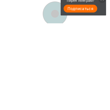
Пирӗн Телеграм?
Подписаться
Фотогалереи
Главная
Опросы
Актуальное видео
Документы