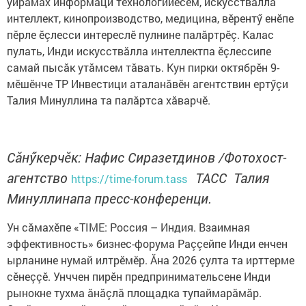
уйрăмах информаци технологийӗсем, искусствăлла
интеллект, кинопроизводство, медицина, вӗрентӳ енӗпе
пӗрле ӗçлесси интереслӗ пулнине палăртрӗç. Калас
пулать, Инди искусствăлла интеллектпа ӗçлессипе
самай пысăк утăмсем тăвать. Кун пирки октябрӗн 9-
мӗшӗнче ТР Инвестици аталанăвӗн агентствин ертӳçи
Талия Минуллина та палăртса хăварчӗ.
Сăнӳкерчӗк: Нафис Сиразетдинов /Фотохост-
агентство
ТАСС Талия
https://time-forum.tass
Минуллинапа пресс-конференци.
Ун сăмахӗпе
«TIME: Россия – Индия. Взаимная
эффективность»
бизнес-форума Раççейпе Инди енчен
ырланине нумай илтрӗмӗр. Ăна 2026 çулта та ирттерме
сӗнеççӗ. Унччен пирӗн предпринимательсене Инди
рынокне тухма ăнăçлă площадка тупаймарăмăр.