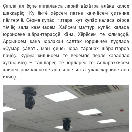
Çапла ал ӗçпе аппаланса ларнă вăхăтра алăка килсе
шаккарӗç. Ку ӗнтӗ хӗрсем патне каччăсем çитнине
пӗлтерчӗ. Сӗрме купăс, гитара, хут купăс каласа кӗрсе
тăчӗç зала кааччăсем. Хăйсем маттур, купăс каласа
юррисене шăрантараççӗ кăна. Хӗрӗсем те юлмаççӗ.
Арçынсем кăна юрлакан салтак юрринчен пуçласа
«Çумăр çăвать ман çине» юрă таранах шăрантарса
пачӗç. Курма килнисем те вӗсемпе пӗрле хаваспах
хутшăнчӗç – ташларӗç те, юрларӗç те. Аслăраххисем
хăйсен çамрăклăхне аса илсе ялта улах ларнине аса
илчӗç.