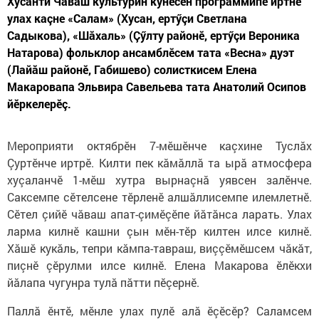
Хусанти Чăваш культурин кунӗсен программипе иртнӗ
улах каçне «Салам» (Хусан, ертӳçи Светлана
Садыкова), «Шăхаль» (Çӳлту районӗ, ертӳçи Вероника
Натарова) фольклор ансамблӗсем тата «Весна» дуэт
(Лайăш районӗ, Габишево) солисткисем Елена
Макаровапа Эльвира Савельева тата Анатолий Осипов
йӗркелерӗç.
Мероприяти октябрӗн 7-мӗшӗнче каçхине Туслăх
Çуртӗнче иртрӗ. Килти пек кăмăллă та ырă атмосфера
хуçаланчӗ 1-мӗш хутра вырнаçнă уявсен залӗнче.
Саксемпе сӗтелсене тӗрленӗ алшăллисемпе илемлетнӗ.
Сӗтел çийӗ чăваш апат-çимӗçӗпе йăтăнса ларать. Улах
ларма килнӗ кашни çын мӗн-тӗр килтен илсе килнӗ.
Хăшӗ кукăль, тепри кăмпа-тавраш, виççӗмӗшсем чăкăт,
пиçнӗ çӗрулми илсе килнӗ. Елена Макарова ӗлӗкхи
йăлапа чугунра тулă пăтти пӗçернӗ.
Паллă ӗнтӗ, мӗнле улах пулӗ алă ӗçӗсӗр? Саламсем