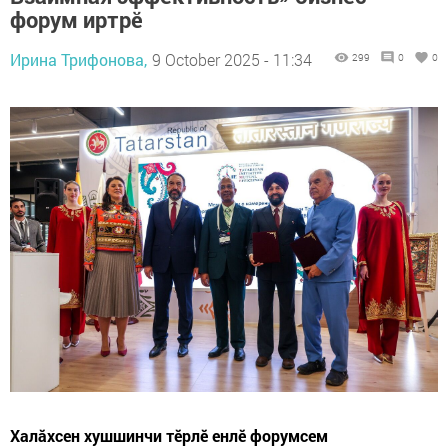
форум иртрӗ
Ирина Трифонова,
9 October 2025 - 11:34
299
0
0
Халăхсен хушшинчи тӗрлӗ енлӗ форумсем