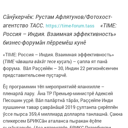
Сăнӳкерчӗк: Рустам Афлятунов/Фотохост-
агентство ТАСС.
«TIME:
https://time-forum.tass
Россия – Индия. Взаимная эффективность»
бизнес-форумăн пӗрремӗш кунӗ
«TIME: Россия – Индия. Взаимная эффективность»
(
TIME чăвашла вăхăт тесе куçать
) – çапла ят панă
форума. Вăл Раççейӗн – 30, Индин 22 регионӗсенчен
представительсене пуçтарчӗ.
Ӗç программин тӗп мероприятийӗ яланхилле –
пленарлă лару. Ăна ТР Премьер-министрӗ Адексей
Песошин уçрӗ. Вăл палăртнă тăрăх, Раççейпе Инди
хушшинчи тавар çаврăнăшӗ 2019 çултанпа çирӗппӗн
ӳссе пырса 359,4 миллиард долларпа танлашнă. Çакна
спикерсем БРИКСăн аталанса пыракан ӗçӗпе
çыхăнтарчӗç. (
Аса илтеретпӗр, БРИКС Петербургри