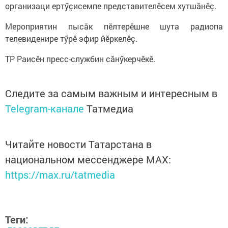
организаци ертӳçисемпе представителӗсем хутшăнӗç.
Мероприятин пысăк пӗлтерӗшне шута радиопа
телевиденире тӳрӗ эфир йӗркелӗç.
ТР Раисӗн пресс-службин сăнӳкерчӗкӗ.
Следите за самым важным и интересным в
Telegram-канале
Татмедиа
Читайте новости Татарстана в
национальном мессенджере MАХ:
https://max.ru/tatmedia
Теги: