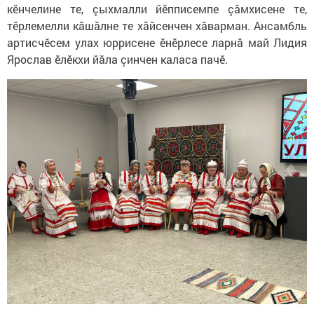
кӗнчелине те, çыхмалли йӗпписемпе çăмхисене те,
тӗрлемелли кăшăлне те хăйсенчен хăварман. Ансамбль
артисчӗсем улах юррисене ӗнӗрлесе ларнă май Лидия
Ярослав ӗлӗкхи йăла çинчен каласа пачӗ.