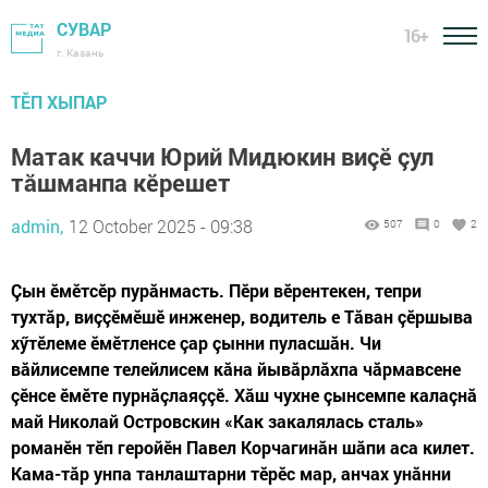
СУВАР
16+
г. Казань
ТӖП ХЫПАР
Матак каччи Юрий Мидюкин виçӗ çул
тăшманпа кӗрешет
admin,
12 October 2025 - 09:38
507
0
2
Çын ӗмӗтсӗр пурăнмасть. Пӗри вӗрентекен, тепри
тухтăр, виççӗмӗшӗ инженер, водитель е Тăван çӗршыва
хӳтӗлеме ӗмӗтленсе çар çынни пуласшăн. Чи
вăйлисемпе телейлисем кăна йывăрлăхпа чăрмавсене
çӗнсе ӗмӗте пурнăçлаяççӗ. Хăш чухне çынсемпе калаçнă
май Николай Островскин «Как закалялась сталь»
романӗн тӗп геройӗн Павел Корчагинăн шăпи аса килет.
Кама-тăр унпа танлаштарни тӗрӗс мар, анчах унăнни