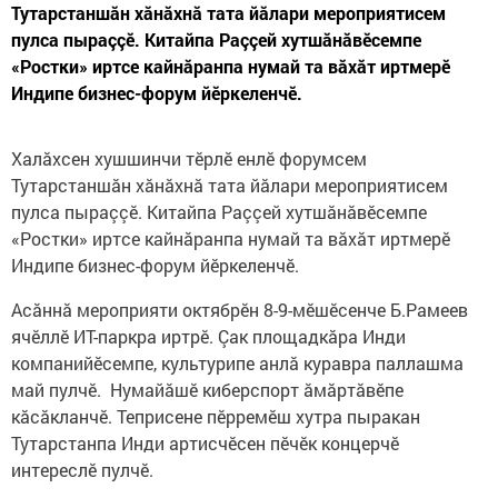
Тутарстаншăн хăнăхнă тата йăлари мероприятисем
пулса пыраççӗ. Китайпа Раççей хутшăнăвӗсемпе
«Ростки» иртсе кайнăранпа нумай та вăхăт иртмерӗ
Индипе бизнес-форум йӗркеленчӗ.
Халăхсен хушшинчи тӗрлӗ енлӗ форумсем
Тутарстаншăн хăнăхнă тата йăлари мероприятисем
пулса пыраççӗ. Китайпа Раççей хутшăнăвӗсемпе
«Ростки» иртсе кайнăранпа нумай та вăхăт иртмерӗ
Индипе бизнес-форум йӗркеленчӗ.
Асăннă мероприяти октябрӗн 8-9-мӗшӗсенче Б.Рамеев
ячӗллӗ ИТ-паркра иртрӗ. Çак площадкăра Инди
компанийӗсемпе, культурипе анлă куравра паллашма
май пулчӗ. Нумайăшӗ киберспорт ăмăртăвӗпе
кăсăкланчӗ. Теприсене пӗрремӗш хутра пыракан
Тутарстанпа Инди артисчӗсен пӗчӗк концерчӗ
интереслӗ пулчӗ.