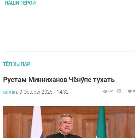
НАШИ ГЕРОИ
ТӖП ХЫПАР
Рустам Минниханов Чӗнӳпе тухать
admin,
9 October 2025 - 14:32
361
0
0