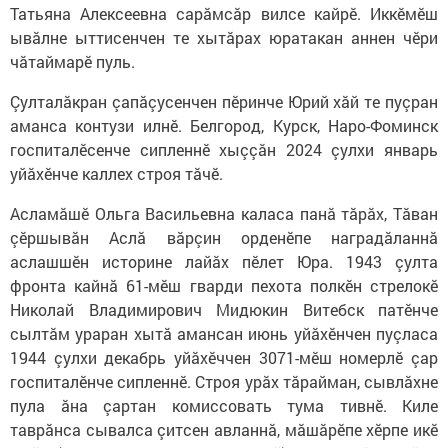
Татьяна Алексеевна сарăмсăр вилсе кайрӗ. Иккӗмӗш
ывăлне ыттисенчен те хытăрах юратакан аннен чӗри
чăтаймарӗ пуль.
Çулталăкран çапăçусенчен пӗринче Юрий хăй те пуçран
аманса контузи илнӗ. Белгород, Курск, Наро-Фоминск
госпиталӗсенче сип­леннӗ хыççăн 2024 çулхи январь
уйăхӗнче каллех строя тăчӗ.
Асламăшӗ Ольга Васильевна каласа панă тăрăх, Тăван
çӗршывăн Аслă вăрçин орденӗпе наг­радăланнă
аслашшӗн историне лайăх пӗлет Юра. 1943 çулта
фронта кайнă 61-мӗш гварди пехота полкӗн стрелокӗ
Николай Владимирович Мидюкин Витебск патӗнче
сылтăм ураран хытă амансан июнь уйăхӗнчен пуçласа
1944 çулхи декабрь уйăхӗччен 3071-мӗш номерлӗ çар
госпиталӗнче сипленнӗ. Строя урăх тăрайман, сывлăхне
пула ăна çартан комиссовать тума тивнӗ. Киле
таврăнса сывалса çитсен авланнă, мăшăрӗпе хӗрпе икӗ