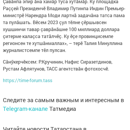
Çавăнпа эпир ăна хамăр туса хутăмăр. Ку площадка
Раççей Президенчӗ Владимир Путинпа Индин Премьер-
министрӗ Нарендра Моди лартнă задачăна татса пама
та пулăшать. Вӗсем 2023 çул тӗлне çӗршывсен
хушшинчи тавар çаврăнăшне 100 миллиард доллара
çитерме калаçса татăлчӗç. Ку ӗçе провинцисемпе
регионсен те хутшăнмаллах», – терӗ Талия Минуллина
журналистсемпе тӗл пулсан.
Сăнӳкерчӗксем: Р.Кручинин, Нафис Сиразетдинов,
Рустам Афлятунов, ТАСС агентствăн фотохосчӗ.
https://time-forum.tass
Следите за самым важным и интересным в
Telegram-канале
Татмедиа
Читайте новости Татарстана в