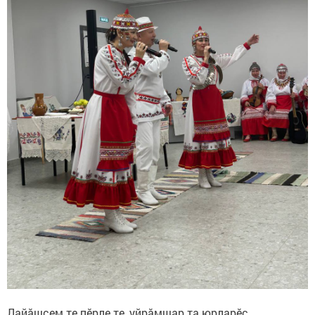
Лайăшсем те пӗрле те, уйрăмшар та юрларӗç.