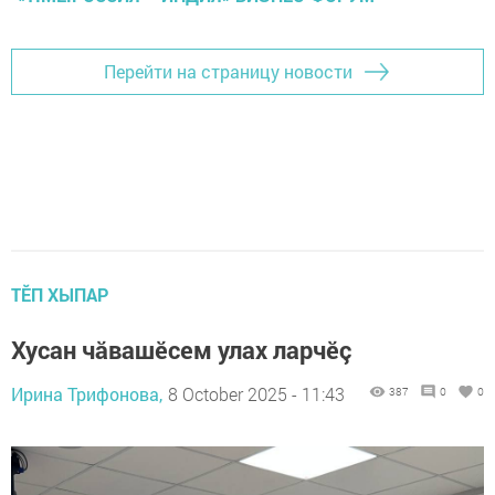
Перейти на страницу новости
ТӖП ХЫПАР
Хусан чăвашӗсем улах ларчӗç
Ирина Трифонова,
8 October 2025 - 11:43
387
0
0