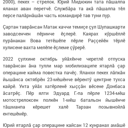
2000), пекех – стрелок. Юрий Мидюкин тата пăшалпа
яланах аван перетчӗ. Службăра та акă пăшалпа тӗл
персе палăрнăшăн часть командирӗ тав туни пур.
Çартан таврăнсан Матак каччи темиçе çул Шупашкарти
заводсенчен пӗринче ӗçлерӗ. Каярах кӳршӗллӗ
пурăнакан Вова тетӗшӗпе пӗрле Раççейӗн тӗрлӗ
хулисене вахта мелӗпе ӗçлеме çӳрерӗ.
2022 çулхине октябрь уйăхӗнче черетлӗ отпуска
таврăнсан ăна тулли мар мобилизаципе ятарлă çар
операцине кайма повестка пачӗç. Яланхи пекех лăпкăн
йышăнса октябрӗн 23-мӗшӗнче вӗрентӳ центрне тухса
кайрӗ. Унта уйăх хатӗрленӗ хыççăн вӗсене Донбаса
ăсатрӗç. Пӗр ялти Эдуард Г.-па пӗрле 1234-мӗш
мотострелоксен полкӗн 1-мӗш батальон йышӗнче
тăшманпа кӗрешет халӗ Тарзан позывнойлă
ентешӗмӗр.
Юрий ятарлă çар операцине кайсан 12 кунранах амăшӗ