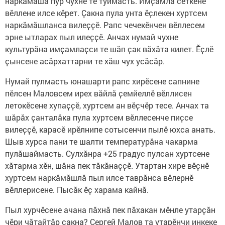
наркӑмӑша пур чухне те туймасть. Имҫамлӑ сӗткене
вӗллене илсе кӗрет. Ҫакна пула унта ӗҫлекен хуртсем
наркӑмӑшланса вилеҫҫӗ. Рапс чечекӗнчен вӗллесем
эрне ытларах пыл илеҫҫӗ. Анчах нумай чухне
культурӑна имҫамлаҫси те шӑп ҫак вӑхӑта килет. Ӗҫлӗ
ҫынсене асӑрхаттарни те хӑш чух усӑсӑр.
Нумай пулмасть юнашарти рапс хирӗсене сапнине
пӗлсен Маловсем ирех вӑйлӑ ҫемйеллӗ вӗллисен
летокӗсене хупаҫҫӗ, хуртсем ан вӗҫчӗр тесе. Анчах та
шӑрӑх ҫанталӑка пула хуртсем вӗллесенче пиҫсе
вилеҫҫӗ, карасӗ ирӗлнипе сотысенчи пылӗ юхса анать.
Шыв хурса пани те шалти температурӑна чакарма
пулӑшаймасть. Сулхӑнра +25 градус пулсан хуртсене
хӑтарма хӗн, шӑна пек тӑкӑнаҫҫӗ. Утартан хире вӗҫнӗ
хуртсем наркӑмӑшлӑ пыл илсе таврӑнса вӗлернӗ
вӗллерисене. Пысӑк ӗҫ харама кайнӑ.
Пыл хурчӗсене ачана пӑхнӑ пек пӑхакан мӗнле утарҫӑн
чӗри чӑтайтӑр ҫакна? Сергей Малов та утарӗнчи инкеке