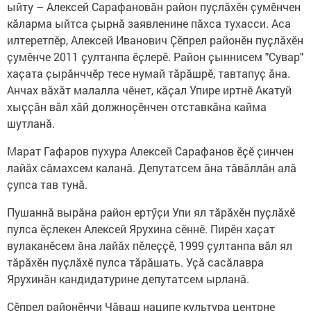
ыйту – Алексей Сарафановӑн район пуҫлӑхӗн ҫумӗнчен
кӑларма ыйтса ҫырнӑ заявленине пӑхса тухасси. Аса
илтеретпӗр, Алексей Иванович Ҫӗпрел районӗн пуҫлӑхӗн
ҫумӗнче 2011 ҫултанпа ӗҫлерӗ. Район ҫыннисем "Сувар"
хаҫата ҫырӑнччӗр тесе нумай тӑрӑшрӗ, тавтапуҫ ӑна.
Анчах вӑхӑт малалла чӗнет, кӑҫал Упире иртнӗ Акатуй
хыҫҫӑн вӑл хӑй должноҫӗнчен отставкӑна кайма
шутланӑ.
Марат Гафаров пухура Алексей Сарафанов ӗҫӗ ҫинчен
лайӑх сӑмахсем каланӑ. Депутатсем ӑна тӑвӑллӑн алӑ
ҫупса тав тунӑ.
Пушаннӑ вырӑна район ертӳҫи Упи ял тӑрӑхӗн пуҫлӑхӗ
пулса ӗҫлекен Алексей Ярухина сӗннӗ. Пирӗн хаҫат
вулаканӗсем ӑна лайӑх пӗлеҫҫӗ, 1999 ҫултанпа вӑл ял
тӑрӑхӗн пуҫлӑхӗ пулса тӑрӑшать. Уҫӑ сасӑлавра
Ярухинӑн кандидатурине депутатсем ырланӑ.
Ҫӗпрел районӗнчи Чӑваш наципе культура центрне