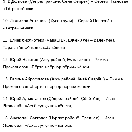
9. В.Долгова (Çӗпрел районӗ, Çӗнӗ Çӗпрел) – Сергей Павловăн
«Тӗтре» кӗнеки;
10. Людмила Антипова (Хусан хули) – Сергей Павловăн
«Тӗтре» кӗнеки;
11. Елчӗк библиотеки (Чăваш Ен, Елчӗк ялӗ) – Валентина
Тараватăн «Аякри сасă» кӗнеки;
12. Юрий Никитин (Аксу районӗ, Емелькино) – Римма
Прокопьеван «Пӗртен-пӗр юр пӗрчи» кӗнеки;
13. Галина Абросимова (Аксу районӗ, Кивӗ Саврăш) – Римма
Прокопьеван «Пӗртен-пӗр юр пӗрчи» кӗнеки;
14. Юрий Адъютантов (Çӗпрел районӗ, Çӗнӗ Упи) – Иван
Яковлевăн «Аслă çул çине» кӗнеки;
15. Анатолий Савгачев (Нурлат районӗ, Ерепьел) – Иван
Яковлевăн «Аслă çул çине» кӗнеки;