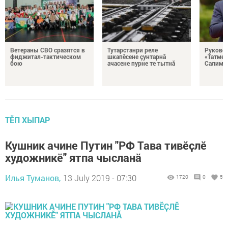
Ветераны СВО сразятся в
Тутарстанри реле
Руковод
фиджитал-тактическом
шкапӗсене çунтарнă
«Татмед
бою
ачасене пурне те тытнă
Салимга
ТӖП ХЫПАР
Кушник ачине Путин "РФ Тава тивӗҫлӗ
художникӗ" ятпа чысланӑ
Илья Туманов,
13 July 2019 - 07:30
1720
0
5