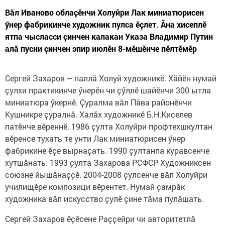
Вӑл Иваново облаҫӗнчи Холуйри Лак миниатюрисен
ӳнер фабрикинче художник пулса ӗҫлет. Ӑна хисеплӗ
ятпа чысласси ҫинчен калакан Указа Владимир Путин
алӑ пусни ҫинчен эпир июлӗн 8-мӗшӗнче пӗлтӗмӗр
Сергей Захаров – паллӑ Холуй художникӗ. Хӑйӗн нумай
ҫулхи практикинче ӳнерӗн чи ҫӳллӗ шайӗнчи 300 ытла
миниатюра ӳкернӗ. Ҫуралма вӑл Пӑва районӗнчи
Кушникре ҫуралнӑ. Халӑх художникӗ Б.Н.Киселев
патӗнче вӗреннӗ. 1986 ҫулта Холуйри профтехшкултан
вӗренсе тухать те унти Лак миниатюрисен ӳнер
фабрикине ӗҫе вырнаҫать. 1990 ҫултанпа куравсенче
хутшӑнать. 1993 ҫулта Захарова РСФСР Художниксен
союзне йышӑнаҫҫӗ. 2004-2008 ҫулсенче вӑл Холуйри
училищӗре композици вӗрентет. Нумай ҫамрӑк
художника вӑл искусство ҫулӗ ҫине тӑма пулӑшать.
Сергей Захаров ӗҫӗсене Раҫҫейри чи авторитетлӑ