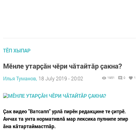
ТӖП ХЫПАР
Мӗнле утарҫӑн чӗри чӑтайтӑр ҫакна?
Илья Туманов,
18 July 2019 - 20:02
1951
0
1
Ҫак видео "Ватсапп" урлӑ пирӗн редакцине те ҫитрӗ.
Анчах та унта нормативлӑ мар лексика пулнипе эпир
ӑна кӑтартаймастпӑр.