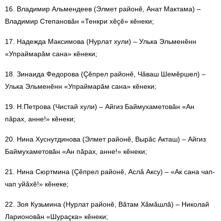
16. Владимир Альмендеев (Элмет районӗ, Анат Мактама) –
Владимир Степановăн «Тенкри хӗçӗ» кӗнеки;
17. Надежда Максимова (Нурлат хули) – Улька Эльменӗнн
«Упраймарăм сана» кӗнеки;
18. Зинаида Федорова (Çӗпрел районӗ, Чăваш Шемӗршел) –
Улька Эльменӗнн «Упраймарăм сана» кӗнеки;
19. Н.Петрова (Чистай хули) – Айгиз Баймухаметовăн «Ан
пăрах, анне!» кӗнеки;
20. Нина Хуснутдинова (Элмет районӗ, Вырăс Акташ) – Айгиз
Баймухаметовăн «Ан пăрах, анне!» кӗнеки;
21. Нина Сюртмина (Çӗпрел районӗ, Аслă Аксу) – «Ак сана чап-
чап уйăхӗ!» кӗнеке;
22. Зоя Кузьмина (Нурлат районӗ, Вăтам Хăмăшлă) – Николай
Ларионовăн «Шураçка» кӗнеки;