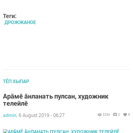
Теги:
ДРОЖЖАНОЕ
ТӖП ХЫПАР
Арӑмӗ ӑнланать пулсан, художник
телейлӗ
admin,
6 August 2019 - 06:27
2234
2
6