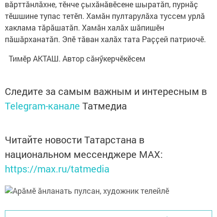
вӑрттӑнлӑхне, тӗнче ҫыхӑнӑвӗсене шыратӑп, пурнӑҫ
тӗшшине тупас тетӗп. Хамӑн пултарулӑха туссем урлӑ
хаклама тӑрӑшатӑп. Хамӑн халӑх шӑпишӗн
пӑшӑрханатӑп. Эпӗ тӑван халӑх тата Раҫҫей патриочӗ.
Тимӗр АКТАШ. Автор сӑнӳкерчӗкӗсем
Следите за самым важным и интересным в
Telegram-канале
Татмедиа
Читайте новости Татарстана в
национальном мессенджере MАХ:
https://max.ru/tatmedia