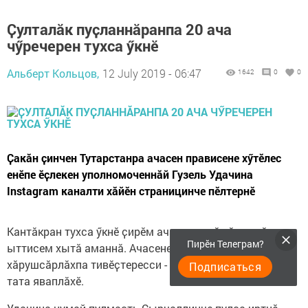
Ҫулталӑк пуҫланнӑранпа 20 ача
чӳречерен тухса ӳкнӗ
Альберт Кольцов,
12 July 2019 - 06:47
1642
0
0
Ҫакӑн ҫинчен Тутарстанра ачасен прависене хӳтӗлес
енӗпе ӗҫлекен уполномоченнӑй Гузель Удачина
Instagram каналти хӑйӗн страницинче пӗлтернӗ
Кантӑкран тухса ӳкнӗ ҫирӗм ачаран иккӗшӗ вилнӗ,
Пирӗн Телеграм?
ыттисем хытӑ аманнӑ. Ачасене пӑхасси, вӗсен
хӑрушсӑрлӑхпа тивӗҫтересси - ашшӗ-амӑшӗсен тивӗҫӗ
Подписаться
тата яваплӑхӗ.