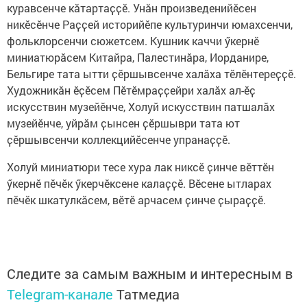
куравсенче кӑтартаҫҫӗ. Унӑн произведенийӗсен
никӗсӗнче Раҫҫей историйӗпе культуринчи юмахсенчи,
фольклорсенчи сюжетсем. Кушник каччи ӳкернӗ
миниатюрӑсем Китайра, Палестинӑра, Иорданире,
Бельгире тата ытти ҫӗршывсенче халӑха тӗлӗнтереҫҫӗ.
Художникӑн ӗҫӗсем Пӗтӗмраҫҫейри халӑх ал-ӗҫ
искусствин музейӗнче, Холуй искусствин патшалӑх
музейӗнче, уйрӑм ҫынсен ҫӗршыври тата ют
ҫӗршывсенчи коллекцийӗсенче упранаҫҫӗ.
Холуй миниатюри тесе хура лак никсӗ ҫинче вӗттӗн
ӳкернӗ пӗчӗк ӳкерчӗксене калаҫҫӗ. Вӗсене ытларах
пӗчӗк шкатулкӑсем, вӗтӗ арчасем ҫинче ҫыраҫҫӗ.
Следите за самым важным и интересным в
Telegram-канале
Татмедиа