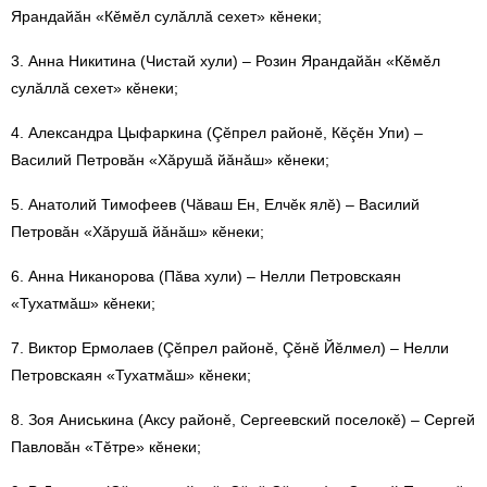
Ярандайăн «Кӗмӗл сулăллă сехет» кӗнеки;
3. Анна Никитина (Чистай хули) – Розин Ярандайăн «Кӗмӗл
сулăллă сехет» кӗнеки;
4. Александра Цыфаркина (Çӗпрел районӗ, Кӗçӗн Упи) –
Василий Петровăн «Хăрушă йăнăш» кӗнеки;
5. Анатолий Тимофеев (Чăваш Ен, Елчӗк ялӗ) – Василий
Петровăн «Хăрушă йăнăш» кӗнеки;
6. Анна Никанорова (Пăва хули) – Нелли Петровскаян
«Тухатмăш» кӗнеки;
7. Виктор Ермолаев (Çӗпрел районӗ, Çӗнӗ Йӗлмел) – Нелли
Петровскаян «Тухатмăш» кӗнеки;
8. Зоя Аниськина (Аксу районӗ, Сергеевский поселокӗ) – Сергей
Павловăн «Тӗтре» кӗнеки;