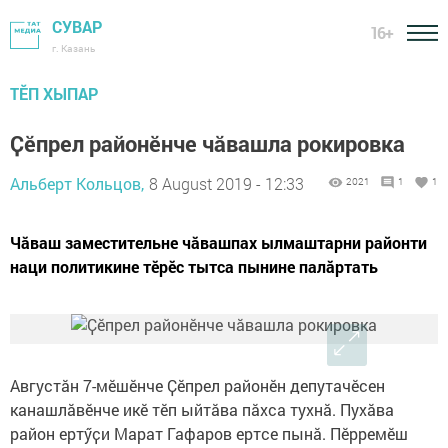
СУВАР
16+
г. Казань
ТӖП ХЫПАР
Ҫӗпрел районӗнче чӑвашла рокировка
Альберт Кольцов,
8 August 2019 - 12:33
2021
1
1
Чӑваш заместительне чӑвашпах ылмаштарни районти
наци политикине тӗрӗс тытса пынине палӑртать
Августӑн 7-мӗшӗнче Ҫӗпрел районӗн депутачӗсен
канашлӑвӗнче икӗ тӗп ыйтӑва пӑхса тухнӑ. Пухӑва
район ертӳҫи Марат Гафаров ертсе пынӑ. Пӗрремӗш