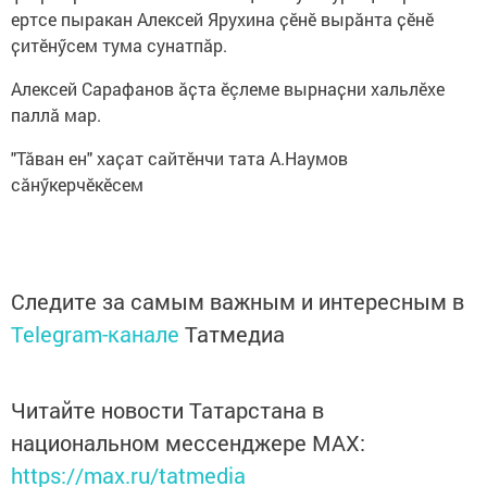
ертсе пыракан Алексей Ярухина ҫӗнӗ вырӑнта ҫӗнӗ
ҫитӗнӳсем тума сунатпӑр.
Алексей Сарафанов ӑҫта ӗçлеме вырнаҫни хальлӗхе
паллӑ мар.
"Тӑван ен" хаҫат сайтӗнчи тата А.Наумов
сӑнӳкерчӗкӗсем
Следите за самым важным и интересным в
Telegram-канале
Татмедиа
Читайте новости Татарстана в
национальном мессенджере MАХ:
https://max.ru/tatmedia