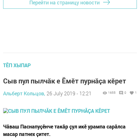
Перейти на страницу новости
ТӖП ХЫПАР
Сыв пул пылчӑк е Ӗмӗт пурнӑҫа кӗрет
Альберт Кольцов,
26 July 2019 - 12:21
1655
0
1
Чӑваш Паснапуҫӗнче такӑр ҫул икӗ урампа сарӑлса
масар патнех ҫитет.