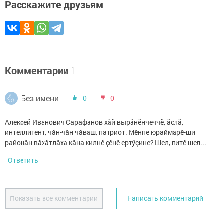
Расскажите друзьям
Комментарии
1
Без имени
0
0
Алексей Иванович Сарафанов хăй вырăнӗнчеччӗ, ăслă,
интеллигент, чăн-чăн чăваш, патриот. Мӗнпе юраймарӗ-ши
районăн вăхăтлăха кăна килнӗ çӗнӗ ертӳçине? Шел, питӗ шел...
Ответить
Показать все комментарии
Написать комментарий