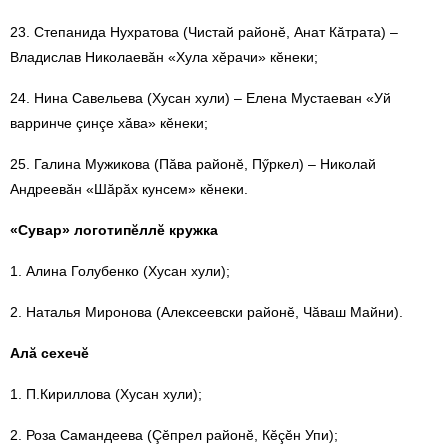
23. Степанида Нухратова (Чистай районӗ, Анат Кăтрата) –
Владислав Николаевăн «Хула хӗрачи» кӗнеки;
24. Нина Савельева (Хусан хули) – Елена Мустаеван «Уй
варринче çинçе хăва» кӗнеки;
25. Галина Му
ж
икова (Пăва районӗ, Пӳркел) – Николай
Андреевăн «Шăрăх кунсем» кӗнеки.
«Сувар» логотипӗллӗ кру
ж
ка
1. Алина Голубенко (Хусан хули);
2. Наталья Миронова (Алексеевски районӗ, Чăваш Майни).
Алă сехечӗ
1. П.Кириллова (Хусан хули);
2. Роза Самандеева (Çӗпрел районӗ, Кӗçӗн Упи);