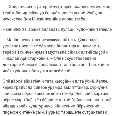
- Эпир ачасене ӳстернĕ чух, пирĕн асаннесем пулман,
терӗ юбиляр. Мӗнпур ӗҫ арӑм ҫине тиенчӗ. Эпӗ ҫак
чечексене Зоя Михайловнӑна парас тетӗп.
Чӑннипех те, арӑмӗ ӑнланать пулсан, художник телейлӗ.
– Манӑн пейзажсенче куккук авӑтать. Ҫак поэзи
уҫлӑхне ниепле те сӑмахпа ӑнлантарма пулмасть, –
терӗ хӑй ҫинчен нумай мухтавлӑ сӑмах илтнӗ хыҫҫӑн
Николай Аристархович. – Эпӗ искусствоведени
докторне Алексей Трофимова тав тӑватӑп. Шел, хӑйне
япӑх туйнипе вӑл кунта килеймерӗ.
Эпӗ вӑрҫӑ вӑхӑтӗнчи тата хыҫҫӑнхи ялта ӳснӗ. Хӗлле,
хӗрӗх градуслӑ сивӗре ӳрамра выляттӑмӑр, ҫуркунне
кайӑксем вӗҫсе килессе кӗтеттӗмӗр. Эпӗ вӑйӑ картине
пӗрре мар тӑнӑ, хӗр йӗррине илтнӗ. Урӑхла каласан, эпӗ
чӑваш халӑх культуринче, йӑлисенче, йӗркисенче
пиҫӗхсе ҫитӗннӗ ҫын. Пурнӑҫ тӑршшӗпе ҫутҫанталӑк