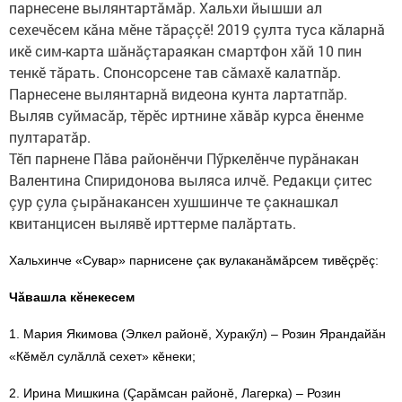
парнесене вылянтартăмăр. Хальхи йышши ал
сехечӗсем кăна мӗне тăраççӗ! 2019 çулта туса кăларнă
икӗ сим-карта шăнăçтараякан смартфон хăй 10 пин
тенкӗ тăрать. Спонсорсене тав сăмахӗ калатпăр.
Парнесене вылянтарнă видеона кунта лартатпăр.
Выляв суймасăр, тӗрӗс иртнине хăвăр курса ӗненме
пултаратăр.
Тӗп парнене Пăва районӗнчи Пӳркелӗнче пурăнакан
Валентина Спиридонова выляса илчӗ. Редакци çитес
çур çула çырăнакансен хушшинче те çакнашкал
квитанцисен вылявӗ ирттерме палăртать.
Хальхинче «Сувар» парнисене çак вулаканăмăрсем тивӗçрӗç:
Чăвашла кӗнекесем
1. Мария Якимова (Элкел районӗ, Хуракӳл) – Розин Ярандайăн
«Кӗмӗл сулăллă сехет» кӗнеки;
2. Ирина Мишкина (Çарăмсан районӗ, Лагерка) – Розин