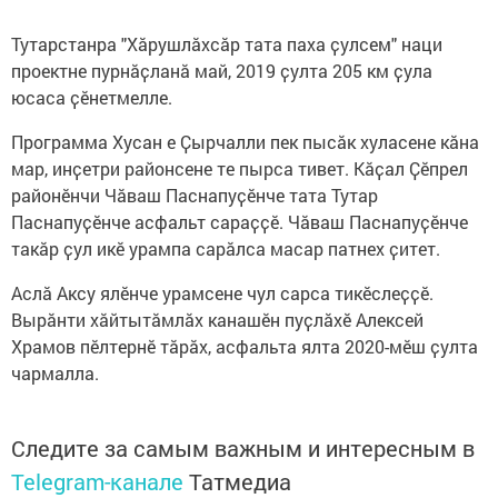
Тутарстанра "Хӑрушлӑхсӑр тата паха ҫулсем" наци
проектне пурнӑҫланӑ май, 2019 ҫулта 205 км ҫула
юсаса ҫӗнетмелле.
Программа Хусан е Ҫырчалли пек пысӑк хуласене кӑна
мар, инҫетри районсене те пырса тивет. Кӑҫал Ҫӗпрел
районӗнчи Чӑваш Паснапуҫӗнче тата Тутар
Паснапуҫӗнче асфальт сараҫҫӗ. Чӑваш Паснапуҫӗнче
такӑр ҫул икӗ урампа сарӑлса масар патнех ҫитет.
Аслӑ Аксу ялӗнче урамсене чул сарса тикӗслеҫҫӗ.
Вырӑнти хӑйтытӑмлӑх канашӗн пуҫлӑхӗ Алексей
Храмов пӗлтернӗ тӑрӑх, асфальта ялта 2020-мӗш ҫулта
чармалла.
Следите за самым важным и интересным в
Telegram-канале
Татмедиа