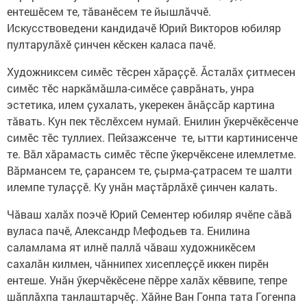
ентешӗсем те, тӑванӗсем те йышлӑччӗ.
Искусствоведени кандидачӗ Юрий Викторов юбиляр
пултарулӑхӗ ҫинчен кӗскен каласа пачӗ.
Художниксем симӗс тӗсрен хӑраҫҫӗ. Ӑсталӑх ҫитмесен
симӗс тӗс наркӑмӑшла-симӗсе ҫаврӑнать, унра
эстетика, илем ҫухалать, укерекен ӑнӑҫсӑр картина
тӑвать. Кун пек тӗслӗхсем нумай. Енилин ӳкерчӗкӗсенче
симӗс тӗс туллиех. Пейзажсенче те, ытти картинисенче
те. Вӑл хӑрамасть симӗс тӗспе ӳкерчӗксене илемлетме.
Вӑрмансем те, ҫарансем те, ҫырма-ҫатрасем те шалти
илемпе тулаҫҫӗ. Ку унӑн маҫтӑрлӑхӗ ҫинчен калать.
Чӑваш халӑх поэчӗ Юрий Сементер юбиляр ячӗпе сӑвӑ
вуласа пачӗ, Александр Мефодьев та. Енилина
саламлама ят илнӗ паллӑ чӑваш художникӗсем
сахалӑн килмен, чӑннипех хисеплеҫҫӗ иккен пирӗн
ентеше. Унӑн ӳкерчӗкӗсене пӗрре халӑх кӗввипе, тепре
шӑплӑхпа танлаштарчӗҫ. Хӑйне Ван Гонпа тата Гогенпа