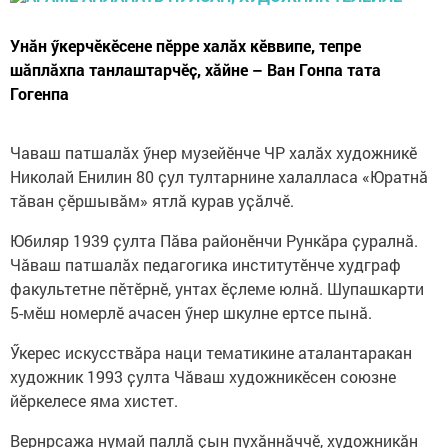
Унӑн ӳкерчӗкӗсене пӗрре халӑх кӗввипе, тепре
шӑплӑхпа танлаштарчӗҫ, хӑйне – Ван Гонпа тата
Гогенпа
Чаваш патшалӑх ӳнер музейӗнче ЧР халӑх художникӗ
Николай Енилин 80 ҫул тултарнине халалласа «Юратнă
тăван çĕршывăм» ятлӑ курав уҫӑлчӗ.
Юбиляр 1939 ҫулта Пӑва районӗнчи Рункӑра ҫуралнӑ.
Чӑваш патшалӑх педагогика институтӗнче худграф
факультетне пӗтӗрнӗ, унтах ӗҫлеме юлнӑ. Шупашкарти
5-мӗш номерлӗ ачасен ӳнер шкулне ертсе пынӑ.
Ӳкерес искусствӑра наци тематикине аталантаракан
художник 1993 ҫулта Чӑваш художникӗсен союзне
йӗркелесе яма хистет.
Вернрсажа нумай паллӑ ҫын пухӑннӑччӗ, художникӑн