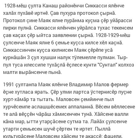
1928-мĕш çулта Канаш районӗнчи Сиккасси ялĕнче
халăх пухăвĕ иртнĕ. Çав пухура протокол çырнă.
Протокол çине Маяк ялне пурăнма куçма çĕр уйăрасси
пирки пулнă. Сиккасси ялĕнчен уйрăлса тухас текенсем
çав каçах çĕр ыйтса заявлении çырнă. 1928-1929-мĕш
çулсенче Маяк ялне 6 çемье куçса килсе хĕл каçнă.
Сиккассинчен куçса килнисен Маяк çĕрĕпе усă
курнăшăн 3 çул хушши налук тÿлемелле пулман. Тыр-
пул туса илессипе тухăçлă ĕçлесе кунти "Сунтал" колхоз
малти вырăнсенче пынă.
1991 ҫултанпа Маяк ялӗнче Владимир Малов фермер
ӗҫне хутласа ярать. Ҫĕр улми лартса ÿстернисĕр пуçне
хурт-хăмăр та тытать. Маловсен ҫемйинче пыл
хурчӗсемпе аслашшӗсемех аппаланнӑ. Вӗсем вӗллесене
те алӑ вӗҫҫӗн чӑрӑш хӑмисенчен тунӑ. Хӑйсене валли
кӑна мар, ытти утарҫӑсене сутма та. Лайӑх ҫулсенче
утарти ҫемьесен шучӗ ҫӗртен те иртет. Пыллӑ
культурӑсене Маловсем хӑйсем те акаҫҫӗ: фацели,