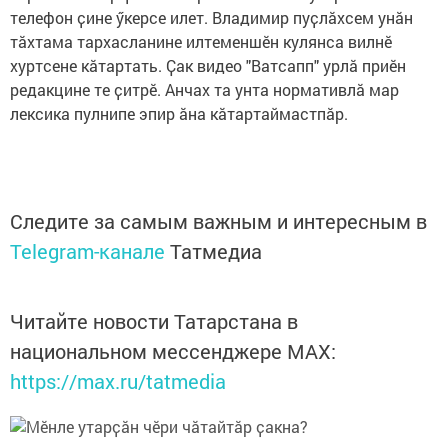
телефон ҫине ӳкерсе илет. Владимир пуҫлӑхсем унӑн
тӑхтама тархасланине илтеменшӗн кулянса вилнӗ
хуртсене кӑтартать. Ҫак видео "Ватсапп" урлӑ приӗн
редакцине те ҫитрӗ. Анчах та унта нормативлӑ мар
лексика пулнипе эпир ӑна кӑтартаймастпӑр.
Следите за самым важным и интересным в
Telegram-канале
Татмедиа
Читайте новости Татарстана в
национальном мессенджере MАХ:
https://max.ru/tatmedia