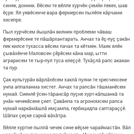
синяк, донник. Вӗсем те вӗлле хурчӗн ҫемйи пекех, шав
ӗҫре. Ял уявӗсенче вара фермерсен пылӗпе кӑрчами
хисепре.
Пыл хурчӗсем йышлӑн вилнин проблеми чӑваш
фермерӗсене те пӑшӑрхантарать. Анчах та ӗҫ-пуҫ ҫакӑн
пек килсе тухасса вӗсем пачах та кӗтмен. Маяк ялӗн
ҫывӑхӗнче Маловсен ҫӗрӗсем кӑна мар, ытти
аграрисем те тыр-пул туса илеҫҫӗ. Тухӑҫлӑ рапс акакан
та пур.
Ҫак культурӑн вӑрлӑхӗсем хаклӑ пулни те хресченсене
унпа аппаланма хистет. Анчах та рапсӑн тӑшманӗсем
нумай. Сиенлӗ ӳсен-тӑрансӑр пуҫне хурт-кӑпшанкӑ та
унӑн чечекӗсене ҫиет. Ҫавӑнпа та агрономсем рапса
нумай наркӑмӑшлӑ имҫампа, гербицидпа саптараҫҫӗ.
Шӑпах ҫеҫке сарнӑ вӑхӑтра.
Вӗлле хуртне пыллӑ чечек сине вӗҫме чараймастӑн. Вӑл