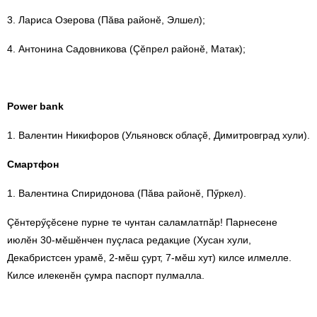
3. Лариса Озерова (Пăва районӗ, Элшел);
4. Антонина Садовникова (Çӗпрел районӗ, Матак);
Power bank
1. Валентин Никифоров (Ульяновск облаçӗ, Димитровград хули).
Смартфон
1. Валентина Спиридонова (Пăва районӗ, Пӳркел).
Çӗнтерӳçӗсене пурне те чунтан саламлатпăр! Парнесене
июлӗн 30-мӗшӗнчен пуçласа редакцие (Хусан хули,
Декабристсен урамӗ, 2-мӗш çурт, 7-мӗш хут) килсе илмелле.
Килсе илекенӗн çумра паспорт пулмалла.