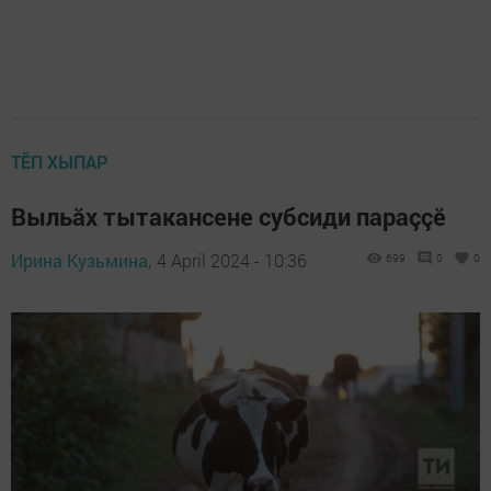
ТӖП ХЫПАР
Выльăх тытакансене субсиди параççӗ
Ирина Кузьмина,
4 April 2024 - 10:36
699
0
0