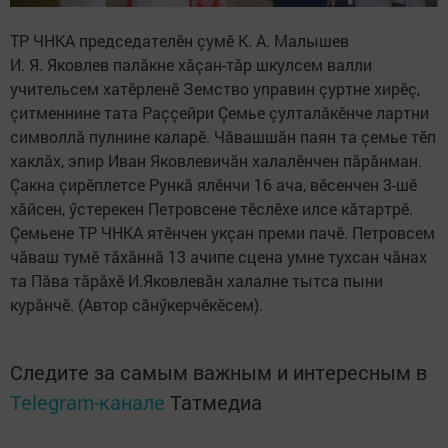
ТР ЧНКА председателӗн çумӗ К. А. Малышев
И. Я. Яковлев палăкне хăçан-тăр шкулсем валли
учительсем хатӗрленӗ Земство управин çуртне хирӗç,
çитменнине тата Раççейри Çемье çулталăкӗнче лартни
символлă пулнине каларӗ. Чăвашшăн паян та çемье тӗп
хаклăх, эпир Иван Яковлевичăн халалӗнчен пăрăнман.
Çакна çирӗплетсе Рункă ялӗнчи 16 ача, вӗсенчен 3-шӗ
хăйсен, ӳстерекен Петровсене тӗслӗхе илсе кăтартрӗ.
Çемьене ТР ЧНКА ятӗнчен укçан преми пачӗ. Петровсем
чăваш тумӗ тăхăннă 13 ачипе сцена умне тухсан чăнах
та Пăва тăрăхӗ И.Яковлевăн халалне тытса пыни
курăнчӗ. (Автор сăнӳкерчӗкӗсем).
Следите за самым важным и интересным в
Telegram-канале
Татмедиа