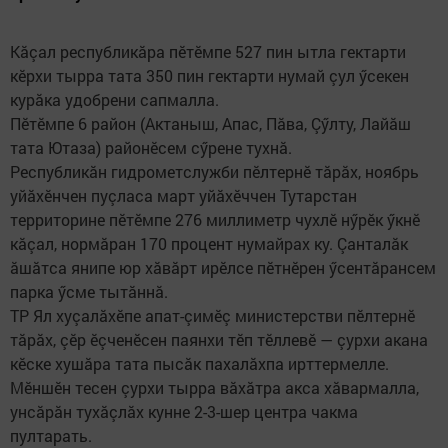
Кăçал республикăра пӗтӗмпе 527 пин ытла гектарти
кӗрхи тырра тата 350 пин гектарти нумай çул ӳсекен
курăка удобрени сапмалла.
Пӗтӗмпе 6 район (Актаныш, Апас, Пăва, Çӳлту, Лайăш
тата Ютаза) районӗсем сӳрене тухнă.
Республикăн гидрометслужби пӗлтернӗ тăрăх, ноябрь
уйăхӗнчен пуçласа март уйăхӗччен Тутарстан
территорине пӗтӗмпе 276 миллиметр чухлӗ нӳрӗк ӳкнӗ
кăçал, нормăран 170 процент нумайрах ку. Çанталăк
ăшăтса янипе юр хăвăрт ирӗлсе пӗтнӗрен ӳсентăрансем
парка ӳсме тытăннă.
ТР Ял хуçалăхӗпе апат-çимӗç министерстви пӗлтернӗ
тăрăх, çӗр ӗçченӗсен паянхи тӗп тӗллевӗ — çурхи акана
кӗске хушăра тата пысăк пахалăхпа ирттермелле.
Мӗншӗн тесен çурхи тырра вăхăтра акса хăвармалла,
унсăрăн тухăçлăх кунне 2-3-шер центра чакма
пултарать.