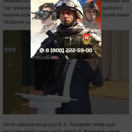
Яковлев патӗнче вӗренмесен те, хăвăр илнӗ пӗлӳшӗн ăна
тав тумалла сирӗн», — тени документсенче сыхланса
юлнине асăнчӗ. Мӗнле тӗрӗс те малкурăмлă пулнă иккен
Тăхăрьял çыравçи ун чух.
Теччӗ чăвашӗсен ертӳçи В. А. Тимофеев тепӗр ырă
миссипе халăх умне тухрӗ, вăл И. Я. Яковлевăн кӗçӗн