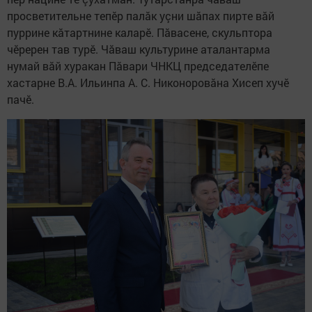
просветительне тепӗр палăк уçни шăпах пирте вăй
пуррине кăтартнине каларӗ. Пăвасене, скульптора
чӗререн тав турӗ. Чăваш культурине аталантарма
нумай вăй хуракан Пăвари ЧНКЦ председателӗпе
хастарне В.А. Ильинпа А. С. Никоноровăна Хисеп хучӗ
пачӗ.