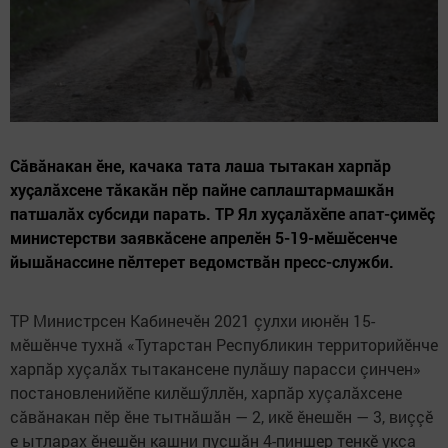
Сăвăнакан ӗне, качака тата лаша тытакан харпăр
хуçалăхсене тăкакăн пӗр пайне саплаштармашкăн
патшалăх субсиди парать. ТР Ял хуçалăхӗпе апат-çимӗç
министерстви заявкăсене апрелӗн 5-19-мӗшӗсенче
йышăнассине пӗлтерет ведомствăн пресс-служби.
ТР Министрсен Кабинечӗн 2021 çулхи июнӗн 15-
мӗшӗнче тухнă «Тутарстан Республикин территорийӗнче
харпăр хуçалăх тытакансене пулăшу парасси çинчен»
постановленийӗпе килӗшӳллӗн, харпăр хуçалăхсене
сăвăнакан пӗр ӗне тытнăшăн — 2, икӗ ӗнешӗн — 3, виççӗ
е ытларах ӗнешӗн кашни пуçшăн 4-пиншер тенкӗ укçа