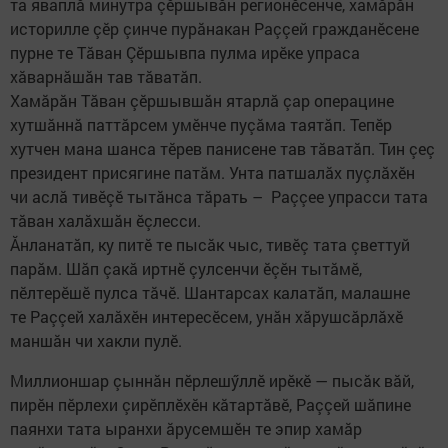
та яваплă минутра çӗршывăн регионӗсенче, хамăрăн
историлле çӗр çинче пурăнакан Раççей гражданӗсене
пурне те Тăван Çӗршывпа пулма ирӗке упраса
хăварнăшăн тав тăватăп.
Хамăрăн Тăван çӗршывшăн ятарлă çар операцине
хутшăннă паттăрсем умӗнче пуçăма таятăп. Тепӗр
хутчен мана шанса тӗрев панисене тав тăватăп. Тин çеç
президент присягине патăм. Унта патшалăх пуçлăхӗн
чи аслă тивӗçӗ тытăнса тăрать – Раççее упрасси тата
тăван халăхшăн ӗçлесси.
Ăнланатăп, ку питӗ те пысăк чыс, тивӗç тата çветтуй
парăм. Шăп çакă иртнӗ çулсенчи ӗçӗн тытăмӗ,
пӗлтерӗшӗ пулса тăчӗ. Шантарсах калатăп, малашне
те Раççей халăхӗн интересӗсем, унăн хăрушсăрлăхӗ
маншăн чи хакли пулӗ.
Миллионшар çыннăн пӗрлешӳллӗ ирӗкӗ — пысăк вăй,
пирӗн пӗрлехи çирӗплӗхӗн кăтартăвӗ, Раççей шăпине
паянхи тата ыранхи ăрусемшӗн те эпир хамăр