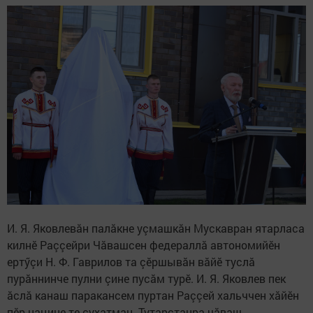
И. Я. Яковлевăн палăкне уçмашкăн Мускавран ятарласа
килнӗ Раççейри Чăвашсен федераллă автономийӗн
ертӳçи Н. Ф. Гаврилов та çӗршывăн вăйӗ туслă
пурăннинче пулни çине пусăм турӗ. И. Я. Яковлев пек
ăслă канаш паракансем пуртан Раççей хальччен хăйӗн
пӗр нацине те çухатман. Тутарстанра чăваш