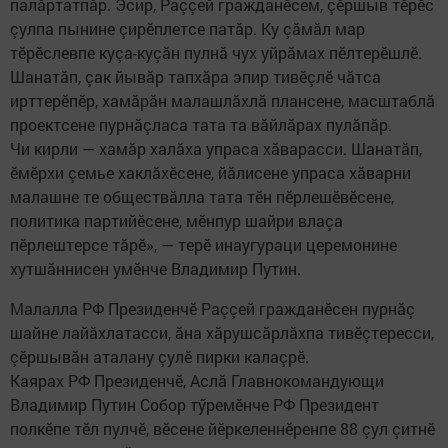
палăртатпăр. Эсир, Раççей гражданӗсем, çӗршыв тӗрӗс
çулпа пынине çирӗплетсе патăр. Ку çăмăл мар
тӗрӗслевпе куçа-куçăн пулнă чух уйрăмах пӗлтерӗшлӗ.
Шанатăп, çак йывăр тапхăра эпир тивӗçлӗ чăтса
ирттерӗпӗр, хамăрăн малашлăхлă плансене, масштаблă
проектсене пурнăçласа тата та вăйлăрах пулăпăр.
Чи кирли — хамăр халăха упраса хăварасси. Шанатăп,
ӗмӗрхи çемье хаклăхӗсене, йăлисене упраса хăварни
малашне те обществăлла тата тӗн пӗрлешӗвӗсене,
политика партийӗсене, мӗнпур шайри влаçа
пӗрлештерсе тăрӗ», — терӗ инаугураци церемонине
хутшăннисен умӗнче Владимир Путин.
Малалла РФ Президенчӗ Раççей гражданӗсен пурнăç
шайне лайăхлатасси, ăна хăрушсăрлăхпа тивӗçтересси,
çӗршывăн аталану çулӗ пирки калаçрӗ.
Каярах РФ Президенчӗ, Аслă Главнокомандующи
Владимир Путин Собор тӳремӗнче РФ Президент
полкӗпе тӗл пулчӗ, вӗсене йӗркеленнӗренпе 88 çул çитнӗ