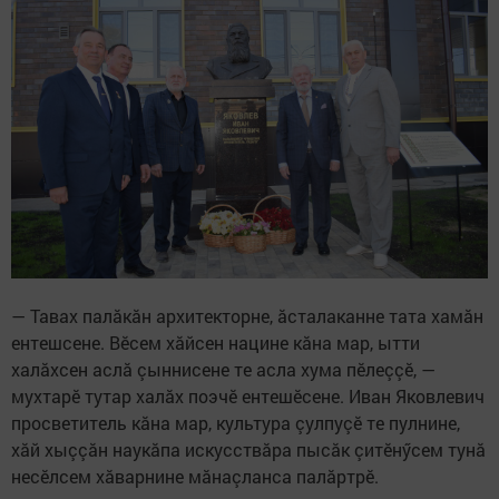
— Тавах палăкăн архитекторне, ăсталаканне тата хамăн
ентешсене. Вӗсем хăйсен нацине кăна мар, ытти
халăхсен аслă çыннисене те асла хума пӗлеççӗ, —
мухтарӗ тутар халăх поэчӗ ентешӗсене. Иван Яковлевич
просветитель кăна мар, культура çулпуçӗ те пулнине,
хăй хыççăн наукăпа искусствăра пысăк çитӗнӳсем тунă
несӗлсем хăварнине мăнаçланса палăртрӗ.