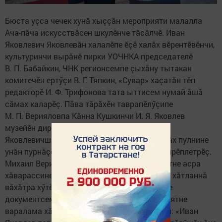
Бюста уçса чечек хунă хыççăн мероприяти малалла
Ача-пăча искусствăсен шкулӗнче тăсăлчӗ. Иван
Яковлевич Яковлевăн халалӗпе ӗçӗ халăх вӗрентӗвӗнчи,
культуринчи вырăнӗ пирки УОЧНКА председателӗ
В. П. Бабайкин, ЧНК регионсемпе çыхăну тытакан
комитечӗн ертӳçи В. Г. Тяпкин, «Сувар» хаçатăн тӗп
редакторӗ И. Ф. Трифонова тата ыттисем нумай ăшă
сăмах каларӗç. Пăва тăрăхӗн таврапӗлӳçипе
М. П. Верияловпа Кăнна Кушкинчи И. Я. Яковлев
музейӗн директорӗ А. А. Пыркин вара Иван
Яковлевичшăн Пăва уесӗ яланах чунне çывăх пулнине
унăн пурнăçӗнчи интереслӗ самантсемпе çирӗплетрӗç.
Михаил Вериялов Аслă вӗрентекенӗмӗрӗн ятне асра
хăварассине пуçаракансем те, ăна ура хума хăтланнă
вăхăтра хӳтӗлекенсем те пăвасемех пулнине
документсемпе çирӗплетрӗ. Просветителӗн ятне
варалама хăтланнă чăвашсене Мӗтри Юман: «Иван