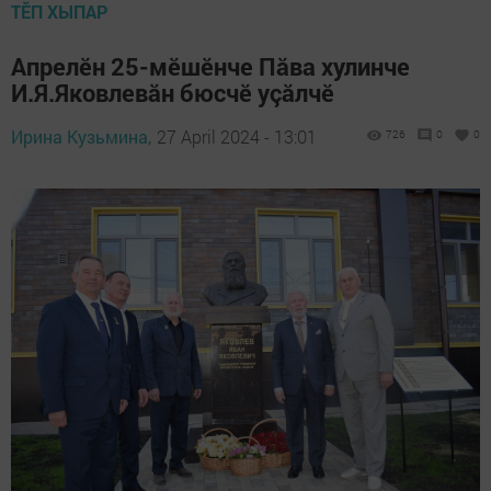
ТӖП ХЫПАР
Апрелӗн 25-мӗшӗнче Пăва хулинче
И.Я.Яковлевăн бюсчӗ уçăлчӗ
Ирина Кузьмина,
27 April 2024 - 13:01
726
0
0