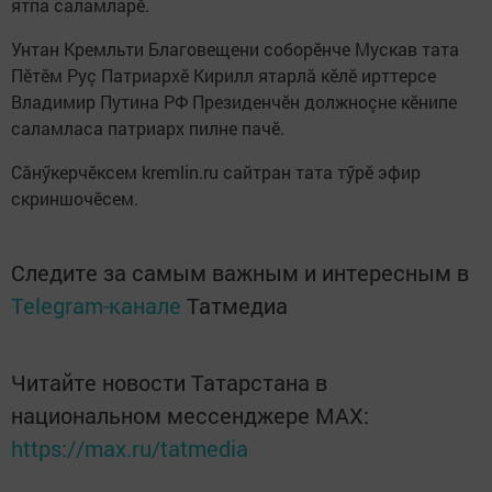
ятпа саламларӗ.
Унтан Кремльти Благовещени соборӗнче Мускав тата
Пӗтӗм Руç Патриархӗ Кирилл ятарлă кӗлӗ ирттерсе
Владимир Путина РФ Президенчӗн должноçне кӗнипе
саламласа патриарх пилне пачӗ.
Сăнӳкерчӗксем kremlin.ru сайтран тата тӳрӗ эфир
скриншочӗсем.
Следите за самым важным и интересным в
Telegram-канале
Татмедиа
Читайте новости Татарстана в
национальном мессенджере MАХ:
https://max.ru/tatmedia