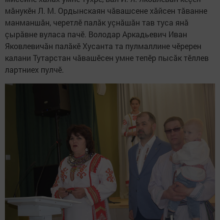
мăнукӗн Л. М. Ордынскаян чăвашсене хăйсен тăванне
манманшăн, черетлӗ палăк уçнăшăн тав туса янă
çырăвне вуласа пачӗ. Володар Аркадьевич Иван
Яковлевичăн палăкӗ Хусанта та пулмаллине чӗререн
калани Тутарстан чăвашӗсен умне тепӗр пысăк тӗллев
лартниех пулчӗ.