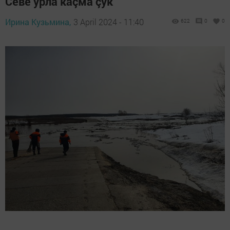
Сӗве урлă каçма çук
Ирина Кузьмина,
3 April 2024 - 11:40
622
0
0