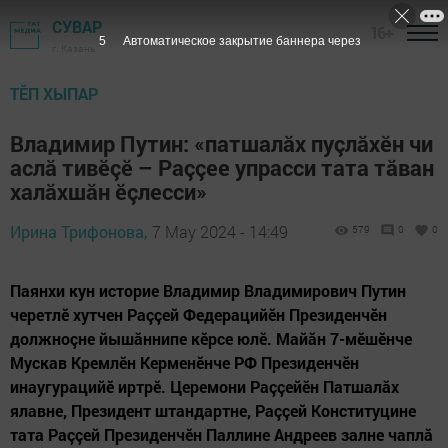
СУВАР
16+
3
Автоматическое закрытие баннера через
г. Казань
ТӖП ХЫПАР
Владимир Путин: «патшалăх пуçлăхӗн чи
аслă тивӗçӗ – Раççее упрасси тата тăван
халăхшăн ӗçлесси»
Ирина Трифонова,
7 May 2024 - 14:49
579
0
0
Паянхи кун историе Владимир Владимирович Путин
черетлӗ хутчен Раççей Федерацийӗн Президенчӗн
должноçне йышăннипе кӗрсе юлӗ. Майăн 7-мӗшӗнче
Мускав Кремлӗн Керменӗнче РФ Президенчӗн
инаугурацийӗ иртрӗ. Церемони Раççейӗн Патшалăх
ялавне, Президент штандартне, Раççей Конституцине
тата Раççей Президенчӗн Паллине Андреев залне чаплă