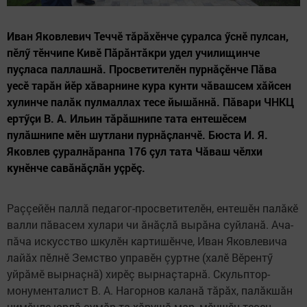
Иван Яковлевич Теччӗ тăрăхӗнче çуралса ӳснӗ пулсан,
пӗлӳ тӗнчипе Кивӗ Пăрăнтăкри удел училищинче
пуçласа паллашнă. Просветителӗн пурнăçӗнче Пăва
уесӗ тарăн йӗр хăварнине кура кунти чăвашсем хăйсен
хулинче палăк пулмаллах тесе йышăннă. Пăвари ЧНКЦ
ертӳçи В. А. Ильин тăрăшнипе тата ентешӗсем
пулăшнипе мӗн шутлани пурнăçланчӗ. Бюста И. Я.
Яковлев çуралнăранпа 176 çул тата Чăваш чӗлхи
кунӗнче савăнăçлăн уçрӗç.
Раççейӗн паллă педагог-просветителӗн, ентешӗн палăкӗ
валли пăвасем хулари чи ăнăçлă вырăна суйланă. Ача-
пăча искусство шкулӗн картишӗнче, Иван Яковлевича
лайăх пӗлнӗ Земство управӗн çуртне (халӗ Вӗрентӳ
уйрăмӗ вырнаçнă) хирӗç вырнаçтарнă. Скульптор-
монументалист В. А. Нагорнов каланă тăрăх, палăкшăн
нимӗнле юрлă çумăр та хăрушă мар, мӗншӗн тесен