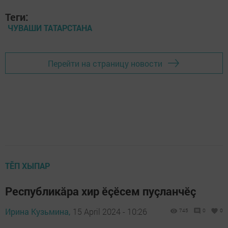
Теги:
ЧУВАШИ ТАТАРСТАНА
Перейти на страницу новости
ТӖП ХЫПАР
Республикăра хир ӗçӗсем пуçланчӗç
Ирина Кузьмина,
15 April 2024 - 10:26
745
0
0