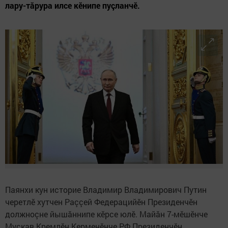
лару-тăрура илсе кӗнипе пуçланчӗ.
Паянхи кун историе Владимир Владимирович Путин
черетлӗ хутчен Раççей Федерацийӗн Президенчӗн
должноçне йышăннипе кӗрсе юлӗ. Майăн 7-мӗшӗнче
Мускав Кремлӗн Керменӗнче РФ Президенчӗн