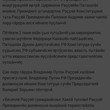
инаугурацийӗ иртрӗ. Церемони Раççейӗн Патшалăх
ялавне, Президент штандартне, Раççей Конституцине
тата Раççей Президенчӗн Паллине Андреев залне чаплă
лару-тăрура илсе кӗнипе пуçланчӗ.
Пӗтӗмпе 2 пине яхăн çын хутшăнчӗ çак мероприятие,
çавсен шутӗнче Федераци Канашӗн пайташӗсем,
Патшалăх Думин депутачӗсем, РФ Конституци сучӗн
судьисем, РФ субъекчӗсен ертӳçисем, власть тытăмӗн
ытти ведомствисен пуçлăхӗсемпе представителӗсем
хутшăнчӗç.
Çак лару-тăрура Владимир Путин Раççей халăхне
присяга пачӗ. Владимир Путин РФ Президенчӗн
должноçне кӗнине Конституци сучӗн Председателӗ
Валерий Зорькин пӗлтерчӗ.
«Хисеплӗ Раççей гражданӗсем! Хаклă туссем! Раççей
Президенчӗн должноçне йышăннă торжествăлла