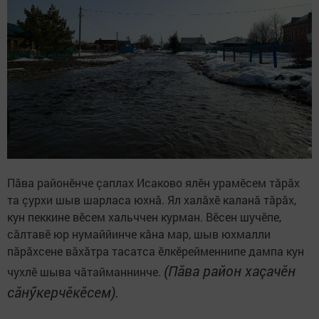
Пăва районӗнче çаплах Исаково ялӗн урамӗсем тăрăх
та çурхи шыв шарласа юхнă. Ял халăхӗ каланă тăрăх,
кун пеккине вӗсем хальччен курман. Вӗсен шучӗпе,
сăлтавӗ юр нумаййинче кăна мар, шыв юхмалли
пăрăхсене вăхăтра тасатса ӗлкӗрейменнипе дампа кун
(Пăва район хаçачӗн
чухлӗ шыва чăтайманнинче.
сăнӳкерчӗкӗсем).