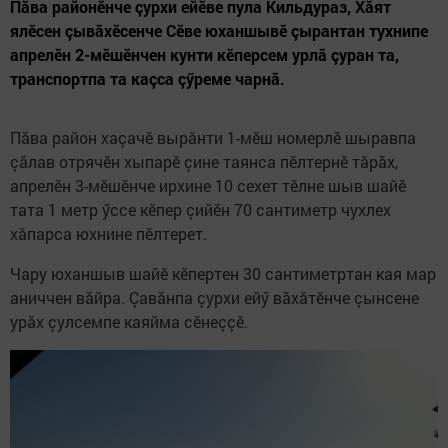
Пăва районӗнче çурхи ейӗве пула Кильдураз, Хăят
ялӗсен çывăхӗсенче Сӗве юханшывӗ çырантан тухнипе
апрелӗн 2-мӗшӗнчен кунти кӗперсем урлă çуран та,
транспортпа та каçса çӳреме чарнă.
Пăва район хаçачӗ вырăнти 1-мӗш номерлӗ шыравпа
çăлав отрячӗн хыпарӗ çине таянса пӗлтернӗ тăрăх,
апрелӗн 3-мӗшӗнче ирхине 10 сехет тӗлне шыв шайӗ
тата 1 метр ӳссе кӗпер çийӗн 70 сантиметр чухлех
хăпарса юхнине пӗлтерет.
Чару юханшыв шайӗ кӗпертен 30 сантиметртан кая мар
аниччен вăйра. Çавăнпа çурхи ейӳ вăхăтӗнче çынсене
урăх çулсемпе каяйма сӗнеççӗ.