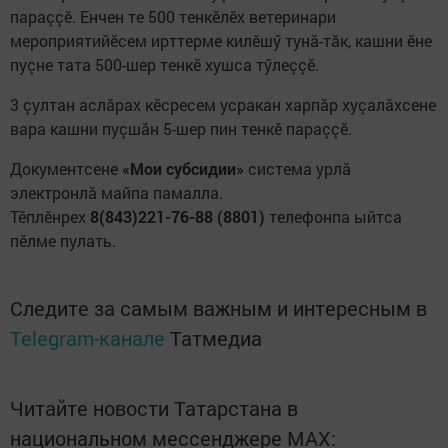
параççӗ. Енчен те 500 тенкӗлӗх ветеринари
мероприятийӗсем ирттерме килӗшӳ тунă-тăк, кашни ӗне
пуçне тата 500-шер тенкӗ хушса тӳлеççӗ.
3 çултан аслăрах кӗсресем усракан харпăр хуçалăхсене
вара кашни пуçшăн 5-шер пин тенкӗ параççӗ.
Документсене
«Мои субсидии»
система урлă
электронлă майпа памалла.
Тӗплӗнрех
8(843)221-76-88 (8801)
телефонпа ыйтса
пӗлме пулать.
Следите за самым важным и интересным в
Telegram-канале
Татмедиа
Читайте новости Татарстана в
национальном мессенджере MАХ: