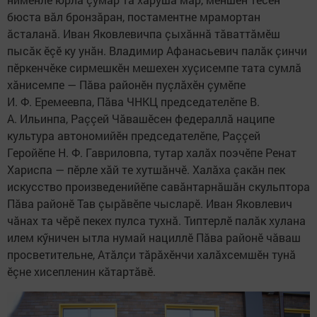
бюста вăл бронзăран, постаментне мрамортан
ăсталанă. Иван Яковлевичпа çыхăннă тăваттăмӗш
пысăк ӗçӗ ку унăн. Владимир Афанасьевич палăк çинчи
пӗркенчӗке сирмешкӗн мешехен хуçисемпе тата сумлă
хăнисемпе — Пăва районӗн пуçлăхӗн çумӗпе
И. Ф. Еремеевпа, Пăва ЧНКЦ председателӗпе В.
А. Ильинпа, Раççей Чăвашӗсен федераллă наципе
культура автономийӗн председателӗпе, Раççей
Геройӗпе Н. Ф. Гавриловпа, тутар халăх поэчӗпе Ренат
Хариспа — пӗрле хăй те хутшăнчӗ. Халăха çакăн пек
искусство произведенийӗпе савăнтарнăшăн скульптора
Пăва районӗ Тав çырăвӗпе чысларӗ. Иван Яковлевич
чăнах та чӗрӗ пекех пулса тухнă. Типтерлӗ палăк хулана
илем кӳничен ытла нумай нациллӗ Пăва районӗ чăваш
просветительне, Атăлçи тăрăхӗнчи халăхсемшӗн тунă
ӗçне хисепленин кăтартăвӗ.