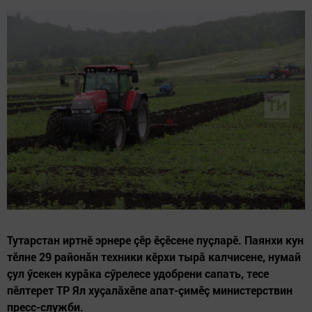
Тутарстан иртнӗ эрнере çӗр ӗçӗсене пуçларӗ. Паянхи кун
тӗлне 29 районăн техники кӗрхи тырă калчисене, нумай
çул ӳсекен курăка сӳрелесе удобрени сапать, тесе
пӗлтерет ТР Ял хуçалăхӗпе апат-çимӗç министерствин
пресс-служби.