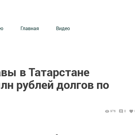
ео
Главная
Видео
авы в Татарстане
лн рублей долгов по
976
0