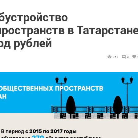
обустройство
ространств в Татарстан
рд рублей
861
0