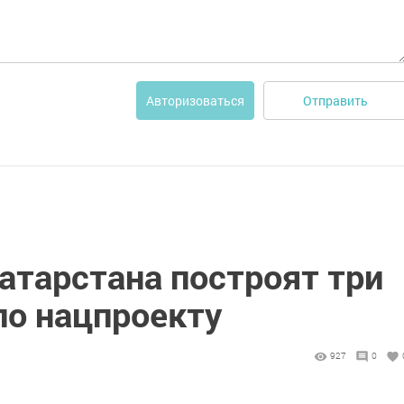
Отправить
Авторизоваться
Татарстана построят три
по нацпроекту
927
0