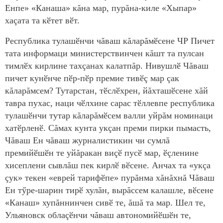
Енпе» «Канаша» кăна мар, пурăна-киле «Хыпар»
хаçата та кӗтет вӗт.
Республика тулашӗнчи чăваш кăларăмӗсене ЧР Пичет
тата информаци министерствинчен кăшт та пулсан
тимлӗх кирлине тахçанах калатпăр. Нивушлӗ Чăваш
пичет кунӗнче пӗр-пӗр премие тивӗç мар çак
кăларăмсем? Тутарстан, тӗслӗхрен, йăхташӗсене хăй
тавра пухас, наци чӗлхине сарас тӗллевпе республика
тулашӗнчи тутар кăларăмӗсем валли уйрăм номинаци
хатӗрленӗ. Сăмах кунта укçан преми пирки пымасть,
Чăваш Ен чăваш журналистикин чи сумлă
премийӗшӗн те уйăракан виçӗ пусӗ мар, ӗçленине
хисеплени сывлăш пек кирлӗ вӗсене. Анчах та «укçа
çук» текен «еврей тарифӗпе» пурăнма хăнăхнă Чăваш
Ен тӳре-шарин тирӗ хулăн, вырăссем калашле, вӗсене
«Канаш» хупăннинчен сивӗ те, ăшă та мар. Шел те,
Ульяновск облаçӗнчи чăваш автономийӗшӗн те,