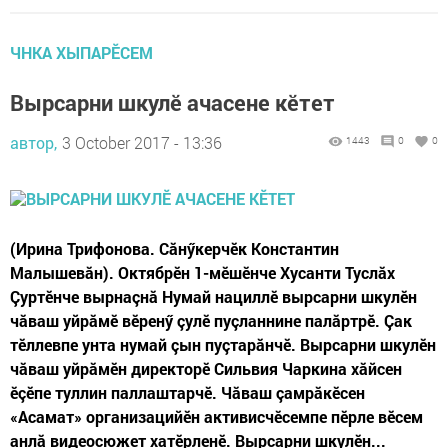
ЧНКА ХЫПАРӖСЕМ
Вырсарни шкулӗ ачасене кӗтет
автор,
3 October 2017 - 13:36
1443
0
0
(Ирина Трифонова. Сăнӳкерчӗк Константин
Малышевăн). Октябрӗн 1-мӗшӗнче Хусанти Туслăх
Çуртӗнче вырнаçнă Нумай нациллӗ вырсарни шкулӗн
чăваш уйрăмӗ вӗренӳ çулӗ пуçланнине палăртрӗ. Çак
тӗллевпе унта нумай çын пуçтарăнчӗ. Вырсарни шкулӗн
чăваш уйрăмӗн директорӗ Сильвия Чаркина хăйсен
ӗçӗпе туллин паллаштарчӗ. Чăваш çамрăкӗсен
«Асамат» организацийӗн активисчӗсемпе пӗрле вӗсем
анлă видеосюжет хатӗрленӗ. Вырсарни шкулӗн...