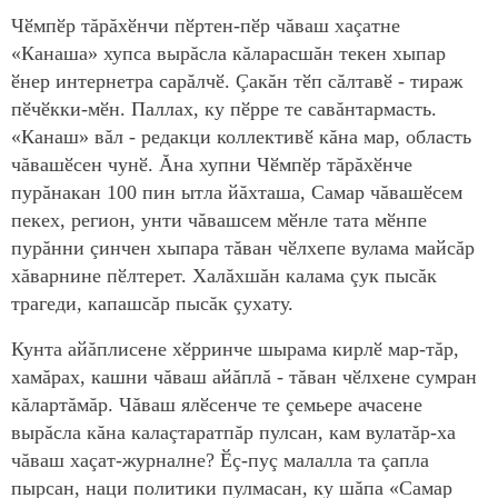
Чӗмпӗр тăрăхӗнчи пӗртен-пӗр чăваш хаçатне
«Канаша» хупса вырăсла кăларасшăн текен хыпар
ӗнер интернетра сарăлчӗ. Çакăн тӗп сăлтавӗ - тираж
пӗчӗкки-мӗн. Паллах, ку пӗрре те савăнтармасть.
«Канаш» вăл - редакци коллективӗ кăна мар, область
чăвашӗсен чунӗ. Ăна хупни Чӗмпӗр тăрăхӗнче
пурăнакан 100 пин ытла йăхташа, Самар чăвашӗсем
пекех, регион, унти чăвашсем мӗнле тата мӗнпе
пурăнни çинчен хыпара тăван чӗлхепе вулама майсăр
хăварнине пӗлтерет. Халăхшăн калама çук пысăк
трагеди, капашсăр пысăк çухату.
Кунта айăплисене хӗрринче шырама кирлӗ мар-тăр,
хамăрах, кашни чăваш айăплă - тăван чӗлхене сумран
кăлартăмăр. Чăваш ялӗсенче те çемьере ачасене
вырăсла кăна калаçтаратпăр пулсан, кам вулатăр-ха
чăваш хаçат-журналне? Ӗç-пуç малалла та çапла
пырсан, наци политики пулмасан, ку шăпа «Самар