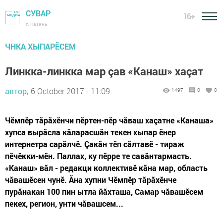
СУВАР
16+
г. Казань
ЧНКА ХЫПАРӖСЕМ
Линкка-линкка мар çав «Канаш» хаçат
автор,
6 October 2017 - 11:09
1497
0
0
Чӗмпӗр тăрăхӗнчи пӗртен-пӗр чăваш хаçатне «Канаша»
хупса вырăсла кăларасшăн текен хыпар ӗнер
интернетра сарăлчӗ. Çакăн тӗп сăлтавӗ - тираж
пӗчӗкки-мӗн. Паллах, ку пӗрре те савăнтармасть.
«Канаш» вăл - редакци коллективӗ кăна мар, область
чăвашӗсен чунӗ. Ăна хупни Чӗмпӗр тăрăхӗнче
пурăнакан 100 пин ытла йăхташа, Самар чăвашӗсем
пекех, регион, унти чăвашсем...