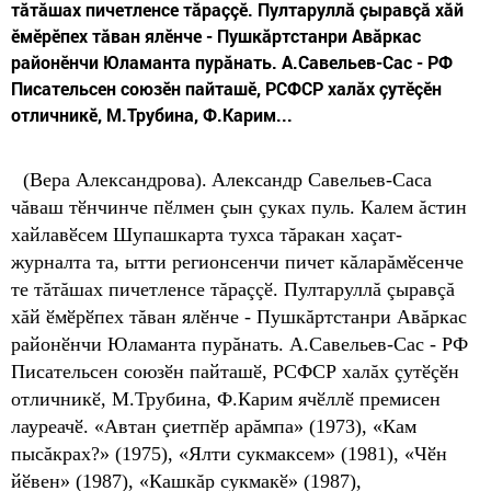
тăтăшах пичетленсе тăраççӗ. Пултаруллă çыравçă хăй
ӗмӗрӗпех тăван ялӗнче - Пушкăртстанри Авăркас
районӗнчи Юламанта пурăнать. А.Савельев-Сас - РФ
Писательсен союзӗн пайташӗ, РСФСР халăх çутӗçӗн
отличникӗ, М.Трубина, Ф.Карим...
(Вера Александрова).
Александр Савельев-Саса
чăваш тӗнчинче пӗлмен çын çуках пуль. Калем ăстин
хайлавӗсем Шупашкарта тухса тăракан хаçат-
журналта та, ытти регионсенчи пичет кăларăмӗсенче
те тăтăшах пичетленсе тăраççӗ. Пултаруллă çы
равçă
хăй ӗмӗрӗпех тăван ялӗнче - Пушкăртстанри Авăркас
районӗнчи Юламанта пурăнать. А.Савельев-Сас - РФ
Писательсен союзӗн пайташӗ, РСФСР халăх çутӗçӗн
отличникӗ, М.Трубина, Ф.Карим ячӗллӗ премисен
лауреачӗ. «Автан çиетпӗр арăмпа» (1973), «Кам
пысăкрах?» (1975), «Ялти сукмаксем» (1981), «Чӗн
йӗвен» (1987), «Кашкăр сукмакӗ» (1987),