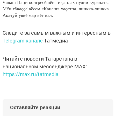
Чăваш Наци конгресӗшӗн те çаплах пулни курăнать.
Мӗн тăваççӗ вӗсем «Канаш» хаçатпа, линкка-линкка
Акатуй уявӗ мар вӗт вăл.
Следите за самым важным и интересным в
Telegram-канале
Татмедиа
Читайте новости Татарстана в
национальном мессенджере MАХ:
https://max.ru/tatmedia
Оставляйте реакции