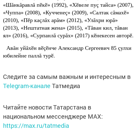
«Шăнкăравлă пӗкӗ» (1992), «Хӗвеле пуç тайса» (2007),
«Чуппа» (2008), «Кучченеç» (2009), «Салтак сăмахӗ»
(2010), «Пӗр каçлăх арăм» (2012), «Улăхри юрă»
(2013), «Нештатная жена» (2015), «Тăван кил, тăван
ял» (2016), «Сурпанлă сурăх» (2017) кӗнекесен авторӗ.
Авăн уйăхӗн вӗçӗнче Александр Сергеевич 85 çулхи
юбилейне паллă турӗ.
Следите за самым важным и интересным в
Telegram-канале
Татмедиа
Читайте новости Татарстана в
национальном мессенджере MАХ:
https://max.ru/tatmedia