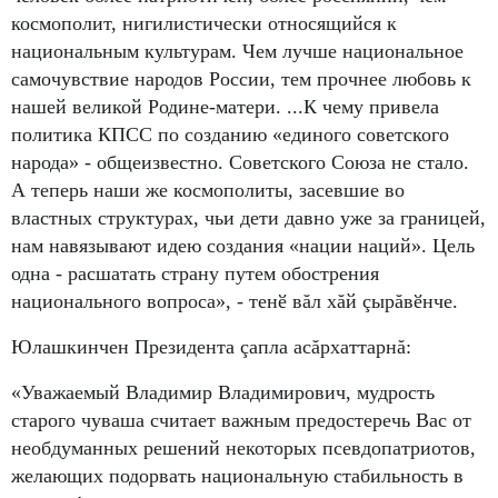
космополит, нигилистически относящийся к
национальным культурам. Чем лучше национальное
самочувствие народов России, тем прочнее любовь к
нашей великой Родине-матери. ...К чему привела
политика КПСС по созданию «единого советского
народа» - общеизвестно. Советского Союза не стало.
А теперь наши же космополиты, засевшие во
властных структурах, чьи дети давно уже за границей,
нам навязывают идею создания «нации наций». Цель
одна - расшатать страну путем обострения
национального вопроса», -
тенӗ вăл хăй çырăвӗнче.
Юлашкинчен Президента çапла асăрхаттарнă:
«Уважаемый Владимир Владимирович, мудрость
старого чуваша считает важным предостеречь Вас от
необдуманных решений некоторых псевдопатриотов,
желающих подорвать национальную стабильность в