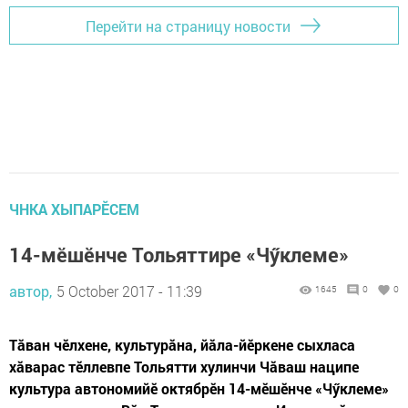
Перейти на страницу новости
ЧНКА ХЫПАРӖСЕМ
14-мӗшӗнче Тольяттире «Чӳклеме»
автор,
5 October 2017 - 11:39
1645
0
0
Тăван чӗлхене, культурăна, йăла-йӗркене сыхласа
хăварас тӗллевпе Тольятти хулинчи Чăваш наципе
культура автономийӗ октябрӗн 14-мӗшӗнче «Чӳклеме»