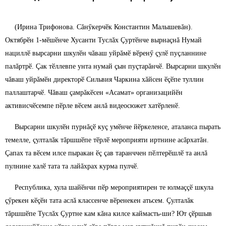
(Ирина Трифонова. Сăнӳкерчӗк Константин Малышевăн).
Октябрӗн 1-мӗшӗнче Хусанти Туслăх Çуртӗнче вырнаçнă Нумай
нациллӗ вырсарни шкулӗн чăваш уйрăмӗ вӗренӳ çулӗ пуçланнине
палăртрӗ. Çак тӗллевпе унта нумай çын пуçтарăнчӗ. Вырсарни шкулӗн
чăваш уйрăмӗн директорӗ Сильвия Чаркина хăйсен ӗçӗпе туллин
паллаштарчӗ. Чăваш çамрăкӗсен «Асамат» организацийӗн
активисчӗсемпе пӗрле вӗсем анлă видеосюжет хатӗрленӗ.
Вырсарни шкулӗн пурнăçӗ куç умӗнче йӗркеленсе, аталанса пырать
темелле, çулталăк тăршшӗпе тӗрлӗ мероприяти иртнине асăрхатăн.
Çапах та вӗсем илсе пыракан ӗç çав таранччен пӗлтерӗшлӗ та анлă
пулнине халӗ тата та лайăхрах курма пулчӗ.
Республика, хула шайӗнчи пӗр мероприятирен те юлмаççӗ шкула
çӳрекен кӗçӗн тата аслă классенче вӗренекен атьсем. Çулталăк
тăршшӗпе Туслăх Çуртне кам кăна килсе каймасть-ши? Ют çӗршыв