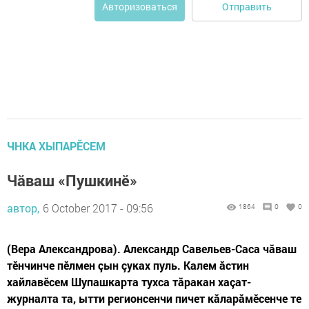
Отправить
Авторизоваться
ЧНКА ХЫПАРӖСЕМ
Чăваш «Пушкинӗ»
автор,
6 October 2017 - 09:56
1864
0
0
(Вера Александрова). Александр Савельев-Саса чăваш
тӗнчинче пӗлмен çын çуках пуль. Калем ăстин
хайлавӗсем Шупашкарта тухса тăракан хаçат-
журналта та, ытти регионсенчи пичет кăларăмӗсенче те