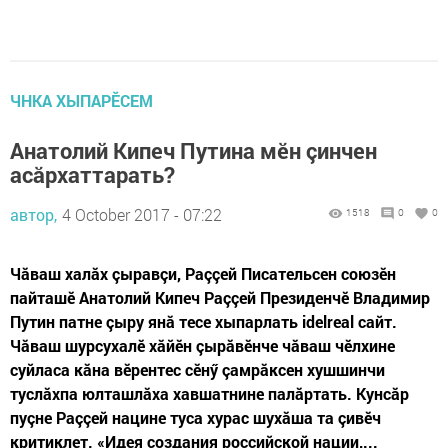
ЧНКА ХЫПАРӖСЕМ
Анатолий Кипеч Путина мӗн çинчен
асăрхаттарать?
автор,
4 October 2017 - 07:22
1518
0
0
Чăваш халăх çыравçи, Раççей Писательсен союзӗн
пайташӗ Анатолий Кипеч Раççей Президенчӗ Владимир
Путин патне çыру янă тесе хыпарлать idelreal сайт.
Чăваш шурсухалӗ хăйӗн çырăвӗнче чăваш чӗлхине
суйласа кăна вӗрентес сӗнӳ çамрăксен хушшинчи
туслăхпа юлташлăха хавшатнине палăртать. Кунсăр
пуçне Раççей нацине туса хурас шухăша та çивӗч
критиклет. «Идея создания российской нации,...