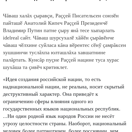
Чăваш халăх çыравçи, Раççей Писательсен союзӗн
пайташӗ Анатолий Кипеч Раççей Президенчӗ
Владимир Путин патне çыру янă тесе хыпарлать
idelreal сайт. Чăваш шурсухалӗ хăйӗн çырăвӗнче
чăваш чӗлхине суйласа кăна вӗрентес сӗнӳ çамрăксен
хушшинчи туслăхпа юлташлăха хавшатнине
палăртать. Кунсăр пуçне Раççей нацине туса хурас
шухăша та çивӗч критиклет.
«
Идея создания российской нации, то есть
наднациональной нации, не реальна, носит скрытый
деструктивный характер. Она приведёт к
ограничению сферы влияния одного из
государственных языков национальных республик.
...Ни один родной язык народов России не несёт
угрозу целостности страны. Наоборот, национальный
человек более патриотичен, более россиянин, чем