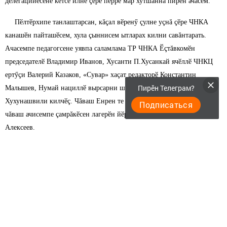
делегацийӗсене кӗтсе илнӗ çӗре пӗрре мар хутшăннă пирӗн ачасем.
Пӗлтӗрхипе танлаштарсан, кăçал вӗренӳ çулне уçнă çӗре ЧНКА
канашӗн пайташӗсем, хула çыннисем ытларах килни савăнтарать.
Ачасемпе педагогсене уявпа саламлама ТР ЧНКА Ӗçтăвкомӗн
председателӗ Владимир Иванов, Хусанти П.Хусанкай ячӗллӗ ЧНКЦ
ертӳçи Валерий Казаков, «Сувар» хаçат редакторӗ Константин
Пирӗн Телеграм?
Малышев, Нумай нациллӗ вырсарни шкулӗн директорӗ Майя
Хухунашвили килчӗç. Чăваш Енрен те пӗр хăна пурччӗ - «Хавал»
Подписаться
чăваш ачисемпе çамрăкӗсен лагерӗн йӗркелӳçисенчен пӗри - Игорь
Алексеев.
Владимир Иванов ачасемпе вӗрентекенсене çитес вӗренӳ çулӗнче
ăнăçу сунса тăван чӗлхен кирлӗлӗхӗ, вăл пирӗн культура никӗсӗ
пулнине палăртрӗ.
Валерий Казаков та нумай ырă сăмах каларӗ. Паянхи кун ăна хăй
пӗрремӗш хут шкула кайнине аса илтернӗ иккен. Чăвашла кăмăл
ыйтнă пекех лайăх калаçайманнишӗн кулянса шӳтлесе хăйне те