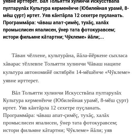
уявне ирттерет. Вăл Тольятти хулинчи Искусствăпа
пултарулăх Культура керменӗнче (Юбилейная урамӗ, 8-
мӗш çурт) иртет. Уяв кăнтăрла 12 сехетре пуçланать.
Программăра: чăваш апат-çимӗç, тухăç, халăх
промыслисен япалисен, ӳнер тата фотокуравсем;
истори фильмне кăтартни; Чӳклеме» йăли;...
Тăван чӗлхене, культурăна, йăла-йӗркене сыхласа
хăварас тӗллевпе Тольятти хулинчи Чăваш наципе
культура автономийӗ октябрӗн 14-мӗшӗнче «Чӳклеме»
уявне ирттерет.
Вăл Тольятти хулинчи Искусствăпа пултарулăх
Культура керменӗнче (Юбилейная урамӗ, 8-мӗш çурт)
иртет. Уяв кăнтăрла 12 сехетре пуçланать.
Программăра: чăваш апат-çимӗç, тухăç, халăх
промыслисен япалисен, ӳнер тата фотокуравсем;
истори фильмне кăтартни; Чӳклеме» йăли; уяв