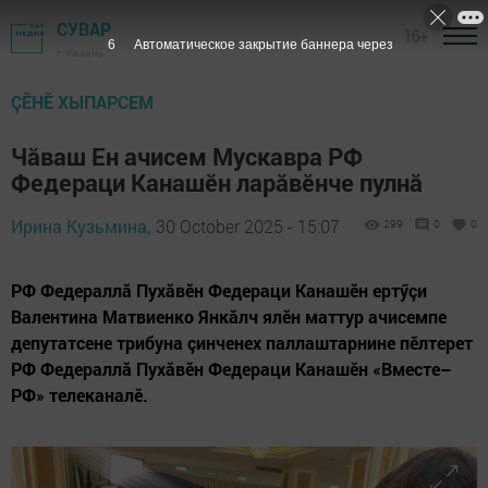
СУВАР
16+
5
Автоматическое закрытие баннера через
г. Казань
ÇӖНӖ ХЫПАРСЕМ
Чăваш Ен ачисем Мускавра РФ
Федераци Канашӗн ларăвӗнче пулнă
Ирина Кузьмина,
30 October 2025 - 15:07
299
0
0
РФ Федераллă Пухăвӗн Федераци Канашӗн ертӳçи
Валентина Матвиенко Янкăлч ялӗн маттур ачисемпе
депутатсене трибуна çинченех паллаштарнине пӗлтерет
РФ Федераллă Пухăвӗн Федераци Канашӗн «Вместе–
РФ» телеканалӗ.