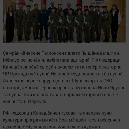
Çамрăк хăнасене Регионсен палати йышăннă малтан.
Мӗнпур регионăн ялавӗпе паллаштарнă, РФ Федераци
Канашӗн ларăвӗ хыççăн ачасем тата тепӗр сенаторпа,
ЧР Президенчӗ пулнă Николай Федоровпа та тӗл пулнă.
Ачасемпе пӗрле ларура çаплах Шупашкартан СВО
паттăрӗ, «Время героев» проекта хутшăннă Иван Ярусов
та пулнă. Хăй каланă тăрăх, парламентарисен опычӗ
уншăн та интереслӗ.
РФ Федераци Канашӗнчен тухсан та ачасене пуян
культура программи кӗтнӗ-ха, мӗншӗн тесен вӗсенчен
нумайăшӗ Мускавра хальччен пулса курман.