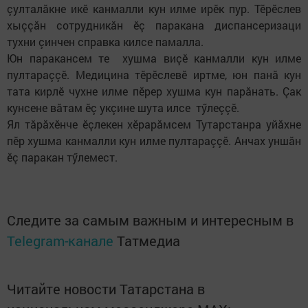
çулталăкне икӗ канмалли кун илме ирӗк пур. Тӗрӗслев
хыççăн сотрудникăн ӗç паракана диспансеризаци
тухни çинчен справка килсе памалла.
Юн паракансем те хушма виçӗ канмалли кун илме
пултараççӗ. Медицина тӗрӗслевӗ иртме, юн панă кун
тата кирлӗ чухне илме пӗрер хушма кун парăнать. Çак
кунсене вăтам ӗç укçине шута илсе тӳлеççӗ.
Ял тăрăхӗнче ӗçлекен хӗрарăмсем Тутарстанра уйăхне
пӗр хушма канмалли кун илме пултараççӗ. Анчах уншăн
ӗç паракан тӳлемест.
Следите за самым важным и интересным в
Telegram-канале
Татмедиа
Читайте новости Татарстана в