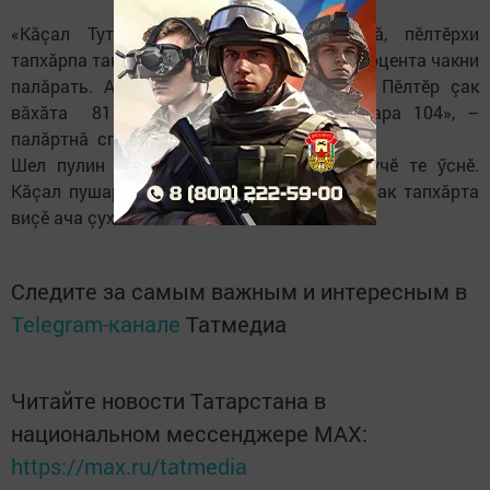
«Кăçал Тутарстанра 3181 пушар тухнă, пӗлтӗрхи
тапхăрпа танлаштарсан вӗсен шучӗ 9,3 процента чакни
палăрать. Анчах вилекенсем йышланчӗç. Пӗлтӗр çак
вăхăта 81 çын вилнӗ пулсан, кăçал вара 104», –
палăртнă спикер.
Шел пулин те, пушарта вилнӗ ачасен шучӗ те ӳснӗ.
Кăçал пушарта пилӗк ача вилнӗ, пӗлтӗр çак тапхăрта
виçӗ ача çухатнă.
Следите за самым важным и интересным в
Telegram-канале
Татмедиа
Читайте новости Татарстана в
национальном мессенджере MАХ:
https://max.ru/tatmedia