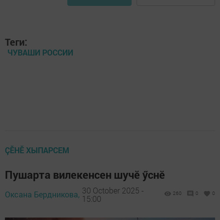
Теги:
ЧУВАШИ РОССИИ
ÇӖНӖ ХЫПАРСЕМ
Пушарта вилекенсен шучӗ ӳснӗ
30 October 2025 -
Оксана Бердникова,
260
0
0
15:00