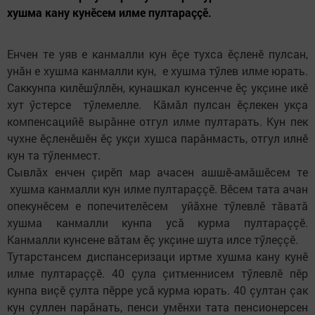
хушма кану кунӗсем илме пултараççӗ.
Енчен те уяв е канмалли кун ӗçе тухса ӗçленӗ пулсан,
унăн е хушма канмалли кун, е хушма тӳлев илме юрать.
Саккунпа килӗшӳллӗн, кунашкал кунсенче ӗç укçине икӗ
хут ӳстерсе тӳлемелле. Кăмăл пулсан ӗçлекен укçа
компенсацийӗ вырăнне отгул илме пултарать. Кун пек
чухне ӗçленӗшӗн ӗç укçи хушса парăнмасть, отгул илнӗ
кун та тӳленмест.
Сывлăх енчен çирӗп мар ачасен ашшӗ-амăшӗсем те
хушма канмалли кун илме пултараççӗ. Вӗсем тата ачан
опекунӗсем е попечителӗсем уйăхне тӳлевлӗ тăватă
хушма канмалли кунпа усă курма пултараççӗ.
Канмалли кунсене вăтам ӗç укçине шута илсе тӳлеççӗ.
Тутарстансем диспансеризаци иртме хушма кану кунӗ
илме пултараççӗ. 40 çула çитменнисем тӳлевлӗ пӗр
кунпа виçӗ çулта пӗрре усă курма юрать. 40 çултан çак
кун çуллен парăнать, пенси умӗнхи тата пенсионерсен