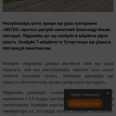
Республикăра çитес эрнере юр çума пултарнине
«МЕТЕО» прогноз центрӗн синоптикӗ Александр Ильин
пӗлтернӗ. Пӗрремӗш хут юр ноябрӗн 4-мӗшӗнче çӗрле
çăвать. Ноябрӗн 7-мӗшӗнче те Тутарстанра юр çăвасса
пӗлтереççӗ синоптиксем.
Ноябрӗн пӗрремӗш декади вӗçленнӗ тӗле юр çума
пăрахать, икӗ кун республикăра хӗвеллӗ тата сахал
пӗлӗтлӗ çанталăк пулать. Иккӗмӗш декадăра юр
çăвасса кӗтмелле мар, анчах çумăр çума пултарать.
Пӗрремӗш декадăра сывлăш температури климат
Пирӗн Телеграм?
норминчен 1-1,5 градус пысăкрах пулассине пӗлтереççӗ
Подписаться
синоптиксем. Ноябрӗн малтанхи кунӗсенче кăнтăрлахи
температура +2...+5 градус пулать, ноябрӗн 3-мӗшӗнчен