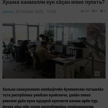
Хушма канмалли кун хăçан илме пулать?
admin,
30 October 2025 - 10:50
235
0
0
Хальхи саккунсемпе килӗшӳллӗн ӗçлекенсем патшалăх
тата республика уявӗсен кунӗсенче, çавăн пекех
уявсене урăх куна куçарнă кунсенче канма ирӗк пур.
Анчах хăш-пӗр чухне республикăра пурăнакансем