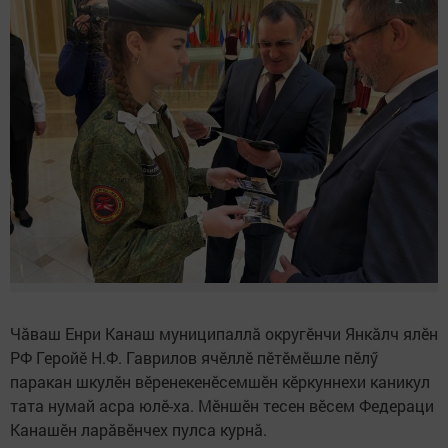
Чăваш Енри Канаш муниципаллă округӗнчи Янкăлч ялӗн
РФ Геройӗ Н.Ф. Гаврилов ячӗллӗ пӗтӗмӗшле пӗлӳ
паракан шкулӗн вӗренекенӗсемшӗн кӗркуннехи каникул
тата нумай асра юлӗ-ха. Мӗншӗн тесен вӗсем Федераци
Канашӗн ларăвӗнчех пулса курнă.