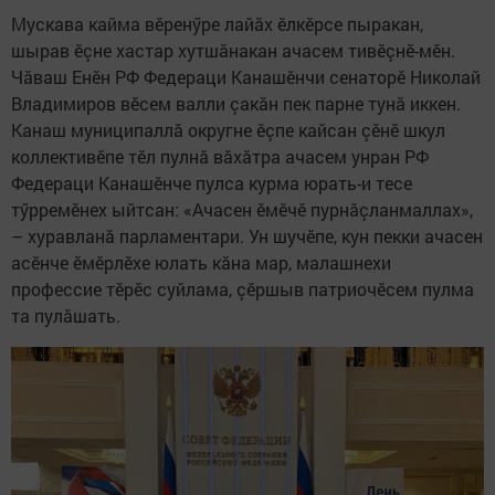
Мускава кайма вӗренӳре лайăх ӗлкӗрсе пыракан,
шырав ӗçне хастар хутшăнакан ачасем тивӗçнӗ-мӗн.
Чăваш Енӗн РФ Федераци Канашӗнчи сенаторӗ Николай
Владимиров вӗсем валли çакăн пек парне тунă иккен.
Канаш муниципаллă округне ӗçпе кайсан çӗнӗ шкул
коллективӗпе тӗл пулнă вăхăтра ачасем унран РФ
Федераци Канашӗнче пулса курма юрать-и тесе
тӳрремӗнех ыйтсан: «Ачасен ӗмӗчӗ пурнăçланмаллах»,
– хуравланă парламентари. Ун шучӗпе, кун пекки ачасен
асӗнче ӗмӗрлӗхе юлать кăна мар, малашнехи
профессие тӗрӗс суйлама, çӗршыв патриочӗсем пулма
та пулăшать.