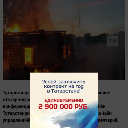
Тутарстанра пушарсенче вилекенсен шучӗ ӳснине
«Татар-информ» агентствăра иртнӗ пресс-
конференцире Раççей МЧСӗн тӗп управленийӗн
Тутарстанри Надзор ӗç-хӗлӗпе профилактика ӗçӗн
управленийӗн пуçлăхӗн çумӗ Олег Маринин пӗлтернӗ.