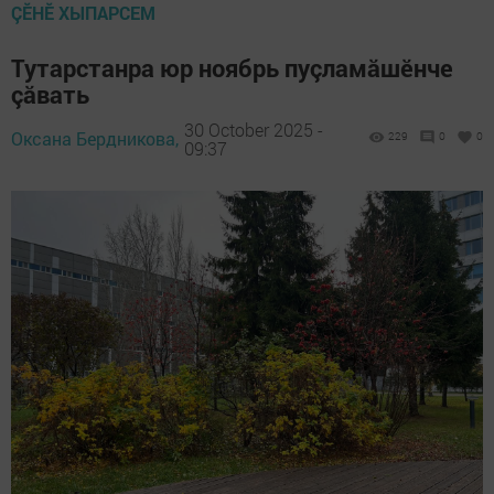
ÇӖНӖ ХЫПАРСЕМ
Тутарстанра юр ноябрь пуçламăшӗнче
çăвать
30 October 2025 -
Оксана Бердникова,
229
0
0
09:37