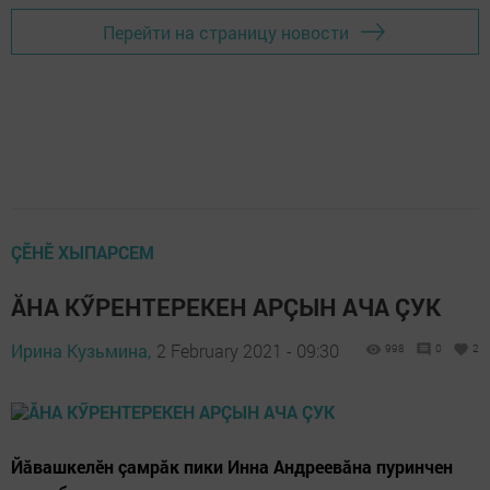
Перейти на страницу новости
ÇӖНӖ ХЫПАРСЕМ
ĂНА КӲРЕНТЕРЕКЕН АРÇЫН АЧА ÇУК
Ирина Кузьмина,
2 February 2021 - 09:30
998
0
2
Йăвашкелӗн çамрăк пики Инна Андреевăна пуринчен