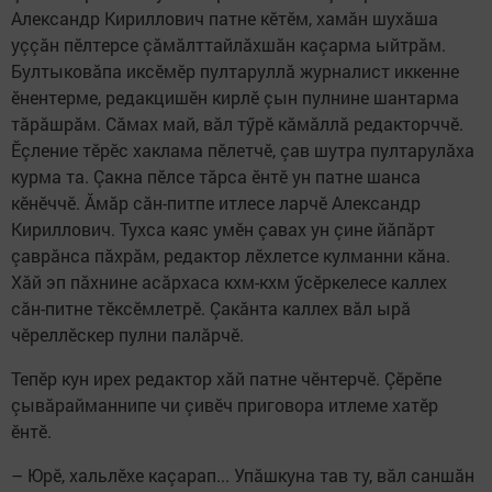
Александр Кириллович патне кӗтӗм, хамăн шухăша
уççăн пӗлтерсе çăмăлттайлăхшăн каçарма ыйтрăм.
Бултыковăпа иксӗмӗр пултаруллă журналист иккенне
ӗнентерме, редакцишӗн кирлӗ çын пулнине шантарма
тăрăшрăм. Сăмах май, вăл тӳрӗ кăмăллă редакторччӗ.
Ӗçление тӗрӗс хаклама пӗлетчӗ, çав шутра пултарулăха
курма та. Çакна пӗлсе тăрса ӗнтӗ ун патне шанса
кӗнӗччӗ. Ăмăр сăн-питпе итлесе ларчӗ Александр
Кириллович. Тухса каяс умӗн çавах ун çине йăпăрт
çаврăнса пăхрăм, редактор лӗхлетсе кулманни кăна.
Хăй эп пăхнине асăрхаса кхм-кхм ӳсӗркелесе каллех
сăн-питне тӗксӗмлетрӗ. Çакăнта каллех вăл ырă
чӗреллӗскер пулни палăрчӗ.
Тепӗр кун ирех редактор хăй патне чӗнтерчӗ. Çӗрӗпе
çывăрайманнипе чи çивӗч приговора итлеме хатӗр
ӗнтӗ.
– Юрӗ, хальлӗхе каçарап... Упăшкуна тав ту, вăл саншăн