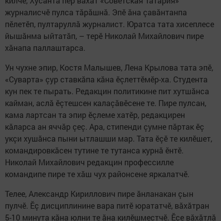
килчӗ, Хусанта пӗр вăхăт «Советская Татария»
журналисчӗ пулса тăрăшнă. Эпӗ ăна çавăнтанпа
пӗлетӗп, пултаруллă журналист. Юратса тата хисеплесе
йышăнма ыйтатăп, – терӗ Николай Михайлович пире
хăнапа паллаштарса.
Ун чухне эпир, Костя Малышев, Лена Крылова тата эпӗ,
«Суварта» çур ставкăпа кăна ӗçлеттӗмӗр-ха. Студента
кун пек те пырать. Редакцин политикине пит хутшăнса
кайман, аслă ӗçтешсен калаçăвӗсене те. Пире пулсан,
кама лартсан та эпир ӗçлеме хатӗр, редакцирен
кăларса ан яччăр çеç. Ара, стипенди çумне пăртак ӗç
укçи хушăнса пыни ытлашши мар. Тата ӗçӗ те килӗшет,
командировкăсен тутине те тутанса курнă ӗнтӗ.
Николай Михайлович редакцин профессилле
командипе пире те хăш чух районсене яркалатчӗ.
Телее, Александр Кириллович пире ăнланакан çын
пулчӗ. Ӗç дисциплинине вара питӗ юрататчӗ, вăхăтран
5-10 минута кăна юлни те ăна килӗшместчӗ. Ӗçе вăхăтлă