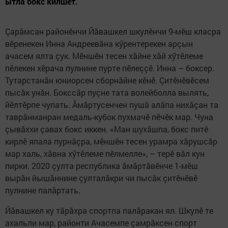
ытла бокс килшет.
Çарăмсан районӗнчи Йăвашкел шкулӗнчи 9-мӗш класра
вӗренекен Инна Андреевăна кӳрентерекен арçын
ачасем ялта çук. Мӗншӗн тесен хăйне хăй хӳтӗлеме
пӗлекен хӗрача пулнине пурте пӗлеççӗ. Инна – боксер.
Тутарстанăн юниорсен сборнăйне кӗнӗ. Çитӗнӗвӗсем
пысăк унăн. Бокссăр пуçне тата волейболла вылять,
йӗлтӗрпе чупать. Ăмăртусенчен пушă алăпа нихăçан та
таврăнманран медаль-кубок пухмачӗ пӗчӗк мар. Чуна
çывăххи çавах бокс иккен. «Ман шухăшпа, бокс питӗ
кирлӗ япала пурнăçра, мӗншӗн тесен урамра хăрушсăр
мар халь, хăвна хӳтӗлеме пӗлмелле», – терӗ вăл кун
пирки. 2020 çулта республика ăмăртăвӗнче 1-мӗш
вырăн йышăннине çулталăкри чи пысăк çитӗнӗвӗ
пулнине палăртать.
Йăвашкел ку тăрăхра спортпа палăракан ял. Шкулӗ те
ахальли мар, районти Ачасемпе çамрăксен спорт