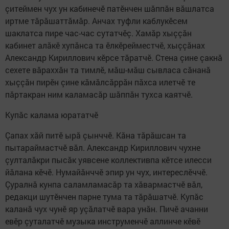
çитеймен чух ун кабинечӗ патӗнчен шăппăн вăшлатса
иртме тăрăшаттăмăр. Анчах туфли каблукӗсем
шаклатса пире час-час сутатчӗç. Хамăр хыççăн
кабинет алăкӗ хупăнса та ӗлкӗрейместчӗ, хыççăнах
Александр Кириллович кӗрсе тăратчӗ. Стена çине çакнă
сехете вăраххăн та тимлӗ, мăш-мăш сывласа сăнанă
хыççăн пирӗн çине кăмăлсăррăн пăхса илетчӗ те
пăртакран ним каламасăр шăппăн тухса каятчӗ.
Купăс калама юрататчӗ
Çапах хăй питӗ ырă çынччӗ. Кăна тăрăшсан та
пытараймастчӗ вăл. Александр Кириллович чухне
çулталăкри пысăк уявсене коллективпа кӗтсе илесси
йăлана кӗчӗ. Нумайăнччӗ эпир ун чух, интереслӗччӗ.
Çуралнă кунпа саламламасăр та хăвармастчӗ вăл,
редакци шутӗнчен парне тума та тăрăшатчӗ. Купăс
каланă чух чунӗ яр уçăлатчӗ вара унăн. Пичӗ ачанни
евӗр çуталатчӗ музыка инструменчӗ аллинче кӗвӗ