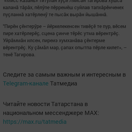
«Мисс Казань» титулӑн хуҫи Ляйсан Тагирова хушса
каланӑ тӑрӑх, пӗлӳпе пӗрремӗш суйлав тапхӑрӗнченех
пуҫланнӑ хатӗрленӳ те пысӑк вырӑн йышӑннӑ.
"Пирӗн ҫӗнтерӳре – йӗркелекенсен тивӗҫӗ те пур, вӗсем
пире хатӗрлерӗҫ, сцена ҫинче тӗрӗс утма вӗрентрӗҫ.
Уйрӑммӑн илсен, пиреиэ хумханӑва ҫӗнтерме
вӗрентрӗҫ. Ку ҫӑмӑл мар, ҫапах опытпа пӗрле килет», –
тенӗ Тагирова.
Следите за самым важным и интересным в
Telegram-канале
Татмедиа
Читайте новости Татарстана в
национальном мессенджере MАХ:
https://max.ru/tatmedia