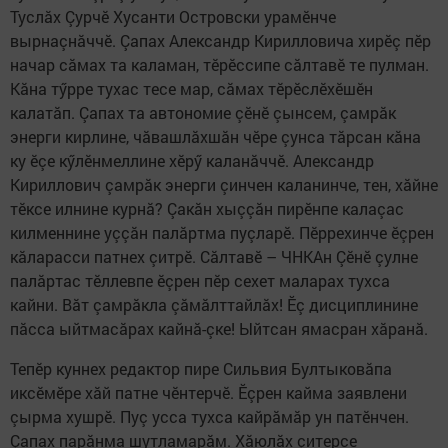
Туслăх Çурчӗ Хусанти Островски урамӗнче
вырнаçнăччӗ. Çапах Александр Кирилловича хирӗç пӗр
начар сăмах та каламан, тӗрӗссипе сăлтавӗ те пулман.
Кăна тӳрре тухас тесе мар, сăмах тӗрӗслӗхӗшӗн
калатăп. Çапах та автономие çӗнӗ çынсем, çамрăк
энерги кирлине, чăвашлăхшăн чӗре çунса тăрсан кăна
ку ӗçе кӳлӗнмеллине хӗрӳ каланăччӗ. Александр
Кириллович çамрăк энерги çинчен каланинче, тен, хăйне
тӗксе илнине курнă? Çакăн хыççăн пирӗнпе калаçас
килменнине уççăн палăртма пуçларӗ. Пӗррехинче ӗçрен
кăларасси патнех çитрӗ. Сăлтавӗ – ЧНКАн Çӗнӗ çулне
палăртас тӗллевпе ӗçрен пӗр сехет маларах тухса
кайни. Вăт çамрăкла çăмăлттайлăх! Ӗç дисциплинине
пăсса ыйтмасăрах кайнă-çке! Ыйтсан ямасран хăранă.
Тепӗр куннех редактор пире Сильвия Бултыковăпа
иксӗмӗре хăй патне чӗнтерчӗ. Ӗçрен кайма заявлени
çырма хушрӗ. Пуç усса тухса кайрăмăр ун патӗнчен.
Çапах парăнма шутламарăм. Хăюлăх çитерсе