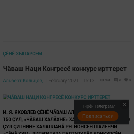
ÇӖНӖ ХЫПАРСЕМ
Чӑваш Наци Конгресӗ конкурс ирттерет
Альберт Кольцов,
1 February 2021 - 15:13
945
0
0
Пирӗн Телеграм?
И. Я. ЯКОВЛЕВ ÇĔНĔ ЧĂВАШ АЛФАВИТНЕ ТУНĂРАНПА
Подписаться
150 ÇУЛ, «ЧĂВАШ ХАЛĂХНЕ» ХАЛАЛА ÇЫРНĂРАНПА 100
ÇУЛ ÇИТНИНЕ ХАЛАЛЛАНĂ РЕГИОНСЕН ШАЙĔНЧИ
«ÇĔНĔ ХУМ» ЛИТЕРАТУРА ПУЛТАРУЛĂХ КОНКУРСĔН