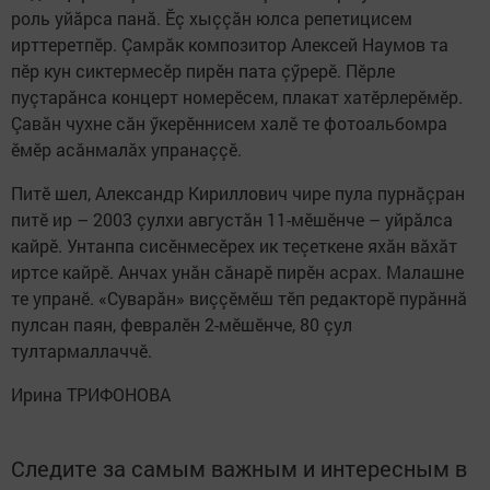
роль уйăрса панă. Ӗç хыççăн юлса репетицисем
ирттеретпӗр. Çамрăк композитор Алексей Наумов та
пӗр кун сиктермесӗр пирӗн пата çӳрерӗ. Пӗрле
пуçтарăнса концерт номерӗсем, плакат хатӗрлерӗмӗр.
Çавăн чухне сăн ӳкерӗннисем халӗ те фотоальбомра
ӗмӗр асăнмалăх упранаççӗ.
Питӗ шел, Александр Кириллович чире пула пурнăçран
питӗ ир – 2003 çулхи августăн 11-мӗшӗнче – уйрăлса
кайрӗ. Унтанпа сисӗнмесӗрех ик теçеткене яхăн вăхăт
иртсе кайрӗ. Анчах унăн сăнарӗ пирӗн асрах. Малашне
те упранӗ. «Суварăн» виççӗмӗш тӗп редакторӗ пурăннă
пулсан паян, февралӗн 2-мӗшӗнче, 80 çул
тултармаллаччӗ.
Ирина ТРИФОНОВА
Следите за самым важным и интересным в