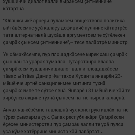
хушшинчи диалог валли вырӑнсем ҫитменнине
кӑтартнӑ.
"Юлашки икӗ эрнери пулӑмсем обществопа политика
ыйтӑвӗсемпе уҫӑ калаҫу дефицичӗ пулнине кӑтартрӗҫ
тата алтернативлӑ шухӑша аргументсемпе хӳтӗлекен
ҫамрӑк ҫынсем ҫитменнине",– тесе палӑртрӗ министр.
Ун сӑмахӗсемпе, пур площадкӑсене кирек хӑш ҫамрӑк
ҫыншӑн та уҫӑрах тумалла. Тутарстанра влаҫпа
ҫамрӑксем хушшинчи диалог валли площадкӑсем
тӑвас ыйтӑва Дамир Фаттахов Хусанта январӗн 23-
мӗшӗнче иртнӗ санкциленмен митинга тухнӑ
ҫамрӑксемпе те сӳтсе явнӑ. Январӗн 31-мӗшӗнче хӑй те
хирӗҫлев акцине тухнӑ ҫынсем патне пырса калаҫнӑ.
Анчах яш-кӗрӗмпе тавлашнӑ чух конструктивлӑх патне
тӳрех ҫывхарма ҫук. Ҫапах республикӑри Ҫамрӑксен
ӗҫӗсен министерстви пур ҫамрӑк валли те уҫӑ пулса
усӑ кӳме хатӗррине министр хӑй палӑртать.