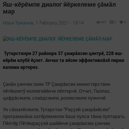
Яш-кӗрӗмпе диалог йӗркелеме ҫӑмӑл
мар
Илья Туманов,
1 February 2021 - 19:14
907
0
0
Тутарстанри 27 районра 37 ҫамрӑксен центрӗ, 228 яш-
кӗрӗм клубӗ ӗҫлет. Анчах та вӗсен эффективлӑхӗ пирки
калама иртерех.
Ҫакӑн ҫинчен паян ТР Ҫамрӑксен министерствин
пӗтӗмлетӳ коллегийӗнче пӗлтерчӗ. Отчет, Паллах,
цифрӑсемпе, слайдсемпе, роликсемпе пуянччӗ.
Ун сӑмахӗсемпе, Тутарстан "Раҫҫей ҫамрӑкӗсем"
программӑна хатӗрлемелли база пулса тӑма пултарать.
Пӗлтӗр Пӗтӗмраҫҫей шайӗнче ҫамрӑксем ҫинчен