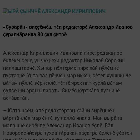
«Суварăн» виççӗмӗш тӗп редакторӗ Александр Иванов
çуралнăранпа 80 çул çитрӗ
Александр Кириллович Ивановпа пире, редакцире
ӗçлекенсене, ун чухнехи редактор Николай Сорокин
паллаштарчӗ. Хыпар пӗлтерме пире хăй пӳлӗмне
пуçтарчӗ. Унта вăл пӗччен мар иккен, сӗтел хушшинче
вăтам пӳллӗ, кӗрнеклӗ, тӗттӗмрех пит-куçлă вăтам
çулсенчи арçын ларать. Симӗс курткăпа пулнине
астăватăп.
– Юлташсем, эпӗ редактортан кайни сирӗншӗн
вăрттăнлăх мар ӗнтӗ, ку паллă япала. Ман вырăна
малашне сирӗнпе Александр Иванов ӗçлӗ. Вăл
Новороссийскра тухса тăракан хаçатра ӗçленӗ çӗртен