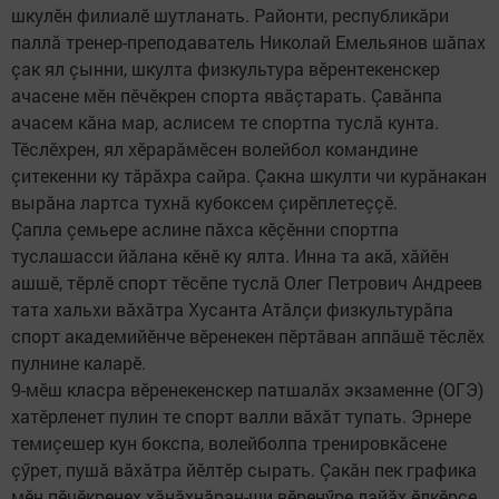
шкулӗн филиалӗ шутланать. Районти, республикăри
паллă тренер-преподаватель Николай Емельянов шăпах
çак ял çынни, шкулта физкультура вӗрентекенскер
ачасене мӗн пӗчӗкрен спорта явăçтарать. Çавăнпа
ачасем кăна мар, аслисем те спортпа туслă кунта.
Тӗслӗхрен, ял хӗрарăмӗсен волейбол командине
çитекенни ку тăрăхра сайра. Çакна шкулти чи курăнакан
вырăна лартса тухнă кубоксем çирӗплетеççӗ.
Çапла çемьере аслине пăхса кӗçӗнни спортпа
туслашасси йăлана кӗнӗ ку ялта. Инна та акă, хăйӗн
ашшӗ, тӗрлӗ спорт тӗсӗпе туслă Олег Петрович Андреев
тата хальхи вăхăтра Хусанта Атăлçи физкультурăпа
спорт академийӗнче вӗренекен пӗртăван аппăшӗ тӗслӗх
пулнине каларӗ.
9-мӗш класра вӗренекенскер патшалăх экзаменне (ОГЭ)
хатӗрленет пулин те спорт валли вăхăт тупать. Эрнере
темиçешер кун бокспа, волейболпа тренировкăсене
çӳрет, пушă вăхăтра йӗлтӗр сырать. Çакăн пек графика
мӗн пӗчӗкренех хăнăхнăран-ши вӗренӳре лайăх ӗлкӗрсе