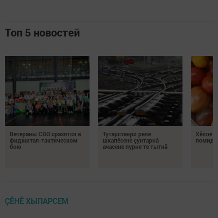
Топ 5 новостей
Ветераны СВО сразятся в
Тутарстанри реле
Хӗлле в
фиджитал-тактическом
шкапӗсене çунтарнă
помидо
бою
ачасене пурне те тытнă
ÇӖНӖ ХЫПАРСЕМ