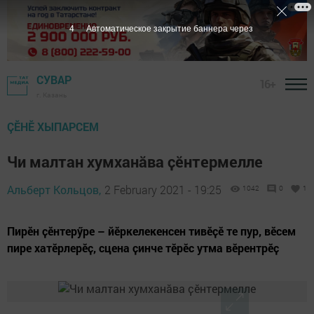
3
Автоматическое закрытие баннера через
СУВАР
16+
г. Казань
ÇӖНӖ ХЫПАРСЕМ
Чи малтан хумханӑва ҫӗнтермелле
Альберт Кольцов,
2 February 2021 - 19:25
1042
0
1
Пирӗн ҫӗнтерӳре – йӗркелекенсен тивӗҫӗ те пур, вӗсем
пире хатӗрлерӗҫ, сцена ҫинче тӗрӗс утма вӗрентрӗҫ