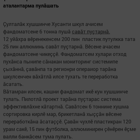
аталантарма пулӑшать
Ҫулталӑк хушшинче Хусанти шкул ачисем
фандоматсене 6 тонна пушӑ
савӑт пуҫтарнӑ.
12 уйӑхра вӗренекенсем 200 пин пластик путулкка тата
25 пин аллюминь савӑт пуҫтарнӑ. Вӗсене ачасем
фандоматсене чикеҫҫӗ. Фандоматсем хулари отход
пухӑнса пынипе сӑнакан мониторинг системипе
ҫыхӑннӑ, ҫавӑнпа та регионри операиор тарӑна
шкулсенчен вӑхӑтлӑ илсе тухать те переработка
ӑсатать.
Вӑтамран илсен, кашни фандомат икӗ кун хушшинче
тулать. Пилотлӑ проект тарӑна пуҫтарас система
эффективлӑхне кӑтартнӑ. Савӑтсен 6 тоннине хушма
сортировка кирлӗ мар, брикетланӑ хыҫҫӑн вӗсене
переработкӑна ӑсатаҫҫӗ. Ҫавӑн чухлӗ пластикран 120
урам сакӗ, 15 пин футболка, аллюминирен ҫӗнӗрен ӗҫме
валли банкӑсем тума пулать.