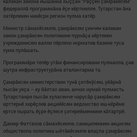
калакан закона йышӑннӑ хыҫҫӑн "Раҫҫей ҫамрӑкӗсем"
федераллӑ программӑна ӗҫе кӗртмелле. Тутарстан ӑна
хатӗрлекен никӗсри регион пулма хатӗр.
Министр сӑмахӗсемпе, ҫамрӑксем ҫинчен калакан
закон ҫамрӑксен политикине пурнӑҫа кӗртекен
учрежденисем валли пӗрлехи норматив базине туса
хума пулӑшать.
Программӑри тепӗр утӑм финансировани пулмалла, ҫав
шутра инфраструктурӑна аталантарма та.
Ҫамрӑксен министерствин тунӑ ҫитӗнӳсем, уйӑрнӑ
пысӑк укҫа – ку йӑлтах аван, анчах нумай пулмасть
Тутарстанри пысӑк хуласенче чарусӑр ҫамрӑксем
ирттернӗ хирӗҫлев акцийӗсем ведомство яш-кӗрӗме
ертсе пырать ӗҫре ӗҫлесе ҫитерейменнине кӑтартрӗ.
Дамир Фаттахов сӑмахӗсемпе, санкциленмен акцисем
обществопа политика ыйтӑвӗсемпе влаҫпа ҫамрӑксем