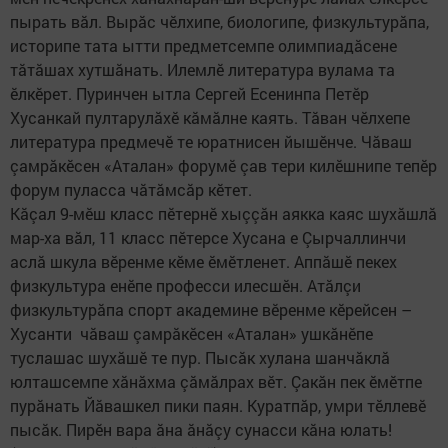
пырать вăл. Вырăс чӗлхипе, биологипе, физкультурăпа,
историпе тата ытти предметсемпе олимпиадăсене
тăтăшах хутшăнать. Илемлӗ литература вулама та
ӗлкӗрет. Пуринчен ытла Сергей Есенинпа Петӗр
Хусанкай пултарулăхӗ кăмăлне каять. Тăван чӗлхепе
литература предмечӗ те юратнисен йышӗнче. Чăваш
çамрăкӗсен «Аталан» форумӗ çав тери килӗшнипе тепӗр
форум пуласса чăтăмсăр кӗтет.
Кăçал 9-мӗш класс пӗтернӗ хыççăн аякка каяс шухăшлă
мар-ха вăл, 11 класс пӗтерсе Хусана е Çырчаллинчи
аслă шкула вӗренме кӗме ӗмӗтленет. Аппăшӗ пекех
физкультура енӗпе професси илесшӗн. Атăлçи
физкультурăпа спорт академине вӗренме кӗрейсен –
Хусанти чăваш çамрăкӗсен «Аталан» ушкăнӗпе
туслашас шухăшӗ те пур. Пысăк хулана шанчăклă
юлташсемпе хăнăхма çăмăлрах вӗт. Çакăн пек ӗмӗтпе
пурăнать Йăвашкел пики паян. Куратпăр, умри тӗллевӗ
пысăк. Пирӗн вара ăна ăнăçу сунасси кăна юлать!