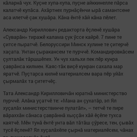
кăларнă чух. Куçне хупа-хупа, пуçне айккинелле пăрса
калатчӗ купăса. Ахăртнех пурнăçӗнчи ырă самантсене
аса илетчӗ çак хушăра. Кăна ӗнтӗ хăй кăна пӗлет.
Александр Кириллович редакторта ӗçленӗ хушăра
«Суварăн» тиражӗ калама çук ӳссе кайрӗ. 7 пине те
çитсе пыратчӗ. Белоруссири Минск хулине те çитерчӗ
хаçата. Унтан çыракансем те пурччӗ. Командировкăсем
çулталăк тăршшӗпех. Ун чух хальхи пек пӗр кунра
çаврăнса килмен. Каяс-тăк виçӗ кунран сахала мар
яратчӗ. Пуçтарса килнӗ материалсем вара пӗр уйăх
çырмалăх та çитетчӗç.
Тата Александр Кирилловичăн юратнă министерство
пурччӗ. Алăка уçатчӗ те: «Мана ан çухатăр, эп Ял
хуçалăх министерствинче пулатăп», – тетчӗ те пире
вăраххăн сăнаса çаврăннă хыççăн хăй ӗçӗпе тухса
каятчӗ. Мӗн тунă ӗнтӗ унта вăл тăтăш çӳресе, тен, çывăх
тусӗ ӗçленӗ? Ял хуçалăхӗпе çырнă материалӗсем, чăнах