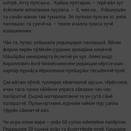
ыйтрӗ. Атту пулсан-и... Кайма пултаран, – терӗ вăл хут
ӗçӗсемпе аппаланма пуçласа. – Э, чим-ха... Упăшкушăн
та санăн манах тав тумалла. Эп пулман пулсан эс унпа
паллашас та çукчӗ-ха, – темле ачалла хушса хучӗ
юлашкинчен.
Чăн та, пулас упăшкапа редакцирех паллашнă. Вӗсен
фирми пирӗн пӳлӗмӗн çуррине арендăна илнӗччӗ.
Мăшăрăм менеджерта ӗçлетчӗ ун чух. Александр
Кириллович ӗнтӗ бизнесменсене редакцие кӗртсе ман
харпăр пурнăçа йӗркеленме пулăшрăм тесшӗнччӗ пулӗ.
Çак вăтам пӳллӗ, туллирех кӗлеткеллӗ арçын, тӗрӗссипе,
ачан таса чунне хăйӗнче упраса хăварни час-час
палăратчӗ. Çырнă материалсенче те ун çутă сăнӗ
палăратчӗ. Пулни-иртнине, курнине мӗнле пур çапла
тӳррӗн сăнлатчӗ вăл.
Чи асра юлни вара – унăн 60 çулхи юбилейне палăртни.
Редакцире 20 çынна яхăн та ӗçлеттӗмӗр пулӗ. Кашнине