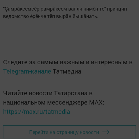
"Ҫамрӑксемсӗр ҫамрӑксем валли нимӗн те" принцип
ведомство ӗҫӗнче тӗп вырӑн йышӑнать.
Следите за самым важным и интересным в
Telegram-канале
Татмедиа
Читайте новости Татарстана в
национальном мессенджере MАХ:
https://max.ru/tatmedia
Перейти на страницу новости