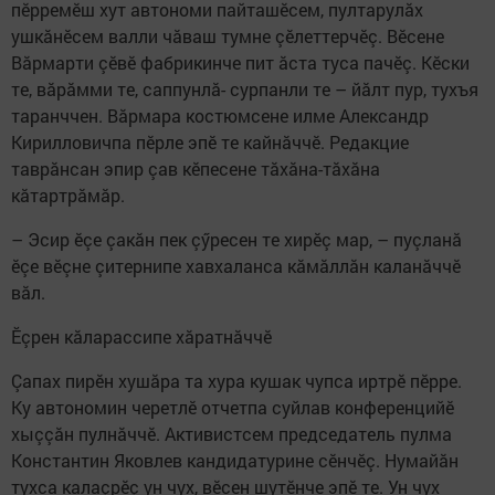
пӗрремӗш хут автономи пайташӗсем, пултарулăх
ушкăнӗсем валли чăваш тумне çӗлеттерчӗç. Вӗсене
Вăрмарти çӗвӗ фабрикинче пит ăста туса пачӗç. Кӗски
те, вăрăмми те, саппунлă- сурпанли те – йăлт пур, тухъя
таранччен. Вăрмара костюмсене илме Александр
Кирилловичпа пӗрле эпӗ те кайнăччӗ. Редакцие
таврăнсан эпир çав кӗпесене тăхăна-тăхăна
кăтартрăмăр.
– Эсир ӗçе çакăн пек çӳресен те хирӗç мар, – пуçланă
ӗçе вӗçне çитернипе хавхаланса кăмăллăн каланăччӗ
вăл.
Ӗçрен кăларассипе хăратнăччӗ
Çапах пирӗн хушăра та хура кушак чупса иртрӗ пӗрре.
Ку автономин черетлӗ отчетпа суйлав конференцийӗ
хыççăн пулнăччӗ. Активистсем председатель пулма
Константин Яковлев кандидатурине сӗнчӗç. Нумайăн
тухса калаçрӗç ун чух, вӗсен шутӗнче эпӗ те. Ун чух