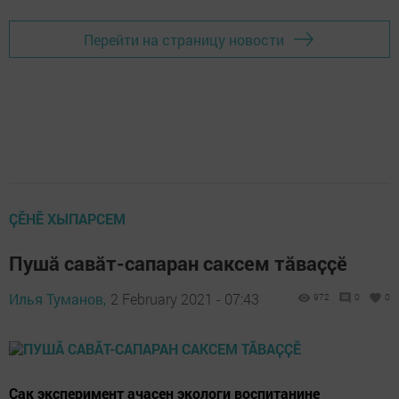
Перейти на страницу новости
ÇӖНӖ ХЫПАРСЕМ
Пушӑ савӑт-сапаран саксем тӑваҫҫӗ
Илья Туманов,
2 February 2021 - 07:43
972
0
0
Ҫак эксперимент ачасен экологи воспитанине