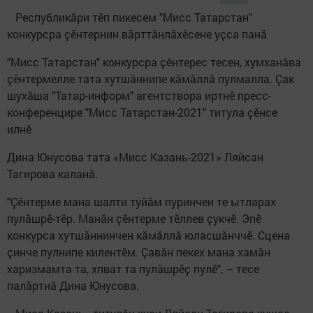
Республикӑри тӗп пикесем "Мисс Татарстан"
конкурсра ҫӗнтернин вӑрттӑнлӑхӗсене уҫса панӑ
"Мисс Татарстан" конкурсра ҫӗнтерес тесен, хумханӑва
ҫӗнтермелле тата хутшӑннипе кӑмӑллӑ пулмалла. Ҫак
шухӑша "Татар-информ" агентствора иртнӗ пресс-
конференцире "Мисс Татарстан-2021" титула ҫӗнсе
илнӗ
Дина Юнусова тата «Мисс Казань-2021» Ляйсан
Тагирова каланӑ.
"Ҫӗнтерме мана шалти туйӑм пуринчен те ытларах
пулӑшрӗ-тӗр. Манӑн ҫӗнтерме тӗллев ҫукчӗ. Эпӗ
конкурса хутшӑннинчен кӑмӑллӑ юласшӑнччӗ. Сцена
ҫинче пулнипе килентӗм. Ҫавӑн пекех мана хамӑн
харизмамта та, хпват та пулӑшрӗҫ пулӗ", – тесе
палӑртнӑ Дина Юнусова.