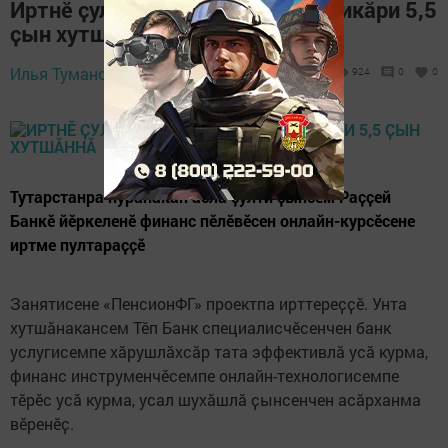
Иртнӗ ҫул ҫак проектра республикӑри 5,5
ҫын хутшӑннӑ
Илья Туманов,
2 February 2021 - 12:12
924
0
0
Тутарстанра пурӑнакан аслӑ ҫулти ҫынсем Раҫҫей
Банкӗ йӗркеленӗ финанс пӗлӗвӗсен онлайн-курсӗсене
иртме пултараҫҫӗ
Занятисене «ПенсионФГ» проектпа ирттереҫҫӗ. Унта
хутшӑнакансем Тӗп Банк специалисчӗсенчен банк
услугисемпе хӑрушлӑхсӑр тата эффективлӑ усӑ курма,
финанс инструменчӗсемпе онлайн-технологисемпе
тӗрӗс усӑ курма, усал шухӑшлӑ ҫынсенчен асӑрханма
вӗренӗҫ.