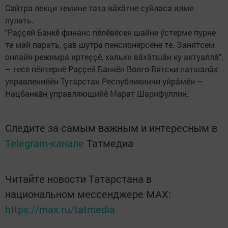
Сайтра лекци темине тата вӑхӑтне суйласа илме
пулать.
"Раҫҫей Банкӗ финанс пӗлӗвӗсен шайне ӳстерме пурне
те май парать, ҫав шутра пенсионерсене те. Занятсем
онлайн-режимра иртеҫҫӗ, хальхи вӑхӑтшӑн ку актуаллӑ",
– тесе пӗлтернӗ Раҫҫей Банкӗн Волго-Вятски патшалӑх
управленийӗн Тутарстан Республикинчи уйрӑмӗн –
Нацбанкӑн управляющийӗ Марат Шарифуллин.
Следите за самым важным и интересным в
Telegram-канале
Татмедиа
Читайте новости Татарстана в
национальном мессенджере MАХ:
https://max.ru/tatmedia