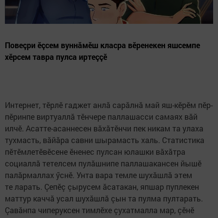
Повеçри ӗçсем вуннăмӗш класра вӗренекен яшсемпе
хӗрсем тавра пулса иртеççӗ
Интернет, тӗрлӗ гаджет анлă сарăлнă май яш-кӗрӗм пӗр-
пӗринпе виртуаллă тӗнчере паллашасси самаях вăй
илчӗ. Асатте-асаннесен вăхăтӗнчи пек никам та улаха
тухмасть, вăйăра савни шырамасть халь. Статистика
пӗтӗмлетӗвӗсене ӗненес пулсан юлашки вăхăтра
социаллă тетелсем пулăшнипе паллашакансен йышӗ
палăрмаллах ӳснӗ. Унта вара темле шухăшлă этем
те ларать. Çепӗç çырусем ăсатакан, япшар пуплекен
маттур каччă усал шухăшлă çын та пулма пултарать.
Çавăнпа чиперуксен тимлӗхе çухатмалла мар, çӗнӗ