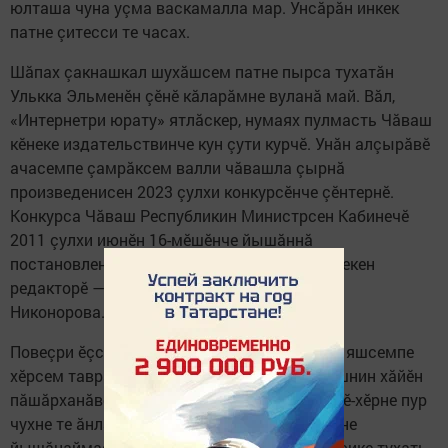
юлташа чуна уçма васкамалла мар. Унсăрăн инкек
патне çитесси те часах.
Шăпах çакнашкал шухăшсем патне пырса тухатăн
Улькка Эльменӗн çӗнӗ кăларăмне вуланă май. Вăл,
«Интернетри юрату» ятлăскер, нумаях пулмасть Чăваш
кӗнеке издательствинче кун çути курчӗ. Унăн алçырăвӗ
ачасемпе çамрăксем валли чăвашла çырнă
произведенисен 2023 çулхи конкурсӗнче çӗнтернӗ.
Конкурса Чăваш Республикин Министрсен Кабинечӗ
2011 çулхи июнӗн 16-мӗшӗнче йышăннă
постановленипе килӗшӳллӗн йӗркеленӗ. Кӗнекен
редакторӗ — Ольга Иванова, ӳнерçи — Анна
Никонорова. Тиражӗ — 1000 экземпляр.
Повеçри ӗçсем вуннăмӗш класра вӗренекен яшсемпе
хӗрсем тавра пулса иртеççӗ. Çамрăксен кашнин хăйӗн
пăшăрханăвӗ, ӗмӗчӗсем. Ашшӗ-амăшӗ ывăлӗ-хӗрне пур
чухне те ăнланаймасть, вӗсен пурнăç йӗркине
йышăнаймасть. Çавна май хирӗçтăру сике-сике тухать.