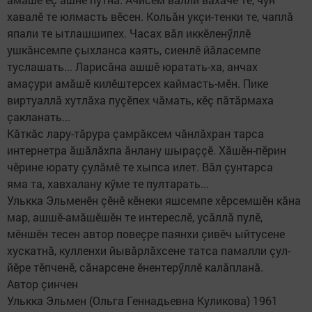
хавалӗ те юлмасть вӗсен. Кольăн укçи-тенки те, чаплă
япали те ытлашшипех. Часах вăл иккӗленӳллӗ
ушкăнсемпе çыхланса каять, сиенлӗ йăласемпе
туслашать... Ларисăна ашшӗ юратать-ха, анчах
амаçури амăшӗ килӗштерсех каймасть-мӗн. Пике
виртуаллă хутлăха пуçӗпех чăмать, кӗç пăтăрмаха
çакланать...
Кăткăс лару-тăрура çамрăксем чăнлăхран тарса
интернетра ăшăлăхпа ăнлану шыраççӗ. Хăшӗн-пӗрин
чӗрине юрату çулăмӗ те хыпса илет. Вăл çунтарса
яма та, хавхалану кӳме те пултарать...
Улькка Эльменӗн çӗнӗ кӗнеки яшсемпе хӗрсемшӗн кăна
мар, ашшӗ-амăшӗшӗн те интереслӗ, усăллă пулӗ,
мӗншӗн тесен автор повеçре паянхи çивӗч ыйтусене
хускатнă, кулленхи йывăрлăхсене татса памалли çул-
йӗре тӗпченӗ, сăнарсене ӗнентерӳллӗ калăпланă.
Автор çинчен
Улькка Эльмен (Ольга Геннадьевна Куликова) 1961