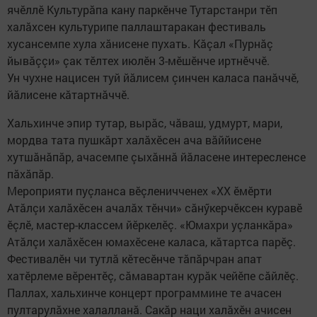
ячӗллӗ Культурăпа кану паркӗнче Тутарстанри тӗп
халăхсен культурипе паллаштаракан фестиваль
хусансемпе хула хăнисене пухать. Кăçал «Пурнăç
йывăççи» çак тӗлтех июлӗн 3-мӗшӗнче иртнӗччӗ.
Ун чухне нацисен туй йăлисем çинчен каласа панăччӗ,
йăлисене кăтартнăччӗ.
Хальхинче эпир тутар, вырăс, чăваш, удмурт, мари,
мордва тата пушкăрт халăхӗсен ача вăййисене
хутшăнăпăр, ачасемпе çыхăннă йăласене интересленсе
пăхăпăр.
Мероприяти пуçланса вӗçленичченех «XX ӗмӗрти
Атăлçи халăхӗсен ачалăх тӗнчи» сăнӳкерчӗксен куравӗ
ӗçлӗ, мастер-классем йӗркелӗç. «Юмахри уçланкăра»
Атăлçи халăхӗсен юмахӗсене каласа, кăтартса парӗç.
Фестивалӗн чи тутлă кӗтесӗнче тăпăрчран апат
хатӗрлеме вӗрентӗç, сăмавартан курăк чейӗпе сăйлӗç.
Паллах, хальхинче концерт программине те ачасен
пултарулăхне халалланă. Сакăр наци халăхӗн ачисен