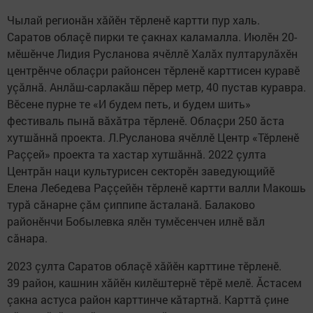
Чылай регионăн хăйӗн тӗрленӗ картти пур халь.
Саратов облаçӗ пирки те çакнах каламалла. Июлӗн 20-
мӗшӗнче Лидия Русланова ячӗллӗ Халăх пултарулăхӗн
центрӗнче облаçри районсен тӗрленӗ карттисен куравӗ
уçăлнă. Анлăш-сарлакăш пӗрер метр, 40 пустав куравра.
Вӗсене пурне те «И будем петь, и будем шить»
фестиваль пынă вăхăтра тӗрленӗ. Облаçри 250 ăста
хутшăннă проекта. Л.Русланова ячӗллӗ Центр «Тӗрленӗ
Раççей» проекта та хастар хутшăннă. 2022 çулта
Центрăн наци культурисен секторӗн заведующийӗ
Елена Лебедева Раççейӗн тӗрленӗ картти валли Макошь
турă сăнарне çăм çиппипе ăсталанă. Балаково
районӗнчи Бобылевка ялӗн тумӗсенчен илнӗ вăл
сăнара.
2023 çулта Саратов облаçӗ хăйӗн карттине тӗрленӗ.
39 район, кашнин хăйӗн килӗштернӗ тӗрӗ мелӗ. Ăстасем
çакна астуса район карттинче кăтартнă. Карттă çине