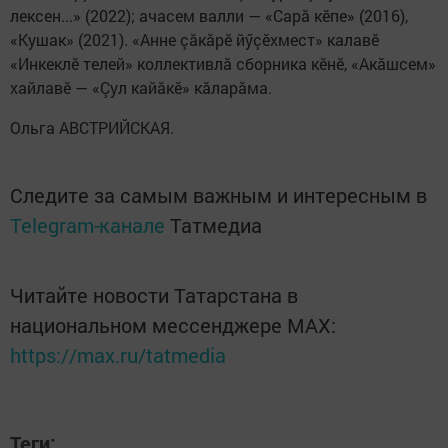
лексен...» (2022); ачасем валли — «Сарă кӗпе» (2016),
«Кушак» (2021). «Анне çăкăрӗ йӳçӗхмест» калавӗ
«Инкеклӗ телей» коллективлă сборника кӗнӗ, «Акăшсем»
хайлавӗ — «Çул кайăкӗ» кăларăма.
Ольга АВСТРИЙСКАЯ.
Следите за самым важным и интересным в
Telegram-канале
Татмедиа
Читайте новости Татарстана в
национальном мессенджере MАХ:
https://max.ru/tatmedia
Теги: