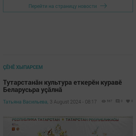
Перейти на страницу новости
ÇӖНӖ ХЫПАРСЕМ
Тутарстанăн культура еткерӗн куравӗ
Беларусьра уçăлнă
Татьяна Васильева,
3 August 2024 - 08:17
567
0
0