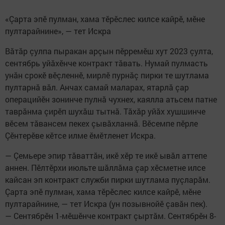
«Çарта эпӗ пулман, хама тӗрӗслес килсе кайрӗ, мӗне
пултарайнине», — тет Искра
Вăтăр çулпа пыракан арçын пӗрремӗш хут 2023 çулта,
сентябрь уйăхӗнче контракт тăвать. Нумай пулмасть
унăн срокӗ вӗçленнӗ, мирлӗ пурнăç пирки те шутлама
пултарнă вăл. Анчах самай маларах, ятарлă çар
операцийӗн зонинче пулнă чухнех, каялла атьсем патне
таврăнма çирӗп шухăш тытнă. Тăхăр уйăх хушшинче
вӗсем тăвансем пекех çывăхланнă. Вӗсемпе пӗрле
Çӗнтерӗве кӗтсе илме ӗмӗтленет Искра.
— Çемьере эпир тăваттăн, икӗ хӗр те икӗ ывăл аттепе
аннен. Пӗлтӗрхи июльте шăллăма çар хӗсметне илсе
кайсан эп контракт служби пирки шутлама пуçларăм.
Çарта эпӗ пулман, хама тӗрӗслес килсе кайрӗ, мӗне
пултарайнине, — тет Искра (ун позывнойӗ çавăн пек).
— Сентябрӗн 1-мӗшӗнче контракт çыртăм. Сентябрӗн 8-