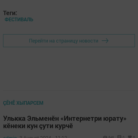
Теги:
ФЕСТИВАЛЬ
Перейти на страницу новости
ÇӖНӖ ХЫПАРСЕМ
Улькка Эльменӗн «Интернетри юрату»
кӗнеки кун çути курчӗ
admin,
3 August 2024 - 11:12
646
0
0