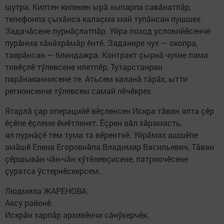
шутра. Килтен килекен ырă хыпарпа савăнатпăр,
телефонпа çыхăнса калаçма май тупăнсан пушшех.
Задачăсене пурнăçлатпăр. Уйра поход условийӗсенче
пурăнма хăнăхрăмăр ӗнтӗ. Заданире чух — окопра,
таврăнсан — блиндажра. Контракт çырнă чухне пама
тивӗçлӗ тӳлевсене илетпӗр, Тутарстанран
парăнаканнисене те. Атьсем каланă тăрăх, ытти
регионсенче тӳлевсем самай пӗчӗкрех.
Ятарлă çар операцийӗ вӗçленсен Искра тăван ялта çӗр
ӗçӗпе ӗçлеме ӗмӗтленет. Ӗçрен вăл хăрамасть,
ял пурнăçӗ тем тума та вӗрентнӗ. Уйрăмах ашшӗпе
амăшӗ Елена Егоровнăпа Владимир Васильевич, Тăван
çӗршывăн чăн-чăн хӳтӗлевçисене, патриочӗсене
çуратса ӳстернӗскерсем.
Людмила ЖАРЕНОВА.
Аксу районӗ.
Искрăн харпăр архивӗнчи сăнӳкерчӗк.