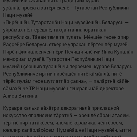
музейӗнче «Живая нить традиций» курав
уçăлнă, проекта хатӗрлекенӗ —Тутарстан Республикин
Наци музейӗ.
«Пирӗншӗн, Тутарстанăн Наци музейӗшӗн, Беларусь —
уйрăмах пӗлтерӗшлӗ, тахçантанпа юратакан
республика. Тăван теме те пулать. Мӗншӗн тесен эпир
Раççейре Беларусь еткерне упракан пӗртен-пӗр музей.
Пирӗн филиалсенчен пӗри Печищи ялӗнчи Янка Купалăн
мемориал музейӗ. Тутарстан Республикин Наци
музейӗн çӗршыв тулашӗнчи пӗрремӗш куравӗ Беларусь
Республикинче иртни пирӗншӗн питӗ кăмăллă, питӗ
тӗрӗс пулăм тесе шутлатпăр çакна», — палăртнă хăйӗн
сăмахӗнче ТР Наци музейӗн генеральнăй директорӗ
Алиса Вяткина.
Куравра хальхи вăхăтри декоративлă прикладной
искусство япалисене тăратнă — эрешлӗ сăран атăсем,
тӗртнӗ пир татăкӗсем, илемлӗ керамика, чӗнтӗрсем,
ювелир капăрлăхӗсем. Нумайăшне Наци музейӗн, ытти