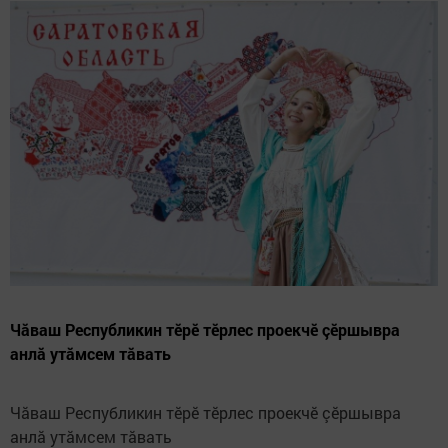
Чăваш Республикин тӗрӗ тӗрлес проекчӗ çӗршывра
анлă утăмсем тăвать
Чăваш Республикин тӗрӗ тӗрлес проекчӗ çӗршывра
анлă утăмсем тăвать