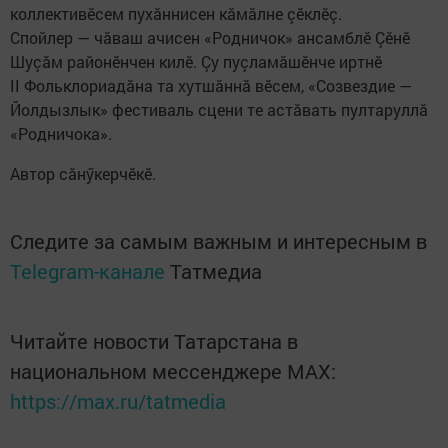
коллективӗсем пухăннисен кăмăлне çӗклӗç.
Спойлер — чăваш ачисен «Родничок» ансамблӗ Çӗнӗ
Шуçăм районӗнчен килӗ. Çу пуçламăшӗнче иртнӗ
II Фольклориадăна та хутшăннă вӗсем, «Созвездие —
Йолдызлык» фестиваль сцени те астăвать пултаруллă
«Родничока».
Автор сăнӳкерчӗкӗ.
Следите за самым важным и интересным в
Telegram-канале
Татмедиа
Читайте новости Татарстана в
национальном мессенджере MАХ:
https://max.ru/tatmedia