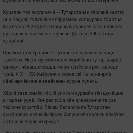
музейсен фончӗсен экспоначӗсем тăрăх хатӗрленӗ.
Куравăн тӗп экспоначӗ — Тутарстанăн тӗрленӗ картти.
Ăна Раççей тулашӗнче пӗрремӗш хут курава тăратнă.
Карттăна 2023 çулта Наци культурисен тата йăлисен
çулталăкӗн витӗмӗпе тӗрленӗ. Çак ӗçе 200 ăстаçă
хутшăннă.
Проектăн тепӗр пайӗ — Тутарстан халăхӗсен наци
тумӗсем. Наци музейӗн коллекцийӗнчи тутар, вырăс,
удмурт, чăваш, мордва, мари тумӗсене реставраци
тунă. XIX — XX ӗмӗрсенчи сюжетлă тата жанрлă
сăнӳкерчӗксенче те вӗсенех курма пулать.
Хӗрлӗ тата симӗс тӗслӗ çипсем куравăн тӗп шухăшне
ытарлăн уçнă. Икӗ республикăн ялавӗсенче те çак
тӗссене куратпăр. Вӗсем Беларусьпе Тутарстан
çыхăнăвне, иртнӗ ӗмӗрсен йăлисемпе хальхи вăхăтри
ăстасене пӗрлештереççӗ.