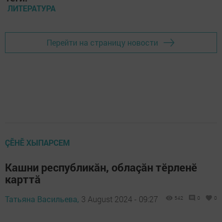
ЛИТЕРАТУРА
Перейти на страницу новости
ÇӖНӖ ХЫПАРСЕМ
Кашни республикăн, облаçăн тӗрленӗ
карттă
Татьяна Васильева,
3 August 2024 - 09:27
542
0
0