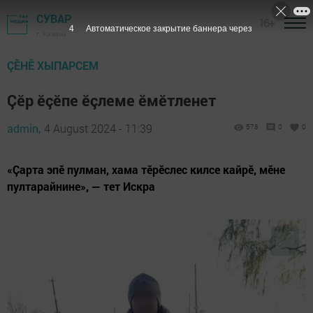
СУВАР
16+
3
Автоматическое закрытие баннера через
г. Казань
ÇӖНӖ ХЫПАРСЕМ
Çӗр ӗçӗпе ӗçлеме ӗмӗтленет
admin,
4 August 2024 - 11:39
578
0
0
«Çарта эпӗ пулман, хама тӗрӗслес килсе кайрӗ, мӗне
пултарайнине», — тет Искра