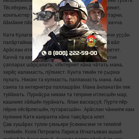
Тӗслӗхрен, Дима Егоров амăшне тăтăшах кӳренет,
компьютер умӗнче нумай ларнишӗн асăрхаттарни,
йăмăкне пăхма пулăшма тивни тарăхтарать качча.
Катя Кулагина та хăй шухăшне аслисем умӗнче уççăн
палăртайманнипе кăмăлсăр. Çулталăк майлă вăл
Арăслан ятлă çамрăкпа интернетра çыру çӳретет.
Каччă та килти лару-тăрупа кăмăлсăр, хӗр патне
çапларах шăрçалать: «Интернет кăна чăтать мана,
хирӗç каламасть, пӳлмест. Кунта темӗн те çырма
пулать. Никам та кулмасть, палламасть мана. Акă
санпа та интернетра паллашрăм. Мана ăнланатăн пек
туйăнать. Пурнăçра никам та теприне итлесшӗн мар,
кашниех хăйшӗн пурăнать. Ялан васкаççӗ. Пурте пӗр-
пӗрне хӗсӗрлесшӗн, путарасшăн». Арăслан чăннипе кам
пулнине Катя каярахпа кăна тавçăрса илет.
Çав хушăрах тулли çемьере ӳсекенсене те телейлӗ
тееймӗн. Коля Петровпа Лариса Игнатьеван ашшӗ-
амăшӗ ӗç ăшне путнă. Ачисем валли вăхăчӗ те, чун