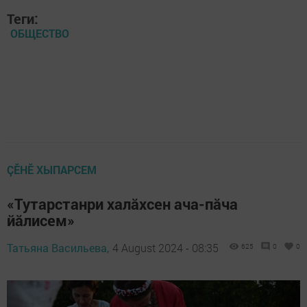
Теги:
ОБЩЕСТВО
ÇӖНӖ ХЫПАРСЕМ
«Тутарстанри халăхсен ача-пăча
йăлисем»
Татьяна Васильева,
4 August 2024 - 08:35
625
0
0