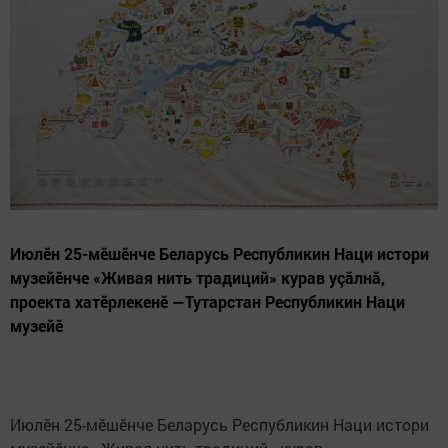
Июлӗн 25-мӗшӗнче Беларусь Республикин Наци истори
музейӗнче «Живая нить традиций» курав уçăлнă,
проекта хатӗрлекенӗ —Тутарстан Республикин Наци
музейӗ
Июлӗн 25-мӗшӗнче Беларусь Республикин Наци истори