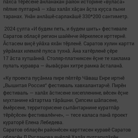
пăхса тӗрӗсене ăнланакан район историне «вуласа»
пӗлме пултарнă — хăш халăх хăçан ăçта куçса пыни
таранах. Унăн анлăшӗ-сарлакăшӗ 330*200 сантиметр.
2024 çулта «И будем петь, и будем шить» фестивале
Саратов облаçӗ регион шайӗнче йӗркелесе ирттернӗ.
Ăстасем виçӗ уйăха яхăн тӗрленӗ. Саратов хулин картти
уйрăмах илемлӗ пулса тухнă. Ăна хатӗрленӗ çӗре
17 ăста хутшăннă. Столяр-платниксен ӗçне те хаклама
пулать куравра — йывăçран хитре рамка ăсталанă.
«Ку проекта пуçăнма пире пӗлтӗр Чăваш Енре иртнӗ
„Вышитая Россия“ фестиваль хавхалантарчӗ. Пирӗн
фестиваль — халăх ăстисене хисепленине, вӗсен ӗçне
мухтанине кăтартма тăрăшни. Çипсем шăпасене,
ӗмӗрсене, территорисене сыпăнтарнине куратпăр
тӗрӗçӗсен фестивалӗнче», — тесе каласа панă проект
кураторӗ Елена Лебедева.
Саратов облаçӗн районӗсен карттисен куравӗ Саратов
облаçӗн Л.Русланова ячӗллӗ Халăх пултарулăхӗн