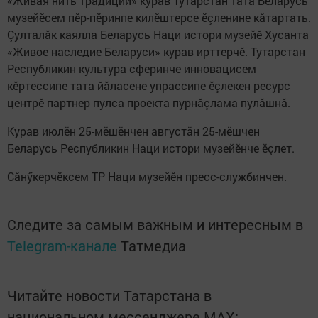
«Живая нить традиций» курав Тутарстан тата Беларусь
музейӗсем пӗр-пӗринпе килӗштерсе ӗçленине кăтартать.
Çулталăк каялла Беларусь Наци истори музейӗ Хусанта
«Живое наследие Беларуси» курав ирттерчӗ. Тутарстан
Республикин культура сферинче инновацисем
кӗртессипе тата йăласене упрассипе ӗçлекен ресурс
центрӗ партнер пулса проекта пурнăçлама пулăшнă.
Курав июлӗн 25-мӗшӗнчен августăн 25-мӗшчен
Беларусь Республикин Наци истори музейӗнче ӗçлет.
Сăнӳкерчӗксем ТР Наци музейӗн пресс-службинчен.
Следите за самым важным и интересным в
Telegram-канале
Татмедиа
Читайте новости Татарстана в
национальном мессенджере MАХ: