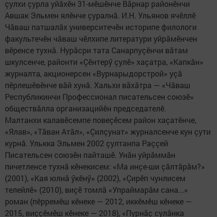
çулхи çурла уйăхӗн 31-мӗшӗнче Вăрнар районӗнчи
Авшак Эльмен ялӗнче çуралнă. И.Н. Ульянов ячӗллӗ
Чăваш патшалăх университечӗн историпе филологи
факультечӗн чăваш чӗлхипе литератури уйрăмӗнчен
вӗренсе тухнă. Нурăсри тата Санарпуçӗнчи вăтам
шкулсенче, районти «Çӗнтерӳ çулӗ» хаçатра, «Капкăн»
журналта, акционерсен «Вурнарыдорстрой» уçă
пӗрлешӗвӗнче вăй хунă. Хальхи вăхăтра — «Чăваш
Республикинчи Профессионал писательсен союзӗ»
обществăлла организацийӗн председателӗ.
Малтанхи калавӗсемпе повеçӗсем район хаçатӗнче,
«Ялав», «Тăван Атăл», «Çилçунат» журналсенче кун çути
курнă. Улькка Эльмен 2002 çултанпа Раççей
Писательсен союзӗн пайташӗ. Унăн уйрăммăн
пичетленсе тухнă кӗнекисем: «Ма инçе-ши çăлтăрăм?»
(2001), «Кая юлнă ӳкӗнӳ» (2002), «Çирӗп чунлисем
телейлӗ» (2010), виçӗ томлă «Упраймарăм сана...»
роман (пӗрремӗш кӗнеке — 2012, иккӗмӗш кӗнеке —
2015, виççӗмӗш кӗнеке — 2018), «Пурнăç сулăнка