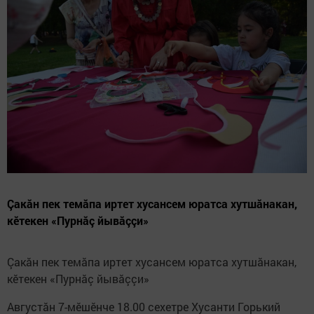
Çакăн пек темăпа иртет хусансем юратса хутшăнакан,
кӗтекен «Пурнăç йывăççи»
Çакăн пек темăпа иртет хусансем юратса хутшăнакан,
кӗтекен «Пурнăç йывăççи»
Августăн 7-мӗшӗнче 18.00 сехетре Хусанти Горький