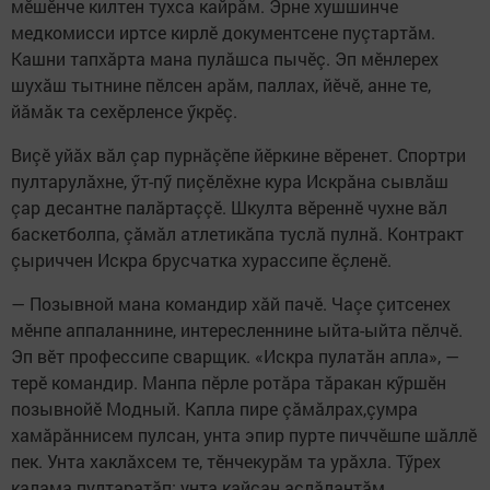
мӗшӗнче килтен тухса кайрăм. Эрне хушшинче
медкомисси иртсе кирлӗ документсене пуçтартăм.
Кашни тапхăрта мана пулăшса пычӗç. Эп мӗнлерех
шухăш тытнине пӗлсен арăм, паллах, йӗчӗ, анне те,
йăмăк та сехӗрленсе ӳкрӗç.
Виçӗ уйăх вăл çар пурнăçӗпе йӗркине вӗренет. Спортри
пултарулăхне, ӳт-пӳ пиçӗлӗхне кура Искрăна сывлăш
çар десантне палăртаççӗ. Шкулта вӗреннӗ чухне вăл
баскетболпа, çăмăл атлетикăпа туслă пулнă. Контракт
çыриччен Искра брусчатка хурассипе ӗçленӗ.
— Позывной мана командир хăй пачӗ. Чаçе çитсенех
мӗнпе аппаланнине, интересленнине ыйта-ыйта пӗлчӗ.
Эп вӗт профессипе сварщик. «Искра пулатăн апла», —
терӗ командир. Манпа пӗрле ротăра тăракан кӳршӗн
позывнойӗ Модный. Капла пире çăмăлрах,çумра
хамăрăннисем пулсан, унта эпир пурте пиччӗшпе шăллӗ
пек. Унта хаклăхсем те, тӗнчекурăм та урăхла. Тӳрех
калама пултаратăп: унта кайсан аслăлантăм.