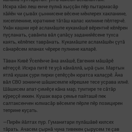
Искра хăю леш енче пулнă хыççăн пӗр пытармасăр
хăйӗн чи çывăх çыннисене вӗсене мӗнлерех хакланине,
хисепленине, юратнине тăтăш калас килнине пӗлтерчӗ.
Унăн кашни ирӗ асламăшпе кукамăшӗ вӗрентнӗ кӗлӗрен
пуçланать, çавăнпа вăл çапăçу заданийӗсене тухса
каять, кӗлӗпех таврăнать. Кукамăшпе асламăшӗн çутă
сăнарӗсем яланах чӗрере пулнине каларӗ.
Тăван Кивӗ Ӳселӗнче ăна амăшӗ, Евгения мăшăрӗ
кӗтеççӗ. Искра питӗ те уçă кăмăллă, ырă çын. Мартын
ятлă кушак çури пирки çепӗççӗн юратса калаçрӗ. Ăна
вăл СВО зонинче шăшисемпе кӗрешме тесе усрава илнӗ.
Шăшисем апат-çимӗçе кăна мар, тумтире те сăтăр
кӳреççӗ иккен. Кушак вара çемье пайташӗ пек
салтаксенчен юлмасăр вӗсемпе пӗрле пӗр позицирен
теприне куçать.
—Пирӗн йăлтах пур. Гуманитари пулăшăвӗ килсех
тăрать. Ачасем çырнă чуна тивекен çырусем те çав