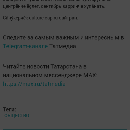
центрӗнче ӗçлет, сентябрь варринче хупăнать.
Сăнӳкерчӗк culture.cap.ru сайтран.
Следите за самым важным и интересным в
Telegram-канале
Татмедиа
Читайте новости Татарстана в
национальном мессенджере MАХ:
https://max.ru/tatmedia
Теги:
ОБЩЕСТВО