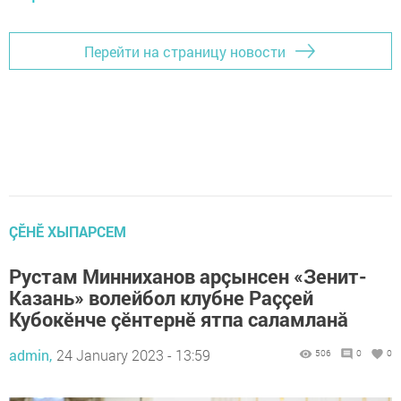
Перейти на страницу новости
ÇӖНӖ ХЫПАРСЕМ
Рустам Минниханов арçынсен «Зенит-
Казань» волейбол клубне Раççей
Кубокӗнче çӗнтернӗ ятпа саламланă
admin,
24 January 2023 - 13:59
506
0
0