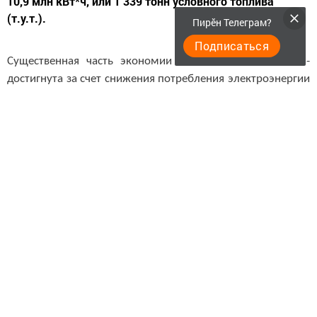
10,9 млн кВт*ч, или 1 339 тонн условного топлива
(т.у.т.).
Пирӗн Телеграм?
Подписаться
Существенная часть экономии – более 7 млн кВт*ч -
достигнута за счет снижения потребления электроэнергии
в результате оптимизации технологических режимов
транспортировки нефти и нефтепродуктов.
В рамках подготовки к осенне-зимнему периоду 2022-
2023 годов на объектах АО «Транснефть – Прикамье»
проведены плановые ремонты 33 котельных и 92 км
тепловых сетей, введена в эксплуатацию блочно-
модульная котельная (БМК) на нефтеперекачивающих
станциях (НПС) «Муслюмово». Энергоэффективная БМК
позволяет снижать затраты на ее эксплуатацию и
экономить топливо. Коэффициент полезного действия
новой котельной выше 94%.
В целях сбережения закупаемой тепловой энергии и