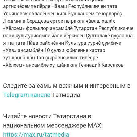
артисчӗсемпе пӗрле Чăваш Республикинчен тата
Ульяновск облаçӗнчен килнӗ ушкăнсем те юрларӗç.
Людмила Сердцева ертсе пыракан чăваш халăх
«Хӗлхем» фольклор ансамблӗ Тутарстан Республикинче
наци культурисемпе йăли-йӗркисен Çулталăкӗ пуçланнă
ятпа тата Пăва районӗнчи Культура çурчӗ çумӗнчи
«Уяв» ансамблӗн 10 çулхи юбилейне хастар
хутшăннăшăн Тав çырăвне илме тивӗçрӗ.
«Хĕлхем» ансамбле хутшăнакан Геннадий Карсаков
Следите за самым важным и интересным в
Telegram-канале
Татмедиа
Читайте новости Татарстана в
национальном мессенджере MАХ:
https://max.ru/tatmedia