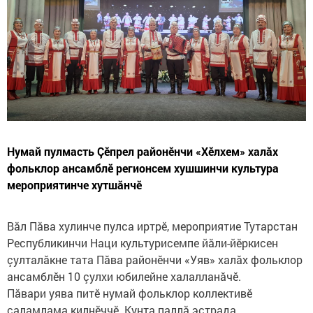
Нумай пулмасть Çӗпрел районӗнчи «Хӗлхем» халăх
фольклор ансамблӗ регионсем хушшинчи культура
мероприятинче хутшăнчӗ
Вăл Пăва хулинче пулса иртрӗ, мероприятие Тутарстан
Республикинчи Наци культурисемпе йăли-йӗркисен
çулталăкне тата Пăва районӗнчи «Уяв» халăх фольклор
ансамблӗн 10 çулхи юбилейне халалланăчӗ.
Пăвари уява питӗ нумай фольклор коллективӗ
саламлама килнӗччӗ. Кунта паллă эстрада