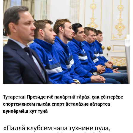
Тутарстан Президенчӗ палăртнă тăрăх, çак çӗнтерӗве
спортсменсем пысăк спорт ăсталăхне кăтартса
вунпӗрмӗш хут тунă
«Паллă клубсем чапа тухнине пула,