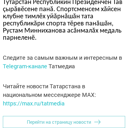
Тутарстан Республикин Президенчӗн Тав
çырăвӗсене панă. Спортсменсем хăйсен
клубне тимлӗх уйăрнăшăн тата
республикăри спорта тӗрев панăшăн,
Рустам Минниханова асăнмалăх медаль
парнеленӗ.
Следите за самым важным и интересным в
Telegram-канале
Татмедиа
Читайте новости Татарстана в
национальном мессенджере MАХ:
https://max.ru/tatmedia
Перейти на страницу новости