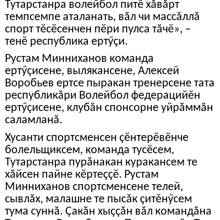
Тутарстанра волейбол питӗ хăвăрт
темпсемпе аталанать, вăл чи массăллă
спорт тӗсӗсенчен пӗри пулса тăчӗ», –
тенӗ республика ертӳçи.
Рустам Минниханов команда
ертӳçисене, вылякансене, Алексей
Воробьев ертсе пыракан тренерсене тата
республикăри Волейбол федерацийӗн
ертӳçисене, клубăн спонсорне уйрăммăн
саламланă.
Хусанти спортсменсен çӗнтерӗвӗнче
болельщиксем, команда тусӗсем,
Тутарстанра пурăнакан куракансем те
хăйсен пайне кӗртеççӗ. Рустам
Минниханов спортсменсене телей,
сывлăх, малашне те пысăк çитӗнӳсем
тума суннă. Çакăн хыççăн вăл командăна