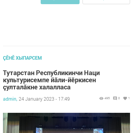
ÇӖНӖ ХЫПАРСЕМ
Тутарстан Республикинчи Наци
культурисемпе йăли-йӗркисен
çулталăкне халалласа
admin,
24 January 2023 - 17:49
495
0
1