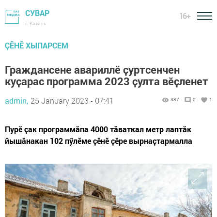
СУВАР
16+
г. Казань
ÇӖНӖ ХЫПАРСЕМ
Граждансене авариллӗ ҫуртсенчен
куҫарас программа 2023 ҫулта вӗҫленет
admin,
25 January 2023 - 07:41
387
0
1
Пурӗ ҫак программӑпа 4000 тăваткал метр лаптӑк
йышӑнакан 102 пӳлӗме ҫӗнӗ ҫӗре вырнаҫтармалла