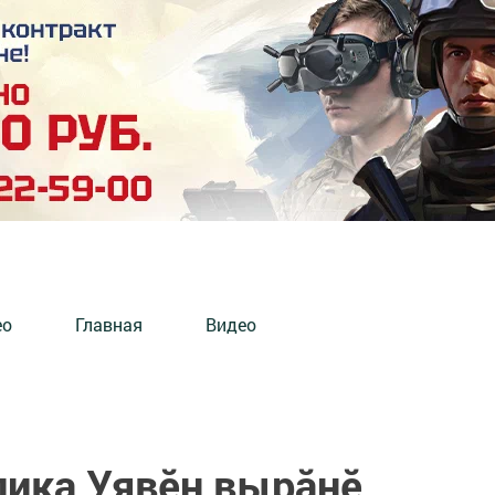
ео
Главная
Видео
лика Уявӗн вырӑнӗ