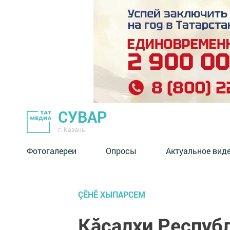
СУВАР
г. Казань
Фотогалереи
Опросы
Актуальное вид
ÇӖНӖ ХЫПАРСЕМ
Кӑҫалхи Респуб