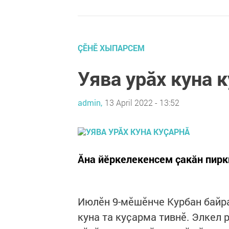
ÇӖНӖ ХЫПАРСЕМ
Уява урӑх куна 
admin,
13 April 2022 - 13:52
Ӑна йӗркелекенсем ҫакӑн пирк
Июлӗн 9-мӗшӗнче Курбан байра
куна та куҫарма тивнӗ. Элкел