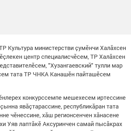
 ТР Культура министерстви ҫумӗнчи Халӑхсен
 ӗҫлекен центр специалисчӗсем, ТР Халӑхсен
едставителӗсем, "Хузангаевский" тулли мар
сем тата ТР ЧНКА Канашӗн пайташӗсем
мӗнлерех конкурссемпе мешехесем иртессине
 ҫынна явӑҫтарассине, республикӑран тата
не чӗнессине, хӑш регионсенчен хӑнасене
хи Уяв лаптӑкӗ Аксуринчен самай пысӑкрах