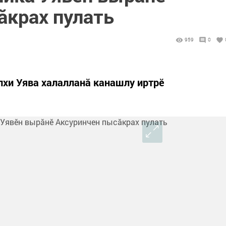
ӑкрах пулать
959
0
лхи Уява халалланӑ канашлу иртрӗ