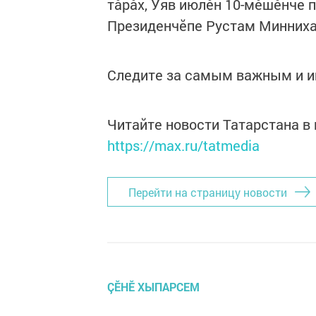
тӑрӑх, Уяв июлӗн 10-мӗшӗнче п
Президенчӗпе Рустам Миннихан
Следите за самым важным и 
Читайте новости Татарстана 
https://max.ru/tatmedia
Перейти на страницу новости
ÇӖНӖ ХЫПАРСЕМ