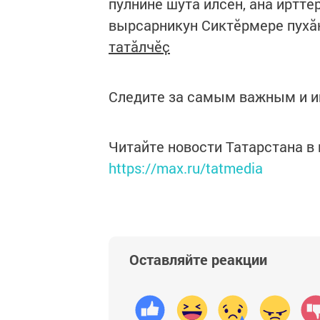
пулнине шута илсен, ӑна иртте
вырсарникун Сиктӗрмере пухӑ
татӑлчӗҫ
Следите за самым важным и 
Читайте новости Татарстана 
https://max.ru/tatmedia
Оставляйте реакции