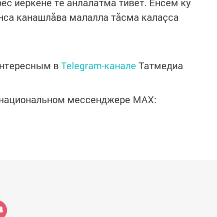
рес йӗркене те анлӑлатма тивет. Енсем ку
нса канашлӑва малалла тӑсма калаҫса
интересным в
Telegram-канале
Татмедиа
в национальном мессенджере MАХ: