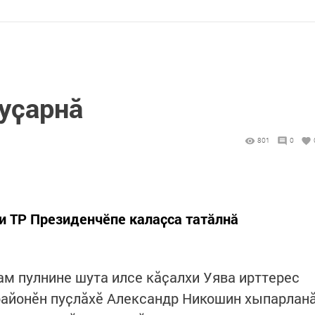
куҫарнӑ
801
0
и ТР Президенчӗпе калаҫса татӑлнӑ
м пулнине шута илсе кӑҫалхи Уява ирттерес
 районӗн пуҫлӑхӗ Александр Никошин хыпарлан