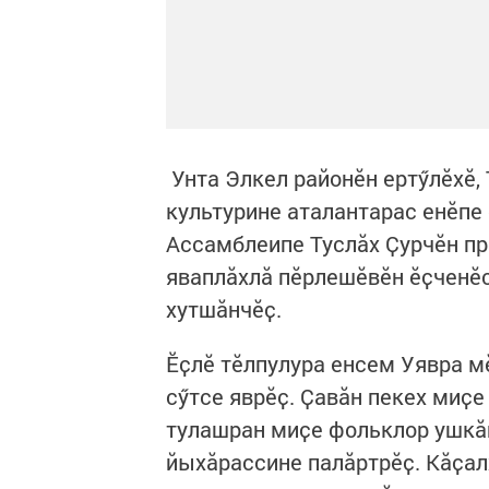
Унта Элкел районӗн ертӳлӗхӗ,
культурине аталантарас енӗпе
Ассамблеипе Туслӑх Ҫурчӗн пр
яваплӑхлӑ пӗрлешӗвӗн ӗҫченӗ
хутшӑнчӗҫ.
Ӗҫлӗ тӗлпулура енсем Уявра 
сӳтсе яврӗҫ. Ҫавӑн пекех миҫе
тулашран миҫе фольклор ушкӑн
йыхӑрассине палӑртрӗҫ. Кӑҫал