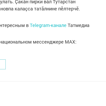
улать. Ҫакӑн пирки вӑл Тутарстан
овпа калаҫса татӑлнине пӗлтерчӗ.
интересным в
Telegram-канале
Татмедиа
в национальном мессенджере MАХ: