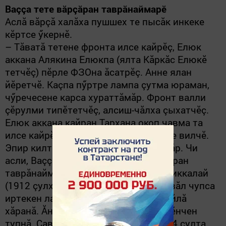
Ваççа тете вăрçăран таврăнаймарӗ
Аслă вăрçă халăха пушшех те пысăк инкек
е
кӗртсе ӳкернӗ.
–
Тăватă тетене фронта илсе кайрӗç, Елюк
аккана Алякина Елюкпа (ялта Кăркăс Елюкӗ
тетчӗç) пӗрле ФЗОна ăсатрӗç. Анне ялан
йӗретчӗ. Каçпа пӳртре лампа çутма юраман,
чӳречесене карса хураттăмăр. Фронт валли
çӗрулми типӗтетчӗç, алсиш
-чăлха
çыхатчӗç.
Елюк аккана кайран Тархана окоп чавма та
илсе кайрӗç. Вăрçă вăхăтӗнче атте те вилчӗ.
Эпир килте кӗçӗннисем кăна юлтăмăр. Чи
асли, Ваççа тете (1910 çулхи)
,
вăрçăран
таврăнаймарӗ, хыпарсăр çухалчӗ. Миккалай
(1912
çулхи
) чирлӗччӗ, пӗчӗк чухне вăл чупса
иртекен лашасем хушшине юлнă, вăйлă
хăранă. Ăна кайран пăлтăр пусми айӗнчен
тупнă. Çавăнтан чире кайнă, вăл 1944 çулта