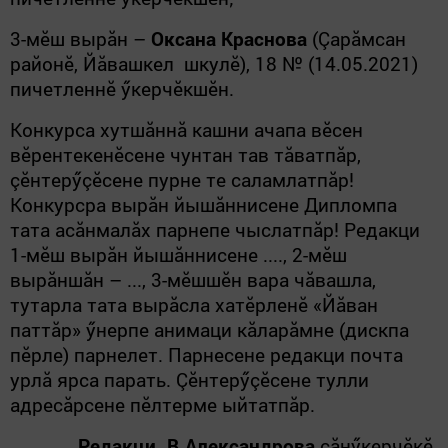
3-мӗш вырăн –
Оксана Краснова
(Çарăмсан
районӗ, Йăвашкел шкулӗ), 18 № (14.05.2021)
пичетленнӗ ӳкерчӗкшӗн.
Конкурса хутшăннă кашни ачапа вӗсен
вӗрентекенӗсене чунтан тав тăватпăр,
çӗнтерӳçӗсене пурне те саламлатпăр!
Конкурсра вырăн йышăннисене Дипломпа
тата асăнмалăх парнепе чыслатпăр! Редакци
1-мӗш вырăн йышăннисене ...., 2-мӗш
вырăншăн – ..., 3-мӗшшӗн вара чăвашла,
тутарла тата вырăсла хатӗрленӗ «Йăван
паттăр» ӳнерпе анимаци кăларăмне (дискпа
пӗрле) парнелет. Парнесене редакци почта
урлă ярса парать. Çӗнтерӳçӗсене тулли
адресăрсене пӗлтерме ыйтатпăр.
Редакци.
В.Александрова
сăнӳкерчӗкӗ.