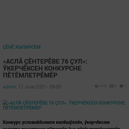
ÇӖНӖ ХЫПАРСЕМ
«АСЛĂ ÇӖНТЕРӖВЕ 76 ÇУЛ»:
ӲКЕРЧӖКСЕН КОНКУРСНЕ
ПӖТӖМЛЕТРӖМӖР
admin,
12 June 2021 - 09:00
1119
0
1
Конкурс условийӗсемпе килӗшӳллӗн, ӳкерчӗксем
хаçатра пичетленсе пӗтмесӗр ăна пӗтӗмлетейместпӗр.