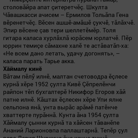
столовăйра апат çитеретчӗç. Шкулта
Чăвашкасси ачисем – Ермилов Тольăпа Гена
вӗренетчӗç. Вӗсен ашшӗ-амăшӗ çукчӗ, тăлăхчӗ.
Эпир вӗсене çав тери шеллетӗмӗр. Толя
гитара каласа хурлăхлă юрăсем юрлатчӗ. Пӗр
юррин темиçе сăмахне халӗ те астăватăп-ха:
«Не всем дано летать, удачу догонять», –
каласа парать Тарье акка.
Хăймалу кинӗ
Вăтам пӗлӳ илнӗ, малтан счетоводра ӗçлесе
курнă хӗре 1952 çулта Кивӗ Çӗпрелӗнчи
райпон тӗп бухгалтерӗ Никифор Егоров хăй
патне илнӗ.
Кăштах ӗçлесен хӗре Упи ялне
сельпона янă, унта вырăс арăмӗ патӗнче
хваттерте пурăннă. Кунта ăна 1954 çулта
Хăймалу çынни курнă та хăйсен тăванӗпе
Ананий Ларионовпа паллаштарнă. Тепӗр çул
вара Дария Шуркина ăна качча тухнă,