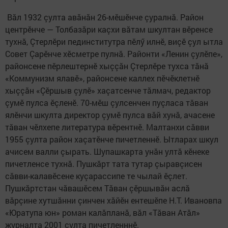
Вӑл 1932 çулта авăнăн 26-мĕшĕнче çуралнă. Район
центрĕнче — Толбазăри каçхи вăтам шкултан вĕренсе
тухнă, Çтерлĕри пединститутра пĕлӳ илнĕ, виçĕ çул ытла
Совет Çарĕнче хĕсметре пулнă. Районти «Ленин çулĕпе»,
районсене пĕрлештернĕ хыççăн Çтерлĕре тухса тăнă
«Коммунизм ялавĕ», районсене каллех пĕчĕклетнĕ
хыççăн «Çĕршыв çулĕ» хаçатсенче тăлмач, редактор
çумĕ пулса ĕçленĕ. 70-мĕш çулсенчен пуçласа тăван
ялĕнчи шкулта директор çумĕ пулса вăй хунă, ачасене
тăван чĕлхепе литература вĕрентнĕ. Малтанхи сăвви
1955 çулта район хаçатĕнче пичетленнĕ. Ытларах шкул
ачисем валли çырать. Шупашкарта унăн ултă кĕнеке
пичетленсе тухнă. Пушкăрт тата тутар çыравçисен
сăвви-калавĕсене куçарассипе те чылай ĕçлет.
Пушкăртстан чăвашĕсем Тăван çĕршывăн аслă
вăрçине хутшăнни çинчен хăйĕн ентешĕпе Н.Т. Ивановпа
«Юратупа юн» роман калăпланă, вăл «Тăван Атăл»
журналта 2001 çулта пичетленннĕ.