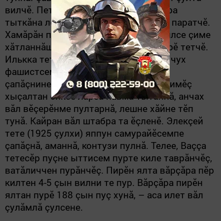
вилчӗ. Петя тете (1914
çулхи
) вăрçăра
тыткăна лекнӗ, нуша курнине каласа паратчӗ.
Хамăрăн пӗр салтак çӗрнӗ çӗрулми илсе çиме
хăтланнăшăн
ăна
нимӗç персе пăрахрӗ тетчӗ.
Илькка тете Днепр шывӗ урлă каçнă чух
фашистсемпе куçа-куçăн, алă вăйӗпе
çапăçнине каласа паратчӗ. Ăна пӗр нимӗç
хыçалтан сиксе ларса пăвма тытăннă, анчах
вăл вӗçерӗнме пултарнă, лешне хăйне тӗп
тунă. Кайран вăл штабра та ӗçленӗ. Элекçей
тете (1925
çулхи
) яппун самурайӗсемпе
çапăçнă, аманнă, контузи пулнă. Телее, Ваççа
тетесӗр пуçне ыттисем пурте киле таврăнчӗç,
ватăличчен пурăнчӗç. Пирӗн ялта вăрçăра пӗр
килтен 4-5 çын вилни те пур. Вăрçăра пирӗн
ялтан
пурӗ
188 çын пуç хунă, – аса илет вăл
çулăмлă çулсене.