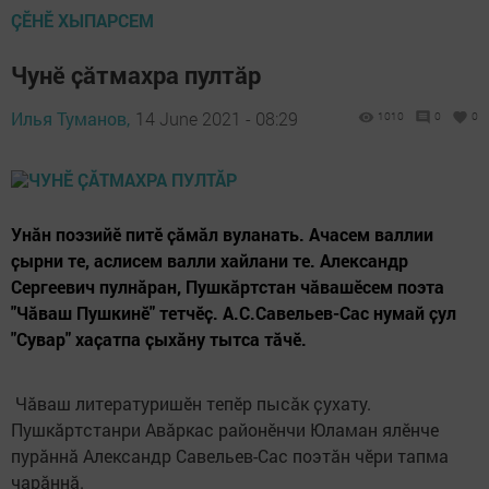
ÇӖНӖ ХЫПАРСЕМ
Чунӗ ҫӑтмахра пултӑр
Илья Туманов,
14 June 2021 - 08:29
1010
0
0
Унӑн поэзийӗ питӗ ҫӑмӑл вуланать. Ачасем валлии
ҫырни те, аслисем валли хайлани те. Александр
Сергеевич пулнӑран, Пушкӑртстан чӑвашӗсем поэта
"Чӑваш Пушкинӗ" тетчӗҫ. А.С.Савельев-Сас нумай ҫул
"Сувар" хаҫатпа ҫыхӑну тытса тӑчӗ.
Чӑваш литературишӗн тепӗр пысӑк ҫухату.
Пушкăртстанри Авăркас районĕнчи Юламан ялĕнче
пурӑннӑ Александр Савельев-Сас поэтӑн чӗри тапма
чарӑннӑ.