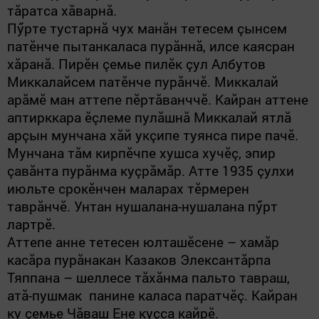
тăратса хăварнă.
Пӳрте тустарнă чух манăн тетесем çынсем
патӗнче пытанкаласа пурăннă, илсе каясран
хăранă. Пирӗн çемье пилӗк çул Албутов
Миккалайсем патӗнче пурăнчӗ. Миккалай
арăмӗ ман аттепе пӗртăванччӗ. Кайран аттене
аптирккара ӗçлеме пулăшнă Миккалай ятлă
арçын мунчана хăй укçипе туянса пире пачӗ.
Мунчана тăм кирпӗчпе хушса хучӗç, эпир
çавăнта пурăнма куçрăмăр. Атте 1935 çулхи
июльте срокӗнчен маларах тӗрмерен
таврăнчӗ. Унтан нушалана-нушалана пӳрт
лартрӗ.
Аттепе анне тетесен юлташӗсене – хамăр
касăра пурăнакан Казаков Элексантăрпа
Тяппана
–
шеллесе тăхăнма пальто тавраш,
атă-пушмак панине каласа паратчӗç. Кайран
ку çемье Чăваш Ене куçса кайрӗ.