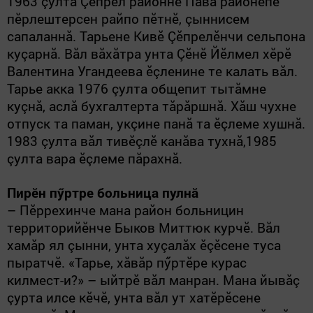
1963 çулта Çӗпрел районне Пăва районӗ
пе
пӗрлештерсен
райпо пӗтнӗ, çыннисем
сапаланнă. Тарьене Кивӗ Çӗпрелӗнчи сельпона
куçарнă. Вăл вăхăтра унта Çӗнӗ Йӗлмел хӗрӗ
Валентина Угандеева ӗçленине те калать вăл.
Тарье акка 1976 çулта общепит тытăмне
куçнă, аслă бухгалтерта тăрăршнă. Хăш чухне
отпуск та паман, укçине панă та ӗçлеме хушнă.
1983 çулта вăл тивӗçлӗ канăва тухнă,1985
çулта вара ӗçлеме пăрахнă.
Пирӗн пӳртре больница пулнă
– Пӗррехинче мана район больници
н
территорийӗнче Быков Миттюк курчӗ. Вăл
хамăр ял çынни, унта хуçалăх ӗçӗсене туса
пыратчӗ. «Тарье, хăвăр пӳртӗре курас
килмест-и?» – ыйтрӗ вăл манран. Мана йывăç
çурта илсе кӗчӗ, унта вăл ут хатӗрӗсене