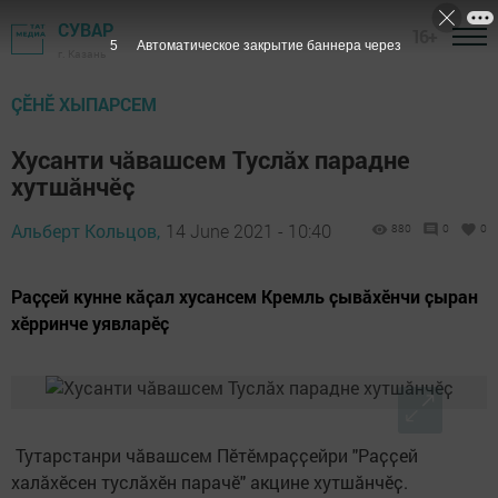
СУВАР
16+
4
Автоматическое закрытие баннера через
г. Казань
ÇӖНӖ ХЫПАРСЕМ
Хусанти чӑвашсем Туслӑх парадне
хутшӑнчӗҫ
Альберт Кольцов,
14 June 2021 - 10:40
880
0
0
Раҫҫей кунне кӑҫал хусансем Кремль ҫывӑхӗнчи ҫыран
хӗрринче уявларӗҫ
Тутарстанри чӑвашсем Пӗтӗмраҫҫейри "Раҫҫей
халӑхӗсен туслӑхӗн парачӗ" акцине хутшӑнчӗҫ.