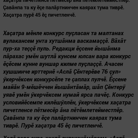
Çавăнпа та ку ӗçе палăртнинчен каярах тума тиврӗ.
Хаçатра пурӗ 45 ӗç пичетленчӗ.
Хаçатра мӗнле конкурс пуçласан та малтанах
вулакансем унта хутшăнма васкамаççӗ. Вăхăт
пур-ха теççӗ пуль. Редакци ӗçсене йышăнма
пăрахас умӗн шутлă кунсем юлсан вара конкурс
ӗçӗсем кунне вуншар килме пуçлаççӗ. Ачасен
хушшинче ирттернӗ «Аслă Çӗнтерӗве 76 çул»
ӳкерчӗксен конкурсӗпе те çаплах пулчӗ. Ӗçсене
майăн 9-мӗшӗччен йышăнтăмăр, шăп Çӗнтерӳ
уявӗ умӗн ӳкерчӗксем нумай ярса пачӗç. Конкурс
условийӗсемпе килӗшӳллӗн, ӳкерчӗксем хаçатра
пичетленсе пӗтмесӗр ăна пӗтӗмлетейместпӗр.
Çавăнпа та ку ӗçе палăртнинчен каярах тума
тиврӗ. Пурӗ хаçатра 45 ӗç пичетленчӗ.
Халӗ вара сире, хаклă вулаканăмăрсем, «Аслă