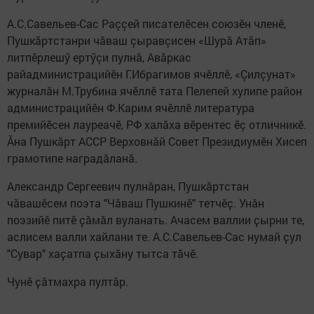
А.С.Савельев-Сас Раççей писателĕсен союзĕн членĕ,
Пушкăртстанри чăваш çыравçисен «Шурă Атăп»
литпĕрлешӳ ертӳçи пулнă, Авăркас
райадминистрацийĕн Г.Ибрагимов ячĕллĕ, «Çилçунат»
журналăн М.Трубина ячĕллĕ тата Пелепей хулипе район
администрацийĕн Ф.Карим ячĕллĕ литература
премийĕсен лауреачĕ, РФ халăха вĕрентес ĕç отличникĕ.
Ăна Пушкăрт АССР Верховнăй Совет Президиумĕн Хисеп
грамотипе наградăланă.
Александр Сергеевич пулнӑран, Пушкӑртстан
чӑвашӗсем поэта "Чӑваш Пушкинӗ" тетчӗҫ. Унӑн
поэзийӗ питӗ ҫӑмӑл вуланать. Ачасем валлии ҫырни те,
аслисем валли хайлани те. А.С.Савельев-Сас нумай ҫул
"Сувар" хаҫатпа ҫыхӑну тытса тӑчӗ.
Чунӗ ҫӑтмахра пултӑр.