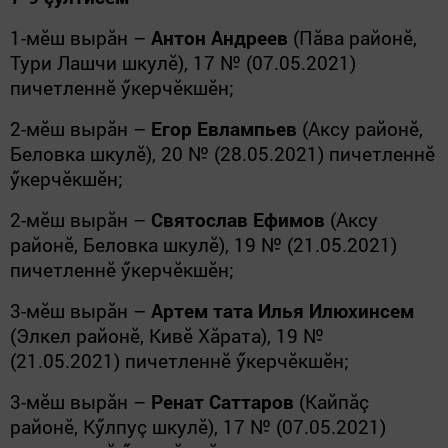
1-мӗш вырăн –
Антон Андреев
(Пăва районӗ,
Тури Лашчи шкулӗ), 17 № (07.05.2021)
пичетленнӗ ӳкерчӗкшӗн;
2-мӗш вырăн –
Егор Евлампьев
(Аксу районӗ,
Беловка шкулӗ), 20 № (28.05.2021) пичетленнӗ
ӳкерчӗкшӗн;
2-мӗш вырăн –
Святослав Ефимов
(Аксу
районӗ, Беловка шкулӗ), 19 № (21.05.2021)
пичетленнӗ ӳкерчӗкшӗн;
3-мӗш вырăн –
Артем тата Илья Илюхинсем
(Элкел районӗ, Кивӗ Хăрата), 19 №
(21.05.2021) пичетленнӗ ӳкерчӗкшӗн;
3-мӗш вырăн –
Ренат Саттаров
(Кайпăç
районӗ, Кӳлпуç шкулӗ), 17 № (07.05.2021)