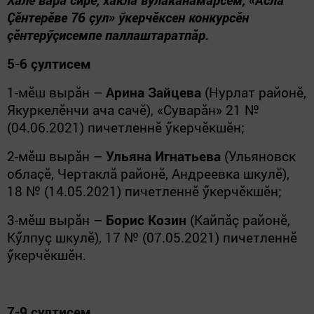
Çӗнтерӗве 76 çул» ӳкерчӗксен конкурсӗн
çӗнтерӳçисемпе паллаштаратпăр.
5-6 çултисем
1-мӗш вырăн –
Арина Зайцева
(Нурлат районӗ,
Якуркелӗнчи ача сачӗ), «Суварăн» 21 №
(04.06.2021) пичетленнӗ ӳкерчӗкшӗн;
2-мӗш вырăн –
Ульяна Игнатьева
(Ульяновск
облаçӗ, Чертаклă районӗ, Андреевка шкулӗ),
18 № (14.05.2021) пичетленнӗ ӳкерчӗкшӗн;
3-мӗш вырăн –
Борис Козин
(Кайпăç районӗ,
Кӳлпуç шкулӗ), 17 № (07.05.2021) пичетленнӗ
ӳкерчӗкшӗн.
7-9 çултисем