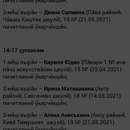
пичетленнӗ ӳкерчӗкшӗн;
3-мӗш вырăн –
Диана Салмина
(Пăва районӗ,
Чăваш Киштек шкулӗ), 19 № (21.05.2021)
пичетленнӗ ӳкерчӗкшӗн.
14-17 çулхисем
1-мӗш вырăн –
Кирилл Юдин
(Пăвари 1 № ача-
пăча искусствăсен шкулӗ), 15 № (23.04.2021)
пичетленнӗ ӳкерчӗкшӗн;
2-мӗш вырăн –
Ирина Матюшкина
(Аксу
районӗ, Савгачево шкулӗ), 18 № (14.05.2021)
пичетленнӗ ӳкерчӗкшӗн;
3-мӗш вырăн –
Алена Аниськина
(Аксу районӗ,
Кивӗ Тимушкел шкулӗ), 19 № (21.05.2021)
пичетленнӗ ӳкерчӗкшӗн;