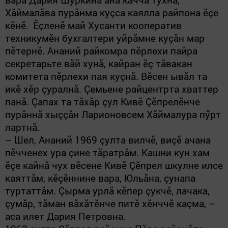
Хăймалăва пурăнма куçса каялла райпона ӗçе
кӗнӗ.
Ӗçленӗ май Хусанти кооператив
техникумӗн бухгалтери уйрăмне куçăн мар
пӗтернӗ. Ананий райкомра пӗрлехи пайра
секретарьте вăй хунă, кайран ӗç тăвакан
комитета пӗрлехи пая куçнă. Вӗсен ывăл та
икӗ хӗр çуралнă. Çемьене райцентрта хваттер
панă. Çапах та тăхăр çул Кивӗ Çӗпрелӗнче
пурăннă хыççăн Ларионовсем Хăймалура пӳрт
лартнă.
–
Шел, Ананий 1969 çулта вилчӗ, виçӗ ачана
пӗччен
ех
ура çине тăратрăм. Кашни кун хам
ӗçе кайнă чух вӗсене Кивӗ Çӗпрел шкулне илсе
каяттăм, кӗçӗннине вара, Юльăна
,
çунапа
туртаттăм. Çырма урлă кӗпер çукчӗ, лачака,
çумăр, тăман вăхăтӗнче питӗ хӗнччӗ каçма, –
аса илет Дария Петровна.