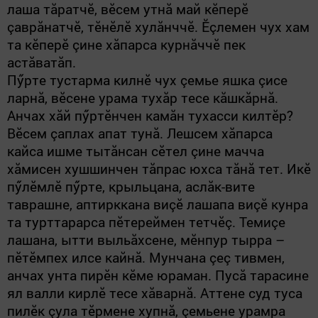
лаша тăратчӗ, вӗсем утнă май кӗперӗ
çаврăнатчӗ, тӗнӗлӗ хулăнччӗ. Ӗçлемен чух хам
та кӗперӗ çине хăпарса курнăччӗ пек
астăватăп.
Пӳрте тустарма килнӗ чух çемье яшка çисе
ларнă, вӗсене урама тухăр тесе кăшкăрнă.
Анчах хăй пӳртӗнчен камăн тухасси килтӗр?
Вӗсем çаплах апат тунă. Лешсем хăпарса
кайса ишме тытăнсан сӗтел çине мачча
хăмисен хушшинчен тăпрас юхса тăнă тет. Икӗ
пӳлӗмлӗ пӳрте, крыльцана, аслăк-вите
таврашне, аптирккана виçӗ лашапа виçӗ кунра
та турттарарса пӗтереймен тетчӗç. Темиçе
лашана, ытти выльăхсене, мӗнпур тырра
–
пӗтӗмпех илсе кайнă. Мунчана çеç тивмен,
анчах унта пирӗн кӗме юраман. Пусă тарасине
ял валли кирлӗ тесе хăварнă. Аттене суд туса
пилӗк çула тӗрмене хупнă, çемьене урамра