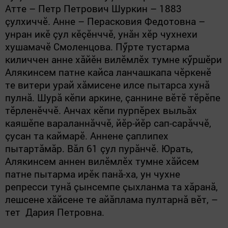
Атте – Петр Петрович Шуркин
–
1883
çулхиччӗ. Анне
–
Перасковия Федотовна
–
унран икӗ çул кӗçӗнччӗ, унăн хӗр
чухнехи
хушамачӗ Смоленцова. Пӳрте тустарма
киличчен анне хăйӗн вилӗмлӗх тумне кӳршӗри
Алякинсем патне кайса ланчашкапа чӗркенӗ
те вите
ри
урай хăмисене илсе пытарса хунă
пулнă. Шурă кӗпи аркине, çаннине вӗтӗ тӗрӗпе
тӗрленӗччӗ. Анчах кӗпи пурпӗрех выльăх
каяшӗпе вараланнăччӗ, йӗр-йӗр сап-сарăччӗ,
çусан та каймарӗ. Аннене çаплипех
пытартăмăр. Вăл 61 çул пурăнчӗ. Юрать,
Алякинсем аннен вилӗмлӗх тумне хăйсем
патне пытарма ирӗк панă-ха, ун чухне
репресси тунă çынсемпе çыхланма та хăранă,
лешсене хăйсене те айăплама пултарнă вӗт, –
тет Дария Петровна.