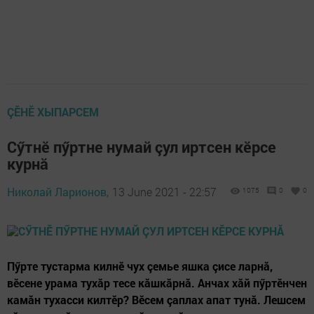
ÇӖНӖ ХЫПАРСЕМ
Сӳтнӗ пӳртне нумай çул иртсен кӗрсе
курнă
Николай Ларионов,
13 June 2021 - 22:57
1075
0
0
Пӳрте тустарма килнӗ чух çемье яшка çисе ларнă,
вӗсене урама тухăр тесе кăшкăрнă. Анчах хăй пӳртӗнчен
камăн тухасси килтӗр? Вӗсем çаплах апат тунă. Лешсем