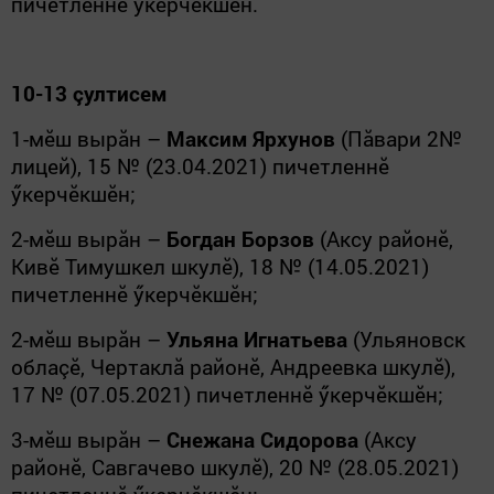
пичетленнӗ ӳкерчӗкшӗн.
10-13 çултисем
1-мӗш вырăн –
Максим Ярхунов
(Пăвари 2№
лицей), 15 № (23.04.2021) пичетленнӗ
ӳкерчӗкшӗн;
2-мӗш вырăн –
Богдан Борзов
(Аксу районӗ,
Кивӗ Тимушкел шкулӗ), 18 № (14.05.2021)
пичетленнӗ ӳкерчӗкшӗн;
2-мӗш вырăн –
Ульяна Игнатьева
(Ульяновск
облаçӗ, Чертаклă районӗ, Андреевка шкулӗ),
17 № (07.05.2021) пичетленнӗ ӳкерчӗкшӗн;
3-мӗш вырăн –
Снежана Сидорова
(Аксу
районӗ, Савгачево шкулӗ), 20 № (28.05.2021)