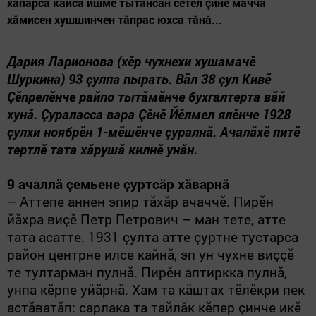
хăпарса кайса ишме тытăнсан сӗтел çине мачча
хăмисен хушшинчен тăпрас юхса тăнă...
Дария Ларионова (хӗр
чухнехи
хушамачӗ
Шуркина) 93 çулпа пырать. Вăл 38 çул Кивӗ
Çӗпрелӗнче райпо тытăмӗнче бухгалтерта вăй
хунă. Çураласса вара Çӗнӗ Йӗлмел ялӗнче 1928
çулхи ноябрӗн 1-мӗшӗнче çуралнă. Ачалăхӗ питӗ
тертлӗ тата хăрушă килнӗ унăн.
9 ачаллă çемьене çуртсăр хăварнă
– Аттепе аннен эпир тăхăр ачаччӗ.
Пирӗн
йăхра виçӗ Петр Петрович – ман тете, атте
тата асатте.
1931 çулта атте çуртне тустарса
район центрне илсе кайнă, эп ун чухне виççӗ
те тултарман пулнă.
Пирӗн аптиркка пулнă,
унпа кӗрпе уйăрнă. Хам та кăштах тӗлӗкри пек
астăватăп: сарлака та тайлăк кӗпер çинче икӗ