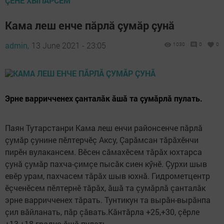
ÇӖНӖ ХЫПАРСЕМ
Кама леш енче пăрлă çумăр çунă
admin,
13 June 2021 - 23:05
1030
0
0
Эрне варричченех çанталăк ăшă та çумăрлă пулать.
Паян Тутарстанри Кама леш енчи районсенче пăрлă
çумăр çунине пӗлтерчӗç Аксу, Çарăмсан тăрăхӗнчи
пирӗн вулакансем. Вӗсен сăмахӗсем тăрăх юхтарса
çунă çумăр пахча-çимçе пысăк сиен кӳнӗ. Çурхи шыв
евӗр урам, пахчасем тăрăх шыв юхнă. Гидрометцентр
ӗçченӗсем пӗлтернӗ тăрăх, ăшă та çумăрлă çанталăк
эрне варричченех тăрать. Тунтикун та вырăн-вырăнпа
çил вăйланать, пăр çăвать.Кăнтăрла +25,+30, çӗрле
+13,+18 градус ăшă пулать.