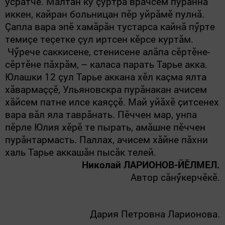
усратчӗ. Малтан ку çуртра врачсем пурăннă
иккен, кайран больницан пӗр уйрăмӗ пулнă.
Çапла вара эпӗ хамăрăн тустарса кайнă пӳрте
темиçе теçетке çул иртсен кӗрсе куртăм.
Чӳрече саккисене, стенисене алăпа сӗртӗне-
сӗртӗне пăхрăм,
– каласа парать Тарье
акка
.
Юлашки 12 çул Тарье аккана хӗл каçма ялта
хăвармаççӗ, Ульяновскра пурăнакан ачисем
хăйсем патне илсе каяççӗ. Май уйăхӗ çитсенех
вара вăл яла таврăнать. Пӗччен мар, унпа
пӗрле Юлия хӗрӗ те пырать, амăшне пӗччен
пурăнтармасть. Паллах, ачисем хăйне пăхни
халь Тарье аккашăн пысăк телей.
Николай
ЛАРИОНОВ-ЙӖЛМЕЛ
.
Автор сăнӳкерчӗкӗ.
Дария Петровна Ларионова.