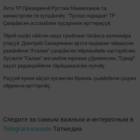
Унта ТР Президенчӗ Рустам Минниханов та,
министрсем те хутшӑнчӗҫ. "Туслах парадне" ТР
Ҫамрӑксен ассамблеи пуҫарнипе ирттереҫҫӗ.
Тӗрлӗ халӑх хӑйсен наци тумӗсене тӑхӑнса колоннӑра
утаҫҫӗ. Дмитрий Самаренкин ертсе пыракан чӑвашсен
ушкӑнӗнче "Аталан" ҫамрӑксен пӗрлешӗвӗн хастарӗсем,
Хусанти "Салам" ансамбле юрлама ҫӳрекенсем, "Сувар"
хаҫат редакцийӗнче тӑрӑшакансем пулчӗҫ.
Раҫҫей кунне кӑҫал хусансем Кремль ҫывӑхӗнчи ҫыран
хӗрринче ирттерчӗҫ.
Следите за самым важным и интересным в
Telegram-канале
Татмедиа