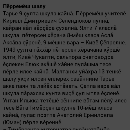
Пӗрремӗш шалу
Тарье 9 çулта
шкула
кайнă. Пӗрремӗш учителӗ
Кирилл Дмитриевич Селендюков пулнă,
кайран вăл вăрçăра çухалнă. Ялти 7 класлă
шкула пӗтерсен хӗрача 8-мӗш класа Аслă
Аксăва çӳренӗ, 9-мӗшне вара – Кивӗ Çӗпрелне.
1949 çулта тăххăр пӗтерсен хӗрачана кӳршӗ
ялти, Кивӗ Чукалти
,
сельпора счетоводра
ӗçлекен Елюк акăшӗ хăйне пулăшма тесе
пӗрле илсе кайнă. Малтанхи уйăхра 13 тенкӗ
шалу укçи илсен еплерех савăннине Тарье
акка паян та лайăх астăвать. Çапла вара вăл
шкула пăрахсах кунта виçӗ çул ытла ӗçленӗ.
Унтан Илькка тетӗшӗ сӗннипе вăтам пӗлӳ илес
тесе Вăта
Тимӗрçен шкулне 10-мӗш класа
кайнă, пулас поэтпа Анатолий Ермиловпа
(Юман) пӗрле вӗреннӗ.
– Тимӗрçенте интернатра пурăнаттăмăр,