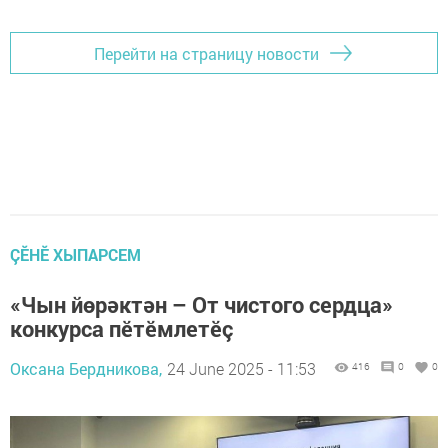
Перейти на страницу новости
ÇӖНӖ ХЫПАРСЕМ
«Чын йөрәктән – От чистого сердца»
конкурса пӗтӗмлетӗç
Оксана Бердникова,
24 June 2025 - 11:53
416
0
0