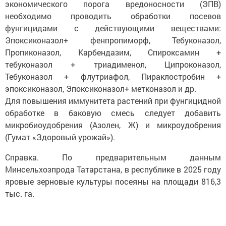
экономического порога вредоносности (ЭПВ)
необходимо проводить обработки посевов
фунгицидами с действующими веществами:
Эпоксиконазол+ фенпропиморф, Тебуконазол,
Пропиконазол, Карбендазим, Спироксамин +
тебуконазол + триадименол, Ципроконазол,
Тебуконазол + флутриафол, Пираклостробин +
эпоксиконазол, Эпоксиконазол+ метконазол и др.
Для повышения иммунитета растений при фунгицидной
обработке в баковую смесь следует добавить
микробиоудобрения (Азолен, Ж) и микроудобрения
(Гумат «Здоровый урожай»).
Справка. По предварительным данным
Минсельхозпрода Татарстана, в республике в 2025 году
яровые зерновые культуры посеяны на площади 816,3
тыс. га.