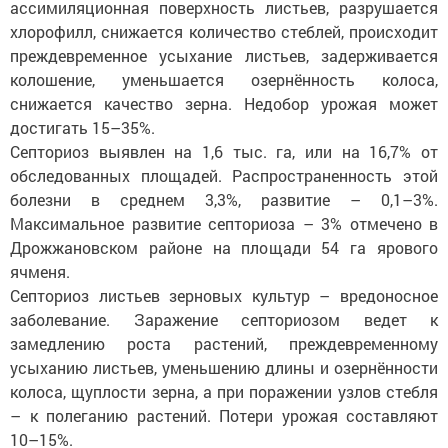
ассимиляционная поверхность листьев, разрушается
хлорофилл, снижается количество стеблей, происходит
преждевременное усыхание листьев, задерживается
колошение, уменьшается озернённость колоса,
снижается качество зерна. Недобор урожая может
достигать 15–35%.
Септориоз выявлен на 1,6 тыс. га, или на 16,7% от
обследованных площадей. Распространенность этой
болезни в среднем 3,3%, развитие – 0,1–3%.
Максимальное развитие септориоза – 3% отмечено в
Дрожжановском районе на площади 54 га ярового
ячменя.
Септориоз листьев зерновых культур – вредоносное
заболевание. Заражение септориозом ведет к
замедлению роста растений, преждевременному
усыханию листьев, уменьшению длины и озернённости
колоса, щуплости зерна, а при поражении узлов стебля
– к полеганию растений. Потери урожая составляют
10–15%.