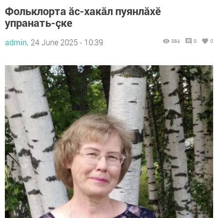
Фольклорта ăс-хакăл пуянлăхӗ
упранать-çке
admin,
24 June 2025 - 10:39
384
0
0