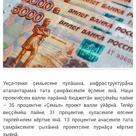
Укçа-тенке çемьесене пулăшма, инфраструктурăна
аталантарама тата çамрăксемпе ӗçлеме янă. Наци
проекчӗсем валли парăннă бюджетăн виççӗмӗш пайне
– 35 процентне «Çемье» проект валли уйăрнă. Тепӗр
виççӗмӗш пайне, 31 процентне, хуласемпе ялсене
тирпей-илем кӗртме янă. 13 процентне ачасемпе тата
çамрăксемпе çыхăннă проектсене пурнăçа кӗртме
хывнă.