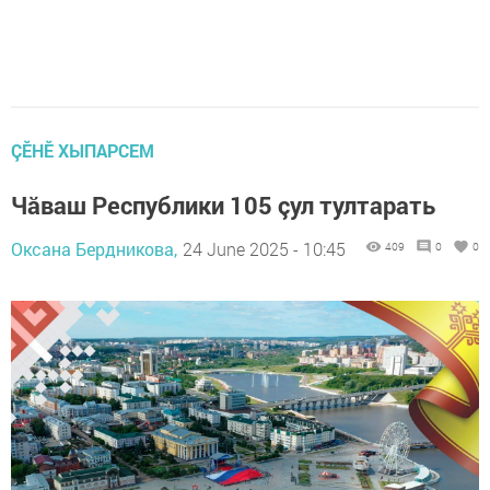
ÇӖНӖ ХЫПАРСЕМ
Чăваш Республики 105 çул тултарать
Оксана Бердникова,
24 June 2025 - 10:45
409
0
0