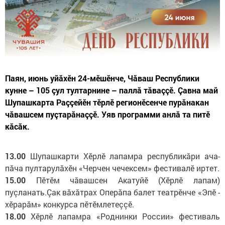
Паян, июнь уйăхĕн 24-мĕшĕнче, Чăваш Республики
кунне – 105 çул тултарнине – паллă тăваççĕ. Çавна май
Шупашкарта Раççейĕн тĕрлĕ регионӗсенче пурăнакан
чăвашсем пуçтарăнаççӗ. Уяв программи анлă та питӗ
кăсăк.
13.00
Шупашкарти Хӗрлӗ лапамра республикӑри ача-
пӑча пултарулӑхӗн «Черчен чечексем» фестивалӗ иртет.
15.00
Пӗтӗм чӑвашсен Акатуйӗ (Хӗрлӗ лапам)
пуçланать.Çак вăхăтрах Оперӑпа балет театрӗнче «Эпӗ -
хӗрарӑм» конкурса пӗтӗмлетеççӗ.
18.00
Хӗрлӗ лапамра «Роднинки России» фестиваль