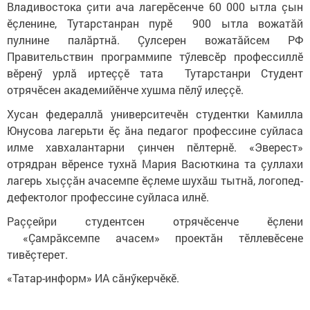
Владивостока çити ача лагерӗсенче 60 000 ытла çын
ӗçленине, Тутарстанран пурӗ 900 ытла вожатăй
пулнине палăртнă. Çулсерен вожатăйсем РФ
Правительствин программипе тӳлевсӗр профессиллӗ
вӗренӳ урлă иртеççӗ тата Тутарстанри Студент
отрячӗсен академийӗнче хушма пӗлӳ илеççӗ.
Хусан федераллă университечӗн студентки Камилла
Юнусова лагерьти ӗç ăна педагог профессине суйласа
илме хавхалантарни çинчен пӗлтернӗ. «Эверест»
отрядран вӗренсе тухнă Мария Васюткина та çуллахи
лагерь хыççăн ачасемпе ӗçлеме шухăш тытнă, логопед-
дефектолог профессине суйласа илнӗ.
Раççейри студентсен отрячӗсенче ӗçлени
«Çамрăксемпе ачасем» проектăн тӗллевӗсене
тивӗçтерет.
«Татар-информ» ИА сăнӳкерчӗкӗ.