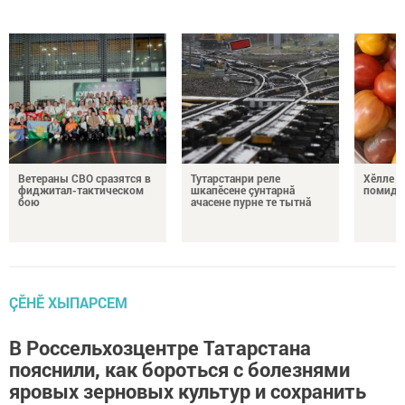
Ветераны СВО сразятся в
Тутарстанри реле
Хӗлле в
фиджитал-тактическом
шкапӗсене çунтарнă
помидо
бою
ачасене пурне те тытнă
ÇӖНӖ ХЫПАРСЕМ
В Россельхозцентре Татарстана
пояснили, как бороться с болезнями
яровых зерновых культур и сохранить