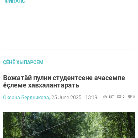
ФИНАНС
ÇӖНӖ ХЫПАРСЕМ
Вожатăй пулни студентсене ачасемпе
ӗçлеме хавхалантарать
Оксана Бердникова,
25 June 2025 - 13:19
387
0
0