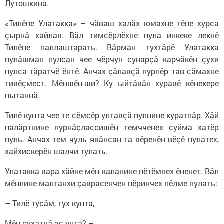
Лутошкина.
«Тилӗпе Улатакка» – чăваш халăх юмахне тӗпе хурса
çырнă хайлав. Вăл тимсӗрлӗхне пула инкеке лекнӗ
Тилӗпе паллаштарать. Вăрман тухтăрӗ Улатакка
пулăшман пулсан чее чӗрчун сунарçă карчăкӗн çухи
пулса тăратчӗ ӗнтӗ. Анчах çăлавçă пурпӗр тав сăмахне
тивӗçмест. Мӗншӗн-ши? Ку ыйтăвăн хуравӗ кӗнекере
пытаннă.
Тилӗ кунта чее те сӗмсӗр ултавçă пулнине куратпăр. Хăй
палăртнине пурнăçлассишӗн темчченех суйма хатӗр
пуль. Анчах тем чуль явăнсан та вӗренӗн вӗçӗ пулатех,
хайхискерӗн шалчи тулать.
Улатакка вара хăйне мӗн каланине пӗтӗмпех ӗненет. Вăл
мӗнлине малтанхи çаврасенчен пӗринчех пӗлме пулать:
– Тилӗ тусăм, тух кунта,
Мӗн çухатнă эс унта? –