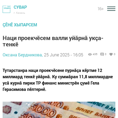
СУВАР
16+
г. Казань
ÇӖНӖ ХЫПАРСЕМ
Наци проекчӗсем валли уйăрнă укçа-
тенкӗ
Оксана Бердникова,
25 June 2025 - 16:05
435
0
0
Тутарстанра наци проекчӗсене пурнăçа кӗртме 12
миллиард тенкӗ уйăрнă. Ку суммăран 11,8 миллиардне
усă курнă пирки ТР финанс министрӗн çумӗ Гела
Герасимова пӗлтернӗ.