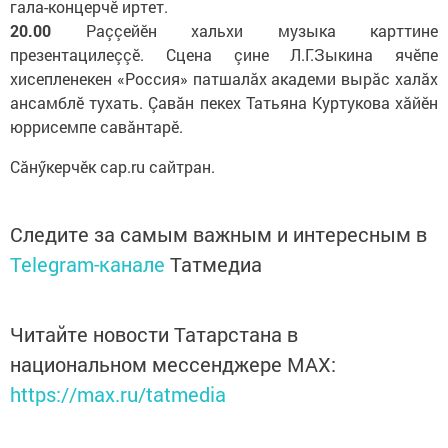
гала-концерчӗ иртет.
20.00
Раççейӗн хальхи музыка карттине
презентацилеççӗ. Сцена çине Л.Г.Зыкина ячӗпе
хисепленекен «Россия» патшалӑх академи вырӑс халӑх
ансамблӗ тухать. Çавӑн пекех Татьяна Куртукова хăйӗн
юррисемпе савӑнтарӗ.
Сăнӳкерчӗк cap.ru сайтран.
Следите за самым важным и интересным в
Telegram-канале
Татмедиа
Читайте новости Татарстана в
национальном мессенджере MАХ:
https://max.ru/tatmedia