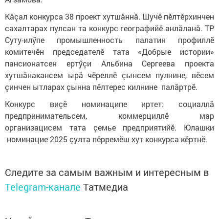
Кăçал конкурса 38 проект хутшăннă. Шучӗ пӗлтӗрхинчен
сахалтарах пулсан та конкурс географийӗ анлăланă. ТР
Суту-илӳпе промышленность палатин профиллӗ
комитечӗн председателӗ тата «Добрые истории»
пансионатсен ертӳçи Альбина Сергеева проекта
хутшăнакансем ырă чӗреллӗ çынсем пулнине, вӗсем
çинчен ытларах çынна пӗлтерес килнине палăртрӗ.
Конкурс виçӗ номинаципе иртет: социаллă
предпринимательсем, коммерциллӗ мар
организацисем тата çемье предприятийӗ. Юлашки
номинацие 2025 çулта пӗрремӗш хут конкурса кӗртнӗ.
Следите за самым важным и интересным в
Telegram-канале
Татмедиа