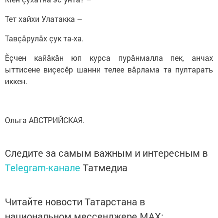
Тет хайхи Улатакка –
Тавçăрулăх çук та-ха.
Ӗçчен кайăкăн юп курса пурăнмалла пек, анчах
ыттисене виçесӗр шанни телее вăрлама та пултарать
иккен.
Ольга АВСТРИЙСКАЯ.
Следите за самым важным и интересным в
Telegram-канале
Татмедиа
Читайте новости Татарстана в
национальном мессенджере MАХ: