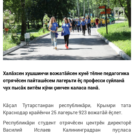
Халăхсен хушшинчи вожатăйсен кунӗ тӗлне педагогика
отрячӗсен пайташӗсем лагерьти ӗç професси суйланă
чух пысăк витӗм кӳни çинчен каласа панă.
Кăçал Тутарстанран республикăри, Крымри тата
Краснодар крайӗнчи 25 лагерьте 923 вожатăй ӗçлет.
Республикăри студент отрячӗсен центрӗн директорӗ
Василий Ислаев Калининградран пуçласа