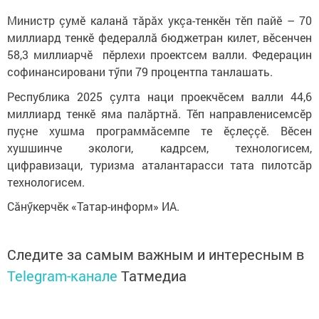
Министр çумӗ каланă тăрăх укçа-тенкӗн тӗп пайӗ – 70
миллиард тенкӗ федераллă бюджетран килет, вӗсенчен
58,3 миллиарчӗ пӗрлехи проектсем валли. Федерацин
софинансировани тӳпи 79 процентпа танлашать.
Республика 2025 çулта наци проекчӗсем валли 44,6
миллиард тенкӗ яма палăртнă. Тӗп направленисемсӗр
пуçне хушма программăсемпе те ӗçлеççӗ. Вӗсен
хушшинче экологи, кадрсем, технологисем,
цифравизаци, туризма аталантарасси тата пилотсăр
технологисем.
Сăнӳкерчӗк «Татар-информ» ИА.
Следите за самым важным и интересным в
Telegram-канале
Татмедиа