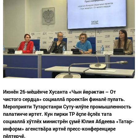
Июнӗн 26-мӗшӗнче Хусанта «Чын йөрәктән – От
чистого сердца» социаллă проектăн финалӗ пулать.
Мероприяти Тутарстанри Суту-илӳпе промышленность
палатинче иртет. Кун пирки ТР ӗçпе ӗçлӗх тата
социаллă хӳтлӗх министрӗн çумӗ Юлия Абдеева «Татар-
информ» агенствăра иртнӗ пресс-конференцире
пӗлтерчӗ.