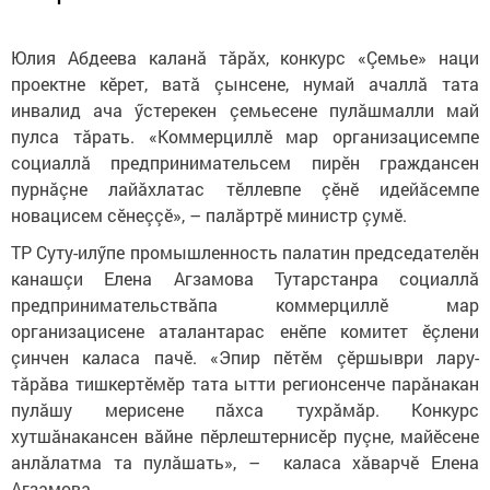
Юлия Абдеева каланă тăрăх, конкурс «Çемье» наци
проектне кӗрет, ватă çынсене, нумай ачаллă тата
инвалид ача ӳстерекен çемьесене пулăшмалли май
пулса тăрать. «Коммерциллӗ мар организацисемпе
социаллă предпринимательсем пирӗн граждансен
пурнăçне лайăхлатас тӗллевпе çӗнӗ идейăсемпе
новацисем сӗнеççӗ», – палăртрӗ министр çумӗ.
ТР Суту-илӳпе промышленность палатин председателӗн
канашçи Елена Агзамова Тутарстанра социаллă
предпринимательствăпа коммерциллӗ мар
организацисене аталантарас енӗпе комитет ӗçлени
çинчен каласа пачӗ. «Эпир пӗтӗм çӗршыври лару-
тăрăва тишкертӗмӗр тата ытти регионсенче парăнакан
пулăшу мерисене пăхса тухрăмăр. Конкурс
хутшăнакансен вăйне пӗрлештернисӗр пуçне, майӗсене
анлăлатма та пулăшать», – каласа хăварчӗ Елена
Агзамова.