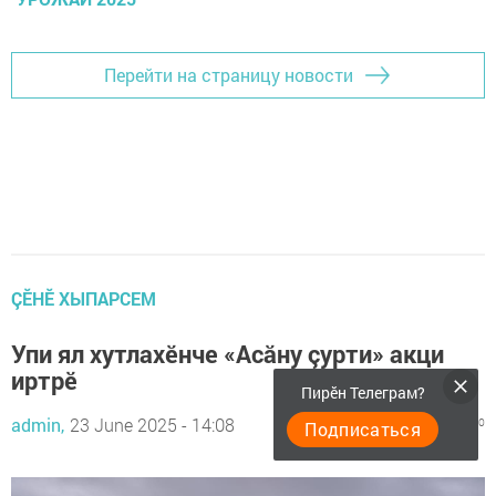
Перейти на страницу новости
ÇӖНӖ ХЫПАРСЕМ
Упи ял хутлахӗнче «Асăну çурти» акци
иртрӗ
Пирӗн Телеграм?
admin,
23 June 2025 - 14:08
373
0
0
Подписаться