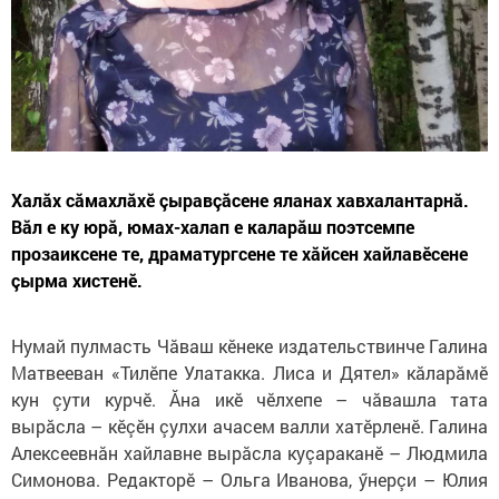
Халăх сăмахлăхӗ çыравçăсене яланах хавхалантарнă.
Вăл е ку юрă, юмах-халап е каларăш поэтсемпе
прозаиксене те, драматургсене те хăйсен хайлавӗсене
çырма хистенӗ.
Нумай пулмасть Чăваш кӗнеке издательствинче Галина
Матвееван «Тилӗпе Улатакка. Лиса и Дятел» кăларăмӗ
кун çути курчӗ. Ăна икӗ чӗлхепе – чăвашла тата
вырăсла – кӗçӗн çулхи ачасем валли хатӗрленӗ. Галина
Алексеевнăн хайлавне вырăсла куçараканӗ – Людмила
Симонова. Редакторӗ – Ольга Иванова, ӳнерçи – Юлия