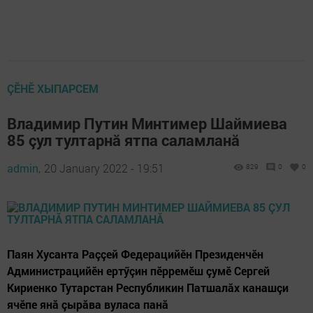
ÇӖНӖ ХЫПАРСЕМ
Владимир Путин Минтимер Шаймиева
85 çул тултарнă ятпа саламланă
admin,
20 January 2022 - 19:51
829
0
0
Паян Хусанта Раççей Федерацийӗн Президенчӗн
Администрацийӗн ертӳçин пӗрремӗш çумӗ Сергей
Кириенко Тутарстан Республикин Патшалăх канашçи
ячӗпе янă çырăва вуласа панă