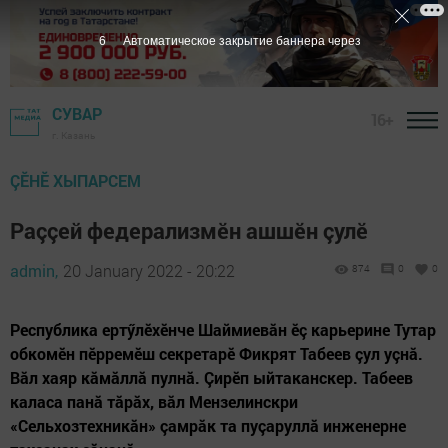
5
Автоматическое закрытие баннера через
СУВАР
16+
г. Казань
ÇӖНӖ ХЫПАРСЕМ
Раççей федерализмӗн ашшӗн çулӗ
admin,
20 January 2022 - 20:22
874
0
0
Республика ертӳлӗхӗнче Шаймиевăн ӗç карьерине Тутар
обкомӗн пӗрремӗш секретарӗ Фикрят Табеев çул уçнă.
Вăл хаяр кăмăллă пулнă. Çирӗп ыйтаканскер. Табеев
каласа панă тăрăх, вăл Мензелинскри
«Сельхозтехникăн» çамрăк та пуçаруллă инженерне