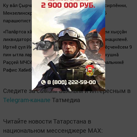
Ку вăл Çырчаллипе Ешӗлварти çуртсенче газ сирпӗнни,
Мензелинскра çăмăл моторлă самолет ӳксе 16
парашютист вилни тата ытти те.
«Палăртса хăварас килет, инкеклӗ лару-тăрусем хыççăн
ликвидаторсен ӗçне пур çӗрте те МЧС координациленӗ.
Иртнӗ çул Инкеклӗ лару-тăру министерствин ӗçченӗсем 9
пин ытла лару-тăрура çынсене çăлнă», – тесе хушнă
Раççей МЧСӗн Тутарстанри управленийӗн начальникӗ
Рафис Хабибуллин.
Следите за самым важным и интересным в
Telegram-канале
Татмедиа
Читайте новости Татарстана в
национальном мессенджере MАХ: