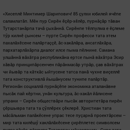
«Хисеплӗ Минтимер Шарипович! 85 çулхи юбилей ячӗпе
саламлатăп. Мӗн пур Сирӗн ӗçӗр-хӗлӗр, пурнăçăр тăван
Тутарстанăрпа тачă çыхăннă. Сирӗнпе тӗлпулма е ӗçлеме
тӳр килнӗ çынсем – пурте Сирӗн професси тата этем
пахалăхӗсене палăртаççӗ, ăс-хакăлăра, ансатлăхăра,
пархатарлăхăрпа диалог илсе пыма пӗлнине. Самана
улшăннă вăхăтра республикăна ертсе пынă вăхăтра Эсир
хăвăр принципăрсенчен пăрăнмасăр утрăр, çав вăхăтрах
чи йывăр та кăткăс ыйтусене татса панă чухне виçеллӗ
тата конструктивлă йышăнусем тунипе палăртăр.
Регионăн социаллă пурнăçӗпе экономика аталанăвне
пысăк пай кӗртни, унăн культура, ăс-хакăл йăлисене
упрани – Сирӗн обществăри пысăк авторитетăра пирӗн
çӗршывра тата та çӳллӗрех çӗклерӗ. Христиан тата
мăсăльман палăкӗсене упрас тесе пуçарнă проектăрсем –
мир тата килӗшӳ хаклăлăхӗсене çирӗплетес символсем
пулса тăчӗç, вӗсемпе Тутарстан мăнаçланать. Сире тата