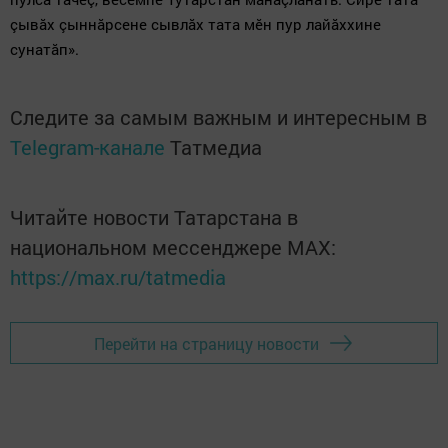
çывăх çыннăрсене сывлăх тата мӗн пур лайăххине
сунатăп».
Следите за самым важным и интересным в
Telegram-канале
Татмедиа
Читайте новости Татарстана в
национальном мессенджере MАХ:
https://max.ru/tatmedia
Перейти на страницу новости