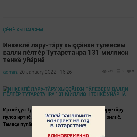
ÇӖНӖ ХЫПАРСЕМ
Инкеклӗ лару-тăру хыççăнхи тӳлевсем
валли пӗлтӗр Тутарстанра 131 миллион
тенкӗ уйăрнă
admin,
20 January 2022 - 16:26
742
0
0
Иртнӗ çул Тутарстанра çичӗ чрезвычайлă лару-тăру
пулса иртнӗ, вӗсенче 65 çын аманнă, 27 çын вилнӗ.
Темиçе пулăм çӗршывӗпех кӗрлерӗç.