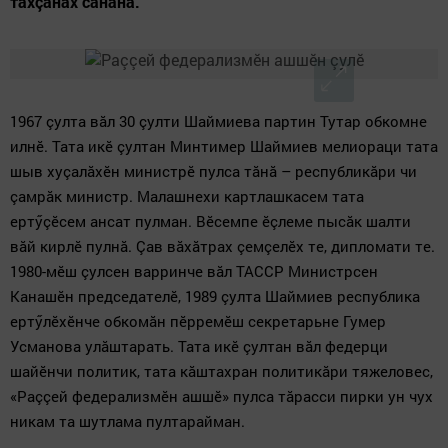
тахçанах сăнанă.
1967
çулта вăл
30
çулти Шаймиева партин Тутар обкомне
илнӗ. Тата икӗ çултан Минтимер Шаймиев мелиораци тата
шыв хуçалăхӗн министрӗ пулса тăнă – республикăри чи
çамрăк министр. Малашнехи картлашкасем тата
ертӳçӗсем ансат пулман. Вӗсемпе ӗçлеме пысăк шалти
вăй кирлӗ пулнă. Çав вăхăтрах çемçелӗх те, дипломати те.
1980-мӗш çулсен варринче вăл ТАССР Министрсен
Канашӗн председателӗ, 1989 çулта Шаймиев республика
ертӳлӗхӗнче обкомăн пӗрремӗш секретарьне Гумер
Усманова улăштарать. Тата икӗ çултан вăл федерци
шайӗнчи политик, тата кăштахран политикăри тяжеловес,
«Раççей федерализмӗн ашшӗ» пулса тăрасси пирки ун чух
никам та шутлама пултарайман.