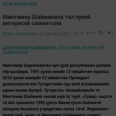
ÇӖНӖ ХЫПАРСЕМ
Минтимер Шаймиевпа тӗл пулнă
интереслӗ самантсем
Ирина Трифонова,
20 January 2022 - 10:12
930
0
0
Минтимер Шариповичăн кун-çулӗ республикăн шăпипе
пӗр çыхăмра. 1991 çулхи июнӗн 12-мӗшӗнчен пуçласа
2010 çулхи январӗн 22-мӗшӗччен Президент
должноçӗнче вăл Тутарстанăн пур енлӗ аталанăвӗшӗн
ырми-канми ӗçлерӗ. Тутарстан чăвашӗсемшӗн те
Минтимер Шаймиев чылай ырă ӗç турӗ. «Сувар» хаçата
та вăл хушнипех 1993 çулта Министрсен Кабинечӗ
кăларма йышăнса учредитель пулса тăчӗ. Журналист
пулнă май, мана та Минтимер Шаймиевпа темиçе