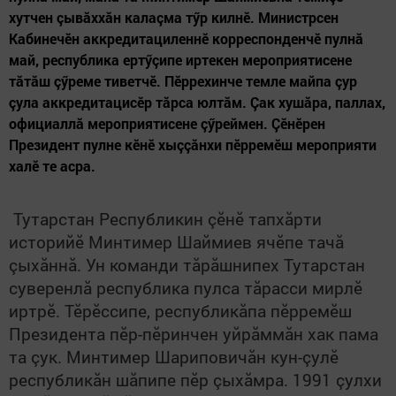
хутчен çывăххăн калаçма тӳр килнӗ. Министрсен
Кабинечӗн аккредитациленнӗ корреспонденчӗ пулнă
май, республика ертӳçипе иртекен мероприятисене
тăтăш çӳреме тиветчӗ. Пӗррехинче темле майпа çур
çула аккредитацисӗр тăрса юлтăм. Çак хушăра, паллах,
официаллă мероприятисене çӳреймен. Çӗнӗрен
Президент пулне кӗнӗ хыççăнхи пӗрремӗш мероприяти
халӗ те асра.
Тутарстан Республикин çӗнӗ тапхăрти
историйӗ Минтимер Шаймиев ячӗпе тачă
çыхăннă. Ун команди тăрăшнипех Тутарстан
суверенлă республика пулса тăрасси мирлӗ
иртрӗ. Тӗрӗссипе, республикăпа пӗрремӗш
Президента пӗр-пӗринчен уйрăммăн хак пама
та çук. Минтимер Шариповичăн кун-çулӗ
республикăн шăпипе пӗр çыхăмра. 1991 çулхи