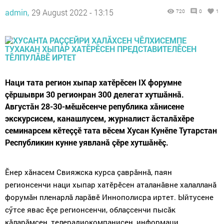
admin,
29 August 2022 - 13:15
720
0
1
Наци тата регион хыпар хатӗрӗсен IX форумне
çӗршыври 30 регионран 300 делегат хутшăннă.
Августăн 28-30-мӗшӗсенче република хăнисене
экскурсисем, канашлусем, журналист ăсталăхӗре
семинарсем кӗтеççӗ тата вӗсем Хусан Кунӗпе Тутарстан
Республикин кунне уявланă çӗре хутшăнӗç.
Ӗнер хăнасем Свияжска курса çаврăннă, паян
регионсенчи наци хыпар хатӗрӗсен аталанăвне халалланă
форумăн пленарлă ларăвӗ Иннополисра иртет. Ыйтусене
сӳтсе явас ӗçе регионсенчи, облаçсенчи пысăк
кăларăмсен, телерадиокомпанисен, информаци