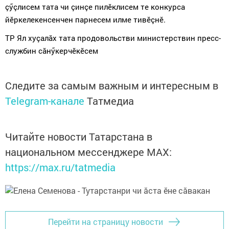
çӳçлисем тата чи çинçе пилӗклисем те конкурса
йӗркелекенсенчен парнесем илме тивӗçнӗ.
ТР Ял хуçалăх тата продовольстви министерствин пресс-
службин сăнӳкерчӗкӗcем
Следите за самым важным и интересным в
Telegram-канале
Татмедиа
Читайте новости Татарстана в
национальном мессенджере MАХ:
https://max.ru/tatmedia
Перейти на страницу новости