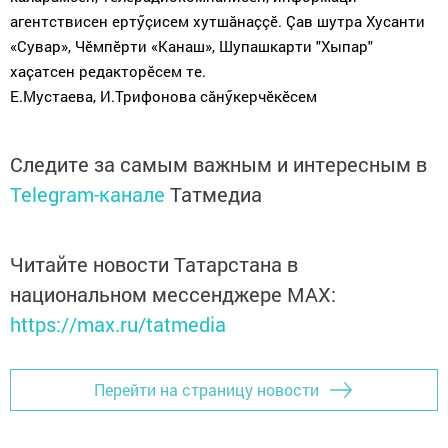
агентствисен ертӳçисем хутшăнаççӗ. Çав шутра Хусанти
«Сувар», Чӗмпӗрти «Канаш», Шупашкарти "Хыпар"
хаҫатсен редакторӗсем те.
Е.Мустаева, И.Трифонова сăнӳкерчӗкӗсем
Следите за самым важным и интересным в
Telegram-канале
Татмедиа
Читайте новости Татарстана в
национальном мессенджере MАХ:
https://max.ru/tatmedia
Перейти на страницу новости