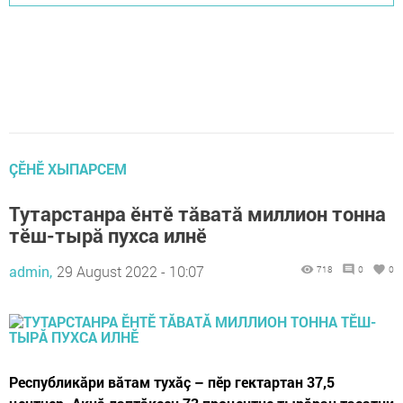
ÇӖНӖ ХЫПАРСЕМ
Тутарстанра ӗнтӗ тăватă миллион тонна
тӗш-тырă пухса илнӗ
admin,
29 August 2022 - 10:07
718
0
0
Республикăри вăтам тухăç – пӗр гектартан 37,5