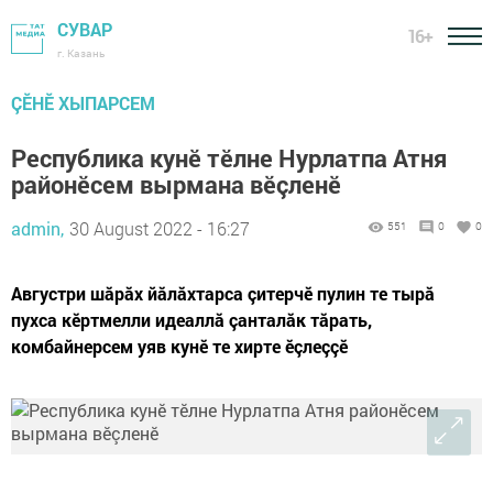
СУВАР
16+
г. Казань
ÇӖНӖ ХЫПАРСЕМ
Республика кунӗ тӗлне Нурлатпа Атня
районӗсем вырмана вӗçленӗ
admin,
30 August 2022 - 16:27
551
0
0
Августри шăрăх йăлăхтарса çитерчӗ пулин те тырă
пухса кӗртмелли идеаллă çанталăк тăрать,
комбайнерсем уяв кунӗ те хирте ӗçлеççӗ