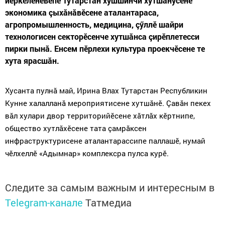
йӗркеленӗвӗпе Тутарстан хушшинчи хутшăнусене
экономика çыхăнăвӗсене аталантараса,
агропромышленность, медицина, çӳллӗ шайри
технологисен секторӗсенче хутшăнса çирӗплетесси
пирки пынă. Енсем пӗрлехи культура проекчӗсене те
хута ярасшăн.
Хусанта пулнă май, Ирина Влах Тутарстан Республикин
Кунне халалланă мероприятисене хутшăнӗ. Çавăн пекех
вăл хулари двор территорийӗсене хăтлăх кӗртнипе,
общество хутлăхӗсене тата çамрăксен
инфраструктурисене аталантарассипе паллашӗ, нумай
чӗлхеллӗ «Адымнар» комплексра пулса курӗ.
Следите за самым важным и интересным в
Telegram-канале
Татмедиа