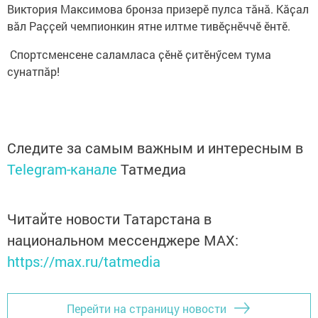
Виктория Максимова бронза призерӗ пулса тӑнӑ. Кӑҫал
вӑл Раҫҫей чемпионкин ятне илтме тивӗҫнӗччӗ ӗнтӗ.
Спортсменсене саламласа ҫӗнӗ ҫитӗнӳсем тума
сунатпӑр!
Следите за самым важным и интересным в
Telegram-канале
Татмедиа
Читайте новости Татарстана в
национальном мессенджере MАХ:
https://max.ru/tatmedia
Перейти на страницу новости