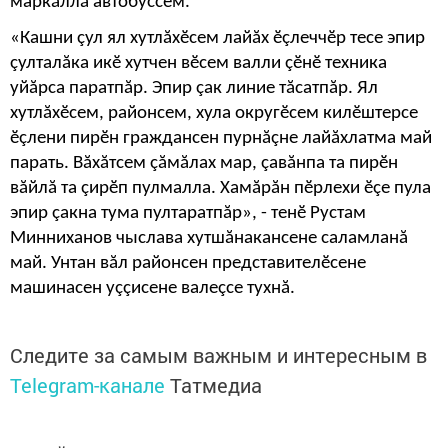
маркăллă автобуссем.
«Кашни çул ял хутлăхӗсем лайăх ӗçлеччӗр тесе эпир
çулталăка икӗ хутчен вӗсем валли çӗнӗ техника
уйăрса паратпăр. Эпир çак линие тăсатпăр. Ял
хутлăхӗсем, районсем, хула округӗсем килӗштерсе
ӗçлени пирӗн граждансен пурнăçне лайăхлатма май
парать. Вăхăтсем çăмăлах мар, çавăнпа та пирӗн
вăйлă та çирӗп пулмалла. Хамăрăн пӗрлехи ӗçе пула
эпир çакна тума пултаратпăр», - тенӗ Рустам
Минниханов чыслава хутшăнакансене саламланă
май. Унтан вăл районсен представителӗсене
машинасен уççисене валеçсе тухнă.
Следите за самым важным и интересным в
Telegram-канале
Татмедиа