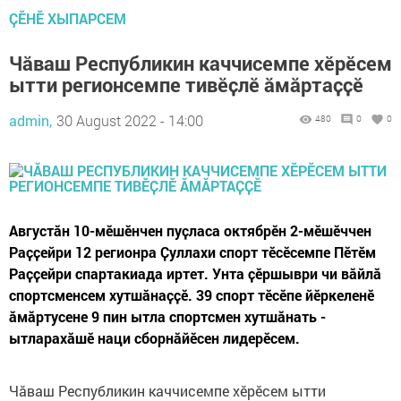
ÇӖНӖ ХЫПАРСЕМ
Чӑваш Республикин каччисемпе хӗрӗсем
ытти регионсемпе тивӗҫлӗ ӑмӑртаҫҫӗ
admin,
30 August 2022 - 14:00
480
0
0
Августӑн 10-мӗшӗнчен пуҫласа октябрӗн 2-мӗшӗччен
Раҫҫейри 12 регионра Ҫуллахи спорт тӗсӗсемпе Пӗтӗм
Раҫҫейри спартакиада иртет. Унта ҫӗршыври чи вӑйлӑ
спортсменсем хутшӑнаҫҫӗ. 39 спорт тӗсӗпе йӗркеленӗ
ӑмӑртусене 9 пин ытла спортсмен хутшӑнать -
ытларахӑшӗ наци сборнӑйӗсен лидерӗсем.
Чӑваш Республикин каччисемпе хӗрӗсем ытти