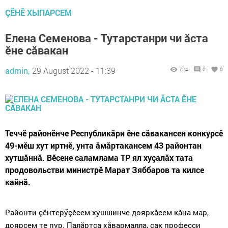
ÇӖНӖ ХЫПАРСЕМ
Елена Семенова - Тутарстанри чи ăста
ӗне сăвакан
admin,
29 August 2022 - 11:39
724
0
0
Теччӗ районӗнче Республикăри ӗне сăвакансен конкурсӗ
49-мӗш хут иртнӗ, унта ăмăртакансем 43 районтан
хутшăннă. Вӗсене саламлама ТР ял хуçалăх тата
продовольстви министрӗ Марат Зяббаров та килсе
кайнă.
Районти çӗнтерӳçӗсем хушшинче дояркăсем кăна мар,
доярсем те пур. Палăртса хăвармалла, çак професси