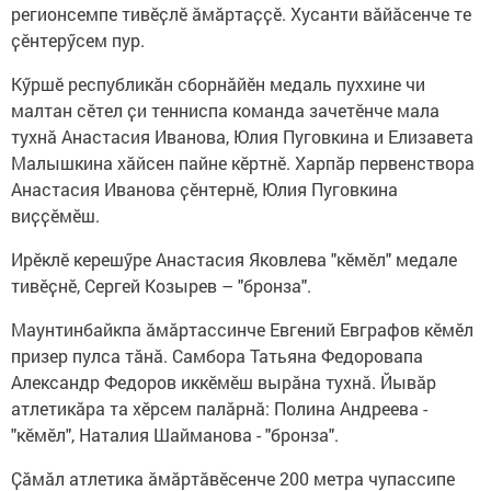
регионсемпе тивӗҫлӗ ӑмӑртаҫҫӗ. Хусанти вӑйӑсенче те
ҫӗнтерӳсем пур.
Кӳршӗ республикӑн сборнӑйӗн медаль пуххине чи
малтан сӗтел ҫи тенниспа команда зачетӗнче мала
тухнӑ Анастасия Иванова, Юлия Пуговкина и Елизавета
Малышкина хӑйсен пайне кӗртнӗ. Харпӑр первенствора
Анастасия Иванова ҫӗнтернӗ, Юлия Пуговкина
виҫҫӗмӗш.
Ирӗклӗ керешӳре Анастасия Яковлева "кӗмӗл" медале
тивӗҫнӗ, Сергей Козырев – "бронза".
Маунтинбайкпа ӑмӑртассинче Евгений Евграфов кӗмӗл
призер пулса тӑнӑ. Самбора Татьяна Федоровапа
Александр Федоров иккӗмӗш вырӑна тухнӑ. Йывӑр
атлетикӑра та хӗрсем палӑрнӑ: Полина Андреева -
"кӗмӗл", Наталия Шайманова - "бронза".
Ҫӑмӑл атлетика ӑмӑртӑвӗсенче 200 метра чупассипе