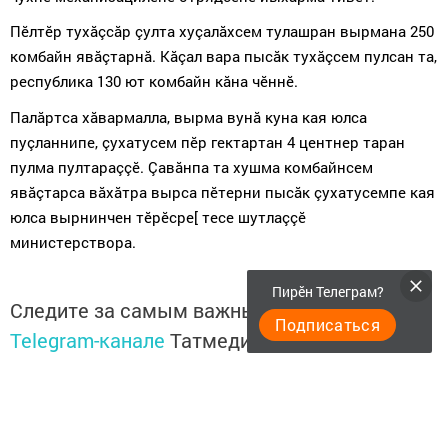
Пӗлтӗр тухăçсăр çулта хуçалăхсем тулашран вырмана 250
комбайн явăçтарнă. Кăçал вара пысăк тухăçсем пулсан та,
республика
130
ют комбайн кăна чӗннӗ.
Палăртса хăвармалла, вырма вунă куна кая юлса
пуçланнипе, çухатусем пӗр гектартан
4 центнер таран
пулма пултараççӗ
.
Çавăнпа та хушма комбайнсем
явăçтарса вăхăтра вырса пӗтерни пысăк çухатусемпе кая
юлса вырнинчен тӗрӗсре[ тесе шутлаççӗ
министерствора.
Пирӗн Телеграм?
Следите за самым важным и интересным в
Подписаться
Telegram-канале
Татмедиа
Читайте новости Татарстана в
национальном мессенджере MАХ: