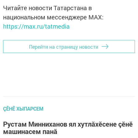
Читайте новости Татарстана в
национальном мессенджере MАХ:
https://max.ru/tatmedia
Перейти на страницу новости
ÇӖНӖ ХЫПАРСЕМ
Рустам Минниханов ял хутлăхӗсене çӗнӗ
машинасем панă