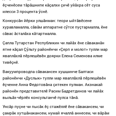
ӗçченӗсем тăрăшнипе кăçалхи çичӗ уйăхра сӗт суса
илесси 3 процента ӳснӗ.
Конкурсăн йӗрки улшăнман: теори ыйтăвӗсене
хуравламалла, сăвăм аппаратне сӳтсе пуçтармалла, ӗне
сăвас ăсталăха кăтартмалла.
Çапла Тутарстан Республикин чи лайăх ӗне сăваканăн
ятне кăçал Çӳльту районӗнчи «Çерп и молот» тулли мар
яваплăхлă пӗрлешӗвӗн доярки Елена Семенова илме
тивӗçнӗ.
Вакуумпроводпа сăвакансен хушшинче Балтаси
районӗнчи «Дуслык» тулли мар яваплăхлă пӗрлешӗвӗн
ӗçченне Анна Федотовăна çитекен пулман. Акзнакай
районӗн представителӗ Расим Бадретдинов чи лайăх
выльăх-чӗрлӗх консультанчӗ пулса тăнă.
Унсăр пуçне чи пысăк ӗç стажӗллӗ ӗне сăвакансем, чи
çамрăк хутшăнакансем, нумай ячаллă аннесем, чи вăрăм