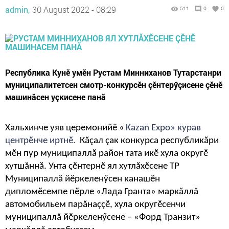
admin,
30 August 2022 - 08:29
511
0
0
Республика Кунӗ умӗн Рустам Минниханов Тутарстанри
муниципалитетсен смотр-конкурсӗн çӗнтерӳçисене çӗнӗ
машинăсен уçкисене панă
Хальхинче уяв церемонийӗ «
Kazan Expo
» курав
центрӗнче иртнӗ.
Кăçал çак конкурса республикăри
мӗн пур муниципаллă район тата икӗ хула округӗ
хутшăннă. Унта çӗнтернӗ ял хутлăхӗсене ТР
Муниципаллă йӗркеленӳсен канашӗн
дипломӗсемпе пӗрле «Лада Гранта» маркăллă
автомобильем парăнаççӗ, хула округӗсенчи
муниципаллă йӗркеленӳсене – «Форд Транзит»