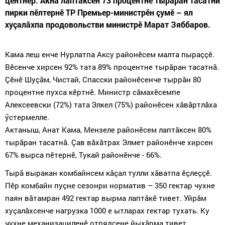
центнер. Акнă лаптăксен 73 процентне тырăран тасатни
пирки пӗлтернӗ ТР Премьер-министрӗн çумӗ – ял
хуçалăхпа продовольстви министрӗ Марат Зяббаров.
Кама леш енче Нурлатпа Аксу районӗсем малта пыраççӗ.
Вӗсенче хирсен
92%
тата
89%
процентне тырăран тасатнă.
Çӗнӗ Шуçăм, Чистай, Спасски районӗсенче тыррăн
80
процентне пухса к
ӗртнӗ. Министр сăмахӗсемпе
Алексеевски
(72%)
тата
Элкел
(75%)
районӗсен хăвăртлăха
ӳстермелле.
Актаныш, Анат Кама, Мензеле районӗсем лаптăксен
80%
тырăран тасатнă. Çав вăхăтрах Элмет районӗнче хирсен
67%
вырса пӗтернӗ, Тукай районӗнче -
66%
.
Тырă выракан комбайнсем кăçал тулли хăватпа ӗçлеççӗ.
Пӗр комбайн пуçне сезонри норматив – 350 гектар чухне
паян вăтамран 492 гектар вырма лаптăкӗ тивет. Уйрăм
хуçалăхсенче нагрузка 1000 е ытларах гектар тухать. Ку
чухне механизациленӗ отрядсене йыхăрма тивет.