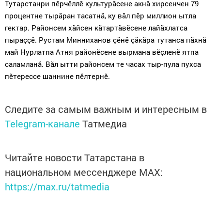
Тутарстанри пӗрчӗллӗ культурăсене акнă хирсенчен 79
процентне тырăран тасатнă, ку вăл пӗр миллион ытла
гектар. Районсем хăйсен кăтартăвӗсене лайăхлатса
пыраççӗ. Рустам Минниханов çӗнӗ çăкăра тутанса пăхнă
май Нурлатпа Атня районӗсене вырмана вӗçленӗ ятпа
саламланă. Вăл ытти районсем те часах тыр-пула пухса
пӗтерессе шаннине пӗлтернӗ.
Следите за самым важным и интересным в
Telegram-канале
Татмедиа
Читайте новости Татарстана в
национальном мессенджере MАХ:
https://max.ru/tatmedia