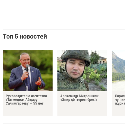
Топ 5 новостей
Руководителю агентства
Александр Митрошкин:
Лариса 
«Татмедиа» Айдару
«Эпир çӗнтеретпӗрех!»
чун кил
Салимгараеву — 55 лет
журнали