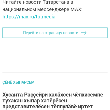
Читайте новости Татарстана в
национальном мессенджере MАХ:
https://max.ru/tatmedia
Перейти на страницу новости
ÇӖНӖ ХЫПАРСЕМ
Хусанта Раççейри халăхсен чӗлхисемпе
тухакан хыпар хатӗрӗсен
представителӗсен тӗлпулăвӗ иртет