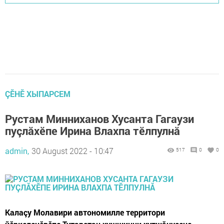
ÇӖНӖ ХЫПАРСЕМ
Рустам Минниханов Хусанта Гагаузи
пуçлăхӗпе Ирина Влахпа тӗлпулнă
admin,
30 August 2022 - 10:47
517
0
0
Калаçу Молавири автономилле территори