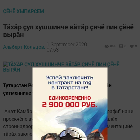
ÇӖНӖ ХЫПАРСЕМ
Тӑхӑр ҫул хушшинче вӑтӑр ҫичӗ пин ҫӗнӗ
вырӑн
1 September 2020 -
Альберт Кольцов,
964
0
0
07:53
Тутарстан Республики – ача сачӗсенче вырӑн
ҫитменнине татса панӑ пӗрремӗш регион
Анат Камӑри 29-мӗш микрорайонра "Демографи" наци
проекчӗпе ача садне туса пӗтернӗ. ТР Патшалӑх
стройнадзорӗн инспекцийӗ ӑна проект документацийӗ
тӑрӑх заключени ҫырса панӑ.