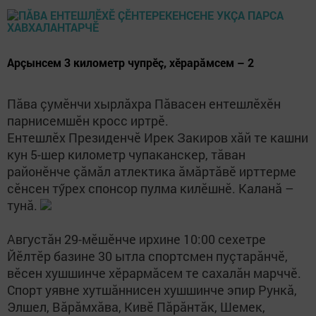
Арçынсем 3 километр чупрӗç, хӗрарăмсем – 2
Пăва çумӗнчи хырлăхра Пăвасен ентешлӗхӗн
парнисемшӗн кросс иртрӗ.
Ентешлӗх Президенчӗ Ирек Закиров хăй те кашни
кун 5-шер километр чупаканскер, тăван
районӗнче çăмăл атлектика ăмăртăвӗ ирттерме
сӗнсен тӳрех спонсор пулма килӗшнӗ. Каланă –
тунă.
Августăн 29-мӗшӗнче ирхине 10:00 сехетре
Йӗлтӗр базине 30 ытла спортсмен пуçтарăнчӗ,
вӗсен хушшинче хӗрармăсем те сахалăн марччӗ.
Спорт уявне хутшăннисен хушшинче эпир Рункă,
Элшел, Вăрăмхăва, Кивӗ Пăрăнтăк, Шемек,