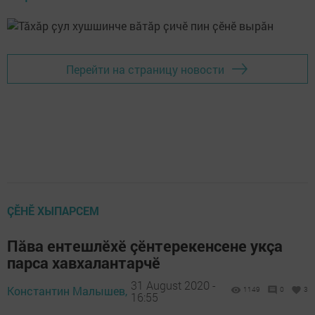
Перейти на страницу новости
ÇӖНӖ ХЫПАРСЕМ
Пăва ентешлӗхӗ çӗнтерекенсене укçа
парса хавхалантарчӗ
31 August 2020 -
Константин Малышев,
1149
0
3
16:55