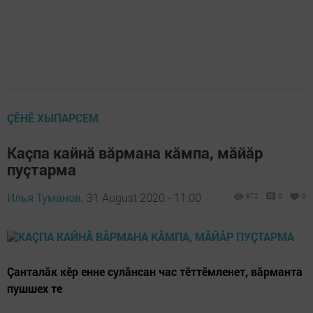
ÇӖНӖ ХЫПАРСЕМ
Каçпа кайнă вăрмана кăмпа, мăйăр
пуçтарма
Илья Туманов,
31 August 2020 - 11:00
972
0
0
Çанталăк кӗр енне сулăнсан час тӗттӗмленет, вăрманта
пушшех те