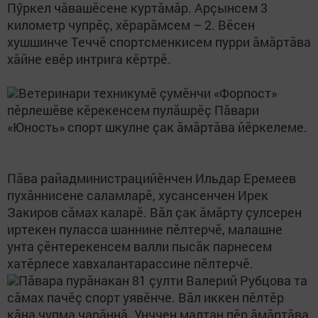
Пӳркел чăвашӗсене куртăмăр. Арçынсем 3
километр чупрӗç, хӗрарăмсем – 2. Вӗсен
хушшинче Теччӗ спортсменкисем пурри ăмăртăва
хăйне евӗр интрига кӗртрӗ.
Ветеринари техникумӗ çумӗнчи «Форпост»
пӗрлешӗве кӗрекенсем пулăшрӗç Пăвари
«Юность» спорт шкулне çак ăмăртăва йӗркелеме.
Пăва райадминистрацийӗнчен Ильдар Еремеев
пухăннисене саламларӗ, хусансенчен Ирек
Закиров сăмах каларӗ. Вăл çак ăмăрту çулсерен
иртекен пуласса шаннине пӗлтерчӗ, малашне
унта çӗнтерекенсем валли пысăк парнесем
хатӗрлесе хавхалантарассине пӗлтерчӗ.
Пăвара пурăнакан 81 çулти Валерий Рубцова та
сăмах пачӗç спорт уявӗнче. Вăл иккен пӗлтӗр
кăна чупма чарăннă. Унччен малтан пӗр ăмăртăва