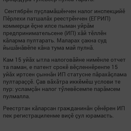
Сентябрӗн пуçламăшӗнчен налог инспекцийӗ
Пӗрлехи патшалăх реестрӗнчен (ЕГРИП)
коммерци ӗçне илсе пыман уйрăм
предпринимательсене (ИП) хăй тӗллӗн
кăларма пултарать. Маларах çакна суд
йышăнăвӗпе кăна тума май пулнă.
Кам 15 уйăх ытла налоговăйне нимӗнле отчет
та паман, е патент срокӗ вӗçленнӗренпе 15
уйăх иртсен çыннăн ИП статусне пăрахăçлама
пултараççӗ. Çав вăхăтра иккӗмӗш услови те
пур: усламçăн налог тӳлевӗсемпе парăмсем
пулмалла.
Реестртан кăларсан гражданинăн çӗнӗрен ИП
пек регистрациленме виçӗ çул юрамасть.