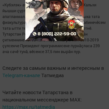
«Кубэлэк» ача сачӗ 260 ача шӑнӑҫтараять. Хальхи
йышши ҫуртра вылямалли, ҫывӑрмалли,
апатланмалли, салтӑнмалли пӳлӗмсем, музыка тата
физкультура залӗсем, психологпа логопед кабинечӗсем
тата ытти те. Таврари территорие хӑтлӑх кӗртнӗ.
Тутарстан Республики – ача сачӗсенче вырӑн
ҫитменнине татса панӑ пӗрремӗш регион. 2010-2019
ҫулсенче Президент программисене пурнӑҫласа 239
ача сачӗ тунӑ, вӗсенсе 37,5 пин вырӑн пур.
Следите за самым важным и интересным в
Telegram-канале
Татмедиа
Читайте новости Татарстана в
национальном мессенджере MАХ:
https://max.ru/tatmedia