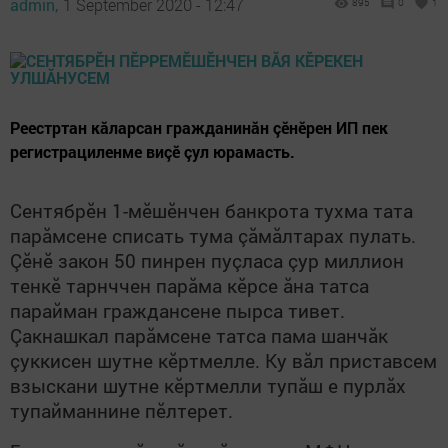
admin,
1 September 2020 - 12:47
895
0
1
Реестртан кăларсан гражданинăн çӗнӗрен ИП пек
регистрациленме виçӗ çул юрамасть.
Сентябрӗн 1-мӗшӗнчен банкрота тухма тата
парăмсене списать тума çăмăлтарах пулать.
Çӗнӗ закон 50 пинрен пуçласа çур миллион
тенкӗ тарнччен парăма кӗрсе ăна татса
парайман граждансене пырса тивет.
Çакнашкал парăмсене татса пама шанчăк
çуккисен шутне кӗртмелле. Ку вăл приставсем
взыскани шутне кӗртмелли тупăш е пурлăх
тупайманнине пӗлтерет.