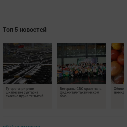
Топ 5 новостей
Тутарстанри реле
Ветераны СВО сразятся в
Хӗлле в
шкапӗсене çунтарнă
фиджитал-тактическом
помидо
ачасене пурне те тытнă
бою