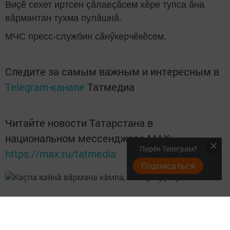
Виçӗ сехет иртсен çăлавçăсем хӗре тупса ăна
вăрмантан тухма пулăшнă.
МЧС пресс-службин сăнӳкерчӗкӗсем.
Следите за самым важным и интересным в
Telegram-канале
Татмедиа
Читайте новости Татарстана в
национальном мессенджере MАХ:
Пирӗн Телеграм?
https://max.ru/tatmedia
Подписаться
Перейти на страницу новости