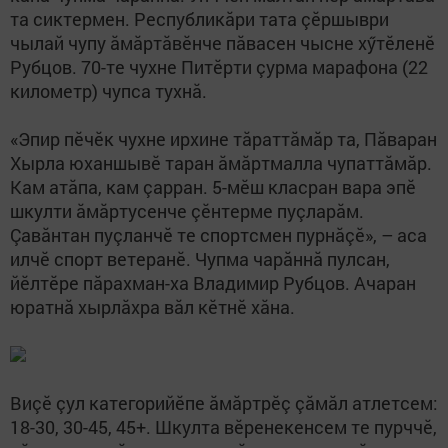
та сиктермен. Республикăри тата çӗршыври
чылай чупу ăмăртăвӗнче пăвасен чысне хӳтӗленӗ
Рубцов. 70-те чухне Питӗрти çурма марафона (22
километр) чупса тухнă.
«Эпир пӗчӗк чухне ирхине тăраттăмăр та, Пăваран
Хырла юханшывӗ таран ăмăртмалла чупаттăмăр.
Кам атăпа, кам çарран. 5-мӗш класран вара эпӗ
шкулти ăмăртусенче çӗнтерме пуçларăм.
Çавăнтан пуçланчӗ те спортсмен пурнăçӗ», – аса
илчӗ спорт ветеранӗ. Чупма чарăннă пулсан,
йӗлтӗре пăрахман-ха Владимир Рубцов. Ачаран
юратнă хырлăхра вăл кӗтнӗ хăна.
Виçӗ çул категорийӗпе ăмăртрӗç çăмăл атлетсем:
18-30, 30-45, 45+. Шкулта вӗренекенсем те пурччӗ,