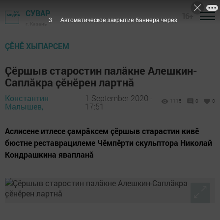
СУВАР
16+
2
Автоматическое закрытие баннера через
г. Казань
ÇӖНӖ ХЫПАРСЕМ
Ҫӗршыв старостин палӑкне Алешкин-
Саплӑкра ҫӗнӗрен лартнӑ
Константин
1 September 2020 -
1115
0
0
Малышев,
17:51
Аслисене итлесе ҫамрӑксем ҫӗршыв старастин кивӗ
бюстне реставрацилеме Чӗмпӗрти скульптора Николай
Кондрашкина явапланӑ