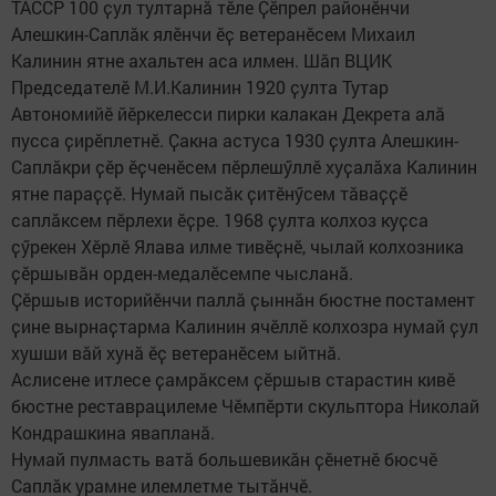
ТАССР 100 ҫул тултарнӑ тӗле Ҫӗпрел районӗнчи
Алешкин-Саплӑк ялӗнчи ӗҫ ветеранӗсем Михаил
Калинин ятне ахальтен аса илмен. Шӑп ВЦИК
Председателӗ М.И.Калинин 1920 ҫулта Тутар
Автономийӗ йӗркелесси пирки калакан Декрета алӑ
пусса ҫирӗплетнӗ. Ҫакна астуса 1930 ҫулта Алешкин-
Саплӑкри ҫӗр ӗҫченӗсем пӗрлешӳллӗ хуҫалӑха Калинин
ятне параҫҫӗ. Нумай пысӑк ҫитӗнӳсем тӑваҫҫӗ
саплӑксем пӗрлехи ӗҫре. 1968 ҫулта колхоз куҫса
ҫӳрекен Хӗрлӗ Ялава илме тивӗҫнӗ, чылай колхозника
ҫӗршывӑн орден-медалӗсемпе чысланӑ.
Ҫӗршыв историйӗнчи паллӑ ҫыннӑн бюстне постамент
ҫине вырнаҫтарма Калинин ячӗллӗ колхозра нумай ҫул
хушши вӑй хунӑ ӗҫ ветеранӗсем ыйтнӑ.
Аслисене итлесе ҫамрӑксем ҫӗршыв старастин кивӗ
бюстне реставрацилеме Чӗмпӗрти скульптора Николай
Кондрашкина явапланӑ.
Нумай пулмасть ватӑ большевикӑн ҫӗнетнӗ бюсчӗ
Саплӑк урамне илемлетме тытӑнчӗ.