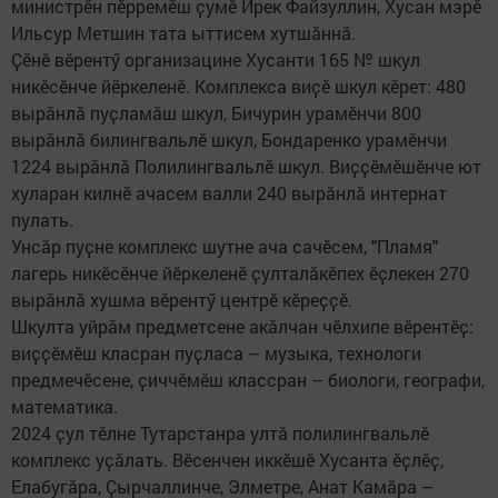
министрӗн пӗрремӗш ҫумӗ Ирек Файзуллин, Хусан мэрӗ
Ильсур Метшин тата ыттисем хутшӑннӑ.
Ҫӗнӗ вӗрентӳ организацине Хусанти 165 № шкул
никӗсӗнче йӗркеленӗ. Комплекса виҫӗ шкул кӗрет: 480
вырӑнлӑ пуҫламӑш шкул, Бичурин урамӗнчи 800
вырӑнлӑ билингвальлӗ шкул, Бондаренко урамӗнчи
1224 вырӑнлӑ Полилингвальлӗ шкул. Виҫҫӗмӗшӗнче ют
хуларан килнӗ ачасем валли 240 вырӑнлӑ интернат
пулать.
Унсӑр пуҫне комплекс шутне ача сачӗсем, "Пламя"
лагерь никӗсӗнче йӗркеленӗ ҫулталӑкӗпех ӗҫлекен 270
вырӑнлӑ хушма вӗрентӳ центрӗ кӗреҫҫӗ.
Шкулта уйрӑм предметсене акӑлчан чӗлхипе вӗрентӗҫ:
виҫҫӗмӗш класран пуҫласа – музыка, технологи
предмечӗсене, ҫиччӗмӗш классран – биологи, географи,
математика.
2024 ҫул тӗлне Тутарстанра ултӑ полилингвальлӗ
комплекс уҫӑлать. Вӗсенчен иккӗшӗ Хусанта ӗҫлӗҫ,
Елабугӑра, Ҫырчаллинче, Элметре, Анат Камӑра –