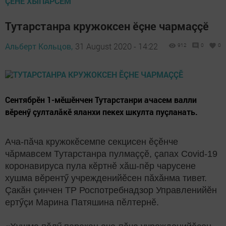
ÇӖНӖ ХЫПАРСЕМ
Тутарстанра кружоксен ӗçне чармаççӗ
Альберт Кольцов,
31 August 2020 - 14:22
912
0
0
Сентябрӗн 1-мӗшӗнчен Тутарстанри ачасем валли
вӗренӳ çулталăкӗ яланхи пекех шкулта пуçланать.
Ача-пăча кружокӗсемпе секцисен ӗçӗнче
чăрмавсем Тутарстанра пулмаççӗ, çапах
С
ovid-19
коронавируса пула кӗртнӗ хăш-пӗр чарусене
хушма вӗрентӳ учрежденийӗсен пăхăнма тивет.
Çакăн çинчен ТР Роспотребнадзор Управленийӗн
ертӳçи Марина Патяшина пӗлтернӗ.