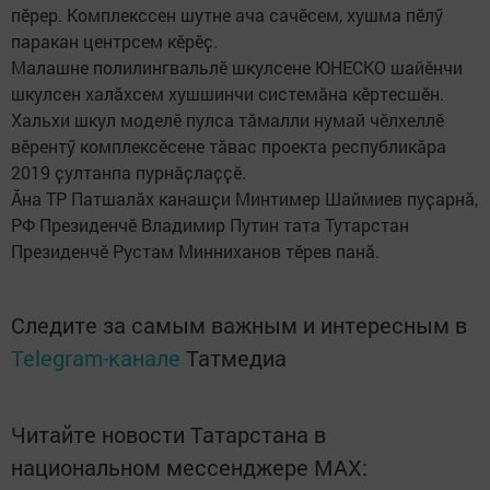
пӗрер. Комплекссен шутне ача сачӗсем, хушма пĕлӳ
паракан центрсем кӗрӗҫ.
Малашне полилингвальлӗ шкулсене ЮНЕСКО шайӗнчи
шкулсен халӑхсем хушшинчи системӑна кӗртесшӗн.
Хальхи шкул моделӗ пулса тӑмалли нумай чӗлхеллӗ
вӗрентӳ комплексӗсене тӑвас проекта республикӑра
2019 ҫултанпа пурнӑҫлаҫҫӗ.
Ӑна ТР Патшалӑх канашҫи Минтимер Шаймиев пуҫарнӑ,
РФ Президенчӗ Владимир Путин тата Тутарстан
Президенчӗ Рустам Минниханов тӗрев панӑ.
Следите за самым важным и интересным в
Telegram-канале
Татмедиа
Читайте новости Татарстана в
национальном мессенджере MАХ: