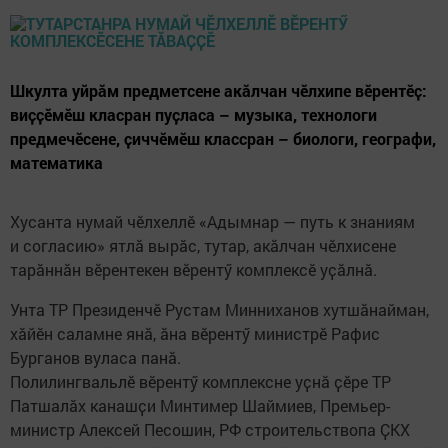
Шкулта уйрӑм предметсене акӑлчан чӗлхипе вӗрентӗҫ:
виҫҫӗмӗш класран пуҫласа – музыка, технологи
предмечӗсене, ҫиччӗмӗш классран – биологи, географи,
математика
Хусанта нумай чӗлхеллӗ «Адымнар — путь к знаниям
и согласию» ятлӑ вырӑс, тутар, акӑлчан чӗлхисене
тарӑннӑн вӗрентекен вӗрентӳ комплексӗ уҫӑлнӑ.
Унта ТР Президенчӗ Рустам Минниханов хутшӑнайман,
хӑйӗн саламне янӑ, ӑна вӗрентӳ министрӗ Рафис
Бурганов вуласа панӑ.
Полилингвальлӗ вӗрентӳ комплексне уҫнӑ ҫӗре ТР
Патшалӑх канашҫи Минтимер Шаймиев, Премьер-
министр Алексей Песошин, РФ строительствопа ҪКХ