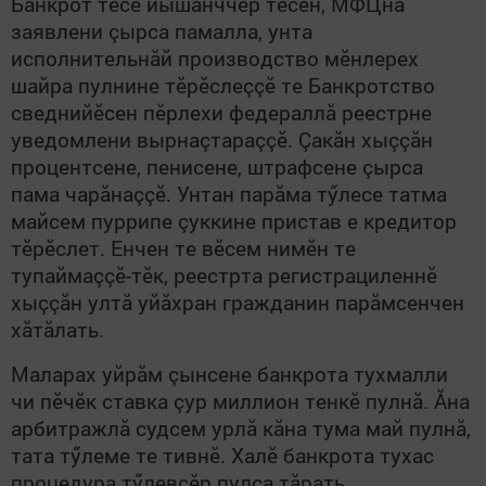
Банкрот тесе йышăнччӗр тесен, МФЦна
заявлени çырса памалла, унта
исполнительнăй производство мӗнлерех
шайра пулнине тӗрӗслеççӗ те Банкротство
сведнийӗсен пӗрлехи федераллă реестрне
уведомлени вырнаçтараççӗ. Çакăн хыççăн
процентсене, пенисене, штрафсене çырса
пама чарăнаççӗ. Унтан парăма тӳлесе татма
майсем пуррипе çуккине пристав е кредитор
тӗрӗслет. Енчен те вӗсем нимӗн те
тупаймаççӗ-тӗк, реестрта регистрациленнӗ
хыççăн ултă уйăхран гражданин парăмсенчен
хăтăлать.
Маларах уйрăм çынсене банкрота тухмалли
чи пӗчӗк ставка çур миллион тенкӗ пулнă. Ăна
арбитражлă судсем урлă кăна тума май пулнă,
тата тӳлеме те тивнӗ. Халӗ банкрота тухас
процедура тӳлевсӗр пулса тăрать.