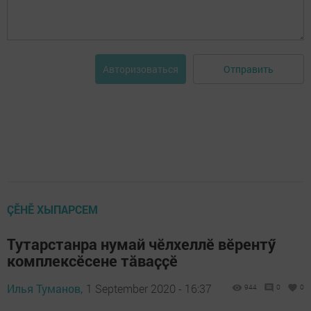
Отправить
Авторизоваться
ÇӖНӖ ХЫПАРСЕМ
Тутарстанра нумай чӗлхеллӗ вӗрентӳ
комплексӗсене тӑваҫҫӗ
Илья Туманов,
1 September 2020 - 16:37
944
0
0