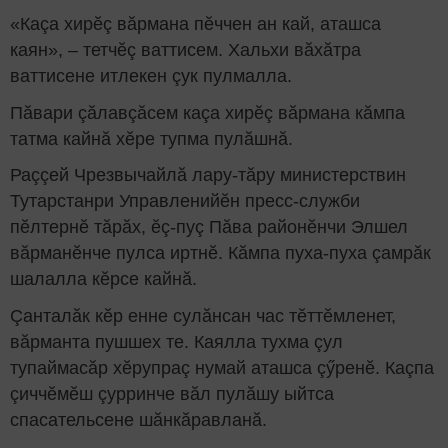
«Каçа хирӗç вăрмана пӗччен ан кай, аташса
каян», – тетчӗç ваттисем. Хальхи вăхăтра
ваттисене итлекен çук пулмалла.
Пăвари çăлавçăсем каçа хирӗç вăрмана кăмпа
татма кайнă хӗре тупма пулăшнă.
Раççей Чрезвычайлă лару-тăру министерствин
Тутарстанри Управленийӗн пресс-служби
пӗлтернӗ тăрăх, ӗç-пуç Пăва районӗнчи Элшел
вăрманӗнче пулса иртнӗ. Кăмпа пуха-пуха çамрăк
шалалла кӗрсе кайнă.
Çанталăк кӗр енне сулăнсан час тӗттӗмленет,
вăрманта пушшех те. Каялла тухма çул
тупаймасăр хӗрупраç нумай аташса çӳренӗ. Каçпа
çиччӗмӗш çурринче вăл пулăшу ыйтса
спасательсене шăнкăравланă.