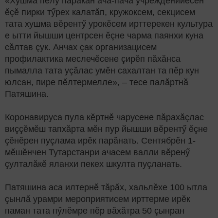
«Хушма пӗлӳ паракан ача-пăча учрежденийӗсен
ӗçӗ пирки тӳрех калатăп, кружоксем, секцисем
тата хушма вӗрентӳ урокӗсем ирттерекен культура
е ытти йышши центрсен ӗçне чарма паянхи куна
сăлтав çук. Анчах çак организацисем
профилактика меслечӗсене çирӗп пăхăнса
пымалла тата уçăлас умӗн сахалтан та пӗр кун
юлсан, пире пӗлтермелле», – тесе палăртнă
Патяшина.
Коронавируса пула кӗртнӗ чарусене пăрахăçлас
виççӗмӗш тапхăрта мӗн пур йышши вӗрентӳ ӗçне
çӗнӗрен пуçлама ирӗк парăнать. Сентябрӗн 1-
мӗшӗнчен Тутарстанри ачасем валли вӗренӳ
çулталăкӗ яланхи пекех шкулта пуçланать.
Патяшина аса илтернӗ тăрăх, хальлӗхе 100 ытла
çынлă урамри мероприятисем ирттерме ирӗк
паман тата пӳлӗмре пӗр вăхăтра 50 çынран