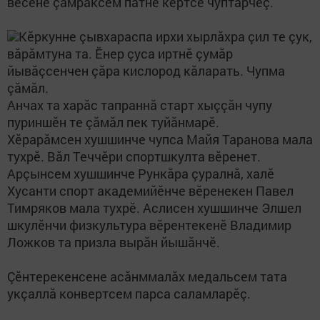
вӗсене çамрăксем патне кӗртсе чуптарчӗç.
Кӗркунне çывхараспа ирхи хырлăхра çил те çук,
вăрăмтуна та. Ӗнер çуса иртнӗ çумăр
йывăçсенчен çăра кислород кăларать. Чупма
çăмăл.
Анчах та харăс тапраннă старт хыççăн чупу
пуриншӗн те çăмăл пек туйăнмарӗ.
Хӗрарăмсен хушшинче чупса Майя Таранова мала
тухрӗ. Вăл Теччӗри спортшкулта вӗренет.
Арçынсем хушшинче Рункăра çуралнă, халӗ
Хусанти спорт академийӗнче вӗренекен Павел
Тимряков мала тухрӗ. Аслисен хушшинче Элшел
шкулӗнчи физкультура вӗрентекенӗ Владимир
Ложков та призла вырăн йышăнчӗ.
Çӗнтерекенсене асăнммалăх медальсем тата
укçаллă конвертсем парса саламларӗç.