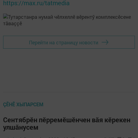
https://max.ru/tatmedia
Перейти на страницу новости
ÇӖНӖ ХЫПАРСЕМ
Сентябрӗн пӗрремӗшӗнчен вăя кӗрекен
улшăнусем